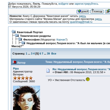
Добро пожаловать,
Гость
. Пожалуйста,
войдите
или
зарегистрируйтесь
.
07 Августа 2026, 05:56:29
Новости:
Книгу С.Доронина "Квантовая магия" читать
здесь
Материалы старого сайта "Физика Магии" доступны для просмотра
здесь
О замеченных глюках просьба писать на почту
quantmag@mail.ru
Квантовый Портал
Тематические разделы
Философия
(Модератор:
Корнак7
)
Неудаляемый вопрос.Теория всего: "А был ли мальчик (в с
Масса)?"
Страниц:
1
...
3
4
[
5
]
6
7
...
39
Все
Тема: Неудаляемый вопрос.Теория всего: "А бы
Автор
Pipa
Re: Неудаляемый вопрос.Теория всего: "А
Администратор
«
Ответ #60 :
06 Февраля 2010, 13:31:58 »
Ветеран
УО = Умственная Отсталость
Сообщений: 3660