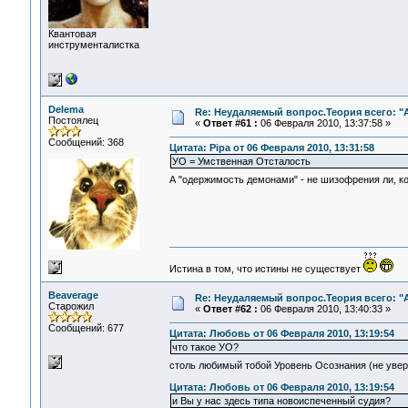
Квантовая
инструменталистка
Delema
Re: Неудаляемый вопрос.Теория всего: "А
Постоялец
«
Ответ #61 :
06 Февраля 2010, 13:37:58 »
Сообщений: 368
Цитата: Pipa от 06 Февраля 2010, 13:31:58
УО = Умственная Отсталость
А "одержимость демонами" - не шизофрения ли, к
Истина в том, что истины не существует
Beaverage
Re: Неудаляемый вопрос.Теория всего: "А
Старожил
«
Ответ #62 :
06 Февраля 2010, 13:40:33 »
Сообщений: 677
Цитата: Любовь от 06 Февраля 2010, 13:19:54
что такое УО?
столь любимый тобой Уровень Осознания (не уве
Цитата: Любовь от 06 Февраля 2010, 13:19:54
и Вы у нас здесь типа новоиспеченный судия?