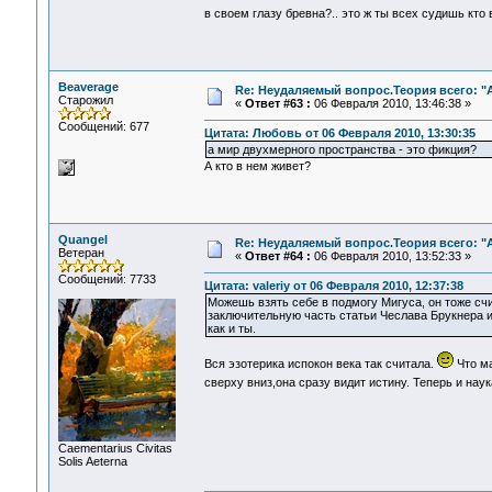
в своем глазу бревна?.. это ж ты всех судишь кто
Beaverage
Re: Неудаляемый вопрос.Теория всего: "А
Старожил
«
Ответ #63 :
06 Февраля 2010, 13:46:38 »
Сообщений: 677
Цитата: Любовь от 06 Февраля 2010, 13:30:35
а мир двухмерного пространства - это фикция?
А кто в нем живет?
Quangel
Re: Неудаляемый вопрос.Теория всего: "А
Ветеран
«
Ответ #64 :
06 Февраля 2010, 13:52:33 »
Сообщений: 7733
Цитата: valeriy от 06 Февраля 2010, 12:37:38
Можешь взять себе в подмогу Мигуса, он тоже счи
заключительную часть статьи Чеслава Брукнера и
как и ты.
Вся эзотерика испокон века так считала.
Что ма
сверху вниз,она сразу видит истину. Теперь и нау
Сaementarius Civitas
Solis Aeterna