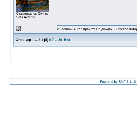
Сaementarius Civitas
Solis Aeterna
«Осенний Ангел прячется в дождях. В листве янтарн
Страниц:
1
...
3
4
[
5
]
6
7
...
39
Все
Powered by SMF 1.1.10