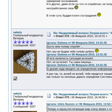
намерение осознавания.
И в других, даже если ты что-то отработал, не по
неотработанное свое
В этом суть буддистского сострадания
valeriy
Re: Неудаляемый вопрос.Теория всего: "А
Глобальный модератор
«
Ответ #72 :
06 Февраля 2010, 16:23:31 »
Ветеран
Цитата: Delema от 06 Февраля 2010, 13:31:35
Сообщений: 4167
пусть мне голову отрубят ...
Нет, мы не будем тебе голову рубить
Цитата: Delema от 06 Февраля 2010, 13:31:35
И вся нелепость ситуации исчезнет.
Нет, не исчезнет. Ты сама пишешь -
Цитата: Delema от 06 Февраля 2010, 13:31:35
я думаю надо вводить не определение информа
А раз так, то, волей не волей, тебе придется танце
как только ты начнешь давать опредение Системы,
valeriy
Re: Неудаляемый вопрос.Теория всего: "А
Глобальный модератор
«
Ответ #73 :
06 Февраля 2010, 16:44:50 »
Ветеран
Цитата: Urbis Numen от 06 Февраля 2010, 13:52:
Сообщений: 4167
Теперь и наука,постигающая мир снизу вверх к э