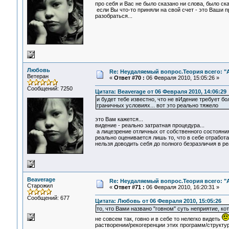
про себя и Вас не было сказано ни слова, было ска
если Вы что-то приняли на свой счет - это Ваши п
разобраться...
Любовь
Re: Неудаляемый вопрос.Теория всего: "А
Ветеран
«
Ответ #70 :
06 Февраля 2010, 15:05:26 »
Сообщений: 7250
Цитата: Beaverage от 06 Февраля 2010, 14:06:29
и будет тебе известно, что не вИдение требует б
граничных условиях... вот это реально тяжело
это Вам кажется...
видение - реально затратная процедура...
а лицезрение отличных от собственного состояния 
реально оценивается лишь то, что в себе отработа
нельзя доводить себя до полного безразличия в реа
Beaverage
Re: Неудаляемый вопрос.Теория всего: "А
Старожил
«
Ответ #71 :
06 Февраля 2010, 16:20:31 »
Сообщений: 677
Цитата: Любовь от 06 Февраля 2010, 15:05:26
то, что Вами названо "говном" суть неприятие, ко
не совсем так, говно и в себе то нелегко видеть
растворении/рекогеренции этих программ/структур