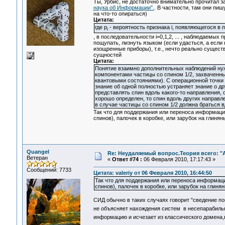
Ты, Урбис, не достаточно внимательно прочитал 
наука об Информации".
. В частности, там они п
на что-то опираться)
Цитата:
где p
- вероятность признака i, появляющегося в 
i
, в последовательности i=0,1,2, ... , наблюдаемых
пощупать, лизнуть языком (если удасться, а если 
изощренные приборы), т.е., нечто реально сущест
сущностей
Цитата:
Понятие взаимно дополнительных наблюдений ну
компонентами частицы со спином 1/2, захваченны
квантовыми состояниями). С операционной точки
знание об одной полностью устраняет знание о др
представлять спин вдоль какого-то направления, 
хорошо определен, то спин вдоль других направл
в случае частицы со спином 1/2 должна браться вд
Так что для поддержания или переноса информаци
спинов), палочек в коробке, или зарубок на глиня
Quangel
Re: Неудаляемый вопрос.Теория всего: "А
Ветеран
«
Ответ #74 :
06 Февраля 2010, 17:17:43 »
Сообщений: 7733
Цитата: valeriy от 06 Февраля 2010, 16:44:50
Так что для поддержания или переноса информаци
спинов), палочек в коробке, или зарубок на глиня
СИД обычно в таких случаях говорит "сведение п
не объясняет нахождения систем в несепарабиль
информацию и исчезает из классического домена,