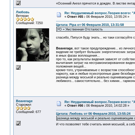
«Осенний Ангел прячется в дождях. В листве янтарн
Любовь
Re: Неудаляемый вопрос.Теория всего: "А
Ветеран
«
Ответ #65 :
06 Февраля 2010, 13:55:24 »
Сообщений: 7250
Цитата: Pipa от 06 Февраля 2010, 13:31:58
УО = Умственная Отсталость
спасибо, Пипуся буду знать... но таки согласуйте 
Beaverage
, вот такое предупреждение... из личног
видение не требует больших энергетических затра
в иных фазах воплощения...
про то, как результаты видения зависят от собств
вычитания затрат на несграмонизированное видени
положения вещей...
кроме-того, утрачиваемые с возрастом способност
наркоту, как и любые психотропные даже безобидн
разница между моськой и реально оценивающим сос
любимого... самостоятельно... без химии... гармони
Beaverage
Re: Неудаляемый вопрос.Теория всего: "А
Старожил
«
Ответ #66 :
06 Февраля 2010, 14:02:28 »
Сообщений: 677
Цитата: Любовь от 06 Февраля 2010, 13:55:24
разница между моськой и реально оценивающим с
И что позволяет тебе считать меня моськой, а с