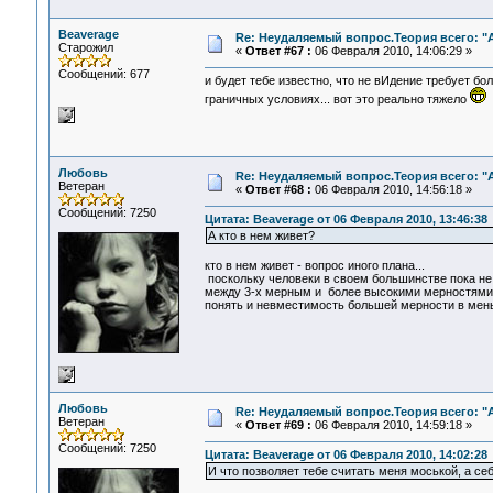
Beaverage
Re: Неудаляемый вопрос.Теория всего: "А
Старожил
«
Ответ #67 :
06 Февраля 2010, 14:06:29 »
Сообщений: 677
и будет тебе известно, что не вИдение требует бо
граничных условиях... вот это реально тяжело
Любовь
Re: Неудаляемый вопрос.Теория всего: "А
Ветеран
«
Ответ #68 :
06 Февраля 2010, 14:56:18 »
Сообщений: 7250
Цитата: Beaverage от 06 Февраля 2010, 13:46:38
А кто в нем живет?
кто в нем живет - вопрос иного плана...
поскольку человеки в своем большинстве пока не
между 3-х мерным и более высокими мерностями в
понять и невместимость большей мерности в мень
Любовь
Re: Неудаляемый вопрос.Теория всего: "А
Ветеран
«
Ответ #69 :
06 Февраля 2010, 14:59:18 »
Сообщений: 7250
Цитата: Beaverage от 06 Февраля 2010, 14:02:28
И что позволяет тебе считать меня моськой, а с