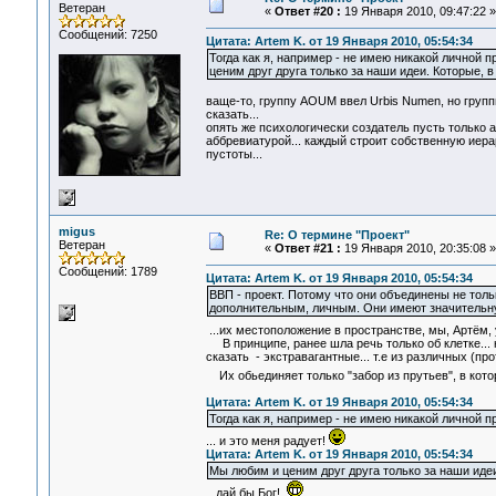
Ветеран
«
Ответ #20 :
19 Января 2010, 09:47:22 »
Сообщений: 7250
Цитата: Artem K. от 19 Января 2010, 05:54:34
Тогда как я, например - не имею никакой личной пр
ценим друг друга только за наши идеи. Которые, 
ваще-то, группу АОUM ввел Urbis Numen, но групп
сказать...
опять же психологически создатель пусть только
аббревиатурой... каждый строит собственную иерар
пустоты...
migus
Re: О термине "Проект"
Ветеран
«
Ответ #21 :
19 Января 2010, 20:35:08 »
Сообщений: 1789
Цитата: Artem K. от 19 Января 2010, 05:54:34
ВВП - проект. Потому что они объединены не толь
дополнительным, личным. Они имеют значительную
...их местоположение в пространстве, мы, Артём, 
В принципе, ранее шла речь только об клетке... 
сказать - экстравагантные... т.е из различных (п
Их обьединяет только "забор из прутьев", в кот
Цитата: Artem K. от 19 Января 2010, 05:54:34
Тогда как я, например - не имею никакой личной пр
... и это меня радует!
Цитата: Artem K. от 19 Января 2010, 05:54:34
Мы любим и ценим друг друга только за наши идеи
...дай бы Бог!