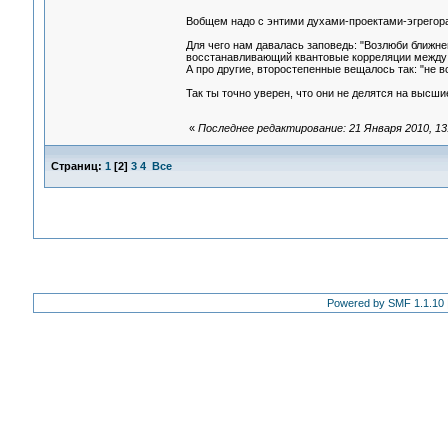
Вобщем надо с энтими духами-проектами-эгрегор
Для чего нам давалась заповедь: "Возлюби ближнег
восстанавливающий квантовые корреляции между
А про другие, второстепенные вещалось так: "не вс
Так ты точно уверен, что они не делятся на высш
«
Последнее редактирование: 21 Января 2010, 13
Страниц:
1
[
2
]
3
4
Все
Powered by SMF 1.1.10