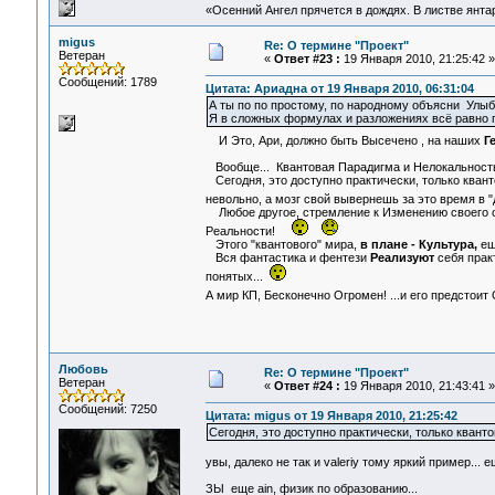
«Осенний Ангел прячется в дождях. В листве янтарн
migus
Re: О термине "Проект"
Ветеран
«
Ответ #23 :
19 Января 2010, 21:25:42 »
Сообщений: 1789
Цитата: Ариадна от 19 Января 2010, 06:31:04
А ты по по простому, по народному объясни Ул
Я в сложных формулах и разложениях всё равно п
И Это, Ари, должно быть Высечено , на наших
Г
Вообще... Квантовая Парадигма и Нелокальность
Сегодня, это доступно практически, только кванто
невольно, а мозг свой вывернешь за это время в
Любое другое, стремление к Изменению своего со
Реальности!
Этого "квантового" мира,
в плане - Культура,
ещ
Вся фантастика и фентези
Реализуют
себя прак
понятых...
А мир КП, Бесконечно Огромен! ...и его предстоит
Любовь
Re: О термине "Проект"
Ветеран
«
Ответ #24 :
19 Января 2010, 21:43:41 »
Сообщений: 7250
Цитата: migus от 19 Января 2010, 21:25:42
Сегодня, это доступно практически, только квант
увы, далеко не так и valeriy тому яркий пример... 
ЗЫ еще ain, физик по образованию...