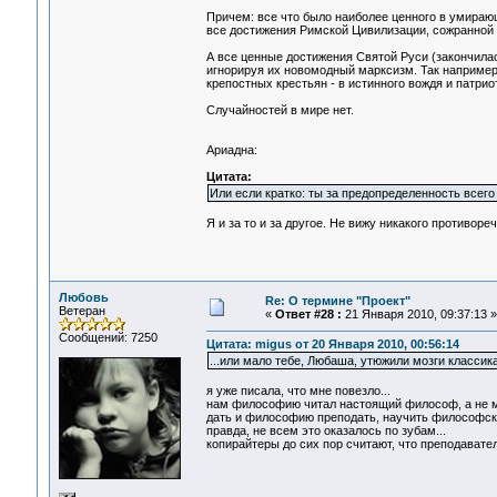
Причем: все что было наиболее ценного в умирающ
все достижения Римской Цивилизации, сожранной "
А все ценные достижения Святой Руси (закончилас
игнорируя их новомодный марксизм. Так например,
крепостных крестьян - в истинного вождя и патриот
Случайностей в мире нет.
Ариадна:
Цитата:
Или если кратко: ты за предопределенность всег
Я и за то и за другое. Не вижу никакого противореч
Любовь
Re: О термине "Проект"
Ветеран
«
Ответ #28 :
21 Января 2010, 09:37:13 »
Сообщений: 7250
Цитата: migus от 20 Января 2010, 00:56:14
...или мало тебе, Любаша, утюжили мозги класси
я уже писала, что мне повезло...
нам философию читал настоящий философ, а не ма
дать и философию преподать, научить философс
правда, не всем это оказалось по зубам...
копирайтеры до сих пор считают, что преподавател