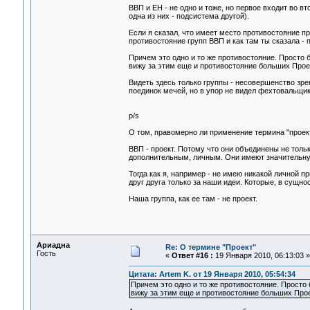
ВВП и ЕН - не одно и тоже, но первое входит во вт
одна из них - подсистема другой).
Если я сказал, что имеет место противостояние про
противостояние групп ВВП и как там ты сказала - 
Причем это одно и то же противостояние. Просто б
вижу за этим еще и противостояние больших Проек
Видеть здесь только группы - несовершенство зре
поединок мечей, но в упор не видел фехтовальщик
p/s
О том, правомерно ли применение термина "проект
ВВП - проект. Потому что они объединены не толь
дополнительным, личным. Они имеют значительную
Тогда как я, например - не имею никакой личной пр
друг друга только за наши идеи. Которые, в сущно
Наша группа, как ее там - не проект.
Ариадна
Re: О термине "Проект"
Гость
«
Ответ #16 :
19 Января 2010, 06:13:03 »
Цитата: Artem K. от 19 Января 2010, 05:54:34
Причем это одно и то же противостояние. Просто 
вижу за этим еще и противостояние больших Проек