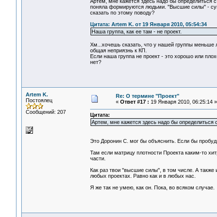
Артем, мне кажется здесь надо бы определиться с
поняла формируются людьми. "Высшие силы" - суще
сказать по этому поводу?
Цитата: Artem K. от 19 Января 2010, 05:54:34
Наша группа, как ее там - не проект.
Хм...хочешь сказать, что у нашей группы меньше 
общая неприязнь к КП.
Если наша группа не проект - это хорошо или пло
нет?
Artem K.
Re: О термине "Проект"
Постоялец
«
Ответ #17 :
19 Января 2010, 06:25:14 »
Сообщений: 207
Цитата:
Артем, мне кажется здесь надо бы определиться 
Это Доронин С. мог бы объяснить. Если бы пробуд
Там если матрицу плотности Проекта каким-то хит
части.
Как раз твои "высшие силы", в том числе. А также
любых проектах. Равно как и в любых нас.
Я же так не умею, как он. Пока, во всяком случае.