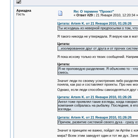
Ариадна
Re: О термине "Проект"
Гость
«
Ответ #29 :
21 Января 2010, 12:20:34 »
Цитата: Artem K. от 21 Января 2010, 01:26:26
Ты исходишь из неверной предпосылки о том, что
Я такого никогда не утверждала. Я верую как в ма
Цитата:
...изолированное друг от друга и от прочих систем
Я пока исхожу только из твоих сообщений. Наприм
Цитата:
Я не проповедую разделение. Я объясняю то - чт
смесь.
Значит люди по своему усмотрению либо разделяю
поняла, как раз и составляют проекты. Про них м
Однако, если люди способны самооделяться друг 
Цитата: Artem K. от 21 Января 2010, 01:26:26
Ангел тоже проявлял такие взгляды, когда говори
компания собралась на рыбалку. Последние, в его 
взгляды.
Цитата: Artem K. от 21 Января 2010, 01:26:26
Причем, развитие системой своего духа - сразу оз
Значит в принципе не важно, пойдет ли Артём с к
мира? Всем этим заведует один и тот же дух. За