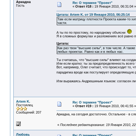
Ариадна
Re: О термине "Проект"
Гость
«
Ответ #18 :
19 Января 2010, 06:31:04 »
Цитата: Artem K. от 19 Января 2010, 06:25:14
Там если матрицу плотности Проекта каким-то хи
части.
А ты по по простому, по народному объясни
Я в сложных формулах и разложениях всё равно п
Цитата:
Как раз твои "высшие силы", в том числе. А также
любых проектах. Равно как и в любых нас.
Ты считаешь, что "высшие силы" влияют на созд
Или если кратко: ты за предопределенность всего
Вот, например, Олег считает, что происходит то, ч
парадигма вроде как постулирует определяющую ро
Или выражаясь Андрюшиным языком: согласен ли
Artem K.
Re: О термине "Проект"
Постоялец
«
Ответ #19 :
19 Января 2010, 06:41:55 »
Сообщений: 207
Ариадна, на сегодня достаточно. Остальное - в сл
«
Последнее редактирование: 19 Января 2010, 22:
Любовь
Re: О термине "Проект"