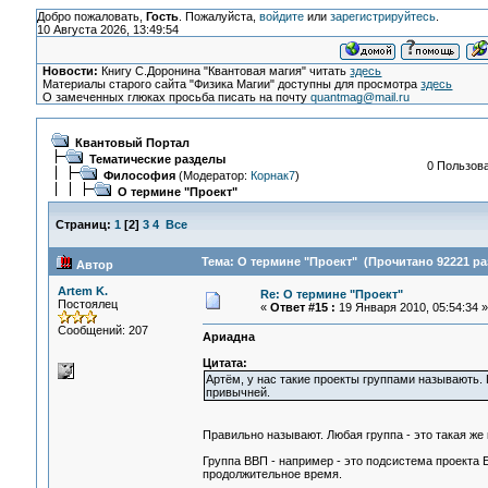
Добро пожаловать,
Гость
. Пожалуйста,
войдите
или
зарегистрируйтесь
.
10 Августа 2026, 13:49:54
Новости:
Книгу С.Доронина "Квантовая магия" читать
здесь
Материалы старого сайта "Физика Магии" доступны для просмотра
здесь
О замеченных глюках просьба писать на почту
quantmag@mail.ru
Квантовый Портал
Тематические разделы
0 Пользова
Философия
(Модератор:
Корнак7
)
О термине "Проект"
Страниц:
1
[
2
]
3
4
Все
Тема: О термине "Проект" (Прочитано 92221 ра
Автор
Artem K.
Re: О термине "Проект"
Постоялец
«
Ответ #15 :
19 Января 2010, 05:54:34 »
Сообщений: 207
Ариадна
Цитата:
Артём, у нас такие проекты группами называють. П
привычней.
Правильно называют. Любая группа - это такая же к
Группа ВВП - например - это подсистема проекта Е
продолжительное время.