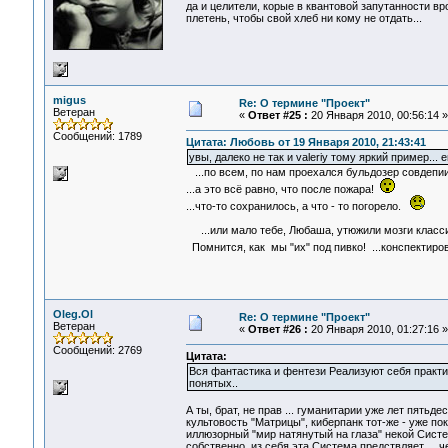
да и целители, корые в квантовой запутанности вр
плетень, чтобы свой хлеб ни кому не отдать...
migus
Re: О термине "Проект"
Ветеран
«
Ответ #25 :
20 Января 2010, 00:56:14 »
Сообщений: 1789
Цитата: Любовь от 19 Января 2010, 21:43:41
увы, далеко не так и valeriy тому яркий пример...
...по всем, по нам проехался бульдозер совдепии
...а это всё равно, что после пожара!
...что-то сохранилось, а что - то погорело.
...или мало тебе, Любаша, утюжили мозги клас
Помнится, как мы "их" под пивко! ...конспектир
Oleg.Ol
Re: О термине "Проект"
Ветеран
«
Ответ #26 :
20 Января 2010, 01:27:16 »
Сообщений: 2769
Цитата:
Вся фантастика и фентези Реализуют себя практи
понятых..
А ты, брат, не прав ... гуманитарии уже лет пятьд
культовость "Матрицы", киберпанк тот-же - уже по
иллюзорный "мир натянутый на глаза" некой Системо
собственно, из себя эта Система предствляет ... 