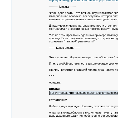
http://quantmag.ppole.ru/oldforum/topic.php?forum=8&
--------- Цитата ------
"Итак, одна часть – это вечное, неуничтожимое “я
материальная оболочка, посредством которой сист
наличии окружения может с ним взаимодействовать
Динамическая часть матрицы плотности отвечает 
континуума и энергетических потоков вокруг неу
Уже на этом простом модельном примере можно у
природу. Если говорить о сознании, это единство
сознанием “тварной” реальности".
------ Конец цитаты -----
Что это значит. Доронин говорит там о "системе" в
Итак, у любой системы есть духовное ядро, для кот
Причем, развитие системой своего духа - сразу оз
* * *
Ариадна:
Цитата:
Ты считаешь, что "высшие силы" влияют на созда
Естественно!
Любые существующие Проекты, включая сколь угод
А как только надобность в них исчезает, они тут 
деле духовного развития, собственного и всеобщег