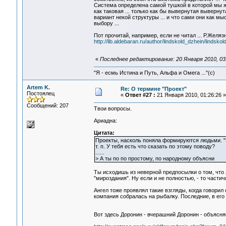
Система определена самой тушкой в которой мы жив
как таковая ... только как бы вывернутая выверну
вариант некой структуры ... и что сами они как 
выбору ...
Пот прочитай, например, если не читал ... Р.Желяз
http://lib.aldebaran.ru/author/lindskold_dzhein/lindsk
«
Последнее редактирование: 20 Января 2010, 03:
"Я - есмь Истина и Путь, Альфа и Омега ..."(с)
Artem K.
Re: О термине "Проект"
Постоялец
«
Ответ #27 :
21 Января 2010, 01:26:26 »
Сообщений: 207
Твои вопросы.
Ариадна:
Цитата:
Проекты, насколь поняла формируются людьми. "В
т. п. У тебя есть что сказать по этому поводу?
......
> А ты по по простому, по народному объясни
Ты исходишь из неверной предпосылки о том, что 
"мироздания". Ну если и не полностью, - то частич
Ангел тоже проявлял такие взгляды, когда говорил
компания собралась на рыбалку. Последние, в его 
Вот здесь Доронин - вчерашний Доронин - объясня