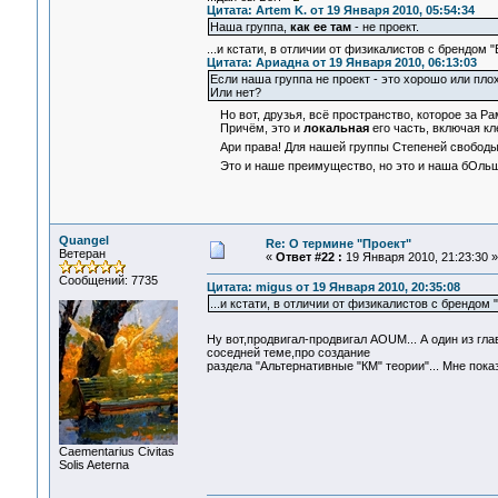
Цитата: Artem K. от 19 Января 2010, 05:54:34
Наша группа,
как ее там
- не проект.
...и кстати, в отличии от физикалистов с брендом 
Цитата: Ариадна от 19 Января 2010, 06:13:03
Если наша группа не проект - это хорошо или пло
Или нет?
Но вот, друзья, всё пространство, которое за Р
Причём, это и
локальная
его часть, включая кл
Ари права! Для нашей группы Степеней свобод
Это и наше преимущество, но это и наша бОльш
Quangel
Re: О термине "Проект"
Ветеран
«
Ответ #22 :
19 Января 2010, 21:23:30 »
Сообщений: 7735
Цитата: migus от 19 Января 2010, 20:35:08
...и кстати, в отличии от физикалистов с брендом 
Ну вот,продвигал-продвигал AOUM... А один из гл
соседней теме,про создание
раздела "Альтернативные "КМ" теории"... Мне пок
Сaementarius Civitas
Solis Aeterna