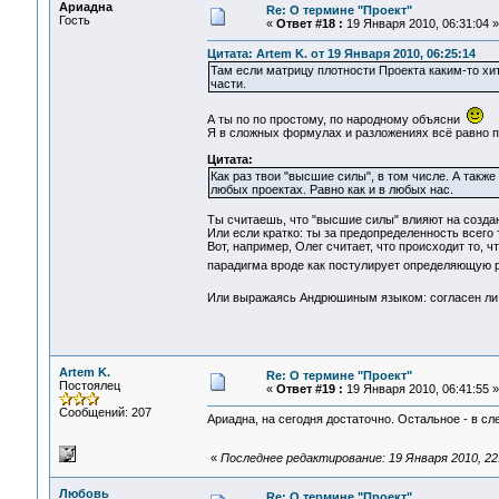
Ариадна
Re: О термине "Проект"
Гость
«
Ответ #18 :
19 Января 2010, 06:31:04 »
Цитата: Artem K. от 19 Января 2010, 06:25:14
Там если матрицу плотности Проекта каким-то хи
части.
А ты по по простому, по народному объясни
Я в сложных формулах и разложениях всё равно п
Цитата:
Как раз твои "высшие силы", в том числе. А также
любых проектах. Равно как и в любых нас.
Ты считаешь, что "высшие силы" влияют на созд
Или если кратко: ты за предопределенность всего
Вот, например, Олег считает, что происходит то, ч
парадигма вроде как постулирует определяющую ро
Или выражаясь Андрюшиным языком: согласен ли
Artem K.
Re: О термине "Проект"
Постоялец
«
Ответ #19 :
19 Января 2010, 06:41:55 »
Сообщений: 207
Ариадна, на сегодня достаточно. Остальное - в сл
«
Последнее редактирование: 19 Января 2010, 22:
Любовь
Re: О термине "Проект"