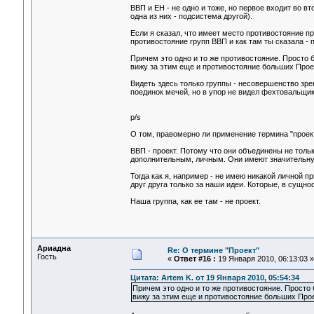
ВВП и ЕН - не одно и тоже, но первое входит во вт
одна из них - подсистема другой).
Если я сказал, что имеет место противостояние про
противостояние групп ВВП и как там ты сказала - 
Причем это одно и то же противостояние. Просто б
вижу за этим еще и противостояние больших Проек
Видеть здесь только группы - несовершенство зре
поединок мечей, но в упор не видел фехтовальщик
p/s
О том, правомерно ли применение термина "проект
ВВП - проект. Потому что они объединены не толь
дополнительным, личным. Они имеют значительную
Тогда как я, например - не имею никакой личной пр
друг друга только за наши идеи. Которые, в сущно
Наша группа, как ее там - не проект.
Ариадна
Re: О термине "Проект"
Гость
«
Ответ #16 :
19 Января 2010, 06:13:03 »
Цитата: Artem K. от 19 Января 2010, 05:54:34
Причем это одно и то же противостояние. Просто 
вижу за этим еще и противостояние больших Проек