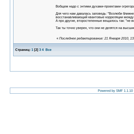
Вобщем надо с энтими духами-проектами-эгрегор
Для чего нам давалась заповедь: "Возлюби ближнег
восстанавливающий квантовые корреляции между
А про другие, второстепенные вещалось так: "не вс
Так ты точно уверен, что они не делятся на высш
«
Последнее редактирование: 21 Января 2010, 13
Страниц:
1
[
2
]
3
4
Все
Powered by SMF 1.1.10