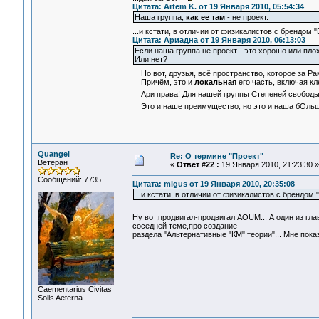
Цитата: Artem K. от 19 Января 2010, 05:54:34
Наша группа,
как ее там
- не проект.
...и кстати, в отличии от физикалистов с брендом 
Цитата: Ариадна от 19 Января 2010, 06:13:03
Если наша группа не проект - это хорошо или пло
Или нет?
Но вот, друзья, всё пространство, которое за Р
Причём, это и
локальная
его часть, включая кл
Ари права! Для нашей группы Степеней свобод
Это и наше преимущество, но это и наша бОльш
Quangel
Re: О термине "Проект"
Ветеран
«
Ответ #22 :
19 Января 2010, 21:23:30 »
Сообщений: 7735
Цитата: migus от 19 Января 2010, 20:35:08
...и кстати, в отличии от физикалистов с брендом 
Ну вот,продвигал-продвигал AOUM... А один из гл
соседней теме,про создание
раздела "Альтернативные "КМ" теории"... Мне пок
Сaementarius Civitas
Solis Aeterna