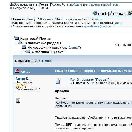
Добро пожаловать,
Гость
. Пожалуйста,
войдите
или
зарегистрируйтесь
.
09 Августа 2026, 16:28:31
Новости:
Книгу С.Доронина "Квантовая магия" читать
здесь
Материалы старого сайта "Физика Магии" доступны для просмотра
здесь
О замеченных глюках просьба писать на почту
quantmag@mail.ru
Квантовый Портал
Тематические разделы
0 Пользова
Философия
(Модератор:
Корнак7
)
О термине "Проект"
Страниц:
1
[
2
]
3
4
Все
Тема: О термине "Проект" (Прочитано 92170 ра
Автор
Artem K.
Re: О термине "Проект"
Постоялец
«
Ответ #15 :
19 Января 2010, 05:54:34 »
Сообщений: 207
Ариадна
Цитата:
Артём, у нас такие проекты группами называють. П
привычней.
Правильно называют. Любая группа - это такая же к
Группа ВВП - например - это подсистема проекта Е
продолжительное время.