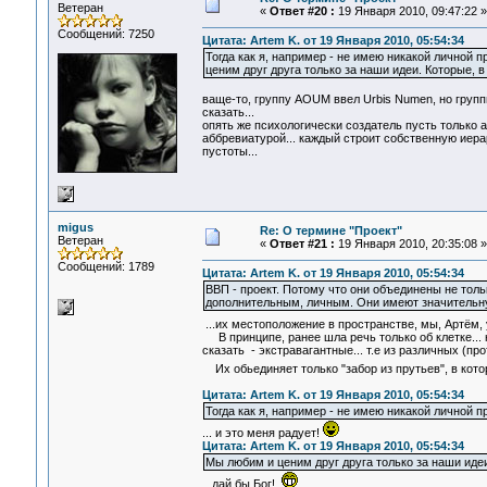
Ветеран
«
Ответ #20 :
19 Января 2010, 09:47:22 »
Сообщений: 7250
Цитата: Artem K. от 19 Января 2010, 05:54:34
Тогда как я, например - не имею никакой личной пр
ценим друг друга только за наши идеи. Которые, 
ваще-то, группу АОUM ввел Urbis Numen, но групп
сказать...
опять же психологически создатель пусть только
аббревиатурой... каждый строит собственную иерар
пустоты...
migus
Re: О термине "Проект"
Ветеран
«
Ответ #21 :
19 Января 2010, 20:35:08 »
Сообщений: 1789
Цитата: Artem K. от 19 Января 2010, 05:54:34
ВВП - проект. Потому что они объединены не толь
дополнительным, личным. Они имеют значительную
...их местоположение в пространстве, мы, Артём, 
В принципе, ранее шла речь только об клетке... 
сказать - экстравагантные... т.е из различных (п
Их обьединяет только "забор из прутьев", в кот
Цитата: Artem K. от 19 Января 2010, 05:54:34
Тогда как я, например - не имею никакой личной пр
... и это меня радует!
Цитата: Artem K. от 19 Января 2010, 05:54:34
Мы любим и ценим друг друга только за наши идеи
...дай бы Бог!