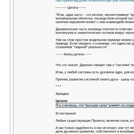
http://quantmag.ppole.ru/oldforum/topic.php?forum=8&
--------- Цитата ------
"Итак, одна часть – это вечное, неуничтожимое “я
материальная оболочка, посредством которой сист
наличии окружения может с ним взаимодействовать
Динамическая часть матрицы плотности отвечает 
континуума и энергетических потоков вокруг неу
Уже на этом простом модельном примере можно у
природу. Если говорить о сознании, это единство
сознанием “тварной” реальности".
------ Конец цитаты -----
Что это значит. Доронин говорит там о "системе" в
Итак, у любой системы есть духовное ядро, для кот
Причем, развитие системой своего духа - сразу оз
* * *
Ариадна:
Цитата:
Ты считаешь, что "высшие силы" влияют на созда
Естественно!
Любые существующие Проекты, включая сколь угод
А как только надобность в них исчезает, они тут 
деле духовного развития, собственного и всеобщег