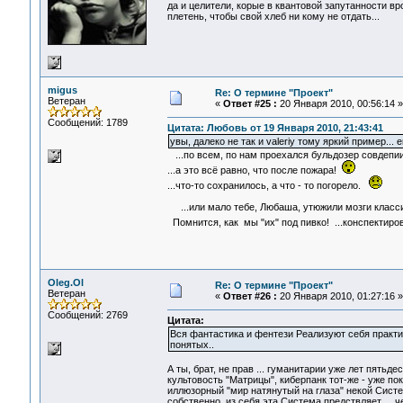
да и целители, корые в квантовой запутанности вр
плетень, чтобы свой хлеб ни кому не отдать...
migus
Re: О термине "Проект"
Ветеран
«
Ответ #25 :
20 Января 2010, 00:56:14 »
Сообщений: 1789
Цитата: Любовь от 19 Января 2010, 21:43:41
увы, далеко не так и valeriy тому яркий пример...
...по всем, по нам проехался бульдозер совдепии
...а это всё равно, что после пожара!
...что-то сохранилось, а что - то погорело.
...или мало тебе, Любаша, утюжили мозги клас
Помнится, как мы "их" под пивко! ...конспектир
Oleg.Ol
Re: О термине "Проект"
Ветеран
«
Ответ #26 :
20 Января 2010, 01:27:16 »
Сообщений: 2769
Цитата:
Вся фантастика и фентези Реализуют себя практи
понятых..
А ты, брат, не прав ... гуманитарии уже лет пятьд
культовость "Матрицы", киберпанк тот-же - уже по
иллюзорный "мир натянутый на глаза" некой Системо
собственно, из себя эта Система предствляет ... 