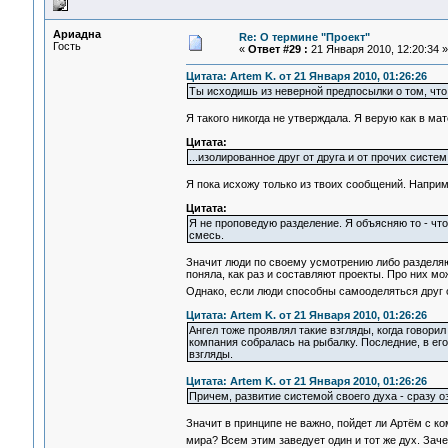
Ариадна
Re: О термине "Проект"
Гость
«
Ответ #29 :
21 Января 2010, 12:20:34 »
Цитата: Artem K. от 21 Января 2010, 01:26:26
Ты исходишь из неверной предпосылки о том, что
Я такого никогда не утверждала. Я верую как в ма
Цитата:
...изолированное друг от друга и от прочих систем
Я пока исхожу только из твоих сообщений. Наприм
Цитата:
Я не проповедую разделение. Я объясняю то - чт
смесь.
Значит люди по своему усмотрению либо разделяю
поняла, как раз и составляют проекты. Про них м
Однако, если люди способны самооделяться друг 
Цитата: Artem K. от 21 Января 2010, 01:26:26
Ангел тоже проявлял такие взгляды, когда говори
компания собралась на рыбалку. Последние, в его 
взгляды.
Цитата: Artem K. от 21 Января 2010, 01:26:26
Причем, развитие системой своего духа - сразу оз
Значит в принципе не важно, пойдет ли Артём с к
мира? Всем этим заведует один и тот же дух. За