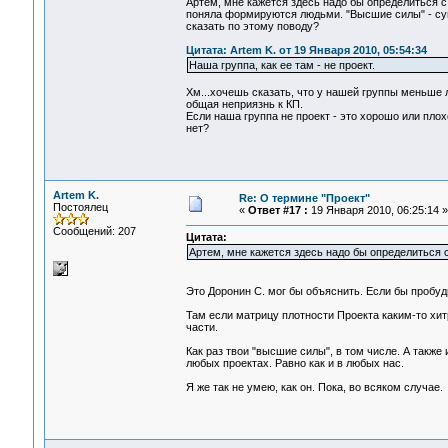
Артем, мне кажется здесь надо бы определиться с
поняла формируются людьми. "Высшие силы" - суще
сказать по этому поводу?
Цитата: Artem K. от 19 Января 2010, 05:54:34
Наша группа, как ее там - не проект.
Хм...хочешь сказать, что у нашей группы меньше 
общая неприязнь к КП.
Если наша группа не проект - это хорошо или пло
нет?
Artem K.
Re: О термине "Проект"
Постоялец
«
Ответ #17 :
19 Января 2010, 06:25:14 »
Сообщений: 207
Цитата:
Артем, мне кажется здесь надо бы определиться 
Это Доронин С. мог бы объяснить. Если бы пробуд
Там если матрицу плотности Проекта каким-то хит
части.
Как раз твои "высшие силы", в том числе. А также
любых проектах. Равно как и в любых нас.
Я же так не умею, как он. Пока, во всяком случае.