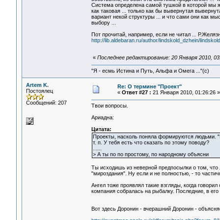
Система определена самой тушкой в которой мы жив
как таковая ... только как бы вывернутая выверну
вариант некой структуры ... и что сами они как 
выбору ...
Пот прочитай, например, если не читал ... Р.Желяз
http://lib.aldebaran.ru/author/lindskold_dzhein/lindsk
«
Последнее редактирование: 20 Января 2010, 03:
"Я - есмь Истина и Путь, Альфа и Омега ..."(с)
Artem K.
Re: О термине "Проект"
Постоялец
«
Ответ #27 :
21 Января 2010, 01:26:26 »
Сообщений: 207
Твои вопросы.
Ариадна:
Цитата:
Проекты, насколь поняла формируются людьми. "В
т. п. У тебя есть что сказать по этому поводу?
......
> А ты по по простому, по народному объясни
Ты исходишь из неверной предпосылки о том, что 
"мироздания". Ну если и не полностью, - то частич
Ангел тоже проявлял такие взгляды, когда говорил
компания собралась на рыбалку. Последние, в его 
Вот здесь Доронин - вчерашний Доронин - объясня