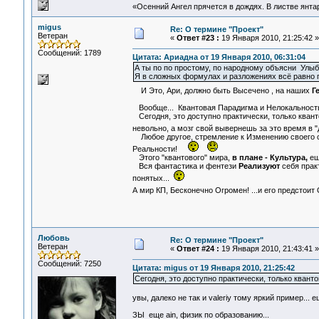
«Осенний Ангел прячется в дождях. В листве янтарн
migus
Re: О термине "Проект"
Ветеран
«
Ответ #23 :
19 Января 2010, 21:25:42 »
Сообщений: 1789
Цитата: Ариадна от 19 Января 2010, 06:31:04
А ты по по простому, по народному объясни Ул
Я в сложных формулах и разложениях всё равно п
И Это, Ари, должно быть Высечено , на наших
Г
Вообще... Квантовая Парадигма и Нелокальность
Сегодня, это доступно практически, только кванто
невольно, а мозг свой вывернешь за это время в
Любое другое, стремление к Изменению своего со
Реальности!
Этого "квантового" мира,
в плане - Культура,
ещ
Вся фантастика и фентези
Реализуют
себя прак
понятых...
А мир КП, Бесконечно Огромен! ...и его предстоит
Любовь
Re: О термине "Проект"
Ветеран
«
Ответ #24 :
19 Января 2010, 21:43:41 »
Сообщений: 7250
Цитата: migus от 19 Января 2010, 21:25:42
Сегодня, это доступно практически, только квант
увы, далеко не так и valeriy тому яркий пример... 
ЗЫ еще ain, физик по образованию...