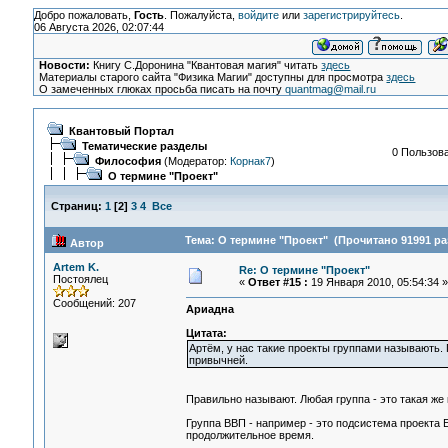
Добро пожаловать,
Гость
. Пожалуйста,
войдите
или
зарегистрируйтесь
.
06 Августа 2026, 02:07:44
Новости:
Книгу С.Доронина "Квантовая магия" читать
здесь
Материалы старого сайта "Физика Магии" доступны для просмотра
здесь
О замеченных глюках просьба писать на почту
quantmag@mail.ru
Квантовый Портал
Тематические разделы
0 Пользова
Философия
(Модератор:
Корнак7
)
О термине "Проект"
Страниц:
1
[
2
]
3
4
Все
Тема: О термине "Проект" (Прочитано 91991 ра
Автор
Artem K.
Re: О термине "Проект"
Постоялец
«
Ответ #15 :
19 Января 2010, 05:54:34 »
Сообщений: 207
Ариадна
Цитата:
Артём, у нас такие проекты группами называють. П
привычней.
Правильно называют. Любая группа - это такая же к
Группа ВВП - например - это подсистема проекта Е
продолжительное время.