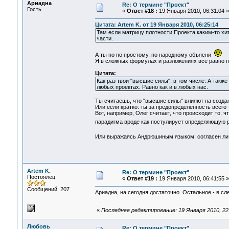
Ариадна
Re: О термине "Проект"
Гость
«
Ответ #18 :
19 Января 2010, 06:31:04 »
Цитата: Artem K. от 19 Января 2010, 06:25:14
Там если матрицу плотности Проекта каким-то хи
части.
А ты по по простому, по народному объясни
Я в сложных формулах и разложениях всё равно п
Цитата:
Как раз твои "высшие силы", в том числе. А также
любых проектах. Равно как и в любых нас.
Ты считаешь, что "высшие силы" влияют на созд
Или если кратко: ты за предопределенность всего
Вот, например, Олег считает, что происходит то, ч
парадигма вроде как постулирует определяющую ро
Или выражаясь Андрюшиным языком: согласен ли
Artem K.
Re: О термине "Проект"
Постоялец
«
Ответ #19 :
19 Января 2010, 06:41:55 »
Сообщений: 207
Ариадна, на сегодня достаточно. Остальное - в сл
«
Последнее редактирование: 19 Января 2010, 22:
Любовь
Re: О термине "Проект"