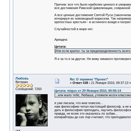
Причем: все что было наиболее ценного в умирающ
все достижения Римской Цивилизации, сожранной "
А все ценные достижения Святой Руси (закончилас
игнорируя их новомодный марксизм. Так например,
крепостных крестьян - в истинного вождя и патриот
Случайностей в мире нет.
Ариадна:
Цитата:
Или если кратко: ты за предопределенность всег
Я и за то и за другое. Не вижу никакого противореч
Любовь
Re: О термине "Проект"
Ветеран
«
Ответ #28 :
21 Января 2010, 09:37:13 »
Сообщений: 7250
Цитата: migus от 20 Января 2010, 00:56:14
...или мало тебе, Любаша, утюжили мозги класси
я уже писала, что мне повезло...
нам философию читал настоящий философ, а не ма
дать и философию преподать, научить философс
правда, не всем это оказалось по зубам...
копирайтеры до сих пор считают, что преподавател