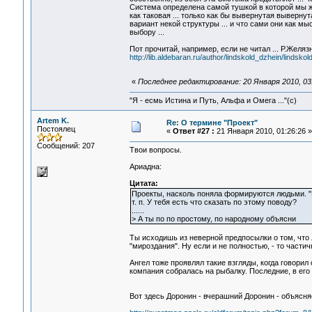
Система определена самой тушкой в которой мы жив
как таковая ... только как бы вывернутая выверну
вариант некой структуры ... и что сами они как 
выбору ...
Пот прочитай, например, если не читал ... Р.Желяз
http://lib.aldebaran.ru/author/lindskold_dzhein/lindsk
«
Последнее редактирование: 20 Января 2010, 03:
"Я - есмь Истина и Путь, Альфа и Омега ..."(с)
Artem K.
Re: О термине "Проект"
Постоялец
«
Ответ #27 :
21 Января 2010, 01:26:26 »
Сообщений: 207
Твои вопросы.
Ариадна:
Цитата:
Проекты, насколь поняла формируются людьми. "В
т. п. У тебя есть что сказать по этому поводу?
......
> А ты по по простому, по народному объясни
Ты исходишь из неверной предпосылки о том, что 
"мироздания". Ну если и не полностью, - то частич
Ангел тоже проявлял такие взгляды, когда говорил
компания собралась на рыбалку. Последние, в его 
Вот здесь Доронин - вчерашний Доронин - объясня