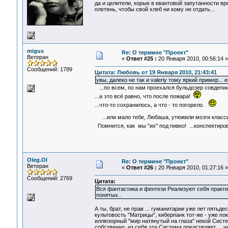
да и целители, корые в квантовой запутанности вр
плетень, чтобы свой хлеб ни кому не отдать...
migus
Re: О термине "Проект"
Ветеран
«
Ответ #25 :
20 Января 2010, 00:56:14 »
Сообщений: 1789
Цитата: Любовь от 19 Января 2010, 21:43:41
увы, далеко не так и valeriy тому яркий пример...
...по всем, по нам проехался бульдозер совдепии
...а это всё равно, что после пожара!
...что-то сохранилось, а что - то погорело.
...или мало тебе, Любаша, утюжили мозги клас
Помнится, как мы "их" под пивко! ...конспектир
Oleg.Ol
Re: О термине "Проект"
Ветеран
«
Ответ #26 :
20 Января 2010, 01:27:16 »
Сообщений: 2769
Цитата:
Вся фантастика и фентези Реализуют себя практи
понятых..
А ты, брат, не прав ... гуманитарии уже лет пятьд
культовость "Матрицы", киберпанк тот-же - уже по
иллюзорный "мир натянутый на глаза" некой Системо
собственно, из себя эта Система предствляет ... 