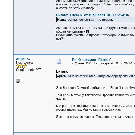
Артем, мне кажется здесь надо бы определиться с
поняла формируются людьми. "Высшие силы" - суще
сказать по этому поводу?
Цитата: Artem K. от 19 Января 2010, 05:54:34
Наша группа, как ее там - не проект.
Хм...хочешь сказать, что у нашей группы меньше 
общая неприязнь к КП.
Если наша группа не проект - это хорошо или пло
нет?
Artem K.
Re: О термине "Проект"
Постоялец
«
Ответ #17 :
19 Января 2010, 06:25:14 »
Сообщений: 207
Цитата:
Артем, мне кажется здесь надо бы определиться 
Это Доронин С. мог бы объяснить. Если бы пробуд
Там если матрицу плотности Проекта каким-то хит
части.
Как раз твои "высшие силы", в том числе. А также
любых проектах. Равно как и в любых нас.
Я же так не умею, как он. Пока, во всяком случае.