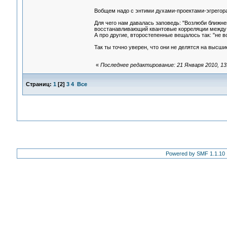
Вобщем надо с энтими духами-проектами-эгрегор
Для чего нам давалась заповедь: "Возлюби ближнег
восстанавливающий квантовые корреляции между
А про другие, второстепенные вещалось так: "не вс
Так ты точно уверен, что они не делятся на высш
«
Последнее редактирование: 21 Января 2010, 13
Страниц:
1
[
2
]
3
4
Все
Powered by SMF 1.1.10