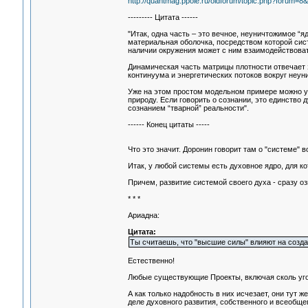
http://quantmag.ppole.ru/oldforum/topic.php?forum=8&
--------- Цитата ------
"Итак, одна часть – это вечное, неуничтожимое “я
материальная оболочка, посредством которой сист
наличии окружения может с ним взаимодействовать
Динамическая часть матрицы плотности отвечает 
континуума и энергетических потоков вокруг неу
Уже на этом простом модельном примере можно у
природу. Если говорить о сознании, это единство
сознанием “тварной” реальности".
------ Конец цитаты -----
Что это значит. Доронин говорит там о "системе" в
Итак, у любой системы есть духовное ядро, для кот
Причем, развитие системой своего духа - сразу оз
* * *
Ариадна:
Цитата:
Ты считаешь, что "высшие силы" влияют на созда
Естественно!
Любые существующие Проекты, включая сколь угод
А как только надобность в них исчезает, они тут 
деле духовного развития, собственного и всеобщег