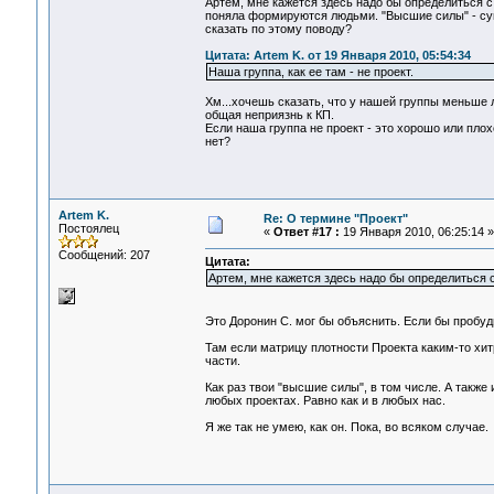
Артем, мне кажется здесь надо бы определиться с
поняла формируются людьми. "Высшие силы" - суще
сказать по этому поводу?
Цитата: Artem K. от 19 Января 2010, 05:54:34
Наша группа, как ее там - не проект.
Хм...хочешь сказать, что у нашей группы меньше 
общая неприязнь к КП.
Если наша группа не проект - это хорошо или пло
нет?
Artem K.
Re: О термине "Проект"
Постоялец
«
Ответ #17 :
19 Января 2010, 06:25:14 »
Сообщений: 207
Цитата:
Артем, мне кажется здесь надо бы определиться 
Это Доронин С. мог бы объяснить. Если бы пробуд
Там если матрицу плотности Проекта каким-то хит
части.
Как раз твои "высшие силы", в том числе. А также
любых проектах. Равно как и в любых нас.
Я же так не умею, как он. Пока, во всяком случае.