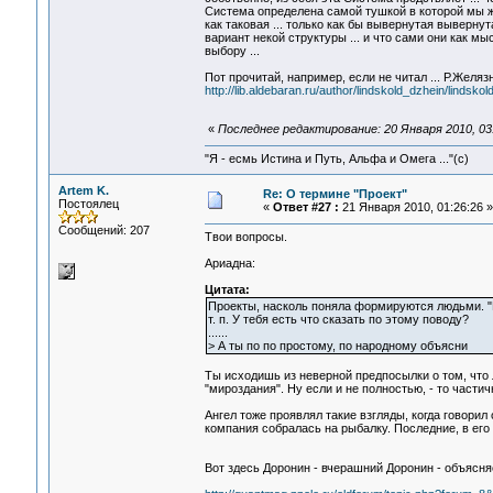
Система определена самой тушкой в которой мы жив
как таковая ... только как бы вывернутая выверну
вариант некой структуры ... и что сами они как 
выбору ...
Пот прочитай, например, если не читал ... Р.Желяз
http://lib.aldebaran.ru/author/lindskold_dzhein/lindsk
«
Последнее редактирование: 20 Января 2010, 03:
"Я - есмь Истина и Путь, Альфа и Омега ..."(с)
Artem K.
Re: О термине "Проект"
Постоялец
«
Ответ #27 :
21 Января 2010, 01:26:26 »
Сообщений: 207
Твои вопросы.
Ариадна:
Цитата:
Проекты, насколь поняла формируются людьми. "В
т. п. У тебя есть что сказать по этому поводу?
......
> А ты по по простому, по народному объясни
Ты исходишь из неверной предпосылки о том, что 
"мироздания". Ну если и не полностью, - то частич
Ангел тоже проявлял такие взгляды, когда говорил
компания собралась на рыбалку. Последние, в его 
Вот здесь Доронин - вчерашний Доронин - объясня