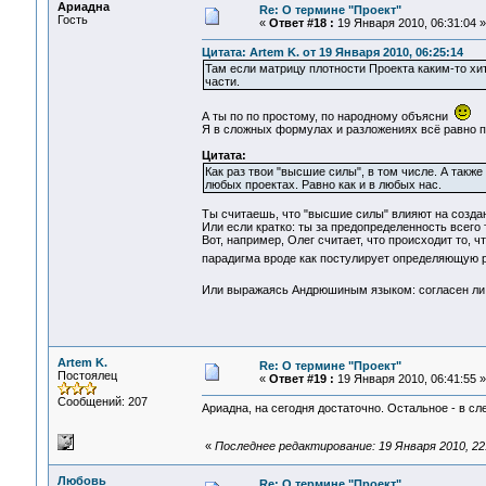
Ариадна
Re: О термине "Проект"
Гость
«
Ответ #18 :
19 Января 2010, 06:31:04 »
Цитата: Artem K. от 19 Января 2010, 06:25:14
Там если матрицу плотности Проекта каким-то хи
части.
А ты по по простому, по народному объясни
Я в сложных формулах и разложениях всё равно п
Цитата:
Как раз твои "высшие силы", в том числе. А также
любых проектах. Равно как и в любых нас.
Ты считаешь, что "высшие силы" влияют на созд
Или если кратко: ты за предопределенность всего
Вот, например, Олег считает, что происходит то, ч
парадигма вроде как постулирует определяющую ро
Или выражаясь Андрюшиным языком: согласен ли
Artem K.
Re: О термине "Проект"
Постоялец
«
Ответ #19 :
19 Января 2010, 06:41:55 »
Сообщений: 207
Ариадна, на сегодня достаточно. Остальное - в сл
«
Последнее редактирование: 19 Января 2010, 22:
Любовь
Re: О термине "Проект"