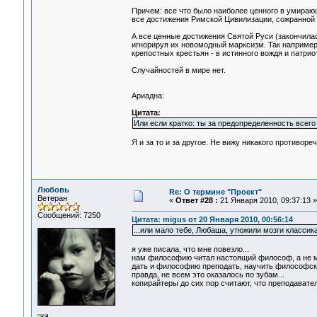
Причем: все что было наиболее ценного в умирающ
все достижения Римской Цивилизации, сожранной "
А все ценные достижения Святой Руси (закончилас
игнорируя их новомодный марксизм. Так например,
крепостных крестьян - в истинного вождя и патриот
Случайностей в мире нет.
Ариадна:
Цитата:
Или если кратко: ты за предопределенность всег
Я и за то и за другое. Не вижу никакого противореч
Любовь
Re: О термине "Проект"
Ветеран
«
Ответ #28 :
21 Января 2010, 09:37:13 »
Сообщений: 7250
Цитата: migus от 20 Января 2010, 00:56:14
...или мало тебе, Любаша, утюжили мозги класси
я уже писала, что мне повезло...
нам философию читал настоящий философ, а не ма
дать и философию преподать, научить философс
правда, не всем это оказалось по зубам...
копирайтеры до сих пор считают, что преподавател