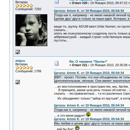
Ветеран
«
Ответ #20 :
19 Января 2010, 09:47:22 »
Сообщений: 7250
Цитата: Artem K. от 19 Января 2010, 05:54:34
Тогда как я, например - не имею никакой личной пр
ценим друг друга только за наши идеи. Которые, 
ваще-то, группу АОUM ввел Urbis Numen, но групп
сказать...
опять же психологически создатель пусть только
аббревиатурой... каждый строит собственную иерар
пустоты...
migus
Re: О термине "Проект"
Ветеран
«
Ответ #21 :
19 Января 2010, 20:35:08 »
Сообщений: 1789
Цитата: Artem K. от 19 Января 2010, 05:54:34
ВВП - проект. Потому что они объединены не толь
дополнительным, личным. Они имеют значительную
...их местоположение в пространстве, мы, Артём, 
В принципе, ранее шла речь только об клетке... 
сказать - экстравагантные... т.е из различных (п
Их обьединяет только "забор из прутьев", в кот
Цитата: Artem K. от 19 Января 2010, 05:54:34
Тогда как я, например - не имею никакой личной пр
... и это меня радует!
Цитата: Artem K. от 19 Января 2010, 05:54:34
Мы любим и ценим друг друга только за наши идеи
...дай бы Бог!