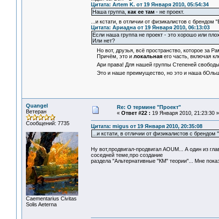
Цитата: Artem K. от 19 Января 2010, 05:54:34
Наша группа,
как ее там
- не проект.
...и кстати, в отличии от физикалистов с брендом 
Цитата: Ариадна от 19 Января 2010, 06:13:03
Если наша группа не проект - это хорошо или пло
Или нет?
Но вот, друзья, всё пространство, которое за Р
Причём, это и
локальная
его часть, включая кл
Ари права! Для нашей группы Степеней свобод
Это и наше преимущество, но это и наша бОльш
Quangel
Re: О термине "Проект"
Ветеран
«
Ответ #22 :
19 Января 2010, 21:23:30 »
Сообщений: 7735
Цитата: migus от 19 Января 2010, 20:35:08
...и кстати, в отличии от физикалистов с брендом 
Ну вот,продвигал-продвигал AOUM... А один из гл
соседней теме,про создание
раздела "Альтернативные "КМ" теории"... Мне пок
Сaementarius Civitas
Solis Aeterna