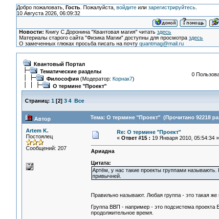
Добро пожаловать,
Гость
. Пожалуйста,
войдите
или
зарегистрируйтесь
.
10 Августа 2026, 06:09:32
Новости:
Книгу С.Доронина "Квантовая магия" читать
здесь
Материалы старого сайта "Физика Магии" доступны для просмотра
здесь
О замеченных глюках просьба писать на почту
quantmag@mail.ru
Квантовый Портал
Тематические разделы
0 Пользова
Философия
(Модератор:
Корнак7
)
О термине "Проект"
Страниц:
1
[
2
]
3
4
Все
Тема: О термине "Проект" (Прочитано 92218 ра
Автор
Artem K.
Re: О термине "Проект"
Постоялец
«
Ответ #15 :
19 Января 2010, 05:54:34 »
Сообщений: 207
Ариадна
Цитата:
Артём, у нас такие проекты группами называють. П
привычней.
Правильно называют. Любая группа - это такая же к
Группа ВВП - например - это подсистема проекта Е
продолжительное время.