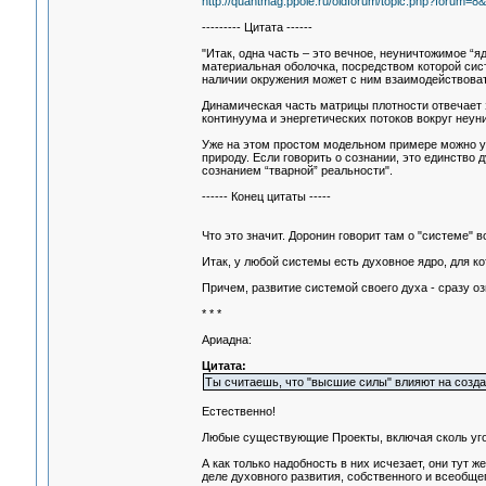
http://quantmag.ppole.ru/oldforum/topic.php?forum=8&
--------- Цитата ------
"Итак, одна часть – это вечное, неуничтожимое “я
материальная оболочка, посредством которой сист
наличии окружения может с ним взаимодействовать
Динамическая часть матрицы плотности отвечает 
континуума и энергетических потоков вокруг неу
Уже на этом простом модельном примере можно у
природу. Если говорить о сознании, это единство
сознанием “тварной” реальности".
------ Конец цитаты -----
Что это значит. Доронин говорит там о "системе" в
Итак, у любой системы есть духовное ядро, для кот
Причем, развитие системой своего духа - сразу оз
* * *
Ариадна:
Цитата:
Ты считаешь, что "высшие силы" влияют на созда
Естественно!
Любые существующие Проекты, включая сколь угод
А как только надобность в них исчезает, они тут 
деле духовного развития, собственного и всеобщег