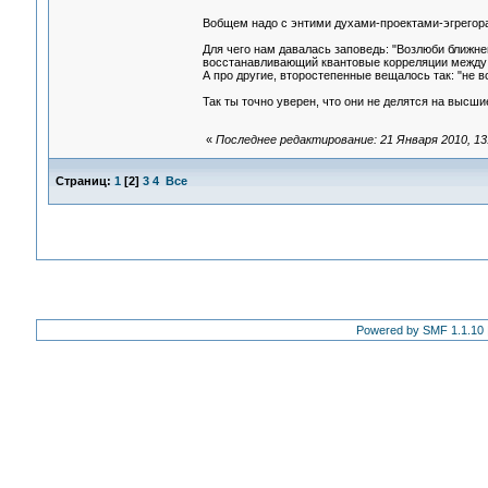
Вобщем надо с энтими духами-проектами-эгрегор
Для чего нам давалась заповедь: "Возлюби ближнег
восстанавливающий квантовые корреляции между
А про другие, второстепенные вещалось так: "не вс
Так ты точно уверен, что они не делятся на высш
«
Последнее редактирование: 21 Января 2010, 13
Страниц:
1
[
2
]
3
4
Все
Powered by SMF 1.1.10