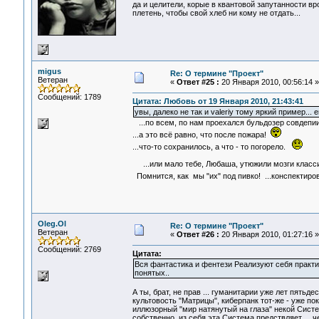
да и целители, корые в квантовой запутанности вр
плетень, чтобы свой хлеб ни кому не отдать...
migus
Re: О термине "Проект"
Ветеран
«
Ответ #25 :
20 Января 2010, 00:56:14 »
Сообщений: 1789
Цитата: Любовь от 19 Января 2010, 21:43:41
увы, далеко не так и valeriy тому яркий пример...
...по всем, по нам проехался бульдозер совдепии
...а это всё равно, что после пожара!
...что-то сохранилось, а что - то погорело.
...или мало тебе, Любаша, утюжили мозги клас
Помнится, как мы "их" под пивко! ...конспектир
Oleg.Ol
Re: О термине "Проект"
Ветеран
«
Ответ #26 :
20 Января 2010, 01:27:16 »
Сообщений: 2769
Цитата:
Вся фантастика и фентези Реализуют себя практи
понятых..
А ты, брат, не прав ... гуманитарии уже лет пятьд
культовость "Матрицы", киберпанк тот-же - уже по
иллюзорный "мир натянутый на глаза" некой Системо
собственно, из себя эта Система предствляет ... 