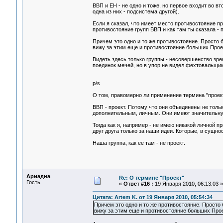
ВВП и ЕН - не одно и тоже, но первое входит во вт
одна из них - подсистема другой).
Если я сказал, что имеет место противостояние про
противостояние групп ВВП и как там ты сказала - 
Причем это одно и то же противостояние. Просто б
вижу за этим еще и противостояние больших Проек
Видеть здесь только группы - несовершенство зре
поединок мечей, но в упор не видел фехтовальщик
p/s
О том, правомерно ли применение термина "проект
ВВП - проект. Потому что они объединены не толь
дополнительным, личным. Они имеют значительную
Тогда как я, например - не имею никакой личной пр
друг друга только за наши идеи. Которые, в сущно
Наша группа, как ее там - не проект.
Ариадна
Re: О термине "Проект"
Гость
«
Ответ #16 :
19 Января 2010, 06:13:03 »
Цитата: Artem K. от 19 Января 2010, 05:54:34
Причем это одно и то же противостояние. Просто 
вижу за этим еще и противостояние больших Проек