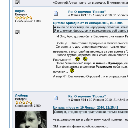
«Осенний Ангел прячется в дождях. В листве янтарн
migus
Re: О термине "Проект"
Ветеран
«
Ответ #23 :
19 Января 2010, 21:25:42 »
Сообщений: 1789
Цитата: Ариадна от 19 Января 2010, 06:31:04
А ты по по простому, по народному объясни Ул
Я в сложных формулах и разложениях всё равно п
И Это, Ари, должно быть Высечено , на наших
Г
Вообще... Квантовая Парадигма и Нелокальность
Сегодня, это доступно практически, только кванто
невольно, а мозг свой вывернешь за это время в
Любое другое, стремление к Изменению своего со
Реальности!
Этого "квантового" мира,
в плане - Культура,
ещ
Вся фантастика и фентези
Реализуют
себя прак
понятых...
А мир КП, Бесконечно Огромен! ...и его предстоит
Любовь
Re: О термине "Проект"
Ветеран
«
Ответ #24 :
19 Января 2010, 21:43:41 »
Сообщений: 7250
Цитата: migus от 19 Января 2010, 21:25:42
Сегодня, это доступно практически, только квант
увы, далеко не так и valeriy тому яркий пример... 
ЗЫ еще ain, физик по образованию...