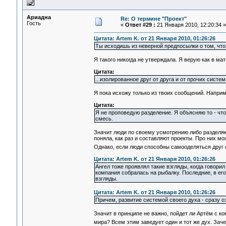
Ариадна
Re: О термине "Проект"
Гость
«
Ответ #29 :
21 Января 2010, 12:20:34 »
Цитата: Artem K. от 21 Января 2010, 01:26:26
Ты исходишь из неверной предпосылки о том, что
Я такого никогда не утверждала. Я верую как в ма
Цитата:
...изолированное друг от друга и от прочих систем
Я пока исхожу только из твоих сообщений. Наприм
Цитата:
Я не проповедую разделение. Я объясняю то - чт
смесь.
Значит люди по своему усмотрению либо разделяю
поняла, как раз и составляют проекты. Про них м
Однако, если люди способны самооделяться друг 
Цитата: Artem K. от 21 Января 2010, 01:26:26
Ангел тоже проявлял такие взгляды, когда говори
компания собралась на рыбалку. Последние, в его 
взгляды.
Цитата: Artem K. от 21 Января 2010, 01:26:26
Причем, развитие системой своего духа - сразу оз
Значит в принципе не важно, пойдет ли Артём с к
мира? Всем этим заведует один и тот же дух. За