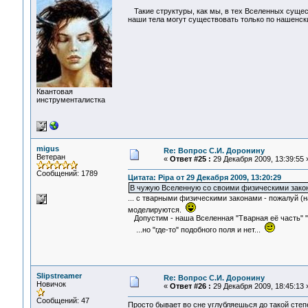
Такие структуры, как мы, в тех Вселенных сущес
наши тела могут существовать только по нашенск
Квантовая
инструменталистка
migus
Re: Вопрос С.И. Доронину
Ветеран
«
Ответ #25 :
29 Декабря 2009, 13:39:55 
Сообщений: 1789
Цитата: Pipa от 29 Декабря 2009, 13:20:29
В чужую Вселенную со своими физическими зако
... с тварными физическими законами - пожалуй (н
моделируются.
Допустим - наша Вселенная "Тварная её часть" "
...но "где-то" подобного поля и нет...
Slipstreamer
Re: Вопрос С.И. Доронину
Новичок
«
Ответ #26 :
29 Декабря 2009, 18:45:13 
Сообщений: 47
Просто бывает во сне углубляешься до такой степе