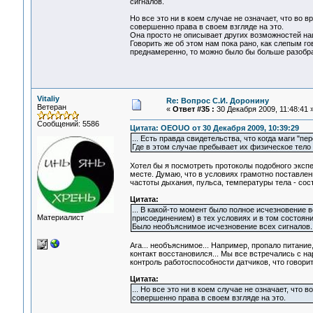
сигналов.
Но все это ни в коем случае не означает, что во 
совершенно права в своем взгляде на это.
Она просто не описывает других возможностей на
Говорить же об этом нам пока рано, как слепым го
преднамеренно, то можно было бы больше разобра
Vitaliy
Re: Вопрос С.И. Доронину
Ветеран
«
Ответ #35 :
30 Декабря 2009, 11:48:41 
Сообщений: 5586
Цитата: OEOUO от 30 Декабря 2009, 10:39:29
... Есть правда свидетельства, что когда маги "п
Где в этом случае пребывает их физическое тело 
Хотел бы я посмотреть протоколы подобного экспе
месте. Думаю, что в условиях грамотно поставле
частоты дыхания, пульса, температуры тела - сос
Цитата:
... В какой-то момент было полное исчезновение 
Материалист
присоединением) в тех условиях и в том состоян
Было необъяснимое исчезновение всех сигналов.
Ага... необъяснимое... Например, пропало питание,
контакт восстановился... Мы все встречались с н
контроль работоспособности датчиков, что говори
Цитата:
... Но все это ни в коем случае не означает, что
совершенно права в своем взгляде на это.