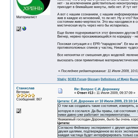
нет - за исключением действительно неконтролиру
приходит в ближайшие минуты, либо нет. И тут нет
А вот с нашим сознанием, с нашим информировани
Материалист
жив в каждое из мгновений, то ли нет. Ну и что? К
состоянии живо-мертвости. Это мы находимся в со
мистическая муть через него бы испарилась.
Еще более подчеркивается этот феномен другом Ви
Вигнер, нервно прохаживающийся по коридору - н
Похожая ситуация и с EPR-"парадоксом". Ее мы и
противоположных спинов у частиц. Никаких чудес
Все непонятки от смешения двух моделей: явлени
высказать свои примитивные материалистически
«
Последнее редактирование: 11 Июля 2009, 10:01:
Vitaliy:
SCIES Forum
Glossary
Definitions of Magic
Высш
Станислав
Re: Вопрос С.И. Доронину
Ветеран
«
Ответ #13 :
11 Июля 2009, 09:37:09 »
Сообщений: 867
Цитата: С.И. Доронин от 10 Июля 2009, 23:10:14
О том как создавать такие состояния, измерять, а
которую я сослался. Да Вы правы, cat-состояния 
ними давно уже работают экспериментаторы.
Уважаемый господин Доронин, было бы очень хорош
Цитата:
Согласно Фейнману эксперимент с двумя щелями "
двумя щелями, подтвержденное во всех эксперимен
каждая частица будет интерферировать только са