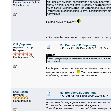
лишили его выбора, затормозив частицу все тем ж
Сaementarius Civitas
сразу в обоих состояниях - в одном электрон кру
Solis Aeterna
было всего 83 нанометра, на интерференционной
Регистрация одновременно двух взаимоисключающ
состояний.
Не прокомментируете?
«Осенний Ангел прячется в дождях. В листве янтарн
С.И. Доронин
Re: Вопрос С.И. Доронину
Администратор
«
Ответ #1 :
04 Июля 2009, 19:53:35 »
Ветеран
Цитата:
Сообщений: 795
Регистрация одновременно двух взаимоисключающ
состояний.
Наоборот, только в терминах состояний этот эксп
момент не существует.
Тот факт, что система
проблема, такие ситуации она описывает.
Станислав
Re: Вопрос С.И. Доронину
Ветеран
«
Ответ #2 :
05 Июля 2009, 20:45:33 »
Сообщений: 867
А что такое "сразу в двух взаимоисключающих со
Хотелось бы понять предмет обсуждения.
Я вообще не понимаю, что такое "Атом гелия раздв