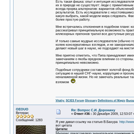
Есть такая фишка: опыт и интуиция исследователя
их в природе не существует: люди с примитивны
всегда прорва альтернатив: вариантов объяснений
результатов. Есть исследователи с неустоявшимс
какую выбрать, какой модели мира следовать. Факт
более простую работу.
Мне встречались отклонения в подобном плане: ко
рассматривал принципиальную возможность практи
иллюзорных препонов тратил все доступные ресурс
И только самые мудрые исследователи (обычно го
колею консервативных взглядов, и не заморачиаяс
делают новый шаг в науке, не подседают на мисти
Мне приятно отметить, что Пипа принадлежит имен
замечаниям о якобы вредном влиянии со стороны.
принципиально невозможно.
Подобные сотрудники составляют золотой фонд бо
ситуацию в нашей СНГ-науке, коррупцию и прохинд
неналаженной жизни. Но не замечать реальные тал
взломом
.
Vitaliy:
SCIES Forum
Glossary
Definitions of Magic
Высш
OEOUO
Re: Вопрос С.И. Доронину
Ветеран
«
Ответ #36 :
30 Декабря 2009, 12:53:07 
Сообщений: 1283
Я уже давал ссылку на статью В.Бахура
http://ww
вот цитата
Цитата:
Интерес представляло значительное понижение те