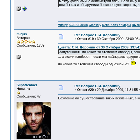
между фотонами, а асимметрия плеч. Если бы у ни
они бы так и обнаружили бесконечную скорость, че
Vitaliy:
SCIES Forum
Glossary
Definitions of Magic
Высш
migus
Re: Вопрос С.И. Доронину
Ветеран
«
Ответ #19 :
30 Октября 2009, 23:00:05 
Сообщений: 1789
Цитата: С.И. Доронин от 30 Октября 2009, 19:54
Запутанность по каким-то степеням свободы, озн
... а ежели наоборот... если мы наблюдаем единое
по каким-то степеням свободы однозначно?
Slipstreamer
Re: Вопрос С.И. Доронину
Новичок
«
Ответ #20 :
29 Декабря 2009, 11:31:55 
Сообщений: 47
Возможно ли существование таких вселенных, в к