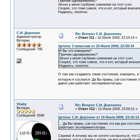
Причем одновременно?
Лично у меня глубокие сомнения на этот счет.
Скорее, это тоже самое, что и кот, который вначал
Надеюсь, понятно.
С.И. Доронин
Re: Вопрос С.И. Доронину
Администратор
«
Ответ #11 :
10 Июля 2009, 23:10:14 »
Ветеран
Цитата: Станислав от 10 Июля 2009, 22:59:34
Сообщений: 795
И Вы это измерили?
Причем одновременно?
Лично у меня глубокие сомнения на этот счет.
Скорее, это тоже самое, что и кот, который внача
Надеюсь, понятно.
О том как создавать такие состояния, измерять, а
которую я сослался. Да Вы правы, cat-состояния э
давно уже работают экспериментаторы.
Vitaliy
Re: Вопрос С.И. Доронину
Ветеран
«
Ответ #12 :
10 Июля 2009, 23:59:21 »
Сообщений: 5586
Цитата: С.И. Доронин от 10 Июля 2009, 23:10:14
... Да Вы правы, cat-состояния это как раз состо
работают экспериментаторы.
Сережа! А почему вы не хотите согласиться, что 
понятно, что в случае с котом, он мог в какой-то 