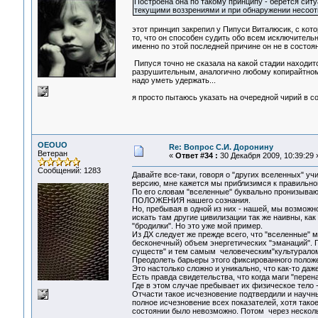
Построена она по такому принципу - берётся ситу
текущими воззрениями и при обнаружении несоот
этот принцип закрепил у Пипуси Виталюсик, с кото
то, что он способен судить обо всем исключитель
именно по этой последней причине он не в состоян
Пипуся точно не сказала на какой стадии находитс
разрушительным, аналогично любому копирайтному
надо уметь удержать...
я просто пытаюсь указать на очередной чирий в с
OEOUO
Re: Вопрос С.И. Доронину
Ветеран
«
Ответ #34 :
30 Декабря 2009, 10:39:29 
Сообщений: 1283
Давайте все-таки, говоря о "других вселенных" уч
версию, мне кажется мы приблизимся к правильн
По его словам "вселенные" буквально пронизывают
ПОЛОЖЕНИЯ нашего сознания.
Но, пребывая в одной из них - нашей, мы возможн
искать там другие цивилизации так же наивны, к
"бродилки". Но это уже мой пример.
Из ДХ следует же прежде всего, что "вселенные" м
бесконечный) объем энергетических "эманаций".
существ" и тем самым человеческим"культуралом
Преодолеть барьеры этого фиксированного полож
Это настолько сложно и уникально, что как-то да
Есть правда свидетельства, что когда маги "перен
Где в этом случае пребывает их физическое тело -
Отчасти такое исчезновение подтвердили и научн
полное исчезновение всех показателей, хотя тако
состоянии было невозможно. Потом через несколь