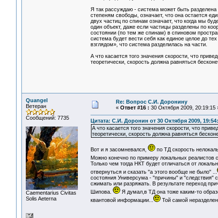
Я так рассуждаю - система может быть разделена 
степеням свободы, означает, что она остается е
двух частиц по спинам означает, что когда мы бу
один объект, даже если частицы разделены по коо
состоянии (по тем же спинам) в спиновом простра
система будет вести себя как единое целое до те
взглядом», что система разделилась на части.
А что касается того значения скорости, что привед
теоретически, скорость должна равняться бесконе
Quangel
Re: Вопрос С.И. Доронину
Ветеран
«
Ответ #16 :
30 Октября 2009, 20:19:15 
Сообщений: 7735
Цитата: С.И. Доронин от 30 Октября 2009, 19:54
А что касается того значения скорости, что приве
теоретически, скорость должна равняться бесконе
Вот и я засомневался,
по ТД скорость нелокал
Можно конечно по примеру локальных реалистов сп
Только чем тогда НКТ будет отличаться от локаль
отвернуться и сказать "а этого вообще не было" ...
состояния Универсума - "причины" и "следствия" 
сжимать или разряжать. В результате переход при
Шипова.
Я думал,в ТД она тоже каким-то обра
Сaementarius Civitas
Solis Aeterna
квантовой информации...
Той самой неразделенн