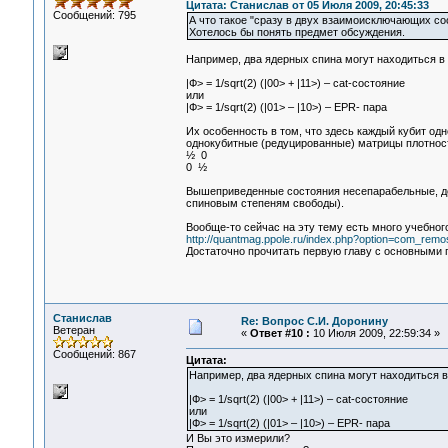
Цитата: Станислав от 05 Июля 2009, 20:45:33
Сообщений: 795
А что такое "сразу в двух взаимоисключающих со
Хотелось бы понять предмет обсуждения.
Например, два ядерных спина могут находиться в
|Ф> = 1/sqrt(2) (|00> + |11>) – cat-состояние
или
|Ф> = 1/sqrt(2) (|01> – |10>) – EPR- пара
Их особенность в том, что здесь каждый кубит од
однокубитные (редуцированные) матрицы плотнос
½ 0
0 ½
Вышеприведенные состояния несепарабельные, до 
спиновым степеням свободы).
Вообще-то сейчас на эту тему есть много учебно
http://quantmag.ppole.ru/index.php?option=com_remo
Достаточно прочитать первую главу с основными п
Станислав
Re: Вопрос С.И. Доронину
Ветеран
«
Ответ #10 :
10 Июля 2009, 22:59:34 »
Сообщений: 867
Цитата:
Например, два ядерных спина могут находиться в
|Ф> = 1/sqrt(2) (|00> + |11>) – cat-состояние
или
|Ф> = 1/sqrt(2) (|01> – |10>) – EPR- пара
И Вы это измерили?