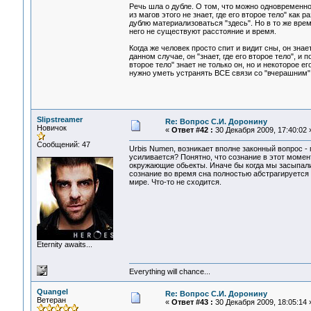
Речь шла о дубле. О том, что можно одновременно н
из магов этого не знает, где его второе тело" как 
дублю материализоваться "здесь". Но в то же врем
него не существуют расстояние и время.
Когда же человек просто спит и видит сны, он зна
данном случае, он "знает, где его второе тело", и
второе тело" знает не только он, но и некоторое е
нужно уметь устранять ВСЕ связи со "вчерашним"
Slipstreamer
Re: Вопрос С.И. Доронину
Новичок
«
Ответ #42 :
30 Декабря 2009, 17:40:02 
Сообщений: 47
Urbis Numen, возникает вполне законный вопрос -
усиливается? Понятно, что сознание в этот момен
окружающие обьекты. Иначе бы когда мы засыпали,
сознание во время сна полностью абстрагируется
мире. Что-то не сходится.
Eternity awaits...
Everything will chance...
Quangel
Re: Вопрос С.И. Доронину
Ветеран
«
Ответ #43 :
30 Декабря 2009, 18:05:14 