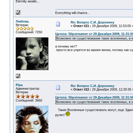
Eternity awaits...
Everything will chance...
Любовь
Re: Вопрос С.И. Доронину
Ветеран
«
Ответ #21 :
29 Декабря 2009, 11:53:05 
Сообщений: 7250
Цитата: Slipstreamer от 29 Декабря 2009, 11:31:5
Возможно ли существование таких вселенных, в 
а почему нет?
просто все упрется во время жизни, потому как с
Pipa
Re: Вопрос С.И. Доронину
Администратор
«
Ответ #22 :
29 Декабря 2009, 12:29:35 
Ветеран
Цитата: Slipstreamer от 29 Декабря 2009, 11:31:5
Сообщений: 3660
Возможно ли существование таких вселенных, в 
Такие Вселенные существовать могут, еще Эдингт
рулит!