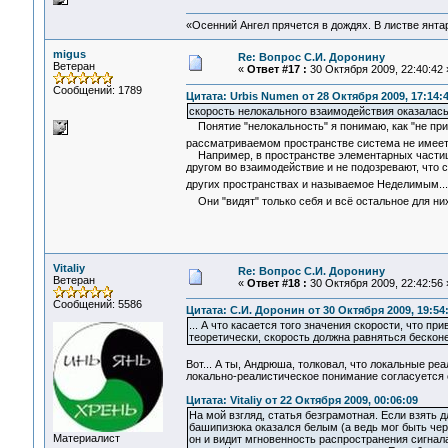
«Осенний Ангел прячется в дождях. В листве янтарн
migus
Re: Вопрос С.И. Доронину
Ветеран
«
Ответ #17 :
30 Октября 2009, 22:40:42 
Сообщений: 1789
Цитата: Urbis Numen от 28 Октября 2009, 17:14:
скорость нелокального взаимодействия оказалась
Понятие "нелокальность" я понимаю, как "не при
рассматриваемом пространстве система не имеет
Например, в пространстве элементарных частиц н
другом во взаимодействие и не подозревают, что 
других пространствах и называемое Неделимым..
Они "видят" только себя и всё остальное для них
Vitaliy
Re: Вопрос С.И. Доронину
Ветеран
«
Ответ #18 :
30 Октября 2009, 22:42:56 
Сообщений: 5586
Цитата: С.И. Доронин от 30 Октября 2009, 19:54
... А что касается того значения скорости, что пр
теоретически, скорость должна равняться бесконе
Вот... А ты, Андрюша, толковал, что локальные ре
локально-реалистическое понимание согласуется
Цитата: Vitaliy от 22 Октября 2009, 00:06:09
На мой взгляд, статья безграмотная. Если взять 
башипизюка оказался белым (а ведь мог быть черн
Материалист
он и видит мгновенность распространения сигнал