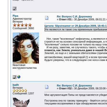
Pipa
Re: Вопрос С.И. Доронину
Администратор
«
Ответ #31 :
30 Декабря 2009, 06:01:21 
Ветеран
Цитата: Slipstreamer от 29 Декабря 2009, 18:45:1
Сообщений: 3660
Не являются ли такие сны временным пребывание
Нет, такие "вселенные" нефизичны, а являются п
строится не на основе сенсорной информации, а 
"вселенные" сильно похожи не только на нашу план
И ни разу, заметим, не случилось такого, чтобы 
планета, как Земля, уникальна даже в нашей 
Землей, но еще и с земными обитателями (причем
автомобилями, вашей квартирой (!) и всем прочим
будьте уверены, что в следующем сне нога к вам 
Квантовая
инструменталистка
kadh
Re: Вопрос С.И. Доронину
Ветеран
«
Ответ #32 :
30 Декабря 2009, 06:33:08 
Сообщений: 1207
Мне аргументация Пипы не представляется убеди
Построена она по такому принципу - берётся ситу
текущими воззрениями и при обнаружении несоотв