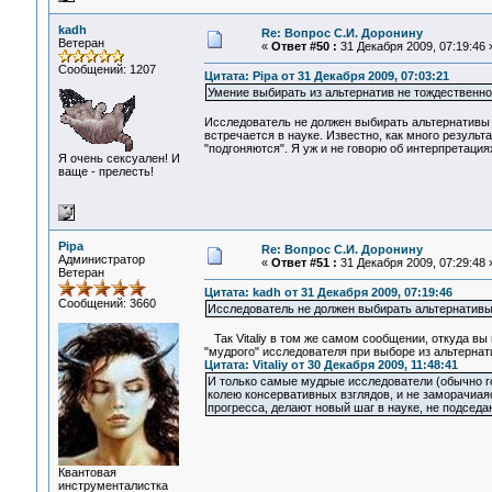
kadh
Re: Вопрос С.И. Доронину
Ветеран
«
Ответ #50 :
31 Декабря 2009, 07:19:46 
Сообщений: 1207
Цитата: Pipa от 31 Декабря 2009, 07:03:21
Умение выбирать из альтернатив не тождественно
Исследователь не должен выбирать альтернативы пр
встречается в науке. Известно, как много резуль
"подгоняются". Я уж и не говорю об интерпретациях
Я очень сексуален! И
ваще - прелесть!
Pipa
Re: Вопрос С.И. Доронину
Администратор
«
Ответ #51 :
31 Декабря 2009, 07:29:48 
Ветеран
Цитата: kadh от 31 Декабря 2009, 07:19:46
Сообщений: 3660
Исследователь не должен выбирать альтернативы 
Так Vitaliy в том же самом сообщении, откуда вы
"мудрого" исследователя при выборе из альтернат
Цитата: Vitaliy от 30 Декабря 2009, 11:48:41
И только самые мудрые исследователи (обычно г
колею консервативных взглядов, и не заморачиая
прогресса, делают новый шаг в науке, не подседа
Квантовая
инструменталистка