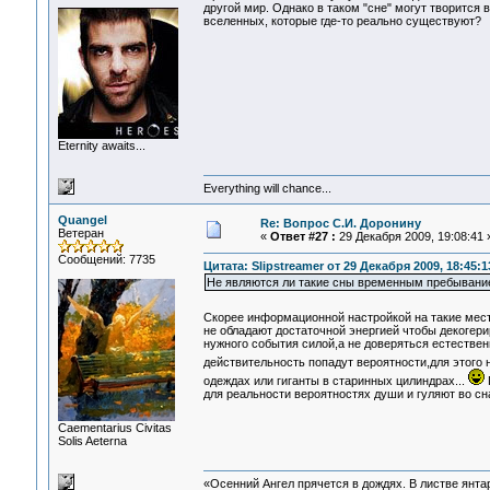
другой мир. Однако в таком "сне" могут творится
вселенных, которые где-то реально существуют?
Eternity awaits...
Everything will chance...
Quangel
Re: Вопрос С.И. Доронину
Ветеран
«
Ответ #27 :
29 Декабря 2009, 19:08:41 
Сообщений: 7735
Цитата: Slipstreamer от 29 Декабря 2009, 18:45:1
Не являются ли такие сны временным пребывание
Скорее информационной настройкой на такие мес
не обладают достаточной энергией чтобы декогер
нужного события силой,а не доверяться естествен
действительность попадут вероятности,для этого
одеждах или гиганты в старинных цилиндрах...
для реальности вероятностях души и гуляют во сн
Сaementarius Civitas
Solis Aeterna
«Осенний Ангел прячется в дождях. В листве янтарн