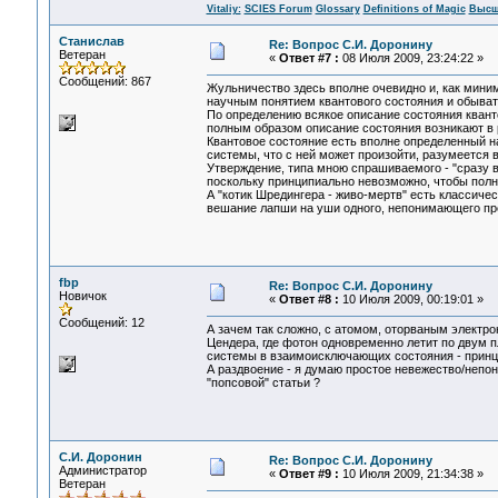
Vitaliy:
SCIES Forum
Glossary
Definitions of Magic
Высш
Станислав
Re: Вопрос С.И. Доронину
Ветеран
«
Ответ #7 :
08 Июля 2009, 23:24:22 »
Сообщений: 867
Жульничество здесь вполне очевидно и, как мини
научным понятием квантового состояния и обывате
По определению всякое описание состояния квант
полным образом описание состояния возникают
Квантовое состояние есть вполне определенный
системы, что с ней может произойти, разумеется 
Утверждение, типа мною спрашиваемого - "сразу 
поскольку принципиально невозможно, чтобы полн
А "котик Шредингера - живо-мертв" есть классиче
вешание лапши на уши одного, непонимающего пр
fbp
Re: Вопрос С.И. Доронину
Новичок
«
Ответ #8 :
10 Июля 2009, 00:19:01 »
Сообщений: 12
А зачем так сложно, с атомом, оторваным электр
Цендера, где фотон одновременно летит по двум 
системы в взаимоисключающих состояния - принци
А раздвоение - я думаю простое невежество/непон
"попсовой" статьи ?
С.И. Доронин
Re: Вопрос С.И. Доронину
Администратор
«
Ответ #9 :
10 Июля 2009, 21:34:38 »
Ветеран