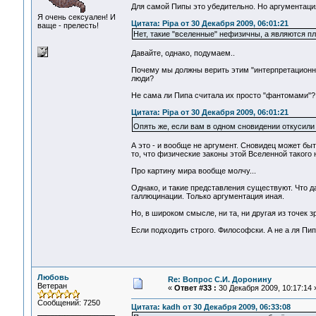
Для самой Пипы это убедительно. Но аргументация
Я очень сексуален! И
Цитата: Pipa от 30 Декабря 2009, 06:01:21
ваще - прелесть!
Нет, такие "вселенные" нефизичны, а являются 
Давайте, однако, подумаем..
Почему мы должны верить этим "интерпретационны
люди?
Не сама ли Пипа считала их просто "фантомами"? 
Цитата: Pipa от 30 Декабря 2009, 06:01:21
Опять же, если вам в одном сновидении откусил
А это - и вообще не аргумент. Сновидец может быт
то, что физические законы этой Вселенной такого 
Про картину мира вообще молчу...
Однако, и такие представления существуют. Что д
галлюцинации. Только аргументация иная.
Но, в широком смысле, ни та, ни другая из точек 
Если подходить строго. Философски. А не а ля Пипа
Любовь
Re: Вопрос С.И. Доронину
Ветеран
«
Ответ #33 :
30 Декабря 2009, 10:17:14 
Сообщений: 7250
Цитата: kadh от 30 Декабря 2009, 06:33:08