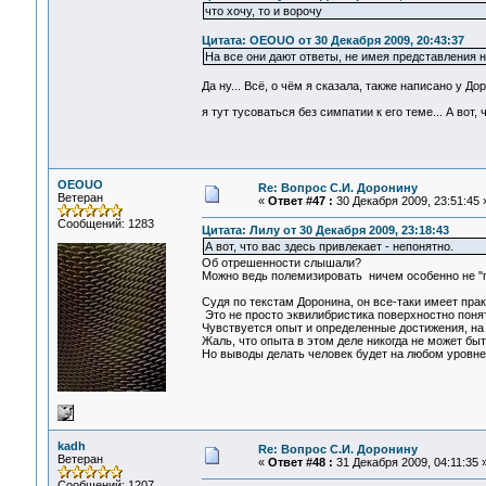
что хочу, то и ворочу
Цитата: OEOUO от 30 Декабря 2009, 20:43:37
На все они дают ответы, не имея представления ни
Да ну... Всё, о чём я сказала, также написано у Д
я тут тусоваться без симпатии к его теме... А вот, 
OEOUO
Re: Вопрос С.И. Доронину
Ветеран
«
Ответ #47 :
30 Декабря 2009, 23:51:45 
Сообщений: 1283
Цитата: Лилу от 30 Декабря 2009, 23:18:43
А вот, что вас здесь привлекает - непонятно.
Об отрешенности слышали?
Можно ведь полемизировать ничем особенно не "
Судя по текстам Доронина, он все-таки имеет прак
Это не просто эквилибристика поверхностно понят
Чувствуется опыт и определенные достижения, на
Жаль, что опыта в этом деле никогда не может быть
Но выводы делать человек будет на любом уровне
kadh
Re: Вопрос С.И. Доронину
Ветеран
«
Ответ #48 :
31 Декабря 2009, 04:11:35 
Сообщений: 1207