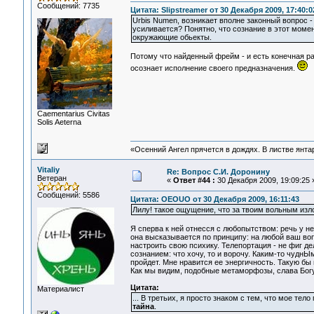
Сообщений: 7735
Цитата: Slipstreamer от 30 Декабря 2009, 17:40:0
Urbis Numen, возникает вполне законный вопрос 
усиливается? Понятно, что сознание в этот моме
окружающие обьекты.
Потому что найденный фрейм - и есть конечная ра
осознает исполнение своего предназначения.
Сaementarius Civitas
Solis Aeterna
«Осенний Ангел прячется в дождях. В листве янтарн
Vitaliy
Re: Вопрос С.И. Доронину
Ветеран
«
Ответ #44 :
30 Декабря 2009, 19:09:25 
Сообщений: 5586
Цитата: OEOUO от 30 Декабря 2009, 16:11:43
Лилу! такое ощущение, что за твоим вольным изл
Я сперва к ней отнесся с любопытством: речь у не
она высказывается по принципу: на любой ваш воп
настроить свою психику. Телепортация - не фиг д
сознанием: что хочу, то и ворочу. Каким-то чуднЫ
пройдет. Мне нравится ее энергичность. Такую бы 
Как мы видим, подобные метаморфозы, слава Богу
Цитата:
Материалист
... В третьих, я просто знаком с тем, что мое тело
тайна
.