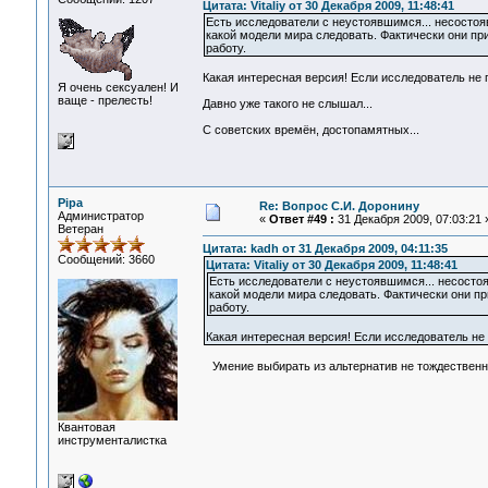
Цитата: Vitaliy от 30 Декабря 2009, 11:48:41
Есть исследователи с неустоявшимся... несосто
какой модели мира следовать. Фактически они при
работу.
Какая интересная версия! Если исследователь не пр
Я очень сексуален! И
ваще - прелесть!
Давно уже такого не слышал...
С советских времён, достопамятных...
Pipa
Re: Вопрос С.И. Доронину
Администратор
«
Ответ #49 :
31 Декабря 2009, 07:03:21 
Ветеран
Цитата: kadh от 31 Декабря 2009, 04:11:35
Сообщений: 3660
Цитата: Vitaliy от 30 Декабря 2009, 11:48:41
Есть исследователи с неустоявшимся... несосто
какой модели мира следовать. Фактически они пр
работу.
Какая интересная версия! Если исследователь не п
Умение выбирать из альтернатив не тождественно
Квантовая
инструменталистка