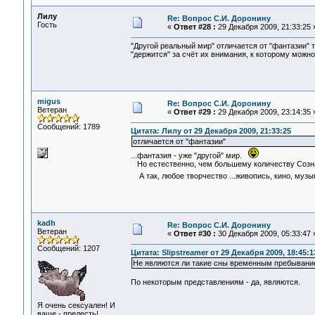
Лилу
Re: Вопрос С.И. Доронину
Гость
«
Ответ #28 :
29 Декабря 2009, 21:33:25 
"Другой реальный мир" отличается от "фантазии" т
"держится" за счёт их внимания, к которому можно 
migus
Re: Вопрос С.И. Доронину
Ветеран
«
Ответ #29 :
29 Декабря 2009, 23:14:35 
Сообщений: 1789
Цитата: Лилу от 29 Декабря 2009, 21:33:25
отличается от "фантазии"
...фантазия - уже "другой" мир.
Но естественно, чем большему количеству Сознан
А так, любое творчество ...живопись, кино, музык
kadh
Re: Вопрос С.И. Доронину
Ветеран
«
Ответ #30 :
30 Декабря 2009, 05:33:47 
Сообщений: 1207
Цитата: Slipstreamer от 29 Декабря 2009, 18:45:1
Не являются ли такие сны временным пребывание
По некоторым представлениям - да, являются.
Я очень сексуален! И
ваще - прелесть!