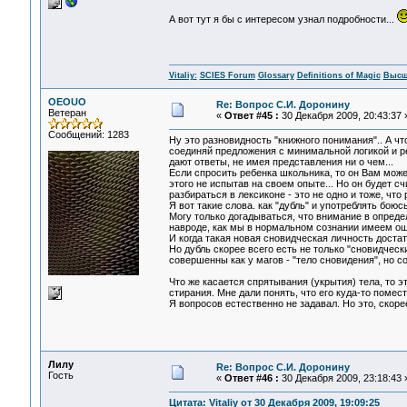
А вот тут я бы с интересом узнал подробности...
Vitaliy:
SCIES Forum
Glossary
Definitions of Magic
Высш
OEOUO
Re: Вопрос С.И. Доронину
Ветеран
«
Ответ #45 :
30 Декабря 2009, 20:43:37 
Сообщений: 1283
Ну это разновидность "книжного понимания".. А что
соединяй предложения с минимальной логикой и рез
дают ответы, не имея представления ни о чем...
Если спросить ребенка школьника, то он Вам может
этого не испытав на своем опыте... Но он будет счи
разбираться в лексиконе - это не одно и тоже, что 
Я вот такие слова. как "дубль" и употреблять боюс
Могу только догадываться, что внимание в опред
навроде, как мы в нормальном сознании имеем о
И когда такая новая сновидческая личность доста
Но дубль скорее всего есть не только "сновидческ
совершенны как у магов - "тело сновидения", но с
Что же касается спрятывания (укрытия) тела, то 
стирания. Мне дали понять, что его куда-то помес
Я вопросов естественно не задавал. Но это, скоре
Лилу
Re: Вопрос С.И. Доронину
Гость
«
Ответ #46 :
30 Декабря 2009, 23:18:43 
Цитата: Vitaliy от 30 Декабря 2009, 19:09:25