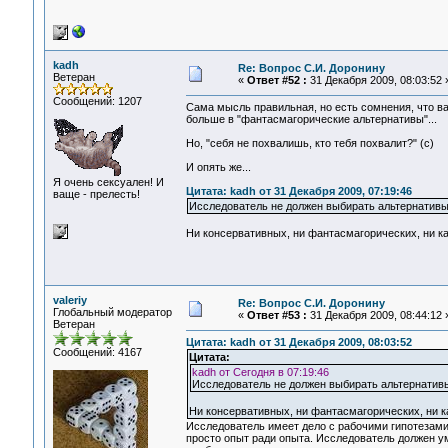
kadh
Re: Вопрос С.И. Доронину
Ветеран
«
Ответ #52 :
31 Декабря 2009, 08:03:52 
Сообщений: 1207
Сама мысль правильная, но есть сомнения, что ва
больше в "фантасмагорические альтернативы"...
Но, "себя не похвалишь, кто тебя похвалит?" (с)
И опять же...
Я очень сексуален! И
Цитата: kadh от 31 Декабря 2009, 07:19:46
ваще - прелесть!
Исследователь не должен выбирать альтернативы
Ни консервативных, ни фантасмагорических, ни ка
valeriy
Re: Вопрос С.И. Доронину
Глобальный модератор
«
Ответ #53 :
31 Декабря 2009, 08:44:12 
Ветеран
Цитата: kadh от 31 Декабря 2009, 08:03:52
Сообщений: 4167
Цитата:
kadh от Сегодня в 07:19:46
Исследователь не должен выбирать альтернатив
Ни консервативных, ни фантасмагорических, ни ка
Исследователь имеет дело с рабочими гипотезами 
просто опыт ради опыта. Исследователь должен ум