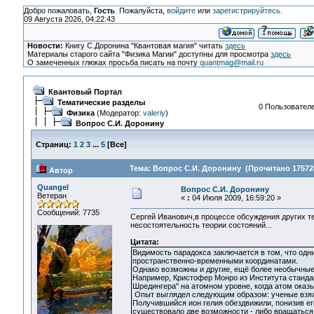
Добро пожаловать,
Гость
. Пожалуйста,
войдите
или
зарегистрируйтесь
.
09 Августа 2026, 04:22:43
Новости:
Книгу С.Доронина "Квантовая магия" читать
здесь
Материалы старого сайта "Физика Магии" доступны для просмотра
здесь
О замеченных глюках просьба писать на почту
quantmag@mail.ru
Квантовый Портал
Тематические разделы
0 Пользователе
Физика
(Модератор:
valeriy
)
Вопрос С.И. Доронину
Страниц:
1
2
3
...
5
[
Все
]
Тема: Вопрос С.И. Доронину (Прочитано 175728
Автор
Quangel
Вопрос С.И. Доронину
Ветеран
«
:
04 Июля 2009, 16:59:20 »
Сообщений: 7735
Сергей Иванович,в процессе обсуждения других т
несостоятельность теории состояний...
Цитата:
Видимость парадокса заключается в том, что одн
пространственно-временными координатами.
Однако возможны и другие, ещё более необычные
Например, Кристофер Монро из Института станда
Шредингера" на атомном уровне, когда атом ока
Опыт выглядел следующим образом: ученые взяли
Получившийся ион гелия обездвижили, понизив ег
существовало две возможности - либо вращаться 