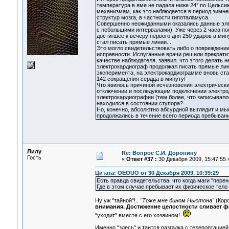
температура в яме не падала ниже 24° по Цельси
механизмам, как это наблюдается в период зимне
структур мозга, в частности гипоталамуса.
Совершенно неожиданными оказались данные элек
с небольшими интервалами). Уже через 2 часа п
достигшее к вечеру первого дня 250 ударов в мин
стал писать прямые линии...
Это могло свидетельствовать либо о повреждении 
исправности. Испуганные врачи решили прекратит
качестве наблюдателя, заявил, что этого делать н
электрокардиограф продолжал писать прямые лини
эксперимента, на электрокардиограмме вновь ста
142 сокращения сердца в минуту!
Что явилось причиной исчезновения электрическ
отключении и последующем подключении электрод
электрокардиографии (тем более, что записывалос
находился в состоянии ступора?
Но, конечно, абсолютно абсурдной выглядит и мы
продолжались в течение всего периода пребывани
Лилу
Re: Вопрос С.И. Доронину
Гость
«
Ответ #37 :
30 Декабря 2009, 15:47:55 
Цитата: OEOUO от 30 Декабря 2009, 10:39:29
Есть правда свидетельства, что когда маги "перен
Где в этом случае пребывает их физическое тело 
Ну уж "тайной"!..
"Тоже мне бином Ньютона"
(Коро
внимания. Достижение целостности сливает фи
"уходит" вместе с его хозяином!
Именно "здесь" и таится разгадка с телепортацией