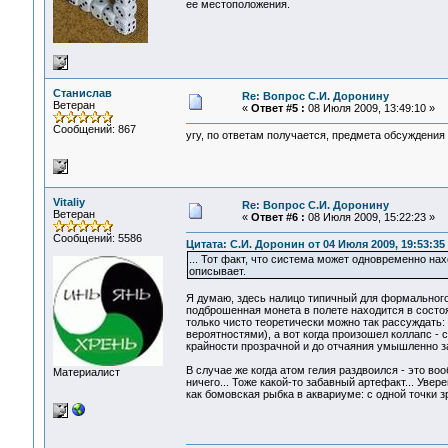
ее местоположения.
Станислав
Re: Вопрос С.И. Доронину
Ветеран
«
Ответ #5 :
08 Июля 2009, 13:49:10 »
Сообщений: 867
угу, по ответам получается, предмета обсуждения 
Vitaliy
Re: Вопрос С.И. Доронину
Ветеран
«
Ответ #6 :
08 Июля 2009, 15:22:23 »
Сообщений: 5586
Цитата: С.И. Доронин от 04 Июля 2009, 19:53:35
... Тот факт, что система может одновременно н
описывает.
Я думаю, здесь налицо типичный для формального
подброшенная монета в полете находится в состо
только чисто теоретически можно так рассуждать
вероятностями), а вот когда произошел коллапс - 
крайности прозрачной и до отчаяния умышленно за
В случае же когда атом гелия раздвоился - это в
Материалист
ничего... Тоже какой-то забавный артефакт... Уве
как бомовская рыбка в аквариуме: с одной точки зр