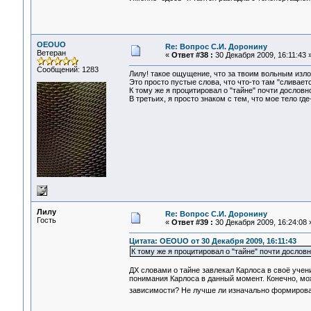
OEOUO
Re: Вопрос С.И. Доронину
Ветеран
«
Ответ #38 :
30 Декабря 2009, 16:11:43 
Сообщений: 1283
Лилу! такое ощущение, что за твоим вольным изл
Это просто пустые слова, что что-то там "сливается
К тому же я процитировал о "тайне" почти дословн
В третьих, я просто знаком с тем, что мое тело гд
Лилу
Re: Вопрос С.И. Доронину
Гость
«
Ответ #39 :
30 Декабря 2009, 16:24:08 
Цитата: OEOUO от 30 Декабря 2009, 16:11:43
К тому же я процитировал о "тайне" почти дословн
ДХ словами о тайне завлекал Карлоса в своё уче
понимания Карлоса в данный момент. Конечно, можн
зависимости? Не лучше ли изначально формирова