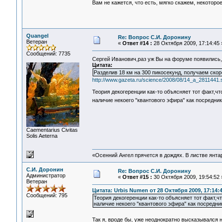
Вам не кажется, что есть, мягко скажем, некото
Quangel
Re: Вопрос С.И. Доронину
Ветеран
«
Ответ #14 :
28 Октября 2009, 17:14:45 
Сообщений: 7735
Сергей Иванович,раз уж Вы на форуме появились
Цитата:
Разделив 18 км на 300 пикосекунд, получаем скор
http://www.gazeta.ru/science/2008/08/14_a_2811441.
Теория декогеренции как-то объясняет тот факт,ч
наличие некоего "квантового эфира" как посредн
Сaementarius Civitas
Solis Aeterna
«Осенний Ангел прячется в дождях. В листве янтарн
С.И. Доронин
Re: Вопрос С.И. Доронину
Администратор
«
Ответ #15 :
30 Октября 2009, 19:54:52 
Ветеран
Цитата: Urbis Numen от 28 Октября 2009, 17:14:
Сообщений: 795
Теория декогеренции как-то объясняет тот факт,ч
наличие некоего "квантового эфира" как посредн
Так я, вроде бы, уже неоднократно высказывался 