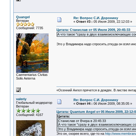
Quangel
Re: Вопрос С.И. Доронину
Ветеран
«
Ответ #3 :
05 Июля 2009, 22:12:03 »
Сообщений: 7735
Цитата: Станислав от 05 Июля 2009, 20:45:33
А что такое "сразу в двух взаимоисключающих со
Это у Владимира надо спросить,откуда он взял и
Сaementarius Civitas
Solis Aeterna
«Осенний Ангел прячется в дождях. В листве янтарн
valeriy
Re: Вопрос С.И. Доронину
Глобальный модератор
«
Ответ #4 :
06 Июля 2009, 08:35:05 »
Ветеран
Цитата: Quantum Angel от 05 Июля 2009, 22:12:0
Сообщений: 4167
Цитата:
Станислав от Вчера в 20:45:33
А что такое "сразу в двух взаимоисключающих с
Это у Владимира надо спросить,откуда он взял 
Это он, скорее всего, где-то на
http://www.membrana.