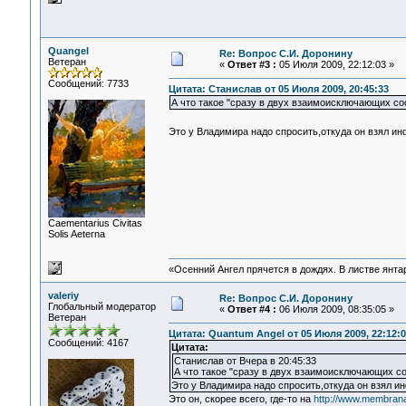
Quangel
Re: Вопрос С.И. Доронину
Ветеран
«
Ответ #3 :
05 Июля 2009, 22:12:03 »
Сообщений: 7733
Цитата: Станислав от 05 Июля 2009, 20:45:33
А что такое "сразу в двух взаимоисключающих со
Это у Владимира надо спросить,откуда он взял и
Сaementarius Civitas
Solis Aeterna
«Осенний Ангел прячется в дождях. В листве янтарн
valeriy
Re: Вопрос С.И. Доронину
Глобальный модератор
«
Ответ #4 :
06 Июля 2009, 08:35:05 »
Ветеран
Цитата: Quantum Angel от 05 Июля 2009, 22:12:0
Сообщений: 4167
Цитата:
Станислав от Вчера в 20:45:33
А что такое "сразу в двух взаимоисключающих с
Это у Владимира надо спросить,откуда он взял 
Это он, скорее всего, где-то на
http://www.membrana.