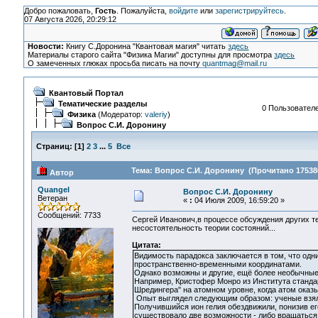
Добро пожаловать,
Гость
. Пожалуйста,
войдите
или
зарегистрируйтесь
.
07 Августа 2026, 20:29:12
Новости:
Книгу С.Доронина "Квантовая магия" читать
здесь
Материалы старого сайта "Физика Магии" доступны для просмотра
здесь
О замеченных глюках просьба писать на почту
quantmag@mail.ru
Квантовый Портал
Тематические разделы
0 Пользователе
Физика
(Модератор:
valeriy
)
Вопрос С.И. Доронину
Страниц:
[
1
]
2
3
...
5
Все
Тема: Вопрос С.И. Доронину (Прочитано 175386
Автор
Quangel
Вопрос С.И. Доронину
Ветеран
«
:
04 Июля 2009, 16:59:20 »
Сообщений: 7733
Сергей Иванович,в процессе обсуждения других т
несостоятельность теории состояний...
Цитата:
Видимость парадокса заключается в том, что одн
пространственно-временными координатами.
Однако возможны и другие, ещё более необычные
Например, Кристофер Монро из Института станда
Шредингера" на атомном уровне, когда атом ока
Опыт выглядел следующим образом: ученые взяли
Получившийся ион гелия обездвижили, понизив ег
существовало две возможности - либо вращаться 