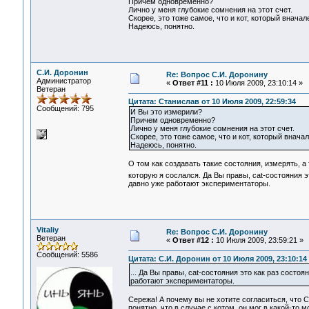
Причем одновременно?
Лично у меня глубокие сомнения на этот счет.
Скорее, это тоже самое, что и кот, который вначал
Надеюсь, понятно.
С.И. Доронин
Re: Вопрос С.И. Доронину
Администратор
«
Ответ #11 :
10 Июля 2009, 23:10:14 »
Ветеран
Цитата: Станислав от 10 Июля 2009, 22:59:34
Сообщений: 795
И Вы это измерили?
Причем одновременно?
Лично у меня глубокие сомнения на этот счет.
Скорее, это тоже самое, что и кот, который внача
Надеюсь, понятно.
О том как создавать такие состояния, измерять, а
которую я сослался. Да Вы правы, cat-состояния э
давно уже работают экспериментаторы.
Vitaliy
Re: Вопрос С.И. Доронину
Ветеран
«
Ответ #12 :
10 Июля 2009, 23:59:21 »
Сообщений: 5586
Цитата: С.И. Доронин от 10 Июля 2009, 23:10:14
... Да Вы правы, cat-состояния это как раз состо
работают экспериментаторы.
Сережа! А почему вы не хотите согласиться, что 
понятно, что в случае с котом, он мог в какой-то 