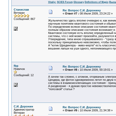
Vitaliy:
SCIES Forum
Glossary
Definitions of Magic
Высш
Станислав
Re: Вопрос С.И. Доронину
Ветеран
«
Ответ #7 :
08 Июля 2009, 23:24:22 »
Сообщений: 867
Жульничество здесь вполне очевидно и, как мини
научным понятием квантового состояния и обывате
По определению всякое описание состояния квант
полным образом описание состояния возникают
Квантовое состояние есть вполне определенный
системы, что с ней может произойти, разумеется 
Утверждение, типа мною спрашиваемого - "сразу 
поскольку принципиально невозможно, чтобы полн
А "котик Шредингера - живо-мертв" есть классиче
вешание лапши на уши одного, непонимающего пр
fbp
Re: Вопрос С.И. Доронину
Новичок
«
Ответ #8 :
10 Июля 2009, 00:19:01 »
Сообщений: 12
А зачем так сложно, с атомом, оторваным электр
Цендера, где фотон одновременно летит по двум 
системы в взаимоисключающих состояния - принци
А раздвоение - я думаю простое невежество/непон
"попсовой" статьи ?
С.И. Доронин
Re: Вопрос С.И. Доронину
Администратор
«
Ответ #9 :
10 Июля 2009, 21:34:38 »
Ветеран