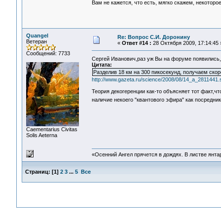
Вам не кажется, что есть, мягко скажем, некото
Quangel
Re: Вопрос С.И. Доронину
Ветеран
«
Ответ #14 :
28 Октября 2009, 17:14:45 
Сообщений: 7733
Сергей Иванович,раз уж Вы на форуме появились
Цитата:
Разделив 18 км на 300 пикосекунд, получаем скор
http://www.gazeta.ru/science/2008/08/14_a_2811441.
Теория декогеренции как-то объясняет тот факт,ч
наличие некоего "квантового эфира" как посредн
Сaementarius Civitas
Solis Aeterna
«Осенний Ангел прячется в дождях. В листве янтарн
Страниц:
[
1
]
2
3
...
5
Все