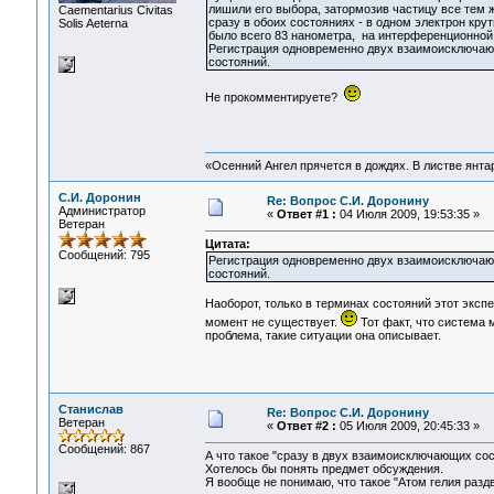
лишили его выбора, затормозив частицу все тем ж
Сaementarius Civitas
сразу в обоих состояниях - в одном электрон кру
Solis Aeterna
было всего 83 нанометра, на интерференционной
Регистрация одновременно двух взаимоисключающ
состояний.
Не прокомментируете?
«Осенний Ангел прячется в дождях. В листве янтарн
С.И. Доронин
Re: Вопрос С.И. Доронину
Администратор
«
Ответ #1 :
04 Июля 2009, 19:53:35 »
Ветеран
Цитата:
Сообщений: 795
Регистрация одновременно двух взаимоисключающ
состояний.
Наоборот, только в терминах состояний этот эксп
момент не существует.
Тот факт, что система
проблема, такие ситуации она описывает.
Станислав
Re: Вопрос С.И. Доронину
Ветеран
«
Ответ #2 :
05 Июля 2009, 20:45:33 »
Сообщений: 867
А что такое "сразу в двух взаимоисключающих со
Хотелось бы понять предмет обсуждения.
Я вообще не понимаю, что такое "Атом гелия раздв