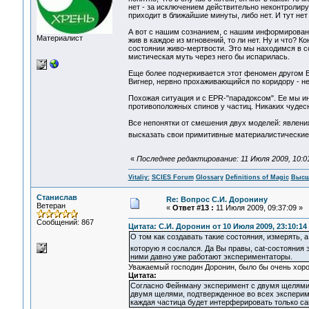
нет - за исключением действительно неконтролиру
приходит в ближайшие минуты, либо нет. И тут нет
А вот с нашим сознанием, с нашим информировани
Материалист
жив в каждое из мгновений, то ли нет. Ну и что? К
состоянии живо-мертвости. Это мы находимся в со
мистическая муть через него бы испарилась.
Еще более подчеркивается этот феномен другом Ви
Вигнер, нервно прохаживающийся по коридору - н
Похожая ситуация и с EPR-"парадоксом". Ее мы и
противоположных спинов у частиц. Никаких чудес
Все непонятки от смешения двух моделей: явлени
высказать свои примитивные материалистически
«
Последнее редактирование: 11 Июля 2009, 10:01:
Vitaliy:
SCIES Forum
Glossary
Definitions of Magic
Высш
Станислав
Re: Вопрос С.И. Доронину
Ветеран
«
Ответ #13 :
11 Июля 2009, 09:37:09 »
Сообщений: 867
Цитата: С.И. Доронин от 10 Июля 2009, 23:10:14
О том как создавать такие состояния, измерять, а
которую я сослался. Да Вы правы, cat-состояния 
ними давно уже работают экспериментаторы.
Уважаемый господин Доронин, было бы очень хорош
Цитата:
Согласно Фейнману эксперимент с двумя щелями "
двумя щелями, подтвержденное во всех эксперимен
каждая частица будет интерферировать только са