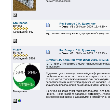
ее местоположения.
Станислав
Re: Вопрос С.И. Доронину
Ветеран
«
Ответ #5 :
08 Июля 2009, 13:49:10 »
Сообщений: 867
угу, по ответам получается, предмета обсуждения 
Vitaliy
Re: Вопрос С.И. Доронину
Ветеран
«
Ответ #6 :
08 Июля 2009, 15:22:23 »
Сообщений: 5586
Цитата: С.И. Доронин от 04 Июля 2009, 19:53:35
... Тот факт, что система может одновременно н
описывает.
Я думаю, здесь налицо типичный для формального
подброшенная монета в полете находится в состо
только чисто теоретически можно так рассуждать
вероятностями), а вот когда произошел коллапс - 
крайности прозрачной и до отчаяния умышленно за
В случае же когда атом гелия раздвоился - это в
Материалист
ничего... Тоже какой-то забавный артефакт... Уве
как бомовская рыбка в аквариуме: с одной точки зр