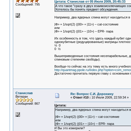
Цитата: Станислав от 05 Июля 2009, 20:45:33
Сообщений: 795
А что такое "сразу в двух взаимоисключающих со
Хотелось бы понять предмет обсуждения.
Например, два ядерных спина могут находиться в
|Ф> = 1/sqrt(2) (|00> + |11>) – cat-состояние
или
|Ф> = 1/sqrt(2) (|01> – |10>) – EPR- пара
Их особенность в том, что здесь каждый кубит од
однокубитные (редуцированные) матрицы плотнос
½ 0
0 ½
Вышеприведенные состояния несепарабельные, до 
спиновым степеням свободы).
Вообще-то сейчас на эту тему есть много учебно
http://quantmag.ppole.ru/index.php?option=com_remo
Достаточно прочитать первую главу с основными п
Станислав
Re: Вопрос С.И. Доронину
Ветеран
«
Ответ #10 :
10 Июля 2009, 22:59:34 »
Сообщений: 867
Цитата:
Например, два ядерных спина могут находиться в
|Ф> = 1/sqrt(2) (|00> + |11>) – cat-состояние
или
|Ф> = 1/sqrt(2) (|01> – |10>) – EPR- пара
И Вы это измерили?