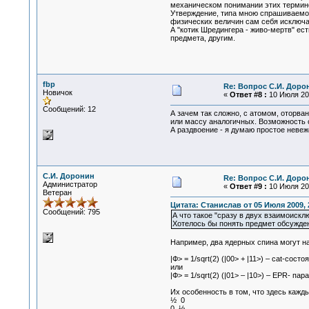
механическом понимании этих термино
Утверждение, типа мною спрашиваемог
физических величин сам себя исключа
А "котик Шредингера - живо-мертв" ес
предмета, другим.
fbp
Re: Вопрос С.И. Доро
Новичок
«
Ответ #8 :
10 Июля 200
Сообщений: 12
А зачем так сложно, с атомом, оторв
или массу аналогичных. Возможность 
А раздвоение - я думаю простое невеж
С.И. Доронин
Re: Вопрос С.И. Доро
Администратор
«
Ответ #9 :
10 Июля 200
Ветеран
Цитата: Станислав от 05 Июля 2009, 
Сообщений: 795
А что такое "сразу в двух взаимоиск
Хотелось бы понять предмет обсужде
Например, два ядерных спина могут н
|Ф> = 1/sqrt(2) (|00> + |11>) – cat-состо
или
|Ф> = 1/sqrt(2) (|01> – |10>) – EPR- пара
Их особенность в том, что здесь каж
½ 0
0 ½