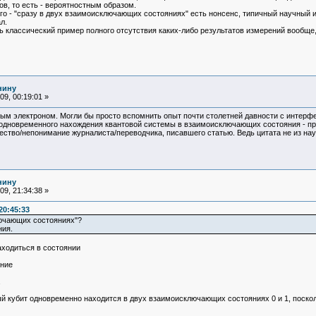
в, то есть - вероятностным образом.
о - "сразу в двух взаимоисключающих состояниях" есть нонсенс, типичный научный 
л.
ть классический пример полного отсутствия каких-либо результатов измерений вообщ
нину
9, 00:19:01 »
аным электроном. Могли бы просто вспомнить опыт почти столетней давности с интер
одновременного нахождения квантовой системы в взаимоисключающих состояния - при
ество/непонимание журналиста/переводчика, писавшего статью. Ведь цитата не из науч
нину
9, 21:34:38 »
20:45:33
лючающих состояниях"?
ния.
аходиться в состоянии
яние
дый кубит одновременно находится в двух взаимоисключающих состояниях 0 и 1, поско