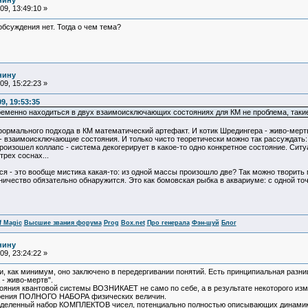
нину
9, 13:49:10 »
обсуждения нет. Тогда о чем тема?
нину
9, 15:22:23 »
9, 19:53:35
овременно находиться в двух взаимоисключающих состояниях для КМ не проблема, таки
ормального подхода в КМ математический артефакт. И котик Шредингера - живо-мертв
 - взаимоисключающие состояния. И только чисто теоретически можно так рассуждать
произошел коллапс - система декогерирует в какое-то одно конкретное состояние. Си
трех соснах...
ся - это вообще мистика какая-то: из одной массы произошло две? Так можно творить ма
ичество обязательно обнаружится. Это как бомовская рыбка в аквариуме: с одной точк
f Magic
Высшие звания форума
Prog
Box.net
Про генерала
Фэн-шуй
Блог
нину
9, 23:24:22 »
и, как минимум, оно заключено в передергивании понятий. Есть принципиальная разн
 - живо-мертв".
ояния квантовой системы ВОЗНИКАЕТ не само по себе, а в результате некоторого из
ения ПОЛНОГО НАБОРА физических величин.
еделенный набор КОМПЛЕКТОВ чисел, потенциально полностью описывающих динамику к