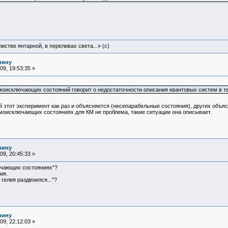
истве янтарной, в переливах света...» (c)
нину
9, 19:53:35 »
моисключающих состояний говорит о недостаточности описания квантовых систем в т
й этот эксперимент как раз и объясняется (несепарабельные состояния), других объ
моисключающих состояниях для КМ не проблема, такие ситуации она описывает.
нину
9, 20:45:33 »
лючающих состояниях"?
ия.
гелия раздвоился..."?
нину
9, 22:12:03 »