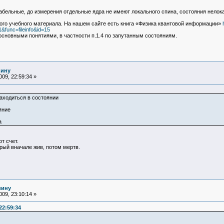
ельные, до измерения отдельные ядра не имеют локального спина, состояния нелок
ного учебного материала. На нашем сайте есть книга «Физика квантовой информации»
func=fileinfo&id=15
основными понятиями, в частности п.1.4 по запутанным состояниям.
нину
09, 22:59:34 »
аходиться в состоянии
ояние
а
т счет.
торый вначале жив, потом мертв.
нину
09, 23:10:14 »
22:59:34