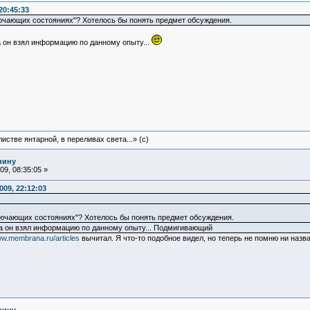
20:45:33
лючающих состояниях"? Хотелось бы понять предмет обсуждения.
а он взял информацию по данному опыту...
истве янтарной, в переливах света...» (c)
нину
9, 08:35:05 »
09, 22:12:03
ключающих состояниях"? Хотелось бы понять предмет обсуждения.
да он взял информацию по данному опыту... Подмигивающий
ww.membrana.ru/articles
вычитал. Я что-то подобное видел, но теперь не помню ни назв