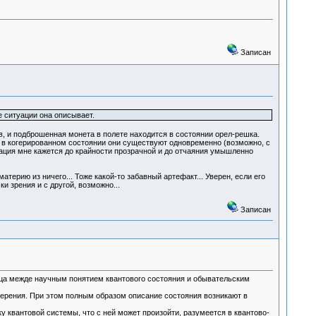
Записан
е ситуации она описывает.
, и подброшенная монета в полете находится в состоянии орел-решка.
: в когерированном состоянии они существуют одновременно (возможно, с
туация мне кажется до крайности прозрачной и до отчаяния умышленно
терию из ничего... Тоже какой-то забавный артефакт... Уверен, если его
и зрения и с другой, возможно...
Записан
ица межде научным понятием квантового состояния и обывательским
мерения. При этом полным образом описание состояния возникают в
вантовой системы, что с ней может произойти, разумеется в квантово-