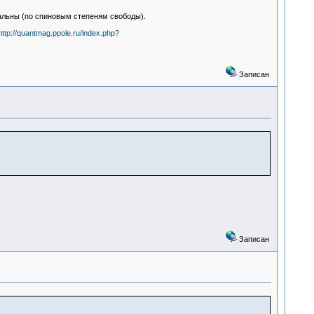
альны (по спиновым степеням свободы).
http://quantmag.ppole.ru/index.php?
Записан
Записан