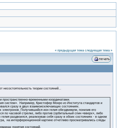
« предыдущая тема
следующая тема »
т несостоятельность теории состояний...
ыми пространственно-временными координатами.
ния систем». Например, Кристофер Монро из Института стандартов и
зывался сразу в двух взаимоисключающих состояниях.
 электронов. Получившийся ион гелия обездвижили, понизив его
ся по часовой стрелке, либо против (орбитальный спин «вверх», либо
 гелия раздвоился, реализовав себя сразу в обоих состояниях - в одном
метра, на интерференционной картине отчетливо просматривались следы
ерминах понятия состояний.