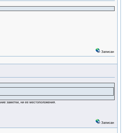
Записан
ание заметки, ни ее местоположения.
Записан