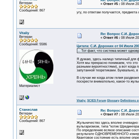
Re: Вопрос С.И. Доро
Ветеран
«
Ответ #5 :
08 Июля 200
Сообщений: 867
угу, по ответам получается, предмета 
Vitaliy
Re: Вопрос С.И. Доро
Ветеран
«
Ответ #6 :
08 Июля 200
Сообщений: 5586
Цитата: С.И. Доронин от 04 Июля 200
... Тот факт, что система может одн
Я думаю, здесь налицо типичный для ф
Хотя мы прекрасно понимаем, что это
разными вероятностями), а вот когда 
запутанной теоретиками. Буквально, в 
В случае же когда атом гелия раздвоил
поскрести внимательно, какое-то жульн
Материалист
Vitaliy:
SCIES Forum
Glossary
Definitions o
Станислав
Re: Вопрос С.И. Доро
Ветеран
«
Ответ #7 :
08 Июля 200
Сообщений: 867
Жульничество здесь вполне очевидно 
вульгаризмом, типа "котик Шредингера
По определению всякое описание сост
результате ОДНОВРЕМЕННОГО измер
Квантовое состояние есть вполне опр