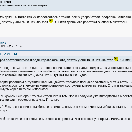
от счет.
торый вначале жив, потом мертв.
измерять, а также как их использовать в технических устройствах, подробно написано в
, поэтому они так и называются
. С ними давно уже работают экспериментаторы.
нину
09, 23:59:21 »
9, 23:10:14
ак раз состояния типа шредингеровского кота, поэтому они так и называются
. С ними
ться, что Cat-состояния - это состояния нашего сознания, недостаток информированно
. Никакой неопределенности
в модели явления
нет - за исключением действительно не
т в ближайшие минуты, либо нет. И тут нет никаких чудес.
ормированием ситуация иная. Мы действительно в процессе эксперимента с котом не зн
что он находится в каком-то когерированном состоянии живо-мертвости. Это мы находи
я муть через него бы испарилась.
н другом Вигнера. Что таинственного в том, что он получил уже информацию о состоя
ании заинтересованных лиц. И только.
м". Ее мы интенсивно разбирали в теме на примере урны с черным и белым шаром - а
редька.
лей: явления и состояния измеряющего прибора. Вот по поводу теоремы Белла я еще