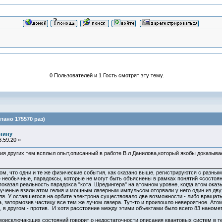
0 Пользователей и 1 Гость смотрят эту тему.
тано 175570 раз)
нину
:59:20 »
я других тем всплыл опыт,описанный в работе В.л Данилова,который якобы доказывае
ом, что одни и те же физические события, как сказано выше, регистрируются с разн
 необычные, парадоксы, которые не могут быть объяснены в рамках понятий «состоя
оказал реальность парадокса "кота Шредингера" на атомном уровне, когда атом ока
ченые взяли атом гелия и мощным лазерным импульсом оторвали у него один из двух
ля. У оставшегося на орбите электрона существовало две возможности - либо вращать
, затормозив частицу все тем же лучом лазера. Тут-то и произошло невероятное. Атом
е, в другом - против. И хотя расстояние между этими объектами было всего 83 нано
моисключающих состояний говорит о недостаточности описания квантовых систем в т