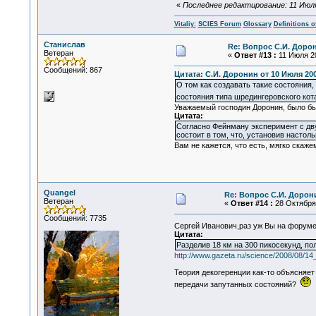
«
Последнее редактирование: 11 Июля 2
Vitaliy:
SCIES Forum
Glossary
Definitions o
Станислав
Re: Вопрос С.И. Доро
Ветеран
«
Ответ #13 :
11 Июля 20
Сообщений: 867
Цитата: С.И. Доронин от 10 Июля 200
О том как создавать такие состояния, 
состояния типа шредингеровского кот
Уважаемый господин Доронин, было бы 
Цитата:
Согласно Фейнману эксперимент с дву
состоит в том, что, установив настол
Вам не кажется, что есть, мягко ска
Quangel
Re: Вопрос С.И. Дорон
Ветеран
«
Ответ #14 :
28 Октября 
Сообщений: 7735
Сергей Иванович,раз уж Вы на форум
Цитата:
Разделив 18 км на 300 пикосекунд, по
http://www.gazeta.ru/science/2008/08/1
Теория декогеренции как-то объясняет
передачи запутанных состояний?