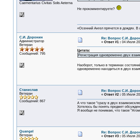
Сaementarius Civitas Solis Aeterna
Не прокомментируете?
«Осенний Ангел прячется в дождях. В л
С.И. Доронин
Re: Вопрос С.И. Доро
Администратор
«
Ответ #1 :
04 Июля 200
Ветеран
Цитата:
Сообщений: 795
Регистрация одновременно двух взаи
Наоборот, только в терминах состояни
одновременно находиться в двух взаи
Станислав
Re: Вопрос С.И. Доро
Ветеран
«
Ответ #2 :
05 Июля 200
Сообщений: 867
А что такое "сразу в двух взаимоиск
Хотелось бы понять предмет обсужден
Я вообще не понимаю, что такое "Атом 
Quangel
Re: Вопрос С.И. Доро
Ветеран
«
Ответ #3 :
05 Июля 200