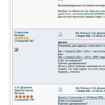
Вышеприведенные состояния несепараб
Вообще-то сейчас на эту тему есть м
option=com_remository&Itemid=88888891&
Достаточно прочитать первую главу с 
Станислав
Re: Вопрос С.И. Доро
Ветеран
«
Ответ #10 :
10 Июля 20
Сообщений: 867
Цитата:
Например, два ядерных спина могут н
|Ф> = 1/sqrt(2) (|00> + |11>) – cat-сост
или
|Ф> = 1/sqrt(2) (|01> – |10>) – EPR- пар
И Вы это измерили?
Причем одновременно?
Лично у меня глубокие сомнения на это
Скорее, это тоже самое, что и кот, ко
Надеюсь, понятно.
С.И. Доронин
Re: Вопрос С.И. Доро
Администратор
«
Ответ #11 :
10 Июля 20
Ветеран
Цитата: Станислав от 10 Июля 2009, 
Сообщений: 795
И Вы это измерили?
Причем одновременно?