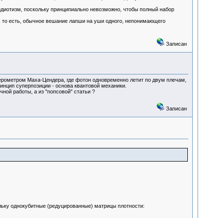
идиотизм, поскольку принципиально невозможно, чтобы полный набор
е, то есть, обычное вешание лапши на уши одного, непонимающего
Записан
ферометром Маха-Цендера, где фотон одновременно летит по двум плечам,
нцип суперпозиции - основа квантовой механики.
ной работы, а из "попсовой" статьи ?
Записан
льку однокубитные (редуцированные) матрицы плотности: