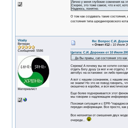
Лично у меня глубокие сомнения на эт
Скорее, это тоже самое, что и кот, ко
Надеюсь, понятно.
О том как создавать такие состояния, 
состояния типа шредингеровского кота
Vitaliy
Re: Вопрос С.И. Доро
Ветеран
«
Ответ #12 :
10 Июля 20
Сообщений: 5586
Цитата: С.И. Доронин от 10 Июля 200
... Да Вы правы, cat-состояния это к
Сережа! А почему вы не хотите согласи
отдать Богу душу (а мог и не отдать)
автобус на остановке: он либо приходи
А вот с нашим сознанием, с нашим инф
не знаем! Но это не повод говорить, 
окошечко в коробке, и вся мистическа
Материалист
Еще более подчеркивается этот феноме
мы говорим о надлежащем информиров
Похожая ситуация и с EPR-"парадоксо
передач информации. Все просто, как 
Все непонятки от смешения двух моде
очереди...