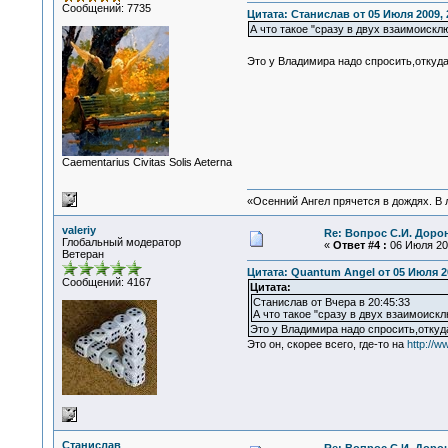
Сообщений: 7735
Цитата: Станислав от 05 Июля 2009, 
А что такое "сразу в двух взаимоиск
Это у Владимира надо спросить,откуд
Сaementarius Civitas Solis Aeterna
«Осенний Ангел прячется в дождях. В л
valeriy
Re: Вопрос С.И. Доро
Глобальный модератор
«
Ответ #4 :
06 Июля 200
Ветеран
Цитата: Quantum Angel от 05 Июля 20
Сообщений: 4167
Цитата:
Станислав от Вчера в 20:45:33
А что такое "сразу в двух взаимоис
Это у Владимира надо спросить,отку
Это он, скорее всего, где-то на
http://w
Станислав