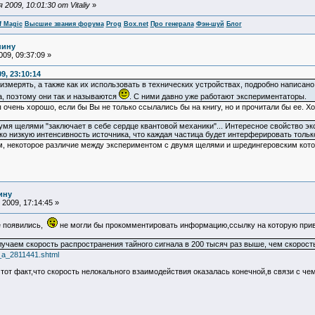
009, 10:01:30 от Vitaliy
»
f Magic
Высшие звания форума
Prog
Box.net
Про генерала
Фэн-шуй
Блог
нину
09, 09:37:09 »
9, 23:10:14
измерять, а также как их использовать в технических устройствах, подробно написано 
а, поэтому они так и называются
. С ними давно уже работают экспериментаторы.
очень хорошо, если бы Вы не только ссылались бы на книгу, но и прочитали бы ее. Хо
мя щелями "заключает в себе сердце квантовой механики"... Интересное свойство э
ько низкую интенсивность источника, что каждая частица будет интерферировать тольк
жем, некоторое различие между экспериментом с двумя щелями и шредингеровским кот
ину
2009, 17:14:45 »
е появились,
не могли бы прокомментировать информацию,ссылку на которую приве
лучаем скорость распространения тайного сигнала в 200 тысяч раз выше, чем скорость
4_a_2811441.shtml
 тот факт,что скорость нелокального взаимодействия оказалась конечной,в связи с че