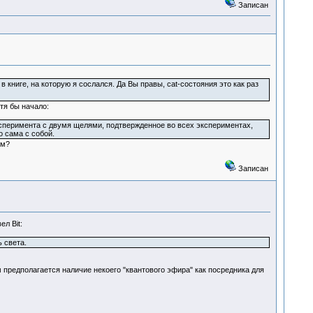
Записан
в книге, на которую я сослался. Да Вы правы, cat-состояния это как раз
тя бы начало:
ксперимента с двумя щелями, подтвержденное во всех экспериментах,
о сама с собой.
ом?
Записан
л Bit:
 света.
м предполагается наличие некоего "квантового эфира" как посредника для