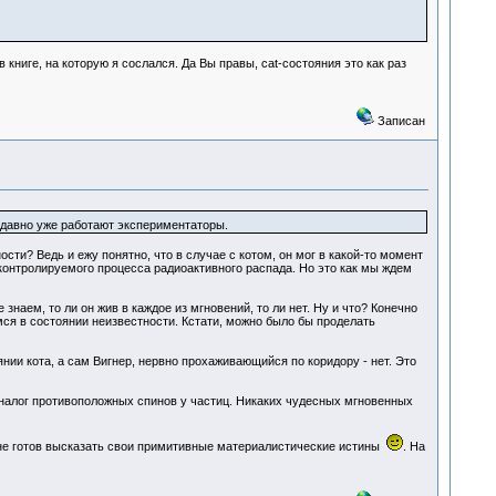
 книге, на которую я сослался. Да Вы правы, cat-состояния это как раз
Записан
 давно уже работают экспериментаторы.
сти? Ведь и ежу понятно, что в случае с котом, он мог в какой-то момент
контролируемого процесса радиоактивного распада. Но это как мы ждем
аем, то ли он жив в каждое из мгновений, то ли нет. Ну и что? Конечно
мся в состоянии неизвестности. Кстати, можно было бы проделать
нии кота, а сам Вигнер, нервно прохаживающийся по коридору - нет. Это
налог противоположных спинов у частиц. Никаких чудесных мгновенных
 не готов высказать свои примитивные материалистические истины
. На