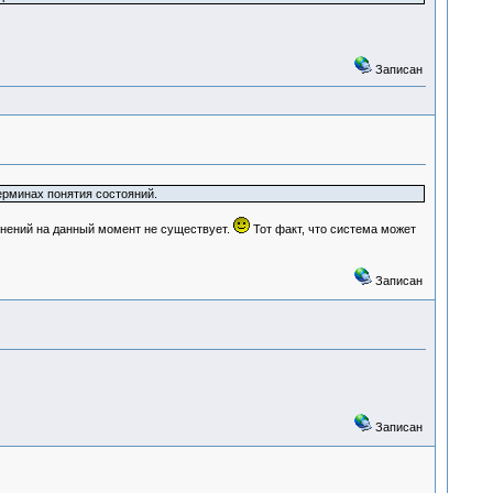
Записан
ерминах понятия состояний.
яснений на данный момент не существует.
Тот факт, что система может
Записан
Записан