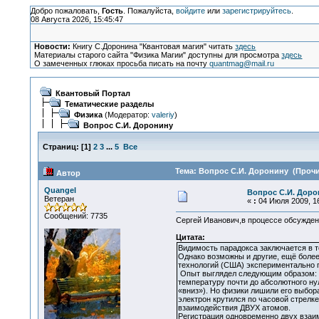
Добро пожаловать,
Гость
. Пожалуйста,
войдите
или
зарегистрируйтесь
.
08 Августа 2026, 15:45:47
Новости:
Книгу С.Доронина "Квантовая магия" читать
здесь
Материалы старого сайта "Физика Магии" доступны для просмотра
здесь
О замеченных глюках просьба писать на почту
quantmag@mail.ru
Квантовый Портал
Тематические разделы
Физика
(Модератор:
valeriy
)
Вопрос С.И. Доронину
Страниц:
[
1
]
2
3
...
5
Все
Тема: Вопрос С.И. Доронину (Прочи
Автор
Quangel
Вопрос С.И. Доро
Ветеран
«
:
04 Июля 2009, 16
Сообщений: 7735
Сергей Иванович,в процессе обсуждени
Цитата:
Видимость парадокса заключается в т
Однако возможны и другие, ещё более
технологий (США) экспериментально п
Опыт выглядел следующим образом: у
температуру почти до абсолютного ну
«вниз»). Но физики лишили его выбора
электрон крутился по часовой стрелк
взаимодействия ДВУХ атомов.
Регистрация одновременно двух взаи