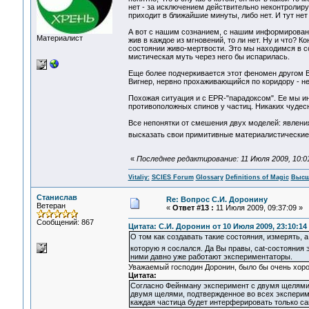
нет - за исключением действительно неконтролиру
приходит в ближайшие минуты, либо нет. И тут нет
А вот с нашим сознанием, с нашим информировани
Материалист
жив в каждое из мгновений, то ли нет. Ну и что? К
состоянии живо-мертвости. Это мы находимся в со
мистическая муть через него бы испарилась.
Еще более подчеркивается этот феномен другом Ви
Вигнер, нервно прохаживающийся по коридору - н
Похожая ситуация и с EPR-"парадоксом". Ее мы и
противоположных спинов у частиц. Никаких чудес
Все непонятки от смешения двух моделей: явлени
высказать свои примитивные материалистически
«
Последнее редактирование: 11 Июля 2009, 10:01:
Vitaliy:
SCIES Forum
Glossary
Definitions of Magic
Высш
Станислав
Re: Вопрос С.И. Доронину
Ветеран
«
Ответ #13 :
11 Июля 2009, 09:37:09 »
Сообщений: 867
Цитата: С.И. Доронин от 10 Июля 2009, 23:10:14
О том как создавать такие состояния, измерять, а
которую я сослался. Да Вы правы, cat-состояния 
ними давно уже работают экспериментаторы.
Уважаемый господин Доронин, было бы очень хорош
Цитата:
Согласно Фейнману эксперимент с двумя щелями "
двумя щелями, подтвержденное во всех эксперимен
каждая частица будет интерферировать только са