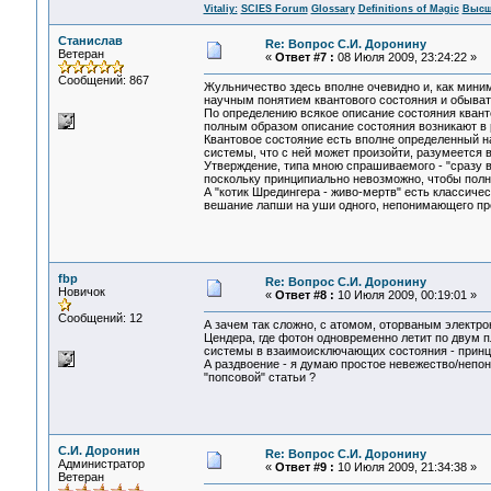
Vitaliy:
SCIES Forum
Glossary
Definitions of Magic
Высш
Станислав
Re: Вопрос С.И. Доронину
Ветеран
«
Ответ #7 :
08 Июля 2009, 23:24:22 »
Сообщений: 867
Жульничество здесь вполне очевидно и, как мини
научным понятием квантового состояния и обывате
По определению всякое описание состояния квант
полным образом описание состояния возникают
Квантовое состояние есть вполне определенный
системы, что с ней может произойти, разумеется 
Утверждение, типа мною спрашиваемого - "сразу 
поскольку принципиально невозможно, чтобы полн
А "котик Шредингера - живо-мертв" есть классиче
вешание лапши на уши одного, непонимающего пр
fbp
Re: Вопрос С.И. Доронину
Новичок
«
Ответ #8 :
10 Июля 2009, 00:19:01 »
Сообщений: 12
А зачем так сложно, с атомом, оторваным электр
Цендера, где фотон одновременно летит по двум 
системы в взаимоисключающих состояния - принци
А раздвоение - я думаю простое невежество/непон
"попсовой" статьи ?
С.И. Доронин
Re: Вопрос С.И. Доронину
Администратор
«
Ответ #9 :
10 Июля 2009, 21:34:38 »
Ветеран