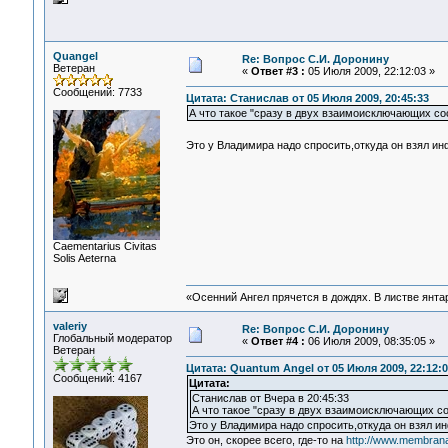
Quangel
Re: Вопрос С.И. Доронину
Ветеран
«
Ответ #3 :
05 Июля 2009, 22:12:03 »
Сообщений: 7733
Цитата: Станислав от 05 Июля 2009, 20:45:33
А что такое "сразу в двух взаимоисключающих со
Это у Владимира надо спросить,откуда он взял и
Сaementarius Civitas
Solis Aeterna
«Осенний Ангел прячется в дождях. В листве янтарн
valeriy
Re: Вопрос С.И. Доронину
Глобальный модератор
«
Ответ #4 :
06 Июля 2009, 08:35:05 »
Ветеран
Цитата: Quantum Angel от 05 Июля 2009, 22:12:0
Сообщений: 4167
Цитата:
Станислав от Вчера в 20:45:33
А что такое "сразу в двух взаимоисключающих с
Это у Владимира надо спросить,откуда он взял 
Это он, скорее всего, где-то на
http://www.membrana.