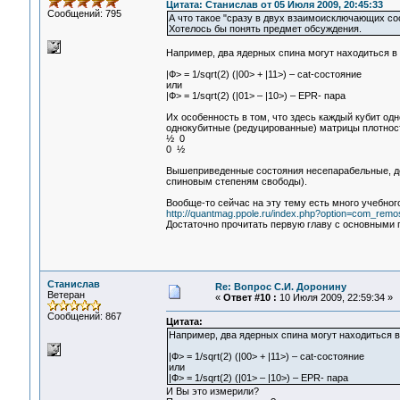
Цитата: Станислав от 05 Июля 2009, 20:45:33
Сообщений: 795
А что такое "сразу в двух взаимоисключающих со
Хотелось бы понять предмет обсуждения.
Например, два ядерных спина могут находиться в
|Ф> = 1/sqrt(2) (|00> + |11>) – cat-состояние
или
|Ф> = 1/sqrt(2) (|01> – |10>) – EPR- пара
Их особенность в том, что здесь каждый кубит од
однокубитные (редуцированные) матрицы плотнос
½ 0
0 ½
Вышеприведенные состояния несепарабельные, до 
спиновым степеням свободы).
Вообще-то сейчас на эту тему есть много учебно
http://quantmag.ppole.ru/index.php?option=com_remo
Достаточно прочитать первую главу с основными п
Станислав
Re: Вопрос С.И. Доронину
Ветеран
«
Ответ #10 :
10 Июля 2009, 22:59:34 »
Сообщений: 867
Цитата:
Например, два ядерных спина могут находиться в
|Ф> = 1/sqrt(2) (|00> + |11>) – cat-состояние
или
|Ф> = 1/sqrt(2) (|01> – |10>) – EPR- пара
И Вы это измерили?