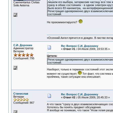
лишили его выбора, затормозив частицу все тем ж
Сaementarius Civitas
сразу в обоих состояниях - в одном электрон кру
Solis Aeterna
было всего 83 нанометра, на интерференционной
Регистрация одновременно двух взаимоисключающ
состояний.
Не прокомментируете?
«Осенний Ангел прячется в дождях. В листве янтарн
С.И. Доронин
Re: Вопрос С.И. Доронину
Администратор
«
Ответ #1 :
04 Июля 2009, 19:53:35 »
Ветеран
Цитата:
Сообщений: 795
Регистрация одновременно двух взаимоисключающ
состояний.
Наоборот, только в терминах состояний этот эксп
момент не существует.
Тот факт, что система
проблема, такие ситуации она описывает.
Станислав
Re: Вопрос С.И. Доронину
Ветеран
«
Ответ #2 :
05 Июля 2009, 20:45:33 »
Сообщений: 867
А что такое "сразу в двух взаимоисключающих со
Хотелось бы понять предмет обсуждения.
Я вообще не понимаю, что такое "Атом гелия раздв