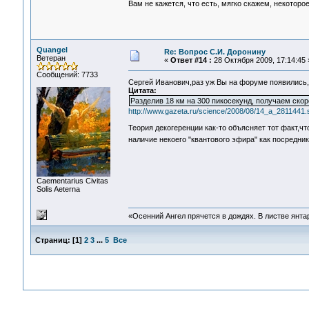
Вам не кажется, что есть, мягко скажем, некото
Quangel
Re: Вопрос С.И. Доронину
Ветеран
«
Ответ #14 :
28 Октября 2009, 17:14:45 
Сообщений: 7733
Сергей Иванович,раз уж Вы на форуме появились
Цитата:
Разделив 18 км на 300 пикосекунд, получаем скор
http://www.gazeta.ru/science/2008/08/14_a_2811441.
Теория декогеренции как-то объясняет тот факт,ч
наличие некоего "квантового эфира" как посредн
Сaementarius Civitas
Solis Aeterna
«Осенний Ангел прячется в дождях. В листве янтарн
Страниц:
[
1
]
2
3
...
5
Все