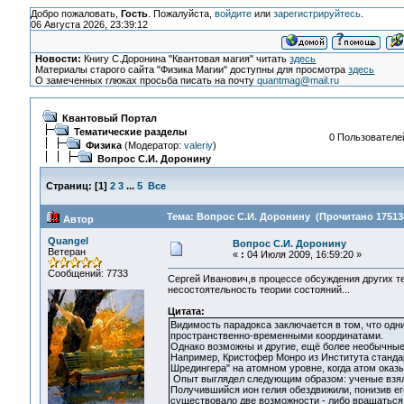
Добро пожаловать,
Гость
. Пожалуйста,
войдите
или
зарегистрируйтесь
.
06 Августа 2026, 23:39:12
Новости:
Книгу С.Доронина "Квантовая магия" читать
здесь
Материалы старого сайта "Физика Магии" доступны для просмотра
здесь
О замеченных глюках просьба писать на почту
quantmag@mail.ru
Квантовый Портал
Тематические разделы
0 Пользователей
Физика
(Модератор:
valeriy
)
Вопрос С.И. Доронину
Страниц:
[
1
]
2
3
...
5
Все
Тема: Вопрос С.И. Доронину (Прочитано 175138
Автор
Quangel
Вопрос С.И. Доронину
Ветеран
«
:
04 Июля 2009, 16:59:20 »
Сообщений: 7733
Сергей Иванович,в процессе обсуждения других т
несостоятельность теории состояний...
Цитата:
Видимость парадокса заключается в том, что одн
пространственно-временными координатами.
Однако возможны и другие, ещё более необычные
Например, Кристофер Монро из Института станда
Шредингера" на атомном уровне, когда атом ока
Опыт выглядел следующим образом: ученые взяли
Получившийся ион гелия обездвижили, понизив ег
существовало две возможности - либо вращаться 