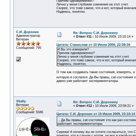
Причем одновременно?
Лично у меня глубокие сомнения на этот счет.
Скорее, это тоже самое, что и кот, который вначал
Надеюсь, понятно.
С.И. Доронин
Re: Вопрос С.И. Доронину
Администратор
«
Ответ #11 :
10 Июля 2009, 23:10:14 »
Ветеран
Цитата: Станислав от 10 Июля 2009, 22:59:34
Сообщений: 795
И Вы это измерили?
Причем одновременно?
Лично у меня глубокие сомнения на этот счет.
Скорее, это тоже самое, что и кот, который внача
Надеюсь, понятно.
О том как создавать такие состояния, измерять, а
которую я сослался. Да Вы правы, cat-состояния э
давно уже работают экспериментаторы.
Vitaliy
Re: Вопрос С.И. Доронину
Ветеран
«
Ответ #12 :
10 Июля 2009, 23:59:21 »
Сообщений: 5586
Цитата: С.И. Доронин от 10 Июля 2009, 23:10:14
... Да Вы правы, cat-состояния это как раз состо
работают экспериментаторы.
Сережа! А почему вы не хотите согласиться, что 
понятно, что в случае с котом, он мог в какой-то 