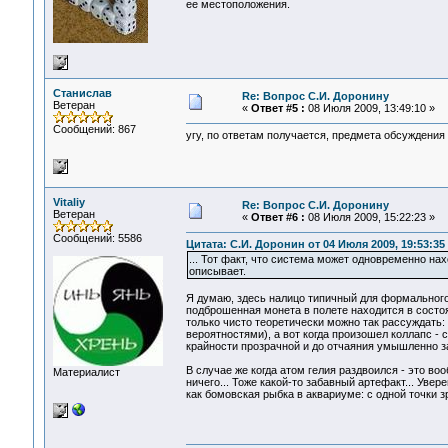
ее местоположения.
Станислав
Re: Вопрос С.И. Доронину
Ветеран
«
Ответ #5 :
08 Июля 2009, 13:49:10 »
Сообщений: 867
угу, по ответам получается, предмета обсуждения 
Vitaliy
Re: Вопрос С.И. Доронину
Ветеран
«
Ответ #6 :
08 Июля 2009, 15:22:23 »
Сообщений: 5586
Цитата: С.И. Доронин от 04 Июля 2009, 19:53:35
... Тот факт, что система может одновременно н
описывает.
Я думаю, здесь налицо типичный для формального
подброшенная монета в полете находится в состо
только чисто теоретически можно так рассуждать
вероятностями), а вот когда произошел коллапс - 
крайности прозрачной и до отчаяния умышленно за
В случае же когда атом гелия раздвоился - это в
Материалист
ничего... Тоже какой-то забавный артефакт... Уве
как бомовская рыбка в аквариуме: с одной точки зр