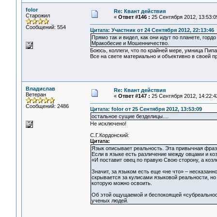
folor
Re: Квант действия
Старожил
«
Ответ #146 :
25 Сентября 2012, 13:53:0
Сообщений: 554
Цитата: Участник от 24 Сентября 2012, 22:13:46
Прямо так и видел, как они идут по планете, го
Мракобесие и Мошенничество.
Боюсь, коллеги, что по крайней мере, умница Пипа 
Все на свете материально и объективно в своей пр
Владислав
Re: Квант действия
Ветеран
«
Ответ #147 :
25 Сентября 2012, 14:22:4
Сообщений: 2486
Цитата: folor от 25 Сентября 2012, 13:53:09
остальное сущие безделицы....
Не исключено!
С.Г.Кордонский:
Цитата:
Язык описывает реальность. Эта привычная фраза
Если в языке есть различение между овцами и ко
«И поставит овец по правую Свою сторону, а козлов
Значит, за языком есть еще «не что» – несказанн
скрывается за кулисами языковой реальности, н
которую можно освоить.
Об этой ощущаемой и беспокоящей «субреальнос
ученых людей.