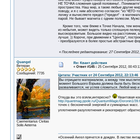
НЕ ТОЧКА сложения одной половины!.. Понимаете? 
пространства. Наш мир, а также любые другие мир
поводу, и я с ним абсолютно согласен: "из ЧЕГО-т
логику и вычисляете предел ("предел" - в математ
парой. Не бывает магнита с одним полюсом. Мужск
Кроме того, чем ближе к Точке Начала, тем мень
из небытия, может видеть только сплошную пелену
высокоразвитым. Большое видно на расстоянии, а
лучше. )) Короче, при движении к "Центру", пост
- преобразуются в более простые абстрактные фо
«
Последнее редактирование: 27 Сентября 2012,
Quangel
Re: Квант действия
Ветеран
«
Ответ #145 :
25 Сентября 2012, 00:43:1
Сообщений: 7735
Цитата: Участник от 24 Сентября 2012, 22:13:46
Вы отрицаете материализм, а между тем мыслите 
момент Большого Взрыва должна была быть бескон
разваливаются, не успев сложиться. Любой мир 
Откуда вы это взяли,интересно?
Квантовая кос
http://quantmag.ppole.ru/QuantumMagic/Doronin1/39.
точек с бесконечной энергией и суммарных масс.
уплотнения-разуплотнения и рекогерирует обратн
Сaementarius Civitas
Solis Aeterna
«Осенний Ангел прячется в дождях. В листве янтарн