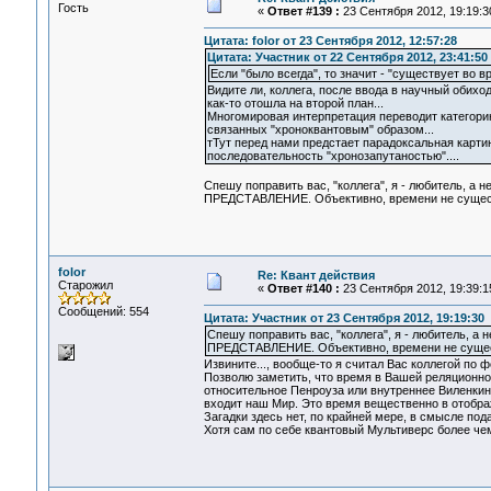
Гость
«
Ответ #139 :
23 Сентября 2012, 19:19:3
Цитата: folor от 23 Сентября 2012, 12:57:28
Цитата: Участник от 22 Сентября 2012, 23:41:50
Если "было всегда", то значит - "существует во 
Видите ли, коллега, после ввода в научный обих
как-то отошла на второй план...
Многомировая интерпретация переводит категори
связанных "хроноквантовым" образом...
тТут перед нами предстает парадоксальная карт
последовательность "хронозапутаностью"....
Спешу поправить вас, "коллега", я - любитель, а н
ПРЕДСТАВЛЕНИЕ. Объективно, времени не существ
folor
Re: Квант действия
Старожил
«
Ответ #140 :
23 Сентября 2012, 19:39:1
Сообщений: 554
Цитата: Участник от 23 Сентября 2012, 19:19:30
Спешу поправить вас, "коллега", я - любитель, а 
ПРЕДСТАВЛЕНИЕ. Объективно, времени не существ
Извините..., вообще-то я считал Вас коллегой по ф
Позволю заметить, что время в Вашей реляционно
относительное Пенроуза или внутреннее Виленкин
входит наш Мир. Это время вещественно в отобра
Загадки здесь нет, по крайней мере, в смысле под
Хотя сам по себе квантовый Мультиверс более чем