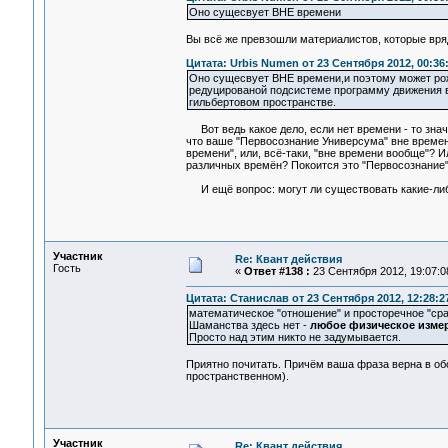
Оно сущесвует ВНЕ времени
Вы всё же превзошли материалистов, которые вряд 
Цитата: Urbis Numen от 23 Сентября 2012, 00:36
Оно сущесвует ВНЕ времени,и поэтому может рожд
редуцированой подсистеме программу движения в
гильбертовом пространстве.
Вот ведь какое дело, если нет времени - то значи
что ваше "Первосознание Универсума" вне времен
времени", или, всё-таки, "вне времени вообще"? И
различных времён? Покоится это "Первосознание"
И ещё вопрос: могут ли существовать какие-либо
Участник
Re: Квант действия
Гость
«
Ответ #138 :
23 Сентября 2012, 19:07:0
Цитата: Станислав от 23 Сентября 2012, 12:28:2
математическое "отношение" и просторечное "сра
Шаманства здесь нет -
любое физическое измер
Просто над этим никто не задумывается.
Приятно почитать. Причём ваша фраза верна в обо
пространственном).
Участник
Re: Квант действия