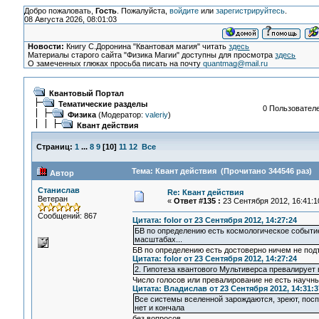
Добро пожаловать,
Гость
. Пожалуйста,
войдите
или
зарегистрируйтесь
.
08 Августа 2026, 08:01:03
Новости:
Книгу С.Доронина "Квантовая магия" читать
здесь
Материалы старого сайта "Физика Магии" доступны для просмотра
здесь
О замеченных глюках просьба писать на почту
quantmag@mail.ru
Квантовый Портал
Тематические разделы
0 Пользователе
Физика
(Модератор:
valeriy
)
Квант действия
Страниц:
1
...
8
9
[
10
]
11
12
Все
Тема: Квант действия (Прочитано 344546 раз)
Автор
Станислав
Re: Квант действия
Ветеран
«
Ответ #135 :
23 Сентября 2012, 16:41:1
Сообщений: 867
Цитата: folor от 23 Сентября 2012, 14:27:24
БВ по определению есть космологическое событие
масштабах...
БВ по определению есть достоверно ничем не по
Цитата: folor от 23 Сентября 2012, 14:27:24
2. Гипотеза квантового Мультиверса превалирует 
Число голосов или превалирование не есть научны
Цитата: Владислав от 23 Сентября 2012, 14:31:3
Все системы вселенной зарождаются, зреют, посп
нет и кончала
без вопросов