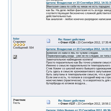
Цитата: Владислав от 23 Сентября 2012, 14:31:3
Фантазия сама по себе ну никак не есть парадокс
как бы. На деле любая фантазия есть всегда заве
соответствующая бесконечно сложной действитель
действительностью.
Как аналогия - любое конечно-разрядное написание 
folor
Re: Квант действия
Старожил
«
Ответ #136 :
23 Сентября 2012, 17:35:4
Сообщений: 554
Цитата: Владислав от 23 Сентября 2012, 14:31:3
вижение из нави в явь по чужим следам.
Первопроходец когда - уже не по следам, он типа
Замечательное наблюдение коллега!
Просто поразительно как Вы точно уловили смысл
Именно о смысле параллельности темпорального р
Стив Хокинг со школой моего бывшего однокашника
Суть здесь в смысле хроноквантового запутывани
быть запутаны в темпоральном смысле, что и дае
Если они и есть, то попали в соседний мир на ст
неисчислимо (практически), то и вероятность для
бутерброда из атомов воздуха...
Участник
Re: Квант действия
Гость
«
Ответ #137 :
23 Сентября 2012, 18:56:1
Цитата: Urbis Numen от 23 Сентября 2012, 00:36