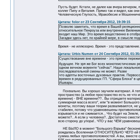
Пусть будет. Кстати, не далее как вчера вечером,
коллег Пипу и Виталия. Прямо так и видел, как он
Человеческую Глупость, Мракобесие и Мошенничес
Цитата: folor от 23 Сентября 2012, 19:39:15
Позволю заметить, что время в Вашей реляционно
относительное Пенроуза или внутреннее Виленкин
входит наш Мир. Это время вещественно в отобра
Загадки здесь нет, по крайней мере, в смысле под
Время - не иллюзорно. Время - это представлен
Цитата: Urbis Numen от 24 Сентября 2012, 01:35
Существование вне времени - это прямое пережи
будущее. Не зря же Бог всех монотеистичсеких р
одном вечном моменте "сейчас". Наше локальное
последовательной смены не может. Разве
что адепты восточных духовных практик. Первос
времен в редуцированных ГП. "Сфера Блоха" в це
Ишвары.
Похвально. Вы хорошо заучили материал. А теп
пространство (а любое пространство есть не что 
времени) - ВНЕ времени??.. Вы отрицаете матери
суммарная масса всего", или "в момент Большого 
монеты, поэтому ваши теории разваливаются, не 
стабилен, потому что уравновешены противополож
взрывается и не сжимается... Что будет на Земле
можете?.. А если у человека?.. Достаточно сместить
всю сторону до упора!.. ЧТО у вас ЧЕМ уравновеш
НЕ БЫЛО в момент "Большого Взрыва" бесконечно
рождалась Вселенная ОТНОСИТЕЛЬНО ЧЕГО ей быть
сумма любых противоположностей. А вы, вместе с
КАК она может существовать без своего отражения