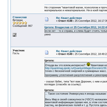
Не сторонник "квантовой магии, психологии и проч
материальное и нематериальное. Ни в коей партии
Станислав
Re: Квант действия
Ветеран
«
Ответ #148 :
25 Сентября 2012, 16:17:3
Сообщений: 867
Цитата: Владислав от 25 Сентября 2012, 14:22:4
если нет – то и справа, и слева будет стоять тольк
умно
Участник
Re: Квант действия
Гость
«
Ответ #149 :
25 Сентября 2012, 18:49:2
Цитата:
Откуда вы это взяли,интересно?
Квантовая ко
http://quantmag.ppole.ru/QuantumMagic/Doronin1/39.
точек с бесконечной энергией и суммарных масс
программу уплотнения-разуплотнения и рекогери
- сказал Урбис, типа "вот вам Доронин, с ним и ра
взглядах (спасибо за ссылку):
Цитата:
... Такое состояние Универсума я иногда называю
Весь Мир в своей совокупности (ЧЗСУ) нелокален
квантовой информации (кроме нее, в этом состоян
частиц, ни физических полей и т. д. Пустота зде