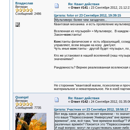
Владислав
Re: Квант действия
Ветеран
«
Ответ #141 :
23 Сентября 2012, 21:12:2
Сообщений: 2486
Цитата: folor от 23 Сентября 2012, 19:39:15
Мультиверс более чем загадочен...
Квантовая механика и есть проявление мультиве
Вселенная из «пузырей» = Мультиверс. В каждом 
Закон=
кон
станты!
Кон
станты физические и есть образующий, созида
управляют, всем вещам на кону диктуют.
Чуть иные
кон
станты - другой будет «пузырь», п
Кто же установил в нашей вселенной (наш «пузырь
значениями?
Рандомность? Вернее реализованная вселенская с
Не сторонник "квантовой магии, психологии и проч
материальное и нематериальное. Ни в коей партии
Quangel
Re: Квант действия
Ветеран
«
Ответ #142 :
24 Сентября 2012, 01:35:0
Сообщений: 7735
Цитата: Участник от 23 Сентября 2012, 18:56:17
Вот ведь какое дело, если нет времени - то значи
что ваше "Первосознание Универсума" вне време
времени", или, всё-таки, "вне времени вообще"? 
различных времён? Покоится это "Первосознание
И ещё вопрос: могут ли существовать какие-либо