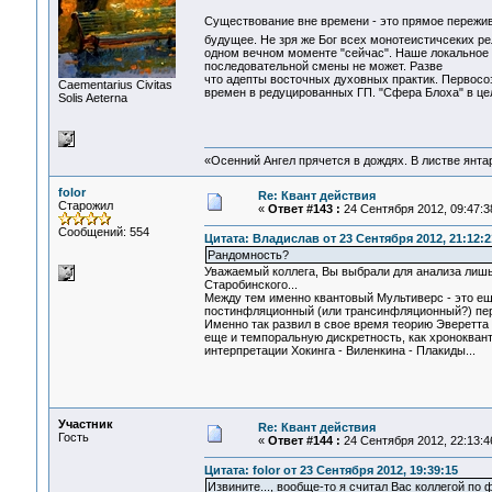
Существование вне времени - это прямое пережив
будущее. Не зря же Бог всех монотеистичсеких ре
одном вечном моменте "сейчас". Наше локальное 
последовательной смены не может. Разве
что адепты восточных духовных практик. Первосо
Сaementarius Civitas
времен в редуцированных ГП. "Сфера Блоха" в цел
Solis Aeterna
«Осенний Ангел прячется в дождях. В листве янтарн
folor
Re: Квант действия
Старожил
«
Ответ #143 :
24 Сентября 2012, 09:47:3
Сообщений: 554
Цитата: Владислав от 23 Сентября 2012, 21:12:2
Рандомность?
Уважаемый коллега, Вы выбрали для анализа лишь
Старобинского...
Между тем именно квантовый Мультиверс - это ещ
постинфляционный (или трансинфляционный?) пери
Именно так развил в свое время теорию Эверетта 
еще и темпоральную дискретность, как хронокван
интерпретации Хокинга - Виленкина - Плакиды...
Участник
Re: Квант действия
Гость
«
Ответ #144 :
24 Сентября 2012, 22:13:4
Цитата: folor от 23 Сентября 2012, 19:39:15
Извините..., вообще-то я считал Вас коллегой по ф