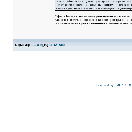
самого объема, нет даже пространства-времени к
физические представления существуют только в к
взаимодействие которых сопровождается декогер
Сфера Блоха - это модель
динамического
перехо
какое бы "великое" оно не было, ни пространство, 
осознание есть
сравнительный
временной анали
Страниц:
1
...
8
9
[
10
]
11
12
Все
Powered by SMF 1.1.10