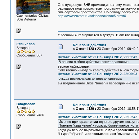
Оно сущесвует ВНЕ времени,и поэтому может рожд
редуцированой подсистеме программу движения в
гильбертовом пространстве. По поводу раскрытия 
Сaementarius Civitas
http://www.zovnet.ru/science/science5.htm#0
Solis Aeterna
«Осенний Ангел прячется в дождях. В листве янтарн
Станислав
Re: Квант действия
Ветеран
«
Ответ #128 :
23 Сентября 2012, 09:42:2
Сообщений: 867
Цитата: Участник от 22 Сентября 2012, 22:02:42
В основе любого действия лежит сравнение.
верное наблюдение.
Собственно и модель кванта действия мною форми
Цитата: Участник от 22 Сентября 2012, 22:06:03
откуда возникла самая первая система
вы подталкивали Urbis Numen к первопричине всего
Владислав
Re: Квант действия
Ветеран
«
Ответ #129 :
23 Сентября 2012, 10:58:1
Сообщений: 2486
Цитата: Участник от 22 Сентября 2012, 22:02:42
Именно
при сравнении
одного с другим вокруг 
Понятие "сравнение" - гораздо более конкретно, и
Тогда уж вернее выразиться не
при сравнении
од
бы два "образа" и
сопоставлением
"выискивать" 