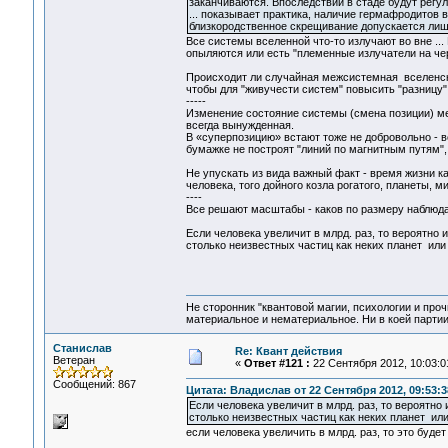
заканчиваются. Впоследствии в стаде будут регу
... показывает практика, наличие гермафродитов 
близкородственное скрещивание допускается лишь
Все системы вселенной что-то излучают во вне .
опыляются или есть "племенные излучатели на 
Происходит ли случайная межсистемная вселенская
чтобы для "живучести систем" повысить "разницу"
-----
Изменение состояние системы (смена позиции) мен
всегда вынужденная.
В «суперпозицию» встают тоже не добровольно - вен
бумажке не построят "линий по магнитным путям", 
Не упускать из вида важный факт - время жизни к
человека, того дойного козла рогатого, планеты, м
----
Все решают масштабы - каков по размеру наблюда
Если человека увеличит в млрд. раз, то вероятно 
столько неизвестных частиц как неких планет или
Не сторонник "квантовой магии, психологии и проч
материальное и нематериальное. Ни в коей партии
Станислав
Re: Квант действия
Ветеран
«
Ответ #121 :
22 Сентября 2012, 10:03:0
Сообщений: 867
Цитата: Владислав от 22 Сентября 2012, 09:53:3
Если человека увеличит в млрд. раз, то вероятно
столько неизвестных частиц как неких планет ил
если человека увеличить в млрд. раз, то это буде