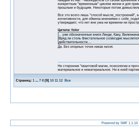
Каждый из нас - наблюдатель со своим временем 
конкретным "временным" циклом жизни и для прим
прошлым и будущим. Некоторые потом домыслили д
Все это всего лишь "способ мысле_построений", 
когнитивности, для обмена мнениями с себе_подо
утверждают, что нет вне ума ни времени ни простр
Цитата: folor
... уже обозначенные книги Линде, Каку, Виленкина
Вряд ли столь блистательное созвездие мыслите
действительности....
Да. Без опорных точек никак низзя.
Не сторонник "квантовой магии, психологии и проч
материальное и нематериальное. Ни в коей партии
Страниц:
1
...
7
8
[
9
]
10
11
12
Все
Powered by SMF 1.1.10