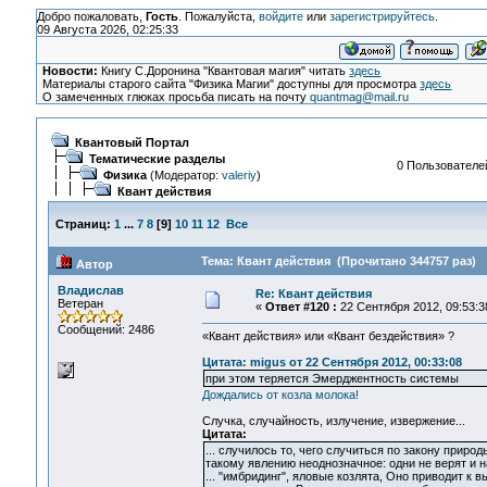
Добро пожаловать,
Гость
. Пожалуйста,
войдите
или
зарегистрируйтесь
.
09 Августа 2026, 02:25:33
Новости:
Книгу С.Доронина "Квантовая магия" читать
здесь
Материалы старого сайта "Физика Магии" доступны для просмотра
здесь
О замеченных глюках просьба писать на почту
quantmag@mail.ru
Квантовый Портал
Тематические разделы
0 Пользователей
Физика
(Модератор:
valeriy
)
Квант действия
Страниц:
1
...
7
8
[
9
]
10
11
12
Все
Тема: Квант действия (Прочитано 344757 раз)
Автор
Владислав
Re: Квант действия
Ветеран
«
Ответ #120 :
22 Сентября 2012, 09:53:3
Сообщений: 2486
«Квант действия» или «Квант бездействия» ?
Цитата: migus от 22 Сентября 2012, 00:33:08
при этом теряется Эмерджентность системы
Дождались от козла молока!
Случка, случайность, излучение, извержение...
Цитата:
... случилось то, чего случиться по закону приро
такому явлению неоднозначное: одни не верят и 
... "имбридинг", яловые козлята, Оно приводит 