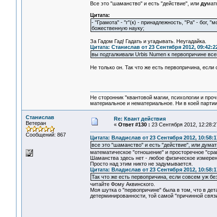
Все это "шаманство" и есть "действие", или
ду
мать
Цитата:
- "Грамота" - "г"(к) - принадлежность, "Ра" - бог
божественную науку;
За Гадом Гад! Гадать и угадывать. Неугадайка.
Цитата: Станислав от 23 Сентября 2012, 09:42:2
вы подталкивали Urbis Numen к первопричине всег
Не только он. Так что же есть первопричина, ес
Не сторонник "квантовой магии, психологии и проч
материальное и нематериальное. Ни в коей партии
Станислав
Re: Квант действия
Ветеран
«
Ответ #130 :
23 Сентября 2012, 12:28:2
Сообщений: 867
Цитата: Владислав от 23 Сентября 2012, 10:58:1
все это "шаманство" и есть "действие", или думать
математическое "отношение" и просторечное "сра
Шаманства здесь нет - любое физическое измерен
Просто над этим никто не задумывается.
Цитата: Владислав от 23 Сентября 2012, 10:58:1
Так что же есть первопричина, если совсем уж 
читайте Фому Аквинского.
Моя шутка о "первопричине" была в том, что в де
детерминированности, той самой "причинной связи