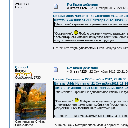
Участник
Re: Квант действия
Гость
«
Ответ #124 :
22 Сентября 2012, 22:06:0
Цитата: Urbis Numen от 21 Сентября 2012, 19:24
Цитата: Участник от 21 Сентября 2012, 10:48:02
"Действие" - крайне не однозначное слово, не л
"Состояние".
Любую систему можно разложить н
элементарного изменения кубита как "изменение с
искусственных ментальных конструкций.
Объясните тогда, уважаемый Urbis, откуда возникл
Quangel
Re: Квант действия
Ветеран
«
Ответ #125 :
22 Сентября 2012, 23:21:3
Сообщений: 7735
Цитата: Участник от 22 Сентября 2012, 22:06:03
Цитата: Urbis Numen от 21 Сентября 2012, 19:24
Цитата: Участник от 21 Сентября 2012, 10:48:02
"Действие" - крайне не однозначное слово, не л
"Состояние".
Любую систему можно разложить 
элементарного изменения кубита как "изменение 
искусственных ментальных конструкций.
Объясните тогда, уважаемый Urbis, откуда возникл
Сaementarius Civitas
Solis Aeterna
Точно так же у материалиста можно спросить,"отк