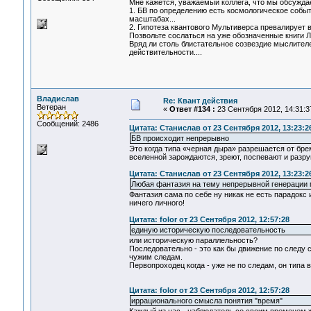
Мне кажется, уважаемый коллега, что мы обсужда
1. БВ по определению есть космологическое событ
масштабах...
2. Гипотеза квантового Мультиверса превалирует 
Позвольте сослаться на уже обозначенные книги Ли
Вряд ли столь блистательное созвездие мыслител
действительности....
Владислав
Re: Квант действия
Ветеран
«
Ответ #134 :
23 Сентября 2012, 14:31:3
Сообщений: 2486
Цитата: Станислав от 23 Сентября 2012, 13:23:2
БВ происходит непрерывно
Это когда типа «черная дыра» разрешается от бре
вселенной зарождаются, зреют, поспевают и разру
Цитата: Станислав от 23 Сентября 2012, 13:23:2
Любая фантазия на тему непрерывной генерации 
Фантазия сама по себе ну никак не есть парадокс 
ничего личного!
Цитата: folor от 23 Сентября 2012, 12:57:28
единую историческую последовательность
или историческую параллельность?
Последовательно - это как бы движение по следу с
чужим следам.
Первопроходец когда - уже не по следам, он типа 
Цитата: folor от 23 Сентября 2012, 12:57:28
иррационального смысла понятия "время"