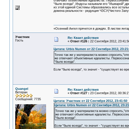
отвечают объективные идеалисты. Первосознание
"было всегда". Индусы называли его "Ишварой",др
из этой единой Системы образовались все осталь
домена реальности - редукция ЧЗСУ(Чистого Запу
«Осенний Ангел прячется в дождях. В листве янтарн
Участник
Re: Квант действия
Гость
«
Ответ #126 :
22 Сентября 2012, 23:41:5
Цитата: Urbis Numen от 22 Сентября 2012, 23:21
Точно так же у материалиста можно спросить,"от
же отвечают объективные идеалисты. Первосозн
"было всегда".
Если "было всегда", то значит - "существует во вр
Quangel
Re: Квант действия
Ветеран
«
Ответ #127 :
23 Сентября 2012, 00:36:2
Сообщений: 7735
Цитата: Участник от 22 Сентября 2012, 23:41:50
Цитата: Urbis Numen от 22 Сентября 2012, 23:21
Точно так же у материалиста можно спросить,"от
же отвечают объективные идеалисты. Первосозн
"было всегда".
Если "было всегда", то значит - "существует во в