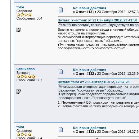
folor
Re: Квант действия
Старожил
«
Ответ #131 :
23 Сентября 2012, 12:57:2
Сообщений: 554
Цитата: Участник от 22 Сентября 2012, 23:41:50
Если "было всегда", то значит - "существует во в
Видите ли, коллега, после ввода в научный обихо
как-то отошла на второй план...
Многомировая интерпретация переводит категори
связанных "хроноквантовым" образом...
тТут перед нами предстает парадоксальная карти
последовательность "хронозапутаностью"....
Станислав
Re: Квант действия
Ветеран
«
Ответ #132 :
23 Сентября 2012, 13:23:2
Сообщений: 867
Цитата: folor от 23 Сентября 2012, 12:57:28
Многомировая интерпретация переводит категори
связанных "хроноквантовым" образом...
тТут перед нами предстает парадоксальная карт
последовательность "хронозапутаностью"...
1. Перманентный БВ происходит непрерывно в цент
2. Любая фантазия на тему непрерывной генерации
folor
Re: Квант действия
Старожил
«
Ответ #133 :
23 Сентября 2012, 14:27:2
Сообщений: 554