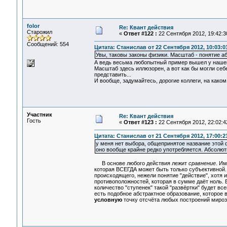
folor
Re: Квант действия
Старожил
«
Ответ #122 :
22 Сентября 2012, 19:42:3
Сообщений: 554
Цитата: Станислав от 22 Сентября 2012, 10:03:0
Увы, таковы законы физики. Масштаб - понятие а
А ведь весьма любопытный пример вышел у нашего
Масштаб здесь иллюзорен, а вот как бы могли се
представить...
И вообще, задумайтесь, дорогие коллеги, на каком
Участник
Re: Квант действия
Гость
«
Ответ #123 :
22 Сентября 2012, 22:02:4
Цитата: Станислав от 21 Сентября 2012, 17:00:2
у меня нет выбора, общепринятое название этой ф
оно вообще крайне редко употребляется. Абсолютн
В основе любого действия лежит
сравнение
. И
которая ВСЕГДА может быть только субъективной. П
происходящего, нежели понятие "действие", хотя 
противоположностей, которая в сумме даёт ноль.
количество "ступенек" такой "развёртки" будет все
есть подобное абстрактное образование, которое в
условную
точку отсчёта любых построений мироз