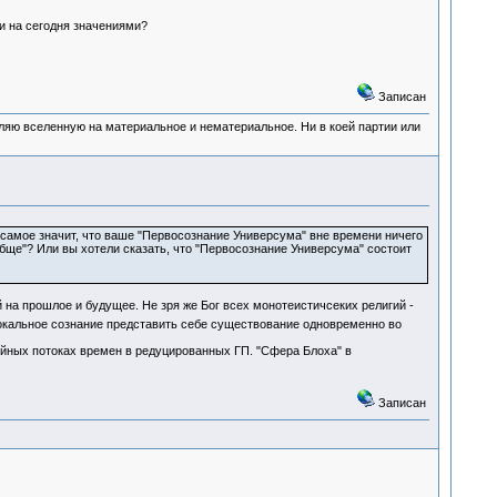
ми на сегодня значениями?
Записан
деляю вселенную на материальное и нематериальное. Ни в коей партии или
же самое значит, что ваше "Первосознание Универсума" вне времени ничего
бще"? Или вы хотели сказать, что "Первосознание Универсума" состоит
на прошлое и будущее. Не зря же Бог всех монотеистичсеких религий -
окальное сознание представить себе существование одновременно во
ейных потоках времен в редуцированных ГП. "Сфера Блоха" в
Записан