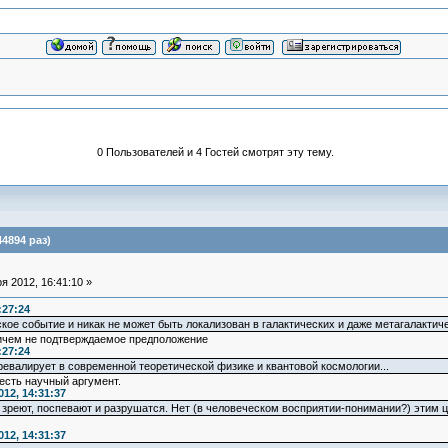
0 Пользователей и 4 Гостей смотрят эту тему.
4894 раз)
 2012, 16:41:10 »
:27:24
кое событие и никак не может быть локализован в галактических и даже метагалактич
ничем не подтверждаемое предположение
:27:24
ревалирует в современной теоретической физике и квантовой космологии...
есть научный аргумент.
12, 14:31:37
зреют, поспевают и разрушатся. Нет (в человеческом восприятии-понимании?) этим ци
12, 14:31:37