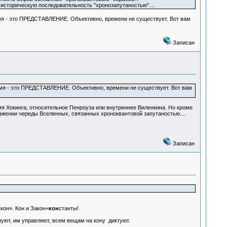
историческую последовательность "хронозапутаностью"....
Время - это ПРЕДСТАВЛЕНИЕ. Объективно, времени не существует. Вот вам
Записан
Время - это ПРЕДСТАВЛЕНИЕ. Объективно, времени не существует. Вот вам
я Хокинга, относительное Пенроуза или внутреннее Виленкина. Но кроме
ажении череды Вселенных, связанных хроноквантовой запутаностью....
Записан
кон». Кон и Закон=
кон
станты!
уют, им управляют, всем вещам на кону диктуют.