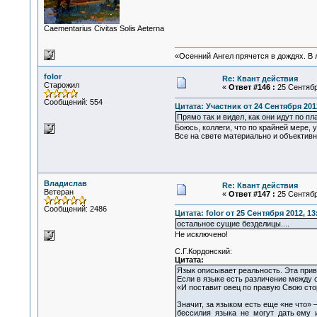
Сaementarius Civitas Solis Aeterna
«Осенний Ангел прячется в дождях. В л
folor
Re: Квант действия
Старожил
«
Ответ #146 :
25 Сентября
Сообщений: 554
Цитата: Участник от 24 Сентября 2012
Прямо так и видел, как они идут по 
Боюсь, коллеги, что по крайней мере, 
Все на свете материально и объективно
Владислав
Re: Квант действия
Ветеран
«
Ответ #147 :
25 Сентября
Сообщений: 2486
Цитата: folor от 25 Сентября 2012, 13
остальное сущие безделицы....
Не исключено!
С.Г.Кордонский:
Цитата:
Язык описывает реальность. Эта прив
Если в языке есть различение между 
«И поставит овец по правую Свою сторо
Значит, за языком есть еще «не что» 
бессилия языка не могут дать ему 