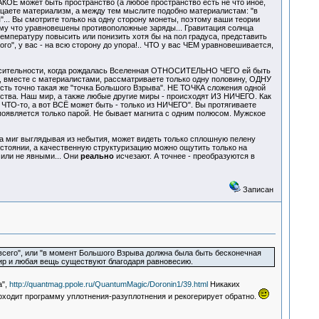
ОЕ может быть пространство (а любое пространство есть не что иное,
ицаете материализм, а между тем мыслите подобно материалистам: "в
... Вы смотрите только на одну сторону монеты, поэтому ваши теории
му что уравновешены противоположные заряды... Гравитация солнца
емпературу повысить или понизить хотя бы на пол градуса, представить
ного", у вас - на всю сторону до упора!.. ЧТО у вас ЧЕМ уравновешивается,
осительности, когда рождалась Вселенная ОТНОСИТЕЛЬНО ЧЕГО ей быть
, вместе с материалистами, рассматриваете только одну половину, ОДНУ
есть точно такая же "точка Большого Взрыва". НЕ ТОЧКА сложения одной
анства. Наш мир, а также любые другие миры - происходят ИЗ НИЧЕГО. Как
 ЧТО-то, а вот ВСЁ может быть - только из НИЧЕГО". Вы протягиваете
а появляется только парой. Не бывает магнита с одним полюсом. Мужское
а миг выглядывая из небытия, может видеть только сплошную пелену
стоянии, а качественную структуризацию можно ощутить только на
ли не явными... Они
реально
исчезают. А точнее - преобразуются в
Записан
сего", или "в момент Большого Взрыва должна была быть бесконечная
мир и любая вещь существуют благодаря равновесию.
а",
http://quantmag.ppole.ru/QuantumMagic/Doronin1/39.html
Никаких
оходит программу уплотнения-разуплотнения и рекогерирует обратно.