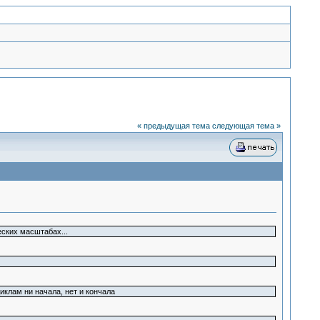
« предыдущая тема
следующая тема »
еских масштабах...
клам ни начала, нет и кончала