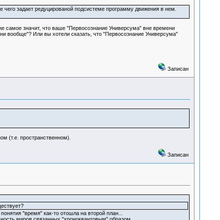
е чего задает редуцированой подсистеме программу движения в нем.
 же самое значит, что ваше "Первосознание Универсума" вне времени
ени вообще"? Или вы хотели сказать, что "Первосознание Универсума"
Записан
ом (т.е. пространственном).
Записан
ществует?
онятия "время" как-то отошла на второй план...
ность миров связанных "хроноквантовым" образом...