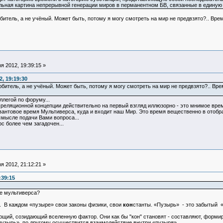
льная картина непрерывной генерации миров в перманентном БВ, связанные в единую 
любитель, а не учёный. Может быть, потому я могу смотреть на мир не предвзято?.. 
 2012, 19:39:15 »
, 19:19:30
любитель, а не учёный. Может быть, потому я могу смотреть на мир не предвзято?.. 
ллегой по форуму...
реляционной концепции действительно на первый взгляд иллюзорно - это мнимое врем
вантовое время Мультиверса, куда и входит наш Мир. Это время вещественно в отобр
 смысле подачи Вами вопроса...
с более чем загадочен...
 2012, 21:12:21 »
:39:15
е мультиверса?
. В каждом «пузыре» свои законы физики, свои
кон
станты. «Пузырь» - это забытый «
щий, созидающий вселенную фактор. Они как бы "кон" становят - составляют, формир
«пузырь», по другому осуществится взаимодействие внутри «пузыря».