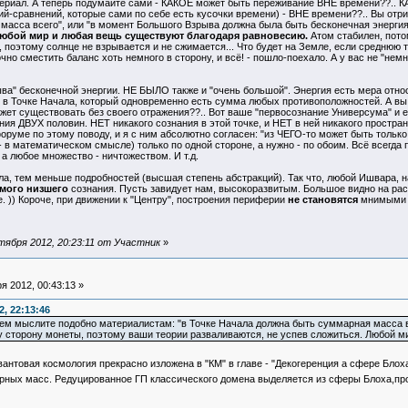
ал. А теперь подумайте сами - КАКОЕ может быть переживание ВНЕ времени??.. КАК
й-сравнений, которые сами по себе есть кусочки времени) - ВНЕ времени??.. Вы отр
асса всего", или "в момент Большого Взрыва должна была быть бесконечная энергия"
юбой мир и любая вещь существуют благодаря равновесию.
Атом стабилен, пото
поэтому солнце не взрывается и не сжимается... Что будет на Земле, если среднюю т
очно сместить баланс хоть немного в сторону, и всё! - пошло-поехало. А у вас не "нем
 бесконечной энергии. НЕ БЫЛО также и "очень большой". Энергия есть мера отн
ло в Точке Начала, который одновременно есть сумма любых противоположностей. А вы
жет существовать без своего отражения??.. Вот ваше "первосознание Универсума" и 
ния ДВУХ половин. НЕТ никакого сознания в этой точке, и НЕТ в ней никакого простр
форуме по этому поводу, и я с ним абсолютно согласен: "из ЧЕГО-то может быть только
 - в математическом смысле) только по одной стороне, а нужно - по обоим. Всё всегд
а любое множество - ничтожеством. И т.д.
а, тем меньше подробностей (высшая степень абстракций). Так что, любой Ишвара, н
мого низшего
сознания. Пусть завидует нам, высокоразвитым. Большое видно на рас
 )) Короче, при движении к "Центру", построения периферии
не становятся
мнимыми и
ября 2012, 20:23:11 от Участник
»
 2012, 00:43:13 »
, 22:13:46
ем мыслите подобно материалистам: "в Точке Начала должна быть суммарная масса в
дну сторону монеты, поэтому ваши теории разваливаются, не успев сложиться. Любой 
антовая космология прекрасно изложена в "КМ" в главе - "Декогеренция а сфере Блох
арных масс. Редуцированное ГП классического домена выделяется из сферы Блоха,пр