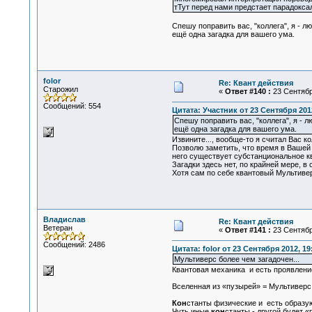
тТут перед нами предстает парадокса
Спешу поправить вас, "коллега", я - 
ещё одна загадка для вашего ума.
folor
Re: Квант действия
Старожил
«
Ответ #140 :
23 Сентября
Сообщений: 554
Цитата: Участник от 23 Сентября 2012
Спешу поправить вас, "коллега", я - 
ещё одна загадка для вашего ума.
Извините..., вообще-то я считал Вас ко
Позволю заметить, что время в Вашей 
него существует субстанциональное к
Загадки здесь нет, по крайней мере, в
Хотя сам по себе квантовый Мультивер
Владислав
Re: Квант действия
Ветеран
«
Ответ #141 :
23 Сентября
Сообщений: 2486
Цитата: folor от 23 Сентября 2012, 19
Мультиверс более чем загадочен...
Квантовая механика и есть проявлени
Вселенная из «пузырей» = Мультиверс
Кон
станты физические и есть образую
Чуть иные
кон
станты - другой будет 