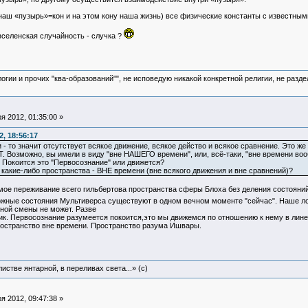
(наш «пузырь»=кон и на этом кону наша жизнь) все физические константы с известны
селенская случайность - случка ?
логии и прочих "ква-образований"", не исповедую никакой конкретной религии, не раз
 2012, 01:35:00 »
, 18:56:17
и - то значит отсутствует всякое движение, всякое действо и всякое сравнение. Это 
. Возможно, вы имели в виду "вне НАШЕГО времени", или, всё-таки, "вне времени воо
 Покоится это "Первосознание" или движется?
 какие-либо пространства - ВНЕ времени (вне всякого движения и вне сравнений)?
ое переживание всего гильбертова пространства сферы Блоха без деления состояний 
ожные состояния Мультиверса существуют в одном вечном моменте "сейчас". Наше л
ной смены не может. Разве
ик. Первосознание разумеется покоится,это мы движемся по отношению к нему в лин
пространство вне времени. Пространство разума Ишвары.
истве янтарной, в переливах света...» (c)
 2012, 09:47:38 »