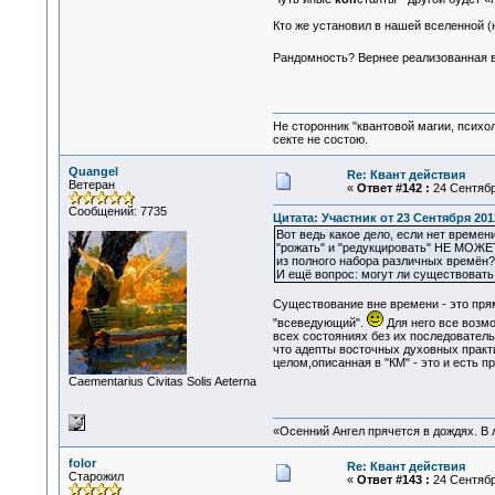
Кто же установил в нашей вселенной 
Рандомность? Вернее реализованная в
Не сторонник "квантовой магии, психо
секте не состою.
Quangel
Re: Квант действия
Ветеран
«
Ответ #142 :
24 Сентября
Сообщений: 7735
Цитата: Участник от 23 Сентября 2012
Вот ведь какое дело, если нет времен
"рожать" и "редукцировать" НЕ МОЖЕТ
из полного набора различных времён?
И ещё вопрос: могут ли существовать
Существование вне времени - это прям
"всеведующий".
Для него все возм
всех состояниях без их последователь
что адепты восточных духовных практ
целом,описанная в "КМ" - это и есть 
Сaementarius Civitas Solis Aeterna
«Осенний Ангел прячется в дождях. В л
folor
Re: Квант действия
Старожил
«
Ответ #143 :
24 Сентября