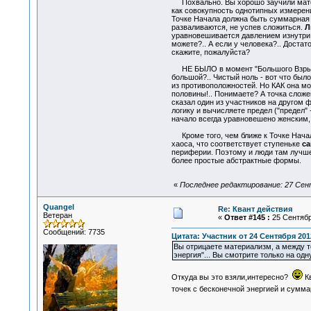
Похвально. Вы хорошо заучили матери
как совокупность однотипных измерени
Точке Начала должна быть суммарная м
разваливаются, не успев сложиться.
Л
уравновешивается давлением изнутри, 
можете?.. А если у человека?.. Достат
скажите, пожалуйста?
НЕ БЫЛО в момент "Большого Взрыва"
большой?.. Чистый ноль - вот что бы
из противоположностей. Но КАК она мо
половины!.. Понимаете? А точка сложе
сказал один из участников на другом 
логику и вычисляете предел ("предел"
начало всегда уравновешено женским, 
Кроме того, чем ближе к Точке Начал
хаоса, что соответствует ступеньке
са
периферии. Поэтому и люди там лучше.
более простые абстрактные формы.
«
Последнее редактирование: 27 Сент
Quangel
Re: Квант действия
Ветеран
«
Ответ #145 :
25 Сентября
Сообщений: 7735
Цитата: Участник от 24 Сентября 2012
Вы отрицаете материализм, а между т
энергия"... Вы смотрите только на о
Откуда вы это взяли,интересно?
Кв
точек с бесконечной энергией и сумм