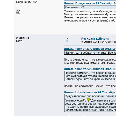
Сообщений: 554
Цитата: Владислав от 23 Сентября 20
Рандомность?
Уважаемый коллега, Вы выбрали для а
Между тем именно квантовый Мультиве
Именно так развил в свое время теори
генерацию миров на оси (стреле) субс
Участник
Re: Квант действия
Гость
«
Ответ #144 :
24 Сентября
Цитата: folor от 23 Сентября 2012, 19
Извините..., вообще-то я считал Вас к
Пусть будет. Кстати, не далее как вче
планете, гордо поднимая Знамя Разум
Цитата: folor от 23 Сентября 2012, 19
Позволю заметить, что время в Вашей
него существует субстанциональное к
Загадки здесь нет, по крайней мере, 
Время - не иллюзорно. Время - это п
Цитата: Urbis Numen от 24 Сентября 
Существование вне времени - это пря
"всеведующий".
Для него все возм
всех состояниях без их последовател
что адепты восточных духовных практ
целом,описанная в "КМ" - это и есть