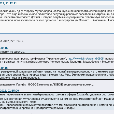
12, 21:12:21
нализа лишь одну сторону Мультиверса, связанную с вечной хаотической инфляцией Л
рс - это еще и бесконечное "квантовое редублицирование" собственных отражений в 
ю Эверетта его коллега ДеВитт. Сегодня подобные сценарии квантового Мультиверса 
танционального космологического времени в интерпретации Хокинга - Виленкина - Пл
 2012, 22:13:46 »
:39:15
оллегой по форуму...
ра вечером, при просмотре фильма ("Красные огни",
http://www.ivi.ru/watch/60808
) вспом
а и выжигая по пути калёным железом Человеческую Глупость, Мракобесие и Мошенни
:39:15
 реляционной концепции действительно на первый взгляд иллюзорно - это мнимое вре
вантовое время Мультиверса, куда и входит наш Мир. Это время вещественно в отобр
в смысле подачи Вами вопроса...
редставление. Причём, ЛЮБОЕ мнимое и ЛЮБОЕ вещественное время...
2012, 01:35:00
мое переживание всего гильбертова пространства сферы Блоха без деления состояний
ожные состояния Мультиверса существуют в одном вечном моменте "сейчас". Наше л
ьной смены не может. Разве
ик. Первосознание разумеется покоится,это мы движемся по отношению к нему в лин
 пространство вне времени. Пространство разума Ишвары.