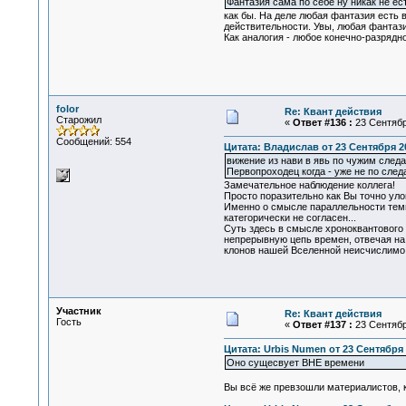
Фантазия сама по себе ну никак не ес
как бы. На деле любая фантазия есть 
действительности. Увы, любая фантази
Как аналогия - любое конечно-разрядно
folor
Re: Квант действия
Старожил
«
Ответ #136 :
23 Сентября
Сообщений: 554
Цитата: Владислав от 23 Сентября 20
вижение из нави в явь по чужим следа
Первопроходец когда - уже не по след
Замечательное наблюдение коллега!
Просто поразительно как Вы точно ул
Именно о смысле параллельности темп
категорически не согласен...
Суть здесь в смысле хроноквантового
непрерывную цепь времен, отвечая на 
клонов нашей Вселенной неисчислимо (
Участник
Re: Квант действия
Гость
«
Ответ #137 :
23 Сентября
Цитата: Urbis Numen от 23 Сентября 
Оно сущесвует ВНЕ времени
Вы всё же превзошли материалистов, к