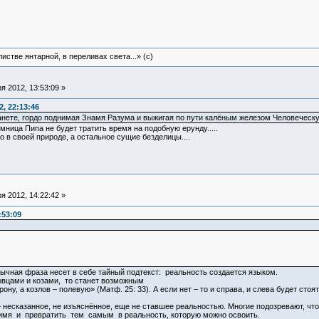
истве янтарной, в переливах света...» (c)
 2012, 13:53:09 »
, 22:13:46
планете, гордо поднимая Знамя Разума и выжигая по пути калёным железом Человечес
умница Пипа не будет тратить время на подобную ерунду.....
 в своей природе, а остальное сущие безделицы....
 2012, 14:22:42 »
:53:09
ычная фраза несет в себе тайный подтекст: реальность создается языком.
овцами и козами, то станет возможным
ну, а козлов – полевую» (Матф. 25: 33). А если нет – то и справа, и слева будет стоят
– несказанное, не изъяснённое, еще не ставшее реальностью. Многие подозревают, что
имя и превратить тем самым в реальность, которую можно освоить.