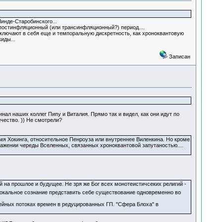
инде-Старобинского...
постинфляционный (или трансинфляционный?) период....
включают в себя еще и темпоральную дискретность, как хроноквантовую
акиды...
Записан
инал наших коллег Пипу и Виталия. Прямо так и видел, как они идут по
чество. )) Не смотрели?
мя Хокинга, относительное Пенроуза или внутреннее Виленкина. Но кроме
ажении череды Вселенных, связанных хроноквантовой запутаностью....
 на прошлое и будущее. Не зря же Бог всех монотеистичсеких религий -
окальное сознание представить себе существование одновременно во
ейных потоках времен в редуцированных ГП. "Сфера Блоха" в