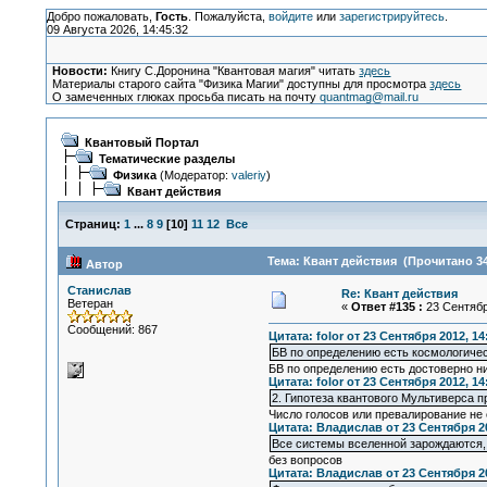
Добро пожаловать,
Гость
. Пожалуйста,
войдите
или
зарегистрируйтесь
.
09 Августа 2026, 14:45:32
Новости:
Книгу С.Доронина "Квантовая магия" читать
здесь
Материалы старого сайта "Физика Магии" доступны для просмотра
здесь
О замеченных глюках просьба писать на почту
quantmag@mail.ru
Квантовый Портал
Тематические разделы
Физика
(Модератор:
valeriy
)
Квант действия
Страниц:
1
...
8
9
[
10
]
11
12
Все
Тема: Квант действия (Прочитано 34
Автор
Станислав
Re: Квант действия
Ветеран
«
Ответ #135 :
23 Сентября
Сообщений: 867
Цитата: folor от 23 Сентября 2012, 14
БВ по определению есть космологичес
БВ по определению есть достоверно 
Цитата: folor от 23 Сентября 2012, 14
2. Гипотеза квантового Мультиверса п
Число голосов или превалирование не 
Цитата: Владислав от 23 Сентября 20
Все системы вселенной зарождаются, 
без вопросов
Цитата: Владислав от 23 Сентября 20