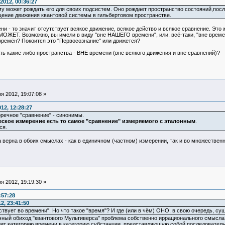
2012, 00:36:27
 может рождать его для своих подсистем. Оно рождает пространство состояний,посл
щение движения квантовой системы в гильбертовом пространстве.
и - то значит отсутствует всякое движение, всякое действо и всякое сравнение. Это
 МОЖЕТ. Возможно, вы имели в виду "вне НАШЕГО времени", или, всё-таки, "вне врем
времён? Покоится это "Первосознание" или движется?
 какие-либо пространства - ВНЕ времени (вне всякого движения и вне сравнений)?
 2012, 19:07:08 »
12, 12:28:27
речное "сравнение" - синонимы.
ское измерение есть то самое "сравнение" измеряемого с эталонным
.
ся.
верна в обоих смыслах - как в единичном (частном) измерении, так и во множественн
 2012, 19:19:30 »
:57:28
2, 23:41:50
ествует во времени". Но что такое "время"? И где (или в чём) ОНО, в свою очередь, су
учный обиход "квантового Мультиверса" проблема собственно иррационального смысла п
ит категорию времени в категорию субстанции, представляющую собой последователь