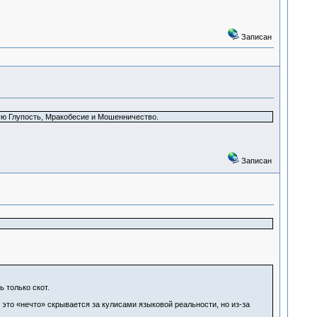
Записан
кую Глупость, Мракобесие и Мошенничество.
Записан
ь только скот.
 это «нечто» скрывается за кулисами языковой реальности, но из-за