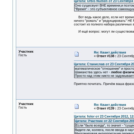
Цитата: Urbis Numen от 23 Сентября 
Оно сущесвует ВНЕ времени,и поэтому
"Время" - это субъективное самоощу
Вот ведь какое дело, если нет времен
ничего "рожать" и "редукцировать" НЕ
состоит из полного набора различных 
И ещё вопрос: могут ли существовать
Участник
Re: Квант действия
Гость
«
Ответ #138 :
23 Сентября
Цитата: Станислав от 23 Сентября 20
математическое "отношение" и просто
Шаманства здесь нет -
любое физиче
Просто над этим никто не задумывает
Приятно почитать. Причём ваша фраза 
Участник
Re: Квант действия
Гость
«
Ответ #139 :
23 Сентября
Цитата: folor от 23 Сентября 2012, 12
Цитата: Участник от 22 Сентября 201
Если "было всегда", то значит - "сущ
Видите ли, коллега, после ввода в на
Многомировая интерпретация перевод