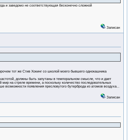
егда и заведомо не соответствующая бесконечно сложной
Записан
прочем тот же Стив Хокинг со школой моего бывшего однокашника
частотой, должны быть запутаны в темпоральном смысле, что и дает
ий мир на стреле времени, а поскольку количество последовательных
ше возможности появления пресловутого бутерброда из атомов воздуха...
Записан