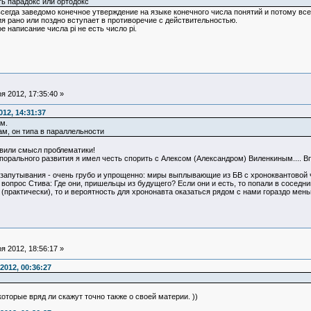
ть парадокс или ортодокс
всегда заведомо конечное утверждение на языке конечного числа понятий и потому вс
я рано или поздно вступает в противоречие с действительностью.
е написание числа pi не есть число pi.
 2012, 17:35:40 »
12, 14:31:37
м.
ам, он типа в параллельности
овили смысл проблематики!
орального развития я имел честь спорить с Алексом (Александром) Виленкиным.... В
 запутывания - очень грубо и упрощенно: миры выплывающие из БВ с хроноквантовой 
вопрос Стива: Где они, пришельцы из будущего? Если они и есть, то попали в соседн
практически), то и вероятность для хрононавта оказаться рядом с нами гораздо мень
 2012, 18:56:17 »
2012, 00:36:27
оторые вряд ли скажут точно также о своей материи. ))