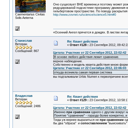
Оно сущесвует ВНЕ времени,и поэтому может рожд
редуцированой подсистеме программу движения в
гильбертовом пространстве. По поводу раскрытия 
Сaementarius Civitas
http://www.zovnet.ru/science/science5.htm#0
Solis Aeterna
«Осенний Ангел прячется в дождях. В листве янтарн
Станислав
Re: Квант действия
Ветеран
«
Ответ #128 :
23 Сентября 2012, 09:42:2
Сообщений: 867
Цитата: Участник от 22 Сентября 2012, 22:02:42
В основе любого действия лежит сравнение.
верное наблюдение.
Собственно и модель кванта действия мною форми
Цитата: Участник от 22 Сентября 2012, 22:06:03
откуда возникла самая первая система
вы подталкивали Urbis Numen к первопричине всего
Владислав
Re: Квант действия
Ветеран
«
Ответ #129 :
23 Сентября 2012, 10:58:1
Сообщений: 2486
Цитата: Участник от 22 Сентября 2012, 22:02:42
Именно
при сравнении
одного с другим вокруг 
Понятие "сравнение" - гораздо более конкретно, и
Тогда уж вернее выразиться не
при сравнении
од
бы два "образа" и
сопоставлением
"выискивать" 