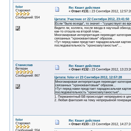
folor
Re: Квант действия
Старожил
«
Ответ #131 :
23 Сентября 2012, 12:57:2
Сообщений: 554
Цитата: Участник от 22 Сентября 2012, 23:41:50
Если "было всегда", то значит - "существует во в
Видите ли, коллега, после ввода в научный обихо
как-то отошла на второй план...
Многомировая интерпретация переводит категори
связанных "хроноквантовым" образом...
тТут перед нами предстает парадоксальная карти
последовательность "хронозапутаностью"....
Станислав
Re: Квант действия
Ветеран
«
Ответ #132 :
23 Сентября 2012, 13:23:2
Сообщений: 867
Цитата: folor от 23 Сентября 2012, 12:57:28
Многомировая интерпретация переводит категори
связанных "хроноквантовым" образом...
тТут перед нами предстает парадоксальная карт
последовательность "хронозапутаностью"...
1. Перманентный БВ происходит непрерывно в цент
2. Любая фантазия на тему непрерывной генерации
folor
Re: Квант действия
Старожил
«
Ответ #133 :
23 Сентября 2012, 14:27:2
Сообщений: 554