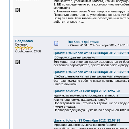
Мне кажется, уважаемый коллега, что мы обсужда
1. БВ по определению есть космологическое событ
масштабах...
2. Гипотеза квантового Мультиверса превалирует 
Позвольте сослаться на уже обозначенные книги Ли
Вряд ли столь блистательное созвездие мыслител
действительности....
Владислав
Re: Квант действия
Ветеран
«
Ответ #134 :
23 Сентября 2012, 14:31:3
Сообщений: 2486
Цитата: Станислав от 23 Сентября 2012, 13:23:2
БВ происходит непрерывно
Это когда типа «черная дыра» разрешается от бре
вселенной зарождаются, зреют, поспевают и разру
Цитата: Станислав от 23 Сентября 2012, 13:23:2
Любая фантазия на тему непрерывной генерации 
Фантазия сама по себе ну никак не есть парадокс 
ничего личного!
Цитата: folor от 23 Сентября 2012, 12:57:28
единую историческую последовательность
или историческую параллельность?
Последовательно - это как бы движение по следу с
чужим следам.
Первопроходец когда - уже не по следам, он типа 
Цитата: folor от 23 Сентября 2012, 12:57:28
иррационального смысла понятия "время"