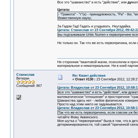
Все это "шаманство" и есть "действие", или
ду
мать
Цитата:
- "Грамота" - "г"(к) - принадлежность, "Ра" - бог
божественную науку;
За Гадом Гад! Гадать и угадывать. Неугадайка.
Цитата: Станислав от 23 Сентября 2012, 09:42:2
вы подталкивали Urbis Numen к первопричине всег
Не только он. Так что же есть первопричина, ес
Не сторонник "квантовой магии, психологии и проч
материальное и нематериальное. Ни в коей партии
Станислав
Re: Квант действия
Ветеран
«
Ответ #130 :
23 Сентября 2012, 12:28:2
Сообщений: 867
Цитата: Владислав от 23 Сентября 2012, 10:58:1
все это "шаманство" и есть "действие", или думать
математическое "отношение" и просторечное "сра
Шаманства здесь нет - любое физическое измерен
Просто над этим никто не задумывается.
Цитата: Владислав от 23 Сентября 2012, 10:58:1
Так что же есть первопричина, если совсем уж 
читайте Фому Аквинского.
Моя шутка о "первопричине" была в том, что в де
детерминированности, той самой "причинной связи