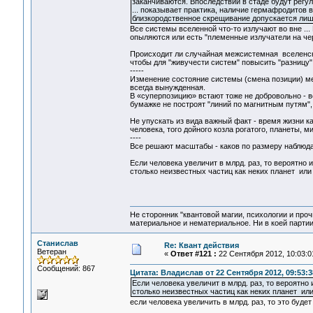
заканчиваются. Впоследствии в стаде будут регу
... показывает практика, наличие гермафродитов 
близкородственное скрещивание допускается лишь
Все системы вселенной что-то излучают во вне .
опыляются или есть "племенные излучатели на 
Происходит ли случайная межсистемная вселенская
чтобы для "живучести систем" повысить "разницу"
-----
Изменение состояние системы (смена позиции) мен
всегда вынужденная.
В «суперпозицию» встают тоже не добровольно - вен
бумажке не построят "линий по магнитным путям", 
Не упускать из вида важный факт - время жизни к
человека, того дойного козла рогатого, планеты, м
----
Все решают масштабы - каков по размеру наблюда
Если человека увеличит в млрд. раз, то вероятно 
столько неизвестных частиц как неких планет или
Не сторонник "квантовой магии, психологии и проч
материальное и нематериальное. Ни в коей партии
Станислав
Re: Квант действия
Ветеран
«
Ответ #121 :
22 Сентября 2012, 10:03:0
Сообщений: 867
Цитата: Владислав от 22 Сентября 2012, 09:53:3
Если человека увеличит в млрд. раз, то вероятно
столько неизвестных частиц как неких планет ил
если человека увеличить в млрд. раз, то это буде