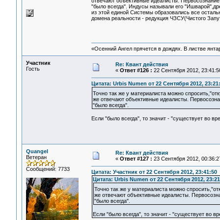
отвечают объективные идеалисты. Первосознание
"было всегда". Индусы называли его "Ишварой",др
из этой единой Системы образовались все осталь
домена реальности - редукция ЧЗСУ(Чистого Запу
«Осенний Ангел прячется в дождях. В листве янтарн
Участник
Re: Квант действия
Гость
«
Ответ #126 :
22 Сентября 2012, 23:41:5
Цитата: Urbis Numen от 22 Сентября 2012, 23:21
Точно так же у материалиста можно спросить,"от
же отвечают объективные идеалисты. Первосозн
"было всегда".
Если "было всегда", то значит - "существует во вр
Quangel
Re: Квант действия
Ветеран
«
Ответ #127 :
23 Сентября 2012, 00:36:2
Сообщений: 7733
Цитата: Участник от 22 Сентября 2012, 23:41:50
Цитата: Urbis Numen от 22 Сентября 2012, 23:21
Точно так же у материалиста можно спросить,"от
же отвечают объективные идеалисты. Первосозн
"было всегда".
Если "было всегда", то значит - "существует во в