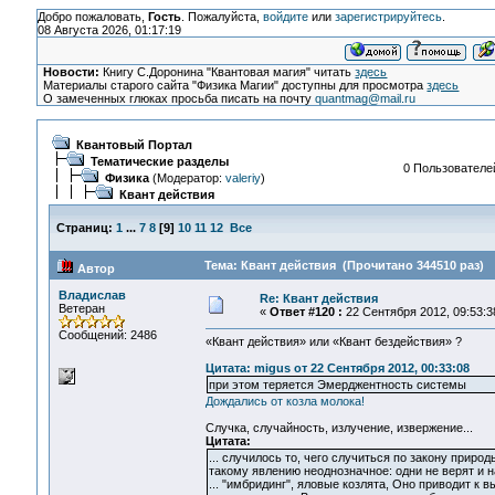
Добро пожаловать,
Гость
. Пожалуйста,
войдите
или
зарегистрируйтесь
.
08 Августа 2026, 01:17:19
Новости:
Книгу С.Доронина "Квантовая магия" читать
здесь
Материалы старого сайта "Физика Магии" доступны для просмотра
здесь
О замеченных глюках просьба писать на почту
quantmag@mail.ru
Квантовый Портал
Тематические разделы
0 Пользователей
Физика
(Модератор:
valeriy
)
Квант действия
Страниц:
1
...
7
8
[
9
]
10
11
12
Все
Тема: Квант действия (Прочитано 344510 раз)
Автор
Владислав
Re: Квант действия
Ветеран
«
Ответ #120 :
22 Сентября 2012, 09:53:3
Сообщений: 2486
«Квант действия» или «Квант бездействия» ?
Цитата: migus от 22 Сентября 2012, 00:33:08
при этом теряется Эмерджентность системы
Дождались от козла молока!
Случка, случайность, излучение, извержение...
Цитата:
... случилось то, чего случиться по закону приро
такому явлению неоднозначное: одни не верят и 
... "имбридинг", яловые козлята, Оно приводит 