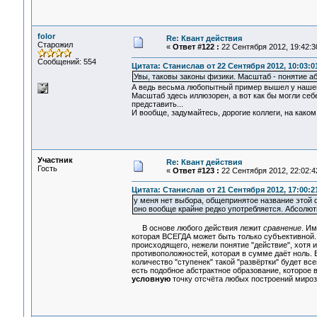
folor
Re: Квант действия
Старожил
«
Ответ #122 :
22 Сентября 2012, 19:42:3
Сообщений: 554
Цитата: Станислав от 22 Сентября 2012, 10:03:0
Увы, таковы законы физики. Масштаб - понятие а
А ведь весьма любопытный пример вышел у нашего
Масштаб здесь иллюзорен, а вот как бы могли се
представить...
И вообще, задумайтесь, дорогие коллеги, на каком
Участник
Re: Квант действия
Гость
«
Ответ #123 :
22 Сентября 2012, 22:02:4
Цитата: Станислав от 21 Сентября 2012, 17:00:2
у меня нет выбора, общепринятое название этой ф
оно вообще крайне редко употребляется. Абсолютн
В основе любого действия лежит
сравнение
. И
которая ВСЕГДА может быть только субъективной. П
происходящего, нежели понятие "действие", хотя 
противоположностей, которая в сумме даёт ноль.
количество "ступенек" такой "развёртки" будет все
есть подобное абстрактное образование, которое в
условную
точку отсчёта любых построений мироз