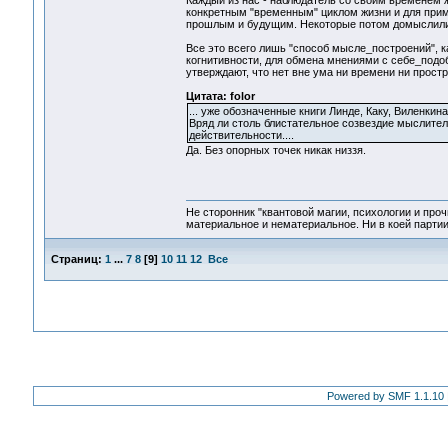
Каждый из нас - наблюдатель со своим временем 
конкретным "временным" циклом жизни и для прим
прошлым и будущим. Некоторые потом домыслили д
Все это всего лишь "способ мысле_построений", 
когнитивности, для обмена мнениями с себе_подо
утверждают, что нет вне ума ни времени ни простр
Цитата: folor
... уже обозначенные книги Линде, Каку, Виленкина
Вряд ли столь блистательное созвездие мыслите
действительности....
Да. Без опорных точек никак низзя.
Не сторонник "квантовой магии, психологии и проч
материальное и нематериальное. Ни в коей партии
Страниц:
1
...
7
8
[
9
]
10
11
12
Все
Powered by SMF 1.1.10