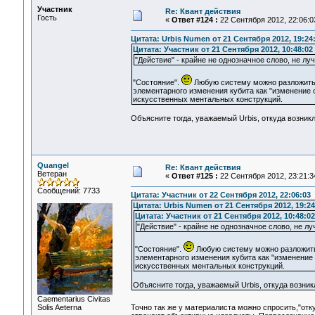
Участник
Re: Квант действия
Гость
«
Ответ #124 :
22 Сентября 2012, 22:06:0
Цитата: Urbis Numen от 21 Сентября 2012, 19:24
Цитата: Участник от 21 Сентября 2012, 10:48:02
"Действие" - крайне не однозначное слово, не л
"Состояние".
Любую систему можно разложить н
элементарного изменения кубита как "изменение с
искусственных ментальных конструкций.
Объясните тогда, уважаемый Urbis, откуда возникл
Quangel
Re: Квант действия
Ветеран
«
Ответ #125 :
22 Сентября 2012, 23:21:3
Сообщений: 7733
Цитата: Участник от 22 Сентября 2012, 22:06:03
Цитата: Urbis Numen от 21 Сентября 2012, 19:24
Цитата: Участник от 21 Сентября 2012, 10:48:02
"Действие" - крайне не однозначное слово, не л
"Состояние".
Любую систему можно разложить 
элементарного изменения кубита как "изменение 
искусственных ментальных конструкций.
Объясните тогда, уважаемый Urbis, откуда возникл
Сaementarius Civitas
Solis Aeterna
Точно так же у материалиста можно спросить,"отк