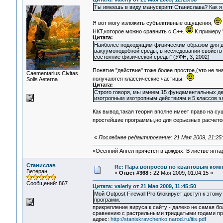
Ты имеешь в виду манускрипт Станислава? Как я п
Я вот могу изложить субъективные ощущения,
НКТ,которое можно сравнить с С++.
К примеру 
Цитата:
Наиболее подходящим физическим образом для до
вакуумоподобной среды, в исследовании свойств
состояние физической среды" (УФН, 3, 2002)
Понятие "действие" тоже более простое,(это не з
Сaementarius Civitas
получаются классические частицы.
Solis Aeterna
Цитата:
Строго говоря, мы имеем 15 фундаментальных де
изотропным изотропным действиям и 5 классов 
Как вывод,такая теория вполне имеет право на с
простейшие программы,но для серьезных расчето
«
Последнее редактирование: 21 Мая 2009, 21:25
«Осенний Ангел прячется в дождях. В листве янтарн
Станислав
Re: Пара вопросов по квантовым ком
Ветеран
«
Ответ #368 :
22 Мая 2009, 01:04:15 »
Сообщений: 867
Цитата: valeriy от 21 Мая 2009, 11:45:50
Мой Outpost Firewall Pro блокирует доступ к этом
программ.
прикрепление вируса к сайту - далеко не самая б
сравнению с растрельными тридцатыми годами про
адрес:
http://staniskravchenko.narod.ru/itis.pdf