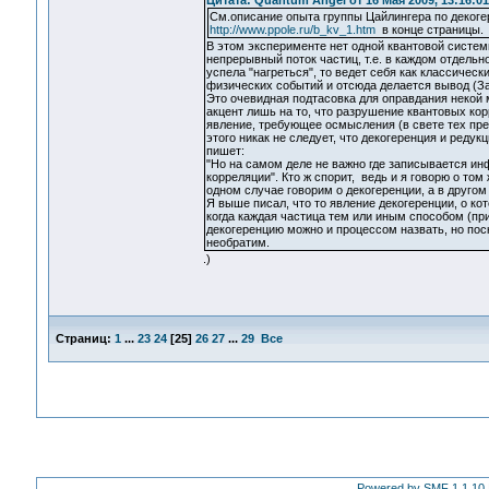
Цитата: Quantum Angel от 16 Мая 2009, 13:16:01
См.описание опыта группы Цайлингера по деког
http://www.ppole.ru/b_kv_1.htm
в конце страницы.
В этом эксперименте нет одной квантовой систем
непрерывный поток частиц, т.е. в каждом отдельн
успела "нагреться", то ведет себя как классическ
физических событий и отсюда делается вывод (За
Это очевидная подтасовка для оправдания некой
акцент лишь на то, что разрушение квантовых ко
явление, требующее осмысления (в свете тех пред
этого никак не следует, что декогеренция и редук
пишет:
"Но на самом деле не важно где записывается инф
корреляции". Кто ж спорит, ведь и я говорю о том
одном случае говорим о декогеренции, а в другом 
Я выше писал, что то явление декогеренции, о к
когда каждая частица тем или иным способом (пр
декогеренцию можно и процессом назвать, но пос
необратим.
.)
Страниц:
1
...
23
24
[
25
]
26
27
...
29
Все
Powered by SMF 1.1.10