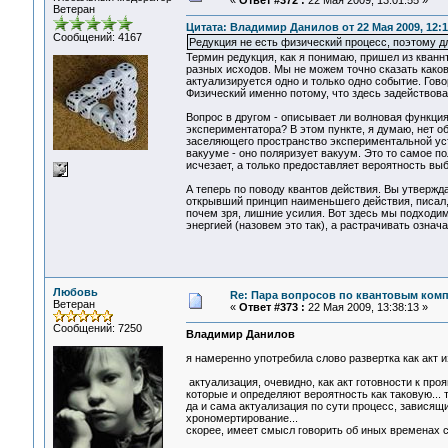
«
Ответ #372 :
22 Мая 2009, 13:01:55 »
Ветеран
Цитата: Владимир Данилов от 22 Мая 2009, 12:1
Сообщений: 4167
Редукция не есть физический процесс, поэтому д
Термин редукция, как я понимаю, пришел из кван
разных исходов. Мы не можем точно сказать каков
актуализируется одно и только одно событие. Гов
Физический именно потому, что здесь задействова
Вопрос в другом - описывает ли волновая функция
экспериментатора? В этом пункте, я думаю, нет 
заселяющего пространство экспериментальной уст
вакууме - оно поляризует вакуум. Это то самое п
исчезает, а только предоставляет вероятность выб
А теперь по поводу квантов действия. Вы утвержд
открывший принцип наименьшего действия, писал, 
почем зря, лишние усилия. Вот здесь мы подходим
энергией (назовем это так), а растрачивать означа
Любовь
Re: Пара вопросов по квантовым ком
Ветеран
«
Ответ #373 :
22 Мая 2009, 13:38:13 »
Сообщений: 7250
Владимир Данилов
я намеренно употребила слово развертка как акт 
актуализация, очевидно, как акт готовности к пр
которые и определяют вероятность как таковую... 
да и сама актуализация по сути процесс, зависящи
хрономертирование...
скорее, имеет смысл говорить об иных временах 