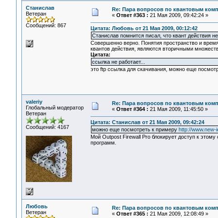
Станислав
Re: Пара вопросов по квантовым ком
Ветеран
«
Ответ #363 :
21 Мая 2009, 09:42:24 »
Сообщений: 867
Цитата: Любовь от 21 Мая 2009, 00:12:42
Станислав помнится писал, что квант действия н
Совершенно верно. Понятия пространство и врем
квантов действия, являются вторичными множест
Цитата:
ссылка не работает...
это ftp ссылка для скачивания, можно еще посмот
valeriy
Re: Пара вопросов по квантовым ком
Глобальный модератор
«
Ответ #364 :
21 Мая 2009, 11:45:50 »
Ветеран
Цитата: Станислав от 21 Мая 2009, 09:42:24
Сообщений: 4167
можно еще посмотреть к примеру
http://www.new-i
Мой Outpost Firewall Pro блокирует доступ к этому
программ.
Любовь
Re: Пара вопросов по квантовым ком
Ветеран
«
Ответ #365 :
21 Мая 2009, 12:08:49 »