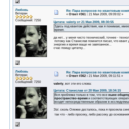
Любовь
Re: Пара вопросов по квантовым ком
Ветеран
«
Ответ #361 :
21 Мая 2009, 09:09:02 »
Сообщений: 7250
Цитата: valeriy от 21 Мая 2009, 08:30:55
Здесь под квантом действия, как я понимаю, имее
время.
да нет... у меня чисто технический, точнее - техно
потому как Станислав помнится писал, что квант д
энергию и время ваще не завязанное...
счас поищу цитатку...
Любовь
Re: Пара вопросов по квантовым ком
Ветеран
«
Ответ #362 :
21 Мая 2009, 09:11:51 »
Сообщений: 7250
valeriy
, вот эти его слова:
Цитата: Станислав от 20 Мая 2009, 18:34:15
Вся
проблема
только в том, что все
ныне общепр
пространство-время
и соответствующих операто
входят непосредственным образом в исследуемы
ЗЫ. сколь Олежке досталось, пока я просекла синг
так что - либо просеку, либо рассеку до основания