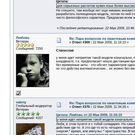
Цитата:
для серьезных расчетов нужен язык более высоко
Не спешите, там вообще нет еще никаких множест
разработать полноценную модель, потом по ней с
чисто философского характера. Предлагаю всем ж
«
Последнее редактирование: 22 Мая 2009, 10:4
Любовь
Re: Пара вопросов по квантовым ком
Ветеран
«
Ответ #369 :
22 Мая 2009, 11:16:10 »
Сообщений: 7250
Станислав
у меня идет неприятие такой модели изначально, п
координате, т.е. предполагает некую дистанцию в
без временные акты - это обсчет пареметров одного
но это действа математические... их можно без вм
valeriy
Re: Пара вопросов по квантовым ком
Глобальный модератор
«
Ответ #370 :
22 Мая 2009, 11:34:26 »
Ветеран
Цитата: Любовь от 22 Мая 2009, 11:16:10
Сообщений: 4167
у меня идет неприятие такой модели изначально
Люба, в этом пункте я с тобой солидарен. На сам
действие где-то. А это где-то есть четырех-мерн
энергия * время, или импульс * пространство. В 
втором случае она характеризует вращательные д