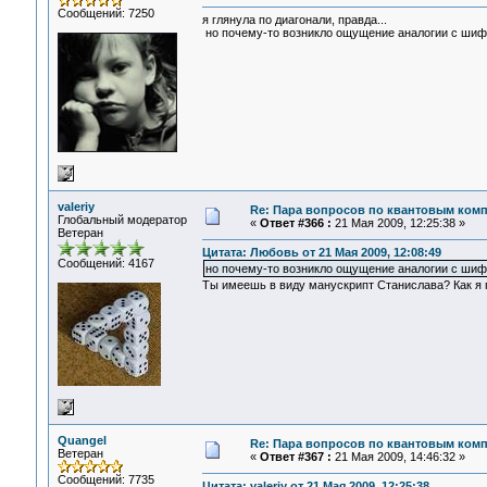
Сообщений: 7250
я глянула по диагонали, правда...
но почему-то возникло ощущение аналогии с шифр
valeriy
Re: Пара вопросов по квантовым ком
Глобальный модератор
«
Ответ #366 :
21 Мая 2009, 12:25:38 »
Ветеран
Цитата: Любовь от 21 Мая 2009, 12:08:49
Сообщений: 4167
но почему-то возникло ощущение аналогии с шифр
Ты имеешь в виду манускрипт Станислава? Как я п
Quangel
Re: Пара вопросов по квантовым ком
Ветеран
«
Ответ #367 :
21 Мая 2009, 14:46:32 »
Сообщений: 7735
Цитата: valeriy от 21 Мая 2009, 12:25:38