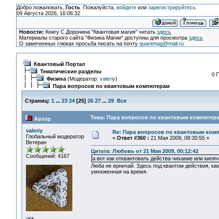
Добро пожаловать,
Гость
. Пожалуйста,
войдите
или
зарегистрируйтесь
.
09 Августа 2026, 16:06:32
Новости:
Книгу С.Доронина "Квантовая магия" читать
здесь
Материалы старого сайта "Физика Магии" доступны для просмотра
здесь
О замеченных глюках просьба писать на почту
quantmag@mail.ru
Квантовый Портал
Тематические разделы
0 
Физика
(Модератор:
valeriy
)
Пара вопросов по квантовым компютерам
Страниц:
1
...
23
24
[
25
]
26
27
...
29
Все
Тема: Пара вопросов по квантовым компютера
Автор
valeriy
Re: Пара вопросов по квантовым ком
Глобальный модератор
«
Ответ #360 :
21 Мая 2009, 08:30:55 »
Ветеран
Цитата: Любовь от 21 Мая 2009, 00:12:42
Сообщений: 4167
а вот как отквантовать действа чихание или кипя
Люба не ерничай. Здесь под квантом действия, ка
умноженная на время.