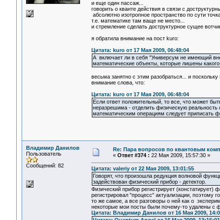
и еще один пассаж...
говорить о кванте действия в связи с доструктурны
абсолютно изотропное пространство по сути точка, 
т.е. математике там ваще не место...
и стремление сделать доструктурное сущее вотчино
я обратила внимание на пост kuro:
Цитата: kuro от 17 Мая 2009, 06:48:04
А включает ли в себя "Универсум не имеющий вн
математические объекты, которые лишены какого
весьма занятно с этим разобраться... и поскольку
внимание слова, что:
Цитата: kuro от 17 Мая 2009, 06:48:04
Если ответ положительный, то все, что может бы
неразрешима - отделить физическую реальность 
математическим операциям следует приписать ф
Владимир Данилов
Re: Пара вопросов по квантовым ком
Пользователь
«
Ответ #374 :
22 Мая 2009, 15:57:30 »
Сообщений: 82
Цитата: valeriy от 22 Мая 2009, 13:01:55
Говорят, что произошла редукция волновой функци
задействован физический прибор - детектор.
Физический прибор регистрирует (констатирует) фа
регистрировал "процесс" актуализации, поэтому го
то же самое, а все разговоры о ней как о экспе
некоторые мои посты были почему-то удалены с фо
Цитата: Владимир Данилов от 16 Мая 2009, 14:0