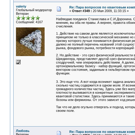
valeriy
Re: Пара вопросов по квантовым ком
Глобальный модератор
«
Ответ #349 :
20 Мая 2009, 11:33:15 »
Ветеран
Наблюдаю поединок Станислава и С.И.Доронина. С
Сообщений: 4167
мнению, вы оба не правы. А вернее, правота обои
счисления.
1. Действие на самом деле является исключител
принципом не только в классической механике но 
призму которого лучше понимается физическая реал
далеко не полный перечень названий этой сущности
рынка, фондового рынка, потребности корпораций
2. Но действие - это срез физической реальност
Шредингера, представляет другой срез физическо
сподручней, чем оперировать действием. А далее 
ортонормальному базису - набор функций, ортогон
вектором состояния, заданным в гильбертовом про
функции.
3. Это еще что. А вот когда возникет задача анал
сколько частиц содержится в одном моле. И возни
громадного количества частиц. Здесь уже без мат
плотности выливаются в конкретные эксперимента
квантовой статистики. Здесь принимаются и такие 
бозоны или фермионы. От этого зависит ход реше
Так что не дело огульно отвергать и подход, кот
своем поле.
Любовь
Re: Пара вопросов по квантовым ком
Ветеран