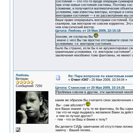
состояний — это что-то вроде операции суммиров
при этом новые состояния системы. Поэтому сос
сложение, и получаются математические объекты 
условиям, нам известны векторы, которые и соп
векторами состояния — к их рассмотрению мы се
Ваше право оперировать векторами состояний. Одн
скаляром, как вектором не совсем корректно. Это
чем классический вектор.
Цитата: Любовь от 19 Мая 2009, 22:15:18
похоже, не согласны Вы
иначе с чего Вы так яростно отстаиваете свою то
условиями, т.е. вектором состояния...
Было бы странно, если бы я не аргументировал св
граничными условиями, т.е. вектором состояния",
заключения неизбежно тоже фантомны, не имеют 
Любовь
Re: Пара вопросов по квантовым ком
Ветеран
«
Ответ #347 :
20 Мая 2009, 10:34:04 »
Сообщений: 7250
Цитата: Станислав от 20 Мая 2009, 10:14:26
Проблема совсем в другом, эти заключения неиз
каким же образом Вы считаете свои заключенния
Вы - сам абсолют?
все Ваши знания суть те же фантомы, бо Вы сами
так что не надо выдавать желаемое Вами за дейст
а чем он лучше других?
- тем - что он Ваш и ближе к телу?
Вы делаете СИДу замечание об отсутствии логики.
замечу - Вашей логики...