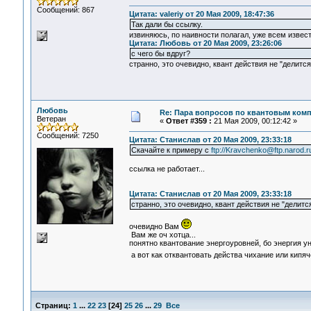
Сообщений: 867
Цитата: valeriy от 20 Мая 2009, 18:47:36
Так дали бы ссылку.
извиняюсь, по наивности полагал, уже всем извес
Цитата: Любовь от 20 Мая 2009, 23:26:06
с чего бы вдруг?
странно, это очевидно, квант действия не "делится
Любовь
Re: Пара вопросов по квантовым ком
Ветеран
«
Ответ #359 :
21 Мая 2009, 00:12:42 »
Сообщений: 7250
Цитата: Станислав от 20 Мая 2009, 23:33:18
Скачайте к примеру с
ftp://Kravchenko@ftp.narod.ru/
ссылка не работает...
Цитата: Станислав от 20 Мая 2009, 23:33:18
странно, это очевидно, квант действия не "делится
очевидно Вам
Вам же оч хотца...
понятно квантование энергоуровней, бо энергия ун
а вот как отквантовать действа чихание или кипяч
Страниц:
1
...
22
23
[
24
]
25
26
...
29
Все