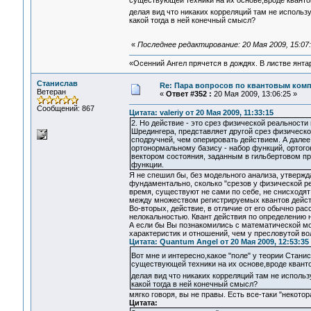
существующей техники на их основе,вроде квант
делая вид что никаких корреляций там не использ
какой тогда в ней конечный смысл?
«
Последнее редактирование: 20 Мая 2009, 15:07
«Осенний Ангел прячется в дождях. В листве янтарн
Станислав
Re: Пара вопросов по квантовым ком
Ветеран
«
Ответ #352 :
20 Мая 2009, 13:06:25 »
Сообщений: 867
Цитата: valeriy от 20 Мая 2009, 11:33:15
2. Но действие - это срез физической реальност
Шредингера, представляет другой срез физическо
сподручней, чем оперировать действием. А далее
ортонормальному базису - набор функций, ортого
вектором состояния, заданным в гильбертовом про
функции.
Я не спешил бы, без модельного анализа, утвержда
фундаментально, сколько "срезов у физической ре
время, существуют не сами по себе, не снисходя
между множеством регистрируемых квантов дейст
Во-вторых, действие, в отличие от его обычно р
нелокальностью. Квант действия по определению 
А если бы Вы познакомились с математической м
характеристик и отношений, чем у пресловутой во
Цитата: Quantum Angel от 20 Мая 2009, 12:53:35
Вот мне и интересно,какое "поле" у теории Стани
существующей техники на их основе,вроде квант
делая вид что никаких корреляций там не использ
какой тогда в ней конечный смысл?
мягко говоря, вы не правы. Есть все-таки "некот
Цитата: