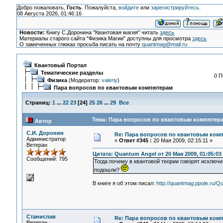
Добро пожаловать,
Гость
. Пожалуйста,
войдите
или
зарегистрируйтесь
.
08 Августа 2026, 01:46:16
Новости:
Книгу С.Доронина "Квантовая магия" читать
здесь
Материалы старого сайта "Физика Магии" доступны для просмотра
здесь
О замеченных глюках просьба писать на почту
quantmag@mail.ru
Квантовый Портал
Тематические разделы
0 П
Физика
(Модератор:
valeriy
)
Пара вопросов по квантовым компютерам
Страниц:
1
...
22
23
[
24
]
25
26
...
29
Все
Тема: Пара вопросов по квантовым компютера
Автор
С.И. Доронин
Re: Пара вопросов по квантовым ком
Администратор
«
Ответ #345 :
20 Мая 2009, 02:15:11 »
Ветеран
Цитата: Quantum Angel от 20 Мая 2009, 01:05:03
Сообщений: 795
Тогда почему в квантовой теории говорят исключи
подошли?
В книге я об этом писал:
http://quantmag.ppole.ru/Q
Станислав
Re: Пара вопросов по квантовым ком
Ветеран