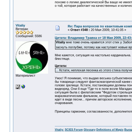
похоже о логике диалектической Вы ваще не имее
о той, которая работает на качественных и количе
Vitaliy
Re: Пара вопросов по квантовым ком
Ветеран
«
Ответ #348 :
20 Мая 2009, 10:41:05 »
Сообщений: 5586
Цитата: Владимир Травка от 18 Мая 2009, 22:43
Vitaliy
мне тоже очень нравится этот стих у Забол
заснуть поглубже, потому как наступают новые 
Мне кажется, ситуация на настолько кардинальна
блестяще.
Цитата:
... Кстати, неплохая песенка из этого стиха получ
Материалист
Ужос! Я понимаю, что выдаю весьма субъективное 
бы товарищи следуют фантасмагорической канве ис
голове зрелище. Кстати, постановщики должны пон
видеоряд. Они б еще "Где-то в поле возле Магадан
ситуация была с филатовским "Федотом стрельцом
маразматическим фильмом, который поставлен по
идет в виде песни... причем авторское исполнение
очарования.
Принципы гармонии, согласованности, дополнительн
Vitaliy:
SCIES Forum
Glossary
Definitions of Magic
Высш