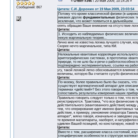
«
Ответ #346 :
20 Мая 2009, 10:14:26 »
Сообщений: 867
Цитата: С.И. Доронин от 19 Мая 2009, 23:03:54
Потому что кроме классической физики (в широком
никаких других
фундаментальных
физических тео
исключаю, что может появиться в дальнейшем.
опять обращаю Ваше внимание на отсутствие лог
Цитата:
1. Исходить из наблюдаемых физических величин,
некую маргинальную теорию...
Лично мне не известна логика лучшего случая, ко
Скорее нечто маргинальное, типа КМ.
Цитата:
Нелокальные квантовые корреляции используются 
криптографических системах, в прототипах квант
природе, то не шло бы и речи о работоспособност
подтверждено экспериментально, ссылки на работ
угу, такой логикой легко обосновывается влияние
величины, которую Вы считаете сугубо физической,
Цитата:
По-моему, более правильно было бы сказать, что
существует математический аппарат для описания
терминах «действий»? Без этого говорить о том,
сопоставить результаты измерения наших прибор
Правильно говорить следует только о том, что ес
регистрируются. Трактовка, "что все физические 
действительного (квантованного действия) между 
тем, что оперирование идет именно фантомных час
действие, к примеру, умножение оператора Гамиль
аппарат", мягко говоря, изначально и заведомо у
те временя матаппараты, наоборот, и натурфилос
удивлен Вашей позицией, но констатирую, новой т
Цитата:
Вместе с тем, расширение класса состояний, из
специфические особенности в структуре математи