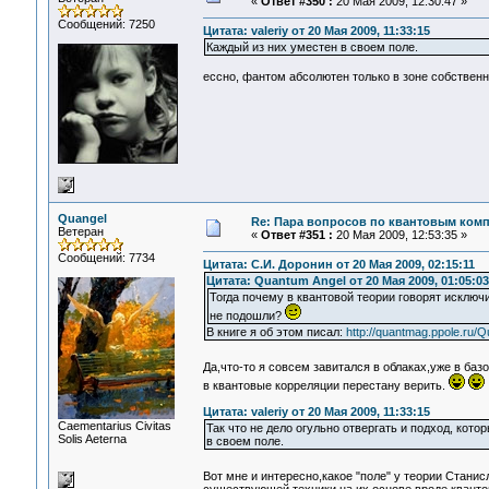
«
Ответ #350 :
20 Мая 2009, 12:30:47 »
Сообщений: 7250
Цитата: valeriy от 20 Мая 2009, 11:33:15
Каждый из них уместен в своем поле.
ессно, фантом абсолютен только в зоне собственно
Quangel
Re: Пара вопросов по квантовым ком
Ветеран
«
Ответ #351 :
20 Мая 2009, 12:53:35 »
Сообщений: 7734
Цитата: С.И. Доронин от 20 Мая 2009, 02:15:11
Цитата: Quantum Angel от 20 Мая 2009, 01:05:03
Тогда почему в квантовой теории говорят исключ
не подошли?
В книге я об этом писал:
http://quantmag.ppole.ru/
Да,что-то я совсем завитался в облаках,уже в баз
в квантовые корреляции перестану верить.
Цитата: valeriy от 20 Мая 2009, 11:33:15
Сaementarius Civitas
Так что не дело огульно отвергать и подход, кот
Solis Aeterna
в своем поле.
Вот мне и интересно,какое "поле" у теории Станис