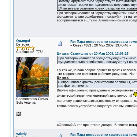
Замечу, аргумент, типа "существует математическ
физические теории не подгонялись под существу
КМ вызывали развитие новых разделов математик
Про "отворачивание" от "существующей техники" д
фундаментально ошибаетесь, пожалуй я тут на гол
воспринимается в штыки. А конечный смысл всегда
Quangel
Re: Пара вопросов по квантовым ком
Ветеран
«
Ответ #353 :
20 Мая 2009, 13:40:46 »
Сообщений: 7734
Цитата: Станислав от 20 Мая 2009, 13:06:25
Про "отворачивание" от "существующей техники" 
фундаментально ошибаетесь, пожалуй я тут на го
Ну как же,на ваш вопрос привести факты нелокал
эти корреляции являются рабочим ресурсом. На чт
Цитата:
Я спрашивал о фактах регистрации величины, кото
вас фактов тоже нет
Вполне официально проведенные эксперименты по
физической величины квантовой запутанности?
Сaementarius Civitas
на голову выше католиков,поскольку их ересь сто
Solis Aeterna
технического устройства,недоступного нынешней 
«Осенний Ангел прячется в дождях. В листве янтарн
valeriy
Re: Пара вопросов по квантовым ком