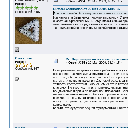
Глобальный модератор
«
Ответ #354 :
20 Мая 2009, 16:27:11 »
Ветеран
Цитата: Станислав от 20 Мая 2009, 13:06:25
Сообщений: 4167
Я не спешил бы, без модельного анализа, утвержд
Извиняюсь, я быть может коряво выразился. Я име
оказаться эффективным. Иногда имеет смысл пров
действительости посредством векторов состояний 
т.е. поддающийся ясной физической интерпретаци
Станислав
Re: Пара вопросов по квантовым ком
Ветеран
«
Ответ #355 :
20 Мая 2009, 18:34:15 »
Сообщений: 867
Все правильно, но данная схема работает при уже 
общепринятые модели базируются на вторичных м
опять же, к большому сожалению, как Вы верно у
математические выражения. Да, некий результат п
точности соответствия. В конечном счете в потр
классики. Но экзотику типа, к примеру, лазеры, 
КМ движение шарика по наклонной плоскости. Всяк
переосмысления научного багажа. Причем всякая 
разумеется, она будет скорее всего неэффективна
пассует, к примеру, для осмысления и расчетов в
корреляции.
Кстати, это будет последняя фундаментальная тео
valeriy