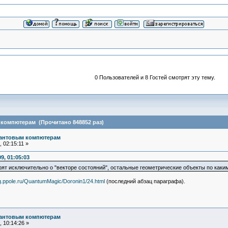
0 Пользователей и 8 Гостей смотрят эту тему.
 компютерам (Прочитано 848852 раз)
вантовым компютерам
 02:15:11 »
9, 01:05:03
орят исключительно о "векторе состояний", остальные геометрические объекты по как
g.ppole.ru/QuantumMagic/Doronin1/24.html
(последний абзац параграфа).
вантовым компютерам
 10:14:26 »