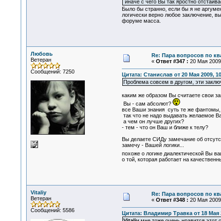
иначе с чего Вы так яростно отстаива
Было бы странно, если бы я не аргуме
логически верно любое заключение, в
форуме масса.
Любовь
Re: Пара вопросов по к
Ветеран
«
Ответ #347 :
20 Мая 2009,
Сообщений: 7250
Цитата: Станислав от 20 Мая 2009, 10
Проблема совсем в другом, эти заклю
каким же образом Вы считаете свои 
Вы - сам абсолют?
все Ваши знания суть те же фантомы,
так что не надо выдавать желаемое Ва
а чем он лучше других?
- тем - что он Ваш и ближе к телу?
Вы делаете СИДу замечание об отсутст
замечу - Вашей логики...
похоже о логике диалектической Вы в
о той, которая работает на качественн
Vitaliy
Re: Пара вопросов по к
Ветеран
«
Ответ #348 :
20 Мая 2009,
Сообщений: 5586
Цитата: Владимир Травка от 18 Мая 2
Vitaliy
мне тоже очень нравится этот с