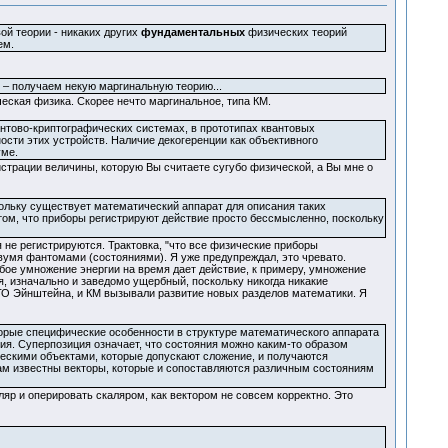
ой теории - никаких других
фундаментальных
физических теорий
ем.
 – получаем некую маргинальную теорию...
ческая физика. Скорее нечто маргинальное, типа КМ.
антово-криптографических системах, в прототипах квантовых
ости этих устройств. Наличие декогеренции как объективного
уме.
истрации величины, которую Вы считаете сугубо физической, а Вы мне о
кольку существует математический аппарат для описания таких
 том, что приборы регистрируют действие просто бессмысленно, поскольку
 не регистрируются. Трактовка, "что все физические приборы
двумя фантомами (состояниями). Я уже предупреждал, это чревато.
юбое умножение энергии на время дает действие, к примеру, умножение
ря, изначально и заведомо ущербный, поскольку никогда никакие
ТО Эйнштейна, и КМ вызывали развитие новых разделов математики. Я
орые специфические особенности в структуре математического аппарата
ия. Суперпозиция означает, что состояния можно каким-то образом
ескими объектами, которые допускают сложение, и получаются
ам известны векторы, которые и сопоставляются различным состояниям
ляр и оперировать скаляром, как вектором не совсем корректно. Это