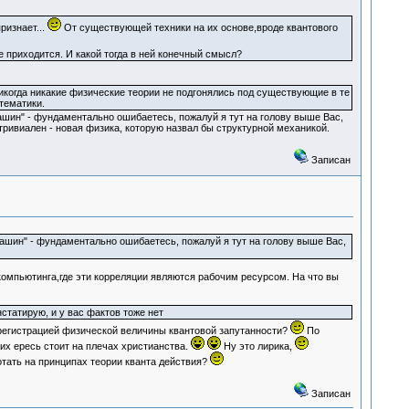
ризнает...
От существующей техники на их основе,вроде квантового
приходится. И какой тогда в ней конечный смысл?
никогда никакие физические теории не подгонялись под существующие в те
тематики.
ашин" - фундаментально ошибаетесь, пожалуй я тут на голову выше Вас,
тривиален - новая физика, которую назвал бы структурной механикой.
Записан
ашин" - фундаментально ошибаетесь, пожалуй я тут на голову выше Вас,
омпьютинга,где эти корреляции являются рабочим ресурсом. На что вы
статирую, и у вас фактов тоже нет
регистрацией физической величины квантовой запутанности?
По
 их ересь стоит на плечах христианства.
Ну это лирика,
тать на принципах теории кванта действия?
Записан