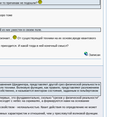
ким-то причинам не подошли?
коро тоже
й из них уместен в своем поле.
изнает...
От существующей техники на их основе,вроде квантового
приходится. И какой тогда в ней конечный смысл?
Записан
равнения Шредингера, представляет другой срез физической реальности в
ело техники. Волновую функцию, как правило, представляют разложением
собственно, и называется вектором состояния, заданным в гильбертовом
-первых, это фундаментально, сколько "срезов у физической реальности"
нисходят с небес на скрижалях, а формируются нами на основании
 свойством - нелокальностью. Квант действия по определению не может
жных характеристик и отношений, чем у пресловутой волновой функции.