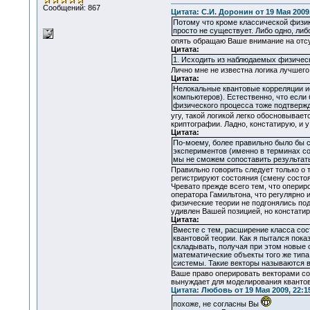
Сообщений: 867
Цитата: С.И. Доронин от 19 Мая 2009,
Потому что кроме классической физики
просто не существует. Либо одно, либ
опять обращаю Ваше внимание на отсу
Цитата:
1. Исходить из наблюдаемых физическ
Лично мне не известна логика лучшего
Цитата:
Нелокальные квантовые корреляции ис
компьютеров). Естественно, что если 
физического процесса тоже подтвержд
угу, такой логикой легко обосновывае
криптографии. Ладно, констатирую, и у
Цитата:
По-моему, более правильно было бы с
экспериментов (именно в терминах со
мы не сможем сопоставить результат
Правильно говорить следует только о 
регистрируют состояния (смену состоя
Чревато прежде всего тем, что оперир
оператора Гамильтона, что регулярно 
физические теории не подгонялись по
удивлен Вашей позицией, но констатир
Цитата:
Вместе с тем, расширение класса сос
квантовой теории. Как я пытался пок
складывать, получая при этом новые 
математические объекты того же типа
системы. Такие векторы называются в
Ваше право оперировать векторами сос
вынуждает для моделирования квантов 
Цитата: Любовь от 19 Мая 2009, 22:1
похоже, не согласны Вы