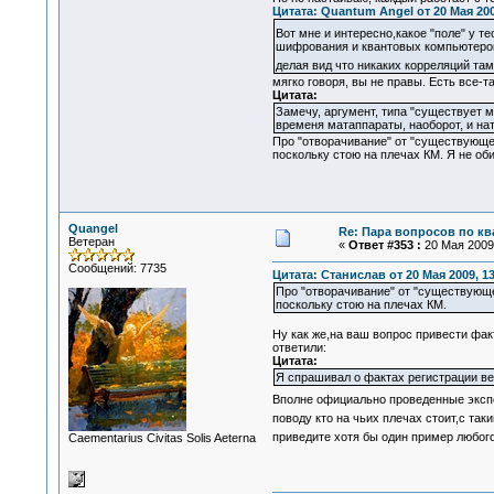
Цитата: Quantum Angel от 20 Мая 200
Вот мне и интересно,какое "поле" у т
шифрования и квантовых компьютеров
делая вид что никаких корреляций там
мягко говоря, вы не правы. Есть все-
Цитата:
Замечу, аргумент, типа "существует 
временя матаппараты, наоборот, и н
Про "отворачивание" от "существующей
поскольку стою на плечах КМ. Я не об
Quangel
Re: Пара вопросов по к
Ветеран
«
Ответ #353 :
20 Мая 2009,
Сообщений: 7735
Цитата: Станислав от 20 Мая 2009, 13
Про "отворачивание" от "существующе
поскольку стою на плечах КМ.
Ну как же,на ваш вопрос привести фа
ответили:
Цитата:
Я спрашивал о фактах регистрации вел
Вполне официально проведенные экспе
поводу кто на чьих плечах стоит,с та
приведите хотя бы один пример любог
Сaementarius Civitas Solis Aeterna