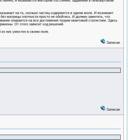
бственно, и называется вектором состояния, заданным в гильбертовом
казывает на то, сколько частиц содержится в одном моле. И возникает
без матрицы плотности просто не обойтись. И должен заметить, что
ание опирается на все достижения теории квантовой статистики. Здесь
ермионы. От этого зависит ход решений.
 из них уместен в своем поле.
Записан
Записан