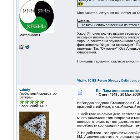
Мне кажется, ситуация на настолько к
Цитата:
... Кстати, неплохая песенка из этого
Ужос! Я понимаю, что выдаю весьма су
Материалист
исходной поэмы, а получилось жалкое 
хорошо ложится на звуковой и/или вид
филатовским "Федотом стрельцом". Ра
примеры. Так "Окурочек" Юза Алешковс
очарования.
Принципы гармонии, согласованности, д
Vitaliy:
SCIES Forum
Glossary
Definitions o
valeriy
Re: Пара вопросов по к
Глобальный модератор
«
Ответ #349 :
20 Мая 2009,
Ветеран
Наблюдаю поединок Станислава и С.И.Д
Сообщений: 4167
правотой в той мере, в какой каждый 
1. Действие на самом деле является 
много занимался этим вопросом и такж
ценнось, стоимость - вот далеко не по
потребности корпораций и вообще, та
2. Но действие - это срез физической
КМ. И должен заметить, что решать ур