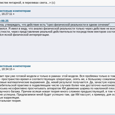
истве янтарной, в переливах света...» (c)
вантовым компютерам
 16:27:11 »
:06:25
за, утверждать, что действие есть "срез физической реальности в одном сечении".
ился. Я имел в виду, что анализ физической реальности только через действие не в
тности, через представление реальной действительости посредством векторов состоя
йся ясной физической интерпретации.
вантовым компютерам
 18:34:15 »
ает при уже готовой модели и только в рамках этой модели. Вся проблема только в т
- пространство-время и соответствующих операторах, опять же, к большому сожалени
мые математические выражения. Да, некий результат получается. Да, зачастую хорош
ребительской практике в подавляющем числе случаев более чем достаточно ньютоновско
весьма неээфективно просчитывать аппаратом КМ движение шарика по наклонной плоск
учного багажа. Причем всякая новая теория много сложнее предшествующей, в том чи
не успешна. Предлагаемое мной будет успешно там, где КМ пассует, к примеру, для 
ные корреляции.
тальная теория.