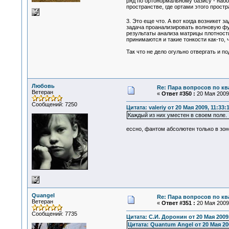
ряд по ортонормальному базису - набо
пространстве, где ортами этого прост
3. Это еще что. А вот когда возникет 
задача проанализировать волновую фун
результаты анализа матрицы плотност
принимаются и такие тонкости как-то,
Так что не дело огульно отвергать и 
Любовь
Re: Пара вопросов по к
Ветеран
«
Ответ #350 :
20 Мая 2009,
Сообщений: 7250
Цитата: valeriy от 20 Мая 2009, 11:33:
Каждый из них уместен в своем поле.
ессно, фантом абсолютен только в зоне
Quangel
Re: Пара вопросов по к
Ветеран
«
Ответ #351 :
20 Мая 2009,
Сообщений: 7735
Цитата: С.И. Доронин от 20 Мая 2009,
Цитата: Quantum Angel от 20 Мая 200