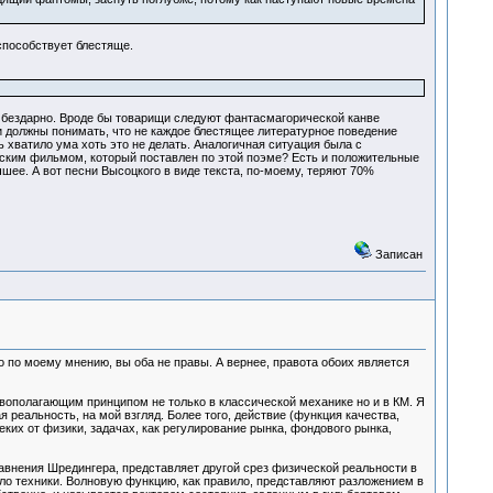
способствует блестяще.
ан бездарно. Вроде бы товарищи следуют фантасмагорической канве
ки должны понимать, что не каждое блестящее литературное поведение
ь хватило ума хоть это не делать. Аналогичная ситуация была с
ским фильмом, который поставлен по этой поэме? Есть и положительные
шее. А вот песни Высоцкого в виде текста, по-моему, теряют 70%
Записан
 по моему мнению, вы оба не правы. А вернее, правота обоих является
вополагающим принципом не только в классической механике но и в КМ. Я
реальность, на мой взгляд. Более того, действие (функция качества,
еких от физики, задачах, как регулирование рынка, фондового рынка,
авнения Шредингера, представляет другой срез физической реальности в
ло техники. Волновую функцию, как правило, представляют разложением в