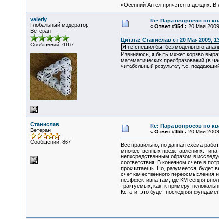
«Осенний Ангел прячется в дождях. В л
valeriy
Re: Пара вопросов по к
Глобальный модератор
«
Ответ #354 :
20 Мая 2009,
Ветеран
Цитата: Станислав от 20 Мая 2009, 13
Сообщений: 4167
Я не спешил бы, без модельного анали
Извиняюсь, я быть может коряво выраз
математических преобразований (в час
читабельный результат, т.е. поддающи
Станислав
Re: Пара вопросов по к
Ветеран
«
Ответ #355 :
20 Мая 2009,
Сообщений: 867
Все правильно, но данная схема работ
множественных представлениях, типа 
непосредственным образом в исследуе
соответствия. В конечном счете в пот
просчитаешь. Но, разумеется, будет 
счет качественного переосмысления на
неэффективна там, где КМ сегдня впол
трактуемых, как, к примеру, нелокаль
Кстати, это будет последняя фундамен