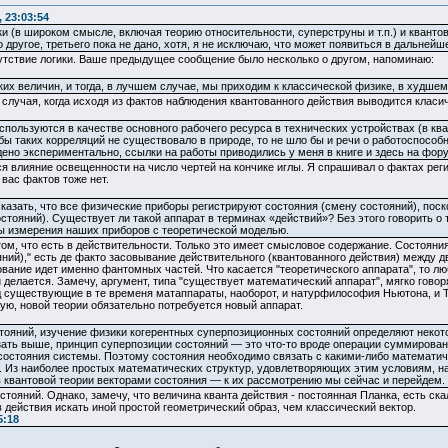
 23:03:54
 (в широком смысле, включая теорию относительности, суперструны и т.п.) и квантов
о другое, третьего пока не дано, хотя, я не исключаю, что может появиться в дальнейш
тствие логики. Ваше предыдущее сообщение было несколько о другом, напоминаю:
их величин, и тогда, в лучшем случае, мы приходим к классической физике, в худшем
 случая, когда исходя из фактов наблюдения квантованного действия выводится класи
пользуются в качестве основного рабочего ресурса в технических устройствах (в кв
бы таких корреляций не существовало в природе, то не шло бы и речи о работоспособн
ено экспериментально, ссылки на работы приводились у меня в книге и здесь на фор
тся влияние освещенности на число чертей на кончике иглы. Я спрашивал о фактах рег
 вас фактов тоже нет.
казать, что все физические приборы регистрируют состояния (смену состояний), пос
стояний). Существует ли такой аппарат в терминах «действий»? Без этого говорить о
ы измерения наших приборов с теоретической моделью.
том, что есть в действительности. Только это имеет смысловое содержание. Состояния
ний)," есть де факто засовывание действительного (квантованного действия) между 
ование идет именно фантомных частей. Что касается "теоретического аппарата", то л
и делается. Замечу, аргумент, типа "существует математический аппарат", мягко гово
д существующие в те временя матаппараты, наоборот, и натурфилософия Ньютона, и 
ую, новой теории обязательно потребуется новый аппарат.
тояний, изучение физики когерентных суперпозиционных состояний определяют некот
азать выше, принцип суперпозиции состояний — это что-то вроде операции суммирован
состояния системы. Поэтому состояния необходимо связать с какими-либо математич
. Из наиболее простых математических структур, удовлетворяющих этим условиям, н
 квантовой теории векторами состояния — к их рассмотрению мы сейчас и перейдем.
тояний. Однако, замечу, что величина кванта действия - постоянная Планка, есть ска
действия искать иной простой геометрический образ, чем классический вектор.
5:18