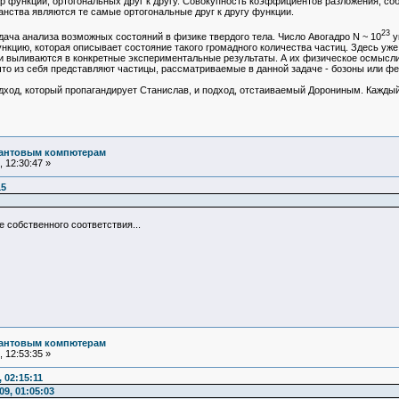
р функций, ортогональных друг к другу. Совокупность коэффициентов разложения, со
ранства являются те самые ортогональные друг к другу функции.
23
задача анализа возможных состояний в физике твердого тела. Число Авогадро N ~ 10
у
кцию, которая описывает состояние такого громадного количества частиц. Здесь уже 
и выливаются в конкретные экспериментальные результаты. А их физическое осмыслив
 что из себя представляют частицы, рассматриваемые в данной задаче - бозоны или ф
подход, который пропагандирует Станислав, и подход, отстаиваемый Дорониным. Каждый
вантовым компютерам
 12:30:47 »
15
 собственного соответствия...
вантовым компютерам
 12:53:35 »
 02:15:11
9, 01:05:03