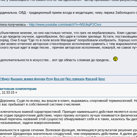
ардинальна. ОВД - традиционный прием входа в медитацию, чему лирика Заболоцкого 
 стиха получилась -
http://www.youtube.com/watch?v=N5UkpPJCtvo
бъективное мнение, но оно настолько четкое, что грех не вербализовать. Клип сдел
и до предела скучное, однообразное, без царя в голове зрелище. Кстати, постановщи
еоряд. Они б еще "Где-то в поле возле Магадана" попробовали изобразить. Хорошо хот
зве можно отличное авторское стихотворное исполнение сравнить с тем маразматиче
кого лучше идет в виде песни... причем авторское исполнение, пожалуй, не самое луч
ополнительности в искусстве... вот где область сложная до предела...
f Magic
Высшие звания форума
Prog
Box.net
Про генерала
Фэн-шуй
Блог
вантовым компютерам
 11:33:15 »
оронина. Судя по всему, вы вошли в клинч, выражаясь спортивной терминологией. Но
их вас пребывает в собственной системе счисления.
исключительно важной характеристикой. Принцип наименьшего действия является осно
е отдаю предпочтение действию, через призму которого лучше понимается физическая 
лный перечень названий этой сущности) обнаруживает себя и в таких, казалось бы дал
к-называемые, задачи макроэкономики.
 реальности в одном сечении. Волновая функция, являющаяся результатом решения ур
авнения Шредингера значительно сподручней, чем оперировать действием. А далее де