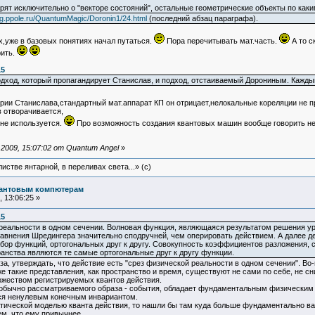
орят исключительно о "векторе состояний", остальные геометрические объекты по ка
ag.ppole.ru/QuantumMagic/Doronin1/24.html
(последний абзац параграфа).
ах,уже в базовых понятиях начал путаться.
Пора перечитывать мат.часть.
А то с
рить.
15
подход, который пропагандирует Станислав, и подход, отстаиваемый Дорониным. Кажды
еории Станислава,стандартный мат.аппарат КП он отрицает,нелокальные кореляции не пр
 отворачивается,
 не используется.
Про возможность создания квантовых машин вообще говорить не 
2009, 15:07:02 от Quantum Angel
»
истве янтарной, в переливах света...» (c)
вантовым компютерам
 13:06:25 »
15
й реальности в одном сечении. Волновая функция, являющаяся результатом решения у
равнения Шредингера значительно сподручней, чем оперировать действием. А далее д
абор функций, ортогональных друг к другу. Совокупность коэффициентов разложения, 
ранства являются те самые ортогональные друг к другу функции.
за, утверждать, что действие есть "срез физической реальности в одном сечении". Во
же такие представления, как пространство и время, существуют не сами по себе, не с
жеством регистрируемых квантов действия.
го обычно рассматриваемого образа - события, обладает фундаментальным физическим
тся ненулевым конечным инвариантом.
тической моделью кванта действия, то нашли бы там куда больше фундаментально ва
ем, что ему привычнее.