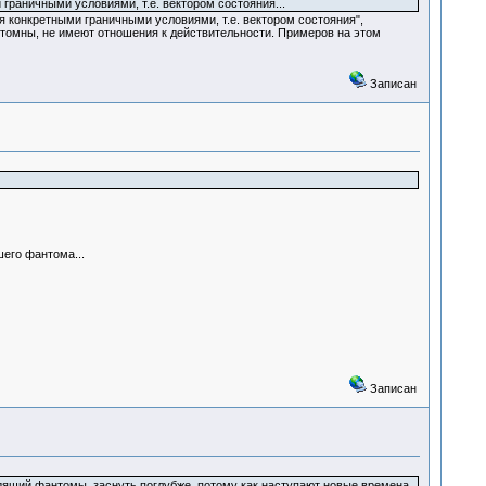
 граничными условиями, т.е. вектором состояния...
ая конкретными граничными условиями, т.е. вектором состояния",
нтомны, не имеют отношения к действительности. Примеров на этом
Записан
его фантома...
Записан
лодящий фантомы, заснуть поглубже, потому как наступают новые времена