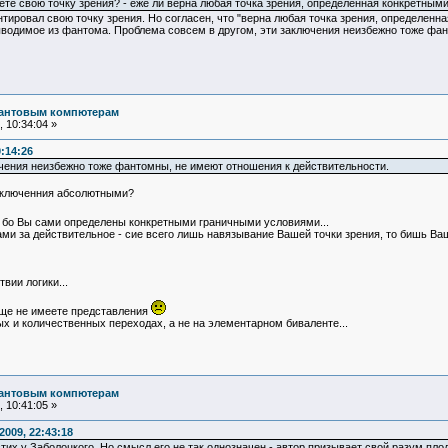
ете свою точку зрения? - еже ли верна любая точка зрения, определенная конкретными
нтировал свою точку зрения. Но согласен, что "верна любая точка зрения, определенн
ыводимое из фантома. Проблема совсем в другом, эти заключения неизбежно тоже фа
вантовым компютерам
 10:34:04 »
:14:26
чения неизбежно тоже фантомны, не имеют отношения к действительности.
заключенния абсолютными?
 бо Вы сами определены конкретными граничными условиями...
ми за действительное - сие всего лишь навязывание Вашей точки зрения, то бишь Ваш
вии логики...
аще не имеете представления
ых и количественных переходах, а не на элементарном биваленте...
вантовым компютерам
 10:41:05 »
009, 22:43:18
тих у Заболоцкого. Но смысл его не так однозначен - автор призывает свой разум,п