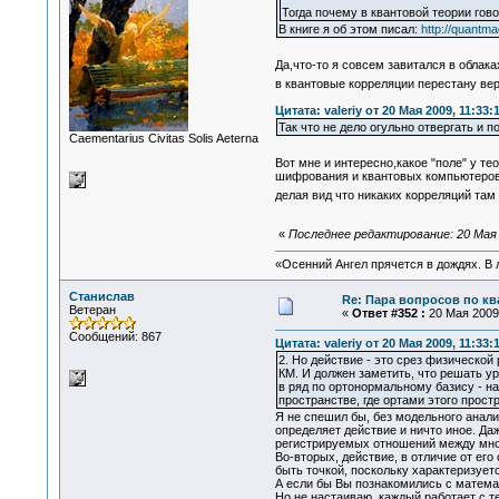
Тогда почему в квантовой теории гов
В книге я об этом писал:
http://quantm
Да,что-то я совсем завитался в облак
в квантовые корреляции перестану ве
Цитата: valeriy от 20 Мая 2009, 11:33:
Так что не дело огульно отвергать и 
Сaementarius Civitas Solis Aeterna
Вот мне и интересно,какое "поле" у т
шифрования и квантовых компьютеров
делая вид что никаких корреляций там
«
Последнее редактирование: 20 Мая 
«Осенний Ангел прячется в дождях. В л
Станислав
Re: Пара вопросов по к
Ветеран
«
Ответ #352 :
20 Мая 2009,
Сообщений: 867
Цитата: valeriy от 20 Мая 2009, 11:33:
2. Но действие - это срез физическо
КМ. И должен заметить, что решать у
в ряд по ортонормальному базису - н
пространстве, где ортами этого прост
Я не спешил бы, без модельного анали
определяет действие и ничто иное. Да
регистрируемых отношений между мно
Во-вторых, действие, в отличие от е
быть точкой, поскольку характеризуе
А если бы Вы познакомились с матема
Но не настаиваю, каждый работает с т