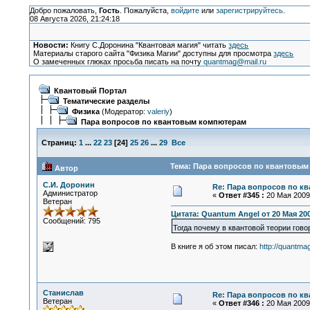
Добро пожаловать,
Гость
. Пожалуйста,
войдите
или
зарегистрируйтесь
.
08 Августа 2026, 21:24:18
Новости:
Книгу С.Доронина "Квантовая магия" читать
здесь
Материалы старого сайта "Физика Магии" доступны для просмотра
здесь
О замеченных глюках просьба писать на почту
quantmag@mail.ru
Квантовый Портал
Тематические разделы
Физика
(Модератор:
valeriy
)
Пара вопросов по квантовым компютерам
Страниц:
1
...
22
23
[
24
]
25
26
...
29
Все
Тема: Пара вопросов по квантовым
Автор
С.И. Доронин
Re: Пара вопросов по к
Администратор
«
Ответ #345 :
20 Мая 2009,
Ветеран
Цитата: Quantum Angel от 20 Мая 200
Сообщений: 795
Тогда почему в квантовой теории гов
В книге я об этом писал:
http://quantma
Станислав
Re: Пара вопросов по к
Ветеран
«
Ответ #346 :
20 Мая 2009,