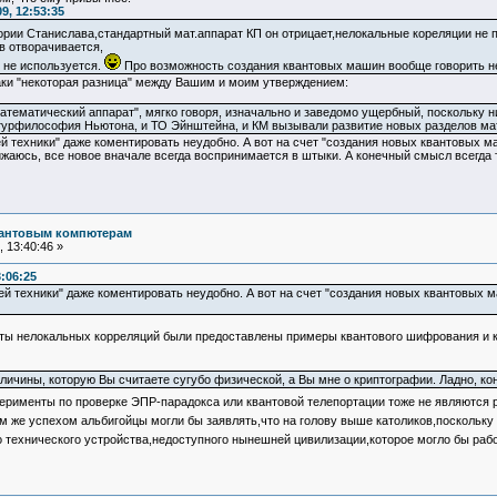
9, 12:53:35
еории Станислава,стандартный мат.аппарат КП он отрицает,нелокальные кореляции не п
 отворачивается,
 не используется.
Про возможность создания квантовых машин вообще говорить не 
таки "некоторая разница" между Вашим и моим утверждением:
математический аппарат", мягко говоря, изначально и заведомо ущербный, поскольку 
атурфилософия Ньютона, и ТО Эйнштейна, и КМ вызывали развитие новых разделов ма
 техники" даже коментировать неудобно. А вот на счет "создания новых квантовых м
ижаюсь, все новое вначале всегда воспринимается в штыки. А конечный смысл всегда 
вантовым компютерам
 13:40:46 »
:06:25
й техники" даже коментировать неудобно. А вот на счет "создания новых квантовых м
кты нелокальных корреляций были предоставлены примеры квантового шифрования и к
ичины, которую Вы считаете сугубо физической, а Вы мне о криптографии. Ладно, кон
рименты по проверке ЭПР-парадокса или квантовой телепортации тоже не являются 
ким же успехом альбигойцы могли бы заявлять,что на голову выше католиков,поскольку
о технического устройства,недоступного нынешней цивилизации,которое могло бы рабо