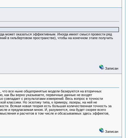
сегда может оказаться эффективным. Иногда имеет смысл провести ряд
ний в гильбертовом пространстве), чтобы на конечном этапе получить
Записан
ом, что все ныне общепринятые модели базируются на вторичных
ю, как Вы верно указываете, первичные данные не входят
о совпадает с результатами измерений. Весь вопрос в точности
й классики. Но экзотику типа, к примеру, лазеры, на ней не
ости. Всякая новая теория есть большая количественная точность за
сле и предлагаемая мною. И, разумеется, она будет скорее всего
осмысления и расчетов в том числе и обсасываемых здесь эффектов,
Записан