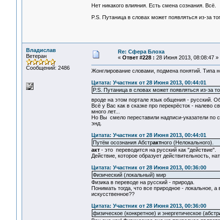
Нет никакого влияния. Есть смена сознания. Всё.
P.S. Путаница в словах может появляться из-за то
Владислав
Re: Сфера Блоха
Ветеран
«
Ответ #228 :
28 Июня 2013, 08:08:47 »
Сообщений: 2486
Жонглирование словами, подмена понятий. Типа н
Цитата: Участник от 28 Июня 2013, 00:44:01
P.S. Путаница в словах может появляться из-за т
вроде на этом портале язык общения - русский. 
Всё у Вас как в сказке про перекрёсток - налево 
много лет...
Но Вы смело переставили надписи-указатели по св
энд.
Цитата: Участник от 28 Июня 2013, 00:44:01
Путём осознания Абстр
акт
ного (Нелокального).
акт
- это переводится на русский как "действие".
Действие, которое образует действительность, нату
Цитата: Участник от 28 Июня 2013, 00:36:00
Физический (локальный) мир
Физика в переводе на русский - природа.
Понимать тогда, что все природное - локальное, 
искусственное??
Цитата: Участник от 28 Июня 2013, 00:36:00
физическое (конкретное) и энергетическое (абстр