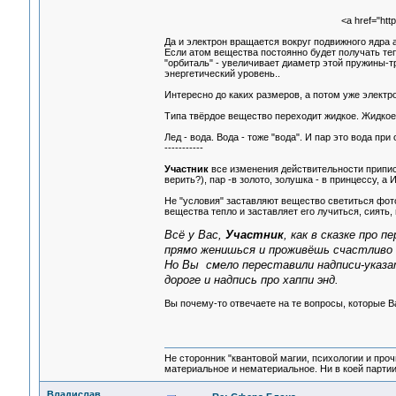
<a href="http
Да и электрон вращается вокруг подвижного ядра ат
Если атом вещества постоянно будет получать теп
"орбиталь" - увеличивает диаметр этой пружины-т
энергетический уровень..
Интересно до каких размеров, а потом уже электро
Типа твёрдое вещество переходит жидкое. Жидкое в
Лед - вода. Вода - тоже "вода". И пар это вода при
-----------
Участник
все изменения действительности приписы
верить?), пар -в золото, золушка - в принцессу, а
Не "условия" заставляют вещество светиться фотон
вещества тепло и заставляет его лучиться, сиять,
Всё у Вас,
Участник
, как в сказке про 
прямо женишься и проживёшь счастливо 
Но Вы смело переставили надписи-указат
дороге и надпись про хаппи энд.
Вы почему-то отвечаете на те вопросы, которые В
Не сторонник "квантовой магии, психологии и проч
материальное и нематериальное. Ни в коей партии
Владислав