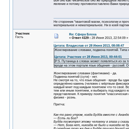
Вон оно как! Физическое оно же природное являетс
явление и потому противопоставлено Вами приро
Не сторонник "квантовой магии, психологии и проч
материальное и нематериальное. Ни в коей партии
Участник
Re: Сфера Блоха
Гость
«
Ответ #229 :
28 Июня 2013, 22:54:09 »
Цитата: Владислав от 28 Июня 2013, 08:08:47
Жонглирование словами, подмена понятий. Типа 
Цитата: Участник от 28 Июня 2013, 00:44:01
P.S. Путаница в словах может появляться из-за т
вроде на этом портале язык общения - русский. 
Жонглирование словами (фантиками) - да.
Подмена понятий (сути) - нет.
Не смотря на то, что язык общения - вроде бы оди
определённо камень (человек с мёртвым фиксирова
каждый мнит под каждым понятием что-то своё. Во
тем или иным понятием, и выбирать под каждого 
представления. К примеру понятия "классическая ф
физике - рознь.
Притча:
Как-то рано утром, когда Будда вместе с Анандо
— Есть ли Бог?
Будда посмотрел этому человеку в глаза и сказа
— Нет, Бога нет, никогда не было и никогда не б
В середине того же дня к Будде пришел другой че