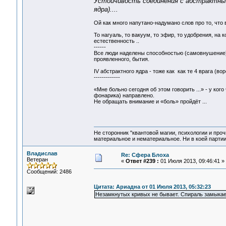
Устойчивость соединения с абстрактным
ядра)....
Ой как много напутано-надумано слов про то, что
То нагуаль, то вакуум, то эфир, то удобрения, на 
естественность ..
------
Все люди наделены способностью (самовнушение) п
проявленного, бытия.
IV абстрактного ядра - тоже как как те 4 врага (вор
-------------
«Мне больно сегодня об этом говорить ...» - у кого 
фонарика) направлено.
Не обращать внимание и «боль» пройдёт ...
Не сторонник "квантовой магии, психологии и проч
материальное и нематериальное. Ни в коей партии
Владислав
Re: Сфера Блоха
Ветеран
«
Ответ #239 :
01 Июля 2013, 09:46:41 »
Сообщений: 2486
Цитата: Ариадна от 01 Июля 2013, 05:32:23
Незамкнутых кривых не бывает. Спираль замыкае