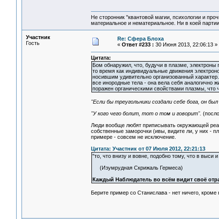
Не сторонник "квантовой магии, психологии и проч
материальное и нематериальное. Ни в коей партии
Участник
Re: Сфера Блоха
Гость
«
Ответ #233 :
30 Июня 2013, 22:06:13 »
Цитата:
Бом обнаружил, что, будучи в плазме, электроны 
то время как индивидуальные движения электрон
носившим удивительно организованный характер.
все инородные тела - она вела себя аналогично жи
поражен органическими свойствами плазмы, что ч
"Если бы треугольники создали себе бога, он бы
"У кого чего болит, тот о том и говорит".
(посло
Люди вообще любят приписывать окружающей реаль
собственные заморочки (ивы, видите ли, у них - пла
примере - совсем не исключение.
Цитата: Участник от 07 Июля 2012, 22:21:13
"то, что внизу и вовне, подобно тому, что в выси и
(Изумрудная Скрижаль Гермеса)
Каждый Наблюдатель во всём видит своё отра
Берите пример со Станислава - нет ничего, кроме к