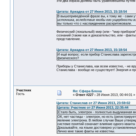
эти два образа должны быть уравновешены путём 
Цитата: Ариадна от 27 Июня 2013, 15:18:54
В вышеприведённой фразе вы, к тому же - сами 
источника, вследствие якобы его ущербности в
вы только что с наслаждением раскритиковали.
Физический (локальный) мир (или - "мир приборов
сознаний (также как и доказательство, или - факт
представление.
Цитата: Ариадна от 27 Июня 2013, 15:18:54
И ещё вопрос: если прибор Станислава зарегистри
физического?
Приборы у Станислава, как всем известно, - не вр
Станислава - вообще не существует! Энергия и п
Участник
Re: Сфера Блоха
Гость
«
Ответ #227 :
28 Июня 2013, 00:44:01 »
Цитата: Станислав от 27 Июня 2013, 23:59:02
Цитата: Участник от 27 Июня 2013, 22:35:44
Стало быть, электрон - полностью выдуманная м
ОК, нет частицы - электрон, но есть (регистриру
явление электрона. В любом случае Ваше утвержд
системе понятий означает влияние одного кванта 
Доказывайте, на языке достоверно установленных
Лично мне такие факты не известны.