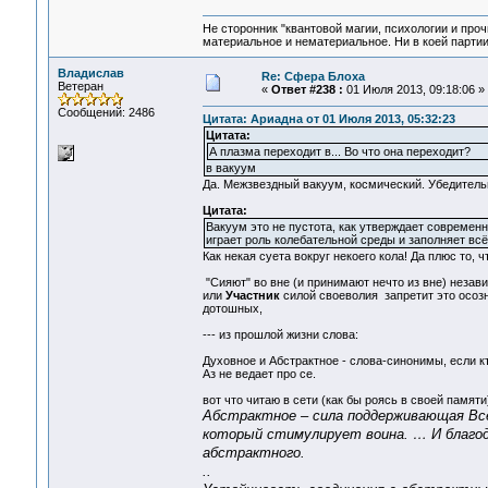
Не сторонник "квантовой магии, психологии и проч
материальное и нематериальное. Ни в коей партии
Владислав
Re: Сфера Блоха
Ветеран
«
Ответ #238 :
01 Июля 2013, 09:18:06 »
Сообщений: 2486
Цитата: Ариадна от 01 Июля 2013, 05:32:23
Цитата:
А плазма переходит в... Во что она переходит?
в вакуум
Да. Межзвездный вакуум, космический. Убедительн
Цитата:
Вакуум это не пустота, как утверждает совреме
играет роль колебательной среды и заполняет вс
Как некая суета вокруг некоего кола! Да плюс то,
"Сияют" во вне (и принимают нечто из вне) незав
или
Участник
силой своеволия запретит это осозн
дотошных,
--- из прошлой жизни слова:
Духовное и Абстрактное - слова-синонимы, если кт
Аз не ведает про се.
вот что читаю в сети (как бы роясь в своей памяти
Абстрактное – сила поддерживающая Все
который стимулирует воина. … И благода
абстрактного.
..