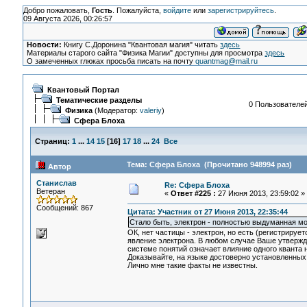
Добро пожаловать,
Гость
. Пожалуйста,
войдите
или
зарегистрируйтесь
.
09 Августа 2026, 00:26:57
Новости:
Книгу С.Доронина "Квантовая магия" читать
здесь
Материалы старого сайта "Физика Магии" доступны для просмотра
здесь
О замеченных глюках просьба писать на почту
quantmag@mail.ru
Квантовый Портал
Тематические разделы
0 Пользователей
Физика
(Модератор:
valeriy
)
Сфера Блоха
Страниц:
1
...
14
15
[
16
]
17
18
...
24
Все
Тема: Сфера Блоха (Прочитано 948994 раз)
Автор
Станислав
Re: Сфера Блоха
Ветеран
«
Ответ #225 :
27 Июня 2013, 23:59:02 »
Сообщений: 867
Цитата: Участник от 27 Июня 2013, 22:35:44
Стало быть, электрон - полностью выдуманная м
ОК, нет частицы - электрон, но есть (регистриру
явление электрона. В любом случае Ваше утвержде
системе понятий означает влияние одного кванта н
Доказывайте, на языке достоверно установленных 
Лично мне такие факты не известны.