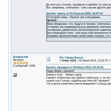
Да чего уж о пчелах, муравьях и амёбах тут рассу
Вот, например, электроны - уже совсем другое дел
Цитата: valeriy от 03 Апреля 2009, 16:07:53
Из второй главы - Касмос как голограмма:
Цитата:
Бом обнаружил, что, будучи в плазме, электроны
то время как индивидуальные движения электрон
носившим удивительно организованный характер.
все инородные тела - она вела себя аналогично ж
поражен органическими свойствами плазмы, что ч
Владислав
Re: Сфера Блоха
Ветеран
«
Ответ #231 :
30 Июня 2013, 12:52:37 »
Сообщений: 2486
Цитата: Ариадна от 29 Июня 2013, 04:10:01
Надо ближе к физике!
Ближе к телу - ближе к делу.
Говорят эллипсные про орбиты-орбитали, а их нет
скоростью Солнца, подобна растянутой "пружине" т
Но и центр галактики (центр вращения Солнца) дви