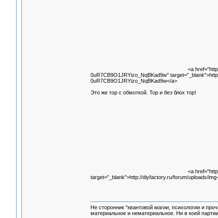
<a href="ht
0uR7CB9O1JRYizo_NqBKad9w" target="_blank">htt
0uR7CB9O1JRYizo_NqBKad9w</a>
Это же тор с обмоткой. Тор и без блох тор!
<a href="htt
target="_blank">http://diyfactory.ru/forum/uploads/i
Не сторонник "квантовой магии, психологии и проч
материальное и нематериальное. Ни в коей партии