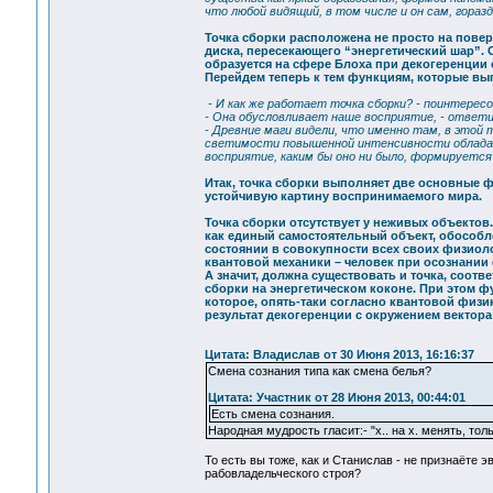
что любой видящий, в том числе и он сам, гораз
Точка сборки расположена не просто на повер
диска, пересекающего “энергетический шар”.
образуется на сфере Блоха при декогеренции
Перейдем теперь к тем функциям, которые вып
- И как же работает точка сборки? - поинтересо
- Она обусловливает наше восприятие, - ответи
- Древние маги видели, что именно там, в этой
светимости повышенной интенсивности обладает
восприятие, каким бы оно ни было, формируется 
Итак, точка сборки выполняет две основные 
устойчивую картину воспринимаемого мира.
Точка сборки отсутствует у неживых объектов.
как единый самостоятельный объект, обособл
состоянии в совокупности всех своих физиолог
квантовой механики – человек при осознании
А значит, должна существовать и точка, соотв
сборки на энергетическом коконе. При этом 
которое, опять-таки согласно квантовой физик
результат декогеренции с окружением вектора 
Цитата: Владислав от 30 Июня 2013, 16:16:37
Смена сознания типа как смена белья?
Цитата: Участник от 28 Июня 2013, 00:44:01
Есть смена сознания.
Народная мудрость гласит:- "х.. на х. менять, тол
То есть вы тоже, как и Станислав - не признаёте
рабовладельческого строя?