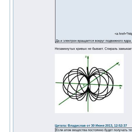
<a href="htt
Да и электрон вращается вокруг подвижного ядра а
Незамкнутых кривых не бывает. Спираль замыкает
Цитата: Владислав от 30 Июня 2013, 12:52:37
Если атом вещества постоянно будет получать те