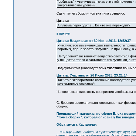
"орбиталь" - увеличивает диаметр этой пружины-т
энергетический уровень..
Сдвиг точки сборки -> смена типа сознания.
Цитата:
А плазма переходит в... Во что она переходит?
в вакуум
Цитата: Владислав от 30 Июня 2013, 12:52:37
Участник все изменения действительности приписы
верить?), пар -в золото, золушка - в принцессу, а
Не "условия" заставляют вещество светиться фото
у вещества тепло и заставляет его лучиться, сия
Под субъектом (наблюдателем)
Участник
понимает
Цитата: Участник от 26 Июня 2013, 23:21:14
Так что в эксперименте сознание наблюдателя уч
коллективное сознание).
Человеческая плоскость восприятия изображена н
С. Доронин рассматривает осознание - как формир
сборки:
Предыдущий материал по сфере Блоха поможе
“точка сборки”, которая описана у Кастанеды
Обратимся к Кастанеде:
…они научились видеть энергетическую сущность
существа как яркие образования, формой напоми