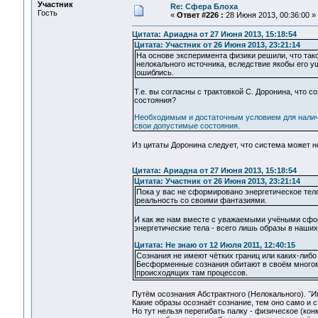
Участник
Re: Сфера Блоха
Гость
«
Ответ #226 :
28 Июня 2013, 00:36:00 »
Цитата: Ариадна от 27 Июня 2013, 15:18:54
Цитата: Участник от 26 Июня 2013, 23:21:14
На основе эксперимента физики решили, что так
нелокального источника, вследствие якобы его у
ошиблись.
Т.е. вы согласны с трактовкой С. Доронина, что 
состояния?
Необходимым и достаточным условием для наличи
свои допустимые состояния.
Из цитаты Доронина следует, что система может 
Цитата: Ариадна от 27 Июня 2013, 15:18:54
Цитата: Участник от 26 Июня 2013, 23:21:14
Пока у вас не сформировано энергетическое тело 
реальность со своими фантазиями.
И как же нам вместе с уважаемыми учёными сформ
энергетические тела - всего лишь образы в наших
Цитата: Не знаю от 12 Июля 2011, 12:40:15
Сознания не имеют чётких границ или каких-либо
Бесформенные сознания обитают в своём многоме
происходящих там процессов.
Путём осознания Абстрактного (Нелокального).
"И
Какие образы осознаёт сознание, тем оно само и с
Но тут нельзя перегибать палку - физическое (кон