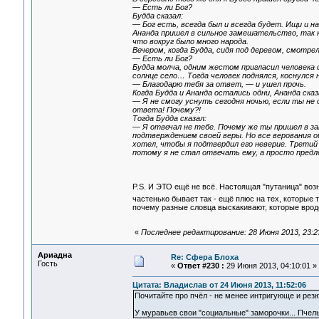
— Есть ли Бог?
Будда сказал:
— Бог есть, всегда был и всегда будет. Ищи и н
Ананда пришел в сильное замешательство, так 
что вокруг было много народа.
Вечером, когда Будда, сидя под деревом, смотрел
— Есть ли Бог?
Будда молча, одним жестом пригласил человека с
солнце село… Тогда человек поднялся, коснулся н
— Благодарю тебя за ответ, — и ушел прочь.
Когда Будда и Ананда остались одни, Ананда сказ
— Я не смогу уснуть сегодня ночью, если ты не
ответа! Почему?!
Тогда Будда сказал:
— Я отвечал не тебе. Почему же ты пришел в за
подтверждением своей веры. Но все верования о
хотел, чтобы я подтвердил его неверие. Трети
потому я не стал отвечать ему, а просто предл
P.S. И ЭТО ещё не всё. Настоящая "путаница" возни
частенько бывает так - ещё плюс на тех, которые т
почему разные словца выскакивают, которые вроде
«
Последнее редактирование: 28 Июня 2013, 23:2
Ариадна
Re: Сфера Блоха
Гость
«
Ответ #230 :
29 Июня 2013, 04:10:01 »
Цитата: Владислав от 24 Июня 2013, 11:52:06
Почитайте про пчёл - не менее интригующе и резю
У муравьев свои "социальные" заморочки... Пчелы