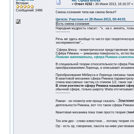
Re: Сфера Блоха
Ветеран
«
Ответ #232 :
30 Июня 2013, 16:16:37 »
Сообщений: 2486
Смена сознания типа как смена белья?
Цитата: Участник от 28 Июня 2013, 00:44:01
Есть смена сознания.
Народная мудрость гласит:- "х.. на х. менять, толь
------------
Речь же здесь вообще-то чисто про теоретическую
экспериментом"...
Сфера блоха - геометрическое представление прос
Сфе́ра Ри́мана — риманова поверхность, естестве
Помимо математики, сфера Римана известн
В специальной теории относительности сфера Ри
преобразованиями Лоренца, и описывают искаже
Преобразования Мёбиуса и Лоренца связаны такж
В квантовой механике сфера Римана параметризуе
спина массивных частиц со спином 1/2, таких как 
В этом контексте сферу Римана называют сф
обычной сфере, только широту \theta отсчитывают от 
------------
Землеме
Риман - он геометр или проще сказать -
деятельности Римана, вот что такое сфера Римана
Квантовая механика пока тоже просто теория (
тео
Тео или део - слово известное.... потому теория э
Ор - есть ор, говорение, пахота на ниве умствован