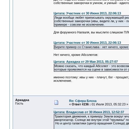
собственные заморочки в умном, и умный - идиота
Цитата: Участник от 30 Июня 2013, 22:06:13
Люди вообще любят приписывать окружающей реал
собственные заморочки (ивы, видите ли, у них - пл
примере - совсем не исключение.
Для форумного Нагваля, вы мыслите слишком ПЛ
Цитата: Участник от 30 Июня 2013, 22:06:13
Берите пример со Станислава - нет ничего, кроме 
Нет ничего, кроме Абсолютов:
Цитата: Ариадна от 29 Мая 2013, 05:27:07
Можно сказать, что каждый Абсолют - это всевоз
которые проявляются на сцене в зависимости от 
именно поэтому: ивы у них - плачут, бог - прощает
исключение.
Ариадна
Re: Сфера Блоха
Гость
«
Ответ #236 :
01 Июля 2013, 05:32:23 »
Цитата: Владислав от 30 Июня 2013, 12:52:37
Траектория движения, к примеру Земли вокруг мч
амортизатор. Солнце же внутри этой "пружины" по
Но и центр галактики (центр вращения Солнца) дви