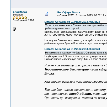
Владислав
Re: Сфера Блоха
Ветеран
«
Ответ #237 :
01 Июля 2013, 08:52:12 »
Сообщений: 2486
Цитата: Ариадна от 01 Июля 2013, 05:32:23
То есть вы тоже, как и Станислав - не признаёте
рабовладельческого строя?
Был бы жир - лепёшка пёк, да мука нету! Если бы 
Жить тем, что не может осуществиться, считаю н
Народу на Земле стало много, а людей осталось м
рабами владеет Демон Кратий посредством потреб
Цитата: Ариадна от 01 Июля 2013, 05:32:23
Незамкнутых кривых не бывает. Спираль замыкае
Неубедительно! Опять слова для верующих в чайни
Блоха" имеет магическую силу! Как и слово "Халв
Риман - он геометр или проще сказать 
Теоретическое Землемерие - вот сфе
Блоха.
Квантовая механика пока тоже просто т
Тео или део - слово известное.... потому
то, что только
верой объять
есть шан
Ор - есть ор, говорение, пахота на ниве