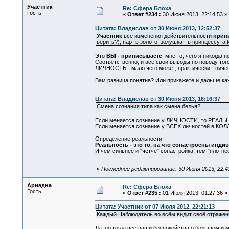
Участник
Re: Сфера Блоха
Гость
«
Ответ #234 :
30 Июня 2013, 22:14:53 »
Цитата: Владислав от 30 Июня 2013, 12:52:37
Участник
все изменения действительности
прип
верить?), пар -в золото, золушка - в принцессу, а
Это
ВЫ - приписываете
, мне то, чего я никогда н
Соответственно, и все свои выводы по поводу того
ЛИЧНОСТЬ - мало чего может, практически - нич
Вам разница понятна? Или прикажете и дальше ка
Цитата: Владислав от 30 Июня 2013, 16:16:37
Смена сознания типа как смена белья?
Если меняется сознание у ЛИЧНОСТИ, то РЕАЛЬН
Если меняется сознание у ВСЕХ личностей в КОЛ
Определение реальности:
Реальность - это то, на что сонастроены инд
И чем сильнее и "чётче" сонастройка, тем "плотне
«
Последнее редактирование: 30 Июня 2013, 22:4
Ариадна
Re: Сфера Блоха
Гость
«
Ответ #235 :
01 Июля 2013, 01:27:36 »
Цитата: Участник от 07 Июля 2012, 22:21:13
Каждый Наблюдатель во всём видит своё отражен
Да, но тогда все ваши беспокойства о большом и 