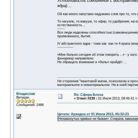
Устойчивость соединения с абстрактным
ядра)....
Ой как много напутано-надумано слов про то, что
То нагуаль, то вакуум, то эфир, то удобрения, на 
естественность ..
------
Все люди наделены способностью (самовнушение) п
проявленного, бытия.
IV абстрактного ядра - тоже как как те 4 врага (вор
-------------
«Мне больно сегодня об этом говорить ...» - у кого 
фонарика) направлено.
Не обращать внимание и «боль» пройдёт ...
Не сторонник "квантовой магии, психологии и проч
материальное и нематериальное. Ни в коей партии
Владислав
Re: Сфера Блоха
Ветеран
«
Ответ #239 :
01 Июля 2013, 09:46:41 »
Сообщений: 2486
Цитата: Ариадна от 01 Июля 2013, 05:32:23
Незамкнутых кривых не бывает. Спираль замыкае