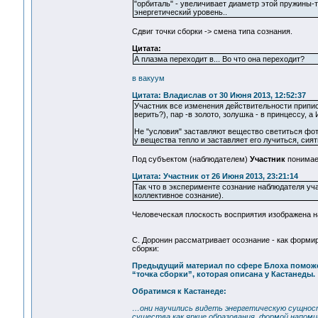
"орбиталь" - увеличивает диаметр этой пружины-т
энергетический уровень..
Сдвиг точки сборки -> смена типа сознания.
Цитата:
А плазма переходит в... Во что она переходит?
в вакуум
Цитата: Владислав от 30 Июня 2013, 12:52:37
Участник все изменения действительности приписы
верить?), пар -в золото, золушка - в принцессу, а
Не "условия" заставляют вещество светиться фото
у вещества тепло и заставляет его лучиться, сия
Под субъектом (наблюдателем)
Участник
понимает
Цитата: Участник от 26 Июня 2013, 23:21:14
Так что в эксперименте сознание наблюдателя уч
коллективное сознание).
Человеческая плоскость восприятия изображена н
С. Доронин рассматривает осознание - как формир
сборки:
Предыдущий материал по сфере Блоха поможе
“точка сборки”, которая описана у Кастанеды
Обратимся к Кастанеде:
…они научились видеть энергетическую сущность
существа как яркие образования, формой напоми