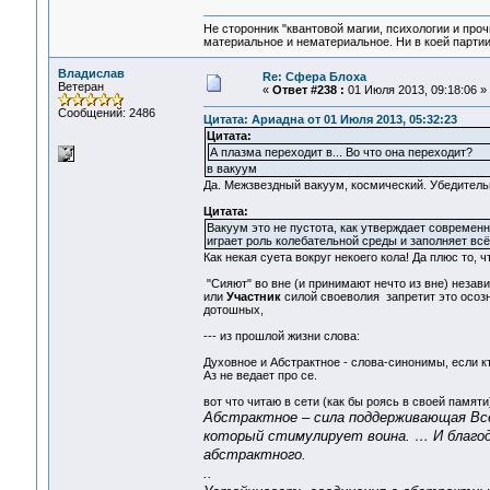
Не сторонник "квантовой магии, психологии и проч
материальное и нематериальное. Ни в коей партии
Владислав
Re: Сфера Блоха
Ветеран
«
Ответ #238 :
01 Июля 2013, 09:18:06 »
Сообщений: 2486
Цитата: Ариадна от 01 Июля 2013, 05:32:23
Цитата:
А плазма переходит в... Во что она переходит?
в вакуум
Да. Межзвездный вакуум, космический. Убедительн
Цитата:
Вакуум это не пустота, как утверждает совреме
играет роль колебательной среды и заполняет вс
Как некая суета вокруг некоего кола! Да плюс то,
"Сияют" во вне (и принимают нечто из вне) незав
или
Участник
силой своеволия запретит это осозн
дотошных,
--- из прошлой жизни слова:
Духовное и Абстрактное - слова-синонимы, если кт
Аз не ведает про се.
вот что читаю в сети (как бы роясь в своей памяти
Абстрактное – сила поддерживающая Все
который стимулирует воина. … И благода
абстрактного.
..