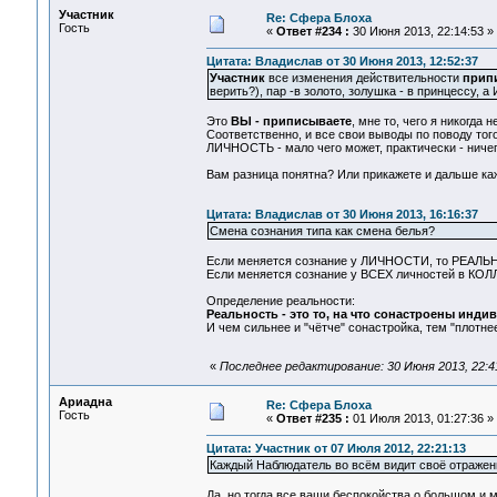
Участник
Re: Сфера Блоха
Гость
«
Ответ #234 :
30 Июня 2013, 22:14:53 »
Цитата: Владислав от 30 Июня 2013, 12:52:37
Участник
все изменения действительности
прип
верить?), пар -в золото, золушка - в принцессу, а
Это
ВЫ - приписываете
, мне то, чего я никогда н
Соответственно, и все свои выводы по поводу того
ЛИЧНОСТЬ - мало чего может, практически - нич
Вам разница понятна? Или прикажете и дальше ка
Цитата: Владислав от 30 Июня 2013, 16:16:37
Смена сознания типа как смена белья?
Если меняется сознание у ЛИЧНОСТИ, то РЕАЛЬН
Если меняется сознание у ВСЕХ личностей в КОЛ
Определение реальности:
Реальность - это то, на что сонастроены инд
И чем сильнее и "чётче" сонастройка, тем "плотне
«
Последнее редактирование: 30 Июня 2013, 22:4
Ариадна
Re: Сфера Блоха
Гость
«
Ответ #235 :
01 Июля 2013, 01:27:36 »
Цитата: Участник от 07 Июля 2012, 22:21:13
Каждый Наблюдатель во всём видит своё отражен
Да, но тогда все ваши беспокойства о большом и 