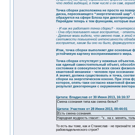
что любой видящий, в том числе и он сам, гораз
Точка сборки расположена не просто на повер
диска, пересекающего “энергетический шар”.
образуется на сфере Блоха при декогеренции
Перейдем теперь к тем функциям, которые вып
- И как же работает точка сборки? - поинтересо
- Она обусловливает наше восприятие, - ответи
- Древние маги видели, что именно там, в этой
светимости повышенной интенсивности обладает
восприятие, каким бы оно ни было, формируется 
Итак, точка сборки выполняет две основные 
устойчивую картину воспринимаемого мира.
Точка сборки отсутствует у неживых объектов.
как единый самостоятельный объект, обособл
состоянии в совокупности всех своих физиолог
квантовой механики – человек при осознании
А значит, должна существовать и точка, соотв
сборки на энергетическом коконе. При этом 
которое, опять-таки согласно квантовой физик
результат декогеренции с окружением вектора 
Цитата: Владислав от 30 Июня 2013, 16:16:37
Смена сознания типа как смена белья?
Цитата: Участник от 28 Июня 2013, 00:44:01
Есть смена сознания.
Народная мудрость гласит:- "х.. на х. менять, тол
То есть вы тоже, как и Станислав - не признаёте
рабовладельческого строя?