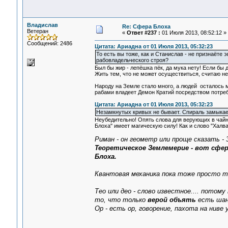
Владислав
Re: Сфера Блоха
Ветеран
«
Ответ #237 :
01 Июля 2013, 08:52:12 »
Сообщений: 2486
Цитата: Ариадна от 01 Июля 2013, 05:32:23
То есть вы тоже, как и Станислав - не признаёте
рабовладельческого строя?
Был бы жир - лепёшка пёк, да мука нету! Если бы 
Жить тем, что не может осуществиться, считаю н
Народу на Земле стало много, а людей осталось м
рабами владеет Демон Кратий посредством потреб
Цитата: Ариадна от 01 Июля 2013, 05:32:23
Незамкнутых кривых не бывает. Спираль замыкае
Неубедительно! Опять слова для верующих в чайни
Блоха" имеет магическую силу! Как и слово "Халв
Риман - он геометр или проще сказать 
Теоретическое Землемерие - вот сфе
Блоха.
Квантовая механика пока тоже просто т
Тео или део - слово известное.... потому
то, что только
верой объять
есть шан
Ор - есть ор, говорение, пахота на ниве