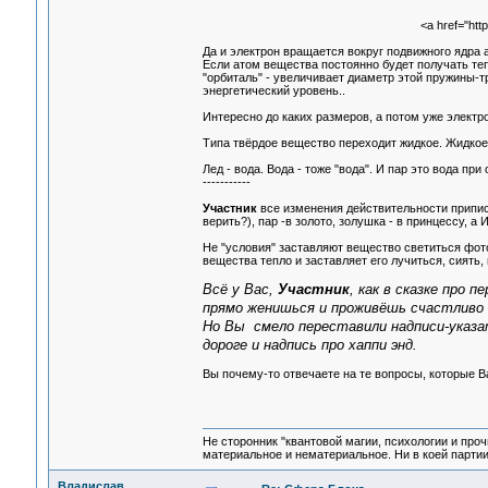
<a href="http
Да и электрон вращается вокруг подвижного ядра ат
Если атом вещества постоянно будет получать теп
"орбиталь" - увеличивает диаметр этой пружины-т
энергетический уровень..
Интересно до каких размеров, а потом уже электро
Типа твёрдое вещество переходит жидкое. Жидкое в
Лед - вода. Вода - тоже "вода". И пар это вода при
-----------
Участник
все изменения действительности приписы
верить?), пар -в золото, золушка - в принцессу, а
Не "условия" заставляют вещество светиться фотон
вещества тепло и заставляет его лучиться, сиять,
Всё у Вас,
Участник
, как в сказке про 
прямо женишься и проживёшь счастливо 
Но Вы смело переставили надписи-указат
дороге и надпись про хаппи энд.
Вы почему-то отвечаете на те вопросы, которые В
Не сторонник "квантовой магии, психологии и проч
материальное и нематериальное. Ни в коей партии
Владислав