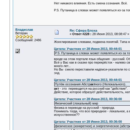
Нет никакого влияния. Есть смена сознания. Всё.
P.S. Путаница в словах может появляться из-за то
Владислав
Re: Сфера Блоха
Ветеран
«
Ответ #228 :
28 Июня 2013, 08:08:47 »
Сообщений: 2486
Жонглирование словами, подмена понятий. Типа н
Цитата: Участник от 28 Июня 2013, 00:44:01
P.S. Путаница в словах может появляться из-за т
вроде на этом портале язык общения - русский. 
Всё у Вас как в сказке про перекрёсток - налево 
много лет...
Но Вы смело переставили надписи-указатели по св
энд.
Цитата: Участник от 28 Июня 2013, 00:44:01
Путём осознания Абстр
акт
ного (Нелокального).
акт
- это переводится на русский как "действие".
Действие, которое образует действительность, нату
Цитата: Участник от 28 Июня 2013, 00:36:00
Физический (локальный) мир
Физика в переводе на русский - природа.
Понимать тогда, что все природное - локальное, 
искусственное??
Цитата: Участник от 28 Июня 2013, 00:36:00
физическое (конкретное) и энергетическое (абстр