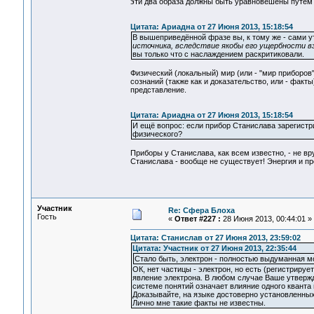
эти два образа должны быть уравновешены путём 
Цитата: Ариадна от 27 Июня 2013, 15:18:54
В вышеприведённой фразе вы, к тому же - сами 
источника, вследствие якобы его ущербности в
вы только что с наслаждением раскритиковали.
Физический (локальный) мир (или - "мир приборов
сознаний (также как и доказательство, или - факт
представление.
Цитата: Ариадна от 27 Июня 2013, 15:18:54
И ещё вопрос: если прибор Станислава зарегистри
физического?
Приборы у Станислава, как всем известно, - не вр
Станислава - вообще не существует! Энергия и п
Участник
Re: Сфера Блоха
Гость
«
Ответ #227 :
28 Июня 2013, 00:44:01 »
Цитата: Станислав от 27 Июня 2013, 23:59:02
Цитата: Участник от 27 Июня 2013, 22:35:44
Стало быть, электрон - полностью выдуманная м
ОК, нет частицы - электрон, но есть (регистриру
явление электрона. В любом случае Ваше утвержд
системе понятий означает влияние одного кванта 
Доказывайте, на языке достоверно установленных
Лично мне такие факты не известны.