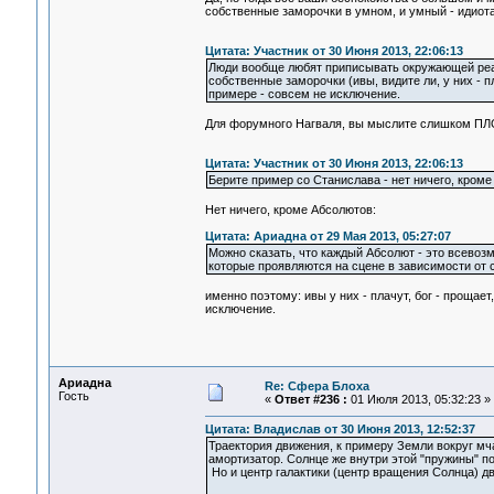
собственные заморочки в умном, и умный - идиота
Цитата: Участник от 30 Июня 2013, 22:06:13
Люди вообще любят приписывать окружающей реал
собственные заморочки (ивы, видите ли, у них - пл
примере - совсем не исключение.
Для форумного Нагваля, вы мыслите слишком ПЛ
Цитата: Участник от 30 Июня 2013, 22:06:13
Берите пример со Станислава - нет ничего, кроме 
Нет ничего, кроме Абсолютов:
Цитата: Ариадна от 29 Мая 2013, 05:27:07
Можно сказать, что каждый Абсолют - это всевоз
которые проявляются на сцене в зависимости от 
именно поэтому: ивы у них - плачут, бог - прощает
исключение.
Ариадна
Re: Сфера Блоха
Гость
«
Ответ #236 :
01 Июля 2013, 05:32:23 »
Цитата: Владислав от 30 Июня 2013, 12:52:37
Траектория движения, к примеру Земли вокруг мч
амортизатор. Солнце же внутри этой "пружины" по
Но и центр галактики (центр вращения Солнца) дви