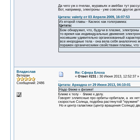
Да чего уж о пчелах, муравьях и амёбах тут рассу
Вот, например, электроны - уже совсем другое дел
Цитата: valeriy от 03 Апреля 2009, 16:07:53
Из второй главы - Касмос как голограмма:
Цитата:
Бом обнаружил, что, будучи в плазме, электроны
то время как индивидуальные движения электрон
носившим удивительно организованный характер.
все инородные тела - она вела себя аналогично ж
поражен органическими свойствами плазмы, что ч
Владислав
Re: Сфера Блоха
Ветеран
«
Ответ #231 :
30 Июня 2013, 12:52:37 »
Сообщений: 2486
Цитата: Ариадна от 29 Июня 2013, 04:10:01
Надо ближе к физике!
Ближе к телу - ближе к делу.
Говорят эллипсные про орбиты-орбитали, а их нет
скоростью Солнца, подобна растянутой "пружине" т
Но и центр галактики (центр вращения Солнца) дви