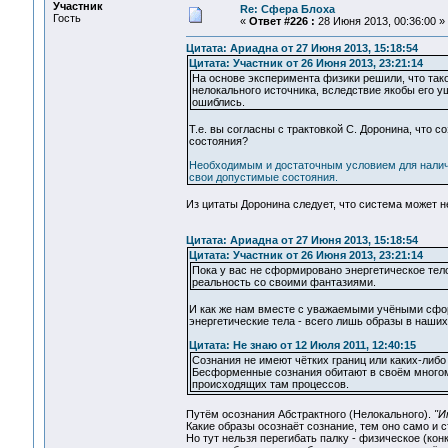
Участник
Re: Сфера Блоха
Гость
«
Ответ #226 :
28 Июня 2013, 00:36:00 »
Цитата: Ариадна от 27 Июня 2013, 15:18:54
Цитата: Участник от 26 Июня 2013, 23:21:14
На основе эксперимента физики решили, что так
нелокального источника, вследствие якобы его у
ошиблись.
Т.е. вы согласны с трактовкой С. Доронина, что 
состояния?
Необходимым и достаточным условием для наличи
свои допустимые состояния.
Из цитаты Доронина следует, что система может 
Цитата: Ариадна от 27 Июня 2013, 15:18:54
Цитата: Участник от 26 Июня 2013, 23:21:14
Пока у вас не сформировано энергетическое тело 
реальность со своими фантазиями.
И как же нам вместе с уважаемыми учёными сформ
энергетические тела - всего лишь образы в наших
Цитата: Не знаю от 12 Июля 2011, 12:40:15
Сознания не имеют чётких границ или каких-либо
Бесформенные сознания обитают в своём многоме
происходящих там процессов.
Путём осознания Абстрактного (Нелокального).
"И
Какие образы осознаёт сознание, тем оно само и с
Но тут нельзя перегибать палку - физическое (кон