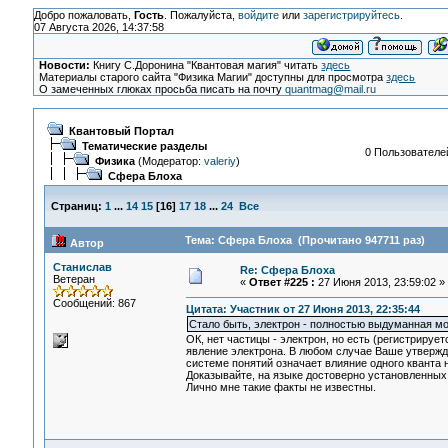
Добро пожаловать,
Гость
. Пожалуйста,
войдите
или
зарегистрируйтесь
.
07 Августа 2026, 14:37:58
Новости:
Книгу С.Доронина "Квантовая магия" читать
здесь
Материалы старого сайта "Физика Магии" доступны для просмотра
здесь
О замеченных глюках просьба писать на почту
quantmag@mail.ru
Квантовый Портал
Тематические разделы
0 Пользователей
Физика
(Модератор:
valeriy
)
Сфера Блоха
Страниц:
1
...
14
15
[
16
]
17
18
...
24
Все
Тема: Сфера Блоха (Прочитано 947711 раз)
Автор
Станислав
Re: Сфера Блоха
Ветеран
«
Ответ #225 :
27 Июня 2013, 23:59:02 »
Сообщений: 867
Цитата: Участник от 27 Июня 2013, 22:35:44
Стало быть, электрон - полностью выдуманная м
ОК, нет частицы - электрон, но есть (регистриру
явление электрона. В любом случае Ваше утвержде
системе понятий означает влияние одного кванта н
Доказывайте, на языке достоверно установленных 
Лично мне такие факты не известны.