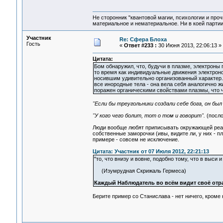
Не сторонник "квантовой магии, психологии и проч
материальное и нематериальное. Ни в коей партии
Участник
Re: Сфера Блоха
Гость
«
Ответ #233 :
30 Июня 2013, 22:06:13 »
Цитата:
Бом обнаружил, что, будучи в плазме, электроны 
то время как индивидуальные движения электрон
носившим удивительно организованный характер.
все инородные тела - она вела себя аналогично жи
поражен органическими свойствами плазмы, что ч
"Если бы треугольники создали себе бога, он бы
"У кого чего болит, тот о том и говорит".
(посло
Люди вообще любят приписывать окружающей реаль
собственные заморочки (ивы, видите ли, у них - пла
примере - совсем не исключение.
Цитата: Участник от 07 Июля 2012, 22:21:13
"то, что внизу и вовне, подобно тому, что в выси и
(Изумрудная Скрижаль Гермеса)
Каждый Наблюдатель во всём видит своё отра
Берите пример со Станислава - нет ничего, кроме к