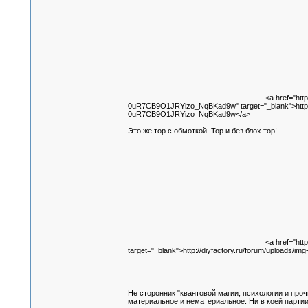
<a href="ht
0uR7CB9O1JRYizo_NqBKad9w" target="_blank">htt
0uR7CB9O1JRYizo_NqBKad9w</a>
Это же тор с обмоткой. Тор и без блох тор!
<a href="htt
target="_blank">http://diyfactory.ru/forum/uploads/i
Не сторонник "квантовой магии, психологии и проч
материальное и нематериальное. Ни в коей партии