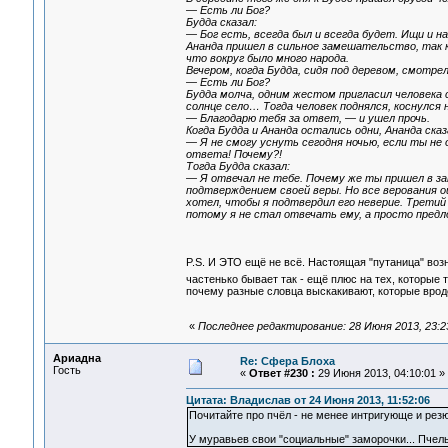
— Есть ли Бог?
Будда сказал:
— Бог есть, всегда был и всегда будет. Ищи и н
Ананда пришел в сильное замешательство, так 
что вокруг было много народа.
Вечером, когда Будда, сидя под деревом, смотрел
— Есть ли Бог?
Будда молча, одним жестом пригласил человека с
солнце село… Тогда человек поднялся, коснулся н
— Благодарю тебя за ответ, — и ушел прочь.
Когда Будда и Ананда остались одни, Ананда сказ
— Я не смогу уснуть сегодня ночью, если ты не
ответа! Почему?!
Тогда Будда сказал:
— Я отвечал не тебе. Почему же ты пришел в за
подтверждением своей веры. Но все верования о
хотел, чтобы я подтвердил его неверие. Трети
потому я не стал отвечать ему, а просто предл
P.S. И ЭТО ещё не всё. Настоящая "путаница" возни
частенько бывает так - ещё плюс на тех, которые т
почему разные словца выскакивают, которые вроде
«
Последнее редактирование: 28 Июня 2013, 23:2
Ариадна
Re: Сфера Блоха
Гость
«
Ответ #230 :
29 Июня 2013, 04:10:01 »
Цитата: Владислав от 24 Июня 2013, 11:52:06
Почитайте про пчёл - не менее интригующе и резю
У муравьев свои "социальные" заморочки... Пчелы