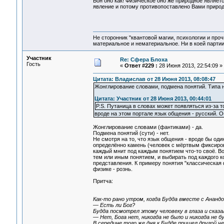
Вон оно как! Физическое оно же природное являетс
явление и потому противопоставлено Вами приро
Не сторонник "квантовой магии, психологии и проч
материальное и нематериальное. Ни в коей партии
Участник
Re: Сфера Блоха
Гость
«
Ответ #229 :
28 Июня 2013, 22:54:09 »
Цитата: Владислав от 28 Июня 2013, 08:08:47
Жонглирование словами, подмена понятий. Типа 
Цитата: Участник от 28 Июня 2013, 00:44:01
P.S. Путаница в словах может появляться из-за т
вроде на этом портале язык общения - русский. 
Жонглирование словами (фантиками) - да.
Подмена понятий (сути) - нет.
Не смотря на то, что язык общения - вроде бы оди
определённо камень (человек с мёртвым фиксирова
каждый мнит под каждым понятием что-то своё. Во
тем или иным понятием, и выбирать под каждого 
представления. К примеру понятия "классическая ф
физике - рознь.
Притча:
Как-то рано утром, когда Будда вместе с Анандо
— Есть ли Бог?
Будда посмотрел этому человеку в глаза и сказа
— Нет, Бога нет, никогда не было и никогда не б
В середине того же дня к Будде пришел другой че