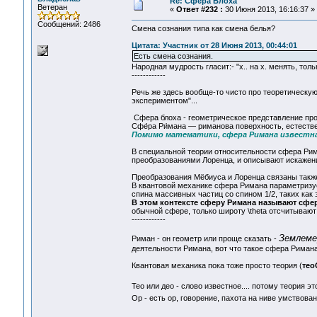
Re: Сфера Блоха
Ветеран
«
Ответ #232 :
30 Июня 2013, 16:16:37 »
Сообщений: 2486
Смена сознания типа как смена белья?
Цитата: Участник от 28 Июня 2013, 00:44:01
Есть смена сознания.
Народная мудрость гласит:- "х.. на х. менять, толь
------------
Речь же здесь вообще-то чисто про теоретическую
экспериментом"...
Сфера блоха - геометрическое представление прос
Сфе́ра Ри́мана — риманова поверхность, естестве
Помимо математики, сфера Римана известн
В специальной теории относительности сфера Ри
преобразованиями Лоренца, и описывают искаже
Преобразования Мёбиуса и Лоренца связаны такж
В квантовой механике сфера Римана параметризуе
спина массивных частиц со спином 1/2, таких как 
В этом контексте сферу Римана называют сф
обычной сфере, только широту \theta отсчитывают от 
------------
Землеме
Риман - он геометр или проще сказать -
деятельности Римана, вот что такое сфера Римана
Квантовая механика пока тоже просто теория (
тео
Тео или део - слово известное.... потому теория э
Ор - есть ор, говорение, пахота на ниве умствован