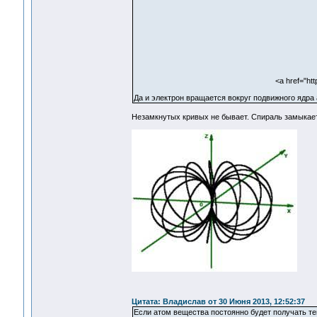
<a href="htt
Да и электрон вращается вокруг подвижного ядра а
Незамкнутых кривых не бывает. Спираль замыкает
Цитата: Владислав от 30 Июня 2013, 12:52:37
Если атом вещества постоянно будет получать те