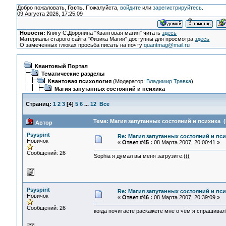
Добро пожаловать,
Гость
. Пожалуйста,
войдите
или
зарегистрируйтесь
.
09 Августа 2026, 17:25:09
Новости:
Книгу С.Доронина "Квантовая магия" читать
здесь
Материалы старого сайта "Физика Магии" доступны для просмотра
здесь
О замеченных глюках просьба писать на почту
quantmag@mail.ru
Квантовый Портал
Тематические разделы
Квантовая психология
(Модератор:
Владимир Травка
)
Магия запутанных состояний и психика
Страниц:
1
2
3
[
4
]
5
6
...
12
Все
Тема: Магия запутанных состояний и психика (
Автор
Psyspirit
Re: Магия запутанных состояний и пс
Новичок
«
Ответ #45 :
08 Марта 2007, 20:00:41 »
Сообщений: 26
Sophia я думал вы меня загрузите:(((
Psyspirit
Re: Магия запутанных состояний и пс
Новичок
«
Ответ #46 :
08 Марта 2007, 20:39:09 »
Сообщений: 26
когда почитаете раскажете мне о чём я спрашивал