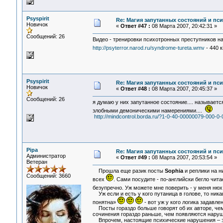
Psyspirit
Re: Магия запутанных состояний и пс
Новичок
«
Ответ #47 :
08 Марта 2007, 20:42:31 »
Сообщений: 26
Видео - тренировки психотронных преступников на
http://psyterror.narod.ru/syndrome-tureta.wmv
- 440 
Psyspirit
Re: Магия запутанных состояний и пс
Новичок
«
Ответ #48 :
08 Марта 2007, 20:45:37 »
Сообщений: 26
я думаю у них запутанное состояние.... называетс
злобными демоническими намерениями....
http://mindcontrol.borda.ru/?1-0-40-00000079-000-0
Pipa
Re: Магия запутанных состояний и пс
Администратор
«
Ответ #49 :
08 Марта 2007, 20:53:54 »
Ветеран
Прошла еще разик посты
Sophia
и реплики на н
Сообщений: 3660
всех
. Сами посудите - по-английски бегло чит
безупречно. Уж можете мне поверить - у меня нюх
Уж если и есть у кого путаница в голове, то ника
понятна»
- вот уж у кого логика задавл
Посты гораздо больше говорят об их авторе, чем
сочинения гораздо раньше, чем появляются нару
Впрочем, настоящие психические нарушения – это