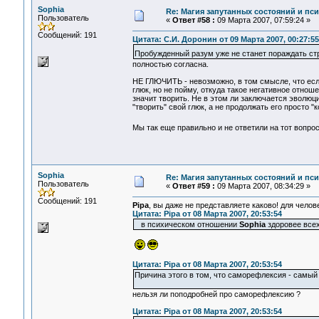
Sophia
Re: Магия запутанных состояний и пс
Пользователь
«
Ответ #58 :
09 Марта 2007, 07:59:24 »
Сообщений: 191
Цитата: С.И. Доронин от 09 Марта 2007, 00:27:55
Пробужденный разум уже не станет пораждать
полностью согласна.
НЕ ГЛЮЧИТЬ - невозможно, в том смысле, что есл
глюк, но не пойму, откуда такое негативное отноше
значит творить. Не в этом ли заключается эволю
"творить" свой глюк, а не продолжать его просто 
Мы так еще правильно и не ответили на тот вопро
Sophia
Re: Магия запутанных состояний и пс
Пользователь
«
Ответ #59 :
09 Марта 2007, 08:34:29 »
Сообщений: 191
Pipa
, вы даже не представляете каково! для чело
Цитата: Pipa от 08 Марта 2007, 20:53:54
в психическом отношении
Sophia
здоровее вс
Цитата: Pipa от 08 Марта 2007, 20:53:54
Причина этого в том, что саморефлексия - самый 
нельзя ли поподробней про саморефлексию ?
Цитата: Pipa от 08 Марта 2007, 20:53:54