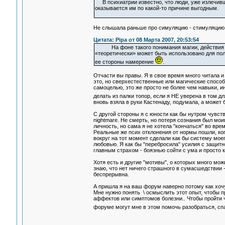
В психиатрии известно, что люди, уже излечивши
оказывается им по какой-то причине выгодным.
Не слышала раньше про симуляцию - стимуляцию..
Цитата: Pipa от 08 Марта 2007, 20:53:54
На фоне такого понимания магии, действи
«теоретически» может быть использовано для пол
ее стороны намерение
.
Отчасти вы правы. Я в свое время много читала и 
это, но сверхестественные или магические способ
самоцелью, это же просто не более чем навыки, и
делать из палки топор, если я НЕ уверена в том дл
вновь взяла в руки Кастенаду, подумала, а може
С другой стороны я c юности как бы нутром чувств
nightmare. Не смерть, но потеря сознания был моим
личность, но сама я не хотела "кончаться" во врем
Реальные же псих отклонения от нормы пошли, ког
вокруг на тот момент сделали как бы систему мое
любовью. Я как бы "перебросила" усилия с защит
главным страхом - боязнью сойти с ума и просто к
Хотя есть и другие "мотивы", о которых много мож
знаю, что нет ничего страшного в сумасшедствии -
беспрерывна.
А пришла я на ваш форум наверно потому как хочу
Мне нужно понять \ осмыслить этот опыт, чтобы 
аффектов или симптомов болезни.. Чтобы пройти че
форуме могут мне в этом помочь разобраться, сп