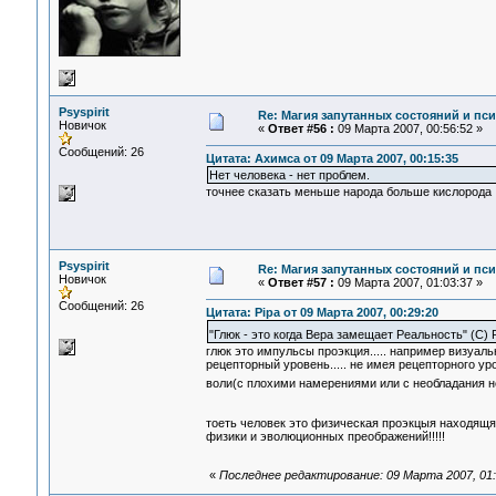
Psyspirit
Re: Магия запутанных состояний и пс
Новичок
«
Ответ #56 :
09 Марта 2007, 00:56:52 »
Сообщений: 26
Цитата: Ахимса от 09 Марта 2007, 00:15:35
Нет человека - нет проблем.
точнее сказать меньше народа больше кислорода
Psyspirit
Re: Магия запутанных состояний и пс
Новичок
«
Ответ #57 :
09 Марта 2007, 01:03:37 »
Сообщений: 26
Цитата: Pipa от 09 Марта 2007, 00:29:20
"Глюк - это когда Вера замещает Реальность" (С) 
глюк это импульсы проэкция..... например визуа
рецепторный уровень..... не имея рецепторного у
воли(с плохими намерениями или с необладания н
тоеть человек это физическая проэкцыя находящ
физики и эволюционных преображений!!!!!
«
Последнее редактирование: 09 Марта 2007, 01:1