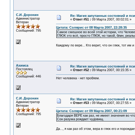
С.И. Доронин
Re: Магия запутанных состояний и пс
Администратор
«
Ответ #51 :
09 Марта 2007, 00:02:01 »
Ветеран
Цитата: Солярис от 08 Марта 2007, 22:28:35
Сообщений: 795
Самое смешное во всей этой истории, что Человек
ГЛЮК это всё, просто ГЛЮК, но такой, блин, реаль
Каждому по вере... Кто верит, что он глюк, тот им 
Ахимса
Re: Магия запутанных состояний и пс
Постоялец
«
Ответ #52 :
09 Марта 2007, 00:15:35 »
Сообщений: 446
Нет человека - нет проблем.
С.И. Доронин
Re: Магия запутанных состояний и пс
Администратор
«
Ответ #53 :
09 Марта 2007, 00:27:55 »
Ветеран
Цитата: Солярис от 09 Марта 2007, 00:21:09
Сообщений: 795
Благодаря ВЕРЕ как раз, не имеет значения во чт
Сон разума рождает чудовищ.
Да..., я как раз об этом, вера в глюк его и пор