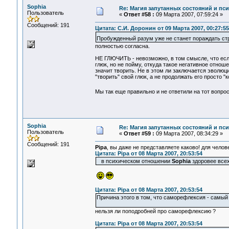
Sophia
Re: Магия запутанных состояний и пс
Пользователь
«
Ответ #58 :
09 Марта 2007, 07:59:24 »
Сообщений: 191
Цитата: С.И. Доронин от 09 Марта 2007, 00:27:55
Пробужденный разум уже не станет пораждать
полностью согласна.
НЕ ГЛЮЧИТЬ - невозможно, в том смысле, что есл
глюк, но не пойму, откуда такое негативное отноше
значит творить. Не в этом ли заключается эволю
"творить" свой глюк, а не продолжать его просто 
Мы так еще правильно и не ответили на тот вопро
Sophia
Re: Магия запутанных состояний и пс
Пользователь
«
Ответ #59 :
09 Марта 2007, 08:34:29 »
Сообщений: 191
Pipa
, вы даже не представляете каково! для чело
Цитата: Pipa от 08 Марта 2007, 20:53:54
в психическом отношении
Sophia
здоровее вс
Цитата: Pipa от 08 Марта 2007, 20:53:54
Причина этого в том, что саморефлексия - самый 
нельзя ли поподробней про саморефлексию ?
Цитата: Pipa от 08 Марта 2007, 20:53:54