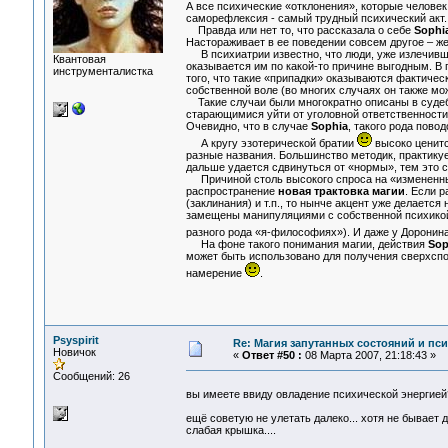
А все психические «отклонения», которые человек
саморефлексия - самый трудный психический акт.
Правда или нет то, что рассказала о себе
Sophi
Настораживает в ее поведении совсем другое – же
В психиатрии известно, что люди, уже излечивши
Квантовая
оказывается им по какой-то причине выгодным. В
инструменталистка
того, что такие «припадки» оказываются фактичес
собственной воле (во многих случаях он также мож
Такие случаи были многократно описаны в судеб
старающимися уйти от уголовной ответственности.
Очевидно, что в случае
Sophia
, такого рода повод
А кругу эзотерической братии
высоко ценитс
разные названия. Большинство методик, практикуе
дальше удается сдвинуться от «нормы», тем это с
Причиной столь высокого спроса на «измененные
распространение
новая трактовка магии
. Если 
(заклинания) и т.п., то нынче акцент уже делаетс
замещены манипуляциями с собственной психикой.
разного рода «я-философиях»). И даже у Доронин
На фоне такого понимания магии, действия
Sop
может быть использовано для получения сверхспос
намерение
.
Psyspirit
Re: Магия запутанных состояний и пс
Новичок
«
Ответ #50 :
08 Марта 2007, 21:18:43 »
Сообщений: 26
вы имеете ввиду овладение психической энергией
ещё советую не улетать далеко... хотя не бывает 
слабая крышка....