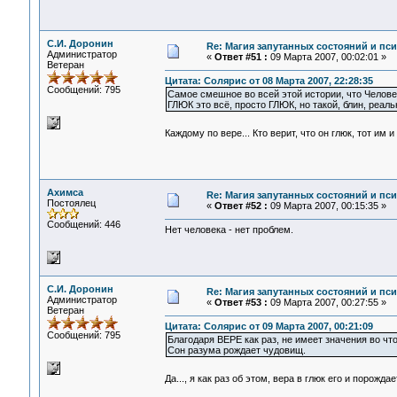
С.И. Доронин
Re: Магия запутанных состояний и пс
Администратор
«
Ответ #51 :
09 Марта 2007, 00:02:01 »
Ветеран
Цитата: Солярис от 08 Марта 2007, 22:28:35
Сообщений: 795
Самое смешное во всей этой истории, что Человек
ГЛЮК это всё, просто ГЛЮК, но такой, блин, реаль
Каждому по вере... Кто верит, что он глюк, тот им 
Ахимса
Re: Магия запутанных состояний и пс
Постоялец
«
Ответ #52 :
09 Марта 2007, 00:15:35 »
Сообщений: 446
Нет человека - нет проблем.
С.И. Доронин
Re: Магия запутанных состояний и пс
Администратор
«
Ответ #53 :
09 Марта 2007, 00:27:55 »
Ветеран
Цитата: Солярис от 09 Марта 2007, 00:21:09
Сообщений: 795
Благодаря ВЕРЕ как раз, не имеет значения во чт
Сон разума рождает чудовищ.
Да..., я как раз об этом, вера в глюк его и пор