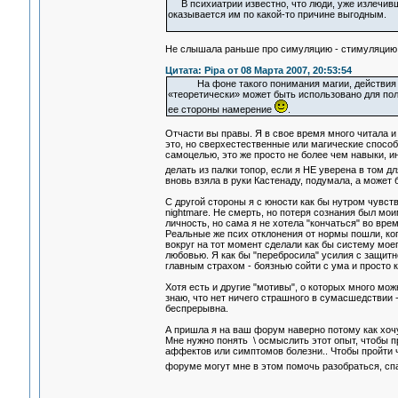
В психиатрии известно, что люди, уже излечивши
оказывается им по какой-то причине выгодным.
Не слышала раньше про симуляцию - стимуляцию..
Цитата: Pipa от 08 Марта 2007, 20:53:54
На фоне такого понимания магии, действи
«теоретически» может быть использовано для пол
ее стороны намерение
.
Отчасти вы правы. Я в свое время много читала и 
это, но сверхестественные или магические способ
самоцелью, это же просто не более чем навыки, и
делать из палки топор, если я НЕ уверена в том дл
вновь взяла в руки Кастенаду, подумала, а може
С другой стороны я c юности как бы нутром чувств
nightmare. Не смерть, но потеря сознания был моим
личность, но сама я не хотела "кончаться" во врем
Реальные же псих отклонения от нормы пошли, ког
вокруг на тот момент сделали как бы систему мое
любовью. Я как бы "перебросила" усилия с защит
главным страхом - боязнью сойти с ума и просто к
Хотя есть и другие "мотивы", о которых много мож
знаю, что нет ничего страшного в сумасшедствии -
беспрерывна.
А пришла я на ваш форум наверно потому как хочу
Мне нужно понять \ осмыслить этот опыт, чтобы 
аффектов или симптомов болезни.. Чтобы пройти че
форуме могут мне в этом помочь разобраться, сп