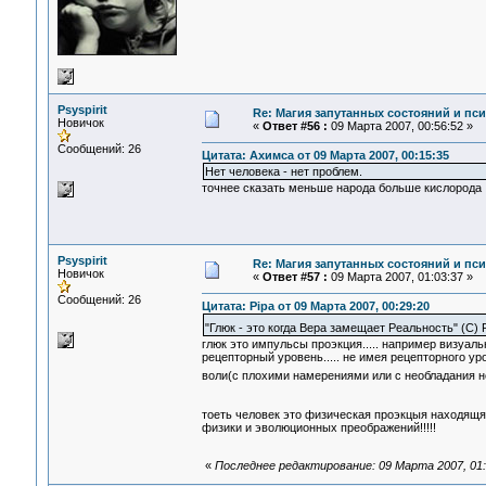
Psyspirit
Re: Магия запутанных состояний и пс
Новичок
«
Ответ #56 :
09 Марта 2007, 00:56:52 »
Сообщений: 26
Цитата: Ахимса от 09 Марта 2007, 00:15:35
Нет человека - нет проблем.
точнее сказать меньше народа больше кислорода
Psyspirit
Re: Магия запутанных состояний и пс
Новичок
«
Ответ #57 :
09 Марта 2007, 01:03:37 »
Сообщений: 26
Цитата: Pipa от 09 Марта 2007, 00:29:20
"Глюк - это когда Вера замещает Реальность" (С) 
глюк это импульсы проэкция..... например визуа
рецепторный уровень..... не имея рецепторного у
воли(с плохими намерениями или с необладания н
тоеть человек это физическая проэкцыя находящ
физики и эволюционных преображений!!!!!
«
Последнее редактирование: 09 Марта 2007, 01:1