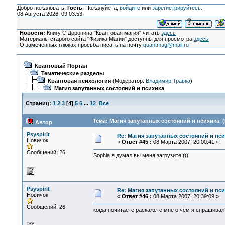
Добро пожаловать,
Гость
. Пожалуйста,
войдите
или
зарегистрируйтесь
.
08 Августа 2026, 09:03:53
Новости:
Книгу С.Доронина "Квантовая магия" читать
здесь
Материалы старого сайта "Физика Магии" доступны для просмотра
здесь
О замеченных глюках просьба писать на почту
quantmag@mail.ru
Квантовый Портал
Тематические разделы
Квантовая психология
(Модератор:
Владимир Травка
)
Магия запутанных состояний и психика
Страниц:
1
2
3
[
4
]
5
6
...
12
Все
Тема: Магия запутанных состояний и психика (
Автор
Psyspirit
Re: Магия запутанных состояний и пс
Новичок
«
Ответ #45 :
08 Марта 2007, 20:00:41 »
Сообщений: 26
Sophia я думал вы меня загрузите:(((
Psyspirit
Re: Магия запутанных состояний и пс
Новичок
«
Ответ #46 :
08 Марта 2007, 20:39:09 »
Сообщений: 26
когда почитаете раскажете мне о чём я спрашивал