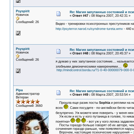
Psyspirit
Re: Магия запутанных состояний и пс
Новичок
«
Ответ #47 :
08 Марта 2007, 20:42:31 »
Сообщений: 26
Видео - тренировки психотронных преступников на
http://psyterror.narod.ru/syndrome-tureta.wmv
- 440 
Psyspirit
Re: Магия запутанных состояний и пс
Новичок
«
Ответ #48 :
08 Марта 2007, 20:45:37 »
Сообщений: 26
я думаю у них запутанное состояние.... называетс
злобными демоническими намерениями....
http://mindcontrol.borda.ru/?1-0-40-00000079-000-0
Pipa
Re: Магия запутанных состояний и пс
Администратор
«
Ответ #49 :
08 Марта 2007, 20:53:54 »
Ветеран
Прошла еще разик посты
Sophia
и реплики на н
Сообщений: 3660
всех
. Сами посудите - по-английски бегло чит
безупречно. Уж можете мне поверить - у меня нюх
Уж если и есть у кого путаница в голове, то ника
понятна»
- вот уж у кого логика задавл
Посты гораздо больше говорят об их авторе, чем
сочинения гораздо раньше, чем появляются нару
Впрочем, настоящие психические нарушения – это