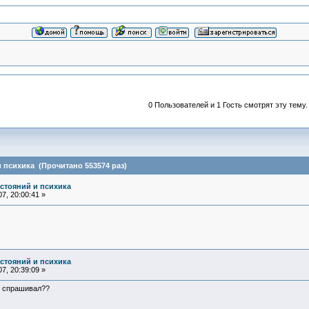
0 Пользователей и 1 Гость смотрят эту тему.
 психика (Прочитано 553574 раз)
остояний и психика
7, 20:00:41 »
остояний и психика
7, 20:39:09 »
я спрашивал??