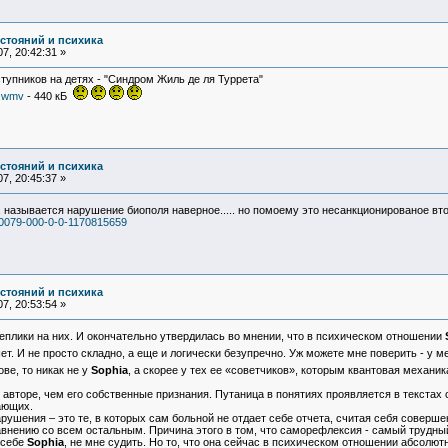
остояний и психика
7, 20:42:31 »
тупников на детях - "Синдром Жиль де ля Туррета"
a.wmv
- 440 кБ
остояний и психика
7, 20:45:37 »
.. называется нарушение биополя наверное..... но помоему это несанкционированое 
000079-000-0-0-1170815659
остояний и психика
7, 20:53:54 »
еплики на них. И окончательно утвердилась во мнении, что в психическом отношении
т. И не просто складно, а еще и логически безупречно. Уж можете мне поверить - у м
ве, то никак не у
Sophia
, а скорее у тех ее «советчиков», которым квантовая механи
авторе, чем его собственные признания. Путаница в понятиях проявляется в текстах
ающих.
шения – это те, в которых сам больной не отдает себе отчета, считая себя соверше
авнению со всем остальным. Причина этого в том, что саморефлексия - самый трудный
 себе
Sophia
, не мне судить. Но то, что она сейчас в психическом отношении абсолют