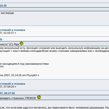
15:35
 кислорода
остояний и психика
7, 01:03:37 »
20
ьность" (С) Pipa
имер визуальный есть проэкция сознания или выводить визуальную информацию на дос
я проэкция + опыт+любовь+неподавлЕние воли(с плохими намерениями или с необладан
ыя находящяяся под законамерностями
!!!
 2007, 01:14:26 от Psyspirit
»
остояний и психика
7, 07:59:24 »
7, 00:27:55
 пораждать страшных ГЛЮКОВ
.
е, что если вам удастся неглючить, вы переснанете быть человеком разумными. Разум