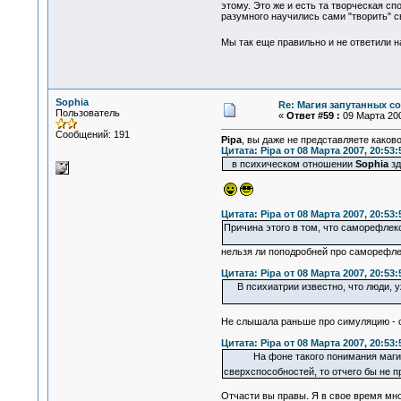
этому. Это же и есть та творческая с
разумного научились сами "творить" св
Мы так еще правильно и не ответили н
Sophia
Re: Магия запутанных с
Пользователь
«
Ответ #59 :
09 Марта 200
Сообщений: 191
Pipa
, вы даже не представляете каков
Цитата: Pipa от 08 Марта 2007, 20:53:
в психическом отношении
Sophia
зд
Цитата: Pipa от 08 Марта 2007, 20:53:
Причина этого в том, что саморефлек
нельзя ли поподробней про саморефл
Цитата: Pipa от 08 Марта 2007, 20:53:
В психиатрии известно, что люди, уж
Не слышала раньше про симуляцию - с
Цитата: Pipa от 08 Марта 2007, 20:53:
На фоне такого понимания магии
сверхспособностей, то отчего бы не 
Отчасти вы правы. Я в свое время мног