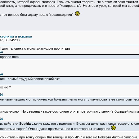
пособность, которой одарен человек. Глючить значит творить. Не в этом ли заключает
ой глюк, а не продолжать его просто "копировать". Не это ли урок, который мы все с
а тот вопрос бога адаму после "грехопадения"
остояний и психика
7, 08:34:29 »
о! для человека с моим диагнозом прочитать
54
оровее всех
54
сия - самый трудный психический акт.
ексию ?
54
е излечившиеся от психической болезни, легко могут симулировать ее симптомы, есл
тимуляцию.. Но уверена - такое состояние опять повторится у меня (в большей ими 
54
, действия
Sophia
уже не кажутся странными. В самом деле, раз психическое отклон
проявить интерес? Очень даже прагматичное с ее стороны намерение
.
о читала и про точку сборки Кастанеды и про ИИС и того же Роберта Антона Уилсона. 