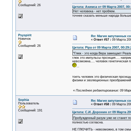
Сообщений: 26
Цитата: Ахимса от 09 Марта 2007, 00:
Нет человека - нет проблем.
точнее сказать меньше народа больше
Psyspirit
Re: Магия запутанных с
Новичок
«
Ответ #57 :
09 Марта 200
Сообщений: 26
Цитата: Pipa от 09 Марта 2007, 00:29:
"Глюк - это когда Вера замещает Реал
глюк это импульсы проэкция..... напр
невозможна..... человек генетичкска
...
тоеть человек это физическая проэкц
физики и эволюционных преображений!!
«
Последнее редактирование: 09 Марта
Sophia
Re: Магия запутанных с
Пользователь
«
Ответ #58 :
09 Марта 200
Сообщений: 191
Цитата: С.И. Доронин от 09 Марта 200
Пробужденный разум уже не станет
полностью согласна.
НЕ ГЛЮЧИТЬ - невозможно, в том смысл