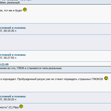
 блин, реальный.
юк, тот им и будет
.
остояний и психика
7, 00:15:35 »
остояний и психика
7, 00:27:55 »
:21:09
чения во что, ГЛЮК и становится типа реальным.
к его и порождает. Пробужденный разум уже не станет пораждать страшных ГЛЮКОВ
.
остояний и психика
7, 00:29:20 »
ность" (С) Pipa