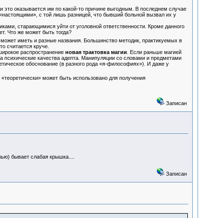
и это оказывается им по какой-то причине выгодным. В последнем случае
 «настоящими», с той лишь разницей, что бывший больной вызвал их у
ками, старающимися уйти от уголовной ответственности. Кроме данного
ет. Что же может быть тогда?
 может иметь и разные названия. Большинство методик, практикуемых в
то считается круче.
широкое распространение
новая трактовка магии
. Если раньше магией
 на психические качества адепта. Манипуляции со словами и предметами
тическое обоснование (в разного рода «я-философиях»). И даже у
е «теоретически» может быть использовано для получения
Записан
жью) бывает слабая крышка....
Записан