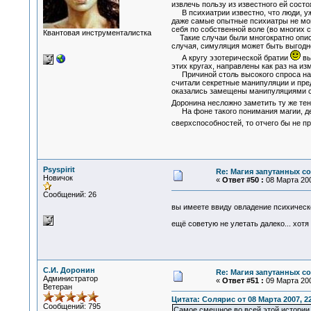
извлечь пользу из известного ей состо
В психиатрии известно, что люди, уж
даже самые опытные психиатры не могу
себя по собственной воле (во многих с
Квантовая инструменталистка
Такие случаи были многократно описа
случая, симуляция может быть выгодно
А кругу эзотерической братии
вы
этих кругах, направлены как раз на и
Причиной столь высокого спроса на 
считали секретные манипуляции и пред
оказались замещены манипуляциями с 
Доронина несложно заметить ту же т
На фоне такого понимания магии, д
сверхспособностей, то отчего бы не 
Psyspirit
Re: Магия запутанных с
Новичок
«
Ответ #50 :
08 Марта 200
Сообщений: 26
вы имеете ввиду овладение психическ
ещё советую не улетать далеко... хотя
С.И. Доронин
Re: Магия запутанных с
Администратор
«
Ответ #51 :
09 Марта 200
Ветеран
Цитата: Солярис от 08 Марта 2007, 22
Сообщений: 795
Самое смешное во всей этой истории, 