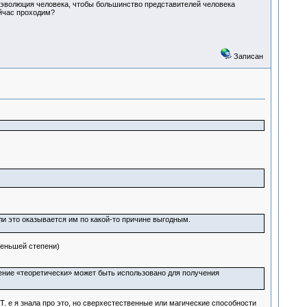
ся эволюция человека, чтобы большинство представителей человека
ейчас проходим?
Записан
и это оказывается им по какой-то причине выгодным.
меньшей степени)
ение «теоретически» может быть использовано для получения
Т. е я знала про это, но сверхестественные или магические способности