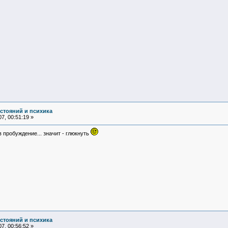
остояний и психика
7, 00:51:19 »
 пробуждение... значит - глюкнуть
остояний и психика
7, 00:56:52 »