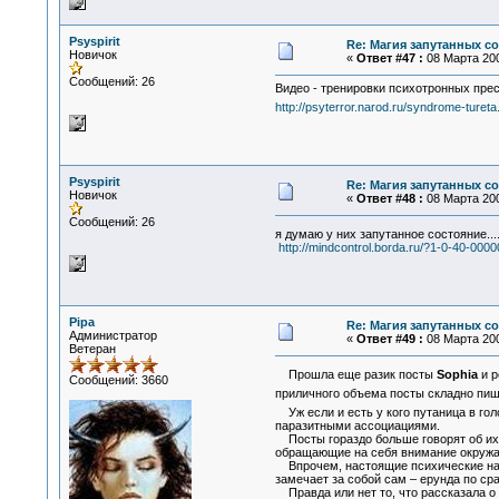
Psyspirit
Re: Магия запутанных с
Новичок
«
Ответ #47 :
08 Марта 200
Сообщений: 26
Видео - тренировки психотронных прес
http://psyterror.narod.ru/syndrome-turet
Psyspirit
Re: Магия запутанных с
Новичок
«
Ответ #48 :
08 Марта 200
Сообщений: 26
я думаю у них запутанное состояние..
http://mindcontrol.borda.ru/?1-0-40-00
Pipa
Re: Магия запутанных с
Администратор
«
Ответ #49 :
08 Марта 200
Ветеран
Прошла еще разик посты
Sophia
и р
Сообщений: 3660
приличного объема посты складно пише
Уж если и есть у кого путаница в голо
паразитными ассоциациями.
Посты гораздо больше говорят об их 
обращающие на себя внимание окруж
Впрочем, настоящие психические нару
замечает за собой сам – ерунда по ср
Правда или нет то, что рассказала о