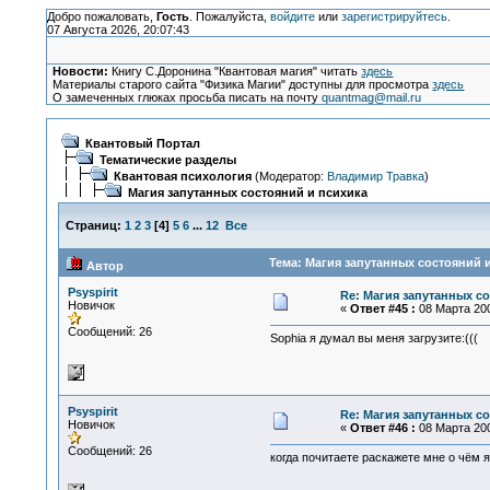
Добро пожаловать,
Гость
. Пожалуйста,
войдите
или
зарегистрируйтесь
.
07 Августа 2026, 20:07:43
Новости:
Книгу С.Доронина "Квантовая магия" читать
здесь
Материалы старого сайта "Физика Магии" доступны для просмотра
здесь
О замеченных глюках просьба писать на почту
quantmag@mail.ru
Квантовый Портал
Тематические разделы
Квантовая психология
(Модератор:
Владимир Травка
)
Магия запутанных состояний и психика
Страниц:
1
2
3
[
4
]
5
6
...
12
Все
Тема: Магия запутанных состояний и
Автор
Psyspirit
Re: Магия запутанных с
Новичок
«
Ответ #45 :
08 Марта 200
Сообщений: 26
Sophia я думал вы меня загрузите:(((
Psyspirit
Re: Магия запутанных с
Новичок
«
Ответ #46 :
08 Марта 200
Сообщений: 26
когда почитаете раскажете мне о чём 