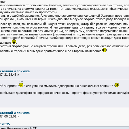
яния.
е излечившиеся от психической болезни, легко могут симулировать ее симптомы, есл
т уличить их в симуляции из-за того, что такие «припадки» оказываются фактически
лучаях он также может их прекратить).
ны в судебной медицине. А именно случаи симуляции «душевной болезни» преступни
й для лиц, склонных к истерии. Очевидно, что в случае
Sophia
, такого рода поводов н
соко ценится, так называемый, «сдвиг точки сборки», который в разных направлениях
зменение психического состояния. И чем дальше удается сдвинуться от «нормы», тем э
«измененные состояния сознания» (ИСС), по-видимому, является получившая ныне 
метами или веществами, словами (заклинания) и т.п., то нынче акцент уже делается
собственной психикой. Причем, такой переход в настоящее время находит даже теоре
енденцию
.
ействия
Sophia
уже не кажутся странными. В самом деле, раз психическое отклонени
проявить интерес? Очень даже прагматичное с ее стороны намерение
.
остояний и психика
7, 21:18:43 »
ой энергией?
? или умение мыслить одновременно о нескольких вещах???
 не бывает далеко(это гон предел конечно есть... просто фраза употребляемая молодё
остояний и психика
7, 00:02:01 »
:28:35
что Человека - то и НЕТ.