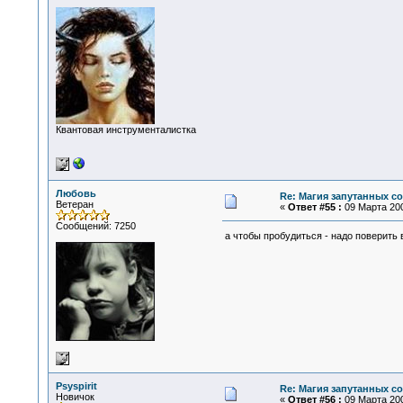
Квантовая инструменталистка
Любовь
Re: Магия запутанных с
Ветеран
«
Ответ #55 :
09 Марта 200
Сообщений: 7250
а чтобы пробудиться - надо поверить в
Psyspirit
Re: Магия запутанных с
Новичок
«
Ответ #56 :
09 Марта 200