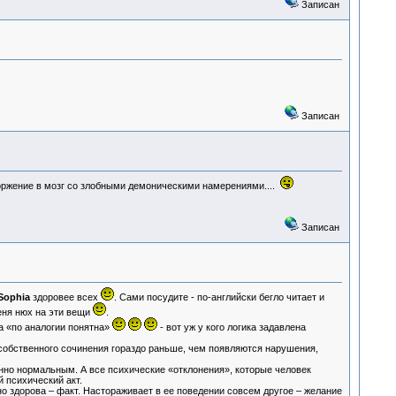
Записан
Записан
вторжение в мозг со злобными демоническими намерениями....
Записан
Sophia
здоровее всех
. Сами посудите - по-английски бегло читает и
еня нюх на эти вещи
.
ка «по аналогии понятна»
- вот уж у кого логика задавлена
 собственного сочинения гораздо раньше, чем появляются нарушения,
нно нормальным. А все психические «отклонения», которые человек
 психический акт.
но здорова – факт. Настораживает в ее поведении совсем другое – желание