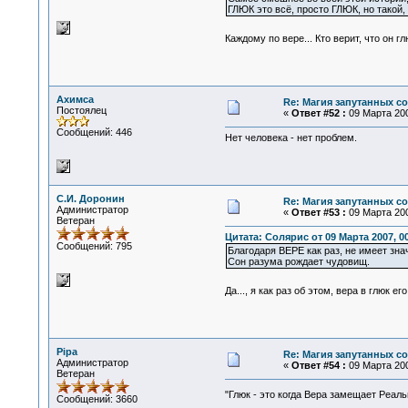
ГЛЮК это всё, просто ГЛЮК, но такой,
Каждому по вере... Кто верит, что он гл
Ахимса
Re: Магия запутанных с
Постоялец
«
Ответ #52 :
09 Марта 200
Сообщений: 446
Нет человека - нет проблем.
С.И. Доронин
Re: Магия запутанных с
Администратор
«
Ответ #53 :
09 Марта 200
Ветеран
Цитата: Солярис от 09 Марта 2007, 00
Сообщений: 795
Благодаря ВЕРЕ как раз, не имеет зна
Сон разума рождает чудовищ.
Да..., я как раз об этом, вера в глю
Pipa
Re: Магия запутанных с
Администратор
«
Ответ #54 :
09 Марта 200
Ветеран
"Глюк - это когда Вера замещает Реаль
Сообщений: 3660