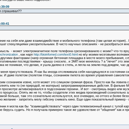
:39:09
 я спрашивал??
:00:41
ние на себя или даже взаимоджействие и мобильного телефона (там целая история).. 
 грешат спекуляциями умозрительными. В чисто научных описаниях - не разобраться мн
 мысль - может электромагнитное поле телефона срезонированило с моим? что-то вро
ynchronization
, как нарп
http://bioinfomed.com/text0.html
но м\у моими мозговыми волнами 
 другими факторами (напр огромная бетонная площадка в месте моего пребывания, слу
 негативными последствиями - крышу сносило.. и ЭМП мое менялось ? а "лечит" это 
а не понимая, что делаю, я ушла далеко в степь, и легла на землю под дождем, час-два
меня присутствовала. Я как бы иногда отслеживала себя находящуюся в состоянии син
ны. И даже полетом (полетом птицы, сознанием пилота во время управления самолетом). 
м сознанием извне, хотя может это слишком громкая фраза. Просто как бы ловила се
нять кем то (не природой, не матерью) запрограммированниые дейстия. В фильме Мис
и просмотре активизировался в подсознании героини.. И вот - смотришь видео или муз
-то процессы. Опять же не то, чтобы создатели этих медиа произведений сознательно з
ламой больше, там это сознательно используется, все очевидно, но оттого и более б
но желание - запретить мелу гибсону снимать кино. Еще один показательный пример -
нии я могла как бы "взаимодействовать" через один телевизионный канал с тупой ка
не берусь судить. Но я получала примерно такое же удоволствие от "общения" как и п