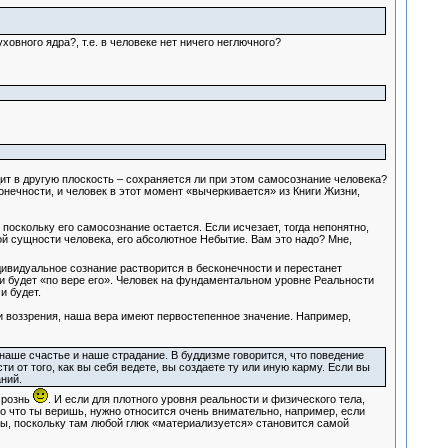
ховного ядра?, т.е. в человеке нет ничего неглючного?
ходит в другую плоскость – сохраняется ли при этом самосознание человека?
онечности, и человек в этот момент «вычеркивается» из Книги Жизни,
оскольку его самосознание остается. Если исчезает, тогда непонятно,
ой сущности человека, его абсолютное Небытие. Вам это надо? Мне,
ндивидуальное сознание растворится в бесконечности и перестанет
и будет «по вере его». Человек на фундаментальном уровне Реальности
и будет.
и воззрения, наша вера имеют первостепенное значение. Например,
аше счастье и наше страдание. В буддизме говорится, что поведение
 от того, как вы себя ведете, вы создаете ту или иную карму. Если вы
ний.
 рознь
. И если для плотного уровня реальности и физического тела,
во что ты веришь, нужно относится очень внимательно, например, если
мы, поскольку там любой глюк «материализуется» становится самой