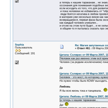
а теперь к нашим тараканам... не зна
осознания для понимания подобных вещ
если исходить из того, что для развит
и пока человеки не избавились от "обра
люди боятся негатива в любом проявл
в материю уже несколько веков как за
возвращаемся, первая фаза была экску
как каждый человек уникален...
и отсев на этом пути будет... и не хи
в общем-то я пыталась сказать про эво
Sophia
Re: Магия запутанных с
Пользователь
«
Ответ #61 :
09 Марта 200
Сообщений: 191
Цитата: Солярис от 09 Марта 2007, 11
Человек как раз именно этим всё время
Человек (за редким исключением) пока 
Да
Цитата: Солярис от 09 Марта 2007, 11
человек - это мост, по которому нуж
Но нужно чтобы было КОМУ выходить. В
Любовь
Я бы всю жизнь тока и танцевала..
Цитата: Любовь от 09 Марта 2007, 08
а теперь к нашим тараканам...
Да!
может открыть на это отдельную тему