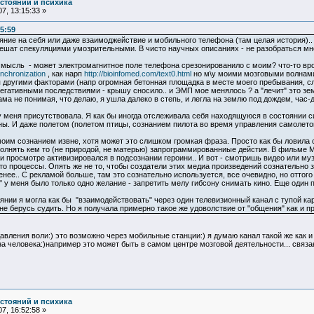
остояний и психика
7, 13:15:33 »
5:59
яние на себя или даже взаимоджействие и мобильного телефона (там целая история).. 
я грешат спекуляциями умозрительными. В чисто научных описаниях - не разобраться м
 мысль - может электромагнитное поле телефона срезонированило с моим? что-то вро
ynchronization
, как нарп
http://bioinfomed.com/text0.html
но м\у моими мозговыми волнами 
 другими факторами (напр огромная бетонная площадка в месте моего пребывания, слу
 негативными последствиями - крышу сносило.. и ЭМП мое менялось ? а "лечит" это 
а не понимая, что делаю, я ушла далеко в степь, и легла на землю под дождем, час-дв
 меня присутствовала. Я как бы иногда отслеживала себя находящуюся в состоянии син
ны. И даже полетом (полетом птицы, сознанием пилота во время управления самолетом).
им сознанием извне, хотя может это слишком громкая фраза. Просто как бы ловила с
лнять кем то (не природой, не матерью) запрограммированниые дейстия. В фильме Ми
и просмотре активизировался в подсознании героини.. И вот - смотришь видео или муз
-то процессы. Опять же не то, чтобы создатели этих медиа произведений сознательно з
нее.. С рекламой больше, там это сознательно используется, все очевидно, но оттого
 меня было только одно желание - запретить мелу гибсону снимать кино. Еще один 
янии я могла как бы "взаимодействовать" через один телевизионный канал с тупой к
не берусь судить. Но я получала примерно такое же удоволствие от "общения" как и 
вления воли:) это возможно через мобильные станции:) я думаю канал такой же как и п
а человека:)например это может быть в самом центре мозговой деятельности... связ
остояний и психика
7, 16:52:58 »