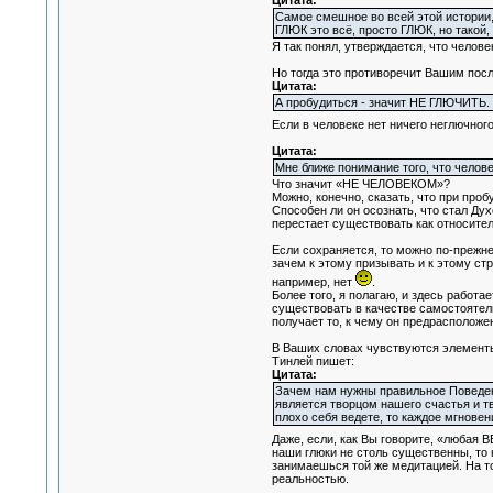
Цитата:
Самое смешное во всей этой истории, 
ГЛЮК это всё, просто ГЛЮК, но такой,
Я так понял, утверждается, что челове
Но тогда это противоречит Вашим по
Цитата:
А пробудиться - значит НЕ ГЛЮЧИТЬ.
Если в человеке нет ничего неглючного
Цитата:
Мне ближе понимание того, что челов
Что значит «НЕ ЧЕЛОВЕКОМ»?
Можно, конечно, сказать, что при проб
Способен ли он осознать, что стал Ду
перестает существовать как относител
Если сохраняется, то можно по-прежне
зачем к этому призывать и к этому ст
например, нет
.
Более того, я полагаю, и здесь работ
существовать в качестве самостоятел
получает то, к чему он предрасположе
В Ваших словах чувствуются элементы
Тинлей пишет:
Цитата:
Зачем нам нужны правильное Поведени
является творцом нашего счастья и тв
плохо себя ведете, то каждое мгновен
Даже, если, как Вы говорите, «любая 
наши глюки не столь существенны, то 
занимаешься той же медитацией. На т
реальностью.