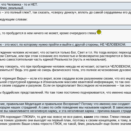
что Человека - то и НЕТ.
 блин, реальный.
к – это полный глюк?, так сказать, «сверху донизу», вплоть до самой сердцевины его ду
следующим словам:
, то пробудится в нем ничего не может, кроме очередного глюка
.
ек - это мост, по которому нужно пройти и выйти с другой стороны, НЕ ЧЕЛОВЕКОМ.
уждении человек исчезает, что остается только Бог, Свет и т.п. Но тогда вопрос пере
хом Святым, или при этом сознание его полностью и безвозвратно растворяется в беск
ьно самостоятельная часть единой Реальности (пусть и нелокальная).
му говорить, что при пробуждении человек никуда не исчезает, остается ЧЕЛОВЕКОМ, п
ремиться? Ведь это даже не смерь физического тела, это полное исчезновение духовн
ает «принцип Веры» – если кто верит, всем сердцем всем разумением своим, что его и
ьной структурной единицы в Изначальном массиве квантовой информации, то так оно 
н своим сердцем и разумом. Если он предполагает бесследное исчезновение – так оно 
 буддийских представлений. Но там тоже постоянно подчеркивается, что именно наш
е, правильная Медитация и правильное Воззрение? Потому что именно они создают н
орцом наших страданий. А само по себе поведение мы называем кармой. В зависимости
ие вы накапливаете негативную карму, и эта негативная карма – причина ваших страда
ВЕРА порождает ГЛЮКИ», то для нас вовсе не все равно,
какие
это глюки. Глюки глюкам
на тонких уровнях они выходят на первый план, поэтому к своим концепциям, к тому, 
онких уровнях Ваши слова «просто ГЛЮК, но такой, блин, реальный» еще более значи