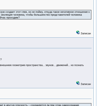
м создает этот глюк, но не пойму, откуда такое негативное отношение к
тся эволюция человека, чтобы большинство представителей человека
сейчас проходим?
Записан
я?
 внешнюю геометрию пространства... звуков... движений... но познать
Записан
ходит в другую плоскость – сохраняется ли при этом самосознание