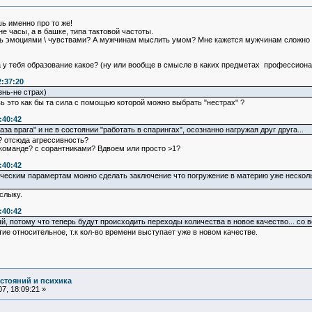
шь именно про то же!
 не часы, а в башке, типа тактовой частоты.
эмоциями \ чувствами? А мужчинам мыслить умом? Мне кажется мужчинам сложно пон
а у тебя образование какое? (ну или вообще в смысле в каких предметах профессион
:37:20
нь-не страх)
вь это как бы та сила с помощью которой можно выбрать "нестрах" ?
:40:42
аза врага" и не в состоянии "работать в спарингах", осознанно нагружая друг друга...
я? отсюда агрессивность?
в команде? с сорантниками? Вдвоем или просто >1?
:40:42
ческим парамертам можно сделать заключение что погружение в материю уже нескольк
слыку.
:40:42
лый, потому что теперь будут происходить переходы количества в новое качество... со
ятие относительное, т.к кол-во времени выступает уже в новом качестве.
остояний и психика
7, 18:09:21 »