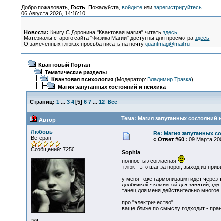
Добро пожаловать,
Гость
. Пожалуйста,
войдите
или
зарегистрируйтесь
.
06 Августа 2026, 14:16:10
Новости:
Книгу С.Доронина "Квантовая магия" читать
здесь
Материалы старого сайта "Физика Магии" доступны для просмотра
здесь
О замеченных глюках просьба писать на почту
quantmag@mail.ru
Квантовый Портал
Тематические разделы
Квантовая психология
(Модератор:
Владимир Травка
)
Магия запутанных состояний и психика
Страниц:
1
...
3
4
[
5
]
6
7
...
12
Все
Тема: Магия запутанных состояний и
Автор
Любовь
Re: Магия запутанных с
Ветеран
«
Ответ #60 :
09 Марта 200
Сообщений: 7250
Sophia
полностью согласная
глюк - это шаг за порог, выход из прив
у меня тоже гармонизация идет через т
долбежкой - комнатой для занятий, гд
танец для меня действительно многое з
про "электричество"...
ваще ближе по смыслу подходит - прана