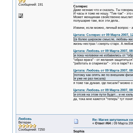
Сообщений: 191
Солярис
Даже незнаю что и сказать. Ты говори
И часы я тоже не ношу. "Тик-так" - это
Может женщинам свойственно мыслить 
полушарие там, все эти дела..
Извини, если можно, личный вопрос - 
Цитата: Солярис от 09 Марта 2007, 12
(в более широком смысле, любовь-жиз
жизнь-нестрах \ смерть-старх. А любо
Цитата: Любовь от 09 Марта 2007, 08
и пока человеки не избавились от "обр
"образ врага" - от желания защититьс
"работать в спарингах" - это в паре? 
Цитата: Любовь от 09 Марта 2007, 08
потому как опять же по внешним физи
я уже не раз писала)
я тоже так думаю. где писали? можно с
Цитата: Любовь от 09 Марта 2007, 08
и отсев на этом пути будет... и не хи
да, тока мне кажется "теперь" тут пон
Любовь
Re: Магия запутанных с
Ветеран
«
Ответ #64 :
09 Марта 200
Сообщений: 7250
Sophia