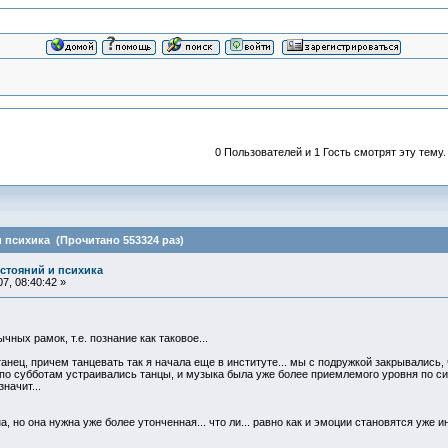
0 Пользователей и 1 Гость смотрят эту тему.
 психика (Прочитано 553324 раз)
остояний и психика
7, 08:40:42 »
ычных рамок, т.е. познание как таковое...
анец, причем танцевать так я начала еще в институте... мы с подружкой закрывались,
е по субботам устраивались танцы, и музыка была уже более приемлемого уровня по си
начит...
, но она нужна уже более утонченная... что ли... равно как и эмоции становятся уже и