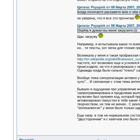
Цитата: Psyspirit от 08 Марта 2007, 20
когда почитаете раскажете мне о чём
не уверена, что я все это прочитаю
Цитата: Psyspirit от 08 Марта 2007, 20
Sophia я думал вы меня загрузите:(((
Щас загружу
Например, я испытывала какое-то влия
но... те тексты, кот легки для чтения
Возникала у меня и такая профанская
http://en.wikipedia.org/wiki/Brainwave_s
частоте, кот возможно еще и усилился
происходило, на что я реагировала с
Однажды когда было сильно "плохо" сам
Вообще тема синхронизации активно у 
sync"... И связанная с этим тема анте
Бывало и ощущение про управление мои
\запрограммирована и продолжаю выпол
мультике был заложен код, который пр
активизировал /запустил в тебе какие
творчеством, но тем не менее.. С рек
"аппокалипсис" у меня было только од
Еще напр. в том не-нормальном состоя
"двусторонним" и с кем\чем оно было 