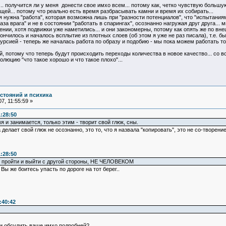
ю... получится ли у меня донести свое имхо всем... потому как, четко чувствую боль
ей... потому что реально есть время разбрасывать камни и время их собирать...
ия нужна "работа", которая возможна лишь при "разности потенциалов", что "испытания
за врага" и не в состоянии "работать в спарингах", осознанно нагружая друг друга... м
ении, хотя подвижки уже наметились... и они закономерны, потому как опять же по 
кончилось и началось всплытие из плотных слоев (об этом я уже не раз писала), т.е.
рсией - теперь же началась работа по образу и подобию - мы пока можем работать то
лый, потому что теперь будут происходить переходы количества в новое качество... со 
люцию "что такое хорошо и что такое плохо"...
остояний и психика
7, 11:55:59 »
:28:50
 и занимается, только этим - творит свой глюк, сны.
делает свой глюк не осознанно, это то, что я назвала "копировать", это не со-творение
:28:50
но пройти и выйти с другой стороны, НЕ ЧЕЛОВЕКОМ
ы же боитесь упасть по дороге на тот берег..
:40:42
 и обсудить ваше имхо подробней?