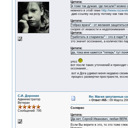
Цитата:
я тоже так думаю. где писали? можно 
немного в этой теме
http://www.rozave
даю ссылку на розу потому как там по
Цитата:
"образ врага" - от желания защититьс
скорее от инакости и недопонимания - 
Цитата:
"работать в спарингах" - это в паре?
это значит осознанно, а количество па
Цитата:
да, тока мне кажется "теперь" тут пон
упсс
вот после таких уточнений и приходит 
осознания...
вот и Дога удивил меня недавно сво
процесс развертки пространств, ессно
С.И. Доронин
Re: Магия запутанных с
Администратор
«
Ответ #65 :
09 Марта 200
Ветеран
Солярис
Сообщений: 795
Цитата:
Да нет, Сергей Иванович, любая ВЕР
Если Вы верите в это, то это тоже глю