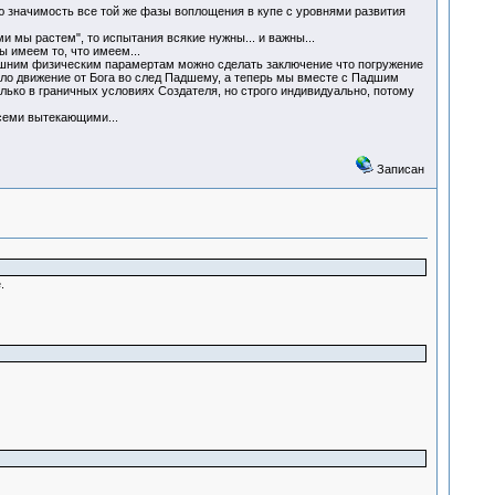
шую значимость все той же фазы воплощения в купе с уровнями развития
ми мы растем", то испытания всякие нужны... и важны...
ы имеем то, что имеем...
внешним физическим парамертам можно сделать заключение что погружение
 было движение от Бога во след Падшему, а теперь мы вместе с Падшим
лько в граничных условиях Создателя, но строго индивидуально, потому
всеми вытекающими...
Записан
.