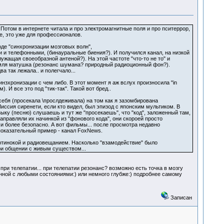
Потом в интернете читала и про электромагнитные поля и про пситеррор,
не, это уже для профессионалов.
де "синхронизации мозговых волн",
и телефонными, (бинауральные биения?). И получился канал, на низкой
жащая своеобразной антеной?). На этой частоте "что-то не то" и
земля матушка (резонанс шумана? природный радиоционный фон?).
а так лежала.. и полегчало...
зхронизации с чем либо. В этот момент я аж вслух произносила "in
 И все это под "тик-так". Такой вот бред..
ебя (просекала \прослдеживала) на том как я зазомбирована
ссия сиренети, если кто видел, был эпизод с японским мультиком. В
ыку (песню) слушаешь и тут же "просекаешь", что "код", заложенный там,
аправляли их начинкой из "фонового кода", они скороей просто
 и более безопасно. А вот фильмы... после просмотра недавно
показательный пример - канал FoxNews.
артинокой и радиовещанием. Насколько "взамодействие" было
при общении с живым существом...
ри телепатии... при телепатии резонанс? возможно есть точка в мозгу
анной с любыми состояниями:) или немного глубже:) подробнее самому
Записан