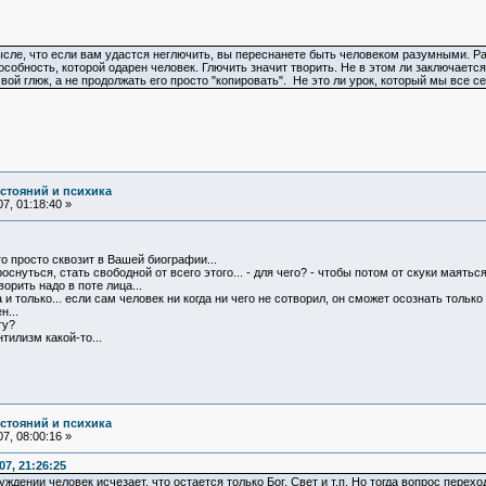
ле, что если вам удастся неглючить, вы переснанете быть человеком разумными. Разу
пособность, которой одарен человек. Глючить значит творить. Не в этом ли заключае
вой глюк, а не продолжать его просто "копировать". Не это ли урок, который мы все 
остояний и психика
7, 01:18:40 »
то просто сквозит в Вашей биографии...
роснуться, стать свободной от всего этого... - для чего? - чтобы потом от скуки маятьс
рить надо в поте лица...
 и только... если сам человек ни когда ни чего не сотворил, он сможет осознать только
н...
ту?
тилизм какой-то...
остояний и психика
7, 08:00:16 »
7, 21:26:25
уждении человек исчезает, что остается только Бог, Свет и т.п. Но тогда вопрос пере