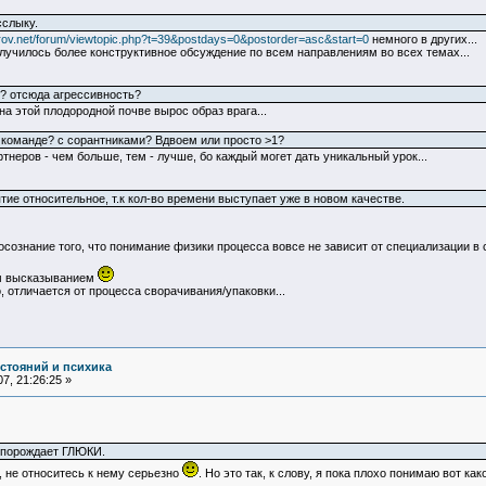
сслыку.
trov.net/forum/viewtopic.php?t=39&postdays=0&postorder=asc&start=0
немного в других...
лучилось более конструктивное обсуждение по всем направлениям во всех темах...
я? отсюда агрессивность?
на этой плодородной почве вырос образ врага...
 в команде? с сорантниками? Вдвоем или просто >1?
ртнеров - чем больше, тем - лучше, бо каждый могет дать уникальный урок...
ятие относительное, т.к кол-во времени выступает уже в новом качестве.
осознание того, что понимание физики процесса вовсе не зависит от специализации в 
им высказыванием
, отличается от процесса сворачивания/упаковки...
остояний и психика
7, 21:26:25 »
А порождает ГЛЮКИ.
к, не относитесь к нему серьезно
. Но это так, к слову, я пока плохо понимаю вот ка