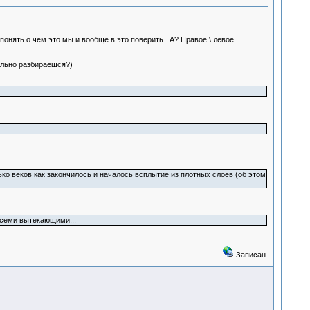
ять о чем это мы и вообще в это поверить.. А? Правое \ левое
ально разбираешся?)
о веков как закончилось и началось всплытие из плотных слоев (об этом
 всеми вытекающими...
Записан