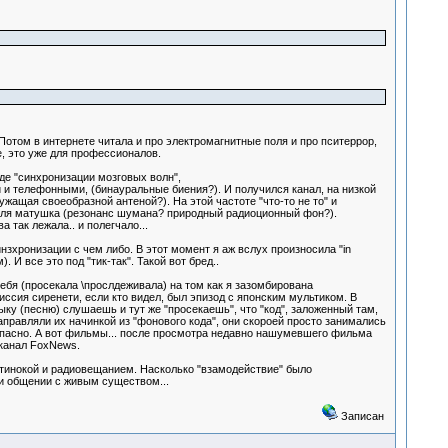
Потом в интернете читала и про электромагнитные поля и про пситеррор,
е, это уже для профессионалов.
де "синхронизации мозговых волн",
и телефонными, (бинауральные биения?). И получился канал, на низкой
жащая своеобразной антеной?). На этой частоте "что-то не то" и
земля матушка (резонанс шумана? природный радиоционный фон?).
 так лежала.. и полегчало...
зхронизации с чем либо. В этот момент я аж вслух произносила "in
И все это под "тик-так". Такой вот бред..
бя (просекала \прослдеживала) на том как я зазомбирована
сия сиренети, если кто видел, был эпизод с японским мультиком. В
ыку (песню) слушаешь и тут же "просекаешь", что "код", заложенный там,
аправляли их начинкой из "фонового кода", они скороей просто занимались
езопасно. А вот фильмы... после просмотра недавно нашумевшего фильма
 канал FoxNews.
ртинокой и радиовещанием. Насколько "взамодействие" было
ри общении с живым существом...
Записан