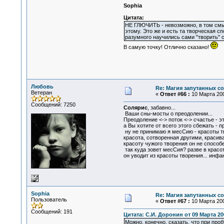
Sophia
Цитата:
НЕ ГЛЮЧИТЬ - невозможно, в том смыс
этому. Это же и есть та творческая с
разумного научились сами "творить" с
В самую точку! Отлично сказано!
Любовь
Re: Магия запутанных с
Ветеран
«
Ответ #66 :
10 Марта 200
Сообщений: 7250
Солярис
, забавно...
Ваши сны-мосты о преодолении...
Преодоление <-> поток <-> счастье - э
а Вы хотите от всего этого сбежать - п
ну не принимаю я месСию - красоты тво
красота, сотворенная другими, красива
красоту чужого творения он не способе
так куда зовет месСия? разве в красо
он уводит из красоты творения... инфан
Sophia
Re: Магия запутанных с
Пользователь
«
Ответ #67 :
10 Марта 200
Сообщений: 191
Цитата: С.И. Доронин от 09 Марта 200
Можно, конечно, сказать, что при проб