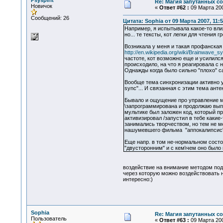
Psyspirit
Re: Магия запутанных с
Новичок
«
Ответ #62 :
09 Марта 200
Сообщений: 26
Цитата: Sophia от 09 Марта 2007, 11:5
Например, я испытывала какое-то вли
но... те тексты, кот легки для чтени
Возникала у меня и такая профанская
http://en.wikipedia.org/wiki/Brainwave_s
частоте, кот возможно еще и усилился
происходило, на что я реагировала с
Однажды когда было сильно "плохо" сам
Вообще тема синхронизации активно у
sync"... И связанная с этим тема анте
Бывало и ощущение про управление мо
\запрограммирована и продолжаю выпо
мультике был заложен код, который пр
активизировал /запустил в тебе какие
занимались творчеством, но тем не ме
нашумевшего фильма "аппокалипсис" у
Еще напр. в том не-нормальном состо
"двусторонним" и с кем\чем оно было 
воздействие на внимание методом пода
через которую можно воздействовать н
интересно:)
Sophia
Re: Магия запутанных с
Пользователь
«
Ответ #63 :
09 Марта 200