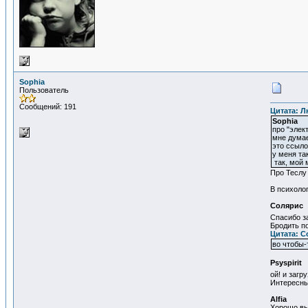
Sophia
Пользователь
Сообщений: 191
Цитата: Л
Sophia
про "элект
мне думае
это ссыло
у меня та
так, мой 
Про Теслу 
В психолог
Солярис
Спасибо з
Бродить п
Цитата: С
во чтобы-
Psyspirit
ой! и заг
Интересные
Alfia
Хорошо вы 