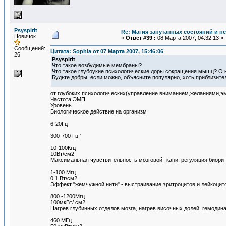
Psyspirit
Re: Магия запутанных состояний и п
Новичок
«
Ответ #39 :
08 Марта 2007, 04:32:13 »
Сообщений:
Цитата: Sophia от 07 Марта 2007, 15:46:06
26
Psyspirit
Что такое возбудимые мембраны?
Что такое глубоукие психологические доры сокращения мышц? О к
Будьте добры, если можно, объясните популярно, хоть приблизите
от глубоких психологических(управление вниманием,желаниями,
Частота ЭМП
Уровень
Биологическое действие на организм
6-20Гц
300-700 Гц '
10-100Кгц
10Вт/см2
Максимальная чувствительность мозговой ткани, регуляция биори
1-100 Мгц
0,1 Вт/см2
Эффект "жемчужной нити" - выстраивание эритроцитов и лейкоци
800 -1200Мгц
100мкВт/ см2
Нагрев глубинных отделов мозга, нагрев височных долей, гемоди
460 МГц