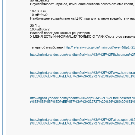
50 мкВт/см2
Неустойчивость пульса, изменения систолического объема крови,
10-100 Ггц
10 мВт/см2
Наибольшее воздействие на ЦНС, при длительном воздействии на
20 Ггц
100 мВт/см2
Болевой порог для кожных рецепторов
У МЕНЯ ЕСТЬ ИНФОРМАЦИЯ ТОЛЬКО О ТАКИХ(но это со стороны и не
теперь об мембранах
http://referatw.ru/cgi-bin/main.cgi?level=5&p
http://hghltd.yandex.com/yandbtm?url=http%3A%2F%2Fl
http://hghltd.yandex.com/yandbtm?url=http%3A%2F%2Fw
(%E3%E8%EF%ED%EE%E7%3A%3A312727%20%26%26%20%E1%
http://hghltd.yandex.com/yandbtm?url=http%3A%2F%2
(%E3%E8%EF%ED%EE%E7%3A%3A312727%20%26%26%20%E1%
http://hghltd.yandex.com/yandbtm?url=http%3A%2F%2F
(%E3%E8%EF%ED%EE%E7%3A%3A312727%20%26%26%20%E1%