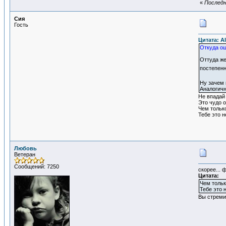
«
Последн
Сия
Гость
Цитата: Al
Откуда ощ
Оттуда же
постепенн
Ну зачем 
Аналогичн
Не впадай 
Это чудо о
Чем тольк
Тебе это н
Любовь
Ветеран
Сообщений: 7250
скорее... 
Цитата:
Чем тольк
Тебе это 
Вы стреми