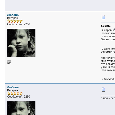
Любовь
Ветеран
Сообщений: 7250
Sophia
Вы правы
только мал
а вот осоз
Вы же тоже
с автопило
вспомните 
про "элект
мне думае
это ссыло
у меня так
так, мой м
«
Последн
Любовь
Ветеран
Сообщений: 7250
а про масс