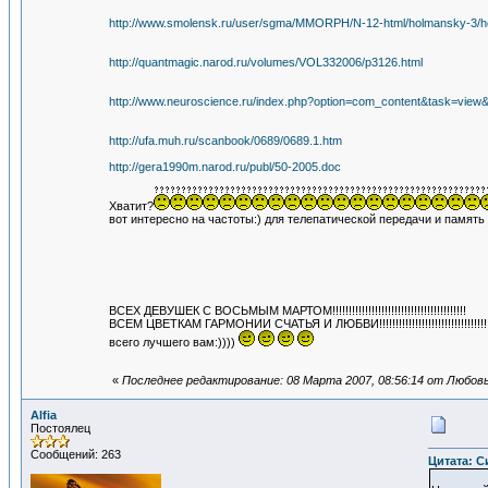
http://www.smolensk.ru/user/sgma/MMORPH/N-12-html/holmansky-3/h
http://quantmagic.narod.ru/volumes/VOL332006/p3126.html
http://www.neuroscience.ru/index.php?option=com_content&task=view
http://ufa.muh.ru/scanbook/0689/0689.1.htm
http://gera1990m.narod.ru/publ/50-2005.doc
Хватит?
вот интересно на частоты:) для телепатической передачи и память 
ВСЕХ ДЕВУШЕК С ВОСЬМЫМ МАРТОМ!!!!!!!!!!!!!!!!!!!!!!!!!!!!!!!!!!!!!!!!!
ВСЕМ ЦВЕТКАМ ГАРМОНИИ СЧАТЬЯ И ЛЮБВИ!!!!!!!!!!!!!!!!!!!!!!!!!!!!!!!!!!!!
всего лучшего вам:))))
«
Последнее редактирование: 08 Марта 2007, 08:56:14 от Любов
Alfia
Постоялец
Сообщений: 263
Цитата: Си