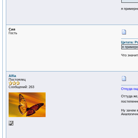
я примерно
Сия
Гость
Цитата: Ps
я примерно
Что значит
Alfia
Постоялец
Сообщений: 263
Откуда ощ
Оттуда же
постепенно
Ну зачем м
Аналогичн