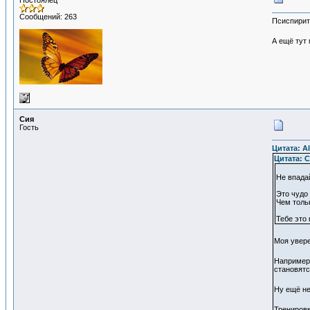
Постоялец
Сообщений: 263
Псиспирит
А ещё тут 
Сия
Гость
Цитата: Al
Цитата: С
Не впадай
Это чудо 
Чем толь
Тебе это 
Моя увер
Например 
становятс
Ну ещё не
Тренировк