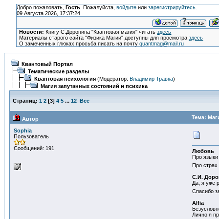
Добро пожаловать,
Гость
. Пожалуйста,
войдите
или
зарегистрируйтесь
.
09 Августа 2026, 17:37:24
Новости:
Книгу С.Доронина "Квантовая магия" читать
здесь
Материалы старого сайта "Физика Магии" доступны для просмотра
здесь
О замеченных глюках просьба писать на почту
quantmag@mail.ru
Квантовый Портал
Тематические разделы
Квантовая психология
(Модератор:
Владимир Травка
)
Магия запутанных состояний и психика
Страниц:
1
2
[
3
]
4
5
...
12
Все
Тема: Маг
Автор
Sophia
Пользователь
Сообщений: 191
Любовь
Про языки
Про страх 
С.И. Дор
Да, я уже
Спасибо за
Alfia
Безусловно
Лично я пр