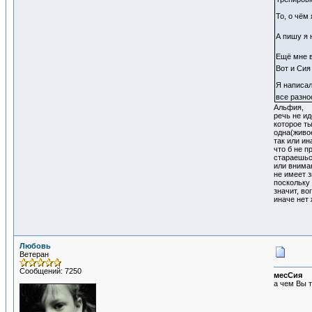
То, о чём
А пишу я 
Ещё мне в
Вот и Сия
Я написал
все разно
Альфия,
речь не ид
которое т
одна(живое
так или ин
что б не п
стараешьс
или вниман
не имеет з
поскольку
значит, в
иначе нет 
Любовь
Ветеран
Сообщений: 7250
месСия
а чем Вы т