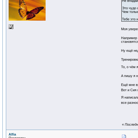
Не впадай
Это чудо 
Чем тольк
Тебе это 
Моя увере
Например :
становятс
Ну ещё не
Тренировк
То, о чём 
А пишу я н
Ещё мне вр
Вот и Сия
Я написал
все разноо
«
Последн
Alfia