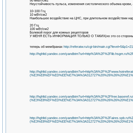
50 мкВт/см2
Неустойчивость пульса, изменения систолического объема крови,
10-100 Ггц
10 мВт/см2
Наибольшее воздействие на ЦНС, при длительном воздействии на
20 Ггц
100 мВт/см2
Болевой порог для кожных рецепторов
У МЕНЯ ЕСТЬ ИНФОРМАЦИЯ ТОЛЬКО О ТАКИХ(но это со стороны и не
теперь об мембранах
http://referatw.ru/cgi-bin/main.cgi?level=5&p
http://hghltd.yandex.com/yandbtm?url=http%3A%2F%2Fl
http://hghltd.yandex.com/yandbtm?url=http%3A%2F%2Fw
(%E3%E8%EF%ED%EE%E7%3A%3A312727%20%26%26%20%E1%
http://hghltd.yandex.com/yandbtm?url=http%3A%2F%2
(%E3%E8%EF%ED%EE%E7%3A%3A312727%20%26%26%20%E1%
http://hghltd.yandex.com/yandbtm?url=http%3A%2F%2F
(%E3%E8%EF%ED%EE%E7%3A%3A312727%20%26%26%20%E1%