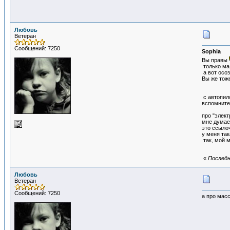
Любовь
Ветеран
Сообщений: 7250
Sophia
Вы правы
только мал
а вот осоз
Вы же тоже
с автопило
вспомните 
про "элект
мне думае
это ссыло
у меня так
так, мой м
«
Последн
Любовь
Ветеран
Сообщений: 7250
а про масс