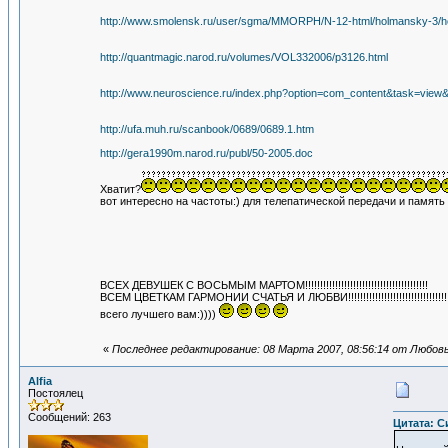
http://www.smolensk.ru/user/sgma/MMORPH/N-12-html/holmansky-3/h
http://quantmagic.narod.ru/volumes/VOL332006/p3126.html
http://www.neuroscience.ru/index.php?option=com_content&task=view
http://ufa.muh.ru/scanbook/0689/0689.1.htm
http://gera1990m.narod.ru/publ/50-2005.doc
Хватит?
вот интересно на частоты:) для телепатической передачи и память 
ВСЕХ ДЕВУШЕК С ВОСЬМЫМ МАРТОМ!!!!!!!!!!!!!!!!!!!!!!!!!!!!!!!!!!!!!!!!!
ВСЕМ ЦВЕТКАМ ГАРМОНИИ СЧАТЬЯ И ЛЮБВИ!!!!!!!!!!!!!!!!!!!!!!!!!!!!!!!!!!!!
всего лучшего вам:))))
«
Последнее редактирование: 08 Марта 2007, 08:56:14 от Любов
Alfia
Постоялец
Сообщений: 263
Цитата: Си