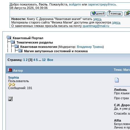
Добро пожаловать,
Гость
. Пожалуйста,
войдите
или
зарегистрируйтесь
.
08 Августа 2026, 04:39:06
Новости:
Книгу С.Доронина "Квантовая магия" читать
здесь
Материалы старого сайта "Физика Магии" доступны для просмотра
здесь
О замеченных глюках просьба писать на почту
quantmag@mail.ru
Квантовый Портал
Тематические разделы
Квантовая психология
(Модератор:
Владимир Травка
)
Магия запутанных состояний и психика
Страниц:
1
2
[
3
]
4
5
...
12
Все
Тема: Маг
Автор
Sophia
Пользователь
Сообщений: 191
Любовь
Про языки
Про страх 
С.И. Дор
Да, я уже
Спасибо за
Alfia
Безусловно
Лично я пр