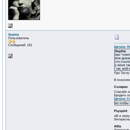
Sophia
Пользователь
Сообщений: 191
Цитата: Л
Sophia
про "элект
мне думае
это ссыло
у меня та
так, мой 
Про Теслу 
В психолог
Солярис
Спасибо з
Бродить п
Цитата: С
во чтобы-
Psyspirit
ой! и заг
Интересные
Alfia
Хорошо вы 