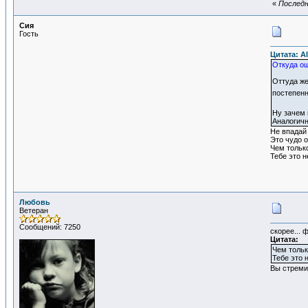
«
Последн
Сия
Гость
Цитата: Al
Откуда ощ
Оттуда же
постепенн
Ну зачем 
Аналогичн
Не впадай 
Это чудо о
Чем тольк
Тебе это н
Любовь
Ветеран
Сообщений: 7250
скорее... 
Цитата:
Чем тольк
Тебе это 
Вы стреми