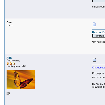
я примерно
Сия
Гость
Цитата: Ps
я примерно
Что значит
Alfia
Постоялец
Сообщений: 263
Откуда ощ
Оттуда же
постепенно
Ну зачем м
Аналогичн