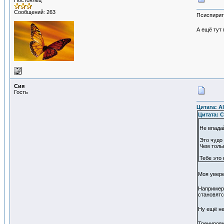
Постоялец
Сообщений: 263
Псиспирит
А ещё тут 
Сия
Гость
Цитата: Al
Цитата: С
Не впадай
Это чудо 
Чем толь
Тебе это 
Моя увер
Например 
становятс
Ну ещё не
Тренировк