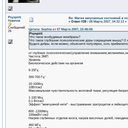
Psyspirit
Re: Магия запутанных состояний и п
Новичок
«
Ответ #39 :
08 Марта 2007, 04:32:13 »
Сообщений:
Цитата: Sophia от 07 Марта 2007, 15:46:06
26
Psyspirit
Что такое возбудимые мембраны?
Что такое глубоукие психологические доры сокращения мышц? О к
Будьте добры, если можно, объясните популярно, хоть приблизите
от глубоких психологических(управление вниманием,желаниями,
Частота ЭМП
Уровень
Биологическое действие на организм
6-20Гц
300-700 Гц '
10-100Кгц
10Вт/см2
Максимальная чувствительность мозговой ткани, регуляция биори
1-100 Мгц
0,1 Вт/см2
Эффект "жемчужной нити" - выстраивание эритроцитов и лейкоци
800 -1200Мгц
100мкВт/ см2
Нагрев глубинных отделов мозга, нагрев височных долей, гемоди
460 МГц