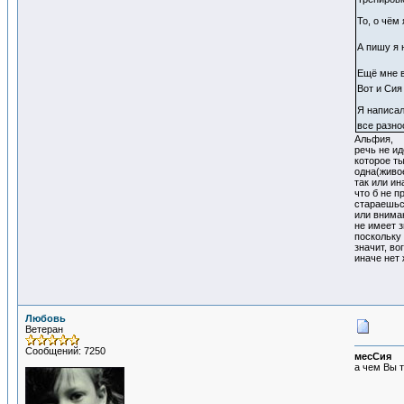
То, о чём
А пишу я 
Ещё мне в
Вот и Сия
Я написал
все разно
Альфия,
речь не ид
которое т
одна(живое
так или ин
что б не п
стараешьс
или вниман
не имеет з
поскольку
значит, в
иначе нет 
Любовь
Ветеран
Сообщений: 7250
месСия
а чем Вы т