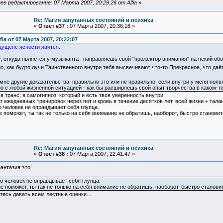
ее редактирование: 07 Марта 2007, 20:29:26 от Alfia
»
Re: Магия запутанных состояний и психика
«
Ответ #37 :
07 Марта 2007, 20:36:18 »
fia от 07 Марта 2007, 20:22:07
ущене ясности явится.
, откуда является у музыканта : направляешь свой "прожектор внимания" на некий об
о, как будто лучи Таинственного внутри тебя высвечивают что-то Прекрасное, что даёт
мне другие доказательства, правильно это или не правильно, если внутри у меня появ
о с любой жизненной ситуацией - как бы расширяешь свой опыт творчества в каком-то
в транс, в самогипноз, который и есть твоя уверенность внутри.
т ежедневных тренировок через пот и кровь в течение десятков лет, всей жизни + тала
о человек не оправдывает себя глупца.
е поможет, ты так не только на себя внимание не обратишь, наоборот, быстро становит
Re: Магия запутанных состояний и психика
«
Ответ #38 :
07 Марта 2007, 22:41:47 »
фантазия это:
о человек не оправдывает себя глупца.
не поможет, ты так не только на себя внимание не обратишь, наоборот, быстро станови
тесь давать всем лестные оценки...