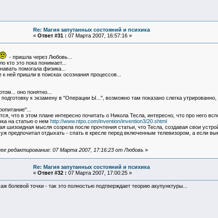
Re: Магия запутанных состояний и психика
«
Ответ #31 :
07 Марта 2007, 16:57:16 »
- пришла через Любовь...
о кто это пока понимает...
навать помогала физика...
 к ней пришли в поисках осознания процессов...
том... оно понятно...
подготовку к экзамену в "Операции Ы...", возможно там показано слегка утрированно, к
ропитание"...
тся, что в этом плане интересно почитать о Никола Тесла, интересно, что про него в
чка на статью о нем
http://www.ntpo.com/invention/invention3/20.shtml
ая шизоидная мысля созрела после прочтения статьи, что Тесла, создавая свои устро
уж предпочитал отдыхать - спать в кресле перед включенным телевизором, а если выклю
ее редактирование: 07 Марта 2007, 17:16:23 от Любовь
»
Re: Магия запутанных состояний и психика
«
Ответ #32 :
07 Марта 2007, 17:00:25 »
аж болевой точки - так это полностью подтверждает теорию акупунктуры...