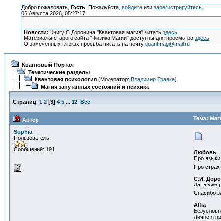
Добро пожаловать,
Гость
. Пожалуйста,
войдите
или
зарегистрируйтесь
.
06 Августа 2026, 05:27:17
Новости:
Книгу С.Доронина "Квантовая магия" читать
здесь
Материалы старого сайта "Физика Магии" доступны для просмотра
здесь
О замеченных глюках просьба писать на почту
quantmag@mail.ru
Квантовый Портал
Тематические разделы
Квантовая психология
(Модератор:
Владимир Травка
)
Магия запутанных состояний и психика
Страниц:
1
2
[
3
]
4
5
...
12
Все
Тема: Маг
Автор
Sophia
Пользователь
Сообщений: 191
Любовь
Про языки
Про страх 
С.И. Дор
Да, я уже
Спасибо за
Alfia
Безусловно
Лично я пр