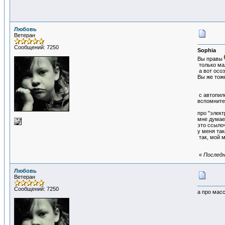
Любовь
Ветеран
Сообщений: 7250
Sophia
Вы правы
только мал
а вот осоз
Вы же тоже
с автопило
вспомните 
про "элект
мне думае
это ссыло
у меня так
так, мой м
«
Последн
Любовь
Ветеран
Сообщений: 7250
а про масс