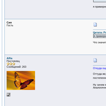
я примерно
Сия
Гость
Цитата: Ps
я примерно
Что значит
Alfia
Постоялец
Сообщений: 263
Откуда ощ
Оттуда же
постепенно
Ну зачем м
Аналогичн