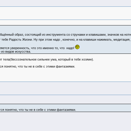
общённый образ, состоящий из инструмента со струнами и клавишами, значков на нотно
 тебе Радость Жизни. Ну при этом надо , конечно, и на клавиши нажимать, медитация, 
ляется уверенность, что это именно то, что надо!
 из видов искусства.
нт тела(бессознательное сильнее ума, который в тебе хозяин).
ся понятно, что ты не в себе с этими фантазиями.
тся понятно, что ты не в себе с этими фантазиями.