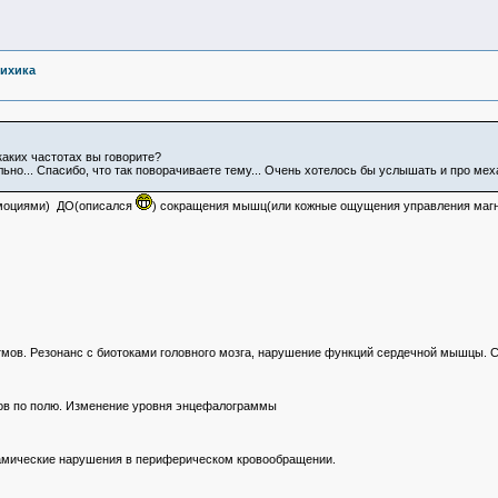
сихика
аких частотах вы говорите?
льно... Спасибо, что так поворачиваете тему... Очень хотелось бы услышать и про ме
эмоциями) ДО(описался
) сокращения мышц(или кожные ощущения управления маг
тмов. Резонанс с биотоками головного мозга, нарушение функций сердечной мышцы. С
тов по полю. Изменение уровня энцефалограммы
намические нарушения в периферическом кровообращении.