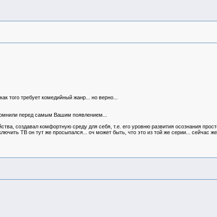
ак того требует комедийный жанр... но верно...
спомнили перед самым Вашим появлением...
йства, создавал комфортную среду для себя, т.е. его уровню развития осознания прос
чить ТВ он тут же просыпался... оч может быть, что это из той же серии... сейчас же