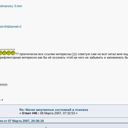
olmansky-3.htm
&id=94&Itemid=2
?? проктически все ссылки интересны:)))) советую сам не всё читал мне ещё
рефлекторная интересно как бы её осознать чтоб ни чего не забывать и запоминать бы
!!!!!!
ь
»
Re: Магия запутанных состояний и психика
«
Ответ #40 :
08 Марта 2007, 07:32:53 »
я от 07 Марта 2007, 20:36:18