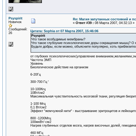
Psyspirit
Re: Магия запутанных состояний и п
Новичок
«
Ответ #39 :
08 Марта 2007, 04:32:13 »
Сообщений:
Цитата: Sophia от 07 Марта 2007, 15:46:06
26
Psyspirit
Что такое возбудимые мембраны?
Что такое глубоукие психологические доры сокращения мышц? О к
Будьте добры, если можно, объясните популярно, хоть приблизите
от глубоких психологических(управление вниманием,желаниями,
Частота ЭМП
Уровень
Биологическое действие на организм
6-20Гц
300-700 Гц '
10-100Кгц
10Вт/см2
Максимальная чувствительность мозговой ткани, регуляция биори
1-100 Мгц
0,1 Вт/см2
Эффект "жемчужной нити" - выстраивание эритроцитов и лейкоци
800 -1200Мгц
100мкВт/ см2
Нагрев глубинных отделов мозга, нагрев височных долей, гемоди
460 МГц