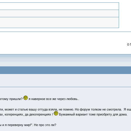
0 
к этому пришли?
я наверное все же через любовь..
и, может и статью вашу оттуда взяла, не помню. Но форум толком не смотрела. Я еще
х, когеренциях, да декогеренциях !
Бумажный вариант тоже приобрету для дома.
 и я переверну мир!". Не про это ли?