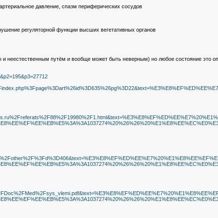
 артериальное давление, спазм периферических сосудов
рушение регуляторной функции высших вегетативных органов
естественным путём и вообще может быть неверным) но любое состояние это опреде
1=21&p2=195&p3=27712
ib.hsgm.ru%2Findex.php%3Fpage%3Dart%26id%3D635%26pg%3D22&text=%E3%E
ww.hotreferats.ru%2Freferats%2F88%2F19980%2F1.html&text=%E3%E8%EF%
E8%EE%EF%EE%EB%E5%3A%3A1037274%20%26%26%20%E1%E8%EE%EC%E0%E3%E
Ffree.baseref.ru%2Fother%2F%3Fd%3D406&text=%E3%E8%EF%ED%EE%E7%20%
E8%EE%EF%EE%EB%E5%3A%3A1037274%20%26%26%20%E1%E8%EE%EC%E0%E3%E
aires.spb.ru%2FDoc%2FMed%2Fsys_vlemi.pdf&text=%E3%E8%EF%ED%EE%E7
E8%EE%EF%EE%EB%E5%3A%3A1037274%20%26%26%20%E1%E8%EE%EC%E0%E3%E