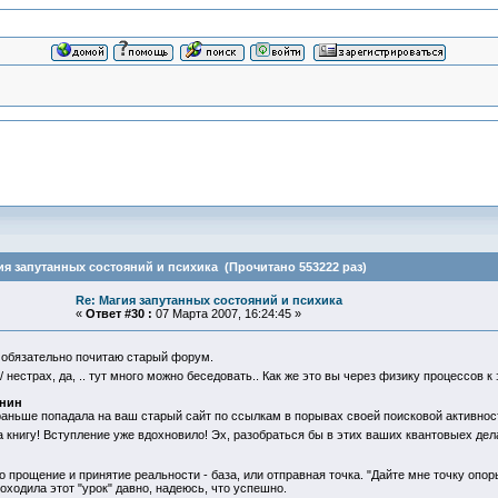
ия запутанных состояний и психика (Прочитано 553222 раз)
Re: Магия запутанных состояний и психика
«
Ответ #30 :
07 Марта 2007, 16:24:45 »
 обязательно почитаю старый форум.
/ нестрах, да, .. тут много можно беседовать.. Как же это вы через физику процессов 
онин
 раньше попадала на ваш старый сайт по ссылкам в порывах своей поисковой активност
 книгу! Вступление уже вдохновило! Эх, разобраться бы в этих ваших квантовыех дела
 прощение и принятие реальности - база, или отправная точка. "Дайте мне точку опоры
оходила этот "урок" давно, надеюсь, что успешно.