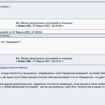
 понял....
Re: Магия запутанных состояний и психика
«
Ответ #35 :
07 Марта 2007, 18:44:09 »
yspirit от 07 Марта 2007, 17:48:14
 понял....
 это "примерно"?
Re: Магия запутанных состояний и психика
«
Ответ #36 :
07 Марта 2007, 20:22:07 »
ущене ясности явится.
, откуда является у музыканта : направляешь свой "прожектор внимания" на некий обо
, как будто лучи Таинственного внутри тебя высвечивают что-то Прекрасное, что даёт
не другие доказательства, правильно это или не правильно, если внутри у меня появл
о с любой жизненной ситуацией - как бы расширяешь свой опыт творчества в каком-то 