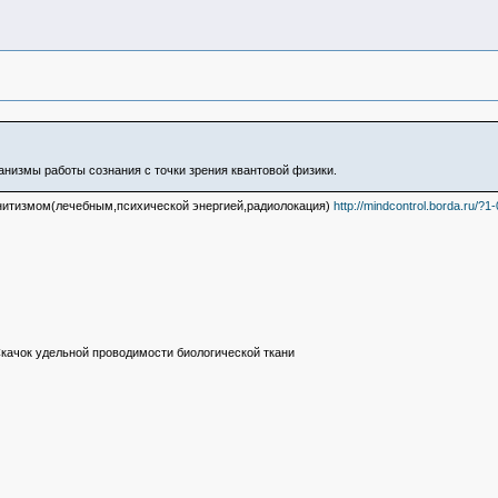
ханизмы работы сознания с точки зрения квантовой физики.
нитизмом(лечебным,психической энергией,радиолокация)
http://mindcontrol.borda.ru/
качок удельной проводимости биологической ткани