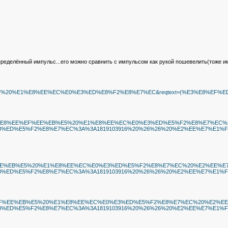
лённый импульс...его можно сравнить с импульсом как рукой пошевелить(тоже импу
8%EF%ED%EE%E7%20%E1%E8%EE%EC%E0%E3%ED%E8%F2%E8%E7%EC&reqtext=(%E3%E
ED%EE%E7%20%E1%E8%EE%EF%EE%EB%E5%20%E1%E8%EE%EC%E0%E3%ED%E5%F2%E8
D%E5%F2%E8%E7%EC%3A%3A1819103916%20%26%26%20%E2%EE%E7%E1%F3%E4
E1%E8%EE%EF%EE%EB%E5%20%E1%E8%EE%EC%E0%E3%ED%E5%F2%E8%E7%EC%20%E
D%E5%F2%E8%E7%EC%3A%3A1819103916%20%26%26%20%E2%EE%E7%E1%F3%E
%20%E1%E8%EE%EF%EE%EB%E5%20%E1%E8%EE%EC%E0%E3%ED%E5%F2%E8%E7%EC%2
D%E5%F2%E8%E7%EC%3A%3A1819103916%20%26%26%20%E2%EE%E7%E1%F3%E