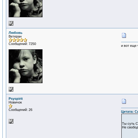
Любовь
Ветеран
Сообщений: 7250
и вот еще 
Psyspirit
Новичок
Сообщений: 26
Цитата: Си
Ты суть С
Не свобод