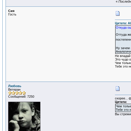
«
Последн
Сия
Гость
Цитата: Al
Откуда ощ
Оттуда же
постепенн
Ну зачем 
Аналогичн
Не впадай 
Это чудо о
Чем тольк
Тебе это н
Любовь
Ветеран
Сообщений: 7250
скорее... 
Цитата:
Чем тольк
Тебе это 
Вы стреми