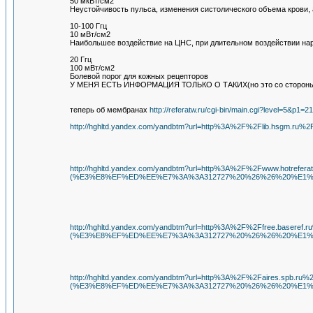
50 мкВт/см2
Неустойчивость пульса, изменения систолического объема крови,
10-100 Ггц
10 мВт/см2
Наибольшее воздействие на ЦНС, при длительном воздействии на
20 Ггц
100 мВт/см2
Болевой порог для кожных рецепторов
У МЕНЯ ЕСТЬ ИНФОРМАЦИЯ ТОЛЬКО О ТАКИХ(но это со стороны и не
теперь об мембранах
http://referatw.ru/cgi-bin/main.cgi?level=5&p
http://hghltd.yandex.com/yandbtm?url=http%3A%2F%2Fl
http://hghltd.yandex.com/yandbtm?url=http%3A%2F%2Fw
(%E3%E8%EF%ED%EE%E7%3A%3A312727%20%26%26%20%E1%
http://hghltd.yandex.com/yandbtm?url=http%3A%2F%2
(%E3%E8%EF%ED%EE%E7%3A%3A312727%20%26%26%20%E1%
http://hghltd.yandex.com/yandbtm?url=http%3A%2F%2F
(%E3%E8%EF%ED%EE%E7%3A%3A312727%20%26%26%20%E1%