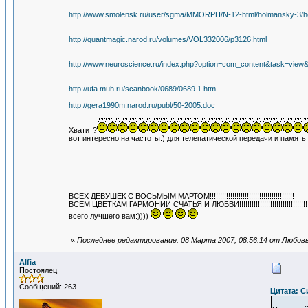
http://www.smolensk.ru/user/sgma/MMORPH/N-12-html/holmansky-3/h
http://quantmagic.narod.ru/volumes/VOL332006/p3126.html
http://www.neuroscience.ru/index.php?option=com_content&task=view
http://ufa.muh.ru/scanbook/0689/0689.1.htm
http://gera1990m.narod.ru/publ/50-2005.doc
Хватит?
вот интересно на частоты:) для телепатической передачи и память 
ВСЕХ ДЕВУШЕК С ВОСЬМЫМ МАРТОМ!!!!!!!!!!!!!!!!!!!!!!!!!!!!!!!!!!!!!!!!!
ВСЕМ ЦВЕТКАМ ГАРМОНИИ СЧАТЬЯ И ЛЮБВИ!!!!!!!!!!!!!!!!!!!!!!!!!!!!!!!!!!!!
всего лучшего вам:))))
«
Последнее редактирование: 08 Марта 2007, 08:56:14 от Любов
Alfia
Постоялец
Сообщений: 263
Цитата: Си