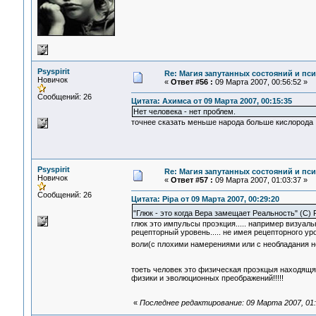
Psyspirit
Re: Магия запутанных состояний и пс
Новичок
«
Ответ #56 :
09 Марта 2007, 00:56:52 »
Сообщений: 26
Цитата: Ахимса от 09 Марта 2007, 00:15:35
Нет человека - нет проблем.
точнее сказать меньше народа больше кислорода
Psyspirit
Re: Магия запутанных состояний и пс
Новичок
«
Ответ #57 :
09 Марта 2007, 01:03:37 »
Сообщений: 26
Цитата: Pipa от 09 Марта 2007, 00:29:20
"Глюк - это когда Вера замещает Реальность" (С) 
глюк это импульсы проэкция..... например визуа
рецепторный уровень..... не имея рецепторного у
воли(с плохими намерениями или с необладания н
тоеть человек это физическая проэкцыя находящ
физики и эволюционных преображений!!!!!
«
Последнее редактирование: 09 Марта 2007, 01:1