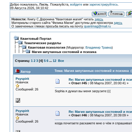
Добро пожаловать,
Гость
. Пожалуйста,
войдите
или
зарегистрируйтесь
.
09 Августа 2026, 04:10:42
Новости:
Книгу С.Доронина "Квантовая магия" читать
здесь
Материалы старого сайта "Физика Магии" доступны для просмотра
здесь
О замеченных глюках просьба писать на почту
quantmag@mail.ru
Квантовый Портал
Тематические разделы
Квантовая психология
(Модератор:
Владимир Травка
)
Магия запутанных состояний и психика
Страниц:
1
2
3
[
4
]
5
6
...
12
Все
Тема: Магия запутанных состояний и психика (
Автор
Psyspirit
Re: Магия запутанных состояний и пс
Новичок
«
Ответ #45 :
08 Марта 2007, 20:00:41 »
Сообщений: 26
Sophia я думал вы меня загрузите:(((
Psyspirit
Re: Магия запутанных состояний и пс
Новичок
«
Ответ #46 :
08 Марта 2007, 20:39:09 »
Сообщений: 26
когда почитаете раскажете мне о чём я спрашивал