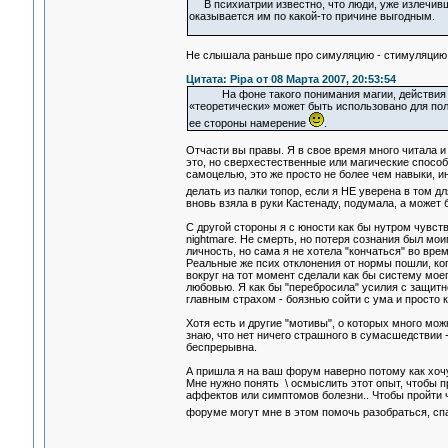
В психиатрии известно, что люди, уже излечивши
оказывается им по какой-то причине выгодным.
Не слышала раньше про симуляцию - стимуляцию..
Цитата: Pipa от 08 Марта 2007, 20:53:54
На фоне такого понимания магии, действи
«теоретически» может быть использовано для пол
ее стороны намерение
.
Отчасти вы правы. Я в свое время много читала и 
это, но сверхестественные или магические способ
самоцелью, это же просто не более чем навыки, и
делать из палки топор, если я НЕ уверена в том дл
вновь взяла в руки Кастенаду, подумала, а може
С другой стороны я c юности как бы нутром чувств
nightmare. Не смерть, но потеря сознания был моим
личность, но сама я не хотела "кончаться" во врем
Реальные же псих отклонения от нормы пошли, ког
вокруг на тот момент сделали как бы систему мое
любовью. Я как бы "перебросила" усилия с защит
главным страхом - боязнью сойти с ума и просто к
Хотя есть и другие "мотивы", о которых много мож
знаю, что нет ничего страшного в сумасшедствии -
беспрерывна.
А пришла я на ваш форум наверно потому как хочу
Мне нужно понять \ осмыслить этот опыт, чтобы 
аффектов или симптомов болезни.. Чтобы пройти че
форуме могут мне в этом помочь разобраться, сп