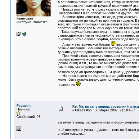
А все психические «отклонения», которые человек
саморефлексия - самый трудный психический акт.
Правда или нет то, что рассказала о себе
Sophi
Настораживает в ее поведении совсем другое – же
В психиатрии известно, что люди, уже излечивши
Квантовая
оказывается им по какой-то причине выгодным. В
инструменталистка
того, что такие «припадки» оказываются фактичес
собственной воле (во многих случаях он также мож
Такие случаи были многократно описаны в судеб
старающимися уйти от уголовной ответственности.
Очевидно, что в случае
Sophia
, такого рода повод
А кругу эзотерической братии
высоко ценитс
разные названия. Большинство методик, практикуе
дальше удается сдвинуться от «нормы», тем это с
Причиной столь высокого спроса на «измененные
распространение
новая трактовка магии
. Если 
(заклинания) и т.п., то нынче акцент уже делаетс
замещены манипуляциями с собственной психикой.
разного рода «я-философиях»). И даже у Доронин
На фоне такого понимания магии, действия
Sop
может быть использовано для получения сверхспос
намерение
.
Psyspirit
Re: Магия запутанных состояний и пс
Новичок
«
Ответ #50 :
08 Марта 2007, 21:18:43 »
Сообщений: 26
вы имеете ввиду овладение психической энергией
ещё советую не улетать далеко... хотя не бывает 
слабая крышка....