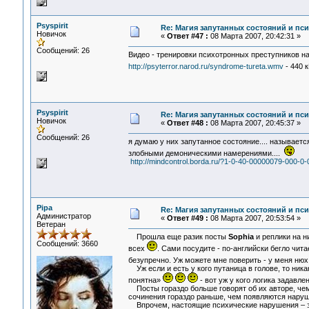
Psyspirit
Re: Магия запутанных состояний и пс
Новичок
«
Ответ #47 :
08 Марта 2007, 20:42:31 »
Сообщений: 26
Видео - тренировки психотронных преступников на
http://psyterror.narod.ru/syndrome-tureta.wmv
- 440 
Psyspirit
Re: Магия запутанных состояний и пс
Новичок
«
Ответ #48 :
08 Марта 2007, 20:45:37 »
Сообщений: 26
я думаю у них запутанное состояние.... называетс
злобными демоническими намерениями....
http://mindcontrol.borda.ru/?1-0-40-00000079-000-0
Pipa
Re: Магия запутанных состояний и пс
Администратор
«
Ответ #49 :
08 Марта 2007, 20:53:54 »
Ветеран
Прошла еще разик посты
Sophia
и реплики на н
Сообщений: 3660
всех
. Сами посудите - по-английски бегло чит
безупречно. Уж можете мне поверить - у меня нюх
Уж если и есть у кого путаница в голове, то ника
понятна»
- вот уж у кого логика задавл
Посты гораздо больше говорят об их авторе, чем
сочинения гораздо раньше, чем появляются нару
Впрочем, настоящие психические нарушения – это