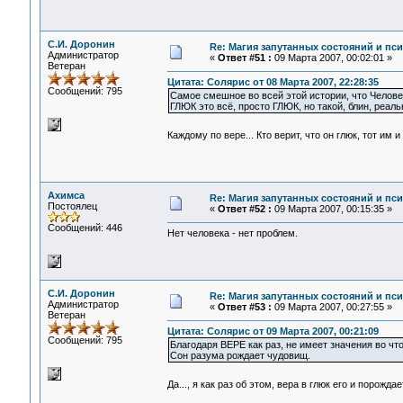
С.И. Доронин
Re: Магия запутанных состояний и пс
Администратор
«
Ответ #51 :
09 Марта 2007, 00:02:01 »
Ветеран
Цитата: Солярис от 08 Марта 2007, 22:28:35
Сообщений: 795
Самое смешное во всей этой истории, что Человек
ГЛЮК это всё, просто ГЛЮК, но такой, блин, реаль
Каждому по вере... Кто верит, что он глюк, тот им 
Ахимса
Re: Магия запутанных состояний и пс
Постоялец
«
Ответ #52 :
09 Марта 2007, 00:15:35 »
Сообщений: 446
Нет человека - нет проблем.
С.И. Доронин
Re: Магия запутанных состояний и пс
Администратор
«
Ответ #53 :
09 Марта 2007, 00:27:55 »
Ветеран
Цитата: Солярис от 09 Марта 2007, 00:21:09
Сообщений: 795
Благодаря ВЕРЕ как раз, не имеет значения во чт
Сон разума рождает чудовищ.
Да..., я как раз об этом, вера в глюк его и пор