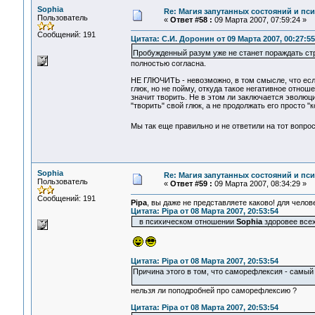
Sophia
Re: Магия запутанных состояний и пс
Пользователь
«
Ответ #58 :
09 Марта 2007, 07:59:24 »
Сообщений: 191
Цитата: С.И. Доронин от 09 Марта 2007, 00:27:55
Пробужденный разум уже не станет пораждать
полностью согласна.
НЕ ГЛЮЧИТЬ - невозможно, в том смысле, что есл
глюк, но не пойму, откуда такое негативное отноше
значит творить. Не в этом ли заключается эволю
"творить" свой глюк, а не продолжать его просто 
Мы так еще правильно и не ответили на тот вопро
Sophia
Re: Магия запутанных состояний и пс
Пользователь
«
Ответ #59 :
09 Марта 2007, 08:34:29 »
Сообщений: 191
Pipa
, вы даже не представляете каково! для чело
Цитата: Pipa от 08 Марта 2007, 20:53:54
в психическом отношении
Sophia
здоровее вс
Цитата: Pipa от 08 Марта 2007, 20:53:54
Причина этого в том, что саморефлексия - самый 
нельзя ли поподробней про саморефлексию ?
Цитата: Pipa от 08 Марта 2007, 20:53:54