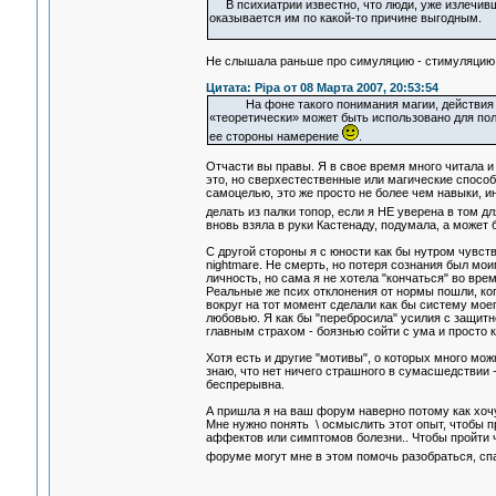
В психиатрии известно, что люди, уже излечивши
оказывается им по какой-то причине выгодным.
Не слышала раньше про симуляцию - стимуляцию..
Цитата: Pipa от 08 Марта 2007, 20:53:54
На фоне такого понимания магии, действи
«теоретически» может быть использовано для пол
ее стороны намерение
.
Отчасти вы правы. Я в свое время много читала и 
это, но сверхестественные или магические способ
самоцелью, это же просто не более чем навыки, и
делать из палки топор, если я НЕ уверена в том дл
вновь взяла в руки Кастенаду, подумала, а може
С другой стороны я c юности как бы нутром чувств
nightmare. Не смерть, но потеря сознания был моим
личность, но сама я не хотела "кончаться" во врем
Реальные же псих отклонения от нормы пошли, ког
вокруг на тот момент сделали как бы систему мое
любовью. Я как бы "перебросила" усилия с защит
главным страхом - боязнью сойти с ума и просто к
Хотя есть и другие "мотивы", о которых много мож
знаю, что нет ничего страшного в сумасшедствии -
беспрерывна.
А пришла я на ваш форум наверно потому как хочу
Мне нужно понять \ осмыслить этот опыт, чтобы 
аффектов или симптомов болезни.. Чтобы пройти че
форуме могут мне в этом помочь разобраться, сп