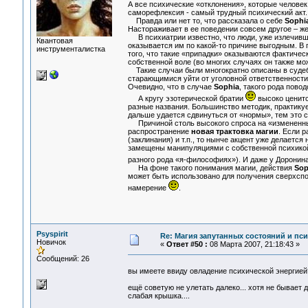
А все психические «отклонения», которые человек
саморефлексия - самый трудный психический акт.
Правда или нет то, что рассказала о себе
Sophi
Настораживает в ее поведении совсем другое – же
В психиатрии известно, что люди, уже излечивши
Квантовая
оказывается им по какой-то причине выгодным. В
инструменталистка
того, что такие «припадки» оказываются фактичес
собственной воле (во многих случаях он также мож
Такие случаи были многократно описаны в судеб
старающимися уйти от уголовной ответственности.
Очевидно, что в случае
Sophia
, такого рода повод
А кругу эзотерической братии
высоко ценитс
разные названия. Большинство методик, практикуе
дальше удается сдвинуться от «нормы», тем это с
Причиной столь высокого спроса на «измененные
распространение
новая трактовка магии
. Если 
(заклинания) и т.п., то нынче акцент уже делаетс
замещены манипуляциями с собственной психикой.
разного рода «я-философиях»). И даже у Доронин
На фоне такого понимания магии, действия
Sop
может быть использовано для получения сверхспос
намерение
.
Psyspirit
Re: Магия запутанных состояний и пс
Новичок
«
Ответ #50 :
08 Марта 2007, 21:18:43 »
Сообщений: 26
вы имеете ввиду овладение психической энергией
ещё советую не улетать далеко... хотя не бывает 
слабая крышка....