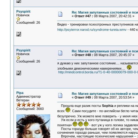
Psyspirit
Re: Магия запутанных состояний и пс
Новичок
«
Ответ #47 :
08 Марта 2007, 20:42:31 »
Сообщений: 26
Видео - тренировки психотронных преступников на
http://psyterror.narod.ru/syndrome-tureta.wmv
- 440 
Psyspirit
Re: Магия запутанных состояний и пс
Новичок
«
Ответ #48 :
08 Марта 2007, 20:45:37 »
Сообщений: 26
я думаю у них запутанное состояние.... называетс
злобными демоническими намерениями....
http://mindcontrol.borda.ru/?1-0-40-00000079-000-0
Pipa
Re: Магия запутанных состояний и пс
Администратор
«
Ответ #49 :
08 Марта 2007, 20:53:54 »
Ветеран
Прошла еще разик посты
Sophia
и реплики на н
Сообщений: 3660
всех
. Сами посудите - по-английски бегло чит
безупречно. Уж можете мне поверить - у меня нюх
Уж если и есть у кого путаница в голове, то ника
понятна»
- вот уж у кого логика задавл
Посты гораздо больше говорят об их авторе, чем
сочинения гораздо раньше, чем появляются нару
Впрочем, настоящие психические нарушения – это