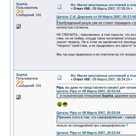
Sophia
Re: Магия запутанных состояний и пс
Пользователь
«
Ответ #58 :
09 Марта 2007, 07:59:24 »
Сообщений: 191
Цитата: С.И. Доронин от 09 Марта 2007, 00:27:55
Пробужденный разум уже не станет пораждать
полностью согласна.
НЕ ГЛЮЧИТЬ - невозможно, в том смысле, что есл
глюк, но не пойму, откуда такое негативное отноше
значит творить. Не в этом ли заключается эволю
"творить" свой глюк, а не продолжать его просто 
Мы так еще правильно и не ответили на тот вопро
Sophia
Re: Магия запутанных состояний и пс
Пользователь
«
Ответ #59 :
09 Марта 2007, 08:34:29 »
Сообщений: 191
Pipa
, вы даже не представляете каково! для чело
Цитата: Pipa от 08 Марта 2007, 20:53:54
в психическом отношении
Sophia
здоровее вс
Цитата: Pipa от 08 Марта 2007, 20:53:54
Причина этого в том, что саморефлексия - самый 
нельзя ли поподробней про саморефлексию ?
Цитата: Pipa от 08 Марта 2007, 20:53:54