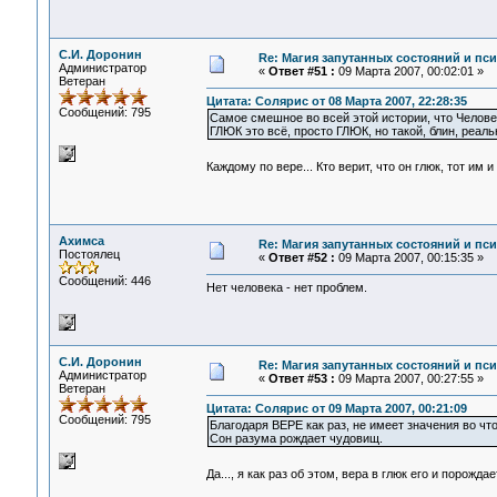
С.И. Доронин
Re: Магия запутанных состояний и пс
Администратор
«
Ответ #51 :
09 Марта 2007, 00:02:01 »
Ветеран
Цитата: Солярис от 08 Марта 2007, 22:28:35
Сообщений: 795
Самое смешное во всей этой истории, что Человек
ГЛЮК это всё, просто ГЛЮК, но такой, блин, реаль
Каждому по вере... Кто верит, что он глюк, тот им 
Ахимса
Re: Магия запутанных состояний и пс
Постоялец
«
Ответ #52 :
09 Марта 2007, 00:15:35 »
Сообщений: 446
Нет человека - нет проблем.
С.И. Доронин
Re: Магия запутанных состояний и пс
Администратор
«
Ответ #53 :
09 Марта 2007, 00:27:55 »
Ветеран
Цитата: Солярис от 09 Марта 2007, 00:21:09
Сообщений: 795
Благодаря ВЕРЕ как раз, не имеет значения во чт
Сон разума рождает чудовищ.
Да..., я как раз об этом, вера в глюк его и пор