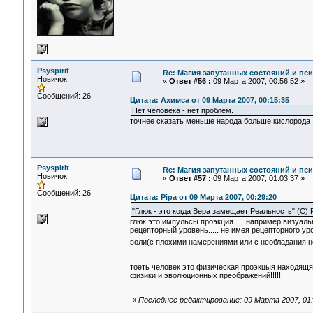
Psyspirit
Re: Магия запутанных состояний и пс
Новичок
«
Ответ #56 :
09 Марта 2007, 00:56:52 »
Сообщений: 26
Цитата: Ахимса от 09 Марта 2007, 00:15:35
Нет человека - нет проблем.
точнее сказать меньше народа больше кислорода
Psyspirit
Re: Магия запутанных состояний и пс
Новичок
«
Ответ #57 :
09 Марта 2007, 01:03:37 »
Сообщений: 26
Цитата: Pipa от 09 Марта 2007, 00:29:20
"Глюк - это когда Вера замещает Реальность" (С) 
глюк это импульсы проэкция..... например визуа
рецепторный уровень..... не имея рецепторного у
воли(с плохими намерениями или с необладания н
тоеть человек это физическая проэкцыя находящ
физики и эволюционных преображений!!!!!
«
Последнее редактирование: 09 Марта 2007, 01:1