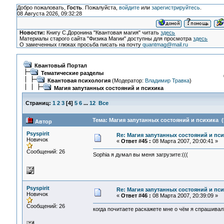
Добро пожаловать,
Гость
. Пожалуйста,
войдите
или
зарегистрируйтесь
.
08 Августа 2026, 09:32:28
Новости:
Книгу С.Доронина "Квантовая магия" читать
здесь
Материалы старого сайта "Физика Магии" доступны для просмотра
здесь
О замеченных глюках просьба писать на почту
quantmag@mail.ru
Квантовый Портал
Тематические разделы
Квантовая психология
(Модератор:
Владимир Травка
)
Магия запутанных состояний и психика
Страниц:
1
2
3
[
4
]
5
6
...
12
Все
Тема: Магия запутанных состояний и психика (
Автор
Psyspirit
Re: Магия запутанных состояний и пс
Новичок
«
Ответ #45 :
08 Марта 2007, 20:00:41 »
Сообщений: 26
Sophia я думал вы меня загрузите:(((
Psyspirit
Re: Магия запутанных состояний и пс
Новичок
«
Ответ #46 :
08 Марта 2007, 20:39:09 »
Сообщений: 26
когда почитаете раскажете мне о чём я спрашивал