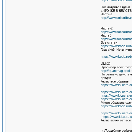
https://www.koob.ru
Посмотрите статьи
«ЧТО ЖЕ В ДЕЙСТ
Часть-1.
http://www.sciteclibra
Часть-2
http://www.sciteclibra
Часть3
http://www.sciteclibr
Все статьи
https://www.koob.ru/
Глава№3 Нетипичные
https://www.koob.ru
ИМХО
Просмотр всех фото
http://quantmag.ppo
Но реально действу
прядки.
Атлас все образцы
https://www.lpi.usra.e
https://www.lpi.usra
https://www.lpi.usra
https://www.lpi.usra
Много образцов фау
https://www.koob.ru/
https://www.lpi.usra
https://www.lpi.usra
Атлас включает все
«
Последнее редакт