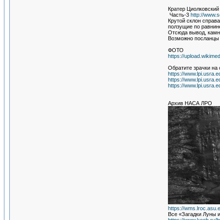
Кратер Циолковски
Часть-3
http://www.s
Крутой склон справа
ползущие по равнин
Отсюда вывод, камн
Возможно посланцы 
ФОТО
https://upload.wikim
Обратите зрачки на
https://www.lpi.usra
https://www.lpi.usra
https://www.lpi.usra
Архив НАСА ЛРО
https://wms.lroc.asu
Все «Загадки Луны 