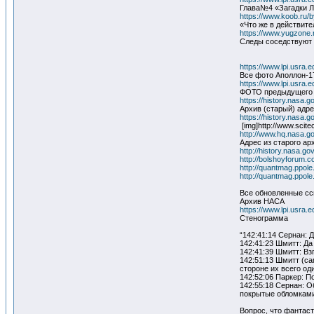
Глава№4 «Загадки 
https://www.koob.ru
«Что же в действит
https://www.yugzone.r
Следы соседствуют с
https://www.lpi.usra
Все фото Аполлон-1
https://www.lpi.usra
ФОТО предыдущего 
https://history.nasa.
Архив (старый) адре
https://history.nasa.g
[img]http://www.scite
http://www.hq.nasa.g
Адрес из старого ар
http://history.nasa.g
http://bolshoyforum
http://quantmag.ppo
http://quantmag.ppo
Все обновленные ссы
Архив НАСА
https://www.lpi.usra.
Стенограмма
“142:41:14 Сернан: 
142:41:23 Шмитт: Да 
142:41:39 Шмитт: Вз
142:51:13 Шмитт (са
стороне их всего од
142:52:06 Паркер: П
142:55:18 Сернан: О
покрытые обломками
Вопрос, что фантас