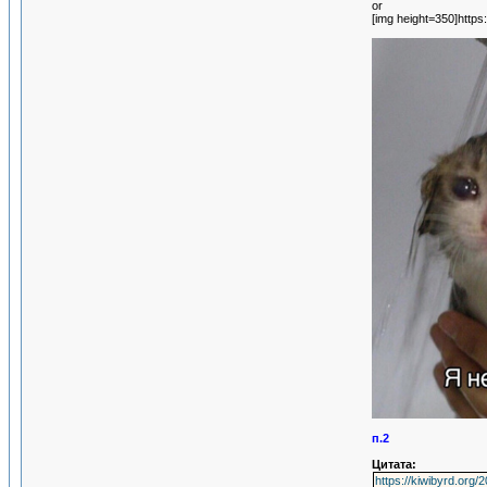
or
[im
g height=350]ht
tp
s:
п.2
Цитата:
https://kiwibyrd.org