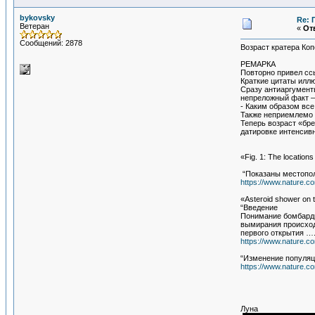
bykovsky
Re: 
Ветеран
«
Отв
Сообщений: 2878
Возраст кратера Коп
РЕМАРКА
Повторно привел ссы
Краткие цитаты илл
Сразу антиаргумент
непреложный факт –
- Каким образом вс
Также неприемлемо 
Теперь возраст «бре
датировке интенсивн
«Fig. 1: The locations
“Показаны местопол
https://www.nature.c
«Asteroid shower on 
“Введение
Понимание бомбарди
вымирания происход
первого открытия ….
https://www.nature.c
“Изменение популяц
https://www.nature.c
Луна