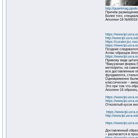
http://quantmag.ppo
Причём размещение 
Более того, специа
Аполлон-16 №6001
https://www.lpi.usra
http://www.lpi.usra.e
https://curator.jsc.na
https://www.lpi.usra.
Поздние следовател
Атлас образцов Апо
https://www.lpi.usra.e
Привожу виде цитат
“Вакуумная форма б
метеориты, на само
все доставленные о
фундамента, стальн
Одновременно были 
классическое – амер
Это при том что обр
Аполлон-16 образец 
https://www.lpi.usra
https://www.lpi.usra
Отколотый кусок вес
https://www.lpi.usra
http://www.lpi.usra.
https://www.lpi.usra.
Доставленный образе
– разлагается в про
https://www.lpi.usr