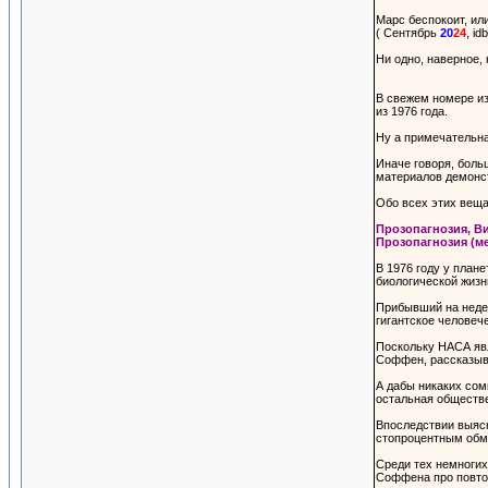
Марс беспокоит, ил
( Сентябрь
20
24
, id
Ни одно, наверное,
В свежем номере из
из 1976 года.
Ну а примечательна
Иначе говоря, боль
материалов демонст
Обо всех этих веща
Прозопагнозия, В
Прозопагнозия (ме
В 1976 году у план
биологической жизн
Прибывший на недел
гигантское человеч
Поскольку НАСА явл
Соффен, рассказыва
А дабы никаких сом
остальная обществе
Впоследствии выясн
стопроцентным обма
Среди тех немногих
Соффена про повтор