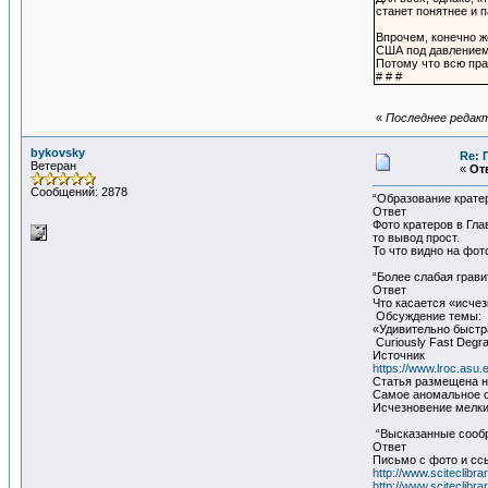
станет понятнее и 
Впрочем, конечно ж
США под давлением э
Потому что всю пра
# # #
«
Последнее редакт
bykovsky
Re: 
Ветеран
«
Отв
Сообщений: 2878
“Образование кратер
Ответ
Фото кратеров в Гла
то вывод прост.
То что видно на фот
“Более слабая грави
Ответ
Что касается «исчез
Обсуждение темы:
«Удивительно быстр
Curiously Fast Degra
Источник
https://www.lroc.asu
Статья размещена н
Самое аномальное о
Исчезновение мелки
“Высказанные сообр
Ответ
Письмо с фото и сс
http://www.sciteclibra
http://www.sciteclibra