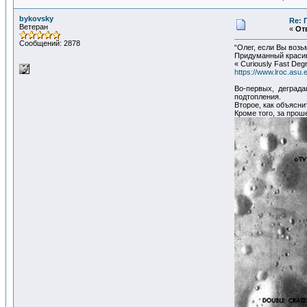
bykovsky
Re: 
Ветеран
«
Отв
Сообщений: 2878
“Олег, если Вы возь
Придуманный красив
« Curiously Fast Degr
https://www.lroc.asu
Во-первых, деграда
подтопления.
Второе, как объясн
Кроме того, за про