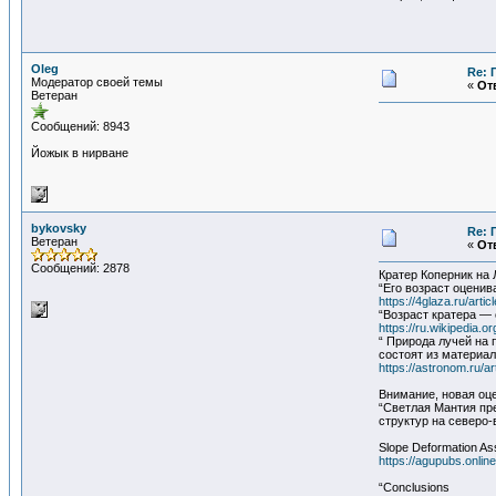
Oleg
Re: 
Модератор своей темы
«
Отв
Ветеран
Сообщений: 8943
Йожык в нирване
bykovsky
Re: 
Ветеран
«
Отв
Сообщений: 2878
Кратер Коперник на 
“Его возраст оценив
https://4glaza.ru/a
“Возраст кратера — 
https://ru.wikipedia
“ Природа лучей на 
состоят из материал
https://astronom.ru/ar
Внимание, новая оце
“Светлая Мантия пр
структур на северо
Slope Deformation Ass
https://agupubs.onlin
“Conclusions