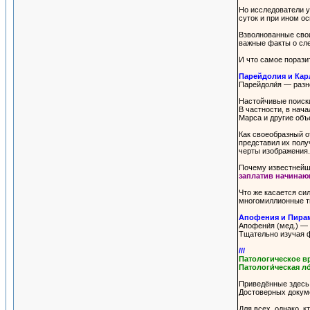
Но исследователи у
суток и при ином о
Взволнованные сво
важные факты о сле
И что самое порази
Парейдолия и Кар
Парейдоли́я — разн
Настойчивые поиски
В частности, в нач
Марса и другие объ
Как своеобразный о
представил их полу
черты изображения.
Почему известнейши
заплатив начинающ
Что же касается си
многомиллионные ти
Апофения и Пира
Апофени́я (мед.) —
Тщательно изучая ф
///
Патологическое в
Патологи́ческая ло
Приведённые здесь 
Достоверных докуме
Для всех, однако, к