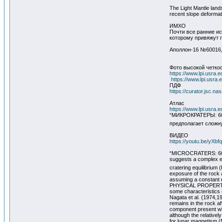
The Light Mantle land
recent slope deformat
ИМХО
Почти все ранние ис
которому привяжут 
Аполлон-16 №60016
Фото высокой четко
https://www.lpi.usra.
https://www.lpi.usra
ПДФ
https://curator.jsc.na
Атлас
https://www.lpi.usra.e
“МИКРОКРАТЕРЫ: 600
предполагает сложн
ВИДЕО
https://youtu.be/yXb
“MICROCRATERS: 60016
suggests a complex ex
cratering equilibrium 
exposure of the rock a
assuming a constant m
PHYSICAL PROPERTIES:
some characteristics
Nagata et al. (1974,1
remains in the rock a
component present wh
although the relative
for lunar magnetism (