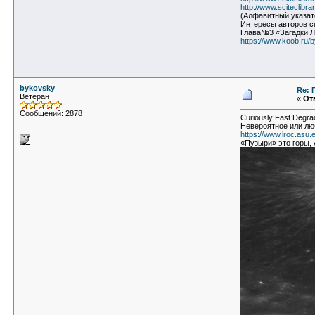
http://www.sciteclibra
(Алфавитный указат
Интересы авторов с
Глава№3 «Загадки 
https://www.koob.ru
bykovsky
Re: 
Ветеран
«
Отв
Сообщений: 2878
Curiously Fast Degrad
Невероятное или лю
https://www.lroc.asu
«Пузыри» это горы,