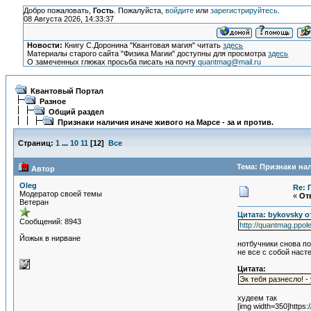
Добро пожаловать,
Гость
. Пожалуйста,
войдите
или
зарегистрируйтесь
.
08 Августа 2026, 14:33:37
Новости:
Книгу С.Доронина "Квантовая магия" читать
здесь
Материалы старого сайта "Физика Магии" доступны для просмотра
здесь
О замеченных глюках просьба писать на почту
quantmag@mail.ru
Квантовый Портал
Разное
Общий раздел
Признаки наличия иначе живого на Марсе - за и против.
Страниц:
1
...
10
11
[
12
]
Все
Тема: Признаки нал
Автор
Oleg
Re: 
Модератор своей темы
«
Отв
Ветеран
Цитата: bykovsky от
Сообщений: 8943
http://quantmag.ppol
Йожык в нирване
нотбучники снова по
не все с собой наст
Цитата:
Эк тебя разнесло! 
худеем так
[im
g width=350]ht
tp
s:/