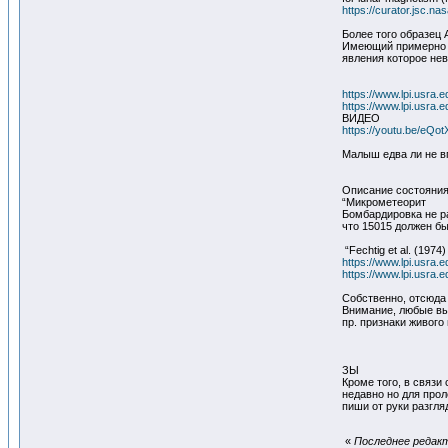
https://curator.jsc.na
Более того образец 
Имеющий примерно 3
явления которое не
https://www.lpi.usra
https://www.lpi.usra.
ВИДЕО
https://youtu.be/eQ
Малыш едва ли не вп
Описание состояния 
“Микрометеорит
Бомбардировка не р
что 15015 должен бы
“Fechtig et al. (1974)
https://www.lpi.usra.
https://www.lpi.usra
Собственно, отсюда
Внимание, любые вы
пр. признаки живого
ЗЫ
Кроме того, в связи
недавно но для прол
пиши от руки разгл
«
Последнее редакт