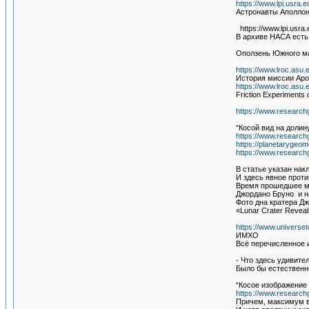
https://www.lpi.usra.
Астронавты Аполлон
https://www.lpi.usra
В архиве НАСА есть
Оползень Южного ма
https://www.lroc.asu
История миссии Apol
https://www.lroc.asu
Friction Experiments 
https://www.research
“Косой вид на доли
https://www.research
https://planetarygeo
https://www.researc
В статье указан нак
И здесь явное проти
Время прошедшее ме
Джордано Бруно и на
Фото дна кратера Дж
«Lunar Crater Reveal
https://www.universe
ИМХО
Всё перечисленное 
- Что здесь удивите
Было бы естественно
“Косое изображение 
https://www.research
Причем, максимум во