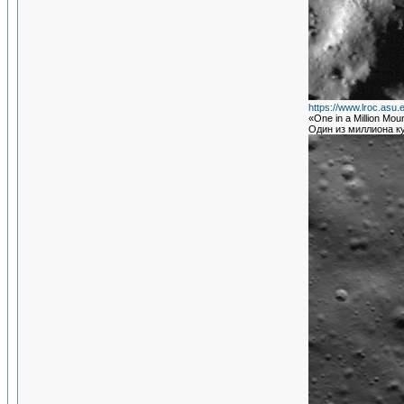
https://www.lroc.asu
«One in a Million Mo
Один из миллиона к