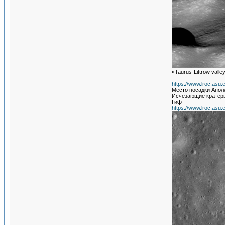
«Taurus-Littrow valley
https://www.lroc.asu
Место посадки Апол
Исчезающие кратеры
Гиф
https://www.lroc.asu.