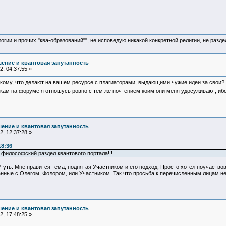
логии и прочих "ква-образований"", не исповедую никакой конкретной религии, не раз
ение и квантовая запутанность
, 04:37:55 »
кому, что делают на вашем ресурсе с плагиаторами, выдающими чужие идеи за свои? И
кам на форуме я отношусь ровно с тем же почтением коим они меня удосуживают, ибо
ение и квантовая запутанность
, 12:37:28 »
18:36
 философский раздел квантового портала!!!
Ртуть. Мне нравится тема, поднятая Участником и его подход. Просто хотел поучаствов
язанные с Олегом, Фолором, или Участником. Так что просьба к перечисленным лицам н
ение и квантовая запутанность
, 17:48:25 »