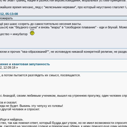
) не знает границ, наций и разностей вероисповедания, моральных устоев-принципов.
лижайшее время механо_люд с "железными нервами", про который неустанно глаголет U
12, 05:13:08
 пожирать
щё раз шанс созреть до самостоятельно несения вахты.
ься) как "блудного сына" и вновь "марш" в "свободное плавание" - иди и блукай. Мо
бщество = инкубатор
логии и прочих "ква-образований"", не исповедую никакой конкретной религии, не раз
ение и квантовая запутанность
, 12:09:18 »
, а потом пытается разглядеть их смысл, посвящается.
е с Анандой, своим любимым учеником, вышел на утреннюю прогулку, один человек спр
а и сказал:
огда не будет. Выкинь эту чепуху из головы!
 другой человек и спросил:
. Ищи и найдешь.
во, так как помнил ответ, который Будда дал утром, но не имел возможности спросить
ом, смотрел на заходящее солнце и прекрасные облака, к нему пришел еще один челове