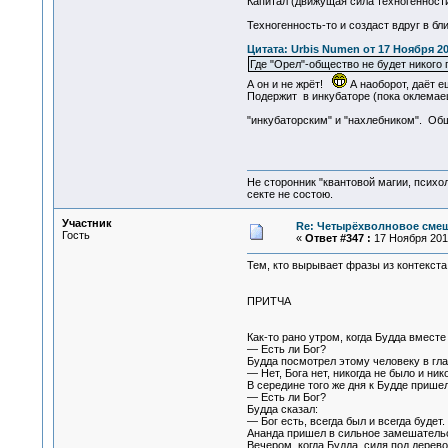
Капитал (движущая сила техногенности
Техногенность-то и создаст вдруг в б
Цитата: Urbis Numen от 17 Ноября 20
Где "Орел"-общество не будет никого
А он и не жрёт!
А наоборот, даёт е
Подержит в инкубаторе (пока оклемаеш
"инкубаторским" и "нахлебником". О
Не сторонник "квантовой магии, психо
секте не состою.
Участник
Re: Четырёхволновое смеш
Гость
«
Ответ #347 :
17 Ноября 2012
Тем, кто вырывает фразы из контекста
ПРИТЧА
Как-то рано утром, когда Будда вмест
— Есть ли Бог?
Будда посмотрел этому человеку в глаз
— Нет, Бога нет, никогда не было и ник
В середине того же дня к Будде пришел
— Есть ли Бог?
Будда сказал:
— Бог есть, всегда был и всегда будет
Ананда пришел в сильное замешательст
Вечером, когда Будда, сидя под дерев