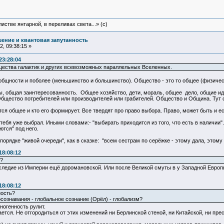
истве янтарной, в переливах света...» (c)
ение и квантовая запутанность
, 09:38:15 »
23:28:04
щества галактик и других всевозможных параллельных Вселенных.
общности и поболее (меньшинство и большинство). Общество - это то общее (физическ
, общая заинтересованность. Общее хозяйство, дети, мораль, общее дело, общие иде
бщество потребителей или производителей или грабителей. Общество и Община. Тут с
ся общее и кто его формирует. Все твердят про право выбора. Право, может быть и ес
тебя уже выбрал. Иными словами:- "выбирать приходится из того, что есть в наличии"
ются" под него.
порядке "живой очереди", как в сказке: "всем сестрам по серёжке - этому дала, этому 
18:08:12
?
следие из Империи ещё доромановской. Или после Великой смуты в у Западной Европы 
18:08:12
ность?
сознавания - глобальное сознание (Орёл) - глобализм?
хногенность рулит.
ется. Не отгородиться от этих изменений ни Берлинской стеной, ни Китайской, ни п