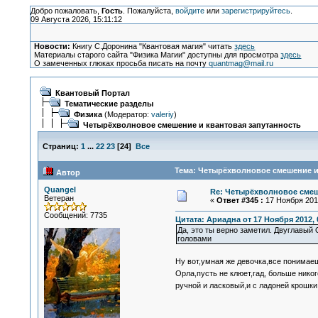
Добро пожаловать,
Гость
. Пожалуйста,
войдите
или
зарегистрируйтесь
.
09 Августа 2026, 15:11:12
Новости:
Книгу С.Доронина "Квантовая магия" читать
здесь
Материалы старого сайта "Физика Магии" доступны для просмотра
здесь
О замеченных глюках просьба писать на почту
quantmag@mail.ru
Квантовый Портал
Тематические разделы
Физика
(Модератор:
valeriy
)
Четырёхволновое смешение и квантовая запутанность
Страниц:
1
...
22
23
[
24
]
Все
Тема: Четырёхволновое смешение и 
Автор
Quangel
Re: Четырёхволновое смеш
Ветеран
«
Ответ #345 :
17 Ноября 2012
Сообщений: 7735
Цитата: Ариадна от 17 Ноября 2012, 
Да, это ты верно заметил. Двуглавый
головами
Ну вот,умная же девочка,все понима
Орла,пусть не клюет,гад, больше нико
ручной и ласковый,и с ладоней крошк