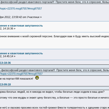
 философский раздел квантового портала!!! Простите меня боги, это я спросоня, больш
php?topic=22370.msg87557#msg87557
ря 2012, 13:59:42 от Участник
»
ение и квантовая запутанность
, 14:16:36 »
енное внимание к моей скромной персоне. Благодаря вам я буду иметь высокий индек
ение и квантовая запутанность
, 14:45:14 »
13:18:36
 философский раздел квантового портала!!! Простите меня боги, это я спросоня, больш
php?topic=22370.msg87557#msg87557
 нам на портал КМ показался!
13:09:18
дома богатых людей, но я никогда не видел, чтобы богатые люди ходили в ваш дом?
отому что они мудры и знают цену богатству, а богатые — это просто богатые и ничего
и нет) и ласково просимо всех гостей-громил блюсти толерантность к здешним старо