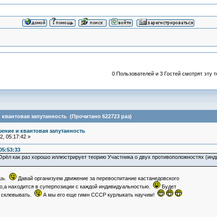
0 Пользователей и 3 Гостей смотрят эту т
квантовая запутанность (Прочитано 622723 раз)
ение и квантовая запутанность
, 05:17:42 »
05:53:33
 Орёл как раз хорошо иллюстрирует теорию Участника о двух противоположностях (инд
ешь.
Давай организуем движение за перевоспитание кастанедовского
го,а находится в суперпозиции с каждой индивидуальностью.
Будет
и склевывать.
А мы его еще гимн СССР курлыкать научим!