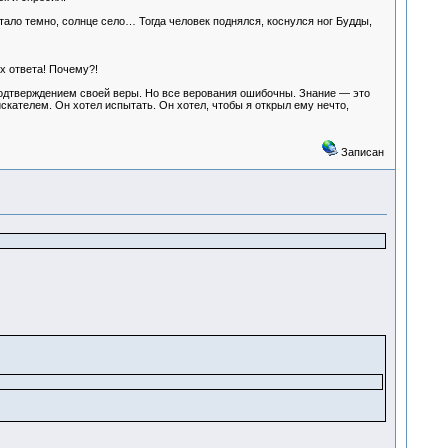
тало темно, солнце село… Тогда человек поднялся, коснулся ног Будды,
ых ответа! Почему?!
подтверждением своей веры. Но все верования ошибочны. Знание — это
скателем. Он хотел испытать. Он хотел, чтобы я открыл ему нечто,
Записан