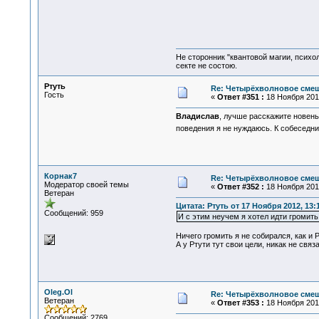
Не сторонник "квантовой магии, психо
секте не состою.
Ртуть
Re: Четырёхволновое смеш
Гость
«
Ответ #351 :
18 Ноября 2012
Владислав
, лучше расскажите новень
поведения я не нуждаюсь. К собеседни
Корнак7
Re: Четырёхволновое смеш
Модератор своей темы
«
Ответ #352 :
18 Ноября 2012
Ветеран
Цитата: Ртуть от 17 Ноября 2012, 13:
Сообщений: 959
И с этим неучем я хотел идти громить
Ничего громить я не собирался, как и 
А у Ртути тут свои цели, никак не св
Oleg.Ol
Re: Четырёхволновое смеш
Ветеран
«
Ответ #353 :
18 Ноября 2012
Сообщений: 2769