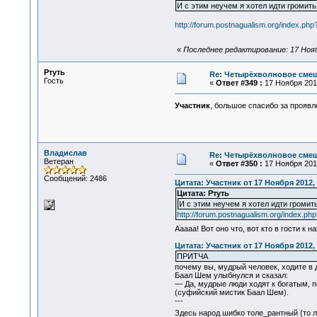
И с этим неучем я хотел идти громить
http://forum.postnagualism.org/index.
«
Последнее редактирование: 17 Нояб
Ртуть
Re: Четырёхволновое смеш
Гость
«
Ответ #349 :
17 Ноября 2012
Участник
, большое спасибо за проявл
Владислав
Re: Четырёхволновое смеш
Ветеран
«
Ответ #350 :
17 Ноября 2012
Сообщений: 2486
Цитата: Участник от 17 Ноября 2012, 
Цитата: Ртуть
И с этим неучем я хотел идти громить
http://forum.postnagualism.org/index.
Ааааа! Вот оно что, вот кто в гости к
Цитата: Участник от 17 Ноября 2012, 
ПРИТЧА
почему вы, мудрый человек, ходите в 
Баал Шем улыбнулся и сказал:
— Да, мудрые люди ходят к богатым, п
(суфийский мистик Баал Шем).
---
Здесь народ шибко толе_рантный (то л