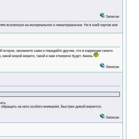
Записан
деляю вселенную на материальное и нематериальное. Ни в коей партии или
 второе, запомните сами и передайте другим, что в коррекции своего
, какой мерой мерите, такой и вам отмерено будет. Аминь
Записан
ать.
е обращать на него особого внимания. Быстрее домой вернется.
Записан