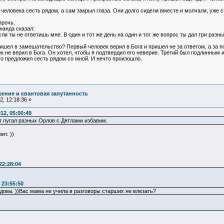
человека сесть рядом, а сам закрыл глаза. Они долго сидели вместе и молчали, уже с
прочь.
нанда сказал:
ли ты не ответишь мне. В один и тот же день на один и тот же вопрос ты дал три разн
ришел в замешательство? Первый человек верил в Бога и пришел не за ответом, а за 
к не верил в Бога. Он хотел, чтобы я подтвердил его неверие. Третий был подлинным и
сто предложил сесть рядом со мной. И нечто произошло.
ение и квантовая запутанность
, 12:18:36 »
12, 05:00:49
 пугал разных Орлов с Дятлами избавим.
ит. ))
22:28:04
 23:55:50
юдова. ))Вас мама не учила в разговоры старших не влезать?