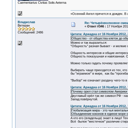
Сaementarius Civitas Solis Aeterna
«Осенний Ангел прячется в дождях. В л
Владислав
Re: Четырёхволновое смеш
Ветеран
«
Ответ #346 :
17 Ноября 2012
Сообщений: 2486
Цитата: Ариадна от 16 Ноября 2012, 
Общество - от общества клеток до об
Можно и так выразиться:
"Общность" разная бывает - и мелкие 
Общность интересов и общие интересы
Общность показушная и навязанная. О
Можно только гадать почему проявляет
Выбирать чаще приходится из тех, кто 
бы "играемое" в мире, как бы "прогиба
"Выбор" не означает раздачу чего-то в 
Цитата: Ариадна от 16 Ноября 2012, 
Почему орел стал символом Америки 
Двуглавый орёл так же символ РФ - на
Запад повёрнутой.
Цитата: Ариадна от 16 Ноября 2012, 
Глобализация мира - это чья менталь
Объединение коконов в единое море о
А кто его (владельца) знает в лицо! Те
Всё былое "местечкое" различие стира