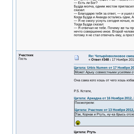
— Есть ли Бог?
Будда молча, одним жестом пригласил 
сказал:
— Благодарю тебя за ответ, — и ушел 
Когда Будда и Ананда остались одни, А
— Я не смогу уснуть сегодня ночью, ес
Тогда Будда сказал:
— Я отвечал не тебе. Почему же ты п
нечто совершенно иное. Второй челове
потому я не стал отвечать ему, а про
Участник
Re: Четырёхволновое смеш
Гость
«
Ответ #348 :
17 Ноября 2012
Цитата: Urbis Numen от 17 Ноября 20
Может Арьку совместными усилями от
Она сама кого хошь от чего хошь избав
P.S. Кстати,
Цитата: Ариадна от 16 Ноября 2012, 
Посмотрели:
Цитата: Участник от 13 Ноября 2012,
Так, Корнак и Ртуть, ну-ка брысь отс
Цитата: Ртуть