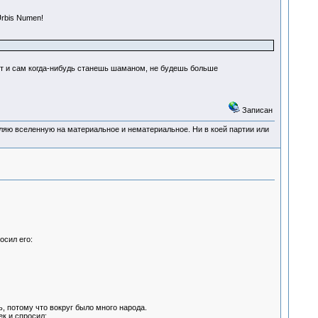
rbis Numen!
жет и сам когда-нибудь станешь шаманом, не будешь больше
Записан
деляю вселенную на материальное и нематериальное. Ни в коей партии или
осил его:
, потому что вокруг было много народа.
к и спросил: