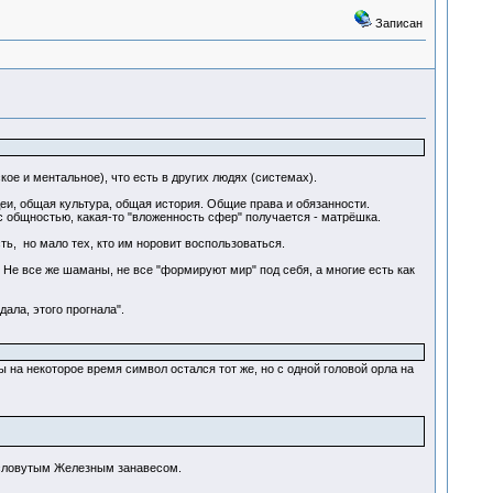
Записан
ое и ментальное), что есть в других людях (системах).
и, общая культура, общая история. Общие права и обязанности.
 общностью, какая-то "вложенность сфер" получается - матрёшка.
ть, но мало тех, кто им норовит воспользоваться.
. Не все же шаманы, не все "формируют мир" под себя, а многие есть как
дала, этого прогнала".
на некоторое время символ остался тот же, но с одной головой орла на
ресловутым Железным занавесом.