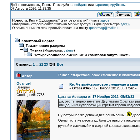
Добро пожаловать,
Гость
. Пожалуйста,
войдите
или
зарегистрируйтесь
.
07 Августа 2026, 11:29:35
Новости:
Книгу С.Доронина "Квантовая магия" читать
здесь
Материалы старого сайта "Физика Магии" доступны для просмотра
здесь
О замеченных глюках просьба писать на почту
quantmag@mail.ru
Квантовый Портал
Тематические разделы
Физика
(Модератор:
valeriy
)
Четырёхволновое смешение и квантовая запутанность
Страниц:
1
...
22
23
[
24
]
Все
Тема: Четырёхволновое смешение и квантовая 
Автор
Quangel
Re: Четырёхволновое смешение и квант
Ветеран
«
Ответ #345 :
17 Ноября 2012, 05:17:42 »
Сообщений: 7733
Цитата: Ариадна от 17 Ноября 2012, 05:53:33
Да, это ты верно заметил. Двуглавый Орёл как р
общее) и их суперпозиции (третья корона над об
Ну вот,умная же девочка,все понимаешь.
Дава
Орла,пусть не клюет,гад, больше никого,а находи
ручной и ласковый,и с ладоней крошки склевыват