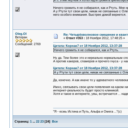
И с этим неучем я хотел идти громить философски
Ничего громить я не собирался, как и Ртуть. Мне 
А у Ртути тут свои цели, никак не связанные с О
него особого внимания. Быстрее домой вернется.
Oleg.Ol
Re: Четырёхволновое смешение и квант
Ветеран
«
Ответ #353 :
18 Ноября 2012, 17:48:25 »
Сообщений: 2769
Цитата: Корнак7 от 18 Ноября 2012, 13:37:28
Ничего громить я не собирался, как и Ртуть.
Ну да. Тем более это и нереально нормальным сп
А против хакеров, спамеров и прочего гнуса - у н
Цитата: Корнак7 от 18 Ноября 2012, 13:37:28
А у Ртути тут свои цели, никак не связанные с О
Да, конечно. А как иначе то у адекватного человек
Имхо, связывать свои цели появления на каком ни
интернет-реальность будет просто клиникой.
Хотя и такое в интернете, увы, встречается ... над
"Я - есмь Истина и Путь, Альфа и Омега ..."(с)
Страниц:
1
...
22
23
[
24
]
Все