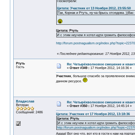
Посмотрели:
Цитата: Участник от 13 Ноября 2012, 23:55:50
Так, Корнак и Ртуть, ну-ка брысь отсюдова. ))Ва
Цитата: Ртуть
И с этим неучем я хотел идти громить философский
http://forum.postnagualism.org/index.php?topic=22
«
Последнее редактирование: 17 Ноября 2012, 13
Ртуть
Re: Четырёхволновое смешение и квант
Гость
«
Ответ #349 :
17 Ноября 2012, 14:16:36 »
Участник
, большое спасибо за проявленное внима
данном ресурсе.
Владислав
Re: Четырёхволновое смешение и квант
Ветеран
«
Ответ #350 :
17 Ноября 2012, 14:45:14 »
Сообщений: 2486
Цитата: Участник от 17 Ноября 2012, 13:18:36
Цитата: Ртуть
И с этим неучем я хотел идти громить философски
http://forum.postnagualism.org/index.php?topic=2
Ааааа! Вот оно что, вот кто в гости к нам на порт