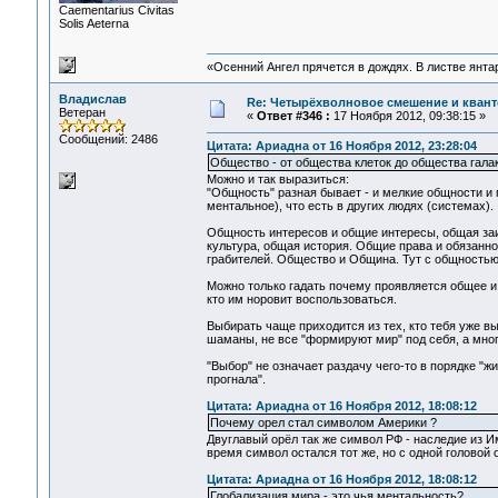
Сaementarius Civitas
Solis Aeterna
«Осенний Ангел прячется в дождях. В листве янтарн
Владислав
Re: Четырёхволновое смешение и квант
Ветеран
«
Ответ #346 :
17 Ноября 2012, 09:38:15 »
Сообщений: 2486
Цитата: Ариадна от 16 Ноября 2012, 23:28:04
Общество - от общества клеток до общества гал
Можно и так выразиться:
"Общность" разная бывает - и мелкие общности и
ментальное), что есть в других людях (системах).
Общность интересов и общие интересы, общая заи
культура, общая история. Общие права и обязанн
грабителей. Общество и Община. Тут с общностью,
Можно только гадать почему проявляется общее и 
кто им норовит воспользоваться.
Выбирать чаще приходится из тех, кто тебя уже вы
шаманы, не все "формируют мир" под себя, а многи
"Выбор" не означает раздачу чего-то в порядке "жи
прогнала".
Цитата: Ариадна от 16 Ноября 2012, 18:08:12
Почему орел стал символом Америки ?
Двуглавый орёл так же символ РФ - наследие из 
время символ остался тот же, но с одной головой 
Цитата: Ариадна от 16 Ноября 2012, 18:08:12
Глобализация мира - это чья ментальность?