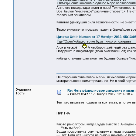
Объединение коконов в единое море осознавания 
А кто его (владельца) знает в лицо! Техногенность 
Всё былое "местечкое" различие стирается. Не от
Железным занавесом.
Капитал (движущая сила техногенности) не знает 
Техногенность-то и создаст вдруг в ближайшее вр
Цитата: Urbis Numen от 17 Ноября 2012, 05:13:0
Где "Орел"-общество не будет никого пожирать
А он и не жрёт!
А наоборот, даёт ещё раз шанс
Подержит в инкубаторе (пока оклемаешься) как "бл
нибудь станешь шаманом, не будешь больше "инк
Не сторонник "квантовой магии, психологии и проч
материальное и нематериальное. Ни в коей партии
Участник
Re: Четырёхволновое смешение и квант
Гость
«
Ответ #347 :
17 Ноября 2012, 12:09:18 »
Тем, кто вырывает фразы из контекста, а потом п
ПРИТЧА
Как-то рано утром, когда Будда вместе с Анандой
— Есть ли Бог?
Будда посмотрел этому человеку в глаза и сказал:
— Нет, Бога нет, никогда не было и никогда не буде