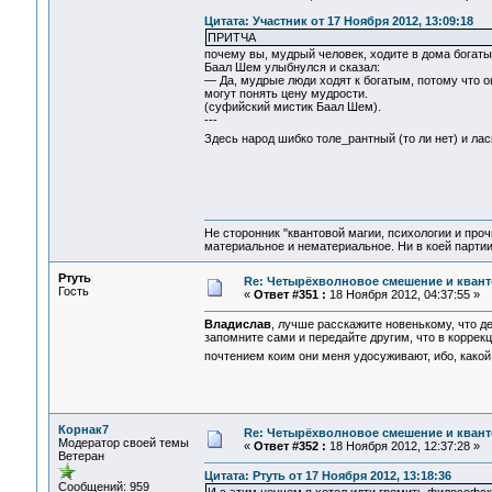
Цитата: Участник от 17 Ноября 2012, 13:09:18
ПРИТЧА
почему вы, мудрый человек, ходите в дома богаты
Баал Шем улыбнулся и сказал:
— Да, мудрые люди ходят к богатым, потому что он
могут понять цену мудрости.
(суфийский мистик Баал Шем).
---
Здесь народ шибко толе_рантный (то ли нет) и л
Не сторонник "квантовой магии, психологии и проч
материальное и нематериальное. Ни в коей партии
Ртуть
Re: Четырёхволновое смешение и квант
Гость
«
Ответ #351 :
18 Ноября 2012, 04:37:55 »
Владислав
, лучше расскажите новенькому, что д
запомните сами и передайте другим, что в коррек
почтением коим они меня удосуживают, ибо, какой
Корнак7
Re: Четырёхволновое смешение и квант
Модератор своей темы
«
Ответ #352 :
18 Ноября 2012, 12:37:28 »
Ветеран
Цитата: Ртуть от 17 Ноября 2012, 13:18:36
Сообщений: 959