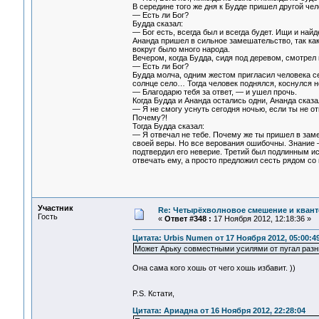
В середине того же дня к Будде пришел другой чел
— Есть ли Бог?
Будда сказал:
— Бог есть, всегда был и всегда будет. Ищи и най
Ананда пришел в сильное замешательство, так как
вокруг было много народа.
Вечером, когда Будда, сидя под деревом, смотрел
— Есть ли Бог?
Будда молча, одним жестом пригласил человека се
солнце село… Тогда человек поднялся, коснулся но
— Благодарю тебя за ответ, — и ушел прочь.
Когда Будда и Ананда остались одни, Ананда сказа
— Я не смогу уснуть сегодня ночью, если ты не отв
Почему?!
Тогда Будда сказал:
— Я отвечал не тебе. Почему же ты пришел в заме
своей веры. Но все верования ошибочны. Знание —
подтвердил его неверие. Третий был подлинным ис
отвечать ему, а просто предложил сесть рядом со
Участник
Re: Четырёхволновое смешение и квант
Гость
«
Ответ #348 :
17 Ноября 2012, 12:18:36 »
Цитата: Urbis Numen от 17 Ноября 2012, 05:00:4
Может Арьку совместными усилями от пугал разн
Она сама кого хошь от чего хошь избавит. ))
P.S. Кстати,
Цитата: Ариадна от 16 Ноября 2012, 22:28:04