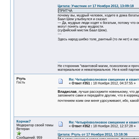
Цитата: Участник от 17 Ноября 2012, 13:09:18
ПРИТЧА
почему вы, мудрый человек, ходите в дома богаты
Баал Шем улыбнулся и сказал:
— Да, мудрые люди ходят к богатым, потому что он
могут понять цену мудрости.
(суфийский мистик Баал Шем).
---
Здесь народ шибко толе_рантный (то ли нет) и л
Не сторонник "квантовой магии, психологии и проч
материальное и нематериальное. Ни в коей партии
Ртуть
Re: Четырёхволновое смешение и квант
Гость
«
Ответ #351 :
18 Ноября 2012, 04:37:55 »
Владислав
, лучше расскажите новенькому, что д
запомните сами и передайте другим, что в коррек
почтением коим они меня удосуживают, ибо, какой
Корнак7
Re: Четырёхволновое смешение и квант
Модератор своей темы
«
Ответ #352 :
18 Ноября 2012, 12:37:28 »
Ветеран
Цитата: Ртуть от 17 Ноября 2012, 13:18:36
Сообщений: 959