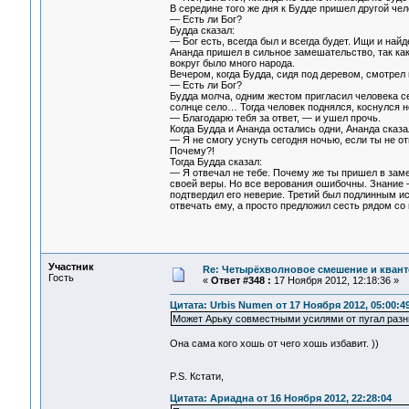
В середине того же дня к Будде пришел другой чел
— Есть ли Бог?
Будда сказал:
— Бог есть, всегда был и всегда будет. Ищи и най
Ананда пришел в сильное замешательство, так как
вокруг было много народа.
Вечером, когда Будда, сидя под деревом, смотрел
— Есть ли Бог?
Будда молча, одним жестом пригласил человека се
солнце село… Тогда человек поднялся, коснулся но
— Благодарю тебя за ответ, — и ушел прочь.
Когда Будда и Ананда остались одни, Ананда сказа
— Я не смогу уснуть сегодня ночью, если ты не отв
Почему?!
Тогда Будда сказал:
— Я отвечал не тебе. Почему же ты пришел в заме
своей веры. Но все верования ошибочны. Знание —
подтвердил его неверие. Третий был подлинным ис
отвечать ему, а просто предложил сесть рядом со
Участник
Re: Четырёхволновое смешение и квант
Гость
«
Ответ #348 :
17 Ноября 2012, 12:18:36 »
Цитата: Urbis Numen от 17 Ноября 2012, 05:00:4
Может Арьку совместными усилями от пугал разн
Она сама кого хошь от чего хошь избавит. ))
P.S. Кстати,
Цитата: Ариадна от 16 Ноября 2012, 22:28:04