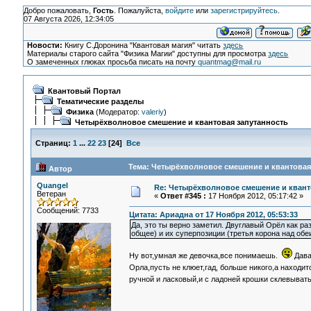
Добро пожаловать,
Гость
. Пожалуйста,
войдите
или
зарегистрируйтесь
.
07 Августа 2026, 12:34:05
Новости:
Книгу С.Доронина "Квантовая магия" читать
здесь
Материалы старого сайта "Физика Магии" доступны для просмотра
здесь
О замеченных глюках просьба писать на почту
quantmag@mail.ru
Квантовый Портал
Тематические разделы
Физика
(Модератор:
valeriy
)
Четырёхволновое смешение и квантовая запутанность
Страниц:
1
...
22
23
[
24
]
Все
Тема: Четырёхволновое смешение и квантовая 
Автор
Quangel
Re: Четырёхволновое смешение и квант
Ветеран
«
Ответ #345 :
17 Ноября 2012, 05:17:42 »
Сообщений: 7733
Цитата: Ариадна от 17 Ноября 2012, 05:53:33
Да, это ты верно заметил. Двуглавый Орёл как р
общее) и их суперпозиции (третья корона над об
Ну вот,умная же девочка,все понимаешь.
Дава
Орла,пусть не клюет,гад, больше никого,а находи
ручной и ласковый,и с ладоней крошки склевыват