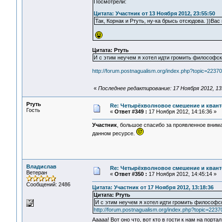
Посмотрели:
Цитата: Участник от 13 Ноября 2012, 23:55:50
Так, Корнак и Ртуть, ну-ка брысь отсюдова. ))Ва
Цитата: Ртуть
И с этим неучем я хотел идти громить философский
http://forum.postnagualism.org/index.php?topic=22
«
Последнее редактирование: 17 Ноября 2012, 13
Ртуть
Re: Четырёхволновое смешение и квант
Гость
«
Ответ #349 :
17 Ноября 2012, 14:16:36 »
Участник
, большое спасибо за проявленное внима
данном ресурсе.
Владислав
Re: Четырёхволновое смешение и квант
Ветеран
«
Ответ #350 :
17 Ноября 2012, 14:45:14 »
Сообщений: 2486
Цитата: Участник от 17 Ноября 2012, 13:18:36
Цитата: Ртуть
И с этим неучем я хотел идти громить философски
http://forum.postnagualism.org/index.php?topic=2
Ааааа! Вот оно что, вот кто в гости к нам на порт