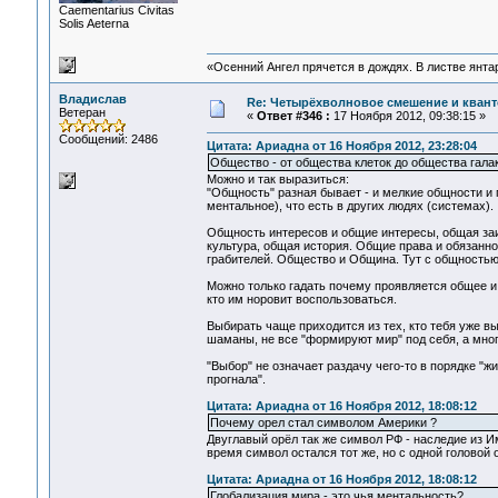
Сaementarius Civitas
Solis Aeterna
«Осенний Ангел прячется в дождях. В листве янтарн
Владислав
Re: Четырёхволновое смешение и квант
Ветеран
«
Ответ #346 :
17 Ноября 2012, 09:38:15 »
Сообщений: 2486
Цитата: Ариадна от 16 Ноября 2012, 23:28:04
Общество - от общества клеток до общества гал
Можно и так выразиться:
"Общность" разная бывает - и мелкие общности и
ментальное), что есть в других людях (системах).
Общность интересов и общие интересы, общая заи
культура, общая история. Общие права и обязанн
грабителей. Общество и Община. Тут с общностью,
Можно только гадать почему проявляется общее и 
кто им норовит воспользоваться.
Выбирать чаще приходится из тех, кто тебя уже вы
шаманы, не все "формируют мир" под себя, а многи
"Выбор" не означает раздачу чего-то в порядке "жи
прогнала".
Цитата: Ариадна от 16 Ноября 2012, 18:08:12
Почему орел стал символом Америки ?
Двуглавый орёл так же символ РФ - наследие из 
время символ остался тот же, но с одной головой 
Цитата: Ариадна от 16 Ноября 2012, 18:08:12
Глобализация мира - это чья ментальность?