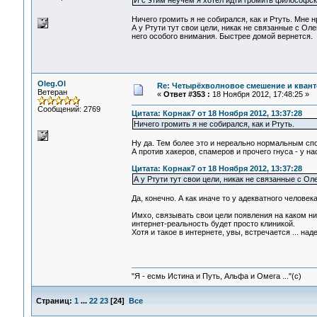
И с этим неучем я хотел идти громить философски
Ничего громить я не собирался, как и Ртуть. Мне 
А у Ртути тут свои цели, никак не связанные с О
него особого внимания. Быстрее домой вернется.
Oleg.Ol
Re: Четырёхволновое смешение и квант
Ветеран
«
Ответ #353 :
18 Ноября 2012, 17:48:25 »
Сообщений: 2769
Цитата: Корнак7 от 18 Ноября 2012, 13:37:28
Ничего громить я не собирался, как и Ртуть.
Ну да. Тем более это и нереально нормальным сп
А против хакеров, спамеров и прочего гнуса - у н
Цитата: Корнак7 от 18 Ноября 2012, 13:37:28
А у Ртути тут свои цели, никак не связанные с О
Да, конечно. А как иначе то у адекватного человек
Имхо, связывать свои цели появления на каком ни
интернет-реальность будет просто клиникой.
Хотя и такое в интернете, увы, встречается ... над
"Я - есмь Истина и Путь, Альфа и Омега ..."(с)
Страниц:
1
...
22
23
[
24
]
Все