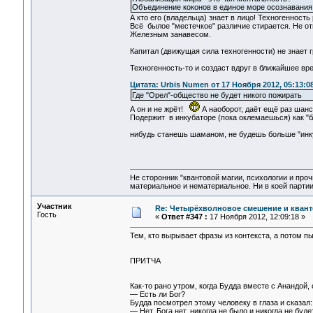
Объединение коконов в единое море осознавания 
А кто его (владельца) знает в лицо! Техногенность 
Всё былое "местечкое" различие стирается. Не от
Железным занавесом.
Капитал (движущая сила техногенности) не знает 
Техногенность-то и создаст вдруг в ближайшее вр
Цитата: Urbis Numen от 17 Ноября 2012, 05:13:0
Где "Орел"-общество не будет никого пожирать
А он и не жрёт!
А наоборот, даёт ещё раз шанс
Подержит в инкубаторе (пока оклемаешься) как "бл
нибудь станешь шаманом, не будешь больше "инк
Не сторонник "квантовой магии, психологии и проч
материальное и нематериальное. Ни в коей партии
Участник
Re: Четырёхволновое смешение и квант
Гость
«
Ответ #347 :
17 Ноября 2012, 12:09:18 »
Тем, кто вырывает фразы из контекста, а потом п
ПРИТЧА
Как-то рано утром, когда Будда вместе с Анандой
— Есть ли Бог?
Будда посмотрел этому человеку в глаза и сказал:
— Нет, Бога нет, никогда не было и никогда не буде