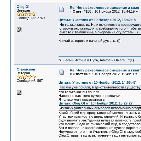
Oleg.Ol
Re: Четырёхволновое смешение и квант
Ветеран
«
Ответ #188 :
10 Ноября 2012, 15:44:19 »
Сообщений: 2769
Цитата: Участник от 10 Ноября 2012, 15:42:18
Не только зависть. Но и склонность к предосудит
стороны окружающих, к требованию того, чтобы всё
вместе с Каминским, в очередь к Богу встали. ))
Кончай истерить и начинай думать. )))
"Я - есмь Истина и Путь, Альфа и Омега ..."(с)
Станислав
Re: Четырёхволновое смешение и квант
Ветеран
«
Ответ #189 :
10 Ноября 2012, 15:49:11 »
Сообщений: 867
Цитата: Участник от 10 Ноября 2012, 14:56:47
Как мы уже поняли, в действительности существ
это только как вы поняли.
Наверное вам тоже нужен переводчик.
Я только могу согласиться с
Цитата: Oleg.Ol от 10 Ноября 2012, 15:29:27
Из таких уникальных символов невозможно сфор
Какой общий мир представлений можно сложить из 
Участник плотностью представлений. И только с б
буду внимать как "данная нулевая плотность прео
что менять надо не физический мир, а представле
Вот и вопрос - с какого основания пустое перес
Неужели от того, что Участник и Oleg.Ol между с
Oleg.Ol прав, ваш язык, точнее - ваша интерпрета