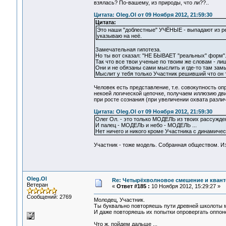
взялась? По-вашему, из природы, что ли??..
Цитата: Oleg.Ol от 09 Ноября 2012, 21:59:30
Цитата:
Это наши "доблестные" УЧЁНЫЕ - выпадают из ре
указываю на неё.
Замечательная гипотеза.
Но ты вот сказал: "НЕ БЫВАЕТ "реальных" форм"
Так что все твои ученые по твоим же словам - 
Они и не обязаны сами мыслить и где-то там замы
Мыслит у тебя только Участник решивший что он т
Человек есть представление, т.е. совокупность о
некоей логической цепочке, получаем иллюзию дв
при росте сознания (при увеличении охвата разли
Цитата: Oleg.Ol от 09 Ноября 2012, 21:59:30
Олег Ол. - это только МОДЕЛЬ из твоих рассужд
И палец - МОДЕЛЬ и небо - МОДЕЛЬ ...
Нет ничего и никого кроме Участника с динамиче
Участник - тоже модель. Собранная обществом. Из
Oleg.Ol
Re: Четырёхволновое смешение и квант
Ветеран
«
Ответ #185 :
10 Ноября 2012, 15:29:27 »
Сообщений: 2769
Молодец, Участник.
Ты буквально повторяешь пути древней школоты м
И даже повторяешь их попытки опровергать оппон
Что ж, пойдем дальше ...