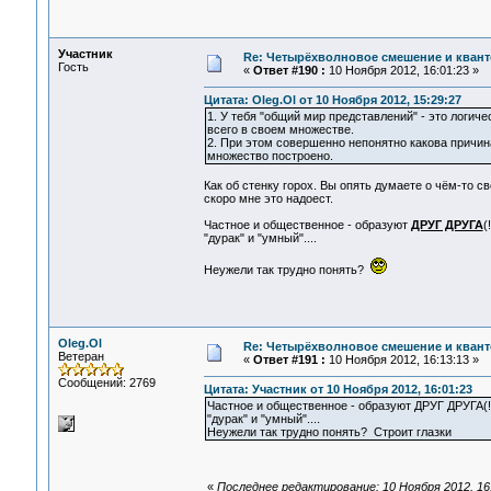
Участник
Re: Четырёхволновое смешение и квант
Гость
«
Ответ #190 :
10 Ноября 2012, 16:01:23 »
Цитата: Oleg.Ol от 10 Ноября 2012, 15:29:27
1. У тебя "общий мир представлений" - это логи
всего в своем множестве.
2. При этом совершенно непонятно какова причин
множество построено.
Как об стенку горох. Вы опять думаете о чём-то с
скоро мне это надоест.
Частное и общественное - образуют
ДРУГ ДРУГА
(
"дурак" и "умный"....
Неужели так трудно понять?
Oleg.Ol
Re: Четырёхволновое смешение и квант
Ветеран
«
Ответ #191 :
10 Ноября 2012, 16:13:13 »
Сообщений: 2769
Цитата: Участник от 10 Ноября 2012, 16:01:23
Частное и общественное - образуют ДРУГ ДРУГА(!!!)
"дурак" и "умный"....
Неужели так трудно понять? Строит глазки
«
Последнее редактирование: 10 Ноября 2012, 16: