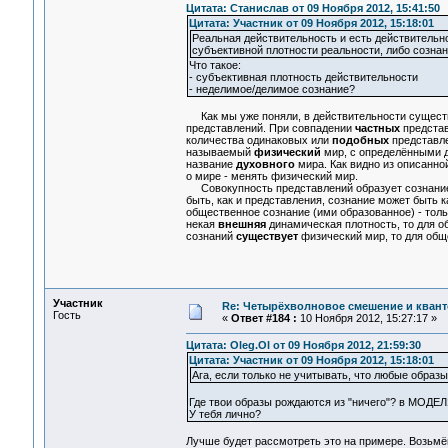
Цитата: Станислав от 09 Ноября 2012, 15:41:50
Цитата: Участник от 09 Ноября 2012, 15:18:01
Реальная действительность и есть действительн
субъективной плотности реальности, либо сознан
Что такое:
- субъективная плотность действительности
- неделимое/делимое сознание?
Как мы уже поняли, в действительности сущес
представлений. При совпадении
частных
представ
количества одинаковых или
подобных
представле
называемый
физический
мир, с определёнными дл
название
духовного
мира. Как видно из описанно
о мире - менять физический мир.
Совокупность представлений образует сознани
быть, как и представления, сознание может быть 
общественное сознание (ими образованное) - толь
некая
внешняя
динамическая плотность, то для о
сознаний
существует
физический мир, то для общ
Участник
Re: Четырёхволновое смешение и квант
Гость
«
Ответ #184 :
10 Ноября 2012, 15:27:17 »
Цитата: Oleg.Ol от 09 Ноября 2012, 21:59:30
Цитата: Участник от 09 Ноября 2012, 15:18:01
Ага, если только не учитывать, что любые образы
Где твои образы рождаются из "ничего"? в МОДЕ
У тебя лично?
Лучше будет рассмотреть это на примере. Возьмё