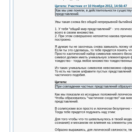
Цитата: Участник от 10 Ноября 2012, 14:56:47
Как мы уже поняли, в действительности существ
представлений.
Увы такая схема без общей непрерывной бытийной
1. У тебя "общий мир представлений" - это логич
всего в своем множестве.
2. При этом совершенно непонятно какова причин
построено.
Я думаю ты не захочешь снова замыкать логику 
Если ты это сделаешь, то тебе придется понять чт
Просто хаотический набор символов некоего бес
символ должен иметь уникальную элементарную фо
тождество - тогда любое множество тождественных
Из таких уникальных символов невозможно сформ
То есть на таком алфавите пустых представлений
частичного подобия.
Цитата:
При совпадении частных представлений образуетс
Как мы показали из исходных положений логически
Чтобы образовалось "частичное сходство" как м
представлений.
В солипсизме все просто и логически безупречно - 
Тогда тебе придется подумать над этим:
Для того чтобы что-то шевельнулось в твоей мод
сознания) и механизм ее влияния на элементы ун
Образно выражаясь, для логической связности, т