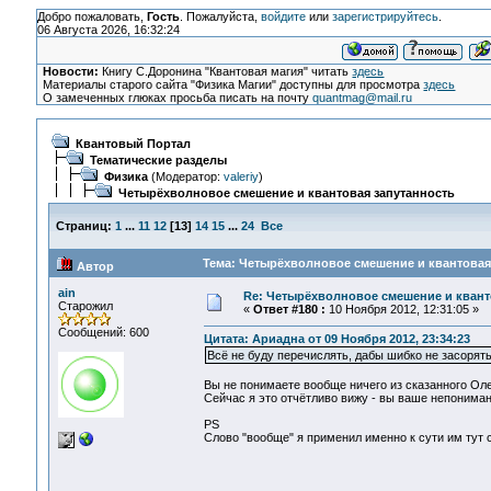
Добро пожаловать,
Гость
. Пожалуйста,
войдите
или
зарегистрируйтесь
.
06 Августа 2026, 16:32:24
Новости:
Книгу С.Доронина "Квантовая магия" читать
здесь
Материалы старого сайта "Физика Магии" доступны для просмотра
здесь
О замеченных глюках просьба писать на почту
quantmag@mail.ru
Квантовый Портал
Тематические разделы
Физика
(Модератор:
valeriy
)
Четырёхволновое смешение и квантовая запутанность
Страниц:
1
...
11
12
[
13
]
14
15
...
24
Все
Тема: Четырёхволновое смешение и квантовая 
Автор
ain
Re: Четырёхволновое смешение и квант
Старожил
«
Ответ #180 :
10 Ноября 2012, 12:31:05 »
Сообщений: 600
Цитата: Ариадна от 09 Ноября 2012, 23:34:23
Всё не буду перечислять, дабы шибко не засорять
Вы не понимаете вообще ничего из сказанного Ол
Сейчас я это отчётливо вижу - вы ваше непонима
PS
Слово "вообще" я применил именно к сути им тут с