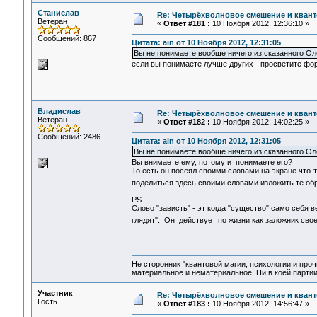
Станислав
Re: Четырёхволновое смешение и квант
Ветеран
«
Ответ #181 :
10 Ноября 2012, 12:36:10 »
Сообщений: 867
Цитата: ain от 10 Ноября 2012, 12:31:05
Вы не понимаете вообще ничего из сказанного Ол
если вы понимаете лучше других - просветите фор
Владислав
Re: Четырёхволновое смешение и квант
Ветеран
«
Ответ #182 :
10 Ноября 2012, 14:02:25 »
Сообщений: 2486
Цитата: ain от 10 Ноября 2012, 12:31:05
Вы не понимаете вообще ничего из сказанного Ол
Вы внимаете ему, потому и понимаете его?
То есть он посеял своими словами на экране что-т
поделиться здесь своими словами изложить те о
PS
Слово "зависть" - эт когда "существо" само себя в
глядят". Он действует по жизни как заложник своег
Не сторонник "квантовой магии, психологии и проч
материальное и нематериальное. Ни в коей партии
Участник
Re: Четырёхволновое смешение и квант
Гость
«
Ответ #183 :
10 Ноября 2012, 14:56:47 »