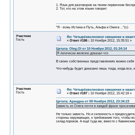
1. Язык для разговоров на твоем первичном бесп
2. Тот, кто на этом языке говорит.
"Я - есмь Истина и Путь, Альфа и Омега ..."(с)
Участник
Re: Четырёхволновое смешение и квант
Гость
«
Ответ #186 :
10 Ноября 2012, 15:35:51 »
Цитата: Oleg.Ol от 10 Ноября 2012, 01:24:14
Я логически железно доказал что
В своих собственных представлениях можно себя м
Что-нибудь будет доказано лишь тогда, когда все,
Участник
Re: Четырёхволновое смешение и квант
Гость
«
Ответ #187 :
10 Ноября 2012, 15:42:18 »
Цитата: Ариадна от 09 Ноября 2012, 23:34:23
зависть из Олега почти в каждой фразе просачив
Не только зависть. Но и склонность к предосудите
стороны окружающих, к требованию того, чтобы всё
склад пороков. А ещё туда же, вместе с Каминским,