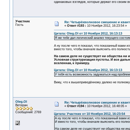
одинаковых взглядов, которые держат его своим 
Участник
Re: Четырёхволновое смешение и квант
Гость
«
Ответ #193 :
10 Ноября 2012, 16:23:54 »
Цитата: Oleg.Ol от 10 Ноября 2012, 16:13:13
Я же тебе дал логический анализ текущего состоян
А ну после чего я показал, что показанный вами из
вместо того, чтобы вначале выяснить его полнос
На самом деле не существует ни общества ни и
Условная структуризация пустоты. И все даль
вселенная, к примеру.
Цитата: Oleg.Ol от 10 Ноября 2012, 16:13:13
У тебя есть возможность задуматься над проблем
Вижу, что к вышеприведённому далеко не полному
Oleg.Ol
Re: Четырёхволновое смешение и квант
Ветеран
«
Ответ #194 :
10 Ноября 2012, 16:48:05 »
Сообщений: 2769
Цитата: Участник от 10 Ноября 2012, 16:23:54
А ну после чего я показал, что показанный вами и
И вместо того, чтобы вначале выяснить его полн
На самом деле не существует ни общества ни инд