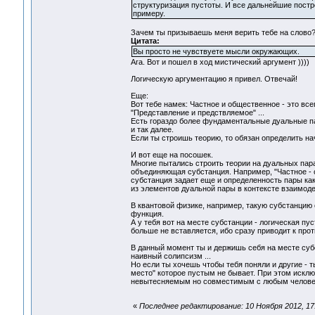
структуризация пустоты. И все дальнейшие постр
примеру.
Зачем ты призываешь меня верить тебе на слово?
Цитата:
Вы просто не чувствуете мысли окружающих.
Ага. Вот и пошел в ход мистический аргумент ))))
Логическую аргументацию я привел. Отвечай!
Еще:
Вот тебе намек: Частное и общественное - это вс
"Представление и предствляемое" ...
Есть гораздо более фундаментальные дуальные па
и так далее.
Если ты строишь теорию, то обязан определить на
И вот еще на посошек.
Многие пытались строить теории на дуальных пара
объединяющая субстанция. Например, "Частное - с
субстанция задает еще и определенность пары как
из элементов дуальной пары в контексте взаимод
В квантовой физике, например, такую субстанцию 
функция.
А у тебя вот на месте субстанции - логическая пу
больше не вставляется, ибо сразу приводит к про
В данный момент ты и держишь себя на месте субст
наивный солипсизм ...
Но если ты хочешь чтобы тебя поняли и другие - 
место" которое пустым не бывает. При этом искл
невытесняемым но совместимым с любым человеч
«
Последнее редактирование: 10 Ноября 2012, 17: