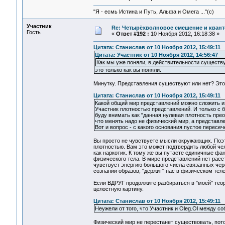
"Я - есмь Истина и Путь, Альфа и Омега ..."(с)
Участник
Re: Четырёхволновое смешение и квант
Гость
«
Ответ #192 :
10 Ноября 2012, 16:18:38 »
Цитата: Станислав от 10 Ноября 2012, 15:49:11
Цитата: Участник от 10 Ноября 2012, 14:56:47
Как мы уже поняли, в действительности сущест
это только как вы поняли.
Минутку. Представления существуют или нет? Это
Цитата: Станислав от 10 Ноября 2012, 15:49:11
Какой общий мир представлений можно сложить из 
Участник плотностью представлений. И только с 
буду внимать как "данная нулевая плотность пре
что менять надо не физический мир, а представле
Вот и вопрос - с какого основания пустое перес
Вы просто не чувствуете мысли окружающих. Поэ
плотностью. Вам это может подтвердить любой ч
как наркотик. К тому же вы путаете единичные ф
физического тела. В мире представлений нет рас
чувствует энергию большого числа связанных чер
сознании образов, "держит" нас в физическом тел
Если ВДРУГ продолжите разбираться в "моей" теор
целостную картину.
Цитата: Станислав от 10 Ноября 2012, 15:49:11
Неужели от того, что Участник и Oleg.Ol между с
Физический мир не перестанет существовать, пот