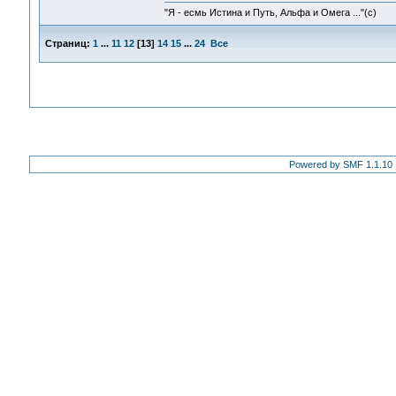
"Я - есмь Истина и Путь, Альфа и Омега ..."(с)
Страниц:
1
...
11
12
[
13
]
14
15
...
24
Все
Powered by SMF 1.1.10