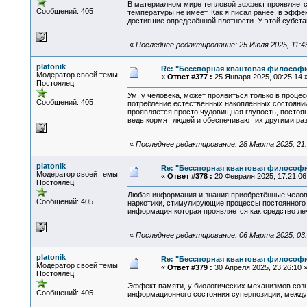
В материалном мире тепловой эффект проявляется
Сообщений: 405
температуры не имеет. Как я писал ранее, в эффе
достигшие определённой плотности. У этой субста
«
Последнее редактирование: 25 Июля 2025, 11:45:
platonik
Re: "Бесспорная квантовая философ
Модератор своей темы
«
Ответ #377 :
25 Января 2025, 00:25:14 
Постоялец
Ум, у человека, может проявиться только в проц
Сообщений: 405
потребление естественных накопленных состояний
проявляется просто чудовищная глупость, постоян
ведь кормят людей и обеспечивают их другими ра
«
Последнее редактирование: 28 Марта 2025, 21:1
platonik
Re: "Бесспорная квантовая философ
Модератор своей темы
«
Ответ #378 :
20 Февраля 2025, 17:21:06
Постоялец
Любая информация и знания приобретённые челов
Сообщений: 405
наркотики, стимулирующие процессы постоянного 
информация которая проявляется как средство леч
«
Последнее редактирование: 06 Марта 2025, 03:2
platonik
Re: "Бесспорная квантовая философ
Модератор своей темы
«
Ответ #379 :
30 Апреля 2025, 23:26:10 
Постоялец
Эффект памяти, у биологических механизмов созн
Сообщений: 405
информационного состояния суперпозиции, межд