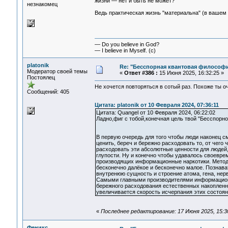
жизни — нет и быть не может?
незнакомец
Ведь практическая жизнь "материальна" (в вашем
— Do you believe in God?
— I believe in Myself. (c)
platonik
Re: "Бесспорная квантовая философ
Модератор своей темы
«
Ответ #386 :
15 Июня 2025, 16:32:25 »
Постоялец
Не хочется повторяться в сотый раз. Похоже ты оч
Сообщений: 405
Цитата: platonik от 10 Февраля 2024, 07:36:11
Цитата: Quangel от 10 Февраля 2024, 06:22:02
Ладно,фиг с тобой,конечная цель твой "Бесспор
В первую очередь для того чтобы люди наконец 
ценить, береч и бережно расходовать то, от чего
расходовать эти абсолютные ценности для людей,
глупости. Ну и конечно чтобы удавалось своевре
производящих информационные наркотики. Методо
бесконечно далёкое и бесконечно малое. Познава
внутренюю сущность и строение атома, гена, нерв
Самыми главными производителями информационн
бережного расходования естественных накопленны
увеличивается скорость исчерпания этих состоян
«
Последнее редактирование: 17 Июня 2025, 15:30
Феникс