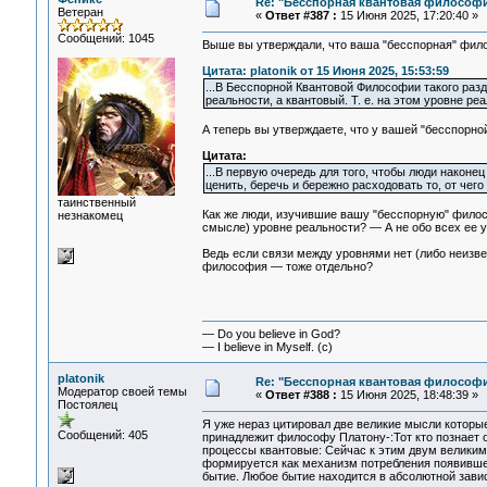
Re: "Бесспорная квантовая философ
Ветеран
«
Ответ #387 :
15 Июня 2025, 17:20:40 »
Сообщений: 1045
Выше вы утверждали, что ваша "бесспорная" фил
Цитата: platonik от 15 Июня 2025, 15:53:59
...В Бесспорной Квантовой Философии такого раз
реальности, а квантовый. Т. е. на этом уровне реал
А теперь вы утверждаете, что у вашей "бесспорно
Цитата:
...В первую очередь для того, чтобы люди након
ценить, беречь и бережно расходовать то, от чег
таинственный
Как же люди, изучившие вашу "бесспорную" филосо
незнакомец
смысле) уровне реальности? — А не обо всех ее 
Ведь если связи между уровнями нет (либо неизвес
философия — тоже отдельно?
— Do you believe in God?
— I believe in Myself. (c)
platonik
Re: "Бесспорная квантовая философ
Модератор своей темы
«
Ответ #388 :
15 Июня 2025, 18:48:39 »
Постоялец
Я уже нераз цитировал две великие мысли которы
Сообщений: 405
принадлежит философу Платону-:Тот кто познает 
процессы квантовые: Сейчас к этим двум великим
формируется как механизм потребления появивше
бытие. Любое бытие находится в абсолютной завис