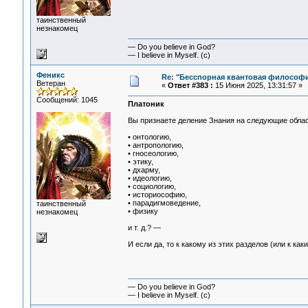
таинственный
незнакомец
— Do you believe in God?
— I believe in Myself. (c)
Феникс
Re: "Бесспорная квантовая философ
Ветеран
«
Ответ #383 :
15 Июня 2025, 13:31:57 »
Сообщений: 1045
Платоник
Вы признаете деление Знания на следующие облас
• онтологию,
• антропологию,
• гносеологию,
• этику,
• дхарму,
• идеологию,
• социологию,
• историософию,
• парадигмоведение,
таинственный
• физику
незнакомец
и т. д.? —
И если да, то к какому из этих разделов (или к к
— Do you believe in God?
— I believe in Myself. (c)