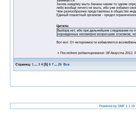
занимается.
Зачем каждому мыть бананы каким-то одним опре
либо вообще ничего не мыть, ибо уже избавил сво
Чем разнообразнее представлены в обществе инди
Единый планетный организм - предел ограниченнос
Цитата:
Выбора нет, ибо при дальнейшем следовании по п
порожденных непомерно возросшим эгоизмом, чел
Вот-вот. От нетерпимости избавляются возлюблени
«
Последнее редактирование: 08 Августа 2012, 0
Страниц:
1
...
3
4
[
5
]
6
7
...
26
Все
Powered by SMF 1.1.10