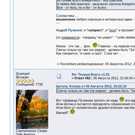
Источник всего конкретного - Абстрактное.
А любое Абстрактное - результат синтеза Конкретн
Всё - от бога, но и бог - от всего.
Схоластика ...
мошенники
любую хорошую и интересную идею - з
---
Андрей
Пузиков
: и "
галерист
", и "
поэт
" и прозаик
(от
скромности
- товарищ "не умрет" - "себя люби
Икона - это так ... фон.
Главное - на первом пла
Свеча только не там (не рядом) - должна быть "За"
Как говорится, "и смех и грех". Слов нет ...
«
Последнее редактирование: 05 Августа 2012, 2
Quangel
Re: Теория Всего v1.03
Ветеран
«
Ответ #62 :
05 Августа 2012, 21:06:43 
Сообщений: 7735
Цитата: Kostya от 05 Августа 2012, 19:22:10
Свеча только не там (не рядом) - должна быть "За" 
Вот товарища Пузикова трогать не надо,
его ид
Агни-йогом,и пытается преодолеть ограничения уч
Агни-йоги от человеческих дуалистических наслое
Магией".
Сaementarius Civitas
Solis Aeterna