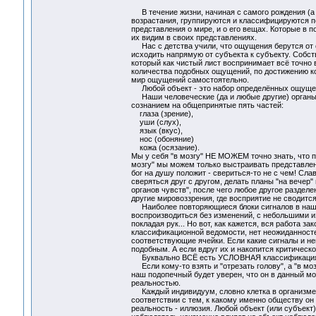
В течение жизни, начиная с самого рождения (а 
возрастания, группируются и классифицируются п
представления о мире, и о его вещах. Которые в п
их видим в своих представлениях.
Нас с детства учили, что ощущения берутся от 
исходить напрямую от субъекта к субъекту. Собст
который как чистый лист воспринимает всё точно
количества подобных ощущений, по достижению ко
мир ощущений самостоятельно.
Любой объект - это набор определённых ощуще
Наши человеческие (да и любые другие) органы
сознанием на общепринятые пять частей:
глаза (зрение),
уши (слух),
язык (вкус),
нос (обоняние)
кожа (осязание).
Мы у себя "в мозгу" НЕ МОЖЕМ точно знать, что про
мозгу" мы можем только выстраивать представлен
бог на душу положит - свериться-то не с чем! Сла
сверяться друг с другом, делать планы "на вечер
органов чувств", после чего любое другое разделе
другие мировоззрения, где восприятие не сводитс
Наиболее повторяющиеся блоки сигналов в нашем
воспроизводиться без изменений, с небольшими и
покладая рук... Но вот, как кажется, вся работа 
классификационной ведомости, нет неожиданностей
соответствующие ячейки. Если какие сигналы и не
подобным. А если вдруг их и накопится критическ
Буквально ВСЁ есть УСЛОВНАЯ классификаци
Если кому-то взять и "отрезать голову", а "в моз
наш подопечный будет уверен, что он в данный мо
реальностью.
Каждый индивидуум, словно клетка в организме, 
соответствии с тем, к какому именно обществу о
реальность - иллюзия. Любой объект (или субъект