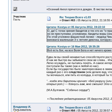
«Осенний Ангел прячется в дождях. В листве янтарн
Участник
Re: Теория Всего v1.03
Гость
«
Ответ #63 :
05 Августа 2012, 21:16:55 
Цитата: Kostya от 05 Августа 2012, 19:22:10
О, да! С точки зрения бандитов и тех кто их "о-пр
но не преступники, уголовники, бандиты-воры (они
По этой уголовно-фашисткой логике - людоед Чикат
виновата маленькая 3-х летняя девочка, которую 
Цитата: Kostya от 16 Мая 2012, 18:35:26
Всё есть Бог, на все Воля Бога и нет ничего кроме 
Едва ли вы своей ненавистью способствуете рост
И как же быстро вы забываете свои же слова... Ил
Легко осуждать, не пытаясь понять. А самое интер
поступали бы также (как и любой из нас).
Если бы государство было заинтересовано в ликв
каждый раз с его
следствием
(или делало вид, чт
ты мочишься, или пить из колодца, в который ты то
"...когда эти баритоны кричат: «Бей разруху [и
открыл рот.) — Клянусь вам, мне смешно! Это о
(М.А.Булгаков. "Собачье сердце")
«
Последнее редактирование: 05 Августа 2012, 2
Владимир И.
Re: Теория Всего v1.03
Пользователь
«
Ответ #64 :
05 Августа 2012, 22:39:57 