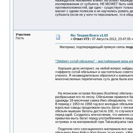
наблюдатель неизменно влияет на объект наблюден
изолированным от субъекта. НЕ МОЖЕТ быть набл
противоположностей, где одно - существует только
магнит с одним полюсом и не научились рожать д
субъекта (если не у кого-то персонально, то в об
Участник
Re: Теория Всего v1.03
Гость
«
Ответ #73 :
07 Августа 2012, 23:47:05 
Материал, подтверждающий прямую связь
под
"Эффект сотой обезьяны" - мистификация века и
Хорошее дело интернет, на любой вопрос найдешь
«эффекте сотой обезьяны» и настоятельно советов
ученого. Я незамедлительно обратился к компьют
многочисленных перепечатках суть дела была из
На японском острове Косима (Koshima) обитала к
разбрасывая его по песку. Обезьянам нравился ба
однажды 18-месячная самка Имо обнаружила, что 
В период с 1953 по 1958 год все молодые обезьян
взрослые самцы продолжали грызть батат с песком
обезьян мывших бататы достигло 100, то случился
перед едой. Создалось впечатление, что именно с
привычка мыть батат перед употреблением в пищу
островах и на материковой горе Takasakiyama такж
Податели сего сенсационного материала все как 
обезьяна» Кена Кейса (Ken Keyes )и на книгу «Жиз