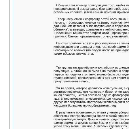
Обычно этот пример приводят для того, чтобы мож
неправильные. И вывод здесь был один, либо заме
остальных колотить и тем самым изменит привычки
Теперь вернемся к «эффекту сотой обезьяны». В
потому, что хорошо ложился на известную научну
дальнейшем история была подхвачена и пересказа
обезьяна", а выводы, сделанные в ней из описан
После книги Кейса этот эффект стал широко при
прочими. Самое поразительное то, что указанный 
Он стал применяться при рассмотрении человечес
информацию или сделала открытие, необходимо б
необходимое количество людей могло не принадле
таким образом результаты.
Так группа австралийских и английских исследов
популяции. С этой целью было смонтировано обще
первом взгляде на это панно можно было разгляде
группа жителей, принадлежащих к разным слоям н
представленном панно.
За то время, которое давалось испытуемым, в ср
достигло несколько сот человек, и было точно зар
конец планеты, - и там показали эту же фотогра
тщательно показали телезрителям, где находятся 
другие исследователи повторили эксперимент в п
находить большинство изображенных лиц.
В результате проведенного опыта ученые убедилис
аборигены Австралии всегда знали о такой «неизв
объединяющее людей. Даже в нашем обществе мы на
самое время на другом конце Земли кто-то изобре
украл это у меня. Это мое. Я первый сделал это».