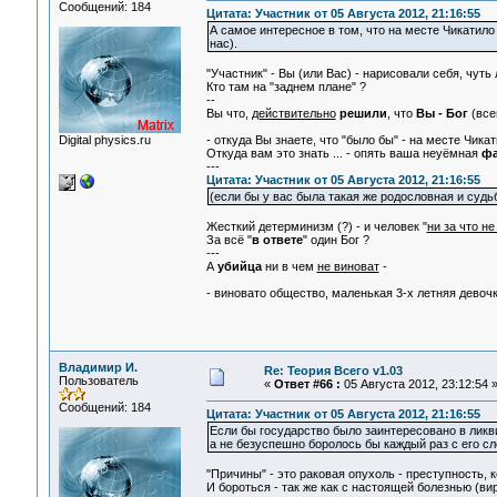
Сообщений: 184
Цитата: Участник от 05 Августа 2012, 21:16:55
А самое интересное в том, что на месте Чикатило 
нас).
"Участник" - Вы (или Вас) - нарисовали себя, чуть
Кто там на "заднем плане" ?
--
Вы что,
действительно
решили
, что
Вы - Бог
(все
Digital physics.ru
- откуда Вы знаете, что "было бы" - на месте Чикати
Откуда вам это знать ... - опять ваша неуёмная
фа
---
Цитата: Участник от 05 Августа 2012, 21:16:55
(если бы у вас была такая же родословная и судь
Жесткий детерминизм (?) - и человек "
ни за что не
За всё "
в ответе
" один Бог ?
---
А
убийца
ни в чем
не виноват
-
- виновато общество, маленькая 3-х летняя девочка
Владимир И.
Re: Теория Всего v1.03
Пользователь
«
Ответ #66 :
05 Августа 2012, 23:12:54 
Сообщений: 184
Цитата: Участник от 05 Августа 2012, 21:16:55
Если бы государство было заинтересовано в ликв
а не безуспешно боролось бы каждый раз с его сл
"Причины" - это раковая опухоль - преступность, 
И бороться - так же как с настоящей болезнью (вир