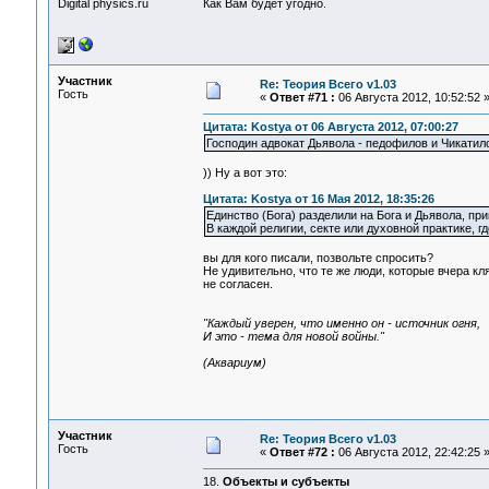
Digital physics.ru
Как Вам будет угодно.
Участник
Re: Теория Всего v1.03
Гость
«
Ответ #71 :
06 Августа 2012, 10:52:52 
Цитата: Kostya от 06 Августа 2012, 07:00:27
Господин адвокат Дьявола - педофилов и Чикатило 
)) Ну а вот это:
Цитата: Kostya от 16 Мая 2012, 18:35:26
Единство (Бога) разделили на Бога и Дьявола, п
В каждой религии, секте или духовной практике, г
вы для кого писали, позвольте спросить?
Не удивительно, что те же люди, которые вчера кл
не согласен.
"Каждый уверен, что именно он - источник огня,
И это - тема для новой войны."
(Аквариум)
Участник
Re: Теория Всего v1.03
Гость
«
Ответ #72 :
06 Августа 2012, 22:42:25 
18.
Объекты и субъекты