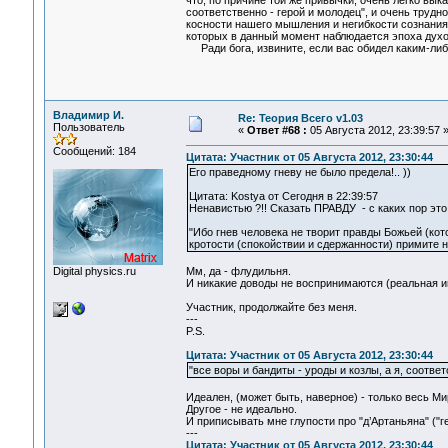
что, по причине той же привычки, очень легко вык
соответственно - герой и молодец", и очень трудно
косности нашего мышления и негибкости сознания,
которых в данный момент наблюдается эпоха духо
Ради бога, извините, если вас обидел каким-либ
Владимир И.
Re: Теория Всего v1.03
Пользователь
«
Ответ #68 :
05 Августа 2012, 23:39:57 
Сообщений: 184
Цитата: Участник от 05 Августа 2012, 23:30:44
Его праведному гневу не было предела!.. ))
Цитата: Kostya от Сегодня в 22:39:57
Ненавистью ?!! Сказать ПРАВДУ - с каких пор это
"Ибо гнев человека не творит правды Божьей (кот
кротости (спокойствии и сдержанности) примите 
Digital physics.ru
Мм, да - флудильня.
И никакие доводы не воспринимаются (реальная ин
Участник, продолжайте без меня.
---
P.S.
Цитата: Участник от 05 Августа 2012, 23:30:44
"все воры и бандиты - уроды и козлы, а я, соответ
Идеален, (может быть, наверное) - только весь Ми
Другое - не идеально.
И приписывать мне глупости про "д’Артаньяна" ("ге
---
Цитата: Участник от 05 Августа 2012, 23:30:44