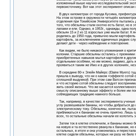
изложенный выше научно-исследовательский эксп
первоисточнику. Вот как этот эксперимент описан
В двух километрах от города Кусима, префектуры
На этом острове в окружности четырёх километров
отделения при Токийском Университете пытались д
того, что обезьяны стали охотно есть батат, но в
лапами и ели. Однако, в 1953г., однажды, одна пол
обезьян 15 и 2 из 11 взрослых уже мыли батат. К 
родились до 1950 года, привычно мыли картофель 
картофель, за исключением единичных редких слу
делают дети - через наблюдение и повторение.
Как видим, не было никакого упоминания о крити
колонии. Старшие обезьяны остались с прежними 
приобретенных навыков мытья картофеля в други
отдельными особями, но им можно, видимо, дать и
проявиться таким же Имо и в других колониях, не
В середине 80-х Элейн Майерс (Elaine Myers) т
пришла к выводу, что ни о каком «эффекте сотой о
сплошной выдумкой. При этом сам Ватсон признал,
и что историю сотой обезьяны следует воспринима
жить своей жизнью. Что же касается коллективног
смыслу описанному выше эффекту и более им понят
соблюдающих традицию намного больше.
Так, например, в качестве эксперимента ученые 
углу развешивали бананы, но чтобы добраться до 
электрическому току. Обезьяны, конечно же, пытали
приближаться к бананам не очень приятно. Лишь о
всех, то остальные обезьяны начали ее колотить 
Затем ток в клетке отключили, и бананы можно бы
на новую и та естественно рванула к бананам, но 
остальных, в итоге и она угомонилась и перестала
клетке сидели обезьяны, которых ни разу не било т