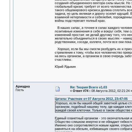
создания объединенного вектора силы мысли. Но 
глобальный кризис требует от всего человечеств
такого общемирового кризиса должна сплотить все
задача, но цель великая и дорогу осилит идущий.
взаимной нетерпимости и себялюбия, порожденны
войны подстерегает полный крах.
В наших силах, а точнее в силах каждого человек
позитивные изменения в себе и вокруг себя, тем 
изменений простая: не делай другому того, что н
желательно объединиться в своих мыслях – намер
родственники, соседи, коллеги, почти все они пок
Хорошо, если бы мы смогли разбудить их и присо
стремление к тому, чтобы все человечество превр
на весь организм, а организм в свою очередь заб
счастливы.
Юрий Ядыкин
Ариадна
Re: Теория Всего v1.03
Гость
«
Ответ #74 :
08 Августа 2012, 02:21:24 
Цитата: Участник от 07 Августа 2012, 23:47:05
Хорошо, если бы нашей общей заветной целью ста
организм, подобный нашему телу, где каждая клет
каждой своей клеточки. Только в таком обществе
Единый планетный организм - это окончательная и
Общество слишком инертно и не обладает гибкост
Именно оно сопротивляется новым идеям, открыти
равняться на обезьян, избивающих своего собрат