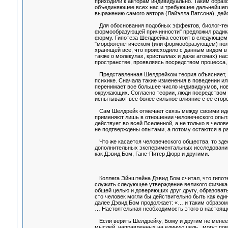
приходили к авторам индивидуально. Таким образо
объединяющее всех нас и требующее дальнейшего 
выражению самого автора (Лайэлла Ватсона), дей
Для обоснования подобных эффектов, биолог-теоре
формообразующей причинности" предложил радика
форму. Гипотеза Шелдрейка состоит в следующем: 
"морфогенетическом (или формообразующем) поле"
хранящей все, что происходило с данным видом в 
также о молекулах, кристаллах и даже атомах) на
пространстве, проявляясь посредством процесса,
Представленная Шелдрейком теория объясняет, к
психике. Сначала такие изменения в поведении ил
перенимает все большее число индивидуумов, но
окружающих. Согласно теории, люди посредством
испытывают все более сильное влияние с ее сторо
Сам Шелдрейк отмечает связь между своими идея
применяют лишь в отношении человеческого опыта
действует во всей Вселенной, а не только в чел
не подтверждены опытами, а потому остаются в ра
Что же касается человеческого общества, то зде
дополнительных экспериментальных исследований,
как Дэвид Бом, Ганс-Питер Дюрр и другими.
Коллега Эйнштейна Дэвид Бом считал, что гипоте
служить следующее утверждение великого физика
общей целью и доверяющих друг другу, образовать
сто человек могли бы действительно быть как еди
далее Дэвид Бом продолжает: «… и таким образом,
… Настоятельная необходимость этого в настоящ
Если верить Шелдрейку, Бому и другим не менее
мыслей, направленных на единую цель , могут пов