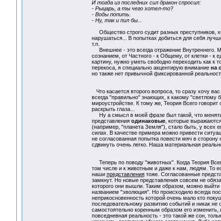
И тогда из последних сил дракон спросил:
- Рыцарь, а ты чего хотел-то?
- Воды попить.
- Ну, так и пил бы...
Общество строго судит разных преступников, хотя
нарушаться... В попытках добиться для себя лучше
т.п.
Внешнее - это всегда отражение Внутреннего. М
сознанием, от Частного - к Общему, от клетки - к
картину, нужно уметь свободно переходить как к т
перекоса, я специально акцентирую внимание
на 
но также нет привычной фиксированной реальност
Что касается второго вопроса, то сразу хочу вас
всегда "правильно" знающих, к какому "светлому 
мироустройстве. К тому же, Теория Всего говорит 
раскрыть глаза...
Ну а смысл в моей фразе был такой, что менят
представления
одинаковые
, которые выражаютс
(например, "планета Земля"), стало быть, у всех 
силах. В качестве примера можно привести ситуац
не согласованная попытка повести мяч в сторону н
сдвинуть очень легко. Наша материальная реально
Теперь по поводу "животных". Когда Теория Всего 
том числе и к животным и даже к нам, людям. То ес
наши
представления
тоже. Согласованные предста
замкнут. Но новые представления совсем не обяза
которого они вышли. Таким образом, можно выйти и
названием "эволюция". Но происходило всегда пос
неприкосновенность которой очень мало кто поку
последовательному развитию событий и никак не о
самостоятельно коренным образом его изменить, и
повседневная реальность - это такой же сон, тол