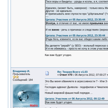
"все воры и бандиты - уроды и козлы, а я, соотве
Идеален, (может быть, наверное) - только весь М
Другое - не идеально.
И приписывать мне глупости про "д’Артаньяна" ("г
---
Цитата: Участник от 05 Августа 2012, 23:30:44
Kostya
, в отличие от вас, не имею
привычки
вин
И не
виню
- речь о причинах и следствиях (верно
Цитата: Участник от 05 Августа 2012, 23:30:44
Ради бога, извините, если вас обидел каким-либ
Вы делаете "рерайт" (у SEO) - вольный пересказ с
И я не обижаюсь - просто не хочу в этом участвов
Как вам будет угодно.
Владимир И.
Re: Теория Всего v1.03
Пользователь
«
Ответ #70 :
06 Августа 2012, 07:00:27 
Сообщений: 184
Это Вы меня обвиняете в агрессивности ? - Или 3-х
---
Господин адвокат Дьявола - педофилов и Чикатило 
---
Новый мировой фашисткий порядок ...
Цитата: Участник от 06 Августа 2012, 00:12:49
Как вам будет угодно.