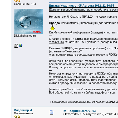
Сообщений: 184
Цитата: Участник от 05 Августа 2012, 21:16:55
Едва ли вы своей ненавистью способствуете рост
Ненавистью ?!! Сказать ПРАВДУ - с каких пор это ГР
------------------
Правда
, как анамнез (информация) для "лечения 
Как
без реальной
информации (правды) - поставить
Digital physics.ru
---
C каких это пор -
правда
(как реальная информация
У таких как
"Участник" - А. Пузиков ? (всегда была .
---
Сказать ПРАВДУ (для решения проблемы) - это "Не
(по мнению "Участника")
А вы предпочитаете всегда людям говорить ЛОЖЬ .
---
Даже "ложь во спасение" - успокаивать ракового (о
всё равно обман (который довольно быстро раскрое
В минуты просветления - всё же человек понимает, 
---
Некоторые предпочитают говорить ЛОЖЬ, обманыва
А некоторые, как "Участник" - о-правдывать убийц
Лгать, называя ложь - правдой (называя "черное" -
и ставя правду "вне закона" - а воровство возводя 
(а некоторые "психологи" за ворованные у детей и
Всё общество! Но не ты - убийца, педофил и вор.
«
Последнее редактирование: 05 Августа 2012, 2
Владимир И.
Re: Теория Всего v1.03
Пользователь
«
Ответ #65 :
05 Августа 2012, 22:48:04 