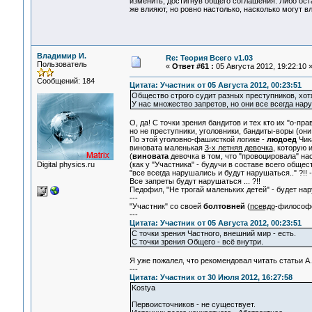
изменить, достигнув общего соглашения. Либо ост
же влияют, но ровно настолько, насколько могут 
Владимир И.
Re: Теория Всего v1.03
Пользователь
«
Ответ #61 :
05 Августа 2012, 19:22:10 
Сообщений: 184
Цитата: Участник от 05 Августа 2012, 00:23:51
Общество строго судит разных преступников, хотя
У нас множество запретов, но они все всегда нар
О, да! С точки зрения бандитов и тех кто их "о-пр
но не преступники, уголовники, бандиты-воры (они 
По этой уголовно-фашисткой логике -
людоед
Чик
виновата маленькая
3-х летняя девочка
, которую 
(
виновата
девочка в том, что "провоцировала" нас
Digital physics.ru
(как у "Участника" - будучи в составе всего общес
"все всегда нарушались и будут нарушаться.." ?!! 
Все запреты будут нарушаться ... ?!!
Педофил, "Не трогай маленьких детей" - будет нар
---
"Участник" со своей
болтовней
(
псевдо
-философс
---
Цитата: Участник от 05 Августа 2012, 00:23:51
С точки зрения Частного, внешний мир - есть.
С точки зрения Общего - всё внутри.
Я уже пожалел, что рекомендовал читать статьи А.
---
Цитата: Участник от 30 Июля 2012, 16:27:58
Kostya
Первоисточников - не существует.