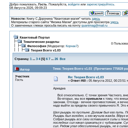
Добро пожаловать,
Гость
. Пожалуйста,
войдите
или
зарегистрируйтесь
.
08 Августа 2026, 09:09:23
Новости:
Книгу С.Доронина "Квантовая магия" читать
здесь
Материалы старого сайта "Физика Магии" доступны для просмотра
здесь
О замеченных глюках просьба писать на почту
quantmag@mail.ru
Квантовый Портал
Тематические разделы
0 Пользоват
Философия
(Модератор:
Корнак7
)
Теория Всего v1.03
Страниц:
1
...
3
4
[
5
]
6
7
...
26
Все
Тема: Теория Всего v1.03 (Прочитано 775828 ра
Автор
Участник
Re: Теория Всего v1.03
Гость
«
Ответ #60 :
05 Августа 2012, 00:23:51 
Ариадна
Всё относительно. С точки зрения Частного, внеш
Во-вторых, мы все
привыкли
к тому, что внешн
законам. Отсюда - вечное противостояние, и вечн
надо выйти за пределы своего привычного Я. Это к
Шел рыцарь по пустыне. Долгим был его путь. П
Рыцарь был голоден, и его мучила жажда. Вдруг в
Собрал рыцарь все свои оставшиеся силы и пошел
последних сил начал сражаться с чудовищем. Сут
сил. Рядом упал обессиленный рыцарь, не в сила