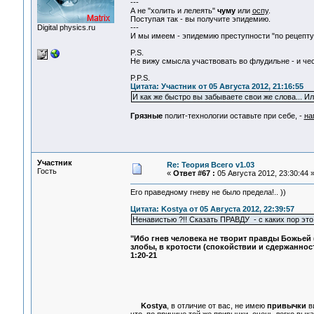
---
А не "холить и лелеять"
чуму
или
оспу
.
Поступая так - вы получите эпидемию.
Digital physics.ru
---
И мы имеем - эпидемию преступности "по рецепту
P.S.
Не вижу смысла участвовать во флудильне - и че
P.P.S.
Цитата: Участник от 05 Августа 2012, 21:16:55
И как же быстро вы забываете свои же слова... Ил
Грязные
полит-технологии оставьте при себе, -
на
Участник
Re: Теория Всего v1.03
Гость
«
Ответ #67 :
05 Августа 2012, 23:30:44 
Его праведному гневу не было предела!.. ))
Цитата: Kostya от 05 Августа 2012, 22:39:57
Ненавистью ?!! Сказать ПРАВДУ - с каких пор это
"Ибо гнев человека не творит правды Божьей (
злобы, в кротости (спокойствии и сдержаннос
1:20-21
Kostya
, в отличие от вас, не имею
привычки
ви