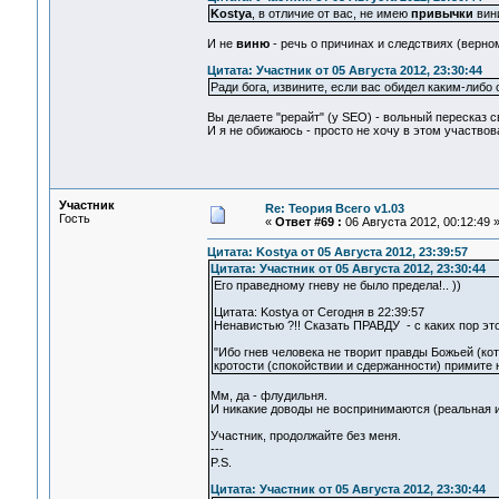
Kostya
, в отличие от вас, не имею
привычки
вини
И не
виню
- речь о причинах и следствиях (верном
Цитата: Участник от 05 Августа 2012, 23:30:44
Ради бога, извините, если вас обидел каким-либо
Вы делаете "рерайт" (у SEO) - вольный пересказ св
И я не обижаюсь - просто не хочу в этом участвов
Участник
Re: Теория Всего v1.03
Гость
«
Ответ #69 :
06 Августа 2012, 00:12:49 
Цитата: Kostya от 05 Августа 2012, 23:39:57
Цитата: Участник от 05 Августа 2012, 23:30:44
Его праведному гневу не было предела!.. ))
Цитата: Kostya от Сегодня в 22:39:57
Ненавистью ?!! Сказать ПРАВДУ - с каких пор эт
"Ибо гнев человека не творит правды Божьей (кот
кротости (спокойствии и сдержанности) примите 
Мм, да - флудильня.
И никакие доводы не воспринимаются (реальная и
Участник, продолжайте без меня.
---
P.S.
Цитата: Участник от 05 Августа 2012, 23:30:44