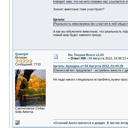
говорит нам, что на него помимо нас ссылается
Значит животные тоже участвуют?
Цитата:
Реальность невозможна без участия в ней общест
А как вы объясните животным, что реальность пор
новый мир будет намного проще.
Quangel
Re: Теория Всего v1.03
Ветеран
«
Ответ #59 :
04 Августа 2012, 14:38:13 
Сообщений: 7733
Цитата: Ариадна от 04 Августа 2012, 01:43:29
Омниссий вот предлагает - истребить вместе с д
Не надо никого специально истреблять,нужно про
Сaementarius Civitas
Solis Aeterna
«Осенний Ангел прячется в дождях. В листве янтарн