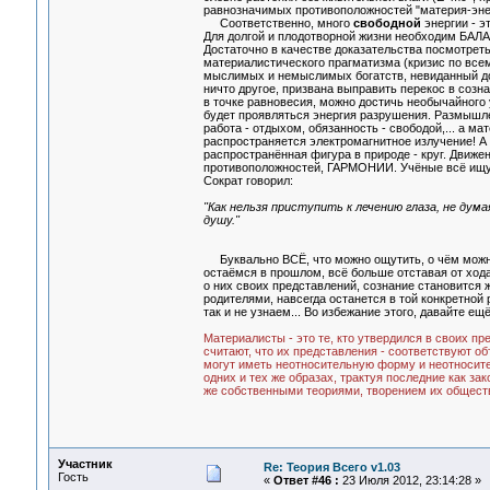
равнозначимых противоположностей "материя-энерги
Соответственно, много
свободной
энергии - э
Для долгой и плодотворной жизни необходим БАЛАН
Достаточно в качестве доказательства посмотреть
материалистического прагматизма (кризис по всем
мыслимых и немыслимых богатств, невиданный досе
ничто другое, призвана выправить перекос в созн
в точке равновесия, можно достичь необычайного 
будет проявляться энергия разрушения. Размышл
работа - отдыхом, обязанность - свободой,... а 
распространяется электромагнитное излучение! А
распространённая фигура в природе - круг. Движен
противоположностей, ГАРМОНИИ. Учёные всё ищут
Сократ говорил:
"Как нельзя приступить к лечению глаза, не думая
душу."
Буквально ВСЁ, что можно ощутить, о чём можно
остаёмся в прошлом, всё больше отставая от хода
о них своих представлений, сознание становится 
родителями, навсегда останется в той конкретной р
так и не узнаем... Во избежание этого, давайте ещё
Материалисты - это те, кто утвердился в своих пр
считают, что их представления - соответствуют о
могут иметь неотносительную форму и неотносите
одних и тех же образах, трактуя последние как з
же собственными теориями, творением их обществ
Участник
Re: Теория Всего v1.03
Гость
«
Ответ #46 :
23 Июля 2012, 23:14:28 »