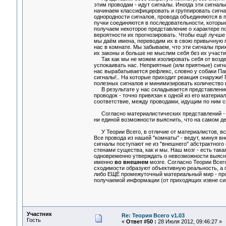
этим проводам - идут сигналы. Иногда эти сигналы
начинаем классифицировать и группировать сигнал
однородности сигналов, провода объединяются в п
пучки соединяются в последовательности, которы
получаем некоторое представление о характере п
вероятности их прогнозировать. Чтобы ещё лучше
мы даём имена, переводим их в свою привычную п
нас в комнате. Мы забываем, что эти сигналы при
их законы и больше не мыслим себя без их участия
Так как мы не можем изолировать себя от воздейс
успокаивать нас. Неприятные (или приятные) сигн
нас вырабатывается рефлекс, словно у собаки Па
сигналы!.. На которые приходит реакция снаружи
полезных сигналов и минимизировать количество в
В результате у нас складывается представление 
проводок - точно привязан к одной из его матери
соответствие, между проводами, идущим по ним 
Согласно материалистических представлений 
ни единой возможности выяснить, что на самом д
У Теории Всего, в отличие от материалистов, всё 
Все провода из нашей "комнаты" - ведут, минуя в
сигналы поступают не из "внешнего" абстрактного
стенами существа, как и мы. Наш мозг - есть так
одновременно утверждать о невозможности выясни
именно
во внешнем
мозге. Согласно Теории Все
сходимости образуют объективную реальность, а 
либо ЕЩЁ промежуточный материальный мир - про
получаемой информации (от приходящих извне сиг
Участник
Re: Теория Всего v1.03
Гость
«
Ответ #50 :
28 Июля 2012, 09:46:27 »