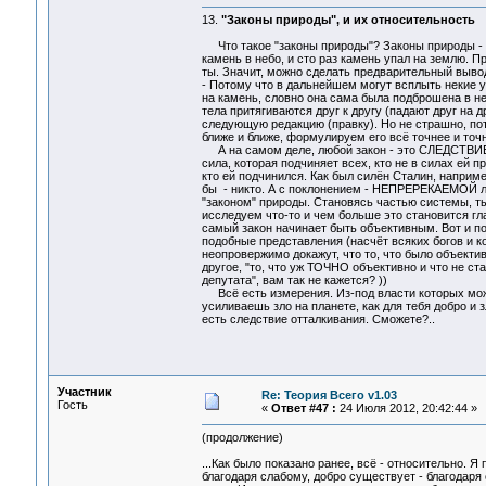
13.
"Законы природы", и их относительность
Что такое "законы природы"? Законы природы - э
камень в небо, и сто раз камень упал на землю. При
ты. Значит, можно сделать предварительный вывод
- Потому что в дальнейшем могут всплыть некие у
на камень, словно она сама была подброшена в не
тела притягиваются друг к другу (падают друг на 
следующую редакцию (правку). Но не страшно, по
ближе и ближе, формулируем его всё точнее и точ
А на самом деле, любой закон - это СЛЕДСТВИЕ 
сила, которая подчиняет всех, кто не в силах ей 
кто ей подчинился. Как был силён Сталин, наприме
бы - никто. А с поклонением - НЕПРЕРЕКАЕМОЙ л
"законом" природы. Становясь частью системы, ты
исследуем что-то и чем больше это становится г
самый закон начинает быть объективным. Вот и по
подобные представления (насчёт всяких богов и ко
неопровержимо докажут, что то, что было объектив
другое, "то, что уж ТОЧНО объективно и что не с
депутата", вам так не кажется? ))
Всё есть измерения. Из-под власти которых можн
усиливаешь зло на планете, как для тебя добро и 
есть следствие отталкивания. Сможете?..
Участник
Re: Теория Всего v1.03
Гость
«
Ответ #47 :
24 Июля 2012, 20:42:44 »
(продолжение)
...Как было показано ранее, всё - относительно. Я
благодаря слабому, добро существует - благодаря 