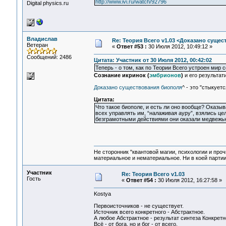
http://www.ivi.ru/watch/92796
Digital physics.ru
Владислав
Re: Теория Всего v1.03 <Доказано суще
Ветеран
«
Ответ #53 :
30 Июля 2012, 10:49:12 »
Сообщений: 2486
Цитата: Участник от 30 Июля 2012, 00:42:02
Теперь - о том, как по Теории Всего устроен мир
Сознание икринок (
эмбрионов
)
и его результат
Доказано существования биополя
^ - это "стыкует
Цитата:
Что такое биополе, и есть ли оно вообще? Оказыв
всех управлять им, “налаживая ауру”, взялись ц
безграмотными действиями они оказали медвежью 
Не сторонник "квантовой магии, психологии и проч
материальное и нематериальное. Ни в коей партии
Участник
Re: Теория Всего v1.03
Гость
«
Ответ #54 :
30 Июля 2012, 16:27:58 »
Kostya
Первоисточников - не существует.
Источник всего конкретного - Абстрактное.
А любое Абстрактное - результат синтеза Конкретн
Всё - от бога, но и бог - от всего.