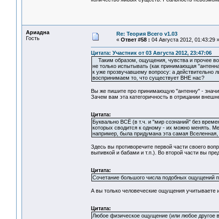
Ариадна
Re: Теория Всего v1.03
Гость
«
Ответ #58 :
04 Августа 2012, 01:43:29 
Цитата: Участник от 03 Августа 2012, 23:47:06
Таким образом, ощущения, чувства и прочее воспр
не только испытывать (как принимающая "антенна
к уже прозвучавшему вопросу: а действительно ли
воспринимаем то, что существует ВНЕ нас?
Вы же пишите про принимающую "антенну" - значит
Зачем вам эта категоричность в отрицании внеш
Цитата:
Буквально ВСЁ (в т.ч. и "мир сознаний" без вре
которых сводится к одному - их можно менять. Мен
например, была придумана эта самая Вселенная,
Здесь вы противоречите первой части своего вопр
выпивкой и бабами и т.п.). Во второй части вы пре
Цитата:
Сочетание большого числа подобных ощущений п
А вы только человеческие ощущения учитываете и
Цитата:
Любое физическое ощущение (или любое другое во