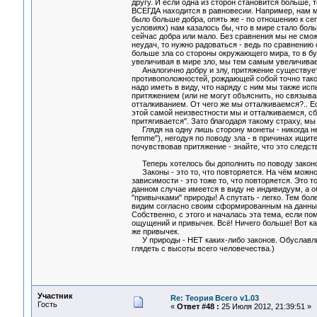
другу. И если одна из сторон становится больше, 
ВСЕГДА находится в равновесии. Например, нам м
было больше добра, опять же - по отношению к се
условиях) нам казалось бы, что в мире стало б
сейчас добра или мало. Без сравнения мы не смо
неудач, то нужно радоваться - ведь по сравнению 
больше зла со стороны окружающего мира, то в б
увеличивая в мире зло, мы тем самым увеличиваем
Аналогично добру и злу, притяжение существует 
противоположностей, рождающей собой точно так
надо иметь в виду, что наряду с ним мы также ис
притяжением (или не могут объяснить, но связыв
отталкиванием. От чего же мы отталкиваемся?.. Ес
этой самой неизвестности мы и отталкиваемся, сб
притягивается". Зато благодаря такому страху, м
Глядя на одну лишь сторону монеты - никогда не
femme"), негодуя по поводу зла - в причинах ищит
почувствовав притяжение - знайте, что это следст
Теперь хотелось бы дополнить по поводу закон
Законы - это то, что повторяется. На чём можно 
зависимости - это тоже то, что повторяется. Это 
данном случае имеется в виду не индивидуум, а о
"привычками" природы! А спутать - легко. Тем бо
видим согласно своим сформированным на данный
Собственно, с этого и началась эта тема, если по
ощущений и привычек. Всё! Ничего больше! Вот к
же привычек.
У природы - НЕТ каких-либо законов. Обуславлив
глядеть с высоты всего человечества.)
Участник
Re: Теория Всего v1.03
Гость
«
Ответ #48 :
25 Июля 2012, 21:39:51 »