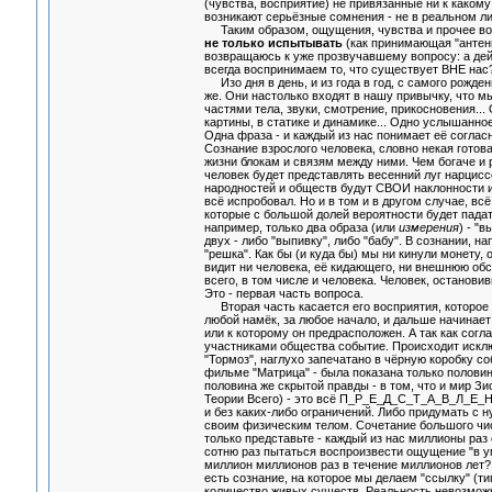
(чувства, восприятие) не привязанные ни к какому
возникают серьёзные сомнения - не в реальном ли
Таким образом, ощущения, чувства и прочее воспр
не только испытывать
(как принимающая "антен
возвращаюсь к уже прозвучавшему вопросу: а дей
всегда воспринимаем то, что существует ВНЕ нас
Изо дня в день, и из года в год, с самого рожде
же. Они настолько входят в нашу привычку, что м
частями тела, звуки, смотрение, прикосновения..
картины, в статике и динамике... Одно услышанно
Одна фраза - и каждый из нас понимает её соглас
Сознание взрослого человека, словно некая гото
жизни блокам и связям между ними. Чем богаче и 
человек будет представлять весенний луг нарцисс
народностей и обществ будут СВОИ наклонности и 
всё испробовал. Но и в том и в другом случае, в
которые с большой долей вероятности будет падат
например, только два образа (или
измерения
) - "
двух - либо "выпивку", либо "бабу". В сознании, 
"решка". Как бы (и куда бы) мы ни кинули монету, о
видит ни человека, её кидающего, ни внешнюю обста
всего, в том числе и человека. Человек, останови
Это - первая часть вопроса.
Вторая часть касается его восприятия, которое а
любой намёк, за любое начало, и дальше начинает
или к которому он предрасположен. А так как согл
участниками общества событие. Происходит исклю
"Тормоз", наглухо запечатано в чёрную коробку с
фильме "Матрица" - была показана только половин
половина же скрытой правды - в том, что и мир Зио
Теории Всего) - это всё П_Р_Е_Д_С_Т_А_В_Л_Е_Н_
и без каких-либо ограничений. Либо придумать с н
своим физическим телом. Сочетание большого чи
только представьте - каждый из нас миллионы раз
сотню раз пытаться воспроизвести ощущение "в у
миллион миллионов раз в течение миллионов лет?
есть сознание, на которое мы делаем "ссылку" (т
количество живых существ. Реальность невозможн