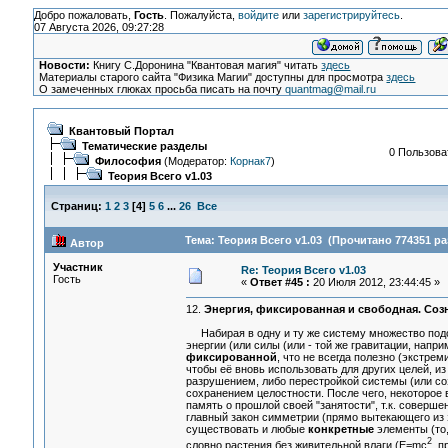
Добро пожаловать,
Гость
. Пожалуйста,
войдите
или
зарегистрируйтесь
.
07 Августа 2026, 09:27:28
Новости:
Книгу С.Доронина "Квантовая магия" читать
здесь
Материалы старого сайта "Физика Магии" доступны для просмотра
здесь
О замеченных глюках просьба писать на почту
quantmag@mail.ru
Квантовый Портал
Тематические разделы
0 Пользоват
Философия
(Модератор:
Корнак7
)
Теория Всего v1.03
Страниц:
1
2
3
[
4
]
5
6
...
26
Все
Тема: Теория Всего v1.03 (Прочитано 774351 ра
Автор
Участник
Re: Теория Всего v1.03
Гость
«
Ответ #45 :
20 Июля 2012, 23:44:45 »
12.
Энергия, фиксированная и свободная. Созн
Набирая в одну и ту же систему множество подоб
энергии (или силы (или - той же гравитации, напр
фиксированной
, что не всегда полезно (экстрем
чтобы её вновь использовать для других целей, 
разрушением, либо перестройкой системы (или созн
сохранением целостности. После чего, некоторое 
память о прошлой своей "занятости", т.к. совер
главный закон симметрии (прямо вытекающего из 
существовать и любые
конкретные
элементы (то,
2
словно растения без живительной влаги (E=mc
, 