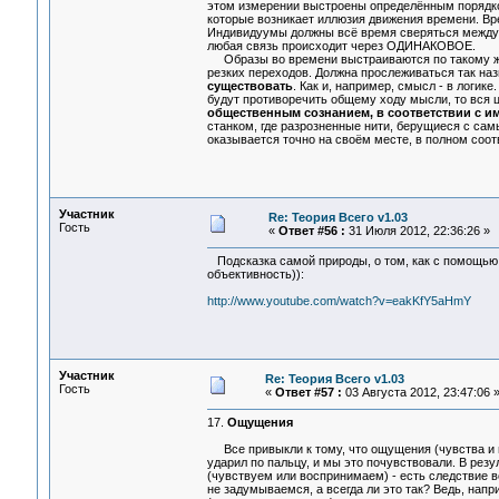
этом измерении выстроены определённым порядком
которые возникает иллюзия движения времени. Вре
Индивидуумы должны всё время сверяться между с
любая связь происходит через ОДИНАКОВОЕ.
Образы во времени выстраиваются по такому же 
резких переходов. Должна прослеживаться так на
существовать
. Как и, например, смысл - в логик
будут противоречить общему ходу мысли, то вся 
общественным сознанием, в соответствии с и
станком, где разрозненные нити, берущиеся с сам
оказывается точно на своём месте, в полном соотв
Участник
Re: Теория Всего v1.03
Гость
«
Ответ #56 :
31 Июля 2012, 22:36:26 »
Подсказка самой природы, о том, как с помощью 
объективность)):
http://www.youtube.com/watch?v=eakKfY5aHmY
Участник
Re: Теория Всего v1.03
Гость
«
Ответ #57 :
03 Августа 2012, 23:47:06 
17.
Ощущения
Все привыкли к тому, что ощущения (чувства и п
ударил по пальцу, и мы это почувствовали. В рез
(чувствуем или воспринимаем) - есть следствие в
не задумываемся, а всегда ли это так? Ведь, нап