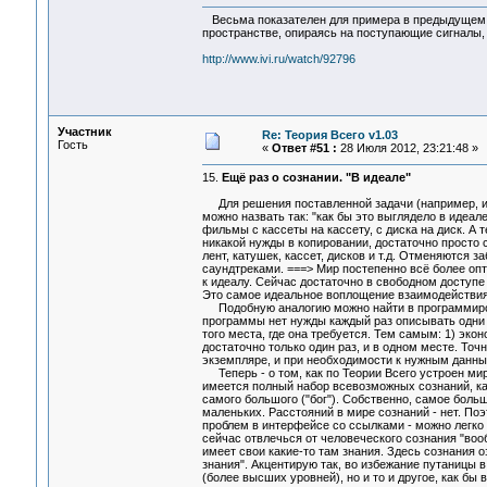
Весьма показателен для примера в предыдущем со
пространстве, опираясь на поступающие сигналы
http://www.ivi.ru/watch/92796
Участник
Re: Теория Всего v1.03
Гость
«
Ответ #51 :
28 Июля 2012, 23:21:48 »
15.
Ещё раз о сознании. "В идеале"
Для решения поставленной задачи (например, инж
можно назвать так: "как бы это выглядело в идеал
фильмы с кассеты на кассету, с диска на диск. А т
никакой нужды в копировании, достаточно просто
лент, катушек, кассет, дисков и т.д. Отменяются
саундтреками. ===> Мир постепенно всё более оп
к идеалу. Сейчас достаточно в свободном доступе
Это самое идеальное воплощение взаимодействия
Подобную аналогию можно найти в программирова
программы нет нужды каждый раз описывать одни 
того места, где она требуется. Тем самым: 1) эк
достаточно только один раз, и в одном месте. Точ
экземпляре, и при необходимости к нужным данным
Теперь - о том, как по Теории Всего устроен мир
имеется полный набор всевозможных сознаний, как
самого большого ("бог"). Собственно, самое боль
маленьких. Расстояний в мире сознаний - нет. Поэ
проблем в интерфейсе со ссылками - можно легко п
сейчас отвлечься от человеческого сознания "вооб
имеет свои какие-то там знания. Здесь сознания о
знания". Акцентирую так, во избежание путаницы 
(более высших уровней), но и то и другое, как бы