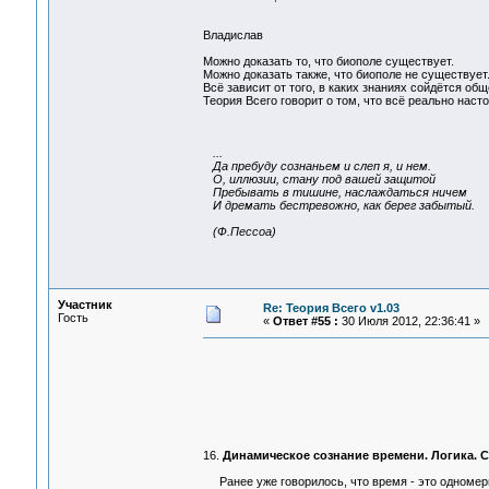
Владислав
Можно доказать то, что биополе существует.
Можно доказать также, что биополе не существует
Всё зависит от того, в каких знаниях сойдётся общ
Теория Всего говорит о том, что всё реально наст
...
Да пребуду сознаньем и слеп я, и нем.
О, иллюзии, стану под вашей защитой
Пребывать в тишине, наслаждаться ничем
И дремать бестревожно, как берег забытый.
(Ф.Пессоа)
Участник
Re: Теория Всего v1.03
Гость
«
Ответ #55 :
30 Июля 2012, 22:36:41 »
16.
Динамическое сознание времени. Логика. 
Ранее уже говорилось, что время - это одномерн