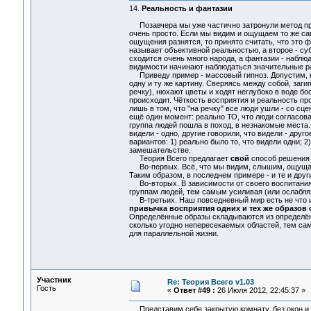
14.
Реальность и фантазии
Позавчера мы уже частично затронули метод пров
очень просто. Если мы видим и ощущаем то же сам
ощущения разнятся, то принято считать, что это ф
называет объективной реальностью, а второе - су
сходится очень много народа, а фантазии - набл
видимости начинают наблюдаться значительные ра
Приведу пример - массовый гипноз. Допустим, на
одну и ту же картину. Сверяясь между собой, заги
речку), нюхают цветы и ходят неглубоко в воде бос
происходит. Чёткость восприятия и реальность пр
лишь в том, что "на речку" все люди ушли - со сце
ещё один момент: реально ТО, что люди согласов
группа людей пошла в поход, в незнакомые места.
видели - одно, другие говорили, что видели - дру
вариантов: 1) реально было то, что видели одни; 2)
замешательстве.
Теория Всего предлагает
свой
способ решения
Во-первых. Всё, что мы видим, слышим, ощущаем
Таким образом, в последнем примере - и те и дру
Во-вторых. В зависимости от своего воспитания,
группам людей, тем самым усиливая (или ослабля
В-третьих. Наш повседневный мир есть не что ин
привычка восприятия одних и тех же образов 
Определённые образы складываются из определён
сколько угодно непересекаемых областей, тем са
для параллельной жизни.
Участник
Re: Теория Всего v1.03
Гость
«
Ответ #49 :
26 Июля 2012, 22:45:37 »
Представим себе закрытую комнату, без окон и д