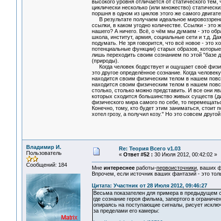
высокого уровня отличается от статического тем,
циклически несколько (или множество) статически
поршня в одном из циклов этого же самого двигател
В результате получаем идеальное мировоззрение
ссылки, в каком угодно количестве. Ссылки - это 
нашего? А ничего. Всё, о чём мы думаем - это об
школа, институт, армия, социальные сети и т.д. Да
подумать. Не зря говорится, что всё новое - это 
потенциальные функции) старых образов, которые 
лишь переходить своим сознанием по этой "базе да
(природы).
Когда человек бодрствует и ощущает своё физиче
это другое определённое сознание. Когда человеку
находится своим физическим телом в нашем повсе
находится своим физическим телом в нашем повс
столько, столько можно представить. И все они я
которых сходится большинство живых существ (дин
физического мира самого по себе, то перемещатьс
Конечно, тому, кто будет этим заниматься, стоит
хотел грозу, а получил козу." Но это совсем другой
Владимир И.
Re: Теория Всего v1.03
Пользователь
«
Ответ #52 :
30 Июля 2012, 00:42:02 »
Сообщений: 184
Мне
интереснее
работы-
первоисточники
, ваших 
Впрочем, если источник ваших фантазий - это тол
Цитата: Участник от 28 Июля 2012, 09:46:27
Весьма показателен для примера в предыдущем с
где сознание героя фильма, запертого в ограниче
опираясь на поступающие сигналы, рисует искл
за пределами его камеры: