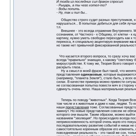
И тогда из последних сил дракон спросил:
- Рыцарь, а ты чего хотел-то?
- Воды попить.
- Ну, так и пил бы...
Общество строго судит разных преступников, хотя
нарушаться... В попытках добиться для себя лучше
т.п.
Внешнее - это всегда отражение Внутреннего. М
сознанием, от Частного - к Общему, от клетки - к
картину, нужно уметь свободно переходить как к т
перекоса, я специально акцентирую внимание
на 
но также нет привычной фиксированной реальност
Что касается второго вопроса, то сразу хочу вас
всегда "правильно" знающих, к какому "светлому 
мироустройстве. К тому же, Теория Всего говорит 
раскрыть глаза...
Ну а смысл в моей фразе был такой, что менят
представления
одинаковые
, которые выражаютс
(например, "планета Земля"), стало быть, у всех 
силах. В качестве примера можно привести ситуац
не согласованная попытка повести мяч в сторону н
сдвинуть очень легко. Наша материальная реально
Теперь по поводу "животных". Когда Теория Всего 
том числе и к животным и даже к нам, людям. То ес
наши
представления
тоже. Согласованные предста
замкнут. Но новые представления совсем не обяза
которого они вышли. Таким образом, можно выйти и
названием "эволюция". Но происходило всегда пос
неприкосновенность которой очень мало кто поку
последовательному развитию событий и никак не о
самостоятельно коренным образом его изменить, и
повседневная реальность - это такой же сон, тол