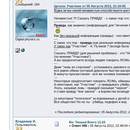
Сообщений: 184
Цитата: Участник от 05 Августа 2012, 21:16:55
Едва ли вы своей ненавистью способствуете рост
Ненавистью ?!! Сказать ПРАВДУ - с каких пор это ГР
------------------
Правда
, как анамнез (информация) для "лечения 
Как
без реальной
информации (правды) - поставить
Digital physics.ru
---
C каких это пор -
правда
(как реальная информация
У таких как
"Участник" - А. Пузиков ? (всегда была .
---
Сказать ПРАВДУ (для решения проблемы) - это "Не
(по мнению "Участника")
А вы предпочитаете всегда людям говорить ЛОЖЬ .
---
Даже "ложь во спасение" - успокаивать ракового (о
всё равно обман (который довольно быстро раскрое
В минуты просветления - всё же человек понимает, 
---
Некоторые предпочитают говорить ЛОЖЬ, обманыва
А некоторые, как "Участник" - о-правдывать убийц
Лгать, называя ложь - правдой (называя "черное" -
и ставя правду "вне закона" - а воровство возводя 
(а некоторые "психологи" за ворованные у детей и
Всё общество! Но не ты - убийца, педофил и вор.
«
Последнее редактирование: 05 Августа 2012, 2
Владимир И.
Re: Теория Всего v1.03
Пользователь
«
Ответ #65 :
05 Августа 2012, 22:48:04 