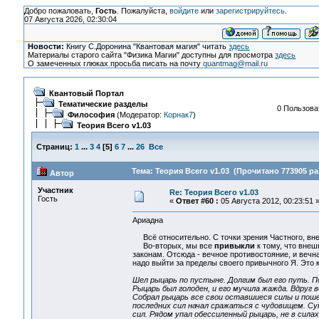
Добро пожаловать,
Гость
. Пожалуйста,
войдите
или
зарегистрируйтесь
.
07 Августа 2026, 02:30:04
Новости:
Книгу С.Доронина "Квантовая магия" читать
здесь
Материалы старого сайта "Физика Магии" доступны для просмотра
здесь
О замеченных глюках просьба писать на почту
quantmag@mail.ru
Квантовый Портал
Тематические разделы
0 Пользоват
Философия
(Модератор:
Корнак7
)
Теория Всего v1.03
Страниц:
1
...
3
4
[
5
]
6
7
...
26
Все
Тема: Теория Всего v1.03 (Прочитано 773905 ра
Автор
Участник
Re: Теория Всего v1.03
Гость
«
Ответ #60 :
05 Августа 2012, 00:23:51 
Ариадна
Всё относительно. С точки зрения Частного, внеш
Во-вторых, мы все
привыкли
к тому, что внешн
законам. Отсюда - вечное противостояние, и вечн
надо выйти за пределы своего привычного Я. Это к
Шел рыцарь по пустыне. Долгим был его путь. П
Рыцарь был голоден, и его мучила жажда. Вдруг в
Собрал рыцарь все свои оставшиеся силы и пошел
последних сил начал сражаться с чудовищем. Сут
сил. Рядом упал обессиленный рыцарь, не в сила