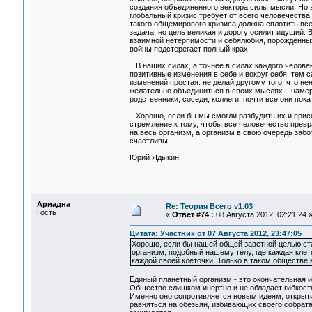
создания объединенного вектора силы мысли. Но 
глобальный кризис требует от всего человечеств
такого общемирового кризиса должна сплотить все
задача, но цель великая и дорогу осилит идущий.
взаимной нетерпимости и себялюбия, порожденны
войны подстерегает полный крах.
В наших силах, а точнее в силах каждого человек
позитивные изменения в себе и вокруг себя, тем 
изменений простая: не делай другому того, что н
желательно объединиться в своих мыслях – намер
родственники, соседи, коллеги, почти все они пок
Хорошо, если бы мы смогли разбудить их и присо
стремление к тому, чтобы все человечество превр
на весь организм, а организм в свою очередь заб
счастливы.
Юрий Ядыкин
Ариадна
Re: Теория Всего v1.03
Гость
«
Ответ #74 :
08 Августа 2012, 02:21:24 
Цитата: Участник от 07 Августа 2012, 23:47:05
Хорошо, если бы нашей общей заветной целью ста
организм, подобный нашему телу, где каждая клет
каждой своей клеточки. Только в таком обществе
Единый планетный организм - это окончательная и
Общество слишком инертно и не обладает гибкост
Именно оно сопротивляется новым идеям, открыти
равняться на обезьян, избивающих своего собрат