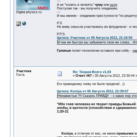
---
А не "холить и лелеять"
чуму
или
оспу
.
Поступая так - вы получите эпидемию.
Digital physics.ru
---
И мы имеем - эпидемию преступности "по рецепту
P.S.
Не вижу смысла участвовать во флудильне - и че
P.P.S.
Цитата: Участник от 05 Августа 2012, 21:16:55
И как же быстро вы забываете свои же слова... Ил
Грязные
полит-технологии оставьте при себе, -
на
Участник
Re: Теория Всего v1.03
Гость
«
Ответ #67 :
05 Августа 2012, 23:30:44 
Его праведному гневу не было предела!.. ))
Цитата: Kostya от 05 Августа 2012, 22:39:57
Ненавистью ?!! Сказать ПРАВДУ - с каких пор это
"Ибо гнев человека не творит правды Божьей (
злобы, в кротости (спокойствии и сдержаннос
1:20-21
Kostya
, в отличие от вас, не имею
привычки
ви