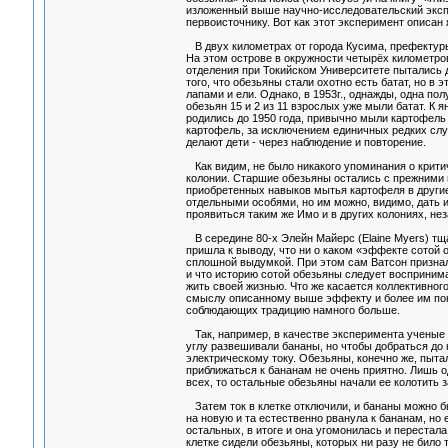
изложенный выше научно-исследовательский эксп
первоисточнику. Вот как этот эксперимент описан
В двух километрах от города Кусима, префектуры
На этом острове в окружности четырёх километров
отделения при Токийском Университете пытались д
того, что обезьяны стали охотно есть батат, но в
лапами и ели. Однако, в 1953г., однажды, одна пол
обезьян 15 и 2 из 11 взрослых уже мыли батат. К 
родились до 1950 года, привычно мыли картофель 
картофель, за исключением единичных редких слу
делают дети - через наблюдение и повторение.
Как видим, не было никакого упоминания о крити
колонии. Старшие обезьяны остались с прежними 
приобретенных навыков мытья картофеля в други
отдельными особями, но им можно, видимо, дать и
проявиться таким же Имо и в других колониях, не
В середине 80-х Элейн Майерс (Elaine Myers) т
пришла к выводу, что ни о каком «эффекте сотой о
сплошной выдумкой. При этом сам Ватсон признал,
и что историю сотой обезьяны следует воспринима
жить своей жизнью. Что же касается коллективног
смыслу описанному выше эффекту и более им понят
соблюдающих традицию намного больше.
Так, например, в качестве эксперимента ученые 
углу развешивали бананы, но чтобы добраться до 
электрическому току. Обезьяны, конечно же, пытали
приближаться к бананам не очень приятно. Лишь о
всех, то остальные обезьяны начали ее колотить 
Затем ток в клетке отключили, и бананы можно бы
на новую и та естественно рванула к бананам, но 
остальных, в итоге и она угомонилась и перестала
клетке сидели обезьяны, которых ни разу не било т