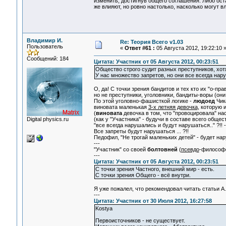
изменить, достигнув общего соглашения. Либо ост
же влияют, но ровно настолько, насколько могут 
Владимир И.
Re: Теория Всего v1.03
Пользователь
«
Ответ #61 :
05 Августа 2012, 19:22:10 
Сообщений: 184
Цитата: Участник от 05 Августа 2012, 00:23:51
Общество строго судит разных преступников, хотя
У нас множество запретов, но они все всегда нар
О, да! С точки зрения бандитов и тех кто их "о-пр
но не преступники, уголовники, бандиты-воры (они 
По этой уголовно-фашисткой логике -
людоед
Чик
виновата маленькая
3-х летняя девочка
, которую 
(
виновата
девочка в том, что "провоцировала" нас
Digital physics.ru
(как у "Участника" - будучи в составе всего общес
"все всегда нарушались и будут нарушаться.." ?!! 
Все запреты будут нарушаться ... ?!!
Педофил, "Не трогай маленьких детей" - будет нар
---
"Участник" со своей
болтовней
(
псевдо
-философс
---
Цитата: Участник от 05 Августа 2012, 00:23:51
С точки зрения Частного, внешний мир - есть.
С точки зрения Общего - всё внутри.
Я уже пожалел, что рекомендовал читать статьи А.
---
Цитата: Участник от 30 Июля 2012, 16:27:58
Kostya
Первоисточников - не существует.