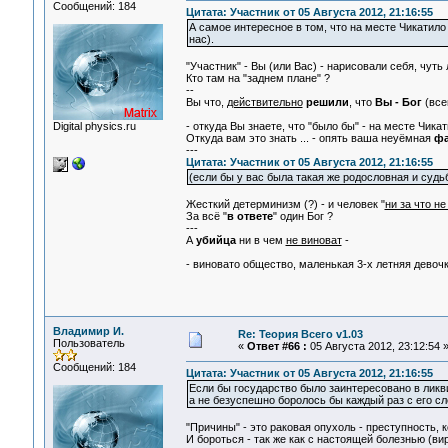
Сообщений: 184
Цитата: Участник от 05 Августа 2012, 21:16:55
А самое интересное в том, что на месте Чикатило 
нас).
"Участник" - Вы (или Вас) - нарисовали себя, чуть
Кто там на "заднем плане" ?
--
Вы что,
действительно
решили
, что
Вы - Бог
(все
Digital physics.ru
- откуда Вы знаете, что "было бы" - на месте Чикати
Откуда вам это знать ... - опять ваша неуёмная
фа
---
Цитата: Участник от 05 Августа 2012, 21:16:55
(если бы у вас была такая же родословная и судь
Жесткий детерминизм (?) - и человек "
ни за что не
За всё "
в ответе
" один Бог ?
---
А
убийца
ни в чем
не виноват
-
- виновато общество, маленькая 3-х летняя девочка
Владимир И.
Re: Теория Всего v1.03
Пользователь
«
Ответ #66 :
05 Августа 2012, 23:12:54 
Сообщений: 184
Цитата: Участник от 05 Августа 2012, 21:16:55
Если бы государство было заинтересовано в ликв
а не безуспешно боролось бы каждый раз с его сл
"Причины" - это раковая опухоль - преступность, 
И бороться - так же как с настоящей болезнью (вир