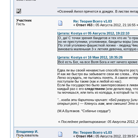
«Осенний Ангел прячется в дождях. В листве янтарн
Участник
Re: Теория Всего v1.03
Гость
«
Ответ #63 :
05 Августа 2012, 21:16:55 
Цитата: Kostya от 05 Августа 2012, 19:22:10
О, да! С точки зрения бандитов и тех кто их "о-пр
но не преступники, уголовники, бандиты-воры (они
По этой уголовно-фашисткой логике - людоед Чикат
виновата маленькая 3-х летняя девочка, которую 
Цитата: Kostya от 16 Мая 2012, 18:35:26
Всё есть Бог, на все Воля Бога и нет ничего кроме 
Едва ли вы своей ненавистью способствуете рост
И как же быстро вы забываете свои же слова... Ил
Легко осуждать, не пытаясь понять. А самое интер
поступали бы также (как и любой из нас).
Если бы государство было заинтересовано в ликв
каждый раз с его
следствием
(или делало вид, чт
ты мочишься, или пить из колодца, в который ты то
"...когда эти баритоны кричат: «Бей разруху [и
открыл рот.) — Клянусь вам, мне смешно! Это о
(М.А.Булгаков. "Собачье сердце")
«
Последнее редактирование: 05 Августа 2012, 2
Владимир И.
Re: Теория Всего v1.03
Пользователь
«
Ответ #64 :
05 Августа 2012, 22:39:57 