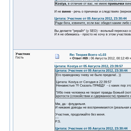
Kostya
, в отличие от вас, не имею
привычки
вини
И не
виню
- речь о причинах и следствиях (верном
Цитата: Участник от 05 Августа 2012, 23:30:44
Ради бога, извините, если вас обидел каким-либо
Вы делаете "рерайт" (у SEO) - вольный пересказ св
И я не обижаюсь - просто не хочу в этом участвов
Участник
Re: Теория Всего v1.03
Гость
«
Ответ #69 :
06 Августа 2012, 00:12:49 
Цитата: Kostya от 05 Августа 2012, 23:39:57
Цитата: Участник от 05 Августа 2012, 23:30:44
Его праведному гневу не было предела!.. ))
Цитата: Kostya от Сегодня в 22:39:57
Ненавистью ?!! Сказать ПРАВДУ - с каких пор эт
"Ибо гнев человека не творит правды Божьей (кот
кротости (спокойствии и сдержанности) примите 
Мм, да - флудильня.
И никакие доводы не воспринимаются (реальная и
Участник, продолжайте без меня.
---
P.S.
Цитата: Участник от 05 Августа 2012, 23:30:44