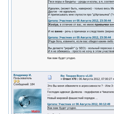
"все воры и бандиты - уроды и козлы, а я, соотве
Идеален, (может быть, наверное) - только весь М
Другое - не идеально.
И приписывать мне глупости про "д’Артаньяна" ("г
---
Цитата: Участник от 05 Августа 2012, 23:30:44
Kostya
, в отличие от вас, не имею
привычки
вин
И не
виню
- речь о причинах и следствиях (верно
Цитата: Участник от 05 Августа 2012, 23:30:44
Ради бога, извините, если вас обидел каким-либ
Вы делаете "рерайт" (у SEO) - вольный пересказ с
И я не обижаюсь - просто не хочу в этом участвов
Как вам будет угодно.
Владимир И.
Re: Теория Всего v1.03
Пользователь
«
Ответ #70 :
06 Августа 2012, 07:00:27 
Сообщений: 184
Это Вы меня обвиняете в агрессивности ? - Или 3-х
---
Господин адвокат Дьявола - педофилов и Чикатило 
---
Новый мировой фашисткий порядок ...
Цитата: Участник от 06 Августа 2012, 00:12:49
Как вам будет угодно.