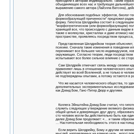
приходили к авторам индивидуально. Таким образо
объединяющее всех нас и требующее дальнейшего 
выражению самого автора (Лайэлла Ватсона), дей
Для обоснования подобных эффектов, биолог-теоре
формообразующей причинности" предложил радика
форму. Гипотеза Шелдрейка состоит в следующем: 
"морфогенетическом (или формообразующем) поле"
хранящей все, что происходило с данным видом в 
также о молекулах, кристаллах и даже атомах) на
пространстве, проявляясь посредством процесса,
Представленная Шелдрейком теория объясняет, к
психике. Сначала такие изменения в поведении ил
перенимает все большее число индивидуумов, но
окружающих. Согласно теории, люди посредством
испытывают все более сильное влияние с ее сторо
Сам Шелдрейк отмечает связь между своими идея
применяют лишь в отношении человеческого опыта
действует во всей Вселенной, а не только в чел
не подтверждены опытами, а потому остаются в ра
Что же касается человеческого общества, то зде
дополнительных экспериментальных исследований,
как Дэвид Бом, Ганс-Питер Дюрр и другими.
Коллега Эйнштейна Дэвид Бом считал, что гипоте
служить следующее утверждение великого физика
общей целью и доверяющих друг другу, образовать
сто человек могли бы действительно быть как еди
далее Дэвид Бом продолжает: «… и таким образом,
… Настоятельная необходимость этого в настоящ
Если верить Шелдрейку, Бому и другим не менее
мыслей, направленных на единую цель , могут пов