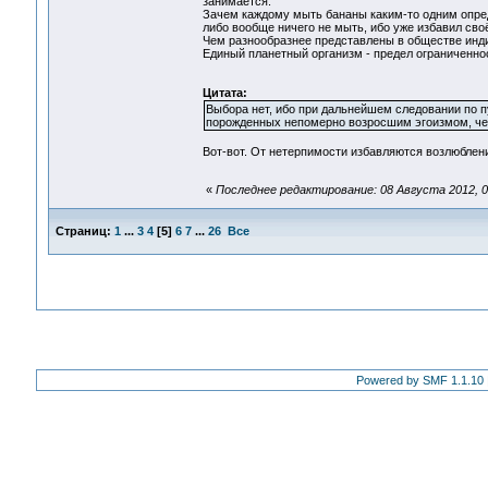
занимается.
Зачем каждому мыть бананы каким-то одним опре
либо вообще ничего не мыть, ибо уже избавил сво
Чем разнообразнее представлены в обществе инди
Единый планетный организм - предел ограниченнос
Цитата:
Выбора нет, ибо при дальнейшем следовании по п
порожденных непомерно возросшим эгоизмом, чел
Вот-вот. От нетерпимости избавляются возлюблени
«
Последнее редактирование: 08 Августа 2012, 0
Страниц:
1
...
3
4
[
5
]
6
7
...
26
Все
Powered by SMF 1.1.10