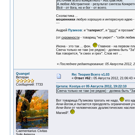
Источник всего конкретного - Абстрактное.
А любое Абстрактное - результат синтеза Конкретн
Всё - от бога, но и бог - от всего.
Схоластика ...
мошенники
любую хорошую и интересную идею - з
---
Андрей
Пузиков
: и "
галерист
", и "
поэт
" и прозаик
(от
скромности
- товарищ "не умрет" - "себя люби
Икона - это так ... фон.
Главное - на первом пла
Свеча только не там (не рядом) - должна быть "За"
Как говорится, "и смех и грех". Слов нет ...
«
Последнее редактирование: 05 Августа 2012, 2
Quangel
Re: Теория Всего v1.03
Ветеран
«
Ответ #62 :
05 Августа 2012, 21:06:43 
Сообщений: 7733
Цитата: Kostya от 05 Августа 2012, 19:22:10
Свеча только не там (не рядом) - должна быть "За" 
Вот товарища Пузикова трогать не надо,
его ид
Агни-йогом,и пытается преодолеть ограничения уч
Агни-йоги от человеческих дуалистических наслое
Магией".
Сaementarius Civitas
Solis Aeterna