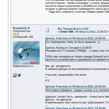
что, по причине той же привычки, очень легко вык
соответственно - герой и молодец", и очень трудно
косности нашего мышления и негибкости сознания,
которых в данный момент наблюдается эпоха духо
Ради бога, извините, если вас обидел каким-либ
Владимир И.
Re: Теория Всего v1.03
Пользователь
«
Ответ #68 :
05 Августа 2012, 23:39:57 
Сообщений: 184
Цитата: Участник от 05 Августа 2012, 23:30:44
Его праведному гневу не было предела!.. ))
Цитата: Kostya от Сегодня в 22:39:57
Ненавистью ?!! Сказать ПРАВДУ - с каких пор это
"Ибо гнев человека не творит правды Божьей (кот
кротости (спокойствии и сдержанности) примите 
Digital physics.ru
Мм, да - флудильня.
И никакие доводы не воспринимаются (реальная ин
Участник, продолжайте без меня.
---
P.S.
Цитата: Участник от 05 Августа 2012, 23:30:44
"все воры и бандиты - уроды и козлы, а я, соответ
Идеален, (может быть, наверное) - только весь Ми
Другое - не идеально.
И приписывать мне глупости про "д’Артаньяна" ("ге
---
Цитата: Участник от 05 Августа 2012, 23:30:44