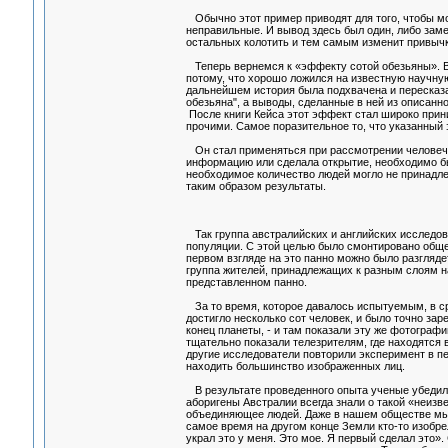
Обычно этот пример приводят для того, чтобы мож
неправильные. И вывод здесь был один, либо заме
остальных колотить и тем самым изменит привычки
Теперь вернемся к «эффекту сотой обезьяны». В
потому, что хорошо ложился на известную научну
дальнейшем история была подхвачена и пересказа
обезьяна", а выводы, сделанные в ней из описан
После книги Кейса этот эффект стал широко при
прочими. Самое поразительное то, что указанный 
Он стал применяться при рассмотрении человечес
информацию или сделала открытие, необходимо б
необходимое количество людей могло не принадле
таким образом результаты.
Так группа австралийских и английских исследов
популяции. С этой целью было смонтировано обще
первом взгляде на это панно можно было разгляде
группа жителей, принадлежащих к разным слоям н
представленном панно.
За то время, которое давалось испытуемым, в ср
достигло несколько сот человек, и было точно зар
конец планеты, - и там показали эту же фотогра
тщательно показали телезрителям, где находятся 
другие исследователи повторили эксперимент в п
находить большинство изображенных лиц.
В результате проведенного опыта ученые убедилис
аборигены Австралии всегда знали о такой «неизв
объединяющее людей. Даже в нашем обществе мы на
самое время на другом конце Земли кто-то изобре
украл это у меня. Это мое. Я первый сделал это».