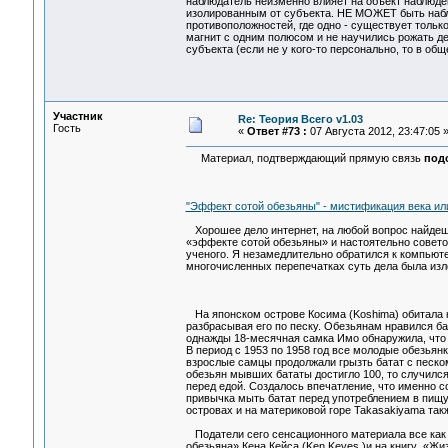
наблюдатель неизменно влияет на объект наблюден
изолированным от субъекта. НЕ МОЖЕТ быть набл
противоположностей, где одно - существует только
магнит с одним полюсом и не научились рожать д
субъекта (если не у кого-то персонально, то в об
Участник
Re: Теория Всего v1.03
Гость
«
Ответ #73 :
07 Августа 2012, 23:47:05 
Материал, подтверждающий прямую связь
под
"Эффект сотой обезьяны" - мистификация века и
Хорошее дело интернет, на любой вопрос найдешь
«эффекте сотой обезьяны» и настоятельно советов
ученого. Я незамедлительно обратился к компьют
многочисленных перепечатках суть дела была из
На японском острове Косима (Koshima) обитала к
разбрасывая его по песку. Обезьянам нравился ба
однажды 18-месячная самка Имо обнаружила, что 
В период с 1953 по 1958 год все молодые обезьян
взрослые самцы продолжали грызть батат с песком
обезьян мывших бататы достигло 100, то случился
перед едой. Создалось впечатление, что именно с
привычка мыть батат перед употреблением в пищу
островах и на материковой горе Takasakiyama такж
Податели сего сенсационного материала все как 
обезьяна» Кена Кейса (Ken Keyes )и на книгу «Жиз