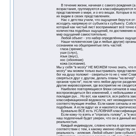
В течение жизни, начиная с самого рождения (а 
возрастания, группируются и классифицируются п
представления о мире, и о его вещах. Которые в п
их видим в своих представлениях.
Нас с детства учили, что ощущения берутся от 
исходить напрямую от субъекта к субъекту. Собст
который как чистый лист воспринимает всё точно
количества подобных ощущений, по достижению ко
мир ощущений самостоятельно.
Любой объект - это набор определённых ощуще
Наши человеческие (да и любые другие) органы
сознанием на общепринятые пять частей:
глаза (зрение),
уши (слух),
язык (вкус),
нос (обоняние)
кожа (осязание).
Мы у себя "в мозгу" НЕ МОЖЕМ точно знать, что про
мозгу" мы можем только выстраивать представлен
бог на душу положит - свериться-то не с чем! Сла
сверяться друг с другом, делать планы "на вечер
органов чувств", после чего любое другое разделе
другие мировоззрения, где восприятие не сводитс
Наиболее повторяющиеся блоки сигналов в нашем
воспроизводиться без изменений, с небольшими и
покладая рук... Но вот, как кажется, вся работа 
классификационной ведомости, нет неожиданностей
соответствующие ячейки. Если какие сигналы и не
подобным. А если вдруг их и накопится критическ
Буквально ВСЁ есть УСЛОВНАЯ классификаци
Если кому-то взять и "отрезать голову", а "в моз
наш подопечный будет уверен, что он в данный мо
реальностью.
Каждый индивидуум, словно клетка в организме, 
соответствии с тем, к какому именно обществу о
реальность - иллюзия. Любой объект (или субъект