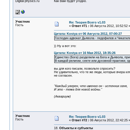
Digital physics.ru
Как Вам будет угодно.
Участник
Re: Теория Всего v1.03
Гость
«
Ответ #71 :
06 Августа 2012, 10:52:52 
Цитата: Kostya от 06 Августа 2012, 07:00:27
Господин адвокат Дьявола - педофилов и Чикатило 
)) Ну а вот это:
Цитата: Kostya от 16 Мая 2012, 18:35:26
Единство (Бога) разделили на Бога и Дьявола, п
В каждой религии, секте или духовной практике, г
вы для кого писали, позвольте спросить?
Не удивительно, что те же люди, которые вчера кл
не согласен.
"Каждый уверен, что именно он - источник огня,
И это - тема для новой войны."
(Аквариум)
Участник
Re: Теория Всего v1.03
Гость
«
Ответ #72 :
06 Августа 2012, 22:42:25 
18.
Объекты и субъекты