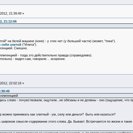
2012, 21:39:49 »
, 21:12:06
итой" на белой машине (коне) - у этих нет (у большей части) (может, "пока").
 себя элитой
("Илита").
игенцией. Смешно.
ллигенцией - тогда это действительно правда (справедливо).
ельно) - видел сам, говорили ... искренне.
2012, 22:02:16 »
:39:49
еллигенцией
есь слово - почувствовали, ощутили...не обязаны и не должны - оно (ощущение, что пре
 можно принимать как элитный - ум, силу или деньги? Быть или казаться?
 широком смысле-содержании этого слова. Да. Бывает. Встречаются по жизни и такие