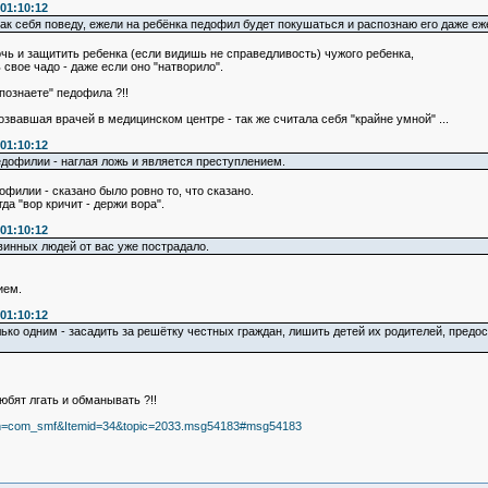
01:10:12
как себя поведу, ежели на ребёнка педофил будет покушаться и распознаю его даже еж
очь и защитить ребенка (если видишь не справедливость) чужого ребенка,
 свое чадо - даже если оно "натворило".
познаете" педофила ?!!
озвавшая врачей в медицинском центре - так же считала себя "крайне умной" ...
01:10:12
дофилии - наглая ложь и является преступлением.
офилии - сказано было ровно то, что сказано.
а "вор кричит - держи вора".
01:10:12
винных людей от вас уже пострадало.
ием.
01:10:12
лько одним - засадить за решётку честных граждан, лишить детей их родителей, пред
юбят лгать и обманывать ?!!
tion=com_smf&Itemid=34&topic=2033.msg54183#msg54183