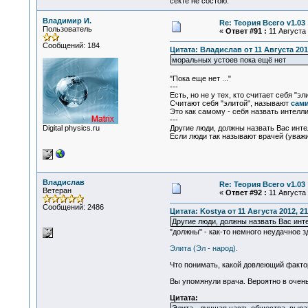
секте не состою.
Владимир И.
Re: Теория Всего v1.03
Пользователь
«
Ответ #91 :
11 Августа 
Сообщений: 184
Цитата: Владислав от 11 Августа 2012
моральных устоев пока ещё нет
"Пока еще нет ..."
---
Есть, но не у тех, кто считает себя "эл
Считают себя "элитой", называют
сами
Это как самому - себя назвать интелл
---
Digital physics.ru
Другие люди, должны назвать Вас инте
Если люди так называют врачей (уважит
Владислав
Re: Теория Всего v1.03
Ветеран
«
Ответ #92 :
11 Августа 
Сообщений: 2486
Цитата: Kostya от 11 Августа 2012, 21
Другие люди, должны назвать Вас инт
"должны" - как-то немного неудачное зд
Элита (Эл - народ).
Что понимать, какой довлеющий фактор
Вы упомянули врача. Вероятно в очень
Цитата: