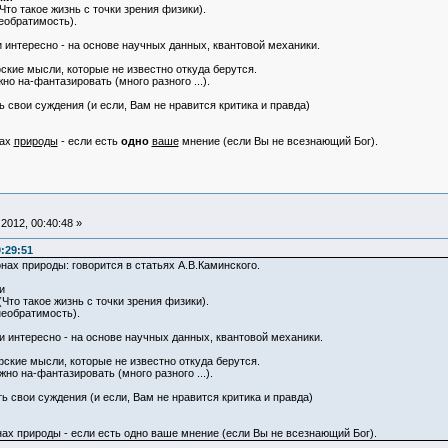
то такое жизнь с точки зрения физики).
еобратимость).
 интересно - на основе научных данных, квантовой механики.
кие мысли, которые не известно откуда берутся.
но на-фантазировать (много разного ...).
 свои суждения (и если, Вам не нравится критика и правда)
нах
природы
- если есть
одно
ваше
мнение (если Вы не всезнающий Бог).
2012, 00:40:48 »
:29:51
нах природы: говорится в статьях А.В.Каминского.
и
то такое жизнь с точки зрения физики).
необратимость).
 интересно - на основе научных данных, квантовой механики.
ские мысли, которые не известно откуда берутся.
но на-фантазировать (много разного ...).
ь свои суждения (и если, Вам не нравится критика и правда)
онах природы - если есть одно ваше мнение (если Вы не всезнающий Бог).