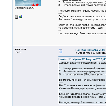
2. Феномене жизни и редукционизме (Ч
3. Стреле времени (Откуда берется н
Digital physics.ru
---
По моему мнению - очень любопытно и
----
Вы, Участник - высказываете философс
Фантазии Голливуда - пример, чего мож
---
Конечно, это Ваше право - высказывать
то можете писать в свою тему - один.
---
Но тогда, не надо Вам говорить о зако
Участник
Re: Теория Всего v1.03
Гость
«
Ответ #96 :
12 Августа 
Цитата: Kostya от 12 Августа 2012, 00
Хорошо, давайте определимся - о зако
1. Интерпретации квантовой механик
2. Феномене жизни и редукционизме (Ч
3. Стреле времени (Откуда берется 
---
По моему мнению - очень любопытно и
----
Вы, Участник - высказываете философ
Фантазии Голливуда - пример, чего мож
---
Конечно, это Ваше право - высказыват
то можете писать в свою тему - один.
---
Но тогда, не надо Вам говорить о зак