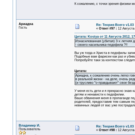
К сожалению, с точки зрения физики м
Ариадна
Re: Теория Всего v1.03
Гость
«
Ответ #97 :
12 Августа 
Цитата: Kostya от 11 Августа 2012, 17
Изнасилованная (убитая) 3-х летняя д
- своего насильника-педофила ?!!
Вы уж тогда и Христа в педофилы запи
Подобные вам фарисеи как раз и убива
Попробуйте таки за контекстом следить
Цитата:
Ариадна, к сожалению очень легко го
в реальной жизни - на деле, очень ре
(и трусливо "о-правдывают" свое безд
У меня есть дети и я прекрасно знаю 
детям и ненависти к педофилии.
Ваше обвинения меня в пропаганде пед
родителей, предоставив тем самым пед
невинных людей от вас уже пострадало
Владимир И.
Re: Теория Всего v1.03
Пользователь
«
Ответ #98 :
12 Августа 