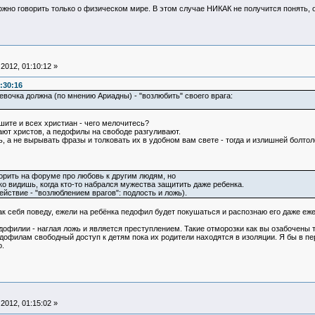
ожно говорить только о физическом мире. В этом случае НИКАК не получится понять, о
2012, 01:10:12 »
:30:16
евочка должна (по мнению Ариадны) - "возлюбить" своего врага:
шите и всех христиан - чего мелочитесь?
ют христов, а педофилы на свободе разгуливают.
, а не вырывать фразы и толковать их в удобном вам свете - тогда и излишней болтол
ворить на форуме про любовь к другим людям, но
дко видишь, когда кто-то набрался мужества защитить даже ребенка.
ействие - "возлюблением врагов": подлость и ложь).
как себя поведу, ежели на ребёнка педофил будет покушаться и распознаю его даже еж
офилии - наглая ложь и является преступлением. Такие отморозки как вы озабочены т
офилам свободный доступ к детям пока их родители находятся в изоляции. Я бы в пе
.
2012, 01:15:02 »