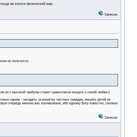
ткуда же взялся физический мир...
Записан
огии не получится.
ели он с высокой трибуны станет грамогласно вещать о своей любви к
олько одним - засадить за решётку честных граждан, лишить детей их
рвую очередь именно вас изолировала, ибо одному Богу известно, сколько
Записан