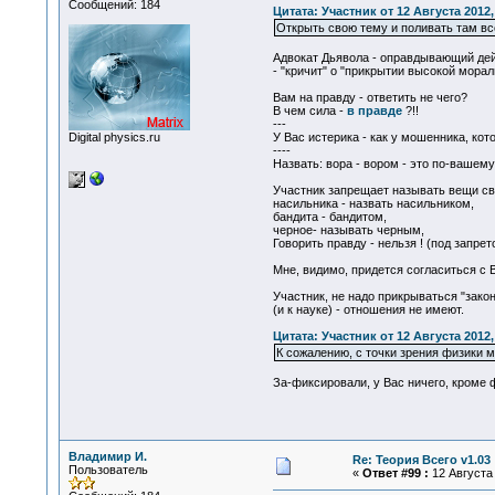
Сообщений: 184
Цитата: Участник от 12 Августа 2012,
Открыть свою тему и поливать там все
Адвокат Дьявола - оправдывающий дейс
- "кричит" о "прикрытии высокой морал
Вам на правду - ответить не чего?
В чем сила -
в правде
?!!
---
Digital physics.ru
У Вас истерика - как у мошенника, кот
----
Назвать: вора - вором - это по-вашему
Участник запрещает называть вещи с
насильника - назвать насильником,
бандита - бандитом,
черное- называть черным,
Говорить правду - нельзя ! (под запрето
Мне, видимо, придется согласиться с В
Участник, не надо прикрываться "зако
(и к науке) - отношения не имеют.
Цитата: Участник от 12 Августа 2012,
К сожалению, с точки зрения физики м
За-фиксировали, у Вас ничего, кроме ф
Владимир И.
Re: Теория Всего v1.03
Пользователь
«
Ответ #99 :
12 Августа 