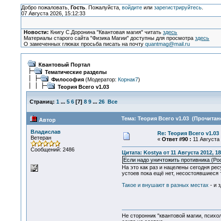
Добро пожаловать,
Гость
. Пожалуйста,
войдите
или
зарегистрируйтесь
.
07 Августа 2026, 15:12:33
Новости:
Книгу С.Доронина "Квантовая магия" читать
здесь
Материалы старого сайта "Физика Магии" доступны для просмотра
здесь
О замеченных глюках просьба писать на почту
quantmag@mail.ru
Квантовый Портал
Тематические разделы
Философия
(Модератор:
Корнак7
)
Теория Всего v1.03
Страниц:
1
...
5
6
[
7
]
8
9
...
26
Все
Тема: Теория Всего v1.03 (Прочитано
Автор
Владислав
Re: Теория Всего v1.03
Ветеран
«
Ответ #90 :
11 Августа 
Сообщений: 2486
Цитата: Kostya от 11 Августа 2012, 18
Если надо уничтожить противника (Рос
На это как раз и нацелены сегодня ре
устоев пока ещё нет, несостоявшиеся 
Такое и внушают в разных местах
- и 
Не сторонник "квантовой магии, психо