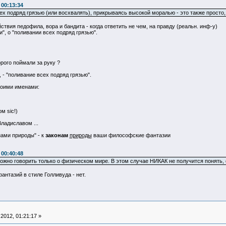
 00:13:34
х подряд грязью (или восхвалять), прикрываясь высокой моралью - это также просто, к
твия педофила, вора и бандита - когда ответить не чем, на правду (реальн. инф-у)
и", о "поливании всех подряд грязью".
орого поймали за руку ?
, - "поливание всех подряд грязью".
воими именами:
м sic!)
ладиславом ...
нами природы" - к
законам
природы
ваши философские фантазии
 00:40:48
ожно говорить только о физическом мире. В этом случае НИКАК не получится понять, 
антазий в стиле Голливуда - нет.
2012, 01:21:17 »