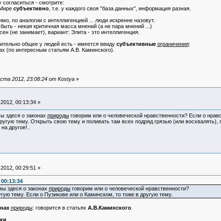
у согласиться - смотрите:
 Мире
субъективно
, т.е. у каждого своя "база данных", информация разная.
имо, по аналогии с интеллигенцией ... люди искренне назовут.
ыть - некая критичная масса мнений (а не пара мнений ...)
сен (не занимает), вариант: Элита - это интеллигенция.
вительно общее у людей есть - имеется ввиду
субъективные
ограничения
:
х (по интересным статьям А.В. Каминского).
ста 2012, 23:08:24 от Kostya
»
2012, 00:13:34 »
мы здеся о законах
природы
говорим или о человеческой нравственности? Если о нравс
ругую тему. Открыть свою тему и поливать там всех подряд грязью (или восхвалять), 
на другое!..
2012, 00:29:51 »
 00:13:34
мы здеся о законах
природы
говорим или о человеческой нравственности?
гую тему. Если о Пузикове или о Каминском, то тоже в другую тему.
онах
природы
: говорится в статьях
А.В.Каминского
.
ки