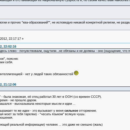
ажающая и отстаивающая ее национальную сущность и, по своим качествам наиболее 
логии и прочих "ква-образований"", не исповедую никакой конкретной религии, не раз
2012, 22:17:17 »
, 22:02:16
десь слово - почувствовали, ощутили...не обязаны и не должны - оно (ощущение, что пр
ое", поясню:
ами себя.
интеллигенцией - нет у людей таких обязанностей
, 21:12:06
" - была знакомая, её отец работал 30 лет в ООН (со времен СССР).
время - не прошло даром.
лашался - высказывала некоторые мысли и идеи ...
 выражает те же идеи - это вызывает у меня
сильное
отторжение.
ая моет за тебя тарелки) - "чесать языком" всякую чушь:
ношения.
еющий реальной информации) человек ... это даже не смешно (жаль)