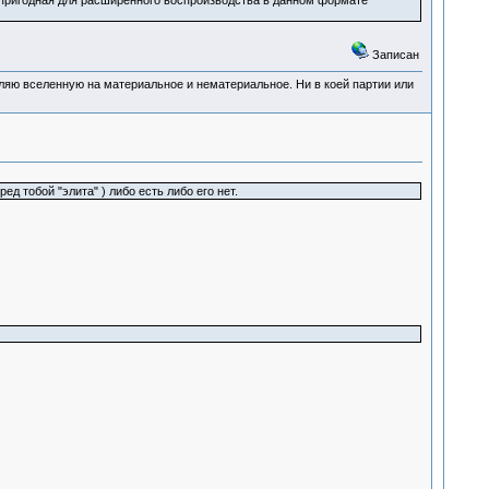
пригодная для расширенного воспроизводства в данном формате
Записан
деляю вселенную на материальное и нематериальное. Ни в коей партии или
ед тобой "элита" ) либо есть либо его нет.