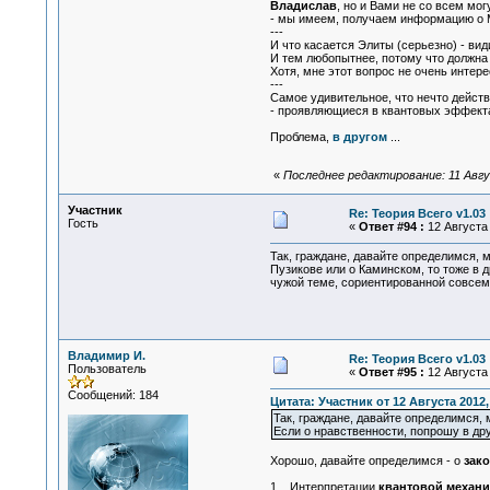
Владислав
, но и Вами не со всем мог
- мы имеем, получаем информацию о
---
И что касается Элиты (серьезно) - вид
И тем любопытнее, потому что должна б
Хотя, мне этот вопрос не очень интере
---
Самое удивительное, что нечто дейст
- проявляющиеся в квантовых эффекта
Проблема,
в другом
...
«
Последнее редактирование: 11 Авгу
Участник
Re: Теория Всего v1.03
Гость
«
Ответ #94 :
12 Августа 
Так, граждане, давайте определимся, 
Пузикове или о Каминском, то тоже в д
чужой теме, сориентированной совсем 
Владимир И.
Re: Теория Всего v1.03
Пользователь
«
Ответ #95 :
12 Августа 
Сообщений: 184
Цитата: Участник от 12 Августа 2012,
Так, граждане, давайте определимся, 
Если о нравственности, попрошу в дру
Хорошо, давайте определимся - о
зак
1.
Интерпретации
квантовой механи