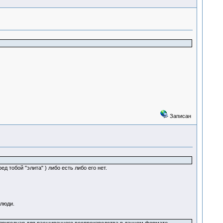
Записан
д тобой "элита" ) либо есть либо его нет.
 люди.