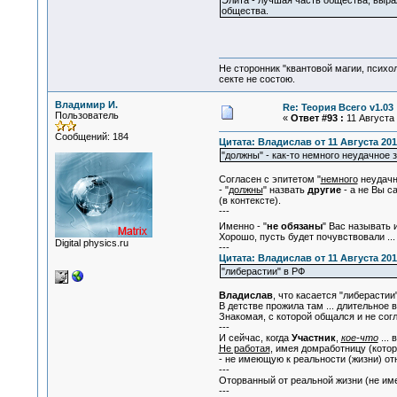
Элита - лучшая часть общества, выр
общества.
Не сторонник "квантовой магии, психо
секте не состою.
Владимир И.
Re: Теория Всего v1.03
Пользователь
«
Ответ #93 :
11 Августа 
Сообщений: 184
Цитата: Владислав от 11 Августа 2012
"должны" - как-то немного неудачное з
Согласен с эпитетом "
немного
неудачн
- "
должны
" назвать
другие
- а не Вы с
(в контексте).
---
Именно - "
не обязаны
" Вас называть 
Хорошо, пусть будет почувствовали ...
Digital physics.ru
---
Цитата: Владислав от 11 Августа 2012
"либерастии" в РФ
Владислав
, что касается "либерастии
В детстве прожила там ... длительное 
Знакомая, с которой общался и не сог
---
И сейчас, когда
Участник
,
кое-что
...
Не работая
, имея домработницу (котор
- не имеющую к реальности (жизни) от
---
Оторванный от реальной жизни (не им
---