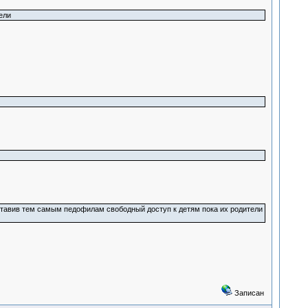
ели
оставив тем самым педофилам свободный доступ к детям пока их родители
Записан