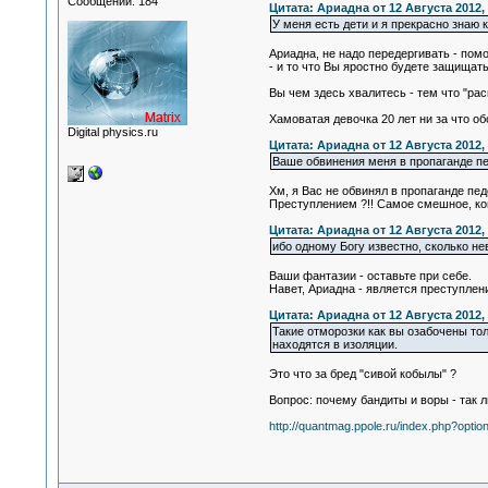
Сообщений: 184
Цитата: Ариадна от 12 Августа 2012, 
У меня есть дети и я прекрасно знаю 
Ариадна, не надо передергивать - пом
- и то что Вы яростно будете защищать
Вы чем здесь хвалитесь - тем что "рас
Хамоватая девочка 20 лет ни за что об
Digital physics.ru
Цитата: Ариадна от 12 Августа 2012, 
Ваше обвинения меня в пропаганде пе
Хм, я Вас не обвинял в пропаганде пед
Преступлением ?!! Самое смешное, когд
Цитата: Ариадна от 12 Августа 2012, 
ибо одному Богу известно, сколько не
Ваши фантазии - оставьте при себе.
Навет, Ариадна - является преступлен
Цитата: Ариадна от 12 Августа 2012, 
Такие отморозки как вы озабочены то
находятся в изоляции.
Это что за бред "сивой кобылы" ?
Вопрос: почему бандиты и воры - так л
http://quantmag.ppole.ru/index.php?op