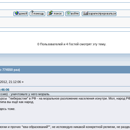
0 Пользователей и 4 Гостей смотрят эту тему.
 774550 раз)
2012, 21:12:06 »
:46:06
сию) - уничтожьте у него мораль.
сурсы "либерастии" в РФ - на моральное разложение населения изнутри. Мол, народ Р
типа вы ещё как народ.
здесь тоже.
логии и прочих "ква-образований"", не исповедую никакой конкретной религии, не раз