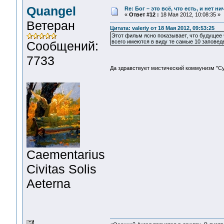
Quangel
Re: Бог – это всё, что есть, и нет н
«
Ответ #12 :
18 Мая 2012, 10:08:35 »
Ветеран
Цитата: valeriy от 18 Мая 2012, 09:53:25
Этот фильм ясно показывает, что будущее ч
всего имеются в виду те самые 10 заповеде
Сообщений:
7733
Да здравствует мистический коммунизм "Су
Сaementarius
Civitas Solis
Aeterna