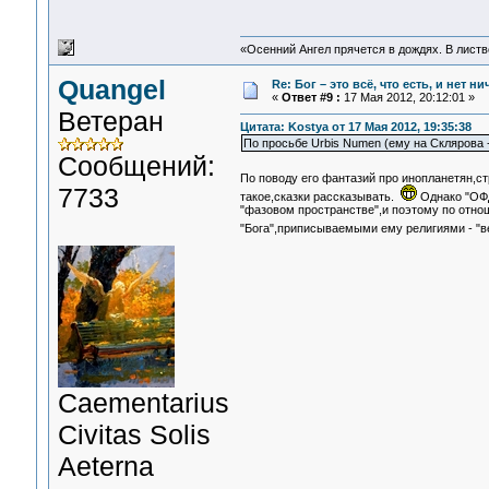
«Осенний Ангел прячется в дождях. В листве
Quangel
Re: Бог – это всё, что есть, и нет н
«
Ответ #9 :
17 Мая 2012, 20:12:01 »
Ветеран
Цитата: Kostya от 17 Мая 2012, 19:35:38
По просьбе Urbis Numen (ему на Склярова - 
Сообщений:
По поводу его фантазий про инопланетян,ст
7733
такое,сказки рассказывать.
Однако "ОФД
"фазовом пространстве",и поэтому по отно
"Бога",приписываемыми ему религиями - "ве
Сaementarius
Civitas Solis
Aeterna