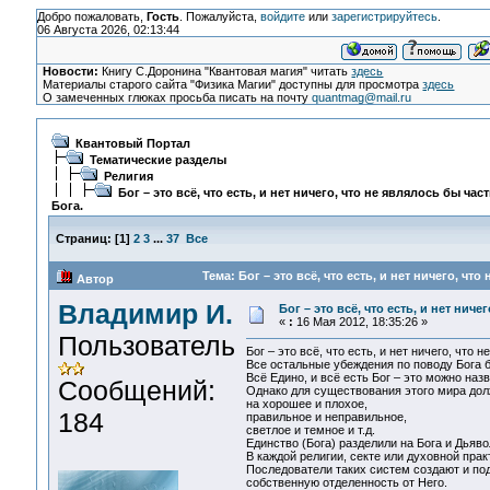
Добро пожаловать,
Гость
. Пожалуйста,
войдите
или
зарегистрируйтесь
.
06 Августа 2026, 02:13:44
Новости:
Книгу С.Доронина "Квантовая магия" читать
здесь
Материалы старого сайта "Физика Магии" доступны для просмотра
здесь
О замеченных глюках просьба писать на почту
quantmag@mail.ru
Квантовый Портал
Тематические разделы
Религия
Бог – это всё, что есть, и нет ничего, что не являлось бы час
Бога.
Страниц:
[
1
]
2
3
...
37
Все
Тема: Бог – это всё, что есть, и нет ничего, чт
Автор
Владимир И.
Бог – это всё, что есть, и нет ниче
«
:
16 Мая 2012, 18:35:26 »
Пользователь
Бог – это всё, что есть, и нет ничего, что 
Все остальные убеждения по поводу Бога б
Всё Едино, и всё есть Бог – это можно на
Сообщений:
Однако для существования этого мира дол
на хорошее и плохое,
184
правильное и неправильное,
светлое и темное и т.д.
Единство (Бога) разделили на Бога и Дьяв
В каждой религии, секте или духовной прак
Последователи таких систем создают и по
собственную отделенность от Него.