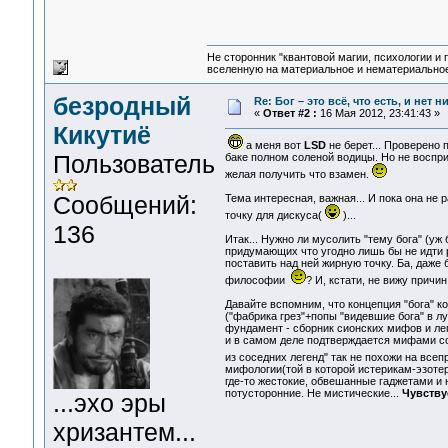
Не сторонник "квантовой магии, психологии и 
вселенную на материальное и нематериальное.
безродный
Re: Бог – это всё, что есть, и нет 
«
Ответ #2 :
16 Мая 2012, 23:41:43 »
Кикутиё
а меня вот
LSD
не берет... Проверено
Пользователь
баке полном соленой водицы. Но не воспри
желая получить что взамен.
Сообщений:
Тема интересная, важная... И пока она не 
точку для дискуса(
)...
136
Итак... Нужно ли мусолить "тему бога" (у
придумающих что угодно лишь бы не идти р
поставить над ней жирную точку. Ба, даже 
философии
? И, кстати, не вижу причи
Давайте вспомним, что концепция "бога" 
("фабрика грез"+попы "видевшие бога" в 
фундамент - сборник сионских мифов и ле
и в самом деле подтверждается мифами с
из соседних легенд" так не похожи на все
мифологии(той в которой истерикам-эзотер
где-то жестокие, обвешанные гаджетами и 
потусторонние. Не мистические...
Чувству
...эхо эры
хризантем...