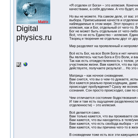
«Я отделен от Бога» – это иллюзия. Конечн
качествами, а себя другими. А что будет, 
Но вы не можете. На самом деле, от вас э
выбора. Приписывание качеств и отделение
наблюдаемые в этом мире. Этот процесс от 
Digital
иллюзия, как и Бог, отдельный от чего-то. В
Бог не может быть отдельным от чего-либо; 
physics.ru
Всё, что не есть Единство – иллюзия. Един
Творец и творения не отдельны друг от дру
Мир разделяют на проявленный и непроявле
Всё есть Бог, на все Воля Бога и нет ничего
Вы являетесь частью Бога и Его Воли, и в
Так как есть отождествленность с телом, 
участником жизни. Вам кажется, что вы про
действуете, получаете результат… Но это н
Матрица – как ночное сновидение.
Вам снится, что вы о чем-то думаете, испы
Все кажется реально происходящим, даже н
происходит пробуждение? Сразу же возника
сознания. Сон просто происходил, сам по с
Чем отличается состояние бодрствования о
И там и там есть ощущение разделенности
отделенности) – это иллюзия.
Всё делается само.
Вам только кажется, что вы проживаете сво
Вам кажется, что вы находитесь в теле/ум
Вам кажется, что есть свобода выбора – 
Вам кажется, что вы причина чего-то в жи
В сновидении тоже есть все эти кажущиеся