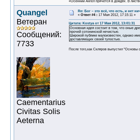
«Осенний Ангел прячется в дождях. В листве
Quangel
Re: Бог – это всё, что есть, и нет н
«
Ответ #4 :
17 Мая 2012, 17:15:11 »
Ветеран
Цитата: Kostya от 17 Мая 2012, 13:01:31
Основная идея состоит в том, что оные д
прочей сотонинской нечистью.
Сообщений:
Широкой публике малоизвестен, однако име
доставляющих своей тупостью.
7733
После того,как Скляров выпустил "Основы
Сaementarius
Civitas Solis
Aeterna