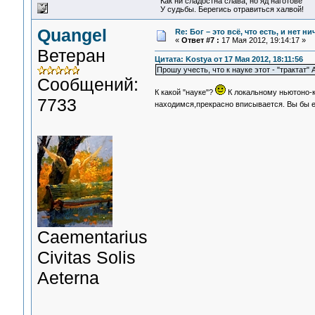
Как ни сладостна слава, но яд наготове
У судьбы. Берегись отравиться халвой!
Quangel
Re: Бог – это всё, что есть, и нет н
«
Ответ #7 :
17 Мая 2012, 19:14:17 »
Ветеран
Цитата: Kostya от 17 Мая 2012, 18:11:56
Прошу учесть, что к науке этот - "трактат"
Сообщений:
К какой "науке"?
К локальному ньютоно-к
7733
находимся,прекрасно вписывается. Вы бы ее
Сaementarius
Civitas Solis
Aeterna