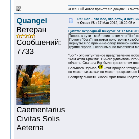
«Осенний Ангел прячется в дождях. В листве
Quangel
Re: Бог – это всё, что есть, и нет н
«
Ответ #8 :
17 Мая 2012, 19:22:05 »
Ветеран
Цитата: безродный Кикутиё от 17 Мая 2012
Теперь к сути - мой тезис в том что "бог"
Потому "бога" пытаются пристроить к любой
Сообщений:
вернуться по причинно-следственной цепоч
группе героев + непонимание писателем м
7733
"Бог" - это интуитивное представление люб
"Аям Атма Брахма". Ничего удивительного,ч
область. Сначала Бог был в грозе,потом по
Большого Взрыва.
Этот процесс "отодвиг
не может,так же как не может прекратиться 
Беспредельности. Любой христианин подтве
Сaementarius
Civitas Solis
Aeterna