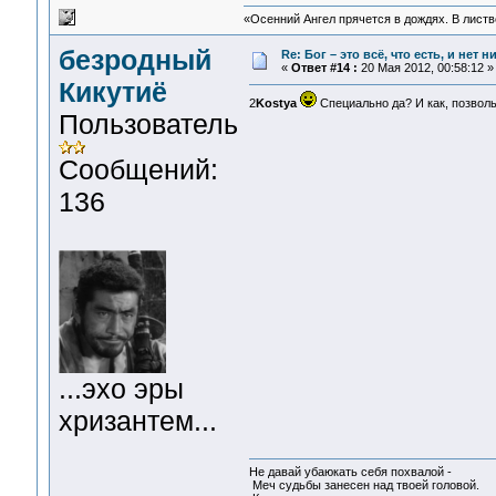
«Осенний Ангел прячется в дождях. В листве
безродный
Re: Бог – это всё, что есть, и нет 
«
Ответ #14 :
20 Мая 2012, 00:58:12 »
Кикутиё
2
Kostya
Специально да? И как, позволь
Пользователь
Сообщений:
136
...эхо эры
хризантем...
Не давай убаюкать себя похвалой -
Меч судьбы занесен над твоей головой.