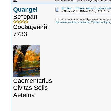
«Осенний Ангел прячется в дождях. В листве
Quangel
Re: Бог – это всё, что есть, и нет н
«
Ответ #13 :
18 Мая 2012, 22:35:15 »
Ветеран
Кстати,небольшой ролик Кургиняна про Пра
http://www.youtube.com/watch?feature=play
Сообщений:
7733
Сaementarius
Civitas Solis
Aeterna