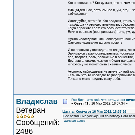
Кто не согласен? Кто думает, что он чем-то
«Я» (отдельное, автономное я, ум, эго) – 
заблуждения.
Исследуйте, «кто я?». Кто владеет, кто им
«дух/душа» - отождествленности, убеждени
Тогда спросите себя: кто осознаёт это тело
Если я осознаю (воспринимаю) тело, ум, душ
Нужно исследовать «я», обнаружить все илл
Самоисследование должно помочь.
И не спешите утверждать «я владею», «я ко
Занимаясь самоисследованием, исследуя «к
пол, возраст, роль, положение в обществе, 
Другими словами, ложное я будет находит
и поэтому не может быть схвачено умом.
Аксиома: наблюдатель не является наблю
Если вы что-то наблюдаете (воспринимаете
Точка не может видеть саму себя.
Владислав
Re: Бог – это всё, что есть, и нет нич
«
Ответ #1 :
16 Мая 2012, 18:57:34 »
Ветеран
Цитата: Kostya от 16 Мая 2012, 18:35:26
Все остальные убеждения по поводу Бога баз
Сообщений:
дальше здесь
2486