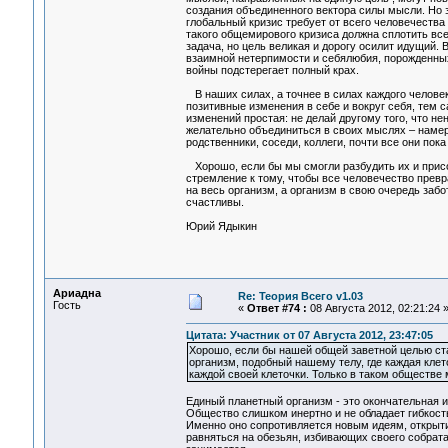
создания объединенного вектора силы мысли. Но 
глобальный кризис требует от всего человечеств
такого общемирового кризиса должна сплотить все
задача, но цель великая и дорогу осилит идущий.
взаимной нетерпимости и себялюбия, порожденны
войны подстерегает полный крах.
В наших силах, а точнее в силах каждого человек
позитивные изменения в себе и вокруг себя, тем 
изменений простая: не делай другому того, что н
желательно объединиться в своих мыслях – намер
родственники, соседи, коллеги, почти все они пок
Хорошо, если бы мы смогли разбудить их и присо
стремление к тому, чтобы все человечество превр
на весь организм, а организм в свою очередь заб
счастливы.
Юрий Ядыкин
Ариадна
Re: Теория Всего v1.03
Гость
«
Ответ #74 :
08 Августа 2012, 02:21:24 
Цитата: Участник от 07 Августа 2012, 23:47:05
Хорошо, если бы нашей общей заветной целью ста
организм, подобный нашему телу, где каждая клет
каждой своей клеточки. Только в таком обществе
Единый планетный организм - это окончательная и
Общество слишком инертно и не обладает гибкост
Именно оно сопротивляется новым идеям, открыти
равняться на обезьян, избивающих своего собрат