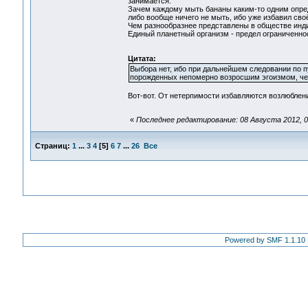
занимается.
Зачем каждому мыть бананы каким-то одним опре
либо вообще ничего не мыть, ибо уже избавил сво
Чем разнообразнее представлены в обществе инди
Единый планетный организм - предел ограниченнос
Цитата:
Выбора нет, ибо при дальнейшем следовании по п
порожденных непомерно возросшим эгоизмом, чел
Вот-вот. От нетерпимости избавляются возлюблени
«
Последнее редактирование: 08 Августа 2012, 0
Страниц:
1
...
3
4
[
5
]
6
7
...
26
Все
Powered by SMF 1.1.10