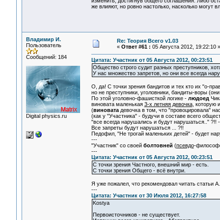
изменить, достигнув общего соглашения. Либо ост
же влияют, но ровно настолько, насколько могут 
Владимир И.
Re: Теория Всего v1.03
Пользователь
«
Ответ #61 :
05 Августа 2012, 19:22:10 
Сообщений: 184
Цитата: Участник от 05 Августа 2012, 00:23:51
Общество строго судит разных преступников, хотя
У нас множество запретов, но они все всегда нар
О, да! С точки зрения бандитов и тех кто их "о-пр
но не преступники, уголовники, бандиты-воры (они 
По этой уголовно-фашисткой логике -
людоед
Чик
виновата маленькая
3-х летняя девочка
, которую 
(
виновата
девочка в том, что "провоцировала" нас
Digital physics.ru
(как у "Участника" - будучи в составе всего общес
"все всегда нарушались и будут нарушаться.." ?!! 
Все запреты будут нарушаться ... ?!!
Педофил, "Не трогай маленьких детей" - будет нар
---
"Участник" со своей
болтовней
(
псевдо
-философс
---
Цитата: Участник от 05 Августа 2012, 00:23:51
С точки зрения Частного, внешний мир - есть.
С точки зрения Общего - всё внутри.
Я уже пожалел, что рекомендовал читать статьи А.
---
Цитата: Участник от 30 Июля 2012, 16:27:58
Kostya
Первоисточников - не существует.