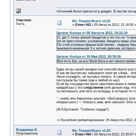
«Осенний Ангел прячется в дождях. В листве янтарн
Участник
Re: Теория Всего v1.03
Гость
«
Ответ #63 :
05 Августа 2012, 21:16:55 
Цитата: Kostya от 05 Августа 2012, 19:22:10
О, да! С точки зрения бандитов и тех кто их "о-пр
но не преступники, уголовники, бандиты-воры (они
По этой уголовно-фашисткой логике - людоед Чикат
виновата маленькая 3-х летняя девочка, которую 
Цитата: Kostya от 16 Мая 2012, 18:35:26
Всё есть Бог, на все Воля Бога и нет ничего кроме 
Едва ли вы своей ненавистью способствуете рост
И как же быстро вы забываете свои же слова... Ил
Легко осуждать, не пытаясь понять. А самое интер
поступали бы также (как и любой из нас).
Если бы государство было заинтересовано в ликв
каждый раз с его
следствием
(или делало вид, чт
ты мочишься, или пить из колодца, в который ты то
"...когда эти баритоны кричат: «Бей разруху [и
открыл рот.) — Клянусь вам, мне смешно! Это о
(М.А.Булгаков. "Собачье сердце")
«
Последнее редактирование: 05 Августа 2012, 2
Владимир И.
Re: Теория Всего v1.03
Пользователь
«
Ответ #64 :
05 Августа 2012, 22:39:57 