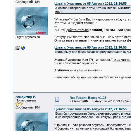
Сообщений: 184
Цитата: Участник от 05 Августа 2012, 21:16:55
А самое интересное в том, что на месте Чикатило 
нас).
"Участник" - Вы (или Вас) - нарисовали себя, чуть
Кто там на "заднем плане" ?
--
Вы что,
действительно
решили
, что
Вы - Бог
(все
Digital physics.ru
- откуда Вы знаете, что "было бы" - на месте Чикати
Откуда вам это знать ... - опять ваша неуёмная
фа
---
Цитата: Участник от 05 Августа 2012, 21:16:55
(если бы у вас была такая же родословная и судь
Жесткий детерминизм (?) - и человек "
ни за что не
За всё "
в ответе
" один Бог ?
---
А
убийца
ни в чем
не виноват
-
- виновато общество, маленькая 3-х летняя девочка
Владимир И.
Re: Теория Всего v1.03
Пользователь
«
Ответ #66 :
05 Августа 2012, 23:12:54 
Сообщений: 184
Цитата: Участник от 05 Августа 2012, 21:16:55
Если бы государство было заинтересовано в ликв
а не безуспешно боролось бы каждый раз с его сл
"Причины" - это раковая опухоль - преступность, 
И бороться - так же как с настоящей болезнью (вир