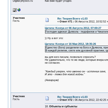
Digital physics.ru
Как Вам будет угодно.
Участник
Re: Теория Всего v1.03
Гость
«
Ответ #71 :
06 Августа 2012, 10:52:52 
Цитата: Kostya от 06 Августа 2012, 07:00:27
Господин адвокат Дьявола - педофилов и Чикатило 
)) Ну а вот это:
Цитата: Kostya от 16 Мая 2012, 18:35:26
Единство (Бога) разделили на Бога и Дьявола, п
В каждой религии, секте или духовной практике, г
вы для кого писали, позвольте спросить?
Не удивительно, что те же люди, которые вчера кл
не согласен.
"Каждый уверен, что именно он - источник огня,
И это - тема для новой войны."
(Аквариум)
Участник
Re: Теория Всего v1.03
Гость
«
Ответ #72 :
06 Августа 2012, 22:42:25 
18.
Объекты и субъекты