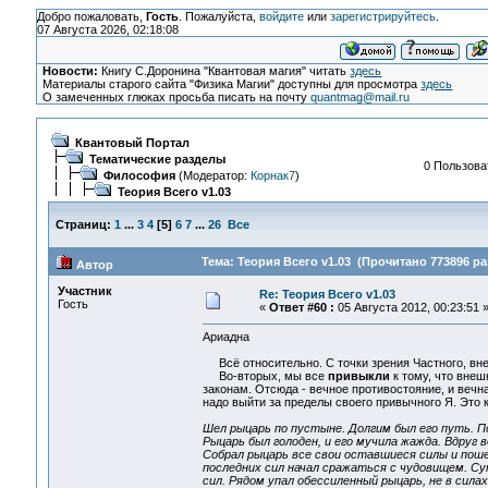
Добро пожаловать,
Гость
. Пожалуйста,
войдите
или
зарегистрируйтесь
.
07 Августа 2026, 02:18:08
Новости:
Книгу С.Доронина "Квантовая магия" читать
здесь
Материалы старого сайта "Физика Магии" доступны для просмотра
здесь
О замеченных глюках просьба писать на почту
quantmag@mail.ru
Квантовый Портал
Тематические разделы
0 Пользоват
Философия
(Модератор:
Корнак7
)
Теория Всего v1.03
Страниц:
1
...
3
4
[
5
]
6
7
...
26
Все
Тема: Теория Всего v1.03 (Прочитано 773896 ра
Автор
Участник
Re: Теория Всего v1.03
Гость
«
Ответ #60 :
05 Августа 2012, 00:23:51 
Ариадна
Всё относительно. С точки зрения Частного, внеш
Во-вторых, мы все
привыкли
к тому, что внешн
законам. Отсюда - вечное противостояние, и вечн
надо выйти за пределы своего привычного Я. Это к
Шел рыцарь по пустыне. Долгим был его путь. П
Рыцарь был голоден, и его мучила жажда. Вдруг в
Собрал рыцарь все свои оставшиеся силы и пошел
последних сил начал сражаться с чудовищем. Сут
сил. Рядом упал обессиленный рыцарь, не в сила