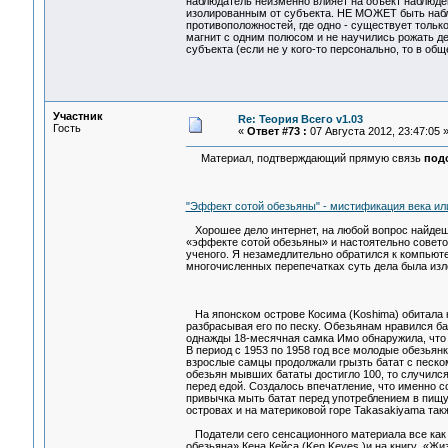
наблюдатель неизменно влияет на объект наблюден
изолированным от субъекта. НЕ МОЖЕТ быть набл
противоположностей, где одно - существует только
магнит с одним полюсом и не научились рожать д
субъекта (если не у кого-то персонально, то в об
Участник
Re: Теория Всего v1.03
Гость
«
Ответ #73 :
07 Августа 2012, 23:47:05 
Материал, подтверждающий прямую связь
под
"Эффект сотой обезьяны" - мистификация века и
Хорошее дело интернет, на любой вопрос найдешь
«эффекте сотой обезьяны» и настоятельно советов
ученого. Я незамедлительно обратился к компьют
многочисленных перепечатках суть дела была из
На японском острове Косима (Koshima) обитала к
разбрасывая его по песку. Обезьянам нравился ба
однажды 18-месячная самка Имо обнаружила, что 
В период с 1953 по 1958 год все молодые обезьян
взрослые самцы продолжали грызть батат с песком
обезьян мывших бататы достигло 100, то случился
перед едой. Создалось впечатление, что именно с
привычка мыть батат перед употреблением в пищу
островах и на материковой горе Takasakiyama такж
Податели сего сенсационного материала все как 
обезьяна» Кена Кейса (Ken Keyes )и на книгу «Жиз