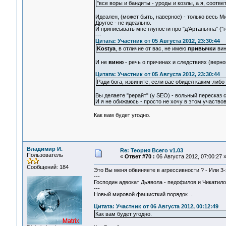
"все воры и бандиты - уроды и козлы, а я, соотве
Идеален, (может быть, наверное) - только весь М
Другое - не идеально.
И приписывать мне глупости про "д’Артаньяна" ("г
---
Цитата: Участник от 05 Августа 2012, 23:30:44
Kostya
, в отличие от вас, не имею
привычки
вин
И не
виню
- речь о причинах и следствиях (верно
Цитата: Участник от 05 Августа 2012, 23:30:44
Ради бога, извините, если вас обидел каким-либ
Вы делаете "рерайт" (у SEO) - вольный пересказ с
И я не обижаюсь - просто не хочу в этом участвов
Как вам будет угодно.
Владимир И.
Re: Теория Всего v1.03
Пользователь
«
Ответ #70 :
06 Августа 2012, 07:00:27 
Сообщений: 184
Это Вы меня обвиняете в агрессивности ? - Или 3-х
---
Господин адвокат Дьявола - педофилов и Чикатило 
---
Новый мировой фашисткий порядок ...
Цитата: Участник от 06 Августа 2012, 00:12:49
Как вам будет угодно.