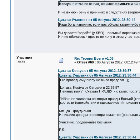
Kostya
, в отличие от вас, не имею
привычки
вини
И не
виню
- речь о причинах и следствиях (верном
Цитата: Участник от 05 Августа 2012, 23:30:44
Ради бога, извините, если вас обидел каким-либо
Вы делаете "рерайт" (у SEO) - вольный пересказ св
И я не обижаюсь - просто не хочу в этом участвов
Участник
Re: Теория Всего v1.03
Гость
«
Ответ #69 :
06 Августа 2012, 00:12:49 
Цитата: Kostya от 05 Августа 2012, 23:39:57
Цитата: Участник от 05 Августа 2012, 23:30:44
Его праведному гневу не было предела!.. ))
Цитата: Kostya от Сегодня в 22:39:57
Ненавистью ?!! Сказать ПРАВДУ - с каких пор эт
"Ибо гнев человека не творит правды Божьей (кот
кротости (спокойствии и сдержанности) примите 
Мм, да - флудильня.
И никакие доводы не воспринимаются (реальная и
Участник, продолжайте без меня.
---
P.S.
Цитата: Участник от 05 Августа 2012, 23:30:44