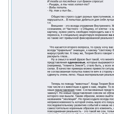
И тогда из последних сил дракон спросил:
- Рыцарь, а ты чего хотел-то?
- Воды попить.
- Ну, так и пил бы...
Общество строго судит разных преступников, хотя
нарушаться... В попытках добиться для себя лучше
т.п.
Внешнее - это всегда отражение Внутреннего. М
сознанием, от Частного - к Общему, от клетки - к
картину, нужно уметь свободно переходить как к т
перекоса, я специально акцентирую внимание
на 
но также нет привычной фиксированной реальност
Что касается второго вопроса, то сразу хочу вас
всегда "правильно" знающих, к какому "светлому 
мироустройстве. К тому же, Теория Всего говорит 
раскрыть глаза...
Ну а смысл в моей фразе был такой, что менят
представления
одинаковые
, которые выражаютс
(например, "планета Земля"), стало быть, у всех 
силах. В качестве примера можно привести ситуац
не согласованная попытка повести мяч в сторону н
сдвинуть очень легко. Наша материальная реально
Теперь по поводу "животных". Когда Теория Всего 
том числе и к животным и даже к нам, людям. То ес
наши
представления
тоже. Согласованные предста
замкнут. Но новые представления совсем не обяза
которого они вышли. Таким образом, можно выйти и
названием "эволюция". Но происходило всегда пос
неприкосновенность которой очень мало кто поку
последовательному развитию событий и никак не о
самостоятельно коренным образом его изменить, и
повседневная реальность - это такой же сон, тол