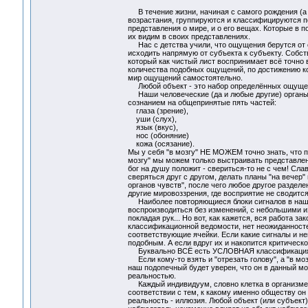
В течение жизни, начиная с самого рождения (а 
возрастания, группируются и классифицируются п
представления о мире, и о его вещах. Которые в п
их видим в своих представлениях.
Нас с детства учили, что ощущения берутся от 
исходить напрямую от субъекта к субъекту. Собст
который как чистый лист воспринимает всё точно
количества подобных ощущений, по достижению ко
мир ощущений самостоятельно.
Любой объект - это набор определённых ощуще
Наши человеческие (да и любые другие) органы
сознанием на общепринятые пять частей:
глаза (зрение),
уши (слух),
язык (вкус),
нос (обоняние)
кожа (осязание).
Мы у себя "в мозгу" НЕ МОЖЕМ точно знать, что про
мозгу" мы можем только выстраивать представлен
бог на душу положит - свериться-то не с чем! Сла
сверяться друг с другом, делать планы "на вечер
органов чувств", после чего любое другое разделе
другие мировоззрения, где восприятие не сводитс
Наиболее повторяющиеся блоки сигналов в нашем
воспроизводиться без изменений, с небольшими и
покладая рук... Но вот, как кажется, вся работа 
классификационной ведомости, нет неожиданностей
соответствующие ячейки. Если какие сигналы и не
подобным. А если вдруг их и накопится критическ
Буквально ВСЁ есть УСЛОВНАЯ классификаци
Если кому-то взять и "отрезать голову", а "в моз
наш подопечный будет уверен, что он в данный мо
реальностью.
Каждый индивидуум, словно клетка в организме, 
соответствии с тем, к какому именно обществу о
реальность - иллюзия. Любой объект (или субъект