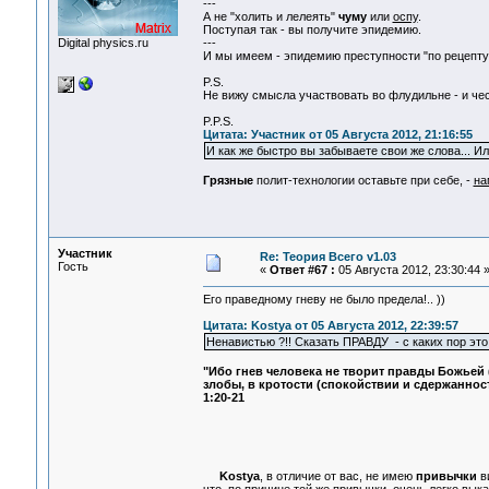
---
А не "холить и лелеять"
чуму
или
оспу
.
Поступая так - вы получите эпидемию.
Digital physics.ru
---
И мы имеем - эпидемию преступности "по рецепту
P.S.
Не вижу смысла участвовать во флудильне - и че
P.P.S.
Цитата: Участник от 05 Августа 2012, 21:16:55
И как же быстро вы забываете свои же слова... Ил
Грязные
полит-технологии оставьте при себе, -
на
Участник
Re: Теория Всего v1.03
Гость
«
Ответ #67 :
05 Августа 2012, 23:30:44 
Его праведному гневу не было предела!.. ))
Цитата: Kostya от 05 Августа 2012, 22:39:57
Ненавистью ?!! Сказать ПРАВДУ - с каких пор это
"Ибо гнев человека не творит правды Божьей (
злобы, в кротости (спокойствии и сдержаннос
1:20-21
Kostya
, в отличие от вас, не имею
привычки
ви