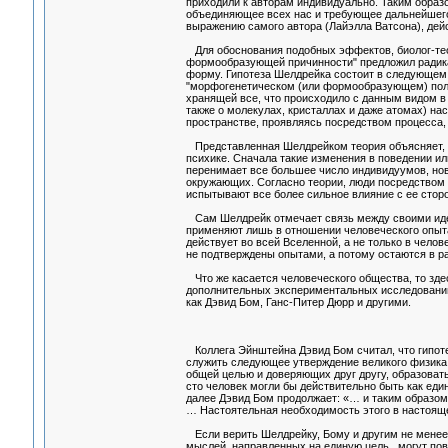
приходили к авторам индивидуально. Таким образо
объединяющее всех нас и требующее дальнейшего 
выражению самого автора (Лайэлла Ватсона), дей
Для обоснования подобных эффектов, биолог-теоре
формообразующей причинности" предложил радика
форму. Гипотеза Шелдрейка состоит в следующем: 
"морфогенетическом (или формообразующем) поле"
хранящей все, что происходило с данным видом в 
также о молекулах, кристаллах и даже атомах) на
пространстве, проявляясь посредством процесса,
Представленная Шелдрейком теория объясняет, к
психике. Сначала такие изменения в поведении ил
перенимает все большее число индивидуумов, но
окружающих. Согласно теории, люди посредством
испытывают все более сильное влияние с ее сторо
Сам Шелдрейк отмечает связь между своими идея
применяют лишь в отношении человеческого опыта
действует во всей Вселенной, а не только в чел
не подтверждены опытами, а потому остаются в ра
Что же касается человеческого общества, то зде
дополнительных экспериментальных исследований,
как Дэвид Бом, Ганс-Питер Дюрр и другими.
Коллега Эйнштейна Дэвид Бом считал, что гипоте
служить следующее утверждение великого физика
общей целью и доверяющих друг другу, образовать
сто человек могли бы действительно быть как еди
далее Дэвид Бом продолжает: «… и таким образом,
… Настоятельная необходимость этого в настоящ
Если верить Шелдрейку, Бому и другим не менее
мыслей, направленных на единую цель , могут пов