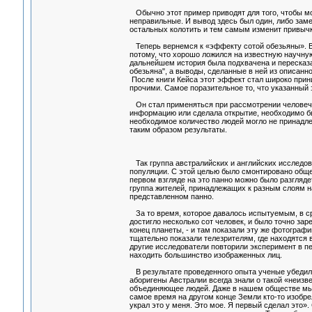
Обычно этот пример приводят для того, чтобы мож
неправильные. И вывод здесь был один, либо заме
остальных колотить и тем самым изменит привычки
Теперь вернемся к «эффекту сотой обезьяны». В
потому, что хорошо ложился на известную научну
дальнейшем история была подхвачена и пересказа
обезьяна", а выводы, сделанные в ней из описан
После книги Кейса этот эффект стал широко при
прочими. Самое поразительное то, что указанный 
Он стал применяться при рассмотрении человечес
информацию или сделала открытие, необходимо б
необходимое количество людей могло не принадле
таким образом результаты.
Так группа австралийских и английских исследов
популяции. С этой целью было смонтировано обще
первом взгляде на это панно можно было разгляде
группа жителей, принадлежащих к разным слоям н
представленном панно.
За то время, которое давалось испытуемым, в ср
достигло несколько сот человек, и было точно зар
конец планеты, - и там показали эту же фотогра
тщательно показали телезрителям, где находятся 
другие исследователи повторили эксперимент в п
находить большинство изображенных лиц.
В результате проведенного опыта ученые убедилис
аборигены Австралии всегда знали о такой «неизв
объединяющее людей. Даже в нашем обществе мы на
самое время на другом конце Земли кто-то изобре
украл это у меня. Это мое. Я первый сделал это».