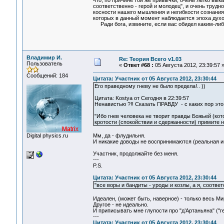
что, по причине той же привычки, очень легко вык
соответственно - герой и молодец", и очень трудно
косности нашего мышления и негибкости сознания,
которых в данный момент наблюдается эпоха духо
Ради бога, извините, если вас обидел каким-либ
Владимир И.
Re: Теория Всего v1.03
Пользователь
«
Ответ #68 :
05 Августа 2012, 23:39:57 
Сообщений: 184
Цитата: Участник от 05 Августа 2012, 23:30:44
Его праведному гневу не было предела!.. ))
Цитата: Kostya от Сегодня в 22:39:57
Ненавистью ?!! Сказать ПРАВДУ - с каких пор это
"Ибо гнев человека не творит правды Божьей (кот
кротости (спокойствии и сдержанности) примите 
Digital physics.ru
Мм, да - флудильня.
И никакие доводы не воспринимаются (реальная ин
Участник, продолжайте без меня.
---
P.S.
Цитата: Участник от 05 Августа 2012, 23:30:44
"все воры и бандиты - уроды и козлы, а я, соответ
Идеален, (может быть, наверное) - только весь Ми
Другое - не идеально.
И приписывать мне глупости про "д’Артаньяна" ("ге
---
Цитата: Участник от 05 Августа 2012, 23:30:44