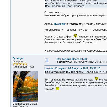
Источник всего конкретного - Абстрактное.
А любое Абстрактное - результат синтеза Конкретн
Всё - от бога, но и бог - от всего.
Схоластика ...
мошенники
любую хорошую и интересную идею - з
---
Андрей
Пузиков
: и "
галерист
", и "
поэт
" и прозаик
(от
скромности
- товарищ "не умрет" - "себя люби
Икона - это так ... фон.
Главное - на первом пла
Свеча только не там (не рядом) - должна быть "За"
Как говорится, "и смех и грех". Слов нет ...
«
Последнее редактирование: 05 Августа 2012, 2
Quangel
Re: Теория Всего v1.03
Ветеран
«
Ответ #62 :
05 Августа 2012, 21:06:43 
Сообщений: 7733
Цитата: Kostya от 05 Августа 2012, 19:22:10
Свеча только не там (не рядом) - должна быть "За" 
Вот товарища Пузикова трогать не надо,
его ид
Агни-йогом,и пытается преодолеть ограничения уч
Агни-йоги от человеческих дуалистических наслое
Магией".
Сaementarius Civitas
Solis Aeterna