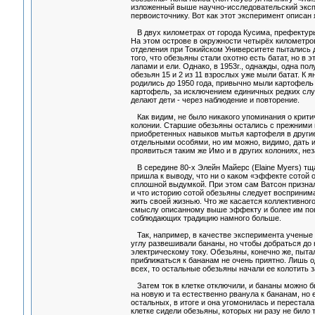
изложенный выше научно-исследовательский эксп
первоисточнику. Вот как этот эксперимент описан
В двух километрах от города Кусима, префектуры
На этом острове в окружности четырёх километров
отделения при Токийском Университете пытались д
того, что обезьяны стали охотно есть батат, но в
лапами и ели. Однако, в 1953г., однажды, одна пол
обезьян 15 и 2 из 11 взрослых уже мыли батат. К 
родились до 1950 года, привычно мыли картофель 
картофель, за исключением единичных редких слу
делают дети - через наблюдение и повторение.
Как видим, не было никакого упоминания о крити
колонии. Старшие обезьяны остались с прежними 
приобретенных навыков мытья картофеля в други
отдельными особями, но им можно, видимо, дать и
проявиться таким же Имо и в других колониях, не
В середине 80-х Элейн Майерс (Elaine Myers) т
пришла к выводу, что ни о каком «эффекте сотой о
сплошной выдумкой. При этом сам Ватсон признал,
и что историю сотой обезьяны следует воспринима
жить своей жизнью. Что же касается коллективног
смыслу описанному выше эффекту и более им понят
соблюдающих традицию намного больше.
Так, например, в качестве эксперимента ученые 
углу развешивали бананы, но чтобы добраться до 
электрическому току. Обезьяны, конечно же, пытали
приближаться к бананам не очень приятно. Лишь о
всех, то остальные обезьяны начали ее колотить 
Затем ток в клетке отключили, и бананы можно бы
на новую и та естественно рванула к бананам, но 
остальных, в итоге и она угомонилась и перестала
клетке сидели обезьяны, которых ни разу не било т