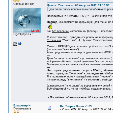
Сообщений: 184
Цитата: Участник от 05 Августа 2012, 21:16:55
Едва ли вы своей ненавистью способствуете рост
Ненавистью ?!! Сказать ПРАВДУ - с каких пор это ГР
------------------
Правда
, как анамнез (информация) для "лечения 
Как
без реальной
информации (правды) - поставить
Digital physics.ru
---
C каких это пор -
правда
(как реальная информация
У таких как
"Участник" - А. Пузиков ? (всегда была .
---
Сказать ПРАВДУ (для решения проблемы) - это "Не
(по мнению "Участника")
А вы предпочитаете всегда людям говорить ЛОЖЬ .
---
Даже "ложь во спасение" - успокаивать ракового (о
всё равно обман (который довольно быстро раскрое
В минуты просветления - всё же человек понимает, 
---
Некоторые предпочитают говорить ЛОЖЬ, обманыва
А некоторые, как "Участник" - о-правдывать убийц
Лгать, называя ложь - правдой (называя "черное" -
и ставя правду "вне закона" - а воровство возводя 
(а некоторые "психологи" за ворованные у детей и
Всё общество! Но не ты - убийца, педофил и вор.
«
Последнее редактирование: 05 Августа 2012, 2
Владимир И.
Re: Теория Всего v1.03
Пользователь
«
Ответ #65 :
05 Августа 2012, 22:48:04 