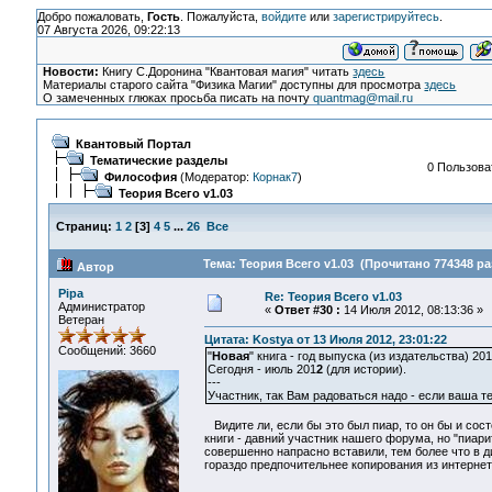
Добро пожаловать,
Гость
. Пожалуйста,
войдите
или
зарегистрируйтесь
.
07 Августа 2026, 09:22:13
Новости:
Книгу С.Доронина "Квантовая магия" читать
здесь
Материалы старого сайта "Физика Магии" доступны для просмотра
здесь
О замеченных глюках просьба писать на почту
quantmag@mail.ru
Квантовый Портал
Тематические разделы
0 Пользоват
Философия
(Модератор:
Корнак7
)
Теория Всего v1.03
Страниц:
1
2
[
3
]
4
5
...
26
Все
Тема: Теория Всего v1.03 (Прочитано 774348 ра
Автор
Pipa
Re: Теория Всего v1.03
Администратор
«
Ответ #30 :
14 Июля 2012, 08:13:36 »
Ветеран
Цитата: Kostya от 13 Июля 2012, 23:01:22
Сообщений: 3660
"
Новая
" книга - год выпуска (из издательства) 201
Сегодня - июль 201
2
(для истории).
---
Участник, так Вам радоваться надо - если ваша т
Видите ли, если бы это был пиар, то он бы и состо
книги - давний участник нашего форума, но "пиарит
совершенно напрасно вставили, тем более что в д
гораздо предпочительнее копирования из интернет