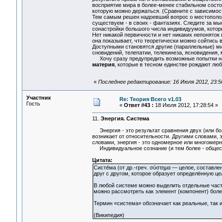
восприятие мира в более-менее стабильном состо
которую можно держаться. (Сравните с зависимос
Тем самым решен надоевший вопрос о местоположен
существуем - в своих - фантазиях. Следите за мы
сонастройки большого числа индивидуумов, котор
Нет никакой первичности и нет никаких непоняток 
она показывает, что теоретически можно сойтис
Доступными становятся другие (параллельные) м
сновидений, телепатии, телекинеза, ясновидения, ма
Хочу сразу предупредить возможные попытки наз
материя
, которые в тесном единстве рождают люб
«
Последнее редактирование: 16 Июля 2012, 23:5
Участник
Re: Теория Всего v1.03
Гость
«
Ответ #43 :
18 Июля 2012, 17:28:54 »
11.
Энергия. Система
Энергия - это результат сравнения двух (или бо
возникает от относительности. Другими словами, 
словами, энергия - это одномерное или многомерн
Индивидуальное сознание (и тем более - общест
Цитата:
Систе́ма (от др.-греч. σύστημα — целое, составл
друг с другом, которое образует определённую цел
В любой системе можно выделить отдельные час
можно рассмотреть как элемент (компонент) бол
Термин «система» обозначает как реальные, так и
(Википедия)