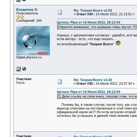
Владимир И.
Re: Теория Всего v1.03
Пользователь
«
Ответ #34 :
14 Июля 2012, 21:13:51 »
Сообщений: 184
Цитата: Pipa от 14 Июля 2012, 18:12:54
Обратите внимание, что название темы звучит ТО
Хорошо, с аргументами согласен - давайте, всё ж
если автору - есть, что еще сказать ...
по всеобъемлющей "
Теории Всего
"
Digital physics.ru
Участник
Re: Теория Всего v1.03
Гость
«
Ответ #35 :
14 Июля 2012, 23:37:34 »
Цитата: Pipa от 14 Июля 2012, 18:12:54
2) Дали ссылку на свою книгу, показав этим, что
Почему бы, в таком случае, после того, как стал
вкратце ответами на поставленные в этой теме во
официальной науки нет? Но если актуален второй в
хотелось бы услышать в данной теме мнение само
Участник