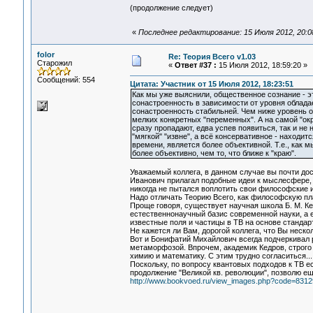
(продолжение следует)
«
Последнее редактирование: 15 Июля 2012, 20:0
folor
Re: Теория Всего v1.03
Старожил
«
Ответ #37 :
15 Июля 2012, 18:59:20 »
Сообщений: 554
Цитата: Участник от 15 Июля 2012, 18:23:51
Как мы уже выяснили, общественное сознание - э
сонастроенность в зависимости от уровня облад
сонастроенность стабильней. Чем ниже уровень о
мелких конкретных "переменных". А на самой "ок
сразу пропадают, едва успев появиться, так и не
"мягкой" "извне", а всё консервативное - находи
времени, является более объективной. Т.е., как м
более объективно, чем то, что ближе к "краю".
Уважаемый коллега, в данном случае вы почти до
Иванович прилагал подобные идеи к мыслесфере, к
никогда не пытался воплотить свои философские 
Надо отличать Теорию Всего, как философскую пла
Проще говоря, существует научная школа Б. М. Ке
естественнонаучный базис современной науки, а 
известные поля и частицы в ТВ на основе стандарт
Не кажется ли Вам, дорогой коллега, что Вы неск
Вот и Бонифатий Михайлович всегда подчеркивал
метаморфозой. Впрочем, академик Кедров, строго 
химию и математику. С этим трудно согласиться...
Поскольку, по вопросу квантовых подходов к ТВ е
продолжение "Великой кв. революции", позволю ещ
http://www.bookvoed.ru/view_images.php?code=8312