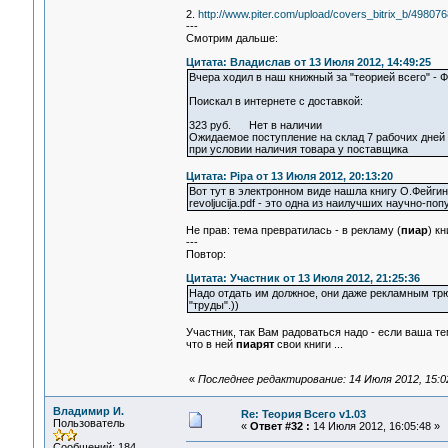
2.
http://www.piter.com/upload/covers_bitrix_b/498076
---
Смотрим дальше:
Цитата: Владислав от 13 Июля 2012, 14:49:25
Вчера ходил в наш книжный за "теорией всего" - Ф
Поискал в интернете с доставкой:
323 руб. Нет в наличии
Ожидаемое поступление на склад 7 рабочих дней
при условии наличия товара у поставщика
Цитата: Pipa от 13 Июля 2012, 20:13:20
Вот тут в электронном виде нашла книгу О.Фейгина
revoljucija.pdf - это одна из наилучших научно-по
Не прав: тема превратилась - в рекламу (
пиар
) кн
---
Повтор:
Цитата: Участник от 13 Июля 2012, 21:25:36
Надо отдать им должное, они даже рекламным трю
"труды".))
Участник, так Вам радоваться надо - если ваша т
что в ней
пиарят
свои книги ...
«
Последнее редактирование: 14 Июля 2012, 15:0
Владимир И.
Re: Теория Всего v1.03
Пользователь
«
Ответ #32 :
14 Июля 2012, 16:05:48 »
Сообщений: 184