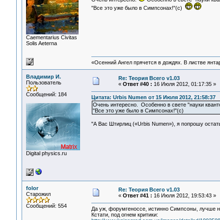
"Все это уже было в Симпсонах!"(с)
Сaementarius Civitas
Solis Aeterna
«Осенний Ангел прячется в дождях. В листве янтарн
Владимир И.
Re: Теория Всего v1.03
Пользователь
«
Ответ #40 :
16 Июля 2012, 01:17:35 »
Сообщений: 184
Цитата: Urbis Numen от 15 Июля 2012, 21:58:37
Очень интересно. Особенно в свете "науки кван
"Все это уже было в Симпсонах!"(с)
"А Вас Штирлиц («Urbis Numen»), я попрошу остать
Digital physics.ru
folor
Re: Теория Всего v1.03
Старожил
«
Ответ #41 :
16 Июля 2012, 19:53:43 »
Сообщений: 554
Да уж, форумгеноссе, истинно Симпсоны, лучше не
Кстати, под огнем критики: