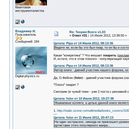
Квантовая
инструменталистка
Владимир И.
Re: Теория Всего v1.03
Пользователь
«
Ответ #31 :
14 Июля 2012, 13:38:50 »
Сообщений: 184
Цитата: Pipa от 14 Июля 2012, 08:13:36
Видите ли, если бы это был пиар, то он бы и состо
Какая "конкретика" ? Что мешает
пиарить
(
реклам
И, кстати, что в этом плохого - популяризация нау
Цитата: Pipa от 14 Июля 2012, 08:13:36
Автор книги - давний участник нашего форума, но 
Digital physics.ru
Да, О.Фейгин (
folor
) - давний участник форума (на
"Плохо" пиарит ?
Смотрим (в чужой теме - уже 2 поста с рекламой св
Цитата: folor от 10 Июля 2012, 19:27:38
Уважаемые коллеги, а целью данной книги являетс
1.
http://static.ozone.ru/multimedia/books_covers//10
---
Цитата: folor от 11 Июля 2012, 20:47:13
Ни один экстрасенс, никогда не превзошел уровен
артистами этого популярного жанра...