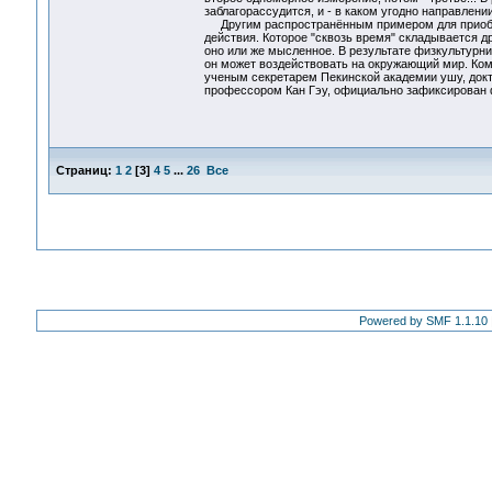
заблагорассудится, и - в каком угодно направлени
Другим распространённым примером для приобрет
действия. Которое "сквозь время" складывается д
оно или же мысленное. В результате физкультурни
он может воздействовать на окружающий мир. Кому
ученым секретарем Пекинской академии ушу, док
профессором Кан Гэу, официально зафиксирован ф
Страниц:
1
2
[
3
]
4
5
...
26
Все
Powered by SMF 1.1.10