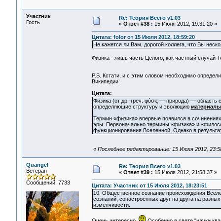
Участник
Re: Теория Всего v1.03
Гость
«
Ответ #38 :
15 Июля 2012, 19:31:20 »
Цитата: folor от 15 Июля 2012, 18:59:20
Не кажется ли Вам, дорогой коллега, что Вы нес
Физика - лишь часть Целого, как частный случай Те
P.S. Кстати, и с этим словом необходимо определ
Википедии:
Цитата:
Фи́зика (от др.-греч. φύσις — природа) — облас
определяющие структуру и эволюцию
материаль
Термин «физика» впервые появился в сочинениях
эры. Первоначально термины «физика» и «филос
функционирования Вселенной. Однако в результат
«
Последнее редактирование: 15 Июля 2012, 23:5
Quangel
Re: Теория Всего v1.03
Ветеран
«
Ответ #39 :
15 Июля 2012, 21:58:37 »
Сообщений: 7733
Цитата: Участник от 15 Июля 2012, 18:23:51
10. Общественное сознание происхождения Всел
сознаний, сонастроенных друг на друга на разны
изменчивости.
Очень интересно.
Особенно в свете "науки кв