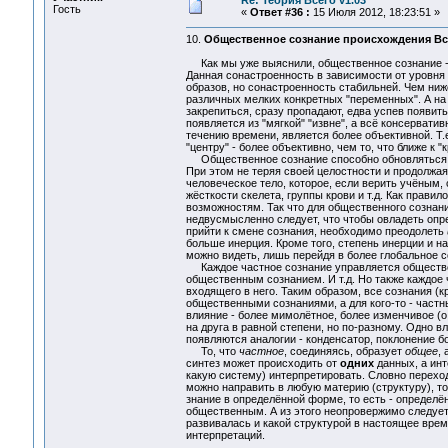
Re: Теория Всего v1.03
Гость
«
Ответ #36 :
15 Июля 2012, 18:23:51 »
10.
Общественное сознание происхождения В
Как мы уже выяснили, общественное сознание - э
Данная сонастроенность в зависимости от уровня
образов, но сонастроенность стабильней. Чем ниж
различных мелких конкретных "переменных". А на 
закрепиться, сразу пропадают, едва успев появит
появляется из "мягкой" "извне", а всё консервати
течению времени, является более объективной. Т.е
"центру" - более объективно, чем то, что ближе к "к
Общественное сознание способно обновляться. П
При этом не теряя своей целостности и продолжа
человеческое тело, которое, если верить учёным,
жёсткости скелета, группы крови и т.д. Как прави
возможностям. Так что для общественного сознани
недвусмысленно следует, что чтобы овладеть оп
прийти к смене сознания, необходимо преодолеть
больше инерция. Кроме того, степень инерции и н
можно видеть, лишь перейдя в более глобальное с
Каждое частное сознание управляется обществе
общественным сознанием. И т.д. Но также каждое
входящего в него. Таким образом, все сознания (
общественными сознаниями, а для кого-то - частн
влияние - более мимолётное, более изменчивое (о
на друга в равной степени, но по-разному. Одно в
появляются аналогии - конденсатор, поклонение бо
То, что
частное
, соединяясь, образует
общее
, 
синтез может происходить от
одних
данных, а инт
какую систему) интерпретировать. Словно переход
можно направить в любую материю (структуру), то
знание в определённой форме, то есть - определён
общественным. А из этого неопровержимо следует, 
развивалась и какой структурой в настоящее вре
интерпретаций.