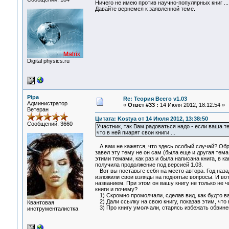
Ничего не имею против научно-популярных книг ...
Давайте вернемся к заявленной теме.
Digital physics.ru
Pipa
Re: Теория Всего v1.03
Администратор
«
Ответ #33 :
14 Июля 2012, 18:12:54 »
Ветеран
Цитата: Kostya от 14 Июля 2012, 13:38:50
Сообщений: 3660
Участник, так Вам радоваться надо - если ваша т
что в ней пиарят свои книги ...
А вам не кажется, что здесь особый случай? Обр
завел эту тему не он сам (была еще и другая тема
этими темами, как раз и была написана книга, в к
получила продолжение под версией 1.03.
Вот вы поставьте себя на место автора. Год назад
изложили свои взляды на поднятые вопросы. И вот
названием. При этом он вашу книгу не только не ч
книги и почему?
1) Скромно промолчали, сделав вид, как будто ва
2) Дали ссылку на свою книгу, показав этим, что
Квантовая
3) Про книгу умолчали, старясь избежать обвинен
инструменталистка