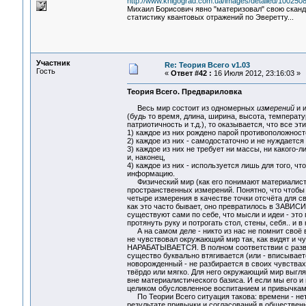
http://www.knigograd.com.ua/images/detailed/1002508
Михаил Борисович явно "материзовал" свою сканд
статистику квантовых отражений по Эверетту...
Участник
Re: Теория Всего v1.03
Гость
«
Ответ #42 :
16 Июля 2012, 23:16:03 »
Теория Всего. Предвариловка
Весь мир состоит из одномерных
измерений
и и
(будь то время, длина, ширина, высота, температу
патриотичность и т.д.), то оказывается, что все эт
1) каждое из них рождено парой противоположносте
2) каждое из них - самодостаточно и не нуждается
3) каждое из них не требует ни массы, ни какого-л
и, наконец,
4) каждое из них - используется лишь для того, 
информацию.
Физический мир (как его понимают материалисты
пространственных измерений. Понятно, что чтобы 
четыре измерения в качестве точки отсчёта для 
как это часто бывает, оно превратилось в ЗАВИС
существуют сами по себе, что мысли и идеи - это 
протянуть руку и потрогать стол, стены, себя.. и в
А на самом деле - никто из нас не помнит своё во
не чувствовал окружающий мир так, как видят и ч
НАРАБАТЫВАЕТСЯ. В полном соответствии с разви
существо буквально втягивается (или - вписывае
новорожденный - не разбирается в своих чувствах
твёрдо или мягко. Для него окружающий мир выгля
вне материалистического базиса. И если мы его и
целиком обусловленное воспитанием и привычками
По Теории Всего ситуация такова: времени - нет,
результате привычки и согласований в общественн