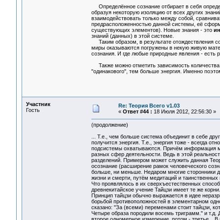
Определённое сознание отбирает в себя определ
образуя некоторую изоляцию от всех других знани
взаимодействовать только между собой, сравнива
предрасположенностью данной системы, её сформ
существующих элементов). Новые знания - это
ин
знаний (данных) в этой системе.
Таким образом, в результате отождествления соз
миры оказываются погружены в некую живую мате
сознания. И где любые природные явления - есть р
Также можно отметить зависимость количества э
"одинакового", тем больше энергия. Именно поэто
Участник
Re: Теория Всего v1.03
Гость
«
Ответ #44 :
18 Июля 2012, 22:56:30 »
(продолжение)
... Т.е., чем больше система объединит в себе д
получится энергия. Т.е., энергия тоже - всегда от
подсистемы охватываются. Причём информация мо
разных сфер деятельности. Ведь в этой реальности
разделений. Примером может служить данная Теори
осознание (расширение рамок человеческого созна
больше, ни меньше. Недаром многие сторонники д
жизни и смерти, путём медитаций и таинственных 
Что проявлялось в их сверхъестественных способ
древнекитайское учение Тайцзи имеет те же корни
Принцип тайцзи обычно выражается в идее неразр
борьбой противоположностей в элементарном одноме
сказано: "За (всеми) переменами стоит тайцзи, к
Четыре образа породили восемь триграмм." и т.д.
второе одномерное измерение, потом - третье... В