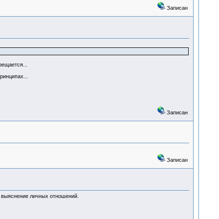
Записан
рещается...
ринципах...
Записан
Записан
ть выяснение личных отношений.