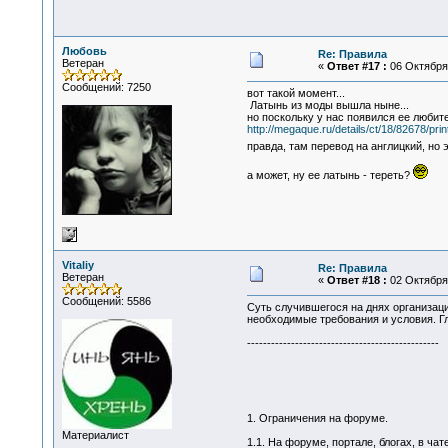
Любовь
Re: Правила
Ветеран
«
Ответ #17 :
06 Октября 
Сообщений: 7250
вот такой момент...
Латынь из моды вышла ныне...
но поскольку у нас появился ее любит
http://megaque.ru/details/ct/18/82678/prin
правда, там перевод на англицкий, но
а может, ну ее латынь - тереть?
Vitaliy
Re: Правила
Ветеран
«
Ответ #18 :
02 Октября 
Сообщений: 5586
Суть случившегося на днях организаци
необходимые требования и условия. Гл
------------------------------------------------
1. Ограничения на форуме.
Материалист
1.1. На форуме, портале, блогах, в ч