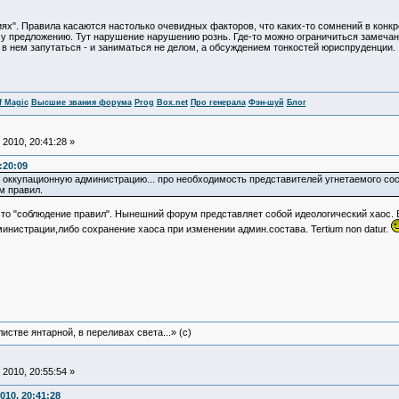
иях". Правила касаются настолько очевидных факторов, что каких-то сомнений в конкр
му предложению. Тут нарушение нарушению рознь. Где-то можно ограничиться замечани
в нем запутаться - и заниматься не делом, а обсуждением тонкостей юриспруденции.
f Magic
Высшие звания форума
Prog
Box.net
Про генерала
Фэн-шуй
Блог
2010, 20:41:28 »
:20:09
 оккупационную администрацию... про необходимость представителей угнетаемого сос
м правил.
сто "соблюдение правил". Нынешний форум представляет собой идеологический хаос. 
нистрации,либо сохранение хаоса при изменении админ.состава. Tertium non datur.
истве янтарной, в переливах света...» (c)
2010, 20:55:54 »
010, 20:41:28