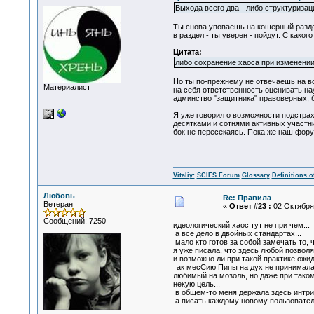
Выхода всего два - либо структуриза
Ты снова уповаешь на кошерный раздел
в раздел - ты уверен - пойдут. С како
Цитата:
либо сохранение хаоса при изменении
Но ты по-прежнему не отвечаешь на в
Материалист
на себя ответственность оценивать на
админство "защитника" правоверных, 
Я уже говорил о возможности подстра
десятками и сотнями активных участни
бок не пересекаясь. Пока же наш фору
Vitaliy:
SCIES Forum
Glossary
Definitions o
Любовь
Re: Правила
Ветеран
«
Ответ #23 :
02 Октября 
Сообщений: 7250
идеологический хаос тут не при чем...
а все дело в двойных стандартах...
мало кто готов за собой замечать то, ч
я уже писала, что здесь любой позволя
и возможно ли при такой практике ожид
так месСию Пипы на дух не принимала, 
любимый на мозоль, но даже при таком
некую цель...
в общем-то меня держала здесь интрига
а писать каждому новому пользователю 