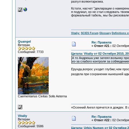
разгул волюнтаризма.
Кстати, насчет "декларации о намерен
я подумал, но не стал следовать твое
формальный табель, мы бы рисковали 
Vitaliy:
SCIES Forum
Glossary
Definitions o
Quangel
Re: Правила
Ветеран
«
Ответ #21 :
02 Октября 
Сообщений: 7733
Цитата: Vitaliy от 02 Октября 2010, 20
А то Андрюша уже затеял волынку про
из-за слабого контроля за соблюдение
Ерунда,вопрос уходит глубже,чем про
раздела при сохранении нынешней адми
Сaementarius Civitas Solis Aeterna
«Осенний Ангел прячется в дождях. В л
Vitaliy
Re: Правила
Ветеран
«
Ответ #22 :
02 Октября 
Сообщений: 5586
Цитата: Urbis Numen от 02 Октября 2