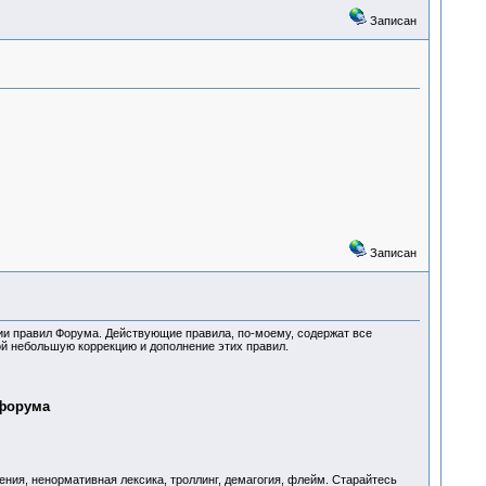
Записан
Записан
нии правил Форума. Действующие правила, по-моему, содержат все
ой небольшую коррекцию и дополнение этих правил.
 форума
ения, ненормативная лексика, троллинг, демагогия, флейм. Старайтесь