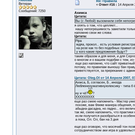
Любовь
Re: Правила
Ветеран
«
Ответ #16 :
14 Апреля 2
Сообщений: 7250
Ахимса
Цитата:
Вы (с Любой) вызомнили себя непогре
я опять о том, что цепляет...
нашу непогрешимость заметили только
напомню свои же слова:
Цитата:
Pipa
мдяа, прокол... есть условия регистрац
на розе как то без подобных правил об
у кого какие предложения будут?
таким образом и для меня, и для Серге
о многом и о вашем подобии с тем, из
еще раз напомню, что сайт приватный, 
потому, по правилам выношу бан прав
приветствуется, за пререкание с админ
Цитата: Oleg.Ol от 14 Апреля 2007, 0
Ахмса, Б, согласен, Б , иногда
Люблюненумативнуюлексику - типа б ё п
ну и чё?
?
ХХХХХХХХХ
еще раз смею напомнить - Мастер умеет
похоже, вам ближе манера общения, п
абыдна-дасадна, но ладно... его велич
так же, смею напомнить, что практики 
если получится разобраться в особенно
а пока, Ол. Ол, бан на 3 дня
еще раз оговорю, что мосячий тон поз
сотрудничеством аки игра в удовольст