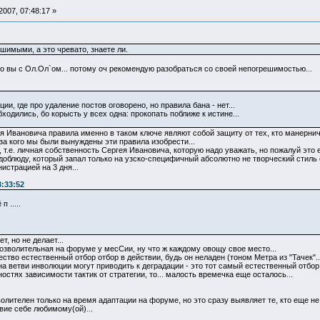
007, 07:48:17 »
шимыми, а это чревато, знаете ли.
 вы с Ол.Ол`ом... потому оч рекомендую разобраться со своей непогрешимостью...
ии, где про удаление постов оговорено, но правила бана - нет...
ходились, бо корысть у всех одна: прокопать поближе к истине...
я Ивановича правила именно в таком ключе являют собой защиту от тех, кто манерничае
-за кого мы были вынуждены эти правила изобрести...
т.е. личная собственность Сергея Ивановича, которую надо уважать, но пожалуй это е
доблюду, который запал только на узско-специфичный абсолютно не творческий стиль
истрацией на 3 дня...
3:33:52
 .....
, но не делает...
озволительная на форуме у месСии, ну что ж каждому овощу свое место...
ество естественный отбор отбор в действии, будь он неладен (тоном Метра из "Тачек"..
на ветви инволюции могут приводить к деградации - это тот самый естественный отбор
стях зависимости тактик от стратегии, то... малость времечка еще осталось...
волителен только на время адаптации на форуме, но это сразу выявляет те, кто еще 
вие себе любимому(ой)...