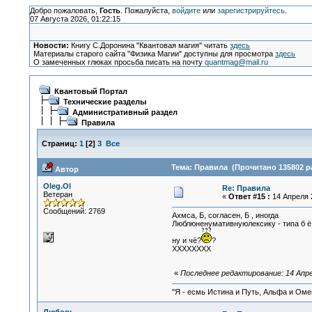
Добро пожаловать,
Гость
. Пожалуйста,
войдите
или
зарегистрируйтесь
.
07 Августа 2026, 01:22:15
Новости:
Книгу С.Доронина "Квантовая магия" читать
здесь
Материалы старого сайта "Физика Магии" доступны для просмотра
здесь
О замеченных глюках просьба писать на почту
quantmag@mail.ru
Квантовый Портал
Технические разделы
Административный раздел
Правила
Страниц:
1
[
2
]
3
Все
Тема: Правила (Прочитано 135802 р
Автор
Oleg.Ol
Re: Правила
Ветеран
«
Ответ #15 :
14 Апреля 2
Сообщений: 2769
Ахмса, Б, согласен, Б , иногда
Люблюненумативнуюлексику - типа б ё п 
ну и чё?
?
ХХХХХХХХ
«
Последнее редактирование: 14 Апре
"Я - есмь Истина и Путь, Альфа и Омега