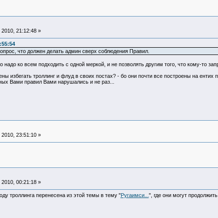
2010, 21:12:48 »
:55:54
опрос, что должен делать админ сверх соблюдения Правил.
о надо ко всем подходить с одной меркой, и не позволять другим того, что кому-то зап
ны избегать троллинг и флуд в своих постах? - бо они почти все построены на ентих п
ых Вами правил Вами нарушались и не раз...
2010, 23:51:10 »
2010, 00:21:18 »
воду троллинга перенесена из этой темы в тему "
Ругаимси...
", где они могут продолжи