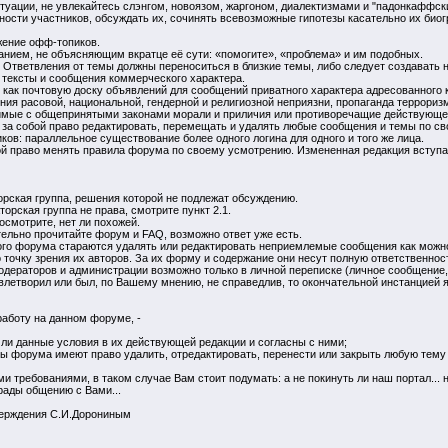
туации, не увлекайтесь слэнгом, новоязом, жаргоном, диалектизмами и "падонкаффск
чности участников, обсуждать их, сочинять всевозможные гипотезы касательно их би
жение офф-топиков.
ванием, не объясняющим вкратце её сути: «помогите», «проблема» и им подобных.
 Ответвления от темы должны переноситься в близкие темы, либо следует создавать 
 тексты и сообщения коммерческого характера.
как почтовую доску объявлений для сообщений приватного характера адресованного ко
ния расовой, национальной, гендерной и религиозной неприязни, пропаганда террориз
тимые с общепринятыми законами морали и приличия или противоречащие действующе
 за собой право редактировать, перемещать и удалять любые сообщения и темы по с
ков: параллельное существование более одного логина для одного и того же лица.
ой право менять правила форума по своему усмотрению. Измененная редакция вступает
орская группа, решения которой не подлежат обсуждению.
торская группа не права, смотрите пункт 2.1.
осмотрите, нет ли похожей.
тельно прочитайте форум и FAQ, возможно ответ уже есть.
ого форума стараются удалять или редактировать неприемлемые сообщения как можн
точку зрения их авторов. За их форму и содержание они несут полную ответственнос
одераторов и администрации возможно только в личной переписке (личное сообщение,
овлетворил или был, по Вашему мнению, не справедлив, то окончательной инстанцией
работу на данном форуме, -
ли данные условия в их действующей редакции и согласны с ними;
ры форума имеют право удалить, отредактировать, перенести или закрыть любую тем
и требованиями, в таком случае Вам стоит подумать: а не покинуть ли наш портал..
рады общению с Вами...
верждения С.И.Дорониным