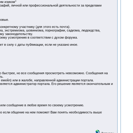
им изиком"
ографий, личной или профессиональной деятельности за пределами
новые.
нкретному участнику (для этого есть почта).
ма, экстремизма, шовинизма, порнографии, садизма, людоедства,
му законодательству.
воему усмотрению в соответствии с духом форума.
 в силу с даты публикации, если не указано иное.
о быстрее, но все сообщения просмотреть невозможно. Сообщения на
ть.
 емейл) или в жалобе, направленной администрации портала.
 является администратор портала. Его решение является окончательным и
у или сообщение в любое время по своему усмотрению.
. но если общение на нем поможет Вам понять необходимость выше