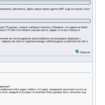
овалились абсолютно. Даже самые яркие адепты КМГ туда не пошли. А вот
их? Я думаю, следует наоборот вписать в Правила, что админ не берет
ных? Я тебе этот вопрос уже раз шесть задаю. А ты все тянешь в
личение же числа админов целесообразно на громадных форумах с
х. Админы бы просто поделили между собой разделы и работали бы бок о
Записан
админов?
 скабрезностей в адрес любого, кто даже ненароком наступает на его на
ого пути, каждый из которых по мнению Пипы должны быть заточены под