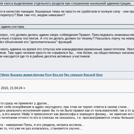
ция хаоса выделением отдельного раздела при сохранении нынешней администрации,
 в качестве панацеи. Кошерные темы не просто не сработали в полную силу - они пр
го перепугу? Вам там что, медом намазано?
 админ.состава.
опрос, что должен делать админ сверх соблюдения Правил. Преследовать инакомыслящ
учную сторону постингов. А что он делать должен по-твоему? Насылать порчу на невер
без объяснения его "дополнительных" функций.
ховать админа на время его отпуска или командировки временным заместителем. Уве
ков. Там один человек просто не справился бы... тем более, на общественных начала
м находится где-то в районе десятка активных участников.
f Magic
Высшие звания форума
Prog
Box.net
Про генерала
Фэн-шуй
Блог
2010, 21:04:24 »
то сразу не приемлет у других...
ет себе оскорбление в адрес неугодного, при этом не терпит ответа в своем стиле...
ать реального исполнения каких бы то ни было правил как от пользователей, так и от 
а его аналог Vitaliy`я превозносит как философа и знающего физику... не замечая его
 почитании отчего-то его в списках не оказалось, т.е. просматриваются этапы больш
 - намерение Пипы, я его увидела, интрига иссякла...
то, что уже не раз излагалось, становится скучно...