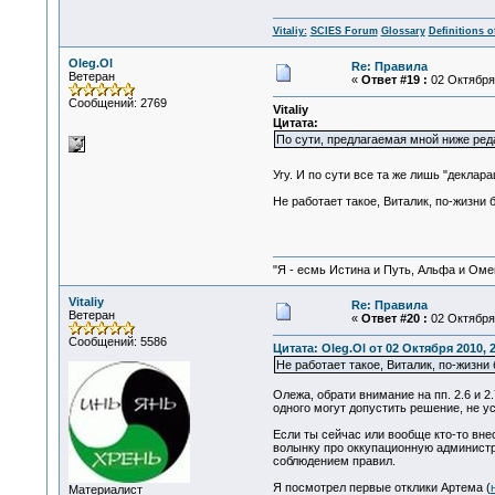
Vitaliy:
SCIES Forum
Glossary
Definitions o
Oleg.Ol
Re: Правила
Ветеран
«
Ответ #19 :
02 Октября 
Сообщений: 2769
Vitaliy
Цитата:
По сути, предлагаемая мной ниже ред
Угу. И по сути все та же лишь "деклар
Не работает такое, Виталик, по-жизни
"Я - есмь Истина и Путь, Альфа и Омега
Vitaliy
Re: Правила
Ветеран
«
Ответ #20 :
02 Октября 
Сообщений: 5586
Цитата: Oleg.Ol от 02 Октября 2010, 
Не работает такое, Виталик, по-жизн
Олежа, обрати внимание на пп. 2.6 и 2
одного могут допустить решение, не у
Если ты сейчас или вообще кто-то вн
волынку про оккупационную администра
соблюдением правил.
Я посмотрел первые отклики Артема (
Материалист