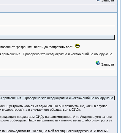
Записан
апазоне от "разрешить всё" и до "запретить всё".
ты применения. Проверено это неоднократно и исключений не обнаружено.
Записан
нты применения. Проверено это неоднократно и исключений не обнаружено.
аешь устроить колхоз из админов. Но они точно так же, как и в случае
и модератором), а в случае чего обращаться к СИДу.
ую редакцию предлагаем СИДу на рассмотрение. А то Андрюша уже затеял
троже соблюдать. Наши неприятности - именно из-за слабого контроля за
 их необходимости. Но это, на мой взгляд, неконструктивно. И полный