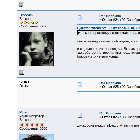
Любовь
Re: Правила
Ветеран
«
Ответ #24 :
02 Октября 
Сообщений: 7250
Цитата: Vitaliy от 02 Октября 2010, 20
Но ты по-прежнему не отвечаешь на в
сверх не надо ничего соблюдать, прост
и еще мне оч интересно, как Вы намере
да собственно, все пункты предложенн
боюсь - это начало конца...
SiDiеz
Re: Правила
Гость
«
Ответ #25 :
02 Октября 
Pipa
Re: Правила
Администратор
«
Ответ #26 :
03 Октября 
Ветеран
Дискуссия между SiDiеz с Vitaliy по по
Сообщений: 3660