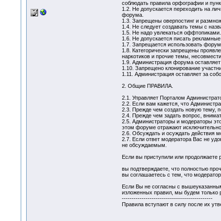
соблюдать правила орфографии и пунк
1.2. Не допускается переходить на ли
форума.
1.3. Запрещены оверпостинг и размно
1.4. Не следует создавать темы с наз
1.5. Не надо увлекаться оффтопиками.
1.6. Не допускается писать рекламные
1.7. Запрещается использовать форум 
1.8. Категорически запрещены проявле
наркотиков и прочие темы, несовмес
1.9. Администрация форума оставляет
1.10. Запрещено клонирование участни
1.11. Администрация оставляет за соб
2. Общие ПРАВИЛА.
2.1. Управляет Порталом Администрат
2.2. Если вам кажется, что Администра
2.3. Прежде чем создать новую тему, п
2.4. Прежде чем задать вопрос, внима
2.5. Администраторы и модераторы эт
этом форуме отражают исключительно 
2.6. Обсуждать и осуждать действия м
2.7. Если ответ модератора Вас не уд
не обсуждаемым.
Если вы приступили или продолжаете 
вы подтверждаете, что полностью проч
вы соглашаетесь с тем, что модерато
Если Вы не согласны с вышеуказанным
изложенных правил, мы будем только 
----------------------------------------------
Правила вступают в силу после их ут