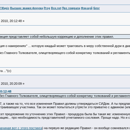
f Magic
Высшие звания форума
Prog
Box.net
Про генерала
Фэн-шуй
Блог
2010, 20:12:48 »
акция представляет собой небольшую коррекцию и дополнение этих правил.
ация о намерениях" ... которую кжадый может трактовать в меру собственной дури в ди
 без Главного Толкователя, олицетворяющего собой конкретику толкований и регламен
 ..."(с)
2010, 20:20:09 »
20:12:48
и без Главного Толкователя, олицетворяющего собой конкретику толкований и регламе
.7, а также на то, что все изменения Правил должны утверждаться СИДом. А ты предлаг
страивающее участника. Так он может попытаться утрясти это приватно с админом (ил
есет предложение по уточнению этих Правил - процедура была бы такая же: измененн
цию... про необходимость представителей угнетаемого сословия. Проще надо. Но и с
начиная вот с этого постинга
) на первую же редакцию Правил - он вообще сомневался в