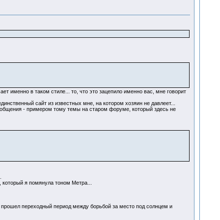
т именно в таком стиле... то, что это зацепило именно вас, мне говорит
динственный сайт из известных мне, на котором хозяин не давлеет...
 общения - примером тому темы на старом форуме, который здесь не
.
, который я помянула тоном Метра...
не прошел переходный период между борьбой за место под солнцем и