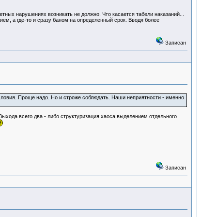
етных нарушениях возникать не должно. Что касается табели наказаний...
ем, а где-то и сразу баном на определенный срок. Вводя более
Записан
ловия. Проще надо. Но и строже соблюдать. Наши неприятности - именно
Выхода всего два - либо структуризация хаоса выделением отдельного
Записан