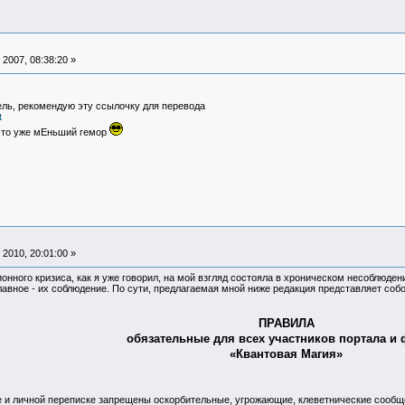
2007, 08:38:20 »
ель, рекомендую эту ссылочку для перевода
t
 это уже мЕньший гемор
2010, 20:01:00 »
онного кризиса, как я уже говорил, на мой взгляд состояла в хроническом несоблюде
авное - их соблюдение. По сути, предлагаемая мной ниже редакция представляет соб
ПРАВИЛА
обязательные для всех участников портала и
«Квантовая Магия»
ате и личной переписке запрещены оскорбительные, угрожающие, клеветнические сообщ