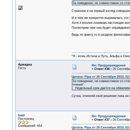
За поведение, не совместимое со ст
Странное и на первый взгляд соверше
И в чем же конкретно выражалась эта
Хотя я вполне понимаю настоящие мот
Посмотрим чем она будет оправдыват
Ведь по факту то в разделе философии
"Я - есмь Истина и Путь, Альфа и Омега
Ариадна
Re: Предупреждения
Гость
«
Ответ #36 :
26 Сентября
Цитата: Pipa от 26 Сентября 2010, 02
За поведение, не совместимое со ста
чтения".
Недельный срок дается на обжалова
Сучка, отменяй своё решение пока ни п
bald
Re: Предупреждения
Постоялец
«
Ответ #37 :
26 Сентября
Сообщений: 454
Цитата: Pipa от 26 Сентября 2010, 02