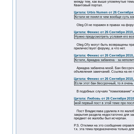
между тем, как выше упомянутые темы 
Квантовый портал.
Цитата: Urbis Numen от 26 Сентября 
Кстати не понял в чем вообще суть ко
Oleg.Ol не поражен в правах на форум
Цитата: Феникс от 26 Сентября 2010,
Нужно предусмотреть условия его воз
Oleg.Ol'у могут быть возвращены права
приличествует форуму, а что нет.
Цитата: Феникс от 26 Сентября 2010,
Кстати, Ариадна забанена - за неполи
Ариадна забанена мной. Бан бессрочны
объявления замечаний. Ссылка на ее п
Цитата: Феникс от 26 Сентября 2010,
Если этот бан бессрочный, то я очень
В подобных случаях "помилование" нев
Цитата: Любовь от 26 Сентября 2010,
мой первый пост в этой теме про посл
Пост Владислава удалила я по жалобе 
закрытия раздела недостаточно для за
предмет ее жалобы был исчерпан.
P.S. Отклики на это сообщение оправл
т.к. эта тема предназначена только д