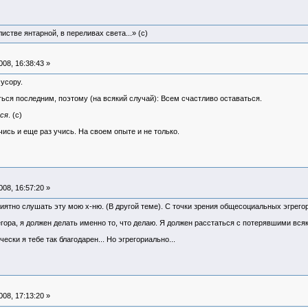
истве янтарной, в переливах света...» (c)
08, 16:38:43 »
усору.
ься последним, поэтому (на всякий случай): Всем счастливо оставаться.
ся
. (с)
чись и еще раз учись. На своем опыте и не только.
08, 16:57:20 »
иятно слушать эту мою х-ню. (В другой теме). С точки зрения общесоциальных эгрегор
егора, я должен делать именно то, что делаю. Я должен расстаться с потерявшими вся
ески я тебе так благодарен... Но эгрегориально...
08, 17:13:20 »