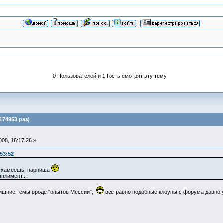
0 Пользователей и 1 Гость смотрят эту тему.
74953 раз)
08, 16:17:26 »
53:52
 - хамеешь, парниша
плимент...
лишние темы вроде "опытов Мессии",
все-равно подобные клоуны с форума давно 