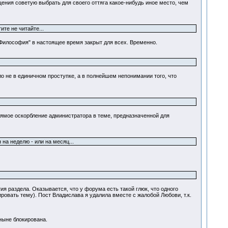
ения советую выбрать для своего оттяга какое-нибудь иное место, чем
те не читайте...
 "Философия" в настоящее время закрыт для всех. Временно.
ло не в единичном проступке, а в полнейшем непонимании того, что
прямое оскорбление администратора в теме, предназначенной для
на неделю - или на месяц...
я раздела. Оказывается, что у форума есть такой глюк, что одного
ровать тему). Пост Владислава я удалила вместе с жалобой Любови, т.к.
ныне блокирована.