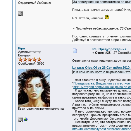
За поведение, не совместимое со ст
Одержимый Любовью
Пипа, а как насчет аргументации? Или
P.S. Устала, наверно.
«
Последнее редактирование: 26 Сент
Постоянно сознавать то, чему проти
Действуй в соответствии с принципам
Pipa
Re: Предупреждения
Администратор
«
Ответ #38 :
27 Сентября
Ветеран
Отвечаю на накопившиеся за сутки во
Сообщений: 3660
Цитата: Oleg.Ol от 26 Сентября 2010,
И в чем же конкретно выражалась эта
Вам ставится в вину недостойное мод
"
Правда матка. Владислав vs местное 
"
КВН: материя первична как рыба об ле
Я допускаю, что на каких-то других ф
подобного рода вещи, но и является их
самовыражению на форуме в таких фор
Более того, Oleg.Ol, судя по его во
А раз так, то быть модератором разде
пристало быть таким.
Квантовая инструменталистка
Я не сторонница жестких мер, но где
беспредел. Причем прекратить его я мо
того, чтобы Доронин мог бы ознакомит
Несмотря на то, что отстранение Oleg
представления о том, что на форуме до
http://fdi.communityhost.ru/thread/?thr