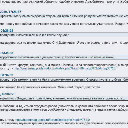
представляют как раз яркий образчик подобного уровня. А любителям такого типа общ
2010, 17:23:57
нфликта,Олегу была выделена отдельная тема в Общем разделе,хотите читайте,не хоти
е - они у него сейчас в точности такие же, как у всех остальных участников. Раздел
 04:26:21
вращения. Возможно ли оно и в каком случае?
 модератора не иначе, как лично С.И.Дорониным. Я же этого делать не стану, т.к. де
 06:34:33
ткорректные высказывания в данной теме. (Неизвестно кем - но явно не мной).
й. Читать форум, как гость, она может. Причем, не за "неполиткорректность", а за 
ост тут -
http://quantmag.ppole.ru/forum/index.php?topic=66.msg38716#msg38716
 06:34:33
 прошу тебя заменить его на бан с ограничением времени. Скажем, пусть это будет бан 
озможно без принесения извинений. Мой e-mail открыт для гостей.
 16:06:53
едний пост Владислава тоже исчез, я именно его имела ввиду уже во втором посте...
Любови на то, что он отредактировал (значительно дополнив) свой пост после закрыти
прета редактировать в нем свои сообщения - следовало повесить еще и замок (заблоки
ять в тему
http://quantmag.ppole.ru/forum/index.php?topic=764.0
ля объявлений администрации и возможность писать в нее для обычных пользователей 