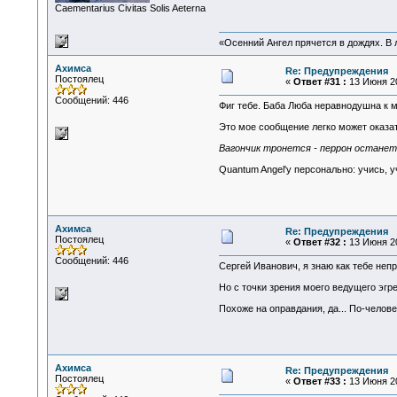
Сaementarius Civitas Solis Aeterna
«Осенний Ангел прячется в дождях. В л
Ахимса
Re: Предупреждения
Постоялец
«
Ответ #31 :
13 Июня 20
Сообщений: 446
Фиг тебе. Баба Люба неравнодушна к м
Это мое сообщение легко может оказат
Вагончик тронется - перрон останет
Quantum Angel'у персонально: учись, у
Ахимса
Re: Предупреждения
Постоялец
«
Ответ #32 :
13 Июня 20
Сообщений: 446
Сергей Иванович, я знаю как тебе непр
Но с точки зрения моего ведущего эгр
Похоже на оправдания, да... По-человеч
Ахимса
Re: Предупреждения
Постоялец
«
Ответ #33 :
13 Июня 20