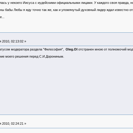
илась у некоего Иисуса с иудейскими официальными лицами. У каждого своя правда, но
ны бабы Любы я жду точно так же, как и упомянутый духовный лидер ждал известно отк
...
 2010, 02:13:02 »
атусом модератора раздела "Философия",
Oleg.Ol
отстранен мною от полномочий моде
ие моего решения перед С.И.Дорониным.
 2010, 02:24:21 »