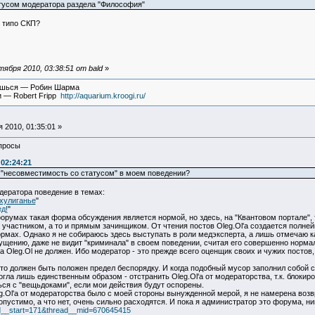
атусом модератора раздела "Философия"
, типо СКП?
ября 2010, 03:38:51 от bald
»
вишься — Робин Шарма
и — Robert Fripp
http://aquarium.kroogi.ru/
 2010, 01:35:01 »
просы
 02:24:21
 "несовместимость со статусом" в моем поведении?
ератора поведение в темах:
хулиганье
"
д!
"
орумах такая форма обсуждения является нормой, но здесь, на "Квантовом портале", 
 участником, а то и прямым зачинщиком. От чтения постов Oleg.Ol'а создается полнейш
мах. Однако я не собираюсь здесь выступать в роли медэксперта, а лишь отмечаю к
змущению, даже не видит "криминала" в своем поведении, считая его совершенно нор
ла Oleg.Ol не должен. Ибо модератор - это прежде всего оценщик своих и чужих посто
-то должен быть положен предел беспорядку. И когда подобный мусор заполнил собой
гла лишь единственным образом - отстранить Oleg.Ol'а от модераторства, т.к. блокир
ься с "вещьдоками", если мои действия будут оспорены.
.Ol'а от модераторства было с моей стороны вынужденной мерой, я не намерена возвр
пустимо, а что нет, очень сильно расходятся. И пока я администратор это форума, ник
ead__start=171&thread__mid=670645415