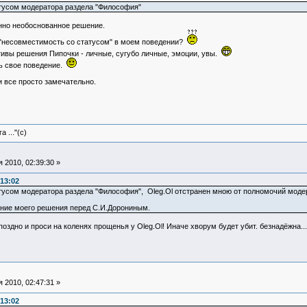
атусом модератора раздела "Философия"
нно необоснованное решение.
 "несовместимость со статусом" в моем поведении?
ивы решения Пипочки - личные, сугубо личные, эмоции, увы.
ь свое поведение.
 все просто замечательно.
 ..."(с)
 2010, 02:39:30 »
:13:02
тусом модератора раздела "Философия", Oleg.Ol отстранен мною от полномочий модер
ние моего решения перед С.И.Дорониным.
оздно и проси на коленях прощенья у Oleg.Ol! Иначе хворум будет убит. безнадёжна...
 2010, 02:47:31 »
:13:02