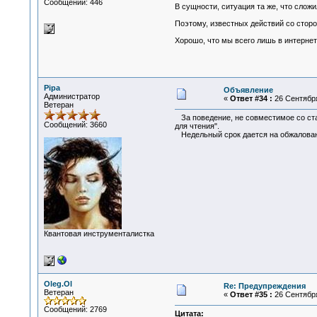
Сообщений: 446
В сущности, ситуация та же, что слож
Поэтому, известных действий со сторо
Хорошо, что мы всего лишь в интернете
Pipa
Объявление
Администратор
«
Ответ #34 :
26 Сентября
Ветеран
За поведение, не совместимое со ст
Сообщений: 3660
для чтения".
Недельный срок дается на обжалован
Квантовая инструменталистка
Oleg.Ol
Re: Предупреждения
Ветеран
«
Ответ #35 :
26 Сентября
Сообщений: 2769
Цитата: