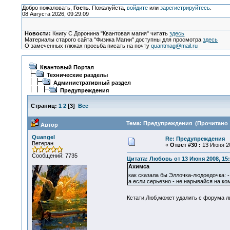
Добро пожаловать,
Гость
. Пожалуйста,
войдите
или
зарегистрируйтесь
.
08 Августа 2026, 09:29:09
Новости:
Книгу С.Доронина "Квантовая магия" читать
здесь
Материалы старого сайта "Физика Магии" доступны для просмотра
здесь
О замеченных глюках просьба писать на почту
quantmag@mail.ru
Квантовый Портал
Технические разделы
Административный раздел
Предупреждения
Страниц:
1
2
[
3
]
Все
Тема: Предупреждения (Прочитано 1
Автор
Quangel
Re: Предупреждения
Ветеран
«
Ответ #30 :
13 Июня 20
Сообщений: 7735
Цитата: Любовь от 13 Июня 2008, 15:
Ахимса
как сказала бы Эллочка-людоедочка:
а если серьезно - не нарывайся на ком
Кстати,Люб,может удалить с форума 