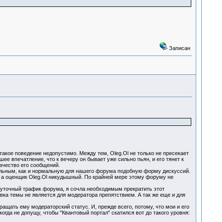
Записан
такое поведение недопустимо. Между тем, Oleg.Ol не только не пресекает
ее впечатление, что к вечеру он бывает уже сильно пьян, и его тянет к
ачество его сообщений.
мальным, как и нормальную для нашего форума подобную форму дискуссий.
в, а оценщик Oleg.Ol никудышный. По крайней мере этому форуму не
 суточный трафик форума, я сочла необходимым прекратить этот
овка темы не является для модератора препятствием. А так же еще и для
ащать ему модераторский статус. И, прежде всего, потому, что мои и его
огда не допущу, чтобы "Квантовый портал" скатился вот до такого уровня: