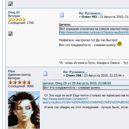
Oleg.Ol
Re: Ругаимси...
Ветеран
«
Ответ #93 :
23 Августа 2010, 21
Сообщений: 2769
Цитата:
Вот хорошая ссылочка на список научно-попу
http://www.bookmate.ru/search?query
Нифигасе, настрогал то! Да так быстро!
Вот это плодовитость - снимаю шляпу
"Я - есмь Истина и Путь, Альфа и Омега ..."(с)
Pipa
Re: Ругаимси...
Администратор
«
Ответ #94 :
23 Августа 2010, 21:23:44 »
Ветеран
Цитата: Oleg.Ol от 23 Августа 2010, 21:08:53
Сообщений: 3660
Вот это плодовитость - снимаю шляпу
О! Это еще не всё! Еще почти столько же написано им п
http://www.bookmate.ru/search?
query=authors%3A+%D0%90%D1%80%D1%81%D0%
И мне так обидно на этот псевдоним - лучше было, если 