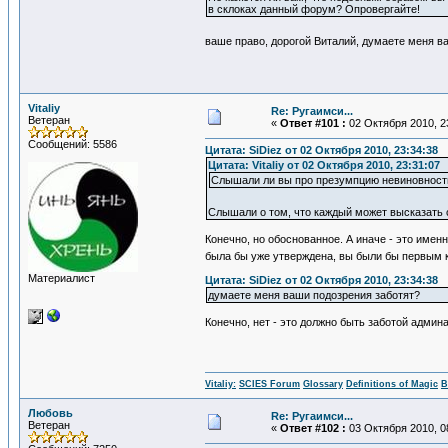
в склоках данный форум? Опровергайте!
ваше право, дорогой Виталий, думаете меня 
Vitaliy
Re: Ругаимси...
Ветеран
«
Ответ #101 :
02 Октября 2010, 2
Сообщений: 5586
Цитата: SiDiеz от 02 Октября 2010, 23:34:38
Цитата: Vitaliy от 02 Октября 2010, 23:31:07
Слышали ли вы про презумпцию невиновност
Слышали о том, что каждый может высказать 
Конечно, но обоснованное. А иначе - это имен
была бы уже утверждена, вы были бы первым 
Материалист
Цитата: SiDiеz от 02 Октября 2010, 23:34:38
думаете меня ваши подозрения заботят?
Конечно, нет - это должно быть заботой админа
Vitaliy:
SCIES Forum
Glossary
Definitions of Magic
В
Любовь
Re: Ругаимси...
Ветеран
«
Ответ #102 :
03 Октября 2010, 0