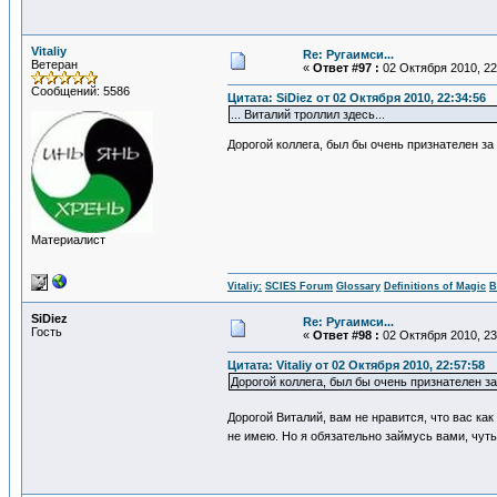
Vitaliy
Re: Ругаимси...
Ветеран
«
Ответ #97 :
02 Октября 2010, 22
Сообщений: 5586
Цитата: SiDiеz от 02 Октября 2010, 22:34:56
... Виталий троллил здесь...
Дорогой коллега, был бы очень признателен за
Материалист
Vitaliy:
SCIES Forum
Glossary
Definitions of Magic
В
SiDiеz
Re: Ругаимси...
Гость
«
Ответ #98 :
02 Октября 2010, 23
Цитата: Vitaliy от 02 Октября 2010, 22:57:58
Дорогой коллега, был бы очень признателен з
Дорогой Виталий, вам не нравится, что вас ка
не имею. Но я обязательно займусь вами, чут