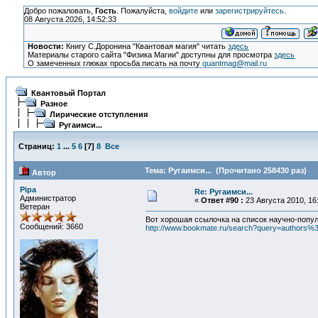
Добро пожаловать,
Гость
. Пожалуйста,
войдите
или
зарегистрируйтесь
.
08 Августа 2026, 14:52:33
Новости:
Книгу С.Доронина "Квантовая магия" читать
здесь
Материалы старого сайта "Физика Магии" доступны для просмотра
здесь
О замеченных глюках просьба писать на почту
quantmag@mail.ru
Квантовый Портал
Разное
Лирические отступления
Ругаимси...
Страниц:
1
...
5
6
[
7
]
8
Все
Тема: Ругаимси... (Прочитано 258430 раз)
Автор
Pipa
Re: Ругаимси...
Администратор
«
Ответ #90 :
23 Августа 2010, 16
Ветеран
Вот хорошая ссылочка на список научно-попу
Сообщений: 3660
http://www.bookmate.ru/search?query