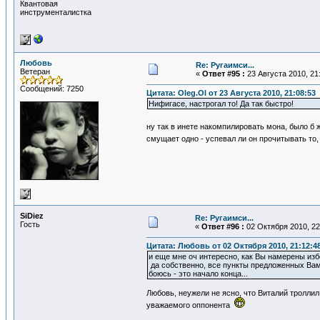
Квантовая
инструменталистка
Любовь
Re: Ругаимси...
Ветеран
«
Ответ #95 :
23 Августа 2010, 21
Сообщений: 7250
Цитата: Oleg.Ol от 23 Августа 2010, 21:08:53
Нифигасе, настрогал то! Да так быстро!
ну так в инете накомпилировать мона, было б
смущает одно - успевал ли он прочитывать то, 
SiDiеz
Re: Ругаимси...
Гость
«
Ответ #96 :
02 Октября 2010, 22
Цитата: Любовь от 02 Октября 2010, 21:12:4
и еще мне оч интересно, как Вы намерены избе
да собственно, все пункты предложенных Вам
боюсь - это начало конца...
Любовь, неужели не ясно, что Виталий троллил
уважаемого оппонента