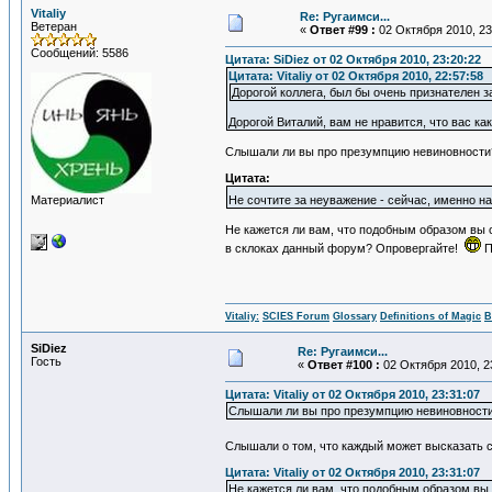
Vitaliy
Re: Ругаимси...
Ветеран
«
Ответ #99 :
02 Октября 2010, 23
Сообщений: 5586
Цитата: SiDiеz от 02 Октября 2010, 23:20:22
Цитата: Vitaliy от 02 Октября 2010, 22:57:58
Дорогой коллега, был бы очень признателен з
Дорогой Виталий, вам не нравится, что вас ка
Слышали ли вы про презумпцию невиновности
Цитата:
Материалист
Не сочтите за неуважение - сейчас, именно н
Не кажется ли вам, что подобным образом вы 
в склоках данный форум? Опровергайте!
П
Vitaliy:
SCIES Forum
Glossary
Definitions of Magic
В
SiDiеz
Re: Ругаимси...
Гость
«
Ответ #100 :
02 Октября 2010, 2
Цитата: Vitaliy от 02 Октября 2010, 23:31:07
Слышали ли вы про презумпцию невиновност
Слышали о том, что каждый может высказать с
Цитата: Vitaliy от 02 Октября 2010, 23:31:07
Не кажется ли вам, что подобным образом вы