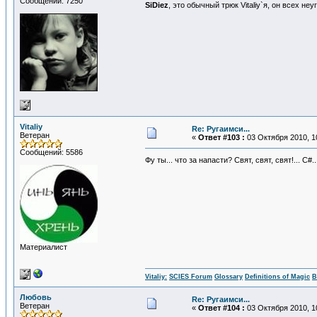
Сообщений: 7250
SiDiеz
, это обычный трюк Vitaliy`я, он всех не
Vitaliy
Re: Ругаимси...
Ветеран
«
Ответ #103 :
03 Октября 2010, 1
Сообщений: 5586
Фу ты... что за напасти? Свят, свят, свят!... 
Материалист
Vitaliy:
SCIES Forum
Glossary
Definitions of Magic
В
Любовь
Re: Ругаимси...
Ветеран
«
Ответ #104 :
03 Октября 2010, 1