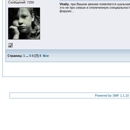
Сообщений: 7250
Vitaliy
, при Вашем рвении появляется шальная 
это не про семью и отвлеченную специальность
форуме...
Страниц:
1
...
5
6
[
7
]
8
Все
Powered by SMF 1.1.10