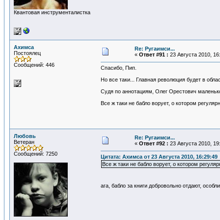
Квантовая инструменталистка
Ахимса
Re: Ругаимси...
Постоялец
«
Ответ #91 :
23 Августа 2010, 16
Сообщений: 446
Спасибо, Пип.
Но все таки... Главная революция будет в обла
Судя по аннотациям, Олег Орестович маленько н
Все ж таки не бабло ворует, о котором регуляр
Любовь
Re: Ругаимси...
Ветеран
«
Ответ #92 :
23 Августа 2010, 19
Сообщений: 7250
Цитата: Ахимса от 23 Августа 2010, 16:29:49
Все ж таки не бабло ворует, о котором регуля
ага, бабло за книги добровольно отдают, особ