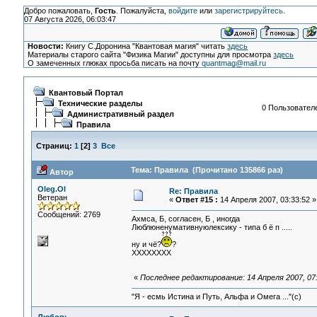
Добро пожаловать,
Гость
. Пожалуйста,
войдите
или
зарегистрируйтесь
.
07 Августа 2026, 06:03:47
Новости:
Книгу С.Доронина "Квантовая магия" читать
здесь
Материалы старого сайта "Физика Магии" доступны для просмотра
здесь
О замеченных глюках просьба писать на почту
quantmag@mail.ru
Квантовый Портал
Технические разделы
0 Пользователе
Административный раздел
Правила
Страниц:
1
[
2
]
3
Все
Тема: Правила (Прочитано 135866 раз)
Автор
Oleg.Ol
Re: Правила
Ветеран
«
Ответ #15 :
14 Апреля 2007, 03:33:52 »
Сообщений: 2769
Ахмса, Б, согласен, Б , иногда
Люблюненумативнуюлексику - типа б ё п .....
ну и чё?
?
ХХХХХХХХ
«
Последнее редактирование: 14 Апреля 2007, 07
"Я - есмь Истина и Путь, Альфа и Омега ..."(с)