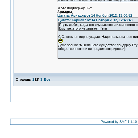
а это подтверждение:
Ариадна
,
Цитата: Ариадна от 14 Ноября 2012, 13:00:52
Цитата: Корнак7 от 14 Ноября 2012, 12:48:48
Ртуть любит, когда его слушаются и извиняются п
Ему так этого не хватает! Гыы
С Олегом он верно угадал. Надо пользоваться си
Даже звание "мыслящего существа" придурку Ртут
общественности и не продемонстрировал).
Страниц:
1
[
2
]
3
Все
Powered by SMF 1.1.10