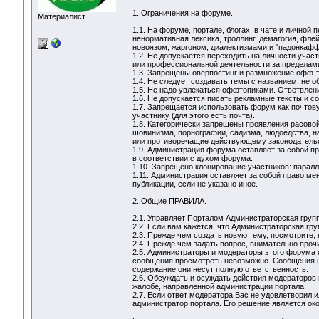
1. Ограничения на форуме.
Материалист
1.1. На форуме, портале, блогах, в чате и лично
ненормативная лексика, троллинг, демагогия, фле
новоязом, жаргоном, диалектизмами и "падонкаф
1.2. Не допускается переходить на личности учас
или профессиональной деятельности за пределам
1.3. Запрещены оверпостинг и размножение офф-т
1.4. Не следует создавать темы с названием, не 
1.5. Не надо увлекаться оффтопиками. Ответвлени
1.6. Не допускается писать рекламные тексты и с
1.7. Запрещается использовать форум как почтов
участнику (для этого есть почта).
1.8. Категорически запрещены проявления расовой
шовинизма, порнографии, садизма, людоедства, 
или противоречащие действующему законодательс
1.9. Администрация форума оставляет за собой п
в соответствии с духом форума.
1.10. Запрещено клонирование участников: паралл
1.11. Администрация оставляет за собой право м
публикации, если не указано иное.
2. Общие ПРАВИЛА.
2.1. Управляет Порталом Администраторская груп
2.2. Если вам кажется, что Администраторская груп
2.3. Прежде чем создать новую тему, посмотрите, 
2.4. Прежде чем задать вопрос, внимательно проч
2.5. Администраторы и модераторы этого форума 
сообщения просмотреть невозможно. Сообщения н
содержание они несут полную ответственность.
2.6. Обсуждать и осуждать действия модераторов 
жалобе, направленной администрации портала.
2.7. Если ответ модератора Вас не удовлетворил 
администратор портала. Его решение является о