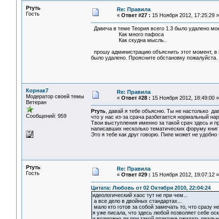
Ртуть
Re: Правила
Гость
«
Ответ #27 :
15 Ноября 2012, 17:25:29 »
Давеча в теме Теория всего 1.3 было удалено мое
Как много пафоса
Как скудна мысль..
прошу администрацию объяснить этот момент, в п
было удалено. Проясните обстановку пожалуйста.
Корнак7
Re: Правила
Модератор своей темы
«
Ответ #28 :
15 Ноября 2012, 18:49:00 »
Ветеран
Ртуть
, давай я тебе объясню. Ты не настолько дав
Сообщений: 959
что у нас из-за срача разбегается нормальный нар
Твои выступления именно за такой срач здесь и п
написавших несколько тематических форуму книг 
Это я тебе как друг говорю. Пипе может не удобно 
Ртуть
Re: Правила
Гость
«
Ответ #29 :
15 Ноября 2012, 19:07:12 »
Цитата: Любовь от 02 Октября 2010, 22:04:24
идеологический хаос тут не при чем...
а все дело в двойных стандартах...
мало кто готов за собой замечать то, что сразу не
я уже писала, что здесь любой позволяет себе оск
и возможно ли при такой практике ожидать реально