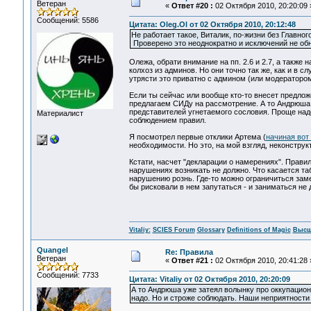
Ветеран
«
Ответ #20 :
02 Октября 2010, 20:20:09 
Сообщений: 5586
Цитата: Oleg.Ol от 02 Октября 2010, 20:12:48
Не работает такое, Виталик, по-жизни без Главно
Проверено это неоднократно и исключений не об
Олежа, обрати внимание на пп. 2.6 и 2.7, а также
колхоз из админов. Но они точно так же, как и в 
утрясти это приватно с админом (или модератором
Если ты сейчас или вообще кто-то внесет предлож
предлагаем СИДу на рассмотрение. А то Андрюша 
представителей угнетаемого сословия. Проще надо
Материалист
соблюдением правил.
Я посмотрел первые отклики Артема (
начиная вот 
необходимости. Но это, на мой взгляд, неконструк
Кстати, насчет "декларации о намерениях". Прави
нарушениях возникать не должно. Что касается та
нарушению рознь. Где-то можно ограничиться заме
бы рисковали в нем запутаться - и заниматься не
Vitaliy:
SCIES Forum
Glossary
Definitions of Magic
Высш
Quangel
Re: Правила
Ветеран
«
Ответ #21 :
02 Октября 2010, 20:41:28 
Сообщений: 7733
Цитата: Vitaliy от 02 Октября 2010, 20:20:09
А то Андрюша уже затеял волынку про оккупацио
надо. Но и строже соблюдать. Наши неприятности 