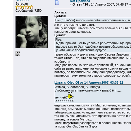
Любовь
Re: Правила
Ветеран
«
Ответ #16 :
14 Апреля 2007, 07:48:17 »
Сообщений: 7250
Ахимса
Цитата:
Вы (с Любой) вызомнили себя непогрешимыми, а э
я опять о том, что цепляет...
нашу непогрешимость заметили только вы с Ол.Ол
напомню свои же слова:
Цитата:
Pipa
мдяа, прокол... есть условия регистрации, где про
на розе как то без подобных правил обходились, б
у кого какие предложения будут?
таким образом и для меня, и для Сергея Иванович
таком стиле... то, что это зацепило именно вас, 
изобрести...
еще раз напомню, что сайт приватный, т.е. лична
сайт из известных мне, на котором хозяин не давле
потому, по правилам выношу бан правдоблюду, ко
примером тому темы на старом форуме, который зд
Цитата: Oleg.Ol от 14 Апреля 2007, 03:33:52
Ахмса, Б, согласен, Б , иногда
Люблюненумативнуюлексику - типа б ё п .....
ну и чё?
?
ХХХХХХХХХ
еще раз смею напомнить - Мастер умеет, но не дел
похоже, вам ближе манера общения, позволительн
абыдна-дасадна, но ладно... его величество естест
так же, смею напомнить, что практики на ветви ин
помянула тоном Метра...
если получится разобраться в особенностях зависи
а пока, Ол. Ол, бан на 3 дня