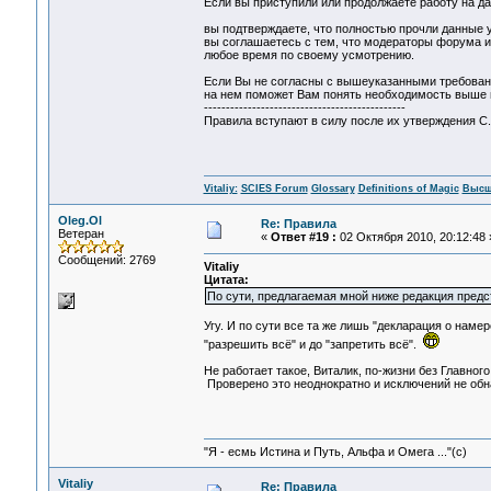
Если вы приступили или продолжаете работу на д
вы подтверждаете, что полностью прочли данные 
вы соглашаетесь с тем, что модераторы форума и
любое время по своему усмотрению.
Если Вы не согласны с вышеуказанными требования
на нем поможет Вам понять необходимость выше 
----------------------------------------------
Правила вступают в силу после их утверждения 
Vitaliy:
SCIES Forum
Glossary
Definitions of Magic
Высш
Oleg.Ol
Re: Правила
Ветеран
«
Ответ #19 :
02 Октября 2010, 20:12:48 
Сообщений: 2769
Vitaliy
Цитата:
По сути, предлагаемая мной ниже редакция предс
Угу. И по сути все та же лишь "декларация о наме
"разрешить всё" и до "запретить всё".
Не работает такое, Виталик, по-жизни без Главно
Проверено это неоднократно и исключений не обн
"Я - есмь Истина и Путь, Альфа и Омега ..."(с)
Vitaliy
Re: Правила