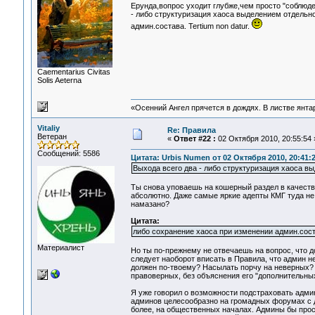
Ерунда,вопрос уходит глубже,чем просто "соблюд
- либо структуризация хаоса выделением отдельн
админ.состава. Tertium non datur.
Сaementarius Civitas
Solis Aeterna
«Осенний Ангел прячется в дождях. В листве янтарн
Vitaliy
Re: Правила
Ветеран
«
Ответ #22 :
02 Октября 2010, 20:55:54 
Сообщений: 5586
Цитата: Urbis Numen от 02 Октября 2010, 20:41:
Выхода всего два - либо структуризация хаоса в
Ты снова уповаешь на кошерный раздел в качеств
абсолютно. Даже самые яркие адепты КМГ туда не п
намазано?
Цитата:
либо сохранение хаоса при изменении админ.сост
Материалист
Но ты по-прежнему не отвечаешь на вопрос, что
следует наоборот вписать в Правила, что админ не
должен по-твоему? Насылать порчу на неверных? Я
правоверных, без объяснения его "дополнительны
Я уже говорил о возможности подстраховать адми
админов целесообразно на громадных форумах с де
более, на общественных началах. Админы бы прост