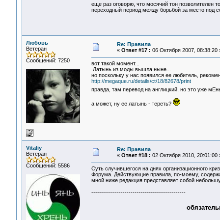
еще раз оговорю, что мосячий тон позволителен т
переходный период между борьбой за место под со
Любовь
Re: Правила
Ветеран
«
Ответ #17 :
06 Октября 2007, 08:38:20 
Сообщений: 7250
вот такой момент...
Латынь из моды вышла ныне...
но поскольку у нас появился ее любитель, рекоме
http://megaque.ru/details/ct/18/82678/print
правда, там перевод на англицкий, но это уже мЕ
а может, ну ее латынь - тереть?
Vitaliy
Re: Правила
Ветеран
«
Ответ #18 :
02 Октября 2010, 20:01:00 
Сообщений: 5586
Суть случившегося на днях организационного криз
Форума. Действующие правила, по-моему, содержа
мной ниже редакция представляет собой небольшу
------------------------------------------------
обязатель