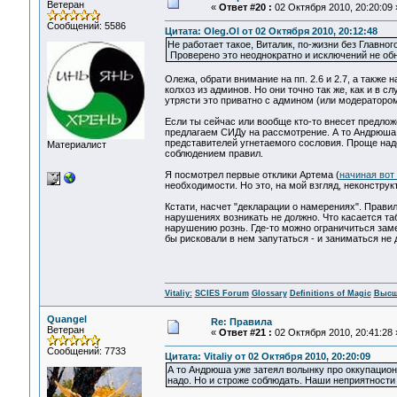
Ветеран
«
Ответ #20 :
02 Октября 2010, 20:20:09 
Сообщений: 5586
Цитата: Oleg.Ol от 02 Октября 2010, 20:12:48
Не работает такое, Виталик, по-жизни без Главно
Проверено это неоднократно и исключений не об
Олежа, обрати внимание на пп. 2.6 и 2.7, а также
колхоз из админов. Но они точно так же, как и в 
утрясти это приватно с админом (или модератором
Если ты сейчас или вообще кто-то внесет предлож
предлагаем СИДу на рассмотрение. А то Андрюша 
представителей угнетаемого сословия. Проще надо
Материалист
соблюдением правил.
Я посмотрел первые отклики Артема (
начиная вот 
необходимости. Но это, на мой взгляд, неконструк
Кстати, насчет "декларации о намерениях". Прави
нарушениях возникать не должно. Что касается та
нарушению рознь. Где-то можно ограничиться заме
бы рисковали в нем запутаться - и заниматься не
Vitaliy:
SCIES Forum
Glossary
Definitions of Magic
Высш
Quangel
Re: Правила
Ветеран
«
Ответ #21 :
02 Октября 2010, 20:41:28 
Сообщений: 7733
Цитата: Vitaliy от 02 Октября 2010, 20:20:09
А то Андрюша уже затеял волынку про оккупацио
надо. Но и строже соблюдать. Наши неприятности 