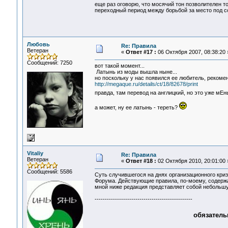
еще раз оговорю, что мосячий тон позволителен т
переходный период между борьбой за место под со
Любовь
Re: Правила
Ветеран
«
Ответ #17 :
06 Октября 2007, 08:38:20 
Сообщений: 7250
вот такой момент...
Латынь из моды вышла ныне...
но поскольку у нас появился ее любитель, рекоме
http://megaque.ru/details/ct/18/82678/print
правда, там перевод на англицкий, но это уже мЕ
а может, ну ее латынь - тереть?
Vitaliy
Re: Правила
Ветеран
«
Ответ #18 :
02 Октября 2010, 20:01:00 
Сообщений: 5586
Суть случившегося на днях организационного криз
Форума. Действующие правила, по-моему, содержа
мной ниже редакция представляет собой небольшу
------------------------------------------------
обязатель