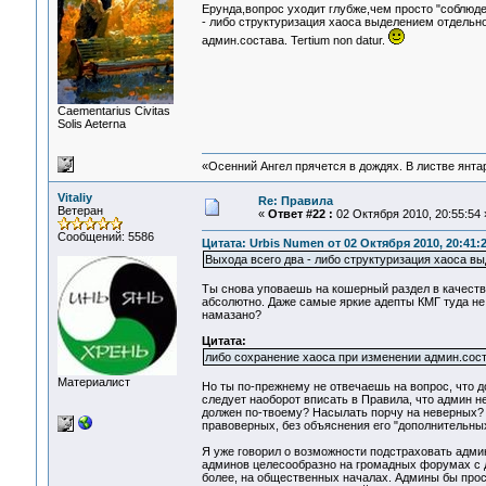
Ерунда,вопрос уходит глубже,чем просто "соблюд
- либо структуризация хаоса выделением отдельн
админ.состава. Tertium non datur.
Сaementarius Civitas
Solis Aeterna
«Осенний Ангел прячется в дождях. В листве янтарн
Vitaliy
Re: Правила
Ветеран
«
Ответ #22 :
02 Октября 2010, 20:55:54 
Сообщений: 5586
Цитата: Urbis Numen от 02 Октября 2010, 20:41:
Выхода всего два - либо структуризация хаоса в
Ты снова уповаешь на кошерный раздел в качеств
абсолютно. Даже самые яркие адепты КМГ туда не п
намазано?
Цитата:
либо сохранение хаоса при изменении админ.сост
Материалист
Но ты по-прежнему не отвечаешь на вопрос, что
следует наоборот вписать в Правила, что админ не
должен по-твоему? Насылать порчу на неверных? Я
правоверных, без объяснения его "дополнительны
Я уже говорил о возможности подстраховать адми
админов целесообразно на громадных форумах с де
более, на общественных началах. Админы бы прост