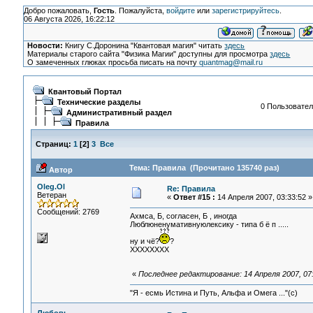
Добро пожаловать,
Гость
. Пожалуйста,
войдите
или
зарегистрируйтесь
.
06 Августа 2026, 16:22:12
Новости:
Книгу С.Доронина "Квантовая магия" читать
здесь
Материалы старого сайта "Физика Магии" доступны для просмотра
здесь
О замеченных глюках просьба писать на почту
quantmag@mail.ru
Квантовый Портал
Технические разделы
0 Пользовател
Административный раздел
Правила
Страниц:
1
[
2
]
3
Все
Тема: Правила (Прочитано 135740 раз)
Автор
Oleg.Ol
Re: Правила
Ветеран
«
Ответ #15 :
14 Апреля 2007, 03:33:52 »
Сообщений: 2769
Ахмса, Б, согласен, Б , иногда
Люблюненумативнуюлексику - типа б ё п .....
ну и чё?
?
ХХХХХХХХ
«
Последнее редактирование: 14 Апреля 2007, 07
"Я - есмь Истина и Путь, Альфа и Омега ..."(с)