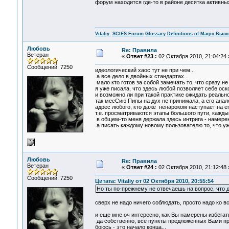
форум находится где-то в районе десятка активны
Vitaliy:
SCIES Forum
Glossary
Definitions of Magic
Высш
Любовь
Re: Правила
Ветеран
«
Ответ #23 :
02 Октября 2010, 21:04:24 
Сообщений: 7250
идеологический хаос тут не при чем...
а все дело в двойных стандартах...
мало кто готов за собой замечать то, что сразу не 
я уже писала, что здесь любой позволяет себе оско
и возможно ли при такой практике ожидать реально
так месСию Пипы на дух не принимала, а его анало
адрес любого, кто даже ненароком наступает на ег
т.е. просматриваются этапы большого пути, кажды
в общем-то меня держала здесь интрига - намерени
а писать каждому новому пользователю то, что уже
Любовь
Re: Правила
Ветеран
«
Ответ #24 :
02 Октября 2010, 21:12:48 
Сообщений: 7250
Цитата: Vitaliy от 02 Октября 2010, 20:55:54
Но ты по-прежнему не отвечаешь на вопрос, что 
сверх не надо ничего соблюдать, просто надо ко вс
и еще мне оч интересно, как Вы намерены избегать
да собственно, все пункты предложенных Вами пр
боюсь - это начало конца...