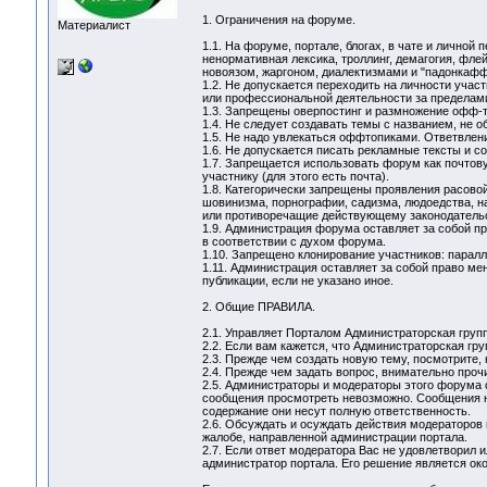
1. Ограничения на форуме.
Материалист
1.1. На форуме, портале, блогах, в чате и лично
ненормативная лексика, троллинг, демагогия, фле
новоязом, жаргоном, диалектизмами и "падонкаф
1.2. Не допускается переходить на личности учас
или профессиональной деятельности за пределам
1.3. Запрещены оверпостинг и размножение офф-т
1.4. Не следует создавать темы с названием, не 
1.5. Не надо увлекаться оффтопиками. Ответвлени
1.6. Не допускается писать рекламные тексты и с
1.7. Запрещается использовать форум как почтов
участнику (для этого есть почта).
1.8. Категорически запрещены проявления расовой
шовинизма, порнографии, садизма, людоедства, 
или противоречащие действующему законодательс
1.9. Администрация форума оставляет за собой п
в соответствии с духом форума.
1.10. Запрещено клонирование участников: паралл
1.11. Администрация оставляет за собой право м
публикации, если не указано иное.
2. Общие ПРАВИЛА.
2.1. Управляет Порталом Администраторская груп
2.2. Если вам кажется, что Администраторская груп
2.3. Прежде чем создать новую тему, посмотрите, 
2.4. Прежде чем задать вопрос, внимательно проч
2.5. Администраторы и модераторы этого форума 
сообщения просмотреть невозможно. Сообщения н
содержание они несут полную ответственность.
2.6. Обсуждать и осуждать действия модераторов 
жалобе, направленной администрации портала.
2.7. Если ответ модератора Вас не удовлетворил 
администратор портала. Его решение является о