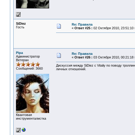
SiDiеz
Re: Правила
Гость
«
Ответ #25 :
02 Октября 2010, 23:51:10 
Pipa
Re: Правила
Администратор
«
Ответ #26 :
03 Октября 2010, 00:21:18 
Ветеран
Дискуссия между SiDiеz с Vitaliy по поводу тролли
Сообщений: 3660
личных отношений.
Квантовая
инструменталистка