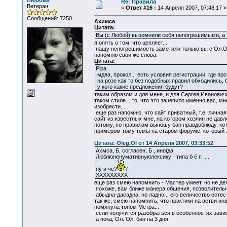
Любовь
Re: Правила
Ветеран
«
Ответ #16 :
14 Апреля 2007, 07:48:17 »
Сообщений: 7250
Ахимса
Цитата:
Вы (с Любой) вызомнили себя непогрешимыми, а э
я опять о том, что цепляет...
нашу непогрешимость заметили только вы с Ол.Ол
напомню свои же слова:
Цитата:
Pipa
мдяа, прокол... есть условия регистрации, где про
на розе как то без подобных правил обходились, б
у кого какие предложения будут?
таким образом и для меня, и для Сергея Иванович
таком стиле... то, что это зацепило именно вас, 
изобрести...
еще раз напомню, что сайт приватный, т.е. лична
сайт из известных мне, на котором хозяин не давле
потому, по правилам выношу бан правдоблюду, ко
примером тому темы на старом форуме, который зд
Цитата: Oleg.Ol от 14 Апреля 2007, 03:33:52
Ахмса, Б, согласен, Б , иногда
Люблюненумативнуюлексику - типа б ё п .....
ну и чё?
?
ХХХХХХХХХ
еще раз смею напомнить - Мастер умеет, но не дел
похоже, вам ближе манера общения, позволительн
абыдна-дасадна, но ладно... его величество естест
так же, смею напомнить, что практики на ветви ин
помянула тоном Метра...
если получится разобраться в особенностях зависи
а пока, Ол. Ол, бан на 3 дня