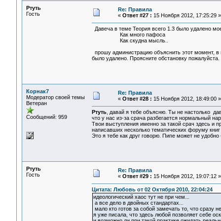
Ртуть
Re: Правила
Гость
«
Ответ #27 :
15 Ноября 2012, 17:25:29 »
Давеча в теме Теория всего 1.3 было удалено мое
Как много пафоса
Как скудна мысль..
прошу администрацию объяснить этот момент, в п
было удалено. Проясните обстановку пожалуйста.
Корнак7
Re: Правила
Модератор своей темы
«
Ответ #28 :
15 Ноября 2012, 18:49:00 »
Ветеран
Ртуть
, давай я тебе объясню. Ты не настолько дав
Сообщений: 959
что у нас из-за срача разбегается нормальный нар
Твои выступления именно за такой срач здесь и п
написавших несколько тематических форуму книг 
Это я тебе как друг говорю. Пипе может не удобно 
Ртуть
Re: Правила
Гость
«
Ответ #29 :
15 Ноября 2012, 19:07:12 »
Цитата: Любовь от 02 Октября 2010, 22:04:24
идеологический хаос тут не при чем...
а все дело в двойных стандартах...
мало кто готов за собой замечать то, что сразу не
я уже писала, что здесь любой позволяет себе оск
и возможно ли при такой практике ожидать реально