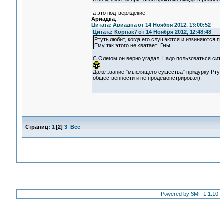
а это подтверждение:
Ариадна
,
Цитата: Ариадна от 14 Ноября 2012, 13:00:52
Цитата: Корнак7 от 14 Ноября 2012, 12:48:48
Ртуть любит, когда его слушаются и извиняются п
Ему так этого не хватает! Гыы
С Олегом он верно угадал. Надо пользоваться си
Даже звание "мыслящего существа" придурку Ртут
общественности и не продемонстрировал).
Страниц:
1
[
2
]
3
Все
Powered by SMF 1.1.10