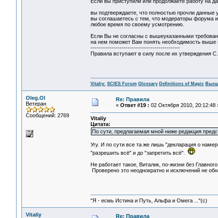
Если вы приступили или продолжаете работу на д
вы подтверждаете, что полностью прочли данные 
вы соглашаетесь с тем, что модераторы форума и
любое время по своему усмотрению.
Если Вы не согласны с вышеуказанными требования
на нем поможет Вам понять необходимость выше 
----------------------------------------------
Правила вступают в силу после их утверждения 
Vitaliy:
SCIES Forum
Glossary
Definitions of Magic
Высш
Oleg.Ol
Re: Правила
Ветеран
«
Ответ #19 :
02 Октября 2010, 20:12:48 
Сообщений: 2769
Vitaliy
Цитата:
По сути, предлагаемая мной ниже редакция предс
Угу. И по сути все та же лишь "декларация о наме
"разрешить всё" и до "запретить всё".
Не работает такое, Виталик, по-жизни без Главно
Проверено это неоднократно и исключений не обн
"Я - есмь Истина и Путь, Альфа и Омега ..."(с)
Vitaliy
Re: Правила