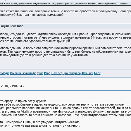
ция хаоса выделением отдельного раздела при сохранении нынешней администрации,
 в качестве панацеи. Кошерные темы не просто не сработали в полную силу - они пр
го перепугу? Вам там что, медом намазано?
 админ.состава.
опрос, что должен делать админ сверх соблюдения Правил. Преследовать инакомыслящ
учную сторону постингов. А что он делать должен по-твоему? Насылать порчу на невер
без объяснения его "дополнительных" функций.
ховать админа на время его отпуска или командировки временным заместителем. Уве
ков. Там один человек просто не справился бы... тем более, на общественных начала
м находится где-то в районе десятка активных участников.
f Magic
Высшие звания форума
Prog
Box.net
Про генерала
Фэн-шуй
Блог
2010, 21:04:24 »
то сразу не приемлет у других...
ет себе оскорбление в адрес неугодного, при этом не терпит ответа в своем стиле...
ать реального исполнения каких бы то ни было правил как от пользователей, так и от 
а его аналог Vitaliy`я превозносит как философа и знающего физику... не замечая его
 почитании отчего-то его в списках не оказалось, т.е. просматриваются этапы больш
 - намерение Пипы, я его увидела, интрига иссякла...
то, что уже не раз излагалось, становится скучно...