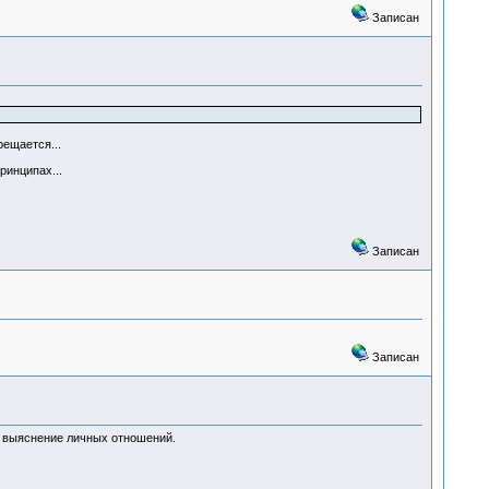
Записан
рещается...
ринципах...
Записан
Записан
ть выяснение личных отношений.