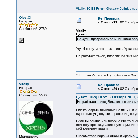
Vitaliy:
SCIES Forum
Glossary
Definitions o
Oleg.Ol
Re: Правила
Ветеран
«
Ответ #19 :
02 Октября 
Сообщений: 2769
Vitaliy
Цитата:
По сути, предлагаемая мной ниже ред
Угу. И по сути все та же лишь "деклар
Не работает такое, Виталик, по-жизни
"Я - есмь Истина и Путь, Альфа и Омега
Vitaliy
Re: Правила
Ветеран
«
Ответ #20 :
02 Октября 
Сообщений: 5586
Цитата: Oleg.Ol от 02 Октября 2010, 
Не работает такое, Виталик, по-жизн
Олежа, обрати внимание на пп. 2.6 и 2
одного могут допустить решение, не у
Если ты сейчас или вообще кто-то вн
волынку про оккупационную администра
соблюдением правил.
Я посмотрел первые отклики Артема (
Материалист