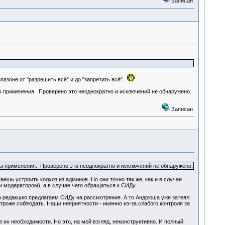
Записан
апазоне от "разрешить всё" и до "запретить всё".
ты применения. Проверено это неоднократно и исключений не обнаружено.
Записан
нты применения. Проверено это неоднократно и исключений не обнаружено.
аешь устроить колхоз из админов. Но они точно так же, как и в случае
и модератором), а в случае чего обращаться к СИДу.
ую редакцию предлагаем СИДу на рассмотрение. А то Андрюша уже затеял
троже соблюдать. Наши неприятности - именно из-за слабого контроля за
 их необходимости. Но это, на мой взгляд, неконструктивно. И полный