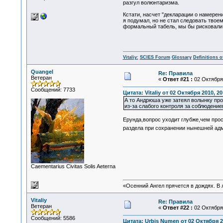
разгул волюнтаризма.
Кстати, насчет "декларации о намерен
я подумал, но не стал следовать твое
формальный табель, мы бы рисковали 
Vitaliy:
SCIES Forum
Glossary
Definitions o
Quangel
Re: Правила
Ветеран
«
Ответ #21 :
02 Октября 
Сообщений: 7733
Цитата: Vitaliy от 02 Октября 2010, 20
А то Андрюша уже затеял волынку про
из-за слабого контроля за соблюдение
Ерунда,вопрос уходит глубже,чем про
раздела при сохранении нынешней адми
Сaementarius Civitas Solis Aeterna
«Осенний Ангел прячется в дождях. В л
Vitaliy
Re: Правила
Ветеран
«
Ответ #22 :
02 Октября 
Сообщений: 5586
Цитата: Urbis Numen от 02 Октября 2