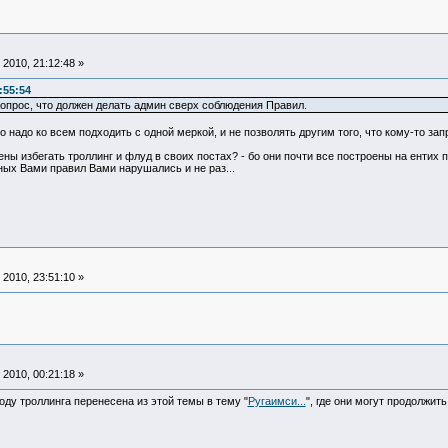
2010, 21:12:48 »
:55:54
опрос, что должен делать админ сверх соблюдения Правил.
о надо ко всем подходить с одной меркой, и не позволять другим того, что кому-то зап
ны избегать троллинг и флуд в своих постах? - бо они почти все построены на ентих п
ых Вами правил Вами нарушались и не раз...
2010, 23:51:10 »
2010, 00:21:18 »
воду троллинга перенесена из этой темы в тему "
Ругаимси...
", где они могут продолжи