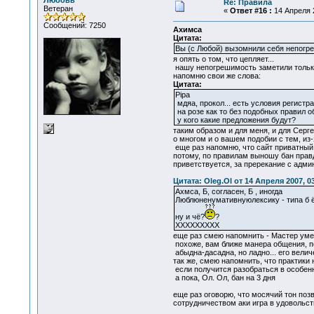
Любовь
Re: Правила
Ветеран
«
Ответ #16 :
14 Апреля 2
Сообщений: 7250
Ахимса
Цитата:
Вы (с Любой) вызомнили себя непогре
я опять о том, что цепляет...
нашу непогрешимость заметили только
напомню свои же слова:
Цитата:
Pipa
мдяа, прокол... есть условия регистрац
на розе как то без подобных правил об
у кого какие предложения будут?
таким образом и для меня, и для Серге
о многом и о вашем подобии с тем, из
еще раз напомню, что сайт приватный, 
потому, по правилам выношу бан прав
приветствуется, за пререкание с админ
Цитата: Oleg.Ol от 14 Апреля 2007, 0
Ахмса, Б, согласен, Б , иногда
Люблюненумативнуюлексику - типа б ё п
ну и чё?
?
ХХХХХХХХХ
еще раз смею напомнить - Мастер умеет
похоже, вам ближе манера общения, п
абыдна-дасадна, но ладно... его велич
так же, смею напомнить, что практики 
если получится разобраться в особенно
а пока, Ол. Ол, бан на 3 дня
еще раз оговорю, что мосячий тон поз
сотрудничеством аки игра в удовольст