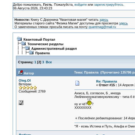
Добро пожаловать,
Гость
. Пожалуйста,
войдите
или
зарегистрируйтесь
.
06 Августа 2026, 23:43:23
Новости:
Книгу С.Доронина "Квантовая магия" читать
здесь
Материалы старого сайта "Физика Магии" доступны для просмотра
здесь
О замеченных глюках просьба писать на почту
quantmag@mail.ru
Квантовый Портал
Технические разделы
Административный раздел
Правила
Страниц:
1
[
2
]
3
Все
Тема: Правила (Прочитано 135786 р
Автор
Oleg.Ol
Re: Правила
Ветеран
«
Ответ #15 :
14 Апреля 2
Сообщений: 2769
Ахмса, Б, согласен, Б , иногда
Люблюненумативнуюлексику - типа б ё п 
ну и чё?
?
ХХХХХХХХ
«
Последнее редактирование: 14 Апре
"Я - есмь Истина и Путь, Альфа и Омега