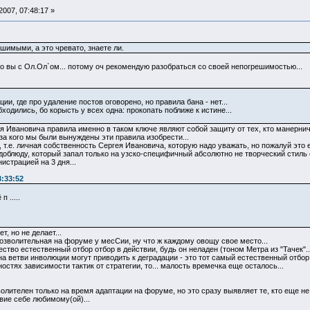
007, 07:48:17 »
шимыми, а это чревато, знаете ли.
 вы с Ол.Ол`ом... потому оч рекомендую разобраться со своей непогрешимостью...
ии, где про удаление постов оговорено, но правила бана - нет...
ходились, бо корысть у всех одна: прокопать поближе к истине...
я Ивановича правила именно в таком ключе являют собой защиту от тех, кто манерничае
-за кого мы были вынуждены эти правила изобрести...
т.е. личная собственность Сергея Ивановича, которую надо уважать, но пожалуй это е
доблюду, который запал только на узско-специфичный абсолютно не творческий стиль
истрацией на 3 дня...
3:33:52
 .....
, но не делает...
озволительная на форуме у месСии, ну что ж каждому овощу свое место...
ество естественный отбор отбор в действии, будь он неладен (тоном Метра из "Тачек"..
на ветви инволюции могут приводить к деградации - это тот самый естественный отбор
стях зависимости тактик от стратегии, то... малость времечка еще осталось...
волителен только на время адаптации на форуме, но это сразу выявляет те, кто еще 
вие себе любимому(ой)...