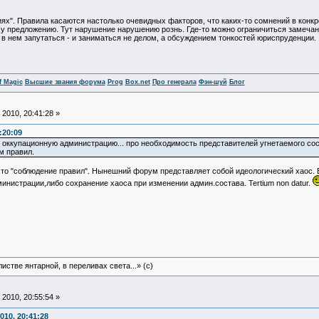
иях". Правила касаются настолько очевидных факторов, что каких-то сомнений в конкр
му предложению. Тут нарушение нарушению рознь. Где-то можно ограничиться замечани
в нем запутаться - и заниматься не делом, а обсуждением тонкостей юриспруденции.
f Magic
Высшие звания форума
Prog
Box.net
Про генерала
Фэн-шуй
Блог
2010, 20:41:28 »
:20:09
 оккупационную администрацию... про необходимость представителей угнетаемого сос
м правил.
сто "соблюдение правил". Нынешний форум представляет собой идеологический хаос. 
нистрации,либо сохранение хаоса при изменении админ.состава. Tertium non datur.
истве янтарной, в переливах света...» (c)
2010, 20:55:54 »
010, 20:41:28