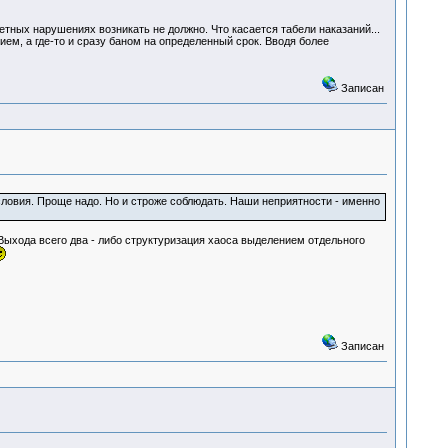
етных нарушениях возникать не должно. Что касается табели наказаний...
ем, а где-то и сразу баном на определенный срок. Вводя более
Записан
ловия. Проще надо. Но и строже соблюдать. Наши неприятности - именно
Выхода всего два - либо структуризация хаоса выделением отдельного
Записан