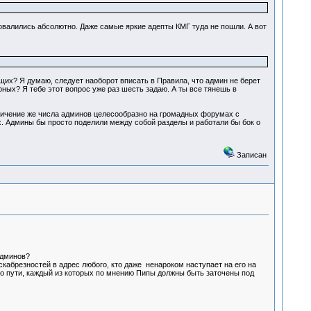
овалились абсолютно. Даже самые яркие адепты КМГ туда не пошли. А вот
их? Я думаю, следует наоборот вписать в Правила, что админ не берет
ных? Я тебе этот вопрос уже раз шесть задаю. А ты все тянешь в
личение же числа админов целесообразно на громадных форумах с
х. Админы бы просто поделили между собой разделы и работали бы бок о
Записан
админов?
 скабрезностей в адрес любого, кто даже ненароком наступает на его на
ого пути, каждый из которых по мнению Пипы должны быть заточены под