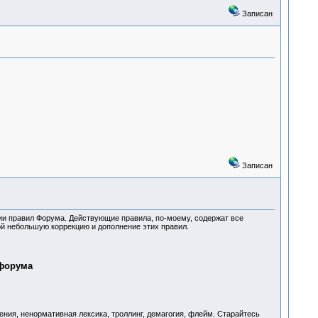
Записан
Записан
нии правил Форума. Действующие правила, по-моему, содержат все
ой небольшую коррекцию и дополнение этих правил.
 форума
ения, ненормативная лексика, троллинг, демагогия, флейм. Старайтесь