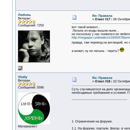
Любовь
Re: Правила
Ветеран
«
Ответ #17 :
06 Октября 
Сообщений: 7250
вот такой момент...
Латынь из моды вышла ныне...
но поскольку у нас появился ее любит
http://megaque.ru/details/ct/18/82678/prin
правда, там перевод на англицкий, но
а может, ну ее латынь - тереть?
Vitaliy
Re: Правила
Ветеран
«
Ответ #18 :
02 Октября 
Сообщений: 5586
Суть случившегося на днях организаци
необходимые требования и условия. Гл
------------------------------------------------
1. Ограничения на форуме.
Материалист
1.1. На форуме, портале, блогах, в ч