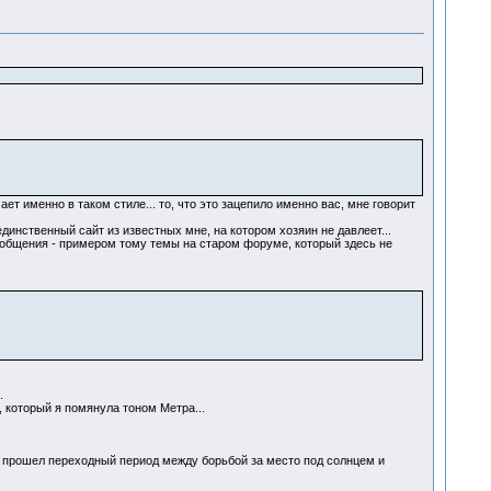
т именно в таком стиле... то, что это зацепило именно вас, мне говорит
динственный сайт из известных мне, на котором хозяин не давлеет...
 общения - примером тому темы на старом форуме, который здесь не
.
, который я помянула тоном Метра...
не прошел переходный период между борьбой за место под солнцем и