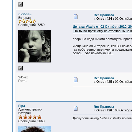
Любовь
Re: Правила
Ветеран
«
Ответ #24 :
02 Октября 
Сообщений: 7250
Цитата: Vitaliy от 02 Октября 2010, 20
Но ты по-прежнему не отвечаешь на в
сверх не надо ничего соблюдать, прост
и еще мне оч интересно, как Вы намере
да собственно, все пункты предложенн
боюсь - это начало конца...
SiDiеz
Re: Правила
Гость
«
Ответ #25 :
02 Октября 
Pipa
Re: Правила
Администратор
«
Ответ #26 :
03 Октября 
Ветеран
Дискуссия между SiDiеz с Vitaliy по по
Сообщений: 3660