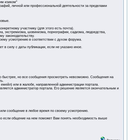
им изиком"
ографий, личной или профессиональной деятельности за пределами
новые.
нкретному участнику (для этого есть почта).
ма, экстремизма, шовинизма, порнографии, садизма, людоедства,
му законодательству.
воему усмотрению в соответствии с духом форума.
 в силу с даты публикации, если не указано иное.
о быстрее, но все сообщения просмотреть невозможно. Сообщения на
ть.
 емейл) или в жалобе, направленной администрации портала.
 является администратор портала. Его решение является окончательным и
у или сообщение в любое время по своему усмотрению.
. но если общение на нем поможет Вам понять необходимость выше