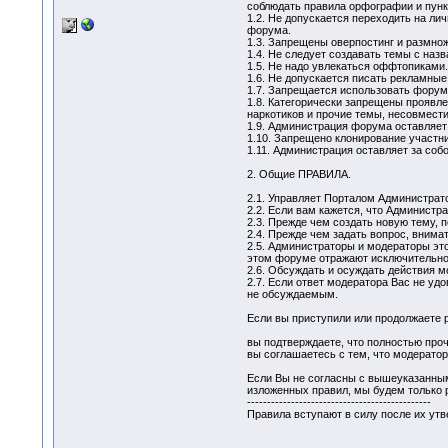
соблюдать правила орфографии и пунк
1.2. Не допускается переходить на ли
форума.
1.3. Запрещены оверпостинг и размно
1.4. Не следует создавать темы с наз
1.5. Не надо увлекаться оффтопиками.
1.6. Не допускается писать рекламные
1.7. Запрещается использовать форум 
1.8. Категорически запрещены проявле
наркотиков и прочие темы, несовмес
1.9. Администрация форума оставляет
1.10. Запрещено клонирование участни
1.11. Администрация оставляет за соб
2. Общие ПРАВИЛА.
2.1. Управляет Порталом Администрат
2.2. Если вам кажется, что Администра
2.3. Прежде чем создать новую тему, п
2.4. Прежде чем задать вопрос, внима
2.5. Администраторы и модераторы эт
этом форуме отражают исключительно 
2.6. Обсуждать и осуждать действия м
2.7. Если ответ модератора Вас не уд
не обсуждаемым.
Если вы приступили или продолжаете 
вы подтверждаете, что полностью проч
вы соглашаетесь с тем, что модерато
Если Вы не согласны с вышеуказанным
изложенных правил, мы будем только 
----------------------------------------------
Правила вступают в силу после их ут