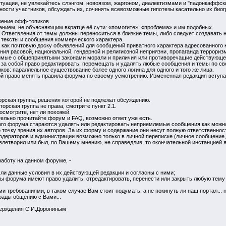
туации, не увлекайтесь слэнгом, новоязом, жаргоном, диалектизмами и "падонкаффск
чности участников, обсуждать их, сочинять всевозможные гипотезы касательно их би
жение офф-топиков.
ванием, не объясняющим вкратце её сути: «помогите», «проблема» и им подобных.
 Ответвления от темы должны переноситься в близкие темы, либо следует создавать 
 тексты и сообщения коммерческого характера.
как почтовую доску объявлений для сообщений приватного характера адресованного ко
ния расовой, национальной, гендерной и религиозной неприязни, пропаганда террориз
тимые с общепринятыми законами морали и приличия или противоречащие действующе
 за собой право редактировать, перемещать и удалять любые сообщения и темы по с
ков: параллельное существование более одного логина для одного и того же лица.
ой право менять правила форума по своему усмотрению. Измененная редакция вступает
орская группа, решения которой не подлежат обсуждению.
торская группа не права, смотрите пункт 2.1.
осмотрите, нет ли похожей.
тельно прочитайте форум и FAQ, возможно ответ уже есть.
ого форума стараются удалять или редактировать неприемлемые сообщения как можн
точку зрения их авторов. За их форму и содержание они несут полную ответственнос
одераторов и администрации возможно только в личной переписке (личное сообщение,
овлетворил или был, по Вашему мнению, не справедлив, то окончательной инстанцией
работу на данном форуме, -
ли данные условия в их действующей редакции и согласны с ними;
ры форума имеют право удалить, отредактировать, перенести или закрыть любую тем
и требованиями, в таком случае Вам стоит подумать: а не покинуть ли наш портал..
рады общению с Вами...
верждения С.И.Дорониным