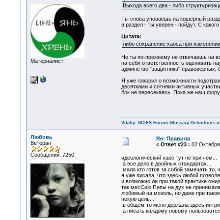
Выхода всего два - либо структуриза
Ты снова уповаешь на кошерный раздел
в раздел - ты уверен - пойдут. С како
Цитата:
либо сохранение хаоса при изменении
Но ты по-прежнему не отвечаешь на в
Материалист
на себя ответственность оценивать на
админство "защитника" правоверных, 
Я уже говорил о возможности подстра
десятками и сотнями активных участни
бок не пересекаясь. Пока же наш фору
Vitaliy:
SCIES Forum
Glossary
Definitions o
Любовь
Re: Правила
Ветеран
«
Ответ #23 :
02 Октября 
Сообщений: 7250
идеологический хаос тут не при чем...
а все дело в двойных стандартах...
мало кто готов за собой замечать то, ч
я уже писала, что здесь любой позволя
и возможно ли при такой практике ожид
так месСию Пипы на дух не принимала, 
любимый на мозоль, но даже при таком
некую цель...
в общем-то меня держала здесь интрига
а писать каждому новому пользователю 