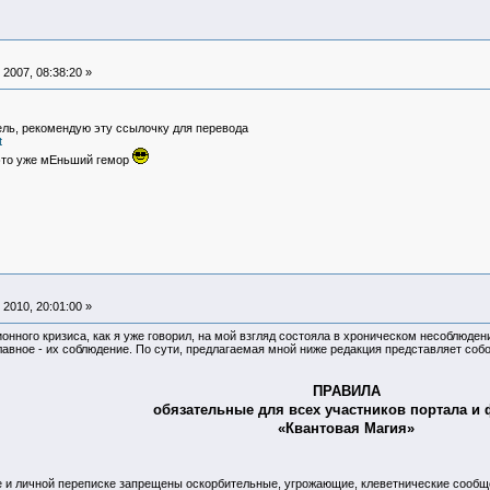
2007, 08:38:20 »
ель, рекомендую эту ссылочку для перевода
t
 это уже мЕньший гемор
2010, 20:01:00 »
онного кризиса, как я уже говорил, на мой взгляд состояла в хроническом несоблюде
авное - их соблюдение. По сути, предлагаемая мной ниже редакция представляет соб
ПРАВИЛА
обязательные для всех участников портала и
«Квантовая Магия»
ате и личной переписке запрещены оскорбительные, угрожающие, клеветнические сообщ