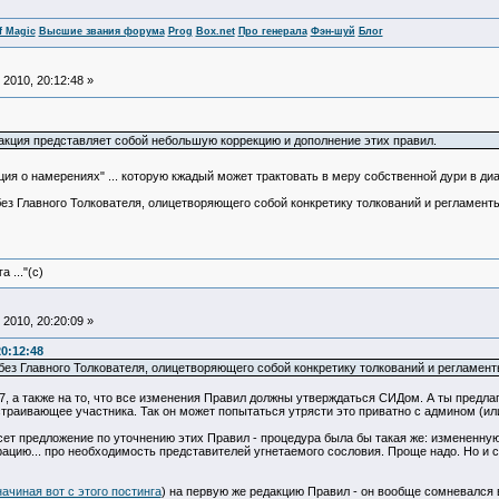
f Magic
Высшие звания форума
Prog
Box.net
Про генерала
Фэн-шуй
Блог
2010, 20:12:48 »
акция представляет собой небольшую коррекцию и дополнение этих правил.
ация о намерениях" ... которую кжадый может трактовать в меру собственной дури в ди
 без Главного Толкователя, олицетворяющего собой конкретику толкований и регламен
 ..."(с)
2010, 20:20:09 »
20:12:48
и без Главного Толкователя, олицетворяющего собой конкретику толкований и регламе
.7, а также на то, что все изменения Правил должны утверждаться СИДом. А ты предлаг
страивающее участника. Так он может попытаться утрясти это приватно с админом (ил
есет предложение по уточнению этих Правил - процедура была бы такая же: измененн
цию... про необходимость представителей угнетаемого сословия. Проще надо. Но и с
начиная вот с этого постинга
) на первую же редакцию Правил - он вообще сомневался в