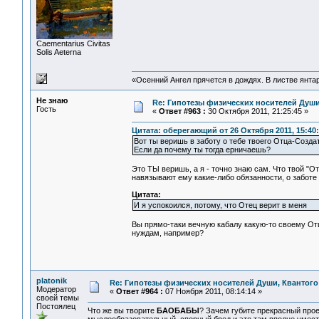
Сaementarius Civitas
Solis Aeterna
«Осенний Ангел прячется в дождях. В листве янтарн
Не знаю
Re: Гипотезы физических носителей Души,
Гость
«
Ответ #963 :
30 Октября 2011, 21:25:45 »
Цитата: оберегающий от 26 Октября 2011, 15:40
Вот ты веришь в заботу о тебе твоего Отца-Созда
Если да почему ты тогда ерничаешь?
Это ТЫ веришь, а я - точно знаю сам. Что твой "О
навязывают ему какие-либо обязанности, о заботе
Цитата:
И я успокоился, потому, что Отец верит в меня
Вы прямо-таки вечную кабалу какую-то своему Отц
нуждам, например?
platonik
Re: Гипотезы физических носителей Души, Квантого 
Модератор
«
Ответ #964 :
07 Ноября 2011, 08:14:14 »
своей темы
Постоялец
Что же вы творите
БAОБАБЫ
? Зачем губите прекрасный про