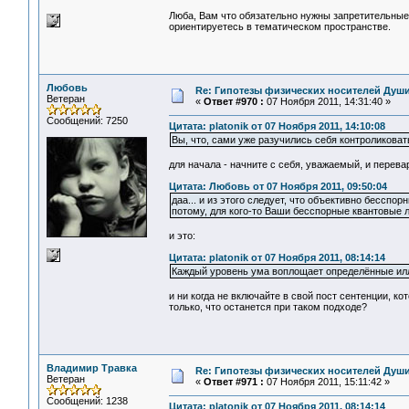
Люба, Вам что обязательно нужны запретительные 
ориентируетесь в тематическом пространстве.
Любовь
Re: Гипотезы физических носителей Души,
Ветеран
«
Ответ #970 :
07 Ноября 2011, 14:31:40 »
Сообщений: 7250
Цитата: platonik от 07 Ноября 2011, 14:10:08
Вы, что, сами уже разучились себя контроликоват
для начала - начните с себя, уважаемый, и перев
Цитата: Любовь от 07 Ноября 2011, 09:50:04
даа... и из этого следует, что объективно бесспо
потому, для кого-то Ваши бесспорные квантовые ло
и это:
Цитата: platonik от 07 Ноября 2011, 08:14:14
Каждый уровень ума воплощает определённые иллю
и ни когда не включайте в свой пост сентенции, ко
только, что останется при таком подходе?
Владимир Травка
Re: Гипотезы физических носителей Души,
Ветеран
«
Ответ #971 :
07 Ноября 2011, 15:11:42 »
Сообщений: 1238
Цитата: platonik от 07 Ноября 2011, 08:14:14