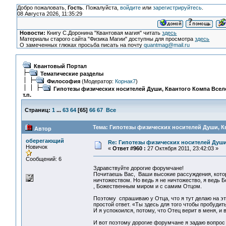
Добро пожаловать,
Гость
. Пожалуйста,
войдите
или
зарегистрируйтесь
.
08 Августа 2026, 11:35:29
Новости:
Книгу С.Доронина "Квантовая магия" читать
здесь
Материалы старого сайта "Физика Магии" доступны для просмотра
здесь
О замеченных глюках просьба писать на почту
quantmag@mail.ru
Квантовый Портал
Тематические разделы
Философия
(Модератор:
Корнак7
)
Гипотезы физических носителей Души, Квантого Компа Всел
т.п.
Страниц:
1
...
63
64
[
65
]
66
67
Все
Тема: Гипотезы физических носителей Души, Кв
Автор
оберегающий
Re: Гипотезы физических носителей Души,
Новичок
«
Ответ #960 :
27 Октября 2011, 23:42:03 »
Сообщений: 6
Здравствуйте дорогие форумчане!
Почитаешь Вас, Ваши высокие рассуждения, кото
ничтожеством. Но ведь я не ничтожество, я ведь
, Божественным миром и с самим Отцом.
Поэтому спрашиваю у Отца, что я тут делаю на э
простой ответ. «Ты здесь для того чтобы пробудит
И я успокоился, потому, что Отец верит в меня, 
И вот поэтому дорогие форумчане я задаю вопрос 