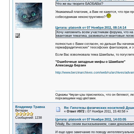
Что же вы творите БAОБАБЫ?
Уважаемый платоник, а Вам не кажется, что при п
собеседникам неконструктивно?
Цитата: platonik от 07 Ноября 2011, 08:14:14
Хочу напомнить всем участникам форума, что на 
квантовая тематика, развиваться квантовые логик
полностью с Вами согласен, но дальше Вы начинае
гермафрадитических" теософских фантазеров, и э
Если Вас взволновала тема Шамбалы, то погуглите 
"Ошибочные западные мифы о Шамбале"
Александр Берзин
http://www.berzinarchives.com/web/ru/archives/adv
Однажы Чжуан-цзы приснилось, что он бегемот, л
порхающими над цветами.
Владимир Травка
Re: Гипотезы физических носителей Души,
Ветеран
«
Ответ #972 :
07 Ноября 2011, 15:40:58 »
Сообщений: 1238
Цитата: platonik от 07 Ноября 2011, 14:03:05
Vitaliy, Вы своим высказыванием, сами доказыва
И еще одно замечание по поводу интеллектуальног