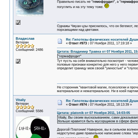
Правильно писать не "
гемофрадит
", а "
гермафро
погуглить и на эту тему тоже.
Однажы Чжуан-цзы приснилось, что он бегемот, л
порхающими над цветами.
Владислав
Re: Гипотезы физических носителей Души,
Ветеран
«
Ответ #973 :
07 Ноября 2011, 17:19:18 »
Сообщений: 2486
Цитата: Владимир Травка от 07 Ноября 2011, 15
"гермафродит"
Тут пусть на себя внимательно посмотрит - челов
половые признаки конкретно для него у него перви
определит границу меж своей "умностью" и "глупо
Не сторонник "квантовой магии, психологии и проч
материальное и нематериальное. Ни в коей партии
Vitaliy
Re: Гипотезы физических носителей Души,
Ветеран
«
Ответ #974 :
07 Ноября 2011, 18:13:39 »
Сообщений: 5586
Цитата: platonik от 07 Ноября 2011, 14:03:05
Vitaliy, Вы своим высказыванием, сами доказыва
больше нравится быть мусорщиком в сфере фил
Дорогой Платоник! Наверное, вы в сильном волнен
недоступно даже правильное написание слова
"ге