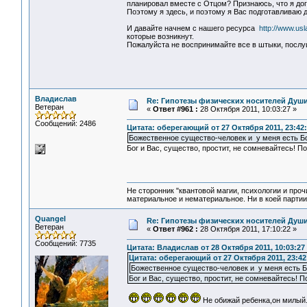
планировал вместе с Отцом? Признаюсь, что я дог
Поэтому я здесь, и поэтому я Вас подготавливаю
И давайте начнем с нашего ресурса
http://www.us
которые возникнут.
Пожалуйста не воспринимайте все в штыки, послу
Владислав
Re: Гипотезы физических носителей Души,
Ветеран
«
Ответ #961 :
28 Октября 2011, 10:03:27 »
Сообщений: 2486
Цитата: оберегающий от 27 Октября 2011, 23:42
Божественное существо-человек и у меня есть 
Бог и Вас, существо, простит, не сомневайтесь! П
Не сторонник "квантовой магии, психологии и проч
материальное и нематериальное. Ни в коей партии
Quangel
Re: Гипотезы физических носителей Души,
Ветеран
«
Ответ #962 :
28 Октября 2011, 17:10:22 »
Сообщений: 7735
Цитата: Владислав от 28 Октября 2011, 10:03:27
Цитата: оберегающий от 27 Октября 2011, 23:42
Божественное существо-человек и у меня есть 
Бог и Вас, существо, простит, не сомневайтесь! П
Не обижай ребенка,он милый.