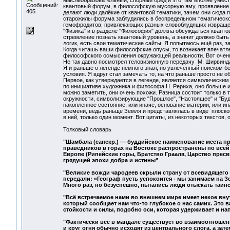
мыслеобразовательный, спорный бред и это там вполне умест
Сообщений:
квантовый форум, в философскую мусорную яму, проявление 
405
делают люди далёкие от квантовой тематики, зачем они сюда 
старожилы форума заблудились в беспредельном тематическом
гемофродитов, привлекающих разных словоблудящих извращен
"Физика" и в разделе "Философия" должна обсуждаться квантов
стремление познать квантовый уровень, а значит должно быть
логик, есть свои тематические сайты. Я попытаюсь ещё раз, з
Когда читашь ваши философские опусы, то возникает впечатлен
философского осмысления окружающей реальности. Вот очен
Не так давно посмотрел теловизионную передачу М. Ширвинда
Я и раньше о легенде немного знал, но увлечённый поиском б
условия. Я вдруг стал замечать то, на что раньше просто не 
Первое, как утверждается в легенде, является символически
по инициативе художника и философа Н. Рериха, оно больше и
можно заметить, они очень похожи. Разница состоит только в 
окружности, символизирующие "Прошлое", "Настоящее" и "Буд
накопленное состояние, или иначе, основание материи, или и
времени, ведь раньще Земля и представлялась в виде плоског
в ней, только один момент. Вот цитаты, из некоторых текстов,
Толковый словарь
"Шамбала (санскр.) — буддийское наименование места п
праведников в горах на Востоке распространены по всей 
Европе (Рипейские горы, Братство Грааля, Царство пресв
грядущей эпохи добра и истины"
"Великие вожди чародеев скрыли страну от всевидящего 
передали: «Географ пусть успокоится - мы занимаем на З
Много раз, но безуспешно, пытались люди отыскать таин
"Всё встречаемое нами во внешнем мире имеет некое вну
который сообщает нам что-то глубокое о нас самих. Это
стойкости и силы, подобно оси, которая удерживает и н
"Фактически всё в мандале существует во взаимоотношени
и круг огня обычно исходят из центрального слога, а зат