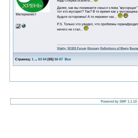
надо сперва освоить...
Далее, как вы понимаете смысл слова
"мусорщик"
тот кто мусорит? Так? В то время как у мусорщика
Материалист
будьте осторожны! А то неровен час...
P.S. Только что увидел, что проблемы гермафроди
ничего не стал...
Vitaliy:
SCIES Forum
Glossary
Definitions of Magic
Высш
Страниц:
1
...
63
64
[
65
]
66
67
Все
Powered by SMF 1.1.10