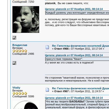
Сообщений: 7250
platonik
, Вы же сами пишите, что:
Цитата: platonik от 07 Ноября 2011, 08:14:14
Каждый уровень ума воплощает определённые иллю
и, поскольку, регистрация на форуме не предусмат
даа... и из этого следует, что объективно бесспор
потому, для кого-то Ваши бесспорные квантовые лог
Владислав
Re: Гипотезы физических носителей Души,
Ветеран
«
Ответ #966 :
07 Ноября 2011, 10:17:04 »
Сообщений: 2486
Цитата: platonik от 07 Ноября 2011, 08:14:14
присутствие термина "Квант".
А у меня же это слово есть в подписи!!
Не сторонник "квантовой магии, психологии и проч
материальное и нематериальное. Ни в коей партии
Vitaliy
Re: Гипотезы физических носителей Души,
Ветеран
«
Ответ #967 :
07 Ноября 2011, 11:24:57 »
Сообщений: 5586
Цитата: platonik от 07 Ноября 2011, 08:14:14
Что же вы творите
БAОБАБЫ
? Зачем губите пр
разный мыслеобразовательный, спорный бред и эт
уникальный, квантовый форум, в философскую му