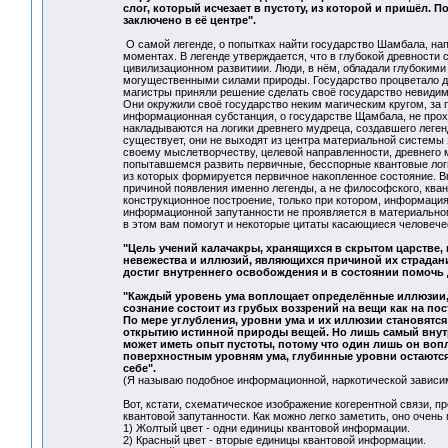
слог, который исчезает в пустоту, из которой и пришёл. 
заключено в её центре".
О самой легенде, о попытках найти государство Шамбала, нап
моментах. В легенде утверждается, что в глубокой древности
цивилизационном развитиии. Люди, в нём, обладали глубоким
могущественными силами природы. Государство процветало до 
магистры приняли решение сделать своё государство невидим
Они окружили своё государство неким магическим кругом, за 
информационная субстанция, о государстве Щамбала, не проходи
накладываются на логики древнего мудреца, создавшего леген
существует, они не выходят из центра материальной системы 
своему мыслетворчеству, целевой направленности, древнего
попытавшемся развить первичные, бесспорные квантовые логик
из которых формируется первичное накопленное состояние. Вп
причиной появления именно легенды, а не философского, кван
конструкционное построение, только при котором, информация 
информационной запутанности не проявляется в материальном
в этом вам помогут и некоторые цитаты касающиеся человече
"Цель учений калачакры, хранящихся в скрытом царстве, 
невежества и иллюзий, являющихся причиной их страдан
достиг внутреннего освобождения и в состоянии помочь 
"Каждый уровень ума воплощает определённые иллюзии, 
сознание состоит из грубых воззрений на вещи как на п
По мере углубления, уровни ума и их иллюзии становятся
открытию истинной природы вещей. Но лишь самый внут
может иметь опыт пустоты, потому что один лишь он воп
поверхностным уровням ума, глубинные уровни остаютс
себе".
(Я называю подобное информационной, наркотической зависим
Вот, кстати, схематическое изображение когерентной связи
квантовой запутанности. Как можно легко заметить, оно очен
1) Жолтый цвет - одни единицы квантовой информации.
2) Красный цвет - вторые единицы квантовой информации.