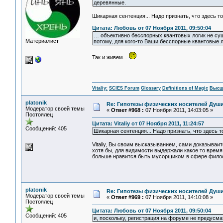
деревянные.
Шикарная сентенция... Надо признать, что здесь т
Цитата: Любовь от 07 Ноября 2011, 09:50:04
… объективно бесспорных квантовых логик не сущ
Материалист
потому, для кого-то Ваши бесспорные квантовые ло
Так и живем...
Vitaliy:
SCIES Forum
Glossary
Definitions of Magic
Высш
platonik
Re: Гипотезы физических носителей Души,
Модератор своей темы
«
Ответ #968 :
07 Ноября 2011, 14:03:05 »
Постоялец
Цитата: Vitaliy от 07 Ноября 2011, 11:24:57
Сообщений: 405
Шикарная сентенция... Надо признать, что здесь т
Vitaliy, Вы своим высказыванием, сами доказыва
хотя бы, для видимости выдержали какое то время,
больше нравится быть мусорщиком в сфере фи
platonik
Re: Гипотезы физических носителей Души,
Модератор своей темы
«
Ответ #969 :
07 Ноября 2011, 14:10:08 »
Постоялец
Цитата: Любовь от 07 Ноября 2011, 09:50:04
Сообщений: 405
и, поскольку, регистрация на форуме не предусмат