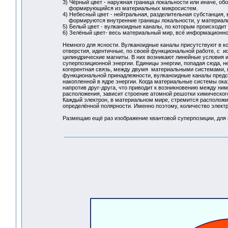
3) Чёрный цвет - наружная граница локальности или иначе, о
формирующийся из материальных микросистем.
4) Небесный цвет - нейтральная, разделительная субстанция, 
формируются внутренние границы локальности, у материальн
5) Белый цвет - вулканоидные каналы, по которым происходит 
6) Зелёный цвет- весь материальный мир, всё информационно
Немного для ясности. Вулканоидные каналы присутствуют в 
отверстия, идентичные, по своей функциональной работе, с 
цилиндрические магниты. В них возникают линейные условия 
суперпозиционной энергии. Единицы энергии, попадая сюда, не
когерентная связь, между двумя материальными системами, во
функциональной принадлежности, вулканоидные каналы предс
накопленной в ядре энергии. Когда материальные системы ока
напротив друг-друга, что приводит к возникновению между ним
расположения, зависит строение атомной решотки химическог
Каждый электрон, в материальном мире, стремится расположи
определённой полярности. Именно поэтому, количество электр
Размещаю ещё раз изображение квантовой суперпозиции, для 