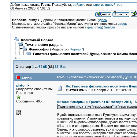
Добро пожаловать,
Гость
. Пожалуйста,
войдите
или
зарегистрируйтесь
.
08 Августа 2026, 07:01:32
Новости:
Книгу С.Доронина "Квантовая магия" читать
здесь
Материалы старого сайта "Физика Магии" доступны для просмотра
здесь
О замеченных глюках просьба писать на почту
quantmag@mail.ru
Квантовый Портал
Тематические разделы
Философия
(Модератор:
Корнак7
)
Гипотезы физических носителей Души, Квантого Компа Все
т.п.
Страниц:
1
...
64
65
[
66
]
67
Все
Тема: Гипотезы физических носителей Души, Кв
Автор
platonik
Re: Гипотезы физических носителей Души,
Модератор своей темы
«
Ответ #975 :
07 Ноября 2011, 19:10:43 »
Постоялец
Сообщений: 405
Цитата: Владимир Травка от 07 Ноября 2011, 15
Правильно писать не "гемофрадит", а "гермафрод
Я действительно плохо знаю Русскую грамматику, 
правильно поняли. А понятие, теперь я напишу пра
нынешней мировой философии. Доказывается это про
обратное и их опровергают. В таком состоянии он
Сейчас и это хорошо заметно, вся мировая филос
вылезти. Она просто и история этот факт неоспор
дисгармонии человеческого бытия. А это является