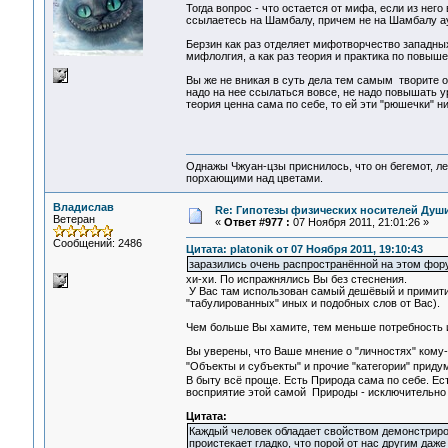
Тогда вопрос - что остается от мифа, если из не
ссылаетесь на Шамбалу, причем не на Шамбалу а
Берзин как раз отделяет мифотворчество западных
мифлолгия, а как раз теория и практика по повыш
Вы же не вникая в суть дела тем самым творите о
надо на нее ссылаться вовсе, не надо повышать 
теория ценна сама по себе, то ей эти "рюшечки" ни
Однажы Чжуан-цзы приснилось, что он бегемот, л
порхающими над цветами.
Владислав
Re: Гипотезы физических носителей Души,
Ветеран
«
Ответ #977 :
07 Ноября 2011, 21:01:26 »
Сообщений: 2486
Цитата: platonik от 07 Ноября 2011, 19:10:43
заразились очень распространённой на этом фор
хи-хи. По испражнялись Вы без стеснения.
У Вас там использован самый дешёвый и примитив
"табулированных" иных и подобных слов от Вас).
Чем больше Вы хамите, тем меньше потребность 
Вы уверены, что Ваше мнение о "личностях" кому-
"Объекты и субъекты" и прочие "категории" приду
В быту всё проще. Есть Природа сама по себе. Ес
восприятие этой самой Природы - исключительно
Цитата:
Каждый человек обладает свойством демонстриров
проистекает гладко, что порой от нас другим даже 