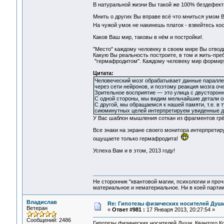
В натуральной жизни Вы такой же 100% бездефект
Мнить о других Вы вправе всё что мниться умом 
На чужой умок не накинешь платок - взвейтесь к
Каков Ваш мир, таковы в нём и постройки!.
"Место" каждому человеку в своем мире Вы отвод
Какую Вы реальность построите, в том и жить-пре
"гермафродитом". Каждому человеку мир формируе
Цитата:
Человеческий мозг обрабатывает данные паралле
через сети нейронов, и поэтому реакция мозга оч
Зрительное восприятие — это улица с двусторон
С одной стороны, мы видим мельчайшие детали о
С другой, мы обращаемся к нашей памяти, т.е. в т
сиюминутных целей интерпретируем увиденные 
У Вас шаблон мышления соткан из фрагментов грёз
Все знаки на экране своего монитора интерпретир
ощущаете только гермафродита!
Успеха Вам и в этом, 2013 году!
Не сторонник "квантовой магии, психологии и проч
материальное и нематериальное. Ни в коей партии
Владислав
Re: Гипотезы физических носителей Души,
Ветеран
«
Ответ #981 :
17 Января 2013, 20:27:54 »
Сообщений: 2486
Гипотезы физических носителей Души, Квантого Ко