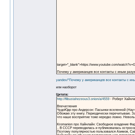
target="_blank">https://www.youtube.com/watch?
Почему у американцев все контакты с иным разум
yandex/"Почему у американцев все контакты с ины
или наоборот
Цитата:
http://flibustahezeous3.onion/a/4559
- Роберт Хайнл
Впечатления
ЧудоЮдо про Андерсон: Пасынки вселенной (Научна
Обожаю эту книгу. Периодически перечитываю. За
что наше восприятие тоже нередко ложно. Невол
Kromanion про Хайнлайн: Свободное владение Фарн
.. В СССР переводилась и публиковалась остросо
Поэтому популярностью пользовался Азимов, Сай