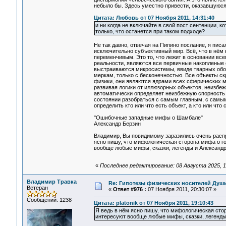
небыло бы. Здесь уместно привести, оказавшуюся
Цитата: Любовь от 07 Ноября 2011, 14:31:40
и ни когда не включайте в свой пост сентенции, к
только, что останется при таком подходе?
Не так давно, отвечая на Пипино послание, я пис
исключительно субъективный мир. Всё, что в нём
переменчивым. Это то, что лежит в основании все
реальности, являются все первичные накопленые с
выстраиваются микросистемы, ввиде тварных обол
меркам, только с бесконечностью. Все объекты с
физики, они являются ядрами всех сферических ма
развивая логики от иллюзорных объектов, неизбеж
автоматически определяет неизбежную спорность 
состоянии разобраться с самым главным, с самы
определить кто или что есть объект, а кто или чт
"Ошибочные западные мифы о Шамбале"
Александр Берзин
Владимир, Вы повидимому заразились очень распр
ясно пишу, что мифологическая сторона мифа о г
вообще любые мифы, сказки, легенды и Александр
«
Последнее редактирование: 08 Августа 2025, 13
Владимир Травка
Re: Гипотезы физических носителей Души,
Ветеран
«
Ответ #976 :
07 Ноября 2011, 20:30:07 »
Сообщений: 1238
Цитата: platonik от 07 Ноября 2011, 19:10:43
Я ведь в нём ясно пишу, что мифологическая сто
интересуют вообще любые мифы, сказки, легенды 