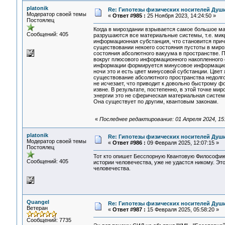
platonik
Re: Гипотезы физических носителей Души,
Модератор своей темы
«
Ответ #985 :
25 Ноября 2023, 14:24:50 »
Постоялец
Когда в мироздании взрывается самое большое мат
Сообщений: 405
разрушаются все материальные системы, т.е. микр
информационная субстанция, что становится прич
существовании некоего состояния пустоты в мироз
состояния абсолютного вакуума в пространстве. П
вокруг плюсового информационного накопленного 
информации формируется минусовое информационно
ночи это и есть цвет минусовой субстанции. Цвет 
существование абсолютного пространства недолго
не исчезает, что приводит к довольно быстрому 
извне. В результате, постепенно, в этой точке м
энергии это не сферическая материальная систем
Она существует по другим, квантовым законам.
«
Последнее редактирование: 01 Апреля 2024, 15:0
platonik
Re: Гипотезы физических носителей Души,
Модератор своей темы
«
Ответ #986 :
09 Февраля 2025, 12:07:15 »
Постоялец
Тот кто опишет Бесспорную Квантовую Философию 
Сообщений: 405
истории человечества, уже не удастся никому. Эт
человечества.
Quangel
Re: Гипотезы физических носителей Души,
Ветеран
«
Ответ #987 :
15 Февраля 2025, 05:58:20 »
Сообщений: 7735