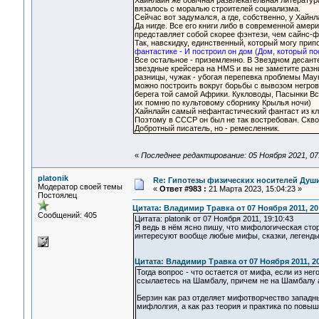
Хайнлайн же обычная развлекательная литература 
вязалось с моралью строителей социализма.
Сейчас вот задумался, а где, собственно, у Хай
Да нигде. Все его книги либо в современной аме
представляет собой скорее фэнтези, чем сайнс-ф
Так, навскидку, единственный, который могу при
фантастике - И построил он дом (Дом, который по
Все остальное - приземленно. В Звездном десанте
звездные крейсера на HMS и вы не заметите разн
разницы, чужак - убогая перепевка проблемы Мау
можно построить вокруг борьбы с вывозом негров
берега той самой Африки. Кукловоды, Пасынки Вс
их помню по культовому сборнику Крылья ночи)
Хайнлайн самый нефантастический фантаст из кл
Поэтому в СССР он был не так востребован. Скво
Добротный писатель, но - ремесленник.
«
Последнее редактирование: 05 Ноября 2021, 07
platonik
Re: Гипотезы физических носителей Души,
Модератор своей темы
«
Ответ #983 :
21 Марта 2023, 15:04:23 »
Постоялец
Цитата: Владимир Травка от 07 Ноября 2011, 20
Сообщений: 405
Цитата: platonik от 07 Ноября 2011, 19:10:43
Я ведь в нём ясно пишу, что мифологическая сто
интересуют вообще любые мифы, сказки, легенды 
Цитата: Владимир Травка от 07 Ноября 2011, 20
Тогда вопрос - что остается от мифа, если из 
ссылаетесь на Шамбалу, причем не на Шамбалу 
Берзин как раз отделяет мифотворчество западны
мифлолгия, а как раз теория и практика по повы