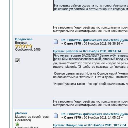
На початку заїмов розум, а потім гонор. Але коли р
(В начале ум заимей, а потом гонор. Но когда ум п
Не сторонник "квантовой магии, психологии и проч
материальное и нематериальное. Ни в коей партии
Владислав
Re: Гипотезы физических носителей Души,
Ветеран
«
Ответ #978 :
08 Ноября 2011, 09:38:16 »
Сообщений: 2486
Цитата: platonik от 07 Ноября 2011, 08:14:14
Что же вы творите БAОБАБЫ? Зачем губите прек
разный мыслеобразовательный, спорный бред и э
Да, такое "поле" это такое хорошее и заросло раз
идею от platonik. (Эт действо называется "прихват
Солнце светит всем. Но и на Солнце некий "умник"
не совместимо с "пятнами"! Пятна долой - помож
"Норов" умника таков - "гонор" свой реализовать л
Не сторонник "квантовой магии, психологии и проч
материальное и нематериальное. Ни в коей партии
platonik
Re: Гипотезы физических носителей Души,
Модератор своей темы
«
Ответ #979 :
30 Ноября 2011, 14:05:02 »
Постоялец
Цитата: Владислав от 07 Ноября 2011, 10:17:04