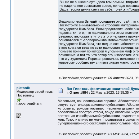
Вы же не вникая в суть дела тем самым творите 
не надо на нее ссылаться вовсе, не надо повыш
Ваша теория ценна сама по себе, то ей эти "рюше
Владимир, если Вы ещё посищаете этот сайт, то х
Посмотрите внимательно на строение материальн
государства Шамбала. Если представить себе в к
недостатки того, что нарисовано на этом знамени
увереностью сказать, что у этого человека прояв
основателем "Бесспорной квантовой философии". 
государстве Шамбала, это ведь и есть абсолютно
этого круга он ведь по сути нарисовал единицы 
поймёте причину по которой я упоминаю миф о г
сочинения, а вот то, что автор его, изобразил на
что и у художника Рериха проявилось великолепн
мировому сообществу считать знамя магистров
«
Последнее редактирование: 09 Апреля 2023, 03:3
platonik
Re: Гипотезы физических носителей Души,
Модератор своей темы
«
Ответ #984 :
22 Марта 2023, 13:35:35 »
Постоялец
Маленькая, но неоспоримая справка. Абсолютное п
Сообщений: 405
отсутствует информационная субстанция. Абсолют
которые астрономы называют чёрными дырами, пот
абсолютным пространством, ввиде оболочки, чер
состоящая из нейтральной субстанции, отделяет 
мир. Плюс и минус не могут проявиться в одном 
суперпозиционного состояния в монопольное. Чёр
«
Последнее редактирование: 03 Мая 2024, 11:52:1