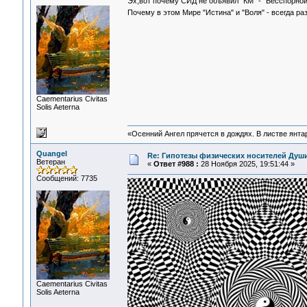
Эх,вот почему СИД не объявил "КМ" - "Бесспорно
Почему в этом Мире "Истина" и "Воля" - всегда р
Сaementarius Civitas
Solis Aeterna
«Осенний Ангел прячется в дождях. В листве янтарн
Quangel
Re: Гипотезы физических носителей Души,
Ветеран
«
Ответ #988 :
28 Ноября 2025, 19:51:44 »
Сообщений: 7735
Сaementarius Civitas
Solis Aeterna