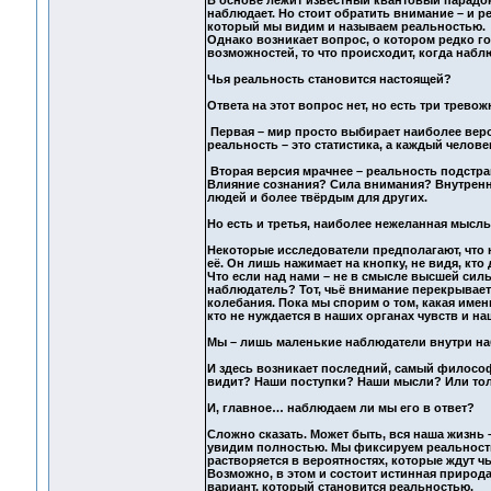
наблюдает. Но стоит обратить внимание – и р
который мы видим и называем реальностью.
Однако возникает вопрос, о котором редко г
возможностей, то что происходит, когда наб
Чья реальность становится настоящей?
Ответа на этот вопрос нет, но есть три трево
Первая – мир просто выбирает наиболее веро
реальность – это статистика, а каждый челов
Вторая версия мрачнее – реальность подстраи
Влияние сознания? Сила внимания? Внутрення
людей и более твёрдым для других.
Но есть и третья, наиболее нежеланная мысль
Некоторые исследователи предполагают, что 
её. Он лишь нажимает на кнопку, не видя, кто
Что если над нами – не в смысле высшей силы
наблюдатель? Тот, чьё внимание перекрывает 
колебания. Пока мы спорим о том, какая имен
кто не нуждается в наших органах чувств и на
Мы – лишь маленькие наблюдатели внутри н
И здесь возникает последний, самый философ
видит? Наши поступки? Наши мысли? Или толь
И, главное… наблюдаем ли мы его в ответ?
Сложно сказать. Может быть, вся наша жизнь
увидим полностью. Мы фиксируем реальность 
растворяется в вероятностях, которые ждут чь
Возможно, в этом и состоит истинная природа 
вариант, который становится реальностью.