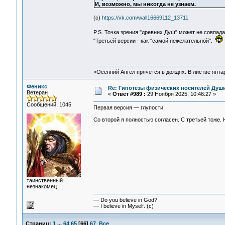
И, возможно, мы никогда не узнаем.
(c)
https://vk.com/wall16669112_13711
P.S. Точка зрения "древних Душ" может не совпад
"Третьей версии - как "самой нежелательной".
«Осенний Ангел прячется в дождях. В листве янтарн
Феникс
Re: Гипотезы физических носителей Души,
Ветеран
«
Ответ #989 :
29 Ноября 2025, 10:46:27 »
Сообщений: 1045
Первая версия — глупости.
Со второй я полностью согласен. С третьей тоже.
таинственный
незнакомец
— Do you believe in God?
— I believe in Myself. (c)
Страниц:
1
...
64
65
[
66
]
67
Все