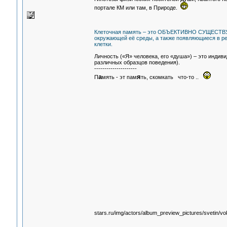
портале КМ или там, в Природе.
Клеточная память – это ОБЪЕКТИВНО СУЩЕСТВУЮЩ
окружающей её среды, а также появляющиеся в ре
клетки.
Личность («Я» человека, его «душа») – это индиви
различных образцов поведения).
---------------------
а
я
П
мять - эт пам
ть, скомкать что-то ..
stars.ru/img/actors/album_preview_pictures/svetin/v