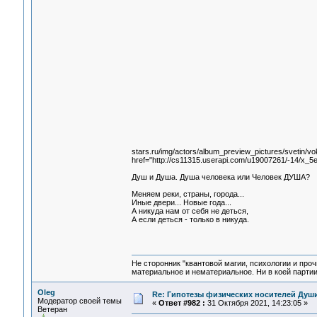
stars.ru/img/actors/album_preview_pictures/svetin/v
href="http://cs11315.userapi.com/u19007261/-14/x_5e
Душ и Душа. Душа человека или Человек ДУША?
Меняем реки, страны, города...
Иные двери... Новые года...
А никуда нам от себя не деться,
А если деться - только в никуда.
Не сторонник "квантовой магии, психологии и проч
материальное и нематериальное. Ни в коей партии
Oleg
Re: Гипотезы физических носителей Души,
Модератор своей темы
«
Ответ #982 :
31 Октября 2021, 14:23:05 »
Ветеран