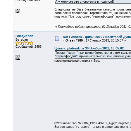
Сообщений: 405
А у меня же это слово есть в подписи!!
Владислав, ну Вы в буквальном смысле проявляете
логических процессах. Термин "квант", как некое б
подписи. Поэтому слово "гермафродит", примените
«
Последнее редактирование: 01 Декабря 2011, 01:
Владислав
Re: Гипотезы физических носителей Души,
Ветеран
«
Ответ #980 :
17 Января 2013, 20:15:07 »
Сообщений: 2486
Цитата: platonik от 30 Ноября 2011, 15:05:02
Термин "квант", как некое божество, в этом культ
"гермафродит", применительно к Вам, вполне уме
паранормальная логика у Вас.
02/thumbs/1329766386_1329643201_4.jpg" target="_b
Вы все здесь "гутарите" только о своих достоинст