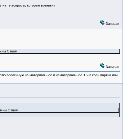
 на те вопросы, которые возникнут.
Записан
амим Отцом.
Записан
деляю вселенную на материальное и нематериальное. Ни в коей партии или
амим Отцом.