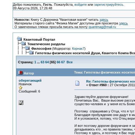
Добро пожаловать,
Гость
. Пожалуйста,
войдите
или
зарегистрируйтесь
.
09 Августа 2026, 17:26:48
Новости:
Книгу С.Доронина "Квантовая магия" читать
здесь
Материалы старого сайта "Физика Магии" доступны для просмотра
здесь
О замеченных глюках просьба писать на почту
quantmag@mail.ru
Квантовый Портал
Тематические разделы
Философия
(Модератор:
Корнак7
)
Гипотезы физических носителей Души, Квантого Компа Все
Страниц:
1
...
63
64
[
65
]
66
67
Все
Тема: Гипотезы физических носителе
Автор
оберегающий
Re: Гипотезы физических нос
Новичок
«
Ответ #960 :
27 Октября 2011,
Сообщений: 6
Здравствуйте дорогие форумчане!
Почитаешь Вас, Ваши высокие рассужд
существо-человек и у меня есть Бож
Поэтому спрашиваю у Отца, что я тут 
Благодаря пробуждению они дадут в м
И я успокоился, потому, что Отец вер
И вот поэтому дорогие форумчане я за
догадываюсь кто , но правила таковы, 
Поэтому я здесь, и поэтому я Вас по