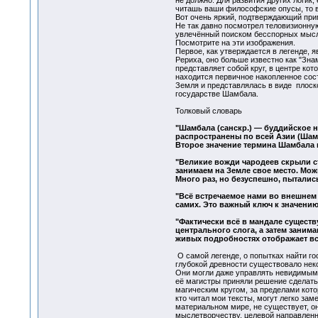
не должно. Для развития других логик,
читашь ваши философские опусы, то в
Вот очень яркий, подтверждающий при
Не так давно посмотрел теловизионную
увлечённый поиском бесспорных мыслей
Посмотрите на эти изображения.
Первое, как утверждается в легенде,
Рериха, оно больше известно как "Зна
представляет собой круг, в центре ко
находится первичное накопленное сост
Земля и представлялась в виде плоског
государстве Шамбала.
Толковый словарь
"Шамбала (санскр.) — буддийское 
распространены по всей Азии (Шамба
Второе значение термина Шамбала 
"Великие вожди чародеев скрыли ст
занимаем на Земле свое место. Мож
Много раз, но безуспешно, пыталис
"Всё встречаемое нами во внешнем 
самих. Это важный ключ к значени
"Фактически всё в мандале существу
центрального слога, а затем занима
живых подробностях отображает всё
О самой легенде, о попытках найти го
глубокой древности существовало нек
Они могли даже управлять невидимыми,
её магистры приняли решение сделать
магическим кругом, за пределами кото
кто читал мои тексты, могут легко за
материальном мире, не существует, он
мыслетворчеству, целевой направленн