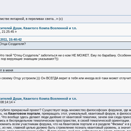
истве янтарной, в переливах света...» (c)
ителей Души, Квантого Компа Вселенной и т.п.
 21:25:45 »
011, 15:40:42
 Отца-Создателя?
 Что твой "Отец-Создатель" заботиться ни о ком НЕ МОЖЕТ. Ему по барабану. Особенно
то пор верующие знающим указывают?))
ит в меня
 своему Отцу устроили.))) Он ВСЕГДА верит в тебя или иногда всё-таки может отлучи
ителей Души, Квантого Компа Вселенной и т.п.
08:14:14 »
 губите прекрасный проект? Существует ведь множество философских форумов, где м
ь, на
Квантовом портале
, превращать этот, уникальный, квантовый форум, в филос
 Что вообще здесь делают люди далёкие от квантовой тематики, зачем они сюда при
лись в беспредельном тематическом пространстве, в своей тематической ориентации.
омнить всем участникам форума, что на Квантовом портале и в разделе "Физика" и в 
х, из них, главной целью должно быть стремление познать квантовый уровень, а значи