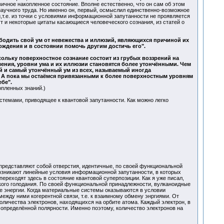
вичное накопленное состояние. Вполне естественно, что он сам об этом
научного труда. Но именно он, первый, осмыслил единственно-возможное
,т.е. из точки с условиями информационной запутанности не проявляется
т и некоторые цитаты касающиеся человеческого сознания, из статей о
ободить свой ум от невежества и иллюзий, являющихся причиной их
ждения и в состоянии помочь другим достичь его".
ольку поверхностное сознание состоит из грубых воззрений на
ения, уровни ума и их иллюзии становятся более утончёнными. Чем
й и самый утончённый ум из всех, называемый иногда
. А пока мы остаёмся привязанными к более поверхностным уровням
бе".
опленных знаний.)
темами, приводящее к квантовой запутанности. Как можно легко
редставляют собой отверстия, идентичные, по своей функциональной
озникают линейные условия информационной запутанности, в которых
ереходят здесь в состояние квантовой суперпозиции. Как я уже писал,
кого голодания. По своей функциональной принадлежности, вулканоидные
е энергии. Когда материальные системы оказываются в условии
между ними когерентной связи, т.е. к взаимному обмену энргиями. От
оличества электронов, находящихся на орбите атома. Каждый электрон, в
определённой полярности. Именно поэтому, количество электронов на