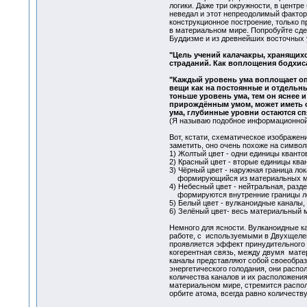
логики. Даже три окружности, в центр
неведал и этот непреодолимый фактор 
конструкционное построение, только п
в материальном мире. Попробуйте сдел
Буддизме и из древнейших восточных
"Цель учений калачакры, хранящихс
страданий. Как воплощения бодхиса
"Каждый уровень ума воплощает опр
вещи как на постоянные и отдельны
тоньше уровень ума, тем он яснее 
прирождённым умом, может иметь о
ума, глубинные уровни остаются с
(Я называю подобное информационной,
Вот, кстати, схематическое изображе
заметить, оно очень похоже на символ
1) Жолтый цвет - одни единицы квант
2) Красный цвет - вторые единицы кв
3) Чёрный цвет - наружная граница ло
формирующийся из материальных м
4) Небесный цвет - нейтральная, разд
формируются внутренние границы лок
5) Белый цвет - вулканоидные каналы,
6) Зелёный цвет- весь материальный 
Немного для ясности. Вулканоидные к
работе, с используемыми в Двухщелев
проявляется эффект принудительного д
когерентная связь, между двумя мате
каналы представляют собой своеобраз
энергетического голодания, они распо
количества каналов и их расположения
материальном мире, стремится распол
орбите атома, всегда равно количеств