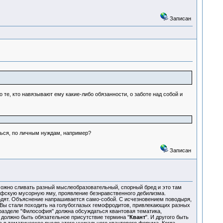
Записан
 те, кто навязывают ему какие-либо обязанности, о заботе над собой и
ться, по личным нуждам, например?
Записан
ожно сливать разный мыслеобразовательный, спорный бред и это там
офскую мусорную яму, проявление безнравственного дебилизма.
ходят. Объяснение напрашивается само-собой. С исчезновением поводыря,
 Вы стали походить на голубоглазых гемофродитов, привлекающих разных
разделе "Философия" должна обсуждаться квантовая тематика,
т должно быть обязательное присутствие термина "
Квант
". И другого быть