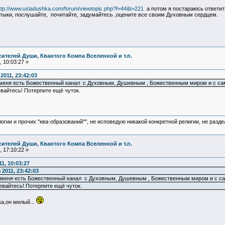
ttp://www.usladushka.com/forum/viewtopic.php?f=44&t=221
а потом я постараюсь ответить
тыки, послушайте, почитайте, задумайтесь ,оцените все своим Духовным сердцем.
ителей Души, Квантого Компа Вселенной и т.п.
 10:03:27 »
011, 23:42:03
меня есть Божественный канал с Духовным, Душевным , Божественным миром и с с
евайтесь! Потерпите ещё чуток.
логии и прочих "ква-образований"", не исповедую никакой конкретной религии, не раз
ителей Души, Квантого Компа Вселенной и т.п.
 17:10:22 »
1, 10:03:27
2011, 23:42:03
 меня есть Божественный канал с Духовным, Душевным , Божественным миром и с с
невайтесь! Потерпите ещё чуток.
а,он милый...