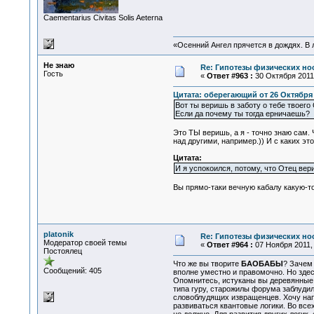
Сaementarius Civitas Solis Aeterna
«Осенний Ангел прячется в дождях. В л
Не знаю
Re: Гипотезы физических нос
Гость
«
Ответ #963 :
30 Октября 2011,
Цитата: оберегающий от 26 Октября 2
Вот ты веришь в заботу о тебе твоего
Если да почему ты тогда ерничаешь?
Это ТЫ веришь, а я - точно знаю сам.
над другими, например.)) И с каких э
Цитата:
И я успокоился, потому, что Отец вер
Вы прямо-таки вечную кабалу какую-то
platonik
Re: Гипотезы физических нос
Модератор своей темы
«
Ответ #964 :
07 Ноября 2011, 
Постоялец
Что же вы творите
БAОБАБЫ
? Зачем
Сообщений: 405
вполне уместно и правомочно. Но здес
Опомнитесь, истуканы вы деревянные.
типа гуру, старожилы форума заблуди
словоблудящих извращенцев. Хочу нап
развиваться квантовые логики. Во все