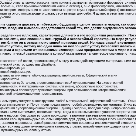
е большого круга, можно ассоциативно принять за кванты, из которых формируется пер
времени, стал причиной появления именно легенды, а не философского, квантового, 
ри котором, информация о накопленном в центре круга ( правильней сферы) состоянии
ать из этого потрясающего факта, свои выводы для себя. Я думаю в этом вам помогу
 учений.
я в скрытом царстве, и тибетского буддизма в целом показать людям, как осв
ттв, владыки Шамбалы представляют собой тех, кто достиг внутреннего освобо
еделённые иллюзии, характерные для него и его восприятия реальности. Поск
е объекты, оно склонно иметь грубый и беспокойный характер. По мере углубл
и тем ближе он к открытию истинной природы вещей. Но лишь самый внутренни
пыт пустоты, потому что один лишь он воплощает пустоту без всяких иллюзий
пящими и скрытыми от нас нашими иллюзорными представлениями о мире и о се
 наркотической зависимостью, в которой оказывается человеческое сознание, от нак
ние когерентной связи, проистекающей между взаимодействующими материальными сис
ический знак государства Шамбала.
овой информации.
антовой информации.
кальности или иначе, оболочка материальной системы. Сферический магнит,
икросистем.
елительная субстанция, в состоянии квантовой суперпозиции. На схеме, из неё
альности, у материальных систем, или иначе, абсолютные пространства.
 по которым происходит движение энергии, при возникновении когерентной связи.
мир, всё информационное пространство.
аналы присутствуют в конструкции любой материальной, сферической системы. Они п
ом эксперименте. По сути они представляют собой цилиндрические магниты. В них в
вижения суперпозиционной энергии. Единицы энергии, попадая сюда, непроизвольно п
риальными системами, возникает тогда, когда они оказываются в условии энергетичес
ные насосы, благодаря тоторым происходит взаимное выкачивание накопленной в ядр
лагают свои вулканоидные каналы напротив друг-друга, что приводит к возникновению 
, зависит строение атомной решотки химического вещества или химической смеси и к
ожиться над одним вулканоидным каналом, с целью потребления выходящих квантов, 
у вулканоидных каналов, у атома.