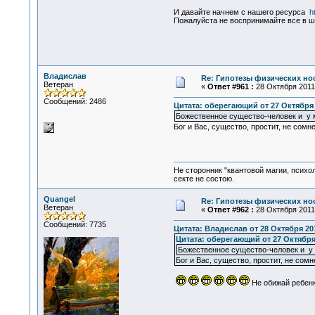
И давайте начнем с нашего ресурса
h
Пожалуйста не воспринимайте все в ш
Владислав
Re: Гипотезы физических нос
Ветеран
«
Ответ #961 :
28 Октября 2011,
Сообщений: 2486
Цитата: оберегающий от 27 Октября 2
Божественное существо-человек и у 
Бог и Вас, существо, простит, не сомн
Не сторонник "квантовой магии, психо
секте не состою.
Quangel
Re: Гипотезы физических нос
Ветеран
«
Ответ #962 :
28 Октября 2011,
Сообщений: 7735
Цитата: Владислав от 28 Октября 201
Цитата: оберегающий от 27 Октября 
Божественное существо-человек и у
Бог и Вас, существо, простит, не сом
Не обижай ребенк