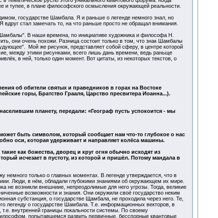
с в тематическое русло этого уникального квантового форума. Когда
пее и тупее, в плане философского осмысления окружающей реальности.
имом, государстве Шамбала. Я и раньше о легенде немного знал, но
 вдруг стал замечать то, на что раньше просто не обращал внимания.
 Шамбалы". В наши времена, по инициативе художника и философа Н.
ить, они очень похожи. Разница состоит только в том, что знак Шамбалы
удующее". Мой же рисунок, представляет собой сферу, в центре которой
чие, между этими рисунками, всего лишь дань времени, ведь раньще
лёк, в ней, только один момент. Вот цитаты, из некоторых текстов, о
ения об обители святых и праведников в горах на Востоке
ейские горы, Братство Грааля, Царство пресвитера Иоанна...).
населившим планету, передали: «Географ пусть успокоится - мы
может быть символом, который сообщает нам что-то глубокое о нас
добно оси, которая удерживает и направляет колёса машины.
такие как божества, дворец и круг огня обычно исходят из
оторый исчезает в пустоту, из которой и пришёл. Потому мандала в
у немного только о главных моментах. В легенде утверждается, что в
иии. Люди, в нём, обладали глубокими знаниями об окружающем их мире.
а не возникли внешниие, непреодолимые для него угрозы. Тогда, великие
ниченные возможности и знания. Они окружили своё государство неким
онная субстанция, о государстве Щамбала, не проходила через него. Те,
его легенду о государстве Шамбала. Т.е. информационных векторов, в
 т.е. внутренней границы локальности системы. По своему
-философом, попытавшемся развить первичные, бесспорные квантовые