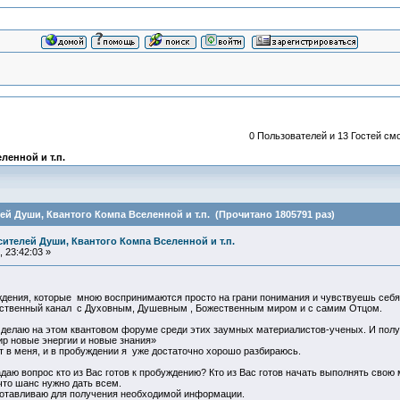
0 Пользователей и 13 Гостей смо
ленной и т.п.
й Души, Квантого Компа Вселенной и т.п. (Прочитано 1805791 раз)
ителей Души, Квантого Компа Вселенной и т.п.
 23:42:03 »
ения, которые мною воспринимаются просто на грани понимания и чувствуешь себя 
ественный канал с Духовным, Душевным , Божественным миром и с самим Отцом.
делаю на этом квантовом форуме среди этих заумных материалистов-ученых. И получа
ир новые энергии и новые знания»
ит в меня, и в пробуждении я уже достаточно хорошо разбираюсь.
даю вопрос кто из Вас готов к пробуждению? Кто из Вас готов начать выполнять свою
что шанс нужно дать всем.
дготавливаю для получения необходимой информации.