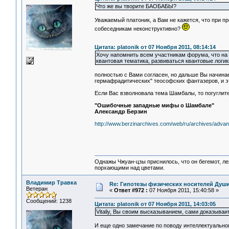
Что же вы творите БAОБАБЫ?
Уважаемый платоник, а Вам не кажется, что при п
собеседникам неконструктивно?
Цитата: platonik от 07 Ноября 2011, 08:14:14
Хочу напомнить всем участникам форума, что на 
квантовая тематика, развиваться квантовые логик
полностью с Вами согласен, но дальше Вы начинае
гермафрадитических" теософских фантазеров, и э
Если Вас взволновала тема Шамбалы, то погуглите 
"Ошибочные западные мифы о Шамбале"
Александр Берзин
http://www.berzinarchives.com/web/ru/archives/adv
Однажы Чжуан-цзы приснилось, что он бегемот, л
порхающими над цветами.
Владимир Травка
Re: Гипотезы физических носителей Души,
Ветеран
«
Ответ #972 :
07 Ноября 2011, 15:40:58 »
Сообщений: 1238
Цитата: platonik от 07 Ноября 2011, 14:03:05
Vitaliy, Вы своим высказыванием, сами доказыва
И еще одно замечание по поводу интеллектуальног