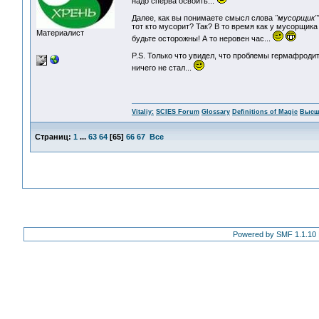
надо сперва освоить...
Далее, как вы понимаете смысл слова
"мусорщик"
тот кто мусорит? Так? В то время как у мусорщика
Материалист
будьте осторожны! А то неровен час...
P.S. Только что увидел, что проблемы гермафроди
ничего не стал...
Vitaliy:
SCIES Forum
Glossary
Definitions of Magic
Высш
Страниц:
1
...
63
64
[
65
]
66
67
Все
Powered by SMF 1.1.10