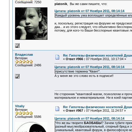
Сообщений: 7250
platonik
, Вы же сами пишите, что:
Цитата: platonik от 07 Ноября 2011, 08:14:14
Каждый уровень ума воплощает определённые иллю
и, поскольку, регистрация на форуме не предусмат
даа... и из этого следует, что объективно бесспор
потому, для кого-то Ваши бесспорные квантовые лог
Владислав
Re: Гипотезы физических носителей Души,
Ветеран
«
Ответ #966 :
07 Ноября 2011, 10:17:04 »
Сообщений: 2486
Цитата: platonik от 07 Ноября 2011, 08:14:14
присутствие термина "Квант".
А у меня же это слово есть в подписи!!
Не сторонник "квантовой магии, психологии и проч
материальное и нематериальное. Ни в коей партии
Vitaliy
Re: Гипотезы физических носителей Души,
Ветеран
«
Ответ #967 :
07 Ноября 2011, 11:24:57 »
Сообщений: 5586
Цитата: platonik от 07 Ноября 2011, 08:14:14
Что же вы творите
БAОБАБЫ
? Зачем губите пр
разный мыслеобразовательный, спорный бред и эт
уникальный, квантовый форум, в философскую му