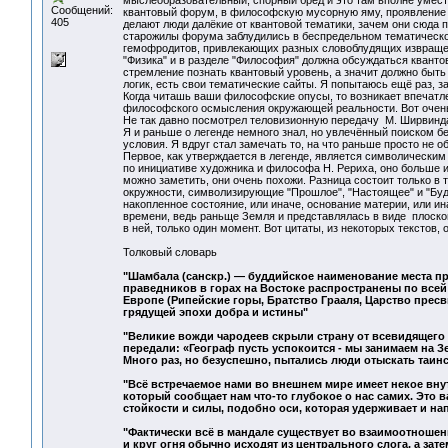
мыслеобразовательный, спорный бред и это там вполне умест
Сообщений:
квантовый форум, в философскую мусорную яму, проявление 
405
делают люди далёкие от квантовой тематики, зачем они сюда 
старожилы форума заблудились в беспредельном тематическом
гемофродитов, привлекающих разных словоблудящих извращен
"Физика" и в разделе "Философия" должна обсуждаться квантов
стремление познать квантовый уровень, а значит должно быть
логик, есть свои тематические сайты. Я попытаюсь ещё раз, з
Когда читашь ваши философские опусы, то возникает впечатлен
философского осмысления окружающей реальности. Вот очен
Не так давно посмотрел теловизионную передачу М. Ширвинда
Я и раньше о легенде немного знал, но увлечённый поиском б
условия. Я вдруг стал замечать то, на что раньше просто не 
Первое, как утверждается в легенде, является символически
по инициативе художника и философа Н. Рериха, оно больше и
можно заметить, они очень похожи. Разница состоит только в 
окружности, символизирующие "Прошлое", "Настоящее" и "Буд
накопленное состояние, или иначе, основание материи, или и
времени, ведь раньще Земля и представлялась в виде плоског
в ней, только один момент. Вот цитаты, из некоторых текстов,
Толковый словарь
"Шамбала (санскр.) — буддийское наименование места п
праведников в горах на Востоке распространены по всей 
Европе (Рипейские горы, Братство Грааля, Царство пресв
грядущей эпохи добра и истины"
"Великие вожди чародеев скрыли страну от всевидящего 
передали: «Географ пусть успокоится - мы занимаем на З
Много раз, но безуспешно, пытались люди отыскать таин
"Всё встречаемое нами во внешнем мире имеет некое вну
который сообщает нам что-то глубокое о нас самих. Это
стойкости и силы, подобно оси, которая удерживает и н
"Фактически всё в мандале существует во взаимоотношени
и круг огня обычно исходят из центрального слога, а зат