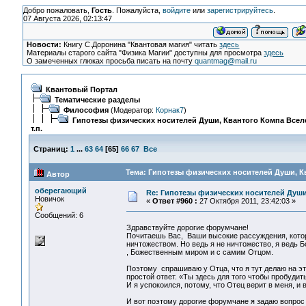
Добро пожаловать,
Гость
. Пожалуйста,
войдите
или
зарегистрируйтесь
.
07 Августа 2026, 02:13:47
Новости:
Книгу С.Доронина "Квантовая магия" читать
здесь
Материалы старого сайта "Физика Магии" доступны для просмотра
здесь
О замеченных глюках просьба писать на почту
quantmag@mail.ru
Квантовый Портал
Тематические разделы
Философия
(Модератор:
Корнак7
)
Гипотезы физических носителей Души, Квантого Компа Всел
т.п.
Страниц:
1
...
63
64
[
65
]
66
67
Все
Тема: Гипотезы физических носителей Души, Кв
Автор
оберегающий
Re: Гипотезы физических носителей Души,
Новичок
«
Ответ #960 :
27 Октября 2011, 23:42:03 »
Сообщений: 6
Здравствуйте дорогие форумчане!
Почитаешь Вас, Ваши высокие рассуждения, кото
ничтожеством. Но ведь я не ничтожество, я ведь
, Божественным миром и с самим Отцом.
Поэтому спрашиваю у Отца, что я тут делаю на э
простой ответ. «Ты здесь для того чтобы пробудит
И я успокоился, потому, что Отец верит в меня, 
И вот поэтому дорогие форумчане я задаю вопрос 