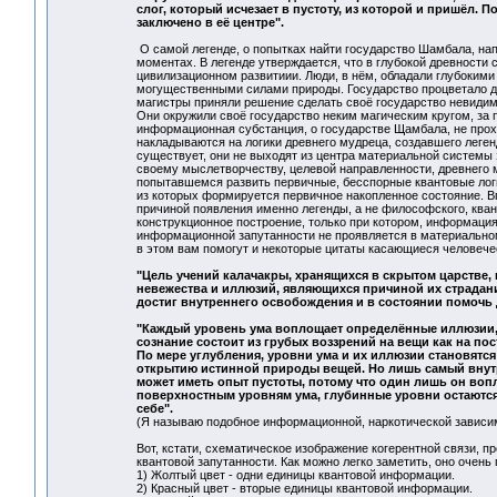
слог, который исчезает в пустоту, из которой и пришёл. 
заключено в её центре".
О самой легенде, о попытках найти государство Шамбала, нап
моментах. В легенде утверждается, что в глубокой древности
цивилизационном развитиии. Люди, в нём, обладали глубоким
могущественными силами природы. Государство процветало до 
магистры приняли решение сделать своё государство невидим
Они окружили своё государство неким магическим кругом, за 
информационная субстанция, о государстве Щамбала, не проходи
накладываются на логики древнего мудреца, создавшего леген
существует, они не выходят из центра материальной системы 
своему мыслетворчеству, целевой направленности, древнего
попытавшемся развить первичные, бесспорные квантовые логик
из которых формируется первичное накопленное состояние. Вп
причиной появления именно легенды, а не философского, кван
конструкционное построение, только при котором, информация 
информационной запутанности не проявляется в материальном
в этом вам помогут и некоторые цитаты касающиеся человече
"Цель учений калачакры, хранящихся в скрытом царстве, 
невежества и иллюзий, являющихся причиной их страдан
достиг внутреннего освобождения и в состоянии помочь 
"Каждый уровень ума воплощает определённые иллюзии, 
сознание состоит из грубых воззрений на вещи как на п
По мере углубления, уровни ума и их иллюзии становятся
открытию истинной природы вещей. Но лишь самый внут
может иметь опыт пустоты, потому что один лишь он воп
поверхностным уровням ума, глубинные уровни остаютс
себе".
(Я называю подобное информационной, наркотической зависим
Вот, кстати, схематическое изображение когерентной связи
квантовой запутанности. Как можно легко заметить, оно очен
1) Жолтый цвет - одни единицы квантовой информации.
2) Красный цвет - вторые единицы квантовой информации.