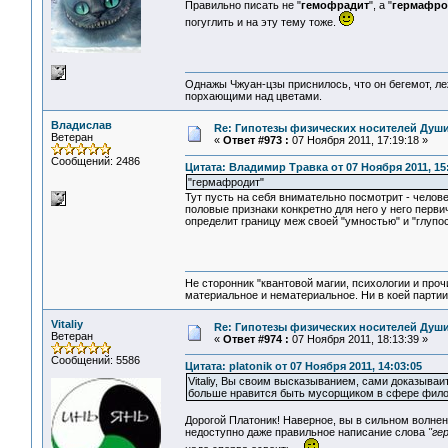
Правильно писать не "
гемофрадит
", а "
гермафро
погуглить и на эту тему тоже.
Однажы Чжуан-цзы приснилось, что он бегемот, л
порхающими над цветами.
Владислав
Re: Гипотезы физических носителей Души,
Ветеран
«
Ответ #973 :
07 Ноября 2011, 17:19:18 »
Сообщений: 2486
Цитата: Владимир Травка от 07 Ноября 2011, 15
"гермафродит"
Тут пусть на себя внимательно посмотрит - челов
половые признаки конкретно для него у него перви
определит границу меж своей "умностью" и "глупо
Не сторонник "квантовой магии, психологии и проч
материальное и нематериальное. Ни в коей партии
Vitaliy
Re: Гипотезы физических носителей Души,
Ветеран
«
Ответ #974 :
07 Ноября 2011, 18:13:39 »
Сообщений: 5586
Цитата: platonik от 07 Ноября 2011, 14:03:05
Vitaliy, Вы своим высказыванием, сами доказыва
больше нравится быть мусорщиком в сфере фил
Дорогой Платоник! Наверное, вы в сильном волнен
недоступно даже правильное написание слова
"ге