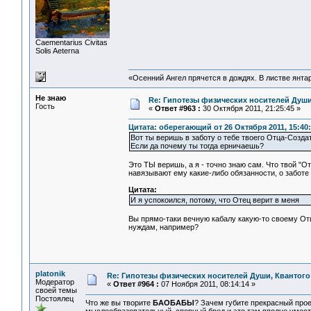
Сaementarius Civitas
Solis Aeterna
«Осенний Ангел прячется в дождях. В листве янтарн
Не знаю
Re: Гипотезы физических носителей Души,
Гость
«
Ответ #963 :
30 Октября 2011, 21:25:45 »
Цитата: оберегающий от 26 Октября 2011, 15:40
Вот ты веришь в заботу о тебе твоего Отца-Созда
Если да почему ты тогда ерничаешь?
Это ТЫ веришь, а я - точно знаю сам. Что твой "О
навязывают ему какие-либо обязанности, о заботе
Цитата:
И я успокоился, потому, что Отец верит в меня
Вы прямо-таки вечную кабалу какую-то своему Отц
нуждам, например?
platonik
Re: Гипотезы физических носителей Души, Квантого 
Модератор
«
Ответ #964 :
07 Ноября 2011, 08:14:14 »
своей темы
Постоялец
Что же вы творите
БAОБАБЫ
? Зачем губите прекрасный про