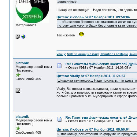
деревянные.
Шикарная сентенция... Надо признать, что здесь т
Цитата: Любовь от 07 Ноября 2011, 09:50:04
… объективно бесспорных квантовых логик не сущ
Материалист
потому, для кого-то Ваши бесспорные квантовые ло
Так и живем...
Vitaliy:
SCIES Forum
Glossary
Definitions of Magic
Высш
platonik
Re: Гипотезы физических носителей Души,
Модератор своей темы
«
Ответ #968 :
07 Ноября 2011, 14:03:05 »
Постоялец
Цитата: Vitaliy от 07 Ноября 2011, 11:24:57
Сообщений: 405
Шикарная сентенция... Надо признать, что здесь т
Vitaliy, Вы своим высказыванием, сами доказыва
хотя бы, для видимости выдержали какое то время,
больше нравится быть мусорщиком в сфере фи
platonik
Re: Гипотезы физических носителей Души,
Модератор своей темы
«
Ответ #969 :
07 Ноября 2011, 14:10:08 »
Постоялец
Цитата: Любовь от 07 Ноября 2011, 09:50:04
Сообщений: 405
и, поскольку, регистрация на форуме не предусмат