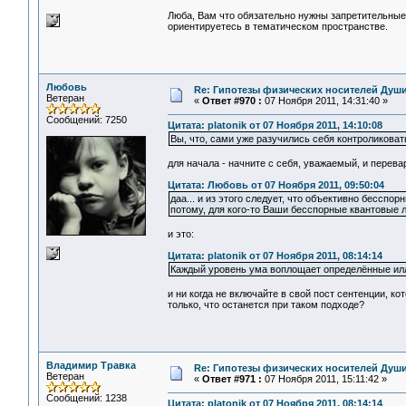
Люба, Вам что обязательно нужны запретительные 
ориентируетесь в тематическом пространстве.
Любовь
Re: Гипотезы физических носителей Души,
Ветеран
«
Ответ #970 :
07 Ноября 2011, 14:31:40 »
Сообщений: 7250
Цитата: platonik от 07 Ноября 2011, 14:10:08
Вы, что, сами уже разучились себя контроликоват
для начала - начните с себя, уважаемый, и перев
Цитата: Любовь от 07 Ноября 2011, 09:50:04
даа... и из этого следует, что объективно бесспо
потому, для кого-то Ваши бесспорные квантовые ло
и это:
Цитата: platonik от 07 Ноября 2011, 08:14:14
Каждый уровень ума воплощает определённые иллю
и ни когда не включайте в свой пост сентенции, ко
только, что останется при таком подходе?
Владимир Травка
Re: Гипотезы физических носителей Души,
Ветеран
«
Ответ #971 :
07 Ноября 2011, 15:11:42 »
Сообщений: 1238
Цитата: platonik от 07 Ноября 2011, 08:14:14