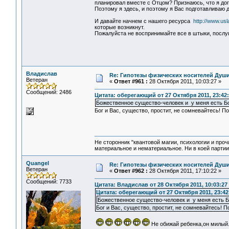
планировал вместе с Отцом? Признаюсь, что я дог
Поэтому я здесь, и поэтому я Вас подготавливаю
И давайте начнем с нашего ресурса
http://www.us
которые возникнут.
Пожалуйста не воспринимайте все в штыки, послу
Владислав
Re: Гипотезы физических носителей Души,
Ветеран
«
Ответ #961 :
28 Октября 2011, 10:03:27 »
Сообщений: 2486
Цитата: оберегающий от 27 Октября 2011, 23:42
Божественное существо-человек и у меня есть 
Бог и Вас, существо, простит, не сомневайтесь! П
Не сторонник "квантовой магии, психологии и проч
материальное и нематериальное. Ни в коей партии
Quangel
Re: Гипотезы физических носителей Души,
Ветеран
«
Ответ #962 :
28 Октября 2011, 17:10:22 »
Сообщений: 7733
Цитата: Владислав от 28 Октября 2011, 10:03:27
Цитата: оберегающий от 27 Октября 2011, 23:42
Божественное существо-человек и у меня есть 
Бог и Вас, существо, простит, не сомневайтесь! П
Не обижай ребенка,он милый.